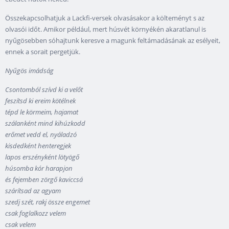
Összekapcsolhatjuk a Lackfi-versek olvasásakor a költeményt s az
olvasói időt. Amikor például, mert húsvét környékén akaratlanul is
nyűgösebben sóhajtunk keresve a magunk feltámadásának az esélyeit,
ennek a sorait pergetjük.
Nyűgös imádság
Csontomból szívd ki a velőt
feszítsd ki ereim kötélnek
tépd le körmeim, hajamat
szálanként mind kihúzkodd
erőmet vedd el, nyáladzó
kisdedként henteregjek
lapos erszényként lötyögő
húsomba kór harapjon
és fejemben zörgő kaviccsá
szárítsad az agyam
szedj szét, rakj össze engemet
csak foglalkozz velem
csak velem