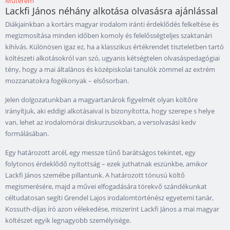
Műterem
Lackfi János néhány alkotása olvasásra ajánlással
Diákjainkban a kortárs magyar irodalom iránti érdeklődés felkeltése és
megizmosítása minden időben komoly és felelősségteljes szaktanári
kihívás. Különösen igaz ez, ha a klasszikus értékrendet tiszteletben tartó
költészeti alkotásokról van szó, ugyanis kétségtelen olvasáspedagógiai
tény, hogy a mai általános és középiskolai tanulók zömmel az extrém
mozzanatokra fogékonyak – elsősorban.
Jelen dolgozatunkban a magyartanárok figyelmét olyan költőre
irányítjuk, aki eddigi alkotásaival is bizonyította, hogy szerepe s helye
van, lehet az irodalomórai diskurzusokban, a versolvasási kedv
formálásában.
Egy határozott arcél, egy messze tűnő barátságos tekintet, egy
folytonos érdeklődő nyitottság – ezek juthatnak eszünkbe, amikor
Lackfi János szemébe pillantunk. A határozott tónusú költő
megismerésére, majd a művei elfogadására törekvő szándékunkat
céltudatosan segíti Grendel Lajos irodalomtörténész egyetemi tanár,
Kossuth-díjas író azon vélekedése, miszerint Lackfi János a mai magyar
költészet egyik legnagyobb személyisége.