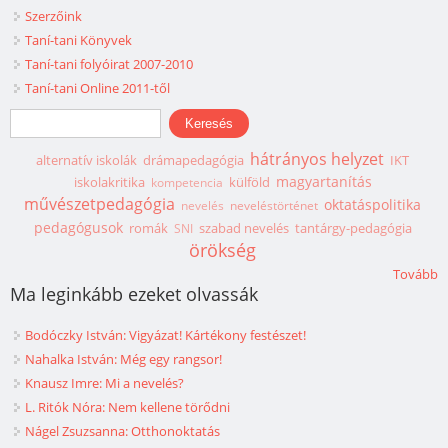
Szerzőink
Taní-tani Könyvek
Taní-tani folyóirat 2007-2010
Taní-tani Online 2011-től
Keresés űrlap
Keresés
hátrányos helyzet
alternatív iskolák
drámapedagógia
IKT
magyartanítás
iskolakritika
külföld
kompetencia
művészetpedagógia
oktatáspolitika
nevelés
neveléstörténet
pedagógusok
romák
szabad nevelés
tantárgy-pedagógia
SNI
örökség
Tovább
Ma leginkább ezeket olvassák
Bodóczky István: Vigyázat! Kártékony festészet!
Nahalka István: Még egy rangsor!
Knausz Imre: Mi a nevelés?
L. Ritók Nóra: Nem kellene törődni
Nágel Zsuzsanna: Otthonoktatás