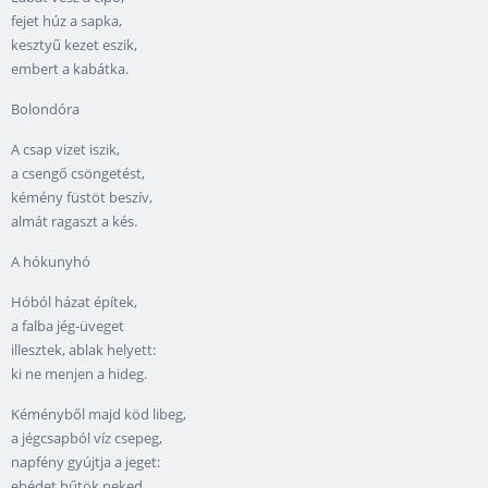
fejet húz a sapka,
kesztyű kezet eszik,
embert a kabátka.
Bolondóra
A csap vizet iszik,
a csengő csöngetést,
kémény füstöt beszív,
almát ragaszt a kés.
A hókunyhó
Hóból házat építek,
a falba jég-üveget
illesztek, ablak helyett:
ki ne menjen a hideg.
Kéményből majd köd libeg,
a jégcsapból víz csepeg,
napfény gyújtja a jeget:
ebédet hűtök neked.