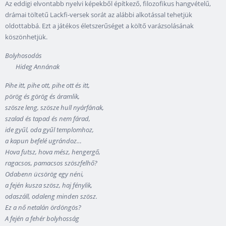
Az eddigi elvontabb nyelvi képekből építkező, filozofikus hangvételű,
drámai töltetű Lackfi-versek sorát az alábbi alkotással tehetjük
oldottabbá. Ezt a játékos életszerűséget a költő varázsolásának
köszönhetjük.
Bolyhosodás
Hideg Annának
Pihe itt, pihe ott, pihe ott és itt,
pörög és görög és áramlik,
szösze leng, szösze hull nyárfának,
szalad és tapad és nem fárad,
ide gyűl, oda gyűl templomhoz,
a kapun befelé ugrándoz…
Hova futsz, hova mész, hengergő,
ragacsos, pamacsos szöszfelhő?
Odabenn ücsörög egy néni,
a fején kusza szösz, haj fénylik,
odaszáll, odaleng minden szösz.
Ez a nő netalán ördöngös?
A fején a fehér bolyhosság