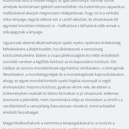
Különössé teszi a műbeli világot az igék állománya. Vannak sorok,
amelyek dominánsan igékből szerveződtek. Ha tudományos apparátus
mellőzésével akarjuk megmutatni diákjainknak, hogy mi is a verbális
stílus lényege, tegyük elébük ezt a Lackfi-alkotást, és olvastassuk fel
egymást követően többször is – hallhatóvá s láthatóvá válik ennek a
stílusjegynek a lényege.
Ugyancsak sikerrel alkalmazhatjuk újabb nyelvi, nyelvtani érdekesség
felfedezésére a
Bolyhosodás
t, ha rákérdezünk a versszöveg
kötőszókészletére. Ebben a csupa játékosságból és tréfás évődésből
szövődő versben a legfőbb kötőszó az és kapcsolatos kötőszó. Ott
találjuk az azonos mondatrészek egymáshoz simításakor, a szintagmák
illesztésekor, a mondategységek és a mondategészek kapcsolódásakor,
ahogy az egyes mondattömbök nyelvi-logikai viszonyát is segíti
érvényesülni. Hasznos kötőszó, gyakran élünk vele, de ebben a
költeményben realizált és látens formában is jó olvasnunk, kellemes
éreznünk a jelenlétét, mert harmóniává oldja az olvasóban a címtől s a
versfelütéstől a verszárlatig fokozatosan növekvő, mind erősebbé
érlelődő feszültséget.
Megpróbálkozhatunk a versritmus kitapogatásával is: a rövid és a