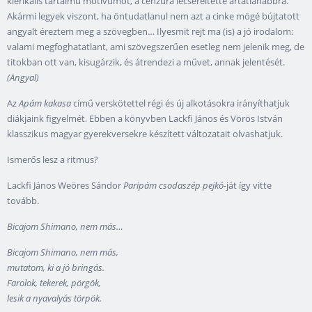
klerikális tartalmú motívumot, a cenzúra lecseréltette ártatlanabbra.
Akármi legyek viszont, ha öntudatlanul nem azt a cinke mögé bújtatott
angyalt éreztem meg a szövegben… Ilyesmit rejt ma (is) a jó irodalom:
valami megfoghatatlant, ami szövegszerűen esetleg nem jelenik meg, de
titokban ott van, kisugárzik, és átrendezi a művet, annak jelentését.
(Angyal)
Az
Apám kakasa
című verskötettel régi és új alkotásokra irányíthatjuk
diákjaink figyelmét. Ebben a könyvben Lackfi János és Vörös István
klasszikus magyar gyerekversekre készített változatait olvashatjuk.
Ismerős lesz a ritmus?
Lackfi János Weöres Sándor
Paripám csodaszép pejkó
-ját így vitte
tovább.
Bicajom Shimano, nem más…
Bicajom Shimano, nem más,
mutatom, ki a jó bringás.
Farolok, tekerek, pörgök,
lesik a nyavalyás törpök.