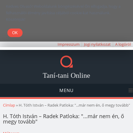
Kedves Olvasó! Weboldalunk böngészésével Ön elfogadja, hogy a
felhasználói élmény javítása céljából cookie-kat használunk.
Köszönjük!
Impresszum
Jogi nyilatkozat
A logóról
Taní-tani Online
MENU
Jelenlegi hely
Címlap
» H. Tóth István – Radek Patloka: "...már nem én, ő megy tovább"
H. Tóth István – Radek Patloka: "...már nem én, ő
megy tovább"