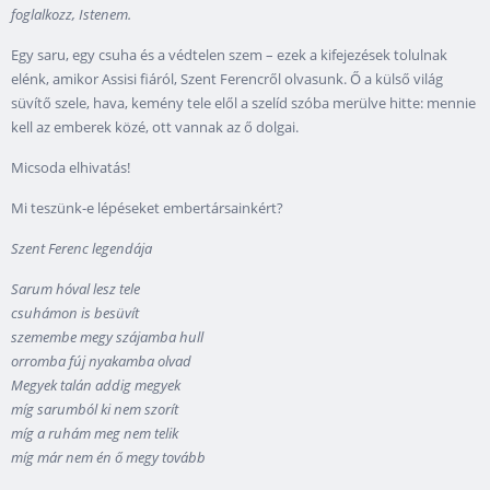
foglalkozz, Istenem.
Egy saru, egy csuha és a védtelen szem – ezek a kifejezések tolulnak
elénk, amikor Assisi fiáról, Szent Ferencről olvasunk. Ő a külső világ
süvítő szele, hava, kemény tele elől a szelíd szóba merülve hitte: mennie
kell az emberek közé, ott vannak az ő dolgai.
Micsoda elhivatás!
Mi teszünk-e lépéseket embertársainkért?
Szent Ferenc legendája
Sarum hóval lesz tele
csuhámon is besüvít
szemembe megy szájamba hull
orromba fúj nyakamba olvad
Megyek talán addig megyek
míg sarumból ki nem szorít
míg a ruhám meg nem telik
míg már nem én ő megy tovább