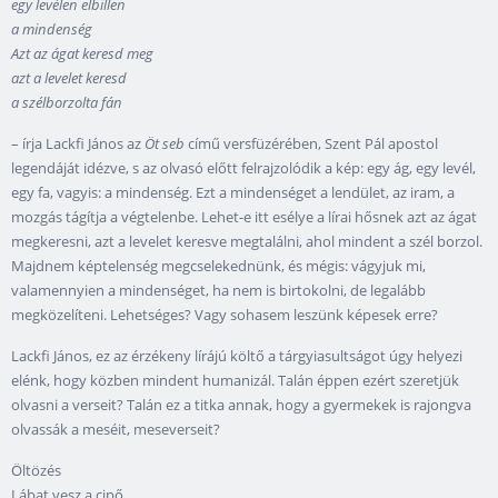
egy levélen elbillen
a mindenség
Azt az ágat keresd meg
azt a levelet keresd
a szélborzolta fán
– írja Lackfi János az
Öt seb
című versfüzérében, Szent Pál apostol
legendáját idézve, s az olvasó előtt felrajzolódik a kép: egy ág, egy levél,
egy fa, vagyis: a mindenség. Ezt a mindenséget a lendület, az iram, a
mozgás tágítja a végtelenbe. Lehet-e itt esélye a lírai hősnek azt az ágat
megkeresni, azt a levelet keresve megtalálni, ahol mindent a szél borzol.
Majdnem képtelenség megcselekednünk, és mégis: vágyjuk mi,
valamennyien a mindenséget, ha nem is birtokolni, de legalább
megközelíteni. Lehetséges? Vagy sohasem leszünk képesek erre?
Lackfi János, ez az érzékeny lírájú költő a tárgyiasultságot úgy helyezi
elénk, hogy közben mindent humanizál. Talán éppen ezért szeretjük
olvasni a verseit? Talán ez a titka annak, hogy a gyermekek is rajongva
olvassák a meséit, meseverseit?
Öltözés
Lábat vesz a cipő,