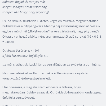
habosan dagad, és tornyos már –
libegés, lobogás, szösz-visszhang
közepén ül a hölgy: nagy pitypang!
Csupa ritmus, szüntelen lüktetés, végtelen muzsika, megállíthatatlan
hullámzás ez a pitypang-vers. Mennyi báj és finomság szövi át. Vessük
egybe a mű címét („Bolyhosodás”) a vers zárlatával („nagy pitypang”)!
Olvassuk el hozzá a költemény aranymetszetét adó sorokat (16 x 0,618
= 9,888):
Odabenn ücsörög egy néni,
a fején kusza szösz, haj fénylik, (…)
…s máris láthatjuk, Lackfi János versvilágában az
emberies
a domináns.
Nem mehetünk el szótlanul ennek a költeménynek a nyelvtani
vonatkozású érdekességei mellett.
Első olvasásra, a még alig szemlélődésre is feltűnik, hogy
meghatározóan rövidek a szavak. Öt rövidebb-hosszabb mondategész
építi fel a versszöveget.