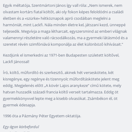
Egyik méltatója, Szentmártoni János így vall róla: „Nem ismerek, nem
olvastam kortárs fiatal költőt, aki oly fokon képes feloldódni a családi
életben és a «szürke» hétköznapok apró csodáiban meglelni a
harmóniát, mint Lackfi. Nála minden életre kel, játszani kezd, ünneppé
teljesedik. Megvívja a maga létharcait, egyszersmind az emberi világnak
valamennyi részletére való rácsodálkozás, ma a gyermeki látásmód és a
szeretet révén szimfóniává komponálja az élet különböző kihívásait.”
Kezdjünk el ismerkedni az 1971-ben Budapesten született költővel,
Lackfi Jánossal!
Író, költő, műfordító és szerkesztő, akinek hét verseskötete, két
kisregénye, egy regénye és tizennyolc műfordításkötete jelent meg
eddig. Megjelenés előtt „A kövér Lajos aranykeze” című kötete, mely
hatvan huszadik századi francia költő verseit tartalmazza. Eddig öt
gyermekkönyvvel lepte meg a kisebb olvasókat. Zsámbékon él, öt
gyermek édesapja.
1996 óta a Pázmány Péter Egyetem oktatója.
Egy ágon körbefordul