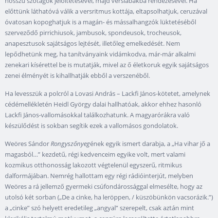
hosszú szótagok jelöltetésével, majd verslábakba rendezésével. Ha
előttünk láthatóvá válik a versritmus kottája, eltapsolhatjuk, ceruzával
óvatosan kopoghatjuk is a magán- és mássalhangzók lüktetéséből
szerveződő pirrichiusok, jambusok, spondeusok, trocheusok,
anapesztusok sajátságos lejtését, illetőleg emelkedését. Nem
lepődhetünk meg, ha tanítványaink vidámkodva, már-már alkalmi
zenekari kísérettel be is mutatják, mivel az ő életkoruk egyik sajátságos
zenei élményét is kihallhatják ebből a verszenéből.
Ha levesszük a polcról a Lovasi András – Lackfi János-kötetet, amelynek
cédémellékletén Heidl György dalai hallhatóak, akkor ehhez hasonló
Lackfi János-vallomásokkal találkozhatunk. A magyarórákra való
készülődést is sokban segítik ezek a vallomásos gondolatok.
Weöres Sándor
Rongyszőnyeg
ének egyik ismert darabja, a „Ha vihar jő a
magasból…” kezdetű, régi kedvenceim egyike volt, mert valami
kozmikus otthonosság lakozott végtelenül egyszerű, ritmikus
dalformájában. Nemrég hallottam egy régi rádióinterjút, melyben
Weöres a rá jellemző gyermeki csúfondárossággal elmesélte, hogy az
utolsó két sorban („De a cinke, ha leröppen, / küszöbünkön vacsorázik.”)
a „cinke” szó helyett eredetileg „angyal” szerepelt, csak aztán mint