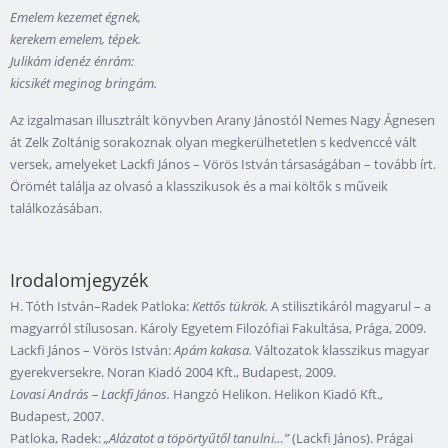
Emelem kezemet égnek,
kerekem emelem, tépek.
Julikám idenéz énrám:
kicsikét meginog bringám.
Az izgalmasan illusztrált könyvben Arany Jánostól Nemes Nagy Ágnesen
át Zelk Zoltánig sorakoznak olyan megkerülhetetlen s kedvenccé vált
versek, amelyeket Lackfi János – Vörös István társaságában – tovább írt.
Örömét találja az olvasó a klasszikusok és a mai költők s műveik
találkozásában.
Irodalomjegyzék
H. Tóth István–Radek Patloka:
Kettős tükrök.
A stilisztikáról magyarul – a
magyarról stílusosan. Károly Egyetem Filozófiai Fakultása, Prága, 2009.
Lackfi János – Vörös István:
Apám kakasa.
Változatok klasszikus magyar
gyerekversekre. Noran Kiadó 2004 Kft., Budapest, 2009.
Lovasi András – Lackfi János.
Hangzó Helikon. Helikon Kiadó Kft.,
Budapest, 2007.
Patloka, Radek:
„Alázatot a töpörtyűtől tanulni…”
(Lackfi János). Prágai