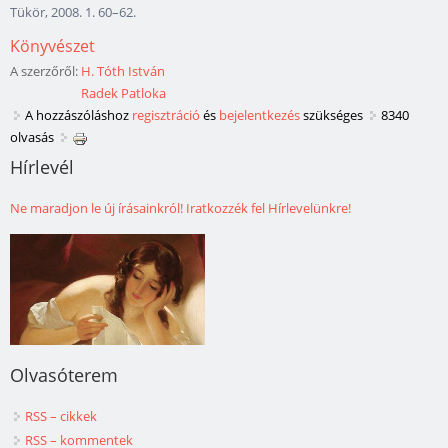
Tükör, 2008. 1. 60–62.
Könyvészet
A szerzőről:
H. Tóth István
Radek Patloka
A hozzászóláshoz
regisztráció
és
bejelentkezés
szükséges
8340
olvasás
Hírlevél
Ne maradjon le új írásainkról! Iratkozzék fel Hírlevelünkre!
Olvasóterem
RSS – cikkek
RSS – kommentek