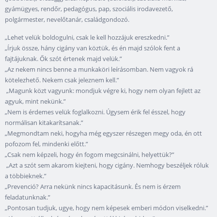
gyámügyes, rendőr, pedagógus, pap, szociális irodavezető,
polgármester, nevelőtanár, családgondozó.
„Lehet velük boldogulni, csak le kell hozzájuk ereszkedni.”
„Írjuk össze, hány cigány van köztük, és én majd szólok fent a
fajtájuknak. Ők szót értenek majd velük.”
„Az nekem nincs benne a munkaköri leírásomban. Nem vagyok rá
kötelezhető. Nekem csak jeleznem kell.”
„Magunk közt vagyunk: mondjuk végre ki, hogy nem olyan fejlett az
agyuk, mint nekünk.”
„Nem is érdemes velük foglalkozni. Úgysem érik fel ésszel, hogy
normálisan kitakarítsanak.”
„Megmondtam neki, hogyha még egyszer részegen megy oda, én ott
pofozom fel, mindenki előtt.”
„Csak nem képzeli, hogy én fogom megcsinálni, helyettük?”
„Azt a szót sem akarom kiejteni, hogy cigány. Nemhogy beszéljek róluk
a többieknek.”
„Prevenció? Arra nekünk nincs kapacitásunk. És nem is érzem
feladatunknak.”
„Pontosan tudjuk, ugye, hogy nem képesek emberi módon viselkedni.”