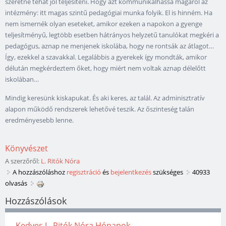
szeretne tehát jól teljesíteni. Hogy azt kommunikálhassa magáról az
intézmény: itt magas szintű pedagógiai munka folyik. El is hinném. Ha
nem ismernék olyan eseteket, amikor ezeken a napokon a gyenge
teljesítményű, legtöbb esetben hátrányos helyzetű tanulókat megkéri a
pedagógus, aznap ne menjenek iskolába, hogy ne rontsák az átlagot…
Így, ezekkel a szavakkal. Legalábbis a gyerekek így mondták, amikor
délután megkérdeztem őket, hogy miért nem voltak aznap délelőtt
iskolában…
Mindig keresünk kiskapukat. És aki keres, az talál. Az adminisztratív
alapon működő rendszerek lehetővé teszik. Az őszinteség talán
eredményesebb lenne.
Könyvészet
A szerzőről:
L. Ritók Nóra
A hozzászóláshoz
regisztráció
és
bejelentkezés
szükséges
40933
olvasás
Hozzászólások
Kedves L. Ritók Nóra Hónapok