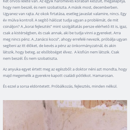
Két orvosi lelete van. Az egyik hároméves korában készült, megállapítja,
hogy nem beszél, és nem szobatiszta. A másik most, decemberben.
Ugyanez van rajta. Az okok firtatása, esetleg javaslat valamire, nincs. Egy
év múlva kontroll. A segítő hálózat tudja ugyan a problémát, de mit
csináljon? A „korai fejlesztés” mint szolgáltatás persze elérhető itt is, igaz,
csak a kistérségben, és csak annak, aki be tudja vinni a gyereket. Arra
meg nincs pénz. A „tanácsi kocsi”, ahogy errefelé nevezik, próbálja ugyan
segíteni az itt élőket, de kevés a pénz az önkormányzatnál, és akin
látszik, hogy beteg, az elsőbbséget élvez. A kisfiún nem látszik. Csak
nem beszél. És nem szobatiszta.
Az anyuka egyet értett meg az egészből: a doktor néni azt mondta, hogy
majd megemelik a gyerekre kapott családi pótlékot. Hamarosan.
És ezzel a sorsa eldöntetett. Próbálkozás, fejlesztés, minden nélkül.