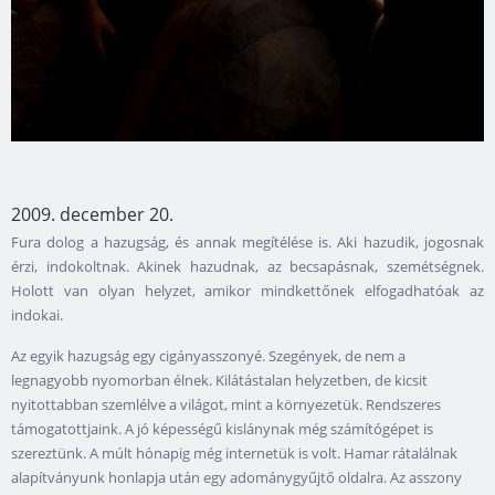
2009. december 20.
Fura dolog a hazugság, és annak megítélése is. Aki hazudik, jogosnak
érzi, indokoltnak. Akinek hazudnak, az becsapásnak, szemétségnek.
Holott van olyan helyzet, amikor mindkettőnek elfogadhatóak az
indokai.
Az egyik hazugság egy cigányasszonyé. Szegények, de nem a
legnagyobb nyomorban élnek. Kilátástalan helyzetben, de kicsit
nyitottabban szemlélve a világot, mint a környezetük. Rendszeres
támogatottjaink. A jó képességű kislánynak még számítógépet is
szereztünk. A múlt hónapig még internetük is volt. Hamar rátalálnak
alapítványunk honlapja után egy adománygyűjtő oldalra. Az asszony