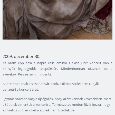
2009. december 30.
Az órám épp arra a napra esik, amikor Halász Judit koncert van a
környék legnagyobb településén. Mindenhonnan utaznak be a
gyerekek. Persze nem mindenki.
A teremben csak kis csapat vár, azok, akiknek szülei nem tudják
befizetni a koncert árát.
Egymás szavába vágva újságolják, hogy azért vannak kevesebben, mert
a többiek elmentek a koncertre. Természetes módon fűzik hozzá, hogy
ez fizetős volt, és őket a szüleik nem fizették be.