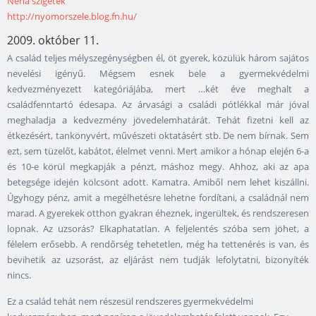
Néha szigetek
http://nyomorszele.blog.fn.hu/
2009. október 11.
A család teljes mélyszegénységben él, öt gyerek, közülük három sajátos
nevelési igényű. Mégsem esnek bele a gyermekvédelmi
kedvezményezett kategóriájába, mert …két éve meghalt a
családfenntartó édesapa. Az árvasági a családi pótlékkal már jóval
meghaladja a kedvezmény jövedelemhatárát. Tehát fizetni kell az
étkezésért, tankönyvért, művészeti oktatásért stb. De nem bírnak. Sem
ezt, sem tüzelőt, kabátot, élelmet venni. Mert amikor a hónap elején 6-a
és 10-e körül megkapják a pénzt, máshoz megy. Ahhoz, aki az apa
betegsége idején kölcsönt adott. Kamatra. Amiből nem lehet kiszállni.
Úgyhogy pénz, amit a megélhetésre lehetne fordítani, a családnál nem
marad. A gyerekek otthon gyakran éheznek, ingerültek, és rendszeresen
lopnak. Az uzsorás? Elkaphatatlan. A feljelentés szóba sem jöhet, a
félelem erősebb. A rendőrség tehetetlen, még ha tettenérés is van, és
bevihetik az uzsorást, az eljárást nem tudják lefolytatni, bizonyíték
nincs.
Ez a család tehát nem részesül rendszeres gyermekvédelmi