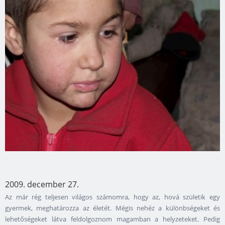
2009. december 27.
Az már rég teljesen világos számomra, hogy az, hová születik egy
gyermek, meghatározza az életét. Mégis nehéz a különbségeket és
lehetőségeket látva feldolgoznom magamban a helyzeteket. Pedig