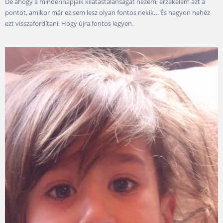
De ahogy a mindennapjaik kilátástalanságát nézem, érzékelem azt a
pontot, amikor már ez sem lesz olyan fontos nekik… És nagyon nehéz
ezt visszafordítani. Hogy újra fontos legyen.