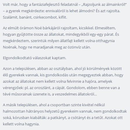
Volt már, hogy a fantáziafejlesztő feladatnál – „Rajzoljunk az álmainkról!”
– a gyerek megkérdezte: ennivalóról is lehet álmodni? És azt rajzolta.
Szalámit, banánt, csirkecombot, kiflit.
Az elmúlt órámon Noé bárkájáról rajzoltam, kicsikkel. Elmeséltem,
hogyan gyűjtötte össze az állatokat, mindegyikből egy-egy párat. És
megkérdeztem, szerintük milyen állatfajt kellett volna otthagynia
Noénak, hogy ne maradjanak meg az özönvíz után.
Elgondolkodtató válaszokat kaptam.
Azon a településen, abban az osztályban, ahol jó körülmények között
élő gyerekek vannak, kis gondolkodás után megegyeztek abban, hogy
azokat az állatokat nem kellett volna felvinnie a hajóra, amelyek
vérengzőek: pl. az oroszlánt, a cápát. Gondolom, ebben benne van a
tévé műsorainak üzenete is, a veszedelmes állatokról…
A másik településen, ahol a csoportban szinte kivétel nélkül
halmozottan hátrányos helyzetű gyerekeim vannak, nem gondolkodtak
soká, kórusban kiabálták: a patkányt, a csótányt és a tetűt. Azokat ott
kellett volna hagynia.