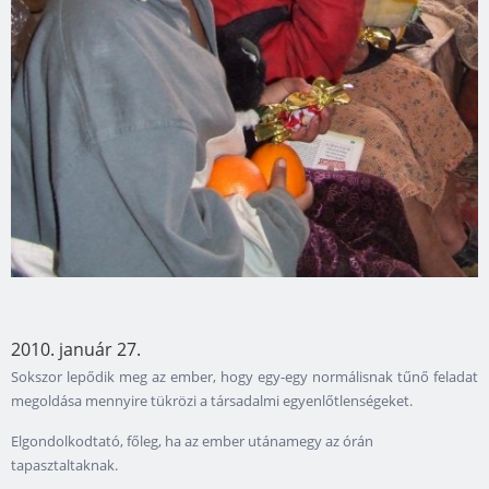
2010. január 27.
Sokszor lepődik meg az ember, hogy egy-egy normálisnak tűnő feladat
megoldása mennyire tükrözi a társadalmi egyenlőtlenségeket.
Elgondolkodtató, főleg, ha az ember utánamegy az órán
tapasztaltaknak.