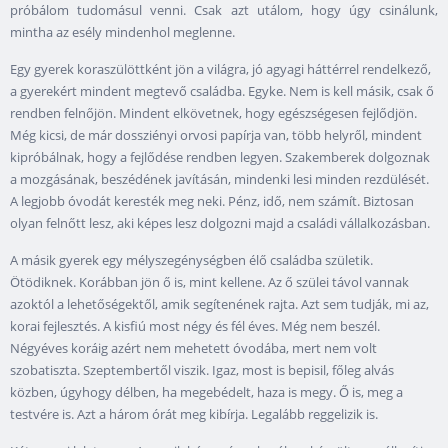
próbálom tudomásul venni. Csak azt utálom, hogy úgy csinálunk,
mintha az esély mindenhol meglenne.
Egy gyerek koraszülöttként jön a világra, jó agyagi háttérrel rendelkező,
a gyerekért mindent megtevő családba. Egyke. Nem is kell másik, csak ő
rendben felnőjön. Mindent elkövetnek, hogy egészségesen fejlődjön.
Még kicsi, de már dossziényi orvosi papírja van, több helyről, mindent
kipróbálnak, hogy a fejlődése rendben legyen. Szakemberek dolgoznak
a mozgásának, beszédének javításán, mindenki lesi minden rezdülését.
A legjobb óvodát keresték meg neki. Pénz, idő, nem számít. Biztosan
olyan felnőtt lesz, aki képes lesz dolgozni majd a családi vállalkozásban.
A másik gyerek egy mélyszegénységben élő családba születik.
Ötödiknek. Korábban jön ő is, mint kellene. Az ő szülei távol vannak
azoktól a lehetőségektől, amik segítenének rajta. Azt sem tudják, mi az,
korai fejlesztés. A kisfiú most négy és fél éves. Még nem beszél.
Négyéves koráig azért nem mehetett óvodába, mert nem volt
szobatiszta. Szeptembertől viszik. Igaz, most is bepisil, főleg alvás
közben, úgyhogy délben, ha megebédelt, haza is megy. Ő is, meg a
testvére is. Azt a három órát meg kibírja. Legalább reggelizik is.