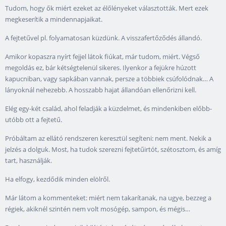
Tudom, hogy ők miért ezeket az élőlényeket választották. Mert ezek
megkeserítik a mindennapjaikat.
A fejtetűvel pl. folyamatosan küzdünk. A visszafertőződés állandó.
Amikor kopaszra nyírt fejjel látok fiúkat, már tudom, miért. Végső
megoldás ez, bár kétségtelenül sikeres. Ilyenkor a fejükre húzott
kapucniban, vagy sapkában vannak, persze a többiek csúfolódnak… A
lányoknál nehezebb. A hosszabb hajat állandóan ellenőrizni kell.
Elég egy-két család, ahol feladják a küzdelmet, és mindenkiben előbb-
utóbb ott a fejtetű.
Próbáltam az ellátó rendszeren keresztül segíteni: nem ment. Nekik a
jelzés a dolguk. Most, ha tudok szerezni fejtetűirtót, szétosztom, és amíg
tart, használják.
Ha elfogy, kezdődik minden elölről.
Már látom a kommenteket: miért nem takarítanak, na ugye, bezzeg a
régiek, akiknél szintén nem volt mosógép, sampon, és mégis…