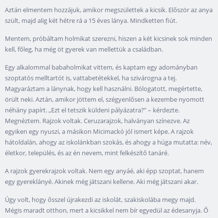
Aztán elmentem hozzájuk, amikor megszülettek a kicsik. Először az anya
szült, majd alig két hétre rá a 15 éves lánya. Mindketten fiút.
Mentem, próbáltam holmikat szerezni, hiszen a két kicsinek sok minden
kell, főleg, ha még öt gyerek van mellettük a családban.
Egy alkalommal babaholmikat vittem, és kaptam egy adományban
szoptatós melltartót is, vattabetétekkel, ha szivárogna a tej.
Magyaráztam a lánynak, hogy kell használni. Bólogatott, megértette,
örült neki. Aztán, amikor jöttem el, szégyenlősen a kezembe nyomott
néhány papírt. „Ezt el tetszik küldeni pályázatra?” – kérdezte.
Megnéztem. Rajzok voltak. Ceruzarajzok, halványan színezve. Az
egyiken egy nyuszi, a másikon Micimackó jól ismert képe. A rajzok
hátoldalán, ahogy az iskolánkban szokás, és ahogy a húga mutatta: név,
életkor, település, és az én nevem, mint felkészítő tanáré.
A rajzok gyerekrajzok voltak. Nem egy anyáé, aki épp szoptat, hanem
egy gyereklányé. Akinek még játszani kellene. Aki még játszani akar.
Úgy volt, hogy ősszel újrakezdi az iskolát, szakiskolába megy majd.
Mégis maradt otthon, mert a kicsikkel nem bír egyedül az édesanyja. Ő