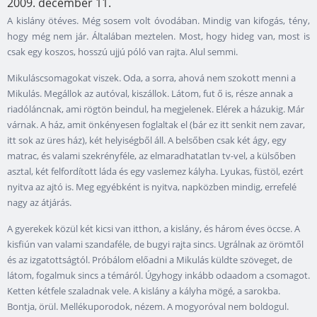
2009. december 11.
A kislány ötéves. Még sosem volt óvodában. Mindig van kifogás, tény,
hogy még nem jár. Általában meztelen. Most, hogy hideg van, most is
csak egy koszos, hosszú ujjú póló van rajta. Alul semmi.
Mikuláscsomagokat viszek. Oda, a sorra, ahová nem szokott menni a
Mikulás. Megállok az autóval, kiszállok. Látom, fut ő is, része annak a
riadóláncnak, ami rögtön beindul, ha megjelenek. Elérek a házukig. Már
várnak. A ház, amit önkényesen foglaltak el (bár ez itt senkit nem zavar,
itt sok az üres ház), két helyiségből áll. A belsőben csak két ágy, egy
matrac, és valami szekrényféle, az elmaradhatatlan tv-vel, a külsőben
asztal, két felfordított láda és egy vaslemez kályha. Lyukas, füstöl, ezért
nyitva az ajtó is. Meg egyébként is nyitva, napközben mindig, errefelé
nagy az átjárás.
A gyerekek közül két kicsi van itthon, a kislány, és három éves öccse. A
kisfiún van valami szandaféle, de bugyi rajta sincs. Ugrálnak az örömtől
és az izgatottságtól. Próbálom előadni a Mikulás küldte szöveget, de
látom, fogalmuk sincs a témáról. Úgyhogy inkább odaadom a csomagot.
Ketten kétfele szaladnak vele. A kislány a kályha mögé, a sarokba.
Bontja, örül. Mellékuporodok, nézem. A mogyoróval nem boldogul.