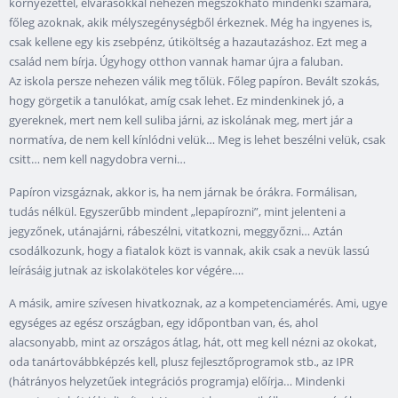
környezettel, elvárásokkal nehezen megszokható mindenki számára,
főleg azoknak, akik mélyszegénységből érkeznek. Még ha ingyenes is,
csak kellene egy kis zsebpénz, útiköltség a hazautazáshoz. Ezt meg a
család nem bírja. Úgyhogy otthon vannak hamar újra a faluban.
Az iskola persze nehezen válik meg tőlük. Főleg papíron. Bevált szokás,
hogy görgetik a tanulókat, amíg csak lehet. Ez mindenkinek jó, a
gyereknek, mert nem kell suliba járni, az iskolának meg, mert jár a
normatíva, de nem kell kínlódni velük… Meg is lehet beszélni velük, csak
csitt… nem kell nagydobra verni…
Papíron vizsgáznak, akkor is, ha nem járnak be órákra. Formálisan,
tudás nélkül. Egyszerűbb mindent „lepapírozni”, mint jelenteni a
jegyzőnek, utánajárni, rábeszélni, vitatkozni, meggyőzni… Aztán
csodálkozunk, hogy a fiatalok közt is vannak, akik csak a nevük lassú
leírásáig jutnak az iskolaköteles kor végére….
A másik, amire szívesen hivatkoznak, az a kompetenciamérés. Ami, ugye
egységes az egész országban, egy időpontban van, és, ahol
alacsonyabb, mint az országos átlag, hát, ott meg kell nézni az okokat,
oda tanártovábbképzés kell, plusz fejlesztőprogramok stb., az IPR
(hátrányos helyzetűek integrációs programja) előírja… Mindenki