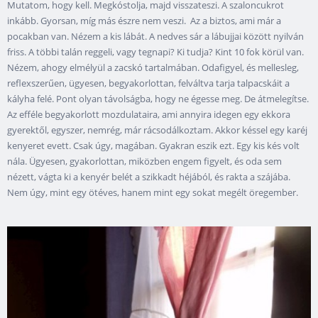
Mutatom, hogy kell. Megkóstolja, majd visszateszi. A szaloncukrot
inkább. Gyorsan, míg más észre nem veszi. Az a biztos, ami már a
pocakban van. Nézem a kis lábát. A nedves sár a lábujjai között nyilván
friss. A többi talán reggeli, vagy tegnapi? Ki tudja? Kint 10 fok körül van.
Nézem, ahogy elmélyül a zacskó tartalmában. Odafigyel, és mellesleg,
reflexszerűen, ügyesen, begyakorlottan, felváltva tarja talpacskáit a
kályha felé. Pont olyan távolságba, hogy ne égesse meg. De átmelegítse.
Az efféle begyakorlott mozdulataira, ami annyira idegen egy ekkora
gyerektől, egyszer, nemrég, már rácsodálkoztam. Akkor késsel egy karéj
kenyeret evett. Csak úgy, magában. Gyakran eszik ezt. Egy kis kés volt
nála. Ügyesen, gyakorlottan, miközben engem figyelt, és oda sem
nézett, vágta ki a kenyér belét a szikkadt héjából, és rakta a szájába.
Nem úgy, mint egy ötéves, hanem mint egy sokat megélt öregember.