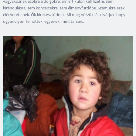
vágyakoznak azokra a dolgokra, amiért külön kell fizetni. Sem
kirándulásra, sem koncertekre, sem élményfürdőbe. Számukra ezek
elérhetetlenek. Ők kirekesztődnek. Mi meg nézzük, és elvárjuk, hogy
ugyanolyan felnőttek legyenek, mint társaik.