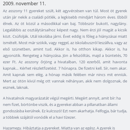
2009. november 11.
Az asszony 11 gyereket szült, két agyvérzésen van túl. Most öt gyerek
után jár nekik a családi pótlék, a legkisebb mindjárt három éves. Ebből
élnek. Az öt közül a másodikkal van baj. Többször bukott, nagylány.
Legalábbis az osztálytársaihoz képest nagy. Nem érzi jól magát a kicsik
közt. Csúfolják. Utál iskolába járni. Évet eddig is főleg a hiányzásai miatt
ismételt. Most már szökik, vagy reggel, az iskolabuszról leszállva, vagy az
első szünetben, amint tud. Akkor is, ha otthon kikap. Akkor is, ha
agyonütik. Rengeteg a hiányzása. Jön a felszólítás, majd a büntetés, 70
ezer Ft. Az asszony őrjöng a hivatalban, 120 ezerből, amit havonta
kapnak… Kérhet részletfizetést. 7 hónapra. De fizetni kell. Sír, nem akar.
Amit kapnak sem elég, a hónap másik felében már nincs mit enniük.
Mert az ötön kívül még ott vannak néhányan, akik nem dolgoznak, de
esznek, laknak.
A hivatalnok magyarázatát végül megérti. Megért annyit, amit bír: ha
nem fizet, börtönbe viszik, és a gyerekei abban a pillanatban állami
gondozásba kerülnek. Ez kulcsszó! Ezt nem akarhatja. Felfogja, bár tudja,
a többiek szájától vonódik el a havi tízezer.
Hazamegy. Hibáztatja a gyereket. Miatta van az egész. A gyerek is