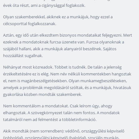
évek óta részt, ami a cigánysággal foglakozik.
Olyan szakemberekkel, akiknek ez a munkájuk, hogy ezzel a
célcsoporttal foglalkozzanak.
Aztán, egy idő után elkezdtem bizonyos mondataikat feljegyezni. Mert
ezeknek a mondatoknak furcsa üzenete van. Furcsa olyanoknak a
szájából hallani, akik a munkájuk alanyairól beszélnek. Sajátos
hozzáállást sugallnak.
Néhányat most közreadok. Többet is tudnék. De talán a jelenség
érzékeltetésére ez is elég. Nem név nélküli kommentekben hangoztak
el, nem is magánbeszélgetésekben. Olyan munkamegbeszéléseken,
amelyek a problémák megoldásáról szóltak, és a munkájuk, hivatásuk
gyakorlása közben mondták szakemberek.
Nem kommentálom a mondatokat. Csak leírom úgy, ahogy
elhangoztak. A szövegkörnyezet talán nem fontos. A mondatok
tatalmáról nem ad felmentést a többletinformáció.
Akik mondták (nem sorrendben): védőnő, országgyűlési képviselő
(jobboldal), országgyűlési képviselő (baloldal), szociális munkás,