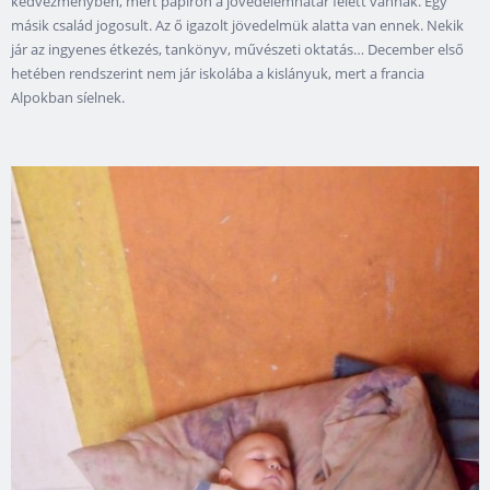
kedvezményben, mert papíron a jövedelemhatár felett vannak. Egy
másik család jogosult. Az ő igazolt jövedelmük alatta van ennek. Nekik
jár az ingyenes étkezés, tankönyv, művészeti oktatás… December első
hetében rendszerint nem jár iskolába a kislányuk, mert a francia
Alpokban síelnek.