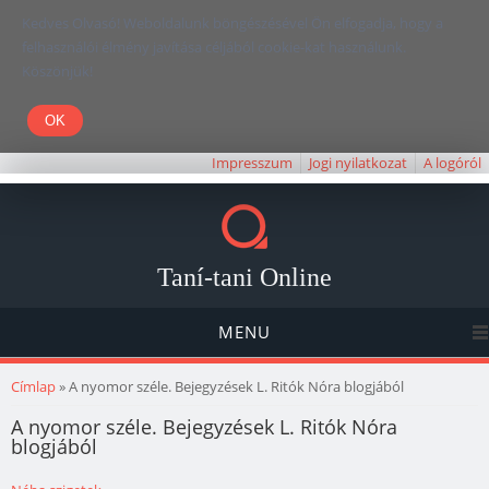
Kedves Olvasó! Weboldalunk böngészésével Ön elfogadja, hogy a
felhasználói élmény javítása céljából cookie-kat használunk.
Köszönjük!
Impresszum
Jogi nyilatkozat
A logóról
Taní-tani Online
MENU
Jelenlegi hely
Címlap
» A nyomor széle. Bejegyzések L. Ritók Nóra blogjából
A nyomor széle. Bejegyzések L. Ritók Nóra
blogjából