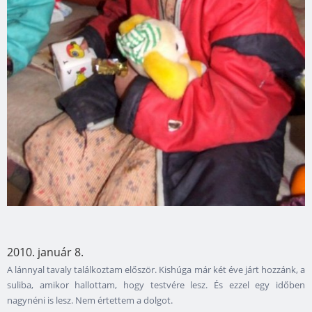
2010. január 8.
A lánnyal tavaly találkoztam először. Kishúga már két éve járt hozzánk, a
suliba, amikor hallottam, hogy testvére lesz. És ezzel egy időben
nagynéni is lesz. Nem értettem a dolgot.