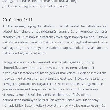
„Ahogy ott állnak és néznek, már attól kiráz a hideg.”
„Én tudom a megoldást. Falhoz állítani őket.”
2010. február 11.
Amikor egy-egy újságcikk általános iskolát mutat be, általában két
adatot kiemelnek: a továbbtanulási arányt és a kompetenciamérés
eredményét. A minap is olvastam egyet egyik napilapunkban. Tudom,
sok színvonalasan működő iskola is van. De a megfogalmazások és a
valóság mögött sok helyen szakadékot tapasztalok. És ez általában a
hátrányos helyzetűeket érinti.
Ha egy általános iskola bemutatkozási lehetőséget kap, mindig
elmondják: a továbbtanulás 100%-os. Erre egy nem szakmabeli
bizonyára elismerően bólint: ez igen, ez már valami. De én sosem értem,
hogy ez miért akkora kunszt. A tankötelezettség 18 éves korig tart, nem
ér véget a nyolcadik osztállyal, természetes és kötelező, hogy minden
gyerek valamelyik középiskolában tanuljon tovább. Érdekes a kép
viszont, ha megnézzük, hogy milyen a lemorzsolódás, főleg a
halmozottan hátrányos helyzetűek között. Sokan közülük néhány
hónapig bírják. Sosem voltak távol otthonról. A kollégium teljesen más