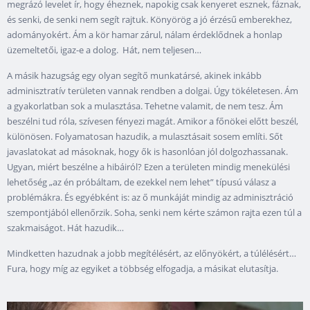
megrázó levelet ír, hogy éheznek, napokig csak kenyeret esznek, fáznak,
és senki, de senki nem segít rajtuk. Könyörög a jó érzésű emberekhez,
adományokért. Ám a kör hamar zárul, nálam érdeklődnek a honlap
üzemeltetői, igaz-e a dolog. Hát, nem teljesen…
A másik hazugság egy olyan segítő munkatársé, akinek inkább
adminisztratív területen vannak rendben a dolgai. Úgy tökéletesen. Ám
a gyakorlatban sok a mulasztása. Tehetne valamit, de nem tesz. Ám
beszélni tud róla, szívesen fényezi magát. Amikor a főnökei előtt beszél,
különösen. Folyamatosan hazudik, a mulasztásait sosem említi. Sőt
javaslatokat ad másoknak, hogy ők is hasonlóan jól dolgozhassanak.
Ugyan, miért beszélne a hibáiról? Ezen a területen mindig menekülési
lehetőség „az én próbáltam, de ezekkel nem lehet” típusú válasz a
problémákra. És egyébként is: az ő munkáját mindig az adminisztráció
szempontjából ellenőrzik. Soha, senki nem kérte számon rajta ezen túl a
szakmaiságot. Hát hazudik…
Mindketten hazudnak a jobb megítélésért, az előnyökért, a túlélésért…
Fura, hogy míg az egyiket a többség elfogadja, a másikat elutasítja.