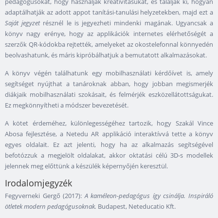
pedagógusokat, hogy használják kreativitásukat, és találják ki, hogyan
adaptálhatják az adott appot tanítási-tanulási helyzetekben, majd ezt a
Saját jegyzet
résznél le is jegyezheti mindenki magának. Ugyancsak a
könyv nagy erénye, hogy az applikációk internetes elérhetőségét a
szerzők QR-kódokba rejtették, amelyeket az okostelefonnal könnyedén
beolvashatunk, és máris kipróbálhatjuk a bemutatott alkalmazásokat.
A könyv végén találhatunk egy mobilhasználati kérdőívet is, amely
segítséget nyújthat a tanároknak abban, hogy jobban megismerjék
diákjaik mobilhasználati szokásait, és felmérjék eszközellátottságukat.
Ez megkönnyítheti a módszer bevezetését.
A kötet érdeméhez, különlegességéhez tartozik, hogy Szakál Vince
Abosa fejlesztése, a Netedu AR applikáció interaktívvá tette a könyv
egyes oldalait. Ez azt jelenti, hogy ha az alkalmazás segítségével
befotózzuk a megjelölt oldalakat, akkor oktatási célú 3D-s modellek
jelennek meg előttünk a készülék képernyőjén keresztül.
Irodalomjegyzék
Fegyverneki Gergő (2017):
A kaméleon-pedagógus így csinálja. Inspiráló
ötletek modern pedagógusoknak.
Budapest, Neteducatio Kft.