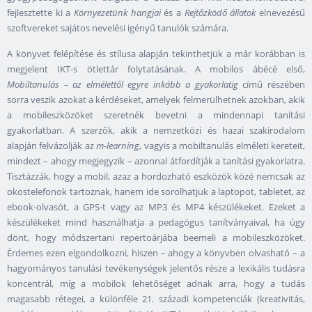
fejlesztette ki a
Környezetünk hangjai
és a
Rejtőzködő állatok
elnevezésű
szoftvereket sajátos nevelési igényű tanulók számára.
A könyvet felépítése és stílusa alapján tekinthetjük a már korábban is
megjelent IKT-s ötlettár folytatásának. A mobilos ábécé első,
Mobiltanulás – az elmélettől egyre inkább a gyakorlatig
című részében
sorra veszik azokat a kérdéseket, amelyek felmerülhetnek azokban, akik
a mobileszközöket szeretnék bevetni a mindennapi tanítási
gyakorlatban. A szerzők, akik a nemzetközi és hazai szakirodalom
alapján felvázolják az
m-learning
, vagyis a mobiltanulás elméleti kereteit,
mindezt – ahogy megjegyzik – azonnal átfordítják a tanítási gyakorlatra.
Tisztázzák, hogy a mobil, azaz a hordozható eszközök közé nemcsak az
okostelefonok tartoznak, hanem ide sorolhatjuk a laptopot, tabletet, az
ebook-olvasót, a GPS-t vagy az MP3 és MP4 készülékeket. Ezeket a
készülékeket mind használhatja a pedagógus tanítványaival, ha úgy
dönt, hogy módszertani repertoárjába beemeli a mobileszközöket.
Érdemes ezen elgondolkozni, hiszen – ahogy a könyvben olvasható – a
hagyományos tanulási tevékenységek jelentős része a lexikális tudásra
koncentrál, míg a mobilok lehetőséget adnak arra, hogy a tudás
magasabb rétegei, a különféle 21. századi kompetenciák (kreativitás,