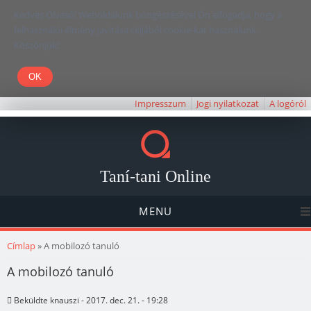
Kedves Olvasó! Weboldalunk böngészésével Ön elfogadja, hogy a
felhasználói élmény javítása céljából cookie-kat használunk.
Köszönjük!
Impresszum
Jogi nyilatkozat
A logóról
Taní-tani Online
MENU
Jelenlegi hely
Címlap
» A mobilozó tanuló
A mobilozó tanuló
Beküldte
knauszi
- 2017. dec. 21. - 19:28