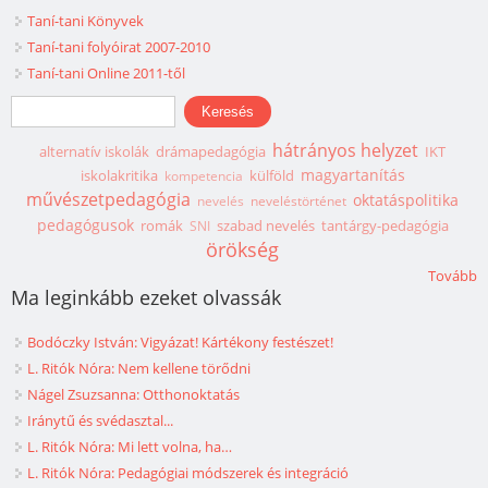
Taní-tani Könyvek
Taní-tani folyóirat 2007-2010
Taní-tani Online 2011-től
Keresés űrlap
Keresés
hátrányos helyzet
alternatív iskolák
drámapedagógia
IKT
magyartanítás
iskolakritika
külföld
kompetencia
művészetpedagógia
oktatáspolitika
nevelés
neveléstörténet
pedagógusok
romák
szabad nevelés
tantárgy-pedagógia
SNI
örökség
Tovább
Ma leginkább ezeket olvassák
Bodóczky István: Vigyázat! Kártékony festészet!
L. Ritók Nóra: Nem kellene törődni
Nágel Zsuzsanna: Otthonoktatás
Iránytű és svédasztal...
L. Ritók Nóra: Mi lett volna, ha…
L. Ritók Nóra: Pedagógiai módszerek és integráció