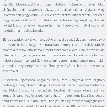
digitális idegenvezetőként vagy digitális mágusként lehet őket
elképzelni, akik segítenek eligazodni diákjaiknak a digitális világ
útvesztőiben (Fegyverneki 2017). A kötet szerzői arra tesznek kísérletet,
hogy olyan módszertani ötleteket és technikai segítséget nyújtsanak
kollégáiknak, amellyel egyszerűen és hatékonyan alkalmazhatják
tanórákon a mobileszközöket.
Előrebocsátjuk, a könyv hiánypótló a hazai pedagógiában, hiszen egyre
többször hallani, hogy az oktatásban nemcsak az interaktív tábláé,
hanem a tanulók által kedvelt mobileszközöké a jövő. Első ránézésre azt
hihetnénk, hogy a gyerekek professzionálisan kezelik a mobilokat,
holott sokszor nem tudják, mennyi mindenre használhatnák még – akár
a tanulás megkönnyítésére és élményszerűvé tételére is – ezeket az
eszközöket.
A szerzők,
Fegyverneki Gergő
és
Aknai Dóra Orsolya
a hazai digitális
pedagógia meghatározó alakjai. Fegyverneki Gergő nevéhez köthető a
digitáliskultúra-azonos pedagógia fogalmának megalkotása, számos
könyv és tananyagfejlesztés van a háta mögött, emellett részt vesz a
tanárképzésben is. Aknai Dóra Orsolya jelenleg mesterpedagógusként,
gyógypedagógusként dolgozik, a Balázs Diák Kft. közreműködésével