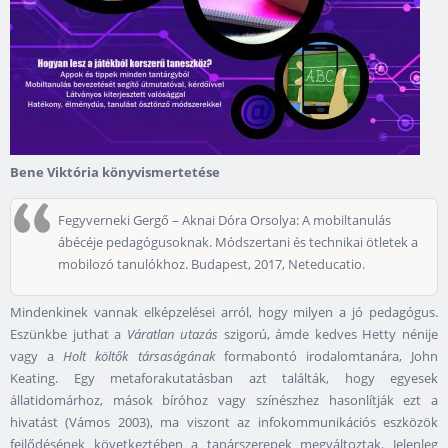
Bene Viktória könyvismertetése
Fegyverneki Gergő – Aknai Dóra Orsolya: A mobiltanulás
ábécéje pedagógusoknak. Módszertani és technikai ötletek a
mobilozó tanulókhoz. Budapest, 2017, Neteducatio.
Mindenkinek vannak elképzelései arról, hogy milyen a jó pedagógus.
Eszünkbe juthat a
Váratlan utazás
szigorú, ámde kedves Hetty nénije
vagy a
Holt költők társaságának
formabontó irodalomtanára, John
Keating. Egy metaforakutatásban azt találták, hogy egyesek
állatidomárhoz, mások bíróhoz vagy színészhez hasonlítják ezt a
hivatást (Vámos 2003), ma viszont az infokommunikációs eszközök
fejlődésének következtében a tanárszerepek megváltoztak. Jelenleg