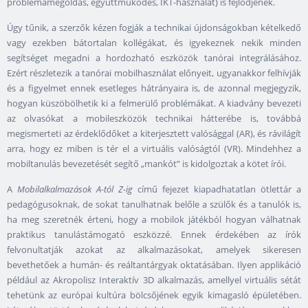
problémamegoldás, együttműködés, IKT-használat) is fejlődjenek.
Úgy tűnik, a szerzők kézen fogják a technikai újdonságokban kételkedő
vagy ezekben bátortalan kollégákat, és igyekeznek nekik minden
segítséget megadni a hordozható eszközök tanórai integrálásához.
Ezért részletezik a tanórai mobilhasználat előnyeit, ugyanakkor felhívják
és a figyelmet ennek esetleges hátrányaira is, de azonnal megjegyzik,
hogyan küszöbölhetik ki a felmerülő problémákat. A kiadvány bevezeti
az olvasókat a mobileszközök technikai hátterébe is, továbbá
megismerteti az érdeklődőket a kiterjesztett valósággal (AR), és rávilágít
arra, hogy ez miben is tér el a virtuális valóságtól (VR). Mindehhez a
mobiltanulás bevezetését segítő „mankót” is kidolgoztak a kötet írói.
A
Mobilalkalmazások A-tól Z-ig
című fejezet kiapadhatatlan ötlettár a
pedagógusoknak, de sokat tanulhatnak belőle a szülők és a tanulók is,
ha meg szeretnék érteni, hogy a mobilok játékból hogyan válhatnak
praktikus tanulástámogató eszközzé. Ennek érdekében az írók
felvonultatják azokat az alkalmazásokat, amelyek sikeresen
bevethetőek a humán- és reáltantárgyak oktatásában. Ilyen applikáció
például az Akropolisz Interaktív 3D alkalmazás, amellyel virtuális sétát
tehetünk az európai kultúra bölcsőjének egyik kimagasló épületében.