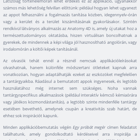
Látszólag történelemórán lehet érdekes ez az applikáció, ugyanakkor
számos más lehetőség felvillan előttünk: például hogyan lehet ugyanezt
az appot felhasználni a fogalmazás tanítása közben, idegennyelv-órán
vagy a kerület és a terület kiszámításának gyakorlásakor. Szintén
rendkívül látványos alkalmazás az Anatomy 4D is, amely új utakat hoz a
természettudományos oktatásba, hiszen virtuálisan boncolhatnak a
gyerekek, de mindennek a képi világa jól hasznosítható angolórán, vagy
irodalomórán a költői képek tanításánál.
Az olvasók tehát ennél a résznél nemcsak applikációleírásokat
olvashatnak, hanem különféle módszertani ötleteket kapnak arra
vonatkozóan, hogyan adaptálhatják ezeket az eszközöket megfelelően
a tantárgyaikba. Ráadásul a bemutatott appok ingyenesek, és legtöbb
használatához még internet sem szükséges. Noha vannak
tantárgyspecifikus alkalmazások (például interaktív kémcső kémiaórára
vagy játékos közmondástanítás), a legtöbb szinte mindenféle tantárgy
esetében bevethető, amelynek csupán a kreativitás szab határt, de
ehhez sok inspirációt kapunk.
Minden applikációbemutatás végén
Egy próbát megér
címen feladatot
találhatunk, amely gondolkodtató kérdéseivel arra inspirálja a