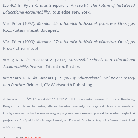
(25-46.) In: Ryan K. E. és Shepard L. A. (szerk.):
The Future of Test-Based
Educational Accountability
. Routledge. New York.
Vári Péter (1997):
Monitor '95: a tanulók tudásának felmérése.
Országos
Közoktatási Intézet. Budapest.
Vári Péter (1999):
Monitor '97: a tanulók tudásának változása
. Országos
Közoktatási Intézet.
Wong K. K. és Nicotera A. (2007):
Successful Schools and Educational
Accountability
. Pearson Education. Boston.
Worthern B. R. és Sanders J. R. (1973):
Eduacational Evalutaion: Theory
and Practice.
Belmont, CA: Wadsworth Publishing.
A kutatás a TÁMOP 4.2.4.A/2-11-1-2012-0001 azonosító számú Nemzeti Kiválóság
Program – Hazai hallgatói, illetve kutatói személyi támogatást biztosító rendszer
kidolgozása és működtetése országos program című kiemelt projekt keretében zajlott. A
projekt az Európai Unió támogatásával, az Európai Szociális Alap társfinanszírozásával
valósul meg.