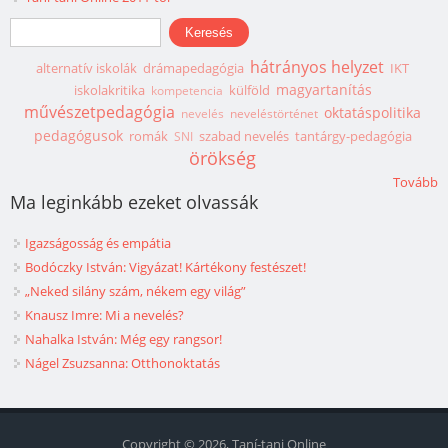
Keresés űrlap
Keresés
hátrányos helyzet
alternatív iskolák
drámapedagógia
IKT
magyartanítás
iskolakritika
külföld
kompetencia
művészetpedagógia
oktatáspolitika
nevelés
neveléstörténet
pedagógusok
romák
szabad nevelés
tantárgy-pedagógia
SNI
örökség
Tovább
Ma leginkább ezeket olvassák
Igazságosság és empátia
Bodóczky István: Vigyázat! Kártékony festészet!
„Neked silány szám, nékem egy világ”
Knausz Imre: Mi a nevelés?
Nahalka István: Még egy rangsor!
Nágel Zsuzsanna: Otthonoktatás
Copyright © 2026, Taní-tani Online