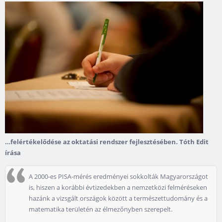
…felértékelődése az oktatási rendszer fejlesztésében.
Tóth Edit
írása
A 2000-es PISA-mérés eredményei sokkolták Magyarországot
is, hiszen a korábbi évtizedekben a nemzetközi felméréseken
hazánk a vizsgált országok között a természettudomány és a
matematika területén az élmezőnyben szerepelt.