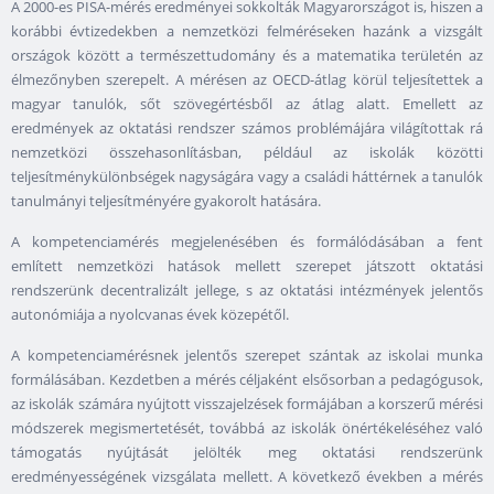
A 2000-es PISA-mérés eredményei sokkolták Magyarországot is, hiszen a
korábbi évtizedekben a nemzetközi felméréseken hazánk a vizsgált
országok között a természettudomány és a matematika területén az
élmezőnyben szerepelt. A mérésen az OECD-átlag körül teljesítettek a
magyar tanulók, sőt szövegértésből az átlag alatt. Emellett az
eredmények az oktatási rendszer számos problémájára világítottak rá
nemzetközi összehasonlításban, például az iskolák közötti
teljesítménykülönbségek nagyságára vagy a családi háttérnek a tanulók
tanulmányi teljesítményére gyakorolt hatására.
A kompetenciamérés megjelenésében és formálódásában a fent
említett nemzetközi hatások mellett szerepet játszott oktatási
rendszerünk decentralizált jellege, s az oktatási intézmények jelentős
autonómiája a nyolcvanas évek közepétől.
A kompetenciamérésnek jelentős szerepet szántak az iskolai munka
formálásában. Kezdetben a mérés céljaként elsősorban a pedagógusok,
az iskolák számára nyújtott visszajelzések formájában a korszerű mérési
módszerek megismertetését, továbbá az iskolák önértékeléséhez való
támogatás nyújtását jelölték meg oktatási rendszerünk
eredményességének vizsgálata mellett. A következő években a mérés