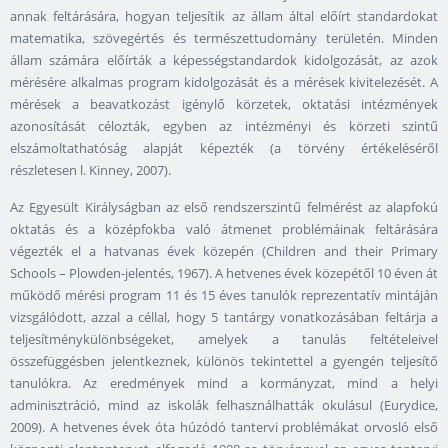
annak feltárására, hogyan teljesítik az állam által előírt standardokat
matematika, szövegértés és természettudomány területén. Minden
állam számára előírták a képességstandardok kidolgozását, az azok
mérésére alkalmas program kidolgozását és a mérések kivitelezését. A
mérések a beavatkozást igénylő körzetek, oktatási intézmények
azonosítását célozták, egyben az intézményi és körzeti szintű
elszámoltathatóság alapját képezték (a törvény értékeléséről
részletesen l. Kinney, 2007).
Az Egyesült Királyságban az első rendszerszintű felmérést az alapfokú
oktatás és a középfokba való átmenet problémáinak feltárására
végezték el a hatvanas évek közepén (Children and their Primary
Schools – Plowden-jelentés, 1967). A hetvenes évek közepétől 10 éven át
működő mérési program 11 és 15 éves tanulók reprezentatív mintáján
vizsgálódott, azzal a céllal, hogy 5 tantárgy vonatkozásában feltárja a
teljesítménykülönbségeket, amelyek a tanulás feltételeivel
összefüggésben jelentkeznek, különös tekintettel a gyengén teljesítő
tanulókra. Az eredmények mind a kormányzat, mind a helyi
adminisztráció, mind az iskolák felhasználhatták okulásul (Eurydice,
2009). A hetvenes évek óta húzódó tantervi problémákat orvosló első