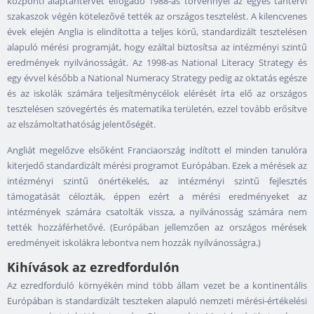
központi alaptantervet elfogadó 1988-as törvénnyel az egyes tantervi
szakaszok végén kötelezővé tették az országos tesztelést. A kilencvenes
évek elején Anglia is elindította a teljes körű, standardizált tesztelésen
alapuló mérési programját, hogy ezáltal biztosítsa az intézményi szintű
eredmények nyilvánosságát. Az 1998-as National Literacy Strategy és
egy évvel később a National Numeracy Strategy pedig az oktatás egésze
és az iskolák számára teljesítménycélok elérését írta elő az országos
tesztelésen szövegértés és matematika területén, ezzel tovább erősítve
az elszámoltathatóság jelentőségét.
Angliát megelőzve elsőként Franciaország indított el minden tanulóra
kiterjedő standardizált mérési programot Európában. Ezek a mérések az
intézményi szintű önértékelés, az intézményi szintű fejlesztés
támogatását célozták, éppen ezért a mérési eredményeket az
intézmények számára csatolták vissza, a nyilvánosság számára nem
tették hozzáférhetővé. (Európában jellemzően az országos mérések
eredményeit iskolákra lebontva nem hozzák nyilvánosságra.)
Kihívások az ezredfordulón
Az ezredforduló környékén mind több állam vezet be a kontinentális
Európában is standardizált teszteken alapuló nemzeti mérési-értékelési