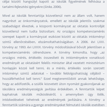
céljai között hangsúlyt kapott az iskolák figyelmének felhívása a
tartalmi-fejlesztési igényekre (
Sinka
, 2006).
Mivel az iskolák fenntartója közvetlenül nem az állam volt, hanem
nagyrészt az önkormányzatok, emellett az iskolák jelentős szakmai
szabadságot élveztek, a központi kormányzat az oktatás kontrollját
közvetlenül nem tudta biztosítani. Az országos kompetenciamérés
szerepet kapott a kormányzat eszközei között az oktatás intézményi
szintű ellenőrzésében, elszámoltathatóságában. A 2006. évi LXXI.
törvény az 1993. évi LXXIX. törvény módosításával bővült jelentősen a
kompetenciamérés célrendszere. A törvény kimondta, hogy „az
országos mérés, értékelés összesített és intézményekre vonatkozó
eredményét az oktatásért felelős miniszter által vezetett minisztérium
honlapján közzé kell tenni, és a mérés, értékelés során szerzett
intézményi szintű adatokat – további feldolgozhatóság céljából –
hozzáférhetővé kell tenni.” Ezzel megteremtődött annak lehetősége,
hogy az adófizetők, a szülők közvetett úton nyomást gyakoroljanak az
iskolákra eredményességük javítása érdekében. A fenntartók képet
kaphatnak iskoláik működéséről, s amennyiben úgy ítélik,
intézkedéseket tehetnek az eredmények javítására. A törvény a
fenntartók számára a gyenge eredményeket felmutató iskolák esetében