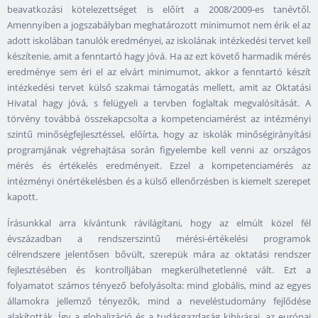
beavatkozási kötelezettséget is előírt a 2008/2009-es tanévtől.
Amennyiben a jogszabályban meghatározott minimumot nem érik el az
adott iskolában tanulók eredményei, az iskolának intézkedési tervet kell
készítenie, amit a fenntartó hagy jóvá. Ha az ezt követő harmadik mérés
eredménye sem éri el az elvárt minimumot, akkor a fenntartó készít
intézkedési tervet külső szakmai támogatás mellett, amit az Oktatási
Hivatal hagy jóvá, s felügyeli a tervben foglaltak megvalósítását. A
törvény továbbá összekapcsolta a kompetenciamérést az intézményi
szintű minőségfejlesztéssel, előírta, hogy az iskolák minőségirányítási
programjának végrehajtása során figyelembe kell venni az országos
mérés és értékelés eredményeit. Ezzel a kompetenciamérés az
intézményi önértékelésben és a külső ellenőrzésben is kiemelt szerepet
kapott.
Írásunkkal arra kívántunk rávilágítani, hogy az elmúlt közel fél
évszázadban a rendszerszintű mérési-értékelési programok
célrendszere jelentősen bővült, szerepük mára az oktatási rendszer
fejlesztésében és kontrolljában megkerülhetetlenné vált. Ezt a
folyamatot számos tényező befolyásolta: mind globális, mind az egyes
államokra jellemző tényezők, mind a neveléstudomány fejlődése
alakították. Így a globalizáció és a tudásgazdaság kihívásai, az európai