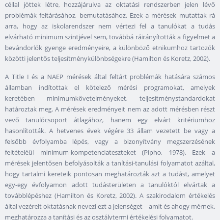
céllal jöttek létre, hozzájárulva az oktatási rendszerben jelen lévő
problémák feltárásához, bemutatásához. Ezek a mérések mutattak rá
arra, hogy az iskolarendszer nem vértezi fel a tanulókat a tudás
elvárható minimum szintjével sem, továbbá ráirányították a figyelmet a
bevándorlók gyenge eredményeire, a különböző etnikumhoz tartozók
közötti jelentős teljesítménykülönbségekre (Hamilton és Koretz, 2002).
A Title I és a NAEP mérések által feltárt problémák hatására számos
államban indítottak el kötelező mérési programokat, amelyek
keretében minimumkövetelményeket, teljesítménystandardokat
határoztak meg. A mérések eredményeit nem az adott mérésben részt
vevő tanulócsoport átlagához, hanem egy elvárt kritériumhoz
hasonlították. A hetvenes évek végére 33 állam vezetett be vagy a
felsőbb évfolyamba lépés, vagy a bizonyítvány megszerzésének
feltételéül minimum-kompetenciateszteket (Pipho, 1978). Ezek a
mérések jelentősen befolyásolták a tanítási-tanulási folyamatot azáltal,
hogy tartalmi kereteik pontosan meghatározták azt a tudást, amelyet
egy-egy évfolyamon adott tudásterületen a tanulóktól elvártak a
továbblépéshez (Hamilton és Koretz, 2002). A szakirodalom értékelés
által vezérelt oktatásnak nevezi ezt a jelenséget – amit és ahogy mérnek,
meghatározza a tanítási és az osztálytermi értékelési folyamatot.