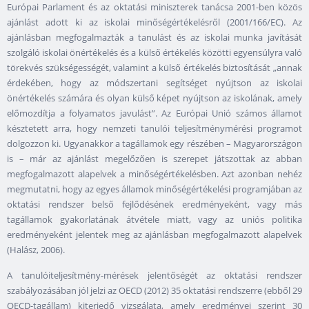
Európai Parlament és az oktatási miniszterek tanácsa 2001-ben közös
ajánlást adott ki az iskolai minőségértékelésről (2001/166/EC). Az
ajánlásban megfogalmazták a tanulást és az iskolai munka javítását
szolgáló iskolai önértékelés és a külső értékelés közötti egyensúlyra való
törekvés szükségességét, valamint a külső értékelés biztosítását „annak
érdekében, hogy az módszertani segítséget nyújtson az iskolai
önértékelés számára és olyan külső képet nyújtson az iskolának, amely
előmozdítja a folyamatos javulást”. Az Európai Unió számos államot
késztetett arra, hogy nemzeti tanulói teljesítménymérési programot
dolgozzon ki. Ugyanakkor a tagállamok egy részében – Magyarországon
is – már az ajánlást megelőzően is szerepet játszottak az abban
megfogalmazott alapelvek a minőségértékelésben. Azt azonban nehéz
megmutatni, hogy az egyes államok minőségértékelési programjában az
oktatási rendszer belső fejlődésének eredményeként, vagy más
tagállamok gyakorlatának átvétele miatt, vagy az uniós politika
eredményeként jelentek meg az ajánlásban megfogalmazott alapelvek
(Halász, 2006).
A tanulóiteljesítmény-mérések jelentőségét az oktatási rendszer
szabályozásában jól jelzi az OECD (2012) 35 oktatási rendszerre (ebből 29
OECD-tagállam) kiterjedő vizsgálata, amely eredményei szerint 30