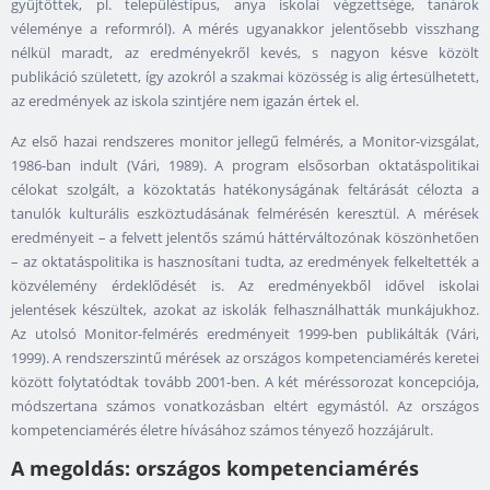
gyűjtöttek, pl. településtípus, anya iskolai végzettsége, tanárok
véleménye a reformról). A mérés ugyanakkor jelentősebb visszhang
nélkül maradt, az eredményekről kevés, s nagyon késve közölt
publikáció született, így azokról a szakmai közösség is alig értesülhetett,
az eredmények az iskola szintjére nem igazán értek el.
Az első hazai rendszeres monitor jellegű felmérés, a Monitor-vizsgálat,
1986-ban indult (Vári, 1989). A program elsősorban oktatáspolitikai
célokat szolgált, a közoktatás hatékonyságának feltárását célozta a
tanulók kulturális eszköztudásának felmérésén keresztül. A mérések
eredményeit – a felvett jelentős számú háttérváltozónak köszönhetően
– az oktatáspolitika is hasznosítani tudta, az eredmények felkeltették a
közvélemény érdeklődését is. Az eredményekből idővel iskolai
jelentések készültek, azokat az iskolák felhasználhatták munkájukhoz.
Az utolsó Monitor-felmérés eredményeit 1999-ben publikálták (Vári,
1999). A rendszerszintű mérések az országos kompetenciamérés keretei
között folytatódtak tovább 2001-ben. A két méréssorozat koncepciója,
módszertana számos vonatkozásban eltért egymástól. Az országos
kompetenciamérés életre hívásához számos tényező hozzájárult.
A megoldás: országos kompetenciamérés