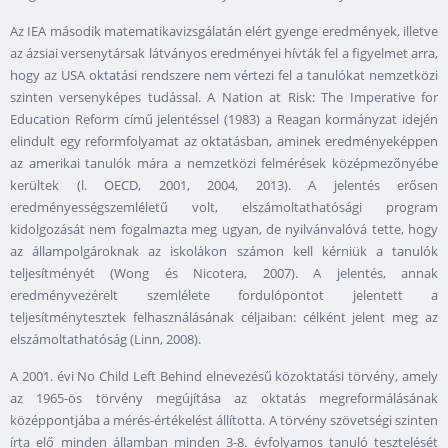
Az IEA második matematikavizsgálatán elért gyenge eredmények, illetve
az ázsiai versenytársak látványos eredményei hívták fel a figyelmet arra,
hogy az USA oktatási rendszere nem vértezi fel a tanulókat nemzetközi
szinten versenyképes tudással. A Nation at Risk: The Imperative for
Education Reform című jelentéssel (1983) a Reagan kormányzat idején
elindult egy reformfolyamat az oktatásban, aminek eredményeképpen
az amerikai tanulók mára a nemzetközi felmérések középmezőnyébe
kerültek (l. OECD, 2001, 2004, 2013). A jelentés erősen
eredményességszemléletű volt, elszámoltathatósági program
kidolgozását nem fogalmazta meg ugyan, de nyilvánvalóvá tette, hogy
az állampolgároknak az iskolákon számon kell kérniük a tanulók
teljesítményét (Wong és Nicotera, 2007). A jelentés, annak
eredményvezérelt szemlélete fordulópontot jelentett a
teljesítménytesztek felhasználásának céljaiban: célként jelent meg az
elszámoltathatóság (Linn, 2008).
A 2001. évi No Child Left Behind elnevezésű közoktatási törvény, amely
az 1965-ös törvény megújítása az oktatás megreformálásának
középpontjába a mérés-értékelést állította. A törvény szövetségi szinten
írta elő minden államban minden 3-8. évfolyamos tanuló tesztelését