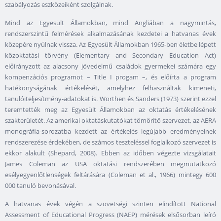
szabályozás eszközeiként szolgálnak.
Mind az Egyesült Államokban, mind Angliában a nagymintás,
rendszerszintű felmérések alkalmazásának kezdetei a hatvanas évek
közepére nyúlnak vissza. Az Egyesült Államokban 1965-ben életbe lépett
közoktatási törvény (Elementary and Secondary Education Act)
előirányzott az alacsony jövedelmű családok gyermekei számára egy
kompenzációs programot – Title I progam –, és előírta a program
hatékonyságának értékelését, amelyhez felhasználtak kimeneti,
tanulóiteljesítmény-adatokat is. Worthen és Sanders (1973) szerint ezzel
teremtették meg az Egyesült Államokban az oktatás értékelésének
szakterületét. Az amerikai oktatáskutatókat tömörítő szervezet, az AERA
monográfia-sorozatba kezdett az értékelés legújabb eredményeinek
rendszerezése érdekében, de számos teszteléssel foglalkozó szervezet is
ekkor alakult (Shepard, 2008). Ebben az időben végezte vizsgálatait
James Coleman az USA oktatási rendszerében megmutatkozó
esélyegyenlőtlenségek feltárására (Coleman et al., 1966) mintegy 600
000 tanuló bevonásával.
A hatvanas évek végén a szövetségi szinten elindított National
Assessment of Educational Progress (NAEP) mérések elsősorban leíró