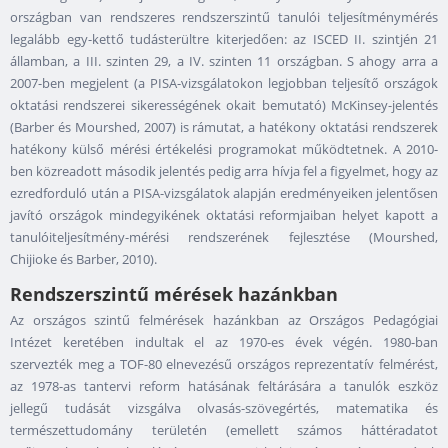
országban van rendszeres rendszerszintű tanulói teljesítménymérés
legalább egy-kettő tudásterültre kiterjedően: az ISCED II. szintjén 21
államban, a III. szinten 29, a IV. szinten 11 országban. S ahogy arra a
2007-ben megjelent (a PISA-vizsgálatokon legjobban teljesítő országok
oktatási rendszerei sikerességének okait bemutató) McKinsey-jelentés
(Barber és Mourshed, 2007) is rámutat, a hatékony oktatási rendszerek
hatékony külső mérési értékelési programokat működtetnek. A 2010-
ben közreadott második jelentés pedig arra hívja fel a figyelmet, hogy az
ezredforduló után a PISA-vizsgálatok alapján eredményeiken jelentősen
javító országok mindegyikének oktatási reformjaiban helyet kapott a
tanulóiteljesítmény-mérési rendszerének fejlesztése (Mourshed,
Chijioke és Barber, 2010).
Rendszerszintű mérések hazánkban
Az országos szintű felmérések hazánkban az Országos Pedagógiai
Intézet keretében indultak el az 1970-es évek végén. 1980-ban
szervezték meg a TOF-80 elnevezésű országos reprezentatív felmérést,
az 1978-as tantervi reform hatásának feltárására a tanulók eszköz
jellegű tudását vizsgálva olvasás-szövegértés, matematika és
természettudomány területén (emellett számos háttéradatot