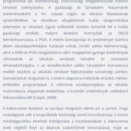
programokat (pl. Németország, Olaszország). Megjelenésüket számos
tényező befolyásolta. A gazdasági és társadalmi folyamatok
eredményeként a XX. század végén az oktatás feladatainak
újraértékelése, az iskolában elsajátítandó tudás újragondolása
jellemezte az oktatást. Egyre szélesebb körben ismerték fel a tudás
gazdasági értékét, melyre eklatáns bizonyíték az OECD
felméréssorozata, a PISA. A mérés koncepciója és eredményei számos
állam oktatáspolitikájára hatással voltak. Kiváló példa Németország,
ahol a 2000-es PISA-vizsgálatokon elért meglepően gyenge eredmények
rámutattak az oktatási rendszer tartalmi és szerkezeti
elmaradottságára, s az ezredfordulón széles társadalmi konszenzus
mellett kezdtek az oktatási rendszer fejlesztésébe szövetségi szinten;
standardokat dolgoztak ki, s ezekre alapozva indították el külső mérési-
értékelési programjukat. A reformok középpontjában az oktatás
tudományos alapjainak kialakítása, a kutatási eredmények széleskörű
felhasználása állt (Csapó, 2008).
A kilencvenes években az európai integráció elérte azt a szintet, hogy
szükségessé vált a közpolitikák közösségi szintű koordinációja. A közös
minőségpolitika elveinek kidolgozása a közoktatásban a kilencvenes
évek végétől folyt az államok szakértőinek bevonásával, majd az