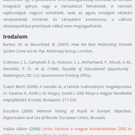
integráció igénye, vagy a nemzetközi felmérések. A nemzeti
sajátosságok nagyon sokrétűek, ezek az egyes országok oktatási
rendszerének történeti és társadalmi kontextusa, a változó
oktatáspolitikai prioritások nélkül nem megragadhatók.
Irodalom
Barber, M. és Mourshed, B. (2007):
How the Best Performing Schools
System Come out on Top
. McKinsey Group, London.
Coleman, J. S., Campbell, E. Q., Hobson, C. J., McPartland, F., Mood, A. M.,
Weinfeld, F. D., et al. (1966).
Equality of Educational Opportunity
.
Washington, DC: U.S. Government Printing Office.
Csapó Benő (2008): A tanulás és a tanítás tudományos megalapozása.
In: Fazekas K., Köllő J. és Varga J. (szerk.):
Zöld Könyv a magyar közoktatás
megújításáért.
Ecostat, Budapest. 217-233.
Eurydice (2009):
National Testing of Pupils in Europe: Objectives,
Organisation and Use of Results.
European Union. Brussels.
Halász Gábor (2006):
Uniós hatások a magyar közoktatásban 2002 és