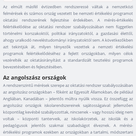
Az elmúlt másfél évtizedben rendszeressé váltak a nemzetközi
felmérések és számos ország vezetett be nemzeti értékelési programot
oktatási rendszerének fejlesztése érdekében. A mérés-értékelés
felértékelődése az oktatási rendszer szabályozásában nem független
történelmi korszakoktól, politikai irányzatoktól, a gazdasási élettől,
ahogy uralkodó neveléstudományi irányzatoktól sem. A következőkben
azt tekintjük át, milyen tényezők vezettek a nemzeti értékelési
programok felértékelődéséhez a fejlett országokban, milyen célok
vezérelték az oktatásirányítást a standardizált tesztelési programok
bevezetésében és fejlesztésében.
Az angolszász országok
A rendszerszintű mérések szerepe az oktatási rendszer szabályozásában
az angolszász országokban – főként az Egyesült Államokban, de például
Angliában, Kanadában – jelentős múltra nyúlik vissza. Ez összefügg az
angolszász országok iskolarendszereinek sajátosságaival: jellemzően
központilag kevésbé szabályozottak, nincsenek – vagy hosszú ideig nem
voltak – központi tanterveik, az iskolakörzetek, az iskolák és a
pedagógusok jelentős szakmai szabadságot élveznek. A mérési-
értékelési programok ezekben az országokban a tartalmi, módszertani