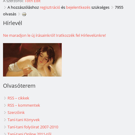
A szerzőről:
Tóth Edit
A hozzászóláshoz
regisztráció
és
bejelentkezés
szükséges
7955
olvasás
Hírlevél
Ne maradjon le új írásainkról! Iratkozzék fel Hírlevelünkre!
Olvasóterem
RSS – cikkek
RSS – kommentek
Szerzőink
Taní-tani Könyvek
Taní-tani folyóirat 2007-2010
Taní-tani Online 2011-től