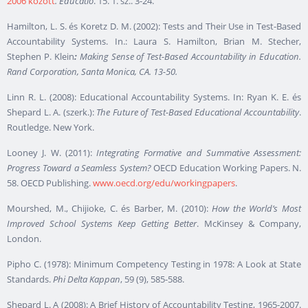
2006 között
.
Educatio
. 15. 1. sz.. 3-24.
Hamilton, L. S. és Koretz D. M. (2002): Tests and Their Use in Test-Based
Accountability Systems. In.: Laura S. Hamilton, Brian M. Stecher,
Stephen P. Klein
:
Making Sense of Test-Based Accountability in Education.
Rand
Corporation
, Santa Monica, CA. 13-50.
Linn R. L. (2008): Educational Accountability Systems. In: Ryan K. E. és
Shepard L. A. (szerk.):
The Future of Test-Based Educational Accountability
.
Routledge. New York.
Looney J. W. (2011):
Integrating Formative and Summative Assessment:
Progress Toward a Seamless System?
OECD Education Working Papers. N.
58. OECD Publishing.
www.oecd.org/edu/workingpapers
.
Mourshed, M., Chijioke, C. és Barber, M. (2010):
How the World’s Most
Improved School Systems Keep Getting Better
. McKinsey & Company,
London.
Pipho C. (1978): Minimum Competency Testing in 1978: A Look at State
Standards.
Phi Delta Kappan
, 59 (9), 585-588.
Shepard L. A (2008): A Brief History of Accountability Testing, 1965-2007.