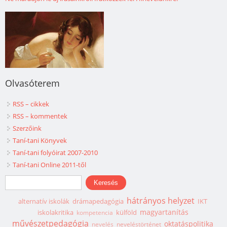
Olvasóterem
RSS – cikkek
RSS – kommentek
Szerzőink
Taní-tani Könyvek
Taní-tani folyóirat 2007-2010
Taní-tani Online 2011-től
Keresés űrlap
Keresés
hátrányos helyzet
alternatív iskolák
drámapedagógia
IKT
magyartanítás
iskolakritika
külföld
kompetencia
művészetpedagógia
oktatáspolitika
nevelés
neveléstörténet