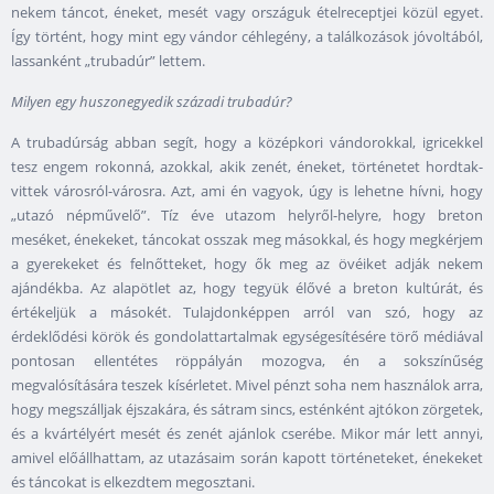
nekem táncot, éneket, mesét vagy országuk ételreceptjei közül egyet.
Így történt, hogy mint egy vándor céhlegény, a találkozások jóvoltából,
lassanként „trubadúr” lettem.
Milyen egy huszonegyedik századi trubadúr?
A trubadúrság abban segít, hogy a középkori vándorokkal, igricekkel
tesz engem rokonná, azokkal, akik zenét, éneket, történetet hordtak-
vittek városról-városra. Azt, ami én vagyok, úgy is lehetne hívni, hogy
„utazó népművelő”. Tíz éve utazom helyről-helyre, hogy breton
meséket, énekeket, táncokat osszak meg másokkal, és hogy megkérjem
a gyerekeket és felnőtteket, hogy ők meg az övéiket adják nekem
ajándékba. Az alapötlet az, hogy tegyük élővé a breton kultúrát, és
értékeljük a másokét. Tulajdonképpen arról van szó, hogy az
érdeklődési körök és gondolattartalmak egységesítésére törő médiával
pontosan ellentétes röppályán mozogva, én a sokszínűség
megvalósítására teszek kísérletet. Mivel pénzt soha nem használok arra,
hogy megszálljak éjszakára, és sátram sincs, esténként ajtókon zörgetek,
és a kvártélyért mesét és zenét ajánlok cserébe. Mikor már lett annyi,
amivel előállhattam, az utazásaim során kapott történeteket, énekeket
és táncokat is elkezdtem megosztani.