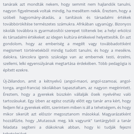
tanáraik azt mondták nekem, hogy semmit nem hajlandók tanulni,
nagyon figyelmesek voltak mindig, ha meséltem nekik. Éreztem, hogy a
szóbeli hagyomány-átadás, a tanítások és társadalmi értékek
továbbörökítése természetes számukra. Afrikában ugyanúgy. Bizonyos
iskolák továbbra is gyarmatosítói szerepet töltenek be; a helyi erkölcsi
és társadalmi értékeket az idegen kultúra értékeivel helyettesítik. Én azt
gondolom, hogy az emberiség a megélt vagy továbbadottként
megismert történetekből mindig tudott tanulni, és hogy a mesékre,
dalokra, táncokra igenis szüksége van az embernek testi, érzelmi,
szellemi, lelki egyensúlyának megtartása érdekében. Több pedagógia is
épített ezekre.
Új-Zélandon, amit a kétnyelvű (angol-maori, angol-szamoai, angol-
tonga, angol-francia) iskolákban tapasztaltam, az nagyon megérintett.
Éreztem, hogy a gyerekek büszkén vállalják őseik nyelvéhez való
tartozásukat. Egy ízben az egész osztály előtt egy tanár arra kért, hogy
fedjem fel a gyerekek előtt, szerintem miben is áll a tehetségem, és hogy
mikor sikerült azt először megosztanom másokkal. Magyarázatként
hozzáfűzte, hogy „Mutassuk meg, kik vagyunk” tantárgyból a tanár
feladata segíteni a diákoknak abban, hogy ki tudják fejezni
tehetségüket.