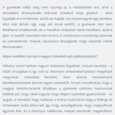
A gyerekek vállát még nem nyomja az a nehézkedési erő, amit a
társadalmi érvényesülés már-már kötelező ereje gerjeszt – attól
fogadják el a történetet, akitől azt kapják. Ha visszamegyek egy iskolába,
ahol már jártam egy vagy két évvel azelőtt, a gyerekek rám nem
feltétlenül emlékeznek, de a mesékre, melyeket nekik meséltem, azokra
igen. A mesélő személye nem fontos, ő mindössze a hordozója azoknak
az üzeneteknek, melyek olyannyira lényegesek, hogy képesek voltak
fennmaradni.
Milyen emlékeid vannak a magyar diákokkal való találkozásaidról?
Néhány tanári karban nagyon kedvesen fogadtak, másutt kevésbé – a
többi országban is így volt ez. Bizonyos emberekkel jobban megértjük
magunkat, másokkal kevésbé. Nem akarok messzemenő
következtetéseket levonni egyes esetekből. Annyit mondhatok, hogy a
magyar tanítók-tanárok általában a gyerekek számára hasznosnak
találták azt, hogy velük vagyok; hogy idegen nyelveket gyakorolnak – az
angolt, a németet; hogy hallanak a breton kultúráról; hogy a földrajz és
történelem lecke élővé lett így; hogy beszélgettünk, hogy megnyíltunk
egymás felé. Ez a bizonyos találkozás, melyet szeretnék megemlíteni,