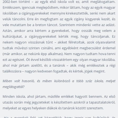
2002-ben történt – az egyik első iskola volt ez, amit meglátogattam.
Emlékszem, igencsak meglepődtem, mikor láttam, hogy az egyik magyar
iskolában a cigánygyerekeket mennyire kirekesztették, senki nem akart
velük táncolni. Erre én megfogtam az egyik cigány kisgyerek kezét, és
vele mutattam be a breton táncot. Szerintem mindenki vette az adást.
Aztán, amikor arra kértem a gyerekeket, hogy osszák meg velem a
kultúrájukat, a cigánygyerekeket kérték meg, hogy táncoljanak. Ez
nekem nagyon visszásnak tűnt – akiket félretoltak, azok olyasvalamit
tudtak művészi szinten csinálni, ami egyébként megbecsülést érdemel
(már amikor, az nekünk épp alkalmas). Nem nagyon tudtam hova tenni
ezt az egészet. Öt évvel később visszatértem egy olyan magyar iskolába,
ahol már jártam azelőtt, és a tanárok – akik még emlékeztek a régi
találkozásra – nagyon kedvesen fogadtak, és kértek, jöjjek megint.
Miben volt hasonló, és miben különböző a több száz iskola, melyet
meglátogattál?
Minden iskola, ahol jártam, másféle emléket hagyott bennem. Az első
utazás során még jegyzeteket is készítettem azokról a tapasztalatokról,
melyeket az egyes helyeken diákok és tanárok között szereztem.
„Ha a gyerekek felé azt közvetítjük, hogy igenis van kultúrájuk, és