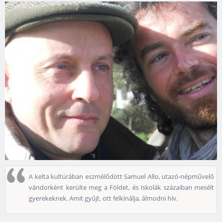
A kelta kultúrában eszmélődött Samuel Allo, utazó-népművelő
vándorként kerülte meg a Földet, és iskolák százaiban mesélt
gyerekeknek. Amit gyűjt, ott felkínálja, álmodni hív.