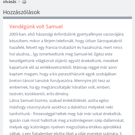
olvasás
Hozzászólások
Vendégünk volt Samuel
2003-ban, első házassági évfordulónk gyertyafényes vacsorájára
készültem, mikor a férjem telefonált, hogy útban Sárospatakról
hazafelé, felvett egy francia trubadúrt és hazahozná, mert nincs
hol aludnia... Így ismerkedtünk meg Samuel-lel. Egész este
beszélgettünk világkörüli útjáról, együtt énekeltünk, meséket
kapartunk elő az emlékezetünkből. Másnap reggel már azon
kaptam magam, hogy a kis parasztházunk egyik szobájában
breton táncot tanulok furulyaszóra. Mennyire jót tesz az
embernek, ha így megtáncoltatják! Váratlan volt, emberi,
testvéri, kizökkentő, erős élmény.
Látva Samuel őszinte, szabad érdeklődését, azóta egész
máshogy viszonyulunk azokhoz a dalokhoz melyeket neki
tanítottunk - frissességgel teltek meg: bár már sokat énekeltük,
igazán csak most hallottuk meg a különlegesen szép dallamokat,
melyek egy különleges nyelven megszólalva értékes ajándékká
váltak, s egy fiatalember elvitte őket a világ gyerekei számára. S