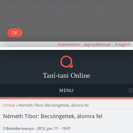
Kedves Olvasó! Weboldalunk böngészésével Ön elfogadja, hogy a
felhasználói élmény javítása céljából cookie-kat használunk.
Köszönjük!
Impresszum
Jogi nyilatkozat
A logóról
Taní-tani Online
MENU
Jelenlegi hely
Címlap
» Németh Tibor: Becsöngettek, álomra fel
Németh Tibor: Becsöngettek, álomra fel
Beküldte
knauszi
- 2012. jún. 17. - 19:01