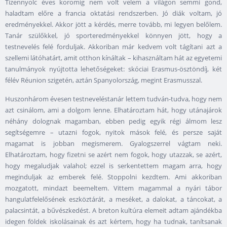
Tizennyolc éves koromig nem volt velem a világon semmi gond,
haladtam előre a francia oktatási rendszerben. Jó diák voltam, jó
eredményekkel. Akkor jött a kérdés, merre tovább, mi legyen belőlem.
Tanár szülőkkel, jó sporteredményekkel könnyen jött, hogy a
testnevelés felé forduljak. Akkoriban már kedvem volt tágítani azt a
szellemi látóhatárt, amit otthon kínáltak – kihasználtam hát az egyetemi
tanulmányok nyújtotta lehetőségeket: skóciai Erasmus-ösztöndíj, két
félév Réunion szigetén, aztán Spanyolország, megint Erasmusszal.
Huszonhárom évesen testneveléstanár lettem tudván-tudva, hogy nem
azt csinálom, ami a dolgom lenne. Elhatároztam hát, hogy utánajárok
néhány dolognak magamban, ebben pedig egyik régi álmom lesz
segítségemre – utazni fogok, nyitok mások felé, és persze saját
magamat is jobban megismerem. Gyalogszerrel vágtam neki.
Elhatároztam, hogy fizetni se azért nem fogok, hogy utazzak, se azért,
hogy megaludjak valahol; ezzel is serkentettem magam arra, hogy
meginduljak az emberek felé. Stoppolni kezdtem. Ami akkoriban
mozgatott, mindazt beemeltem. Vittem magammal a nyári tábor
hangulatfelelősének eszköztárát, a meséket, a dalokat, a táncokat, a
palacsintát, a bűvészkedést. A breton kultúra elemeit adtam ajándékba
idegen földek iskolásainak és azt kértem, hogy ha tudnak, tanítsanak