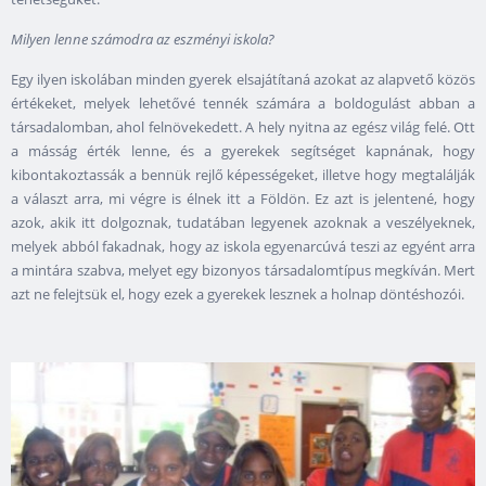
Milyen lenne számodra az eszményi iskola?
Egy ilyen iskolában minden gyerek elsajátítaná azokat az alapvető közös
értékeket, melyek lehetővé tennék számára a boldogulást abban a
társadalomban, ahol felnövekedett. A hely nyitna az egész világ felé. Ott
a másság érték lenne, és a gyerekek segítséget kapnának, hogy
kibontakoztassák a bennük rejlő képességeket, illetve hogy megtalálják
a választ arra, mi végre is élnek itt a Földön. Ez azt is jelentené, hogy
azok, akik itt dolgoznak, tudatában legyenek azoknak a veszélyeknek,
melyek abból fakadnak, hogy az iskola egyenarcúvá teszi az egyént arra
a mintára szabva, melyet egy bizonyos társadalomtípus megkíván. Mert
azt ne felejtsük el, hogy ezek a gyerekek lesznek a holnap döntéshozói.