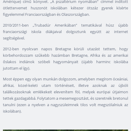
Amérique) című könyvet. „A pszaltérium nyomában” címmel indított
ötlettervemet huszonöt iskolában kétezer ötszáz gyerek kísérte
figyelemmel Franciaországban és Olaszországban.
2010/2011-ben „Trubadúr Amerikában” tematikával húsz újabb
franciaországi iskola diákjaival dolgoztunk együtt az internet
segítségével.
2012-ben nyolcvan napos Bretagne körüli utazást tettem, hogy
körbehordozzam szűkebb hazámban Bretagne, Afrika és az amerikai
őslakos indiánok szóbeli hagyományait (újabb harminc iskolába
jutottam el így).
Most éppen egy olyan munkán dolgozom, amelyben megírom óceániai,
afrikai, közel-keleti utam történéseit, illetve azoknak az újbóli
találkozásoknak emlékekeit elevenítem föl, melyek európai útjaimon
tettek gazdagabbá. Folytatom a mesemegosztást, és szeretnék bretonul
tanulni (ezen a nyelven a nagyszüleimnek tilos volt megszólalniuk az
iskolában).