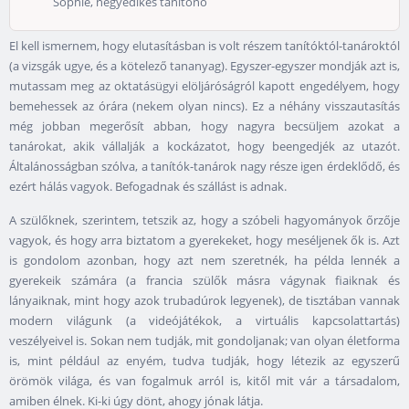
Sophie, negyedikes tanítónő
El kell ismernem, hogy elutasításban is volt részem tanítóktól-tanároktól
(a vizsgák ugye, és a kötelező tananyag). Egyszer-egyszer mondják azt is,
mutassam meg az oktatásügyi elöljáróságról kapott engedélyem, hogy
bemehessek az órára (nekem olyan nincs). Ez a néhány visszautasítás
még jobban megerősít abban, hogy nagyra becsüljem azokat a
tanárokat, akik vállalják a kockázatot, hogy beengedjék az utazót.
Általánosságban szólva, a tanítók-tanárok nagy része igen érdeklődő, és
ezért hálás vagyok. Befogadnak és szállást is adnak.
A szülőknek, szerintem, tetszik az, hogy a szóbeli hagyományok őrzője
vagyok, és hogy arra biztatom a gyerekeket, hogy meséljenek ők is. Azt
is gondolom azonban, hogy azt nem szeretnék, ha példa lennék a
gyerekeik számára (a francia szülők másra vágynak fiaiknak és
lányaiknak, mint hogy azok trubadúrok legyenek), de tisztában vannak
modern világunk (a videójátékok, a virtuális kapcsolattartás)
veszélyeivel is. Sokan nem tudják, mit gondoljanak; van olyan életforma
is, mint például az enyém, tudva tudják, hogy létezik az egyszerű
örömök világa, és van fogalmuk arról is, kitől mit vár a társadalom,
amiben élnek. Ki-ki úgy dönt, ahogy jónak látja.