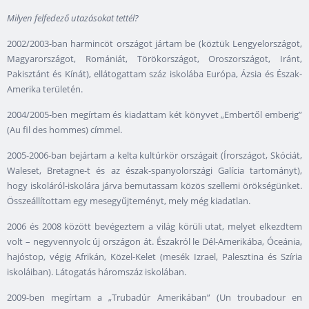
Milyen felfedező utazásokat tettél?
2002/2003-ban harmincöt országot jártam be (köztük Lengyelországot,
Magyarországot, Romániát, Törökországot, Oroszországot, Iránt,
Pakisztánt és Kínát), ellátogattam száz iskolába Európa, Ázsia és Észak-
Amerika területén.
2004/2005-ben megírtam és kiadattam két könyvet „Embertől emberig”
(Au fil des hommes) címmel.
2005-2006-ban bejártam a kelta kultúrkör országait (Írországot, Skóciát,
Waleset, Bretagne-t és az észak-spanyolországi Galícia tartományt),
hogy iskoláról-iskolára járva bemutassam közös szellemi örökségünket.
Összeállítottam egy mesegyűjteményt, mely még kiadatlan.
2006 és 2008 között bevégeztem a világ körüli utat, melyet elkezdtem
volt – negyvennyolc új országon át. Északról le Dél-Amerikába, Óceánia,
hajóstop, végig Afrikán, Közel-Kelet (mesék Izrael, Palesztina és Szíria
iskoláiban). Látogatás háromszáz iskolában.
2009-ben megírtam a „Trubadúr Amerikában” (Un troubadour en