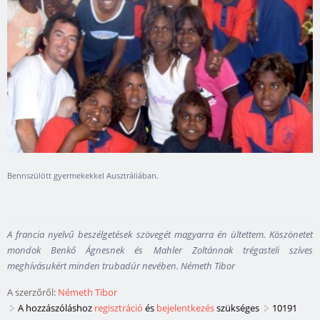
Bennszülött gyermekekkel Ausztráliában.
A francia nyelvű beszélgetések szövegét magyarra én ültettem. Köszönetet
mondok Benkő Ágnesnek és Mahler Zoltánnak trégasteli szíves
meghívásukért minden trubadúr nevében. Németh Tibor
A szerzőről:
Németh Tibor
A hozzászóláshoz
regisztráció
és
bejelentkezés
szükséges
10191