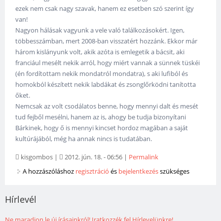
ezek nem csak nagy szavak, hanem ez esetben szó szerint így
van!
Nagyon hálásak vagyunk a vele való találkozásokért. Igen,
többesszámban, mert 2008-ban visszatért hozzánk. Ekkor már
három kislányunk volt, akik azóta is emlegetik a bácsit, aki
franciául mesélt nekik arról, hogy miért vannak a sünnek tüskéi
(én fordítottam nekik mondatról mondatra), s aki lufiból és
homokból készített nekik labdákat és zsonglőrködni tanította
őket.
Nemcsak az volt csodálatos benne, hogy mennyi dalt és mesét
tud fejből mesélni, hanem az is, ahogy be tudja bizonyítani
Bárkinek, hogy ő is mennyi kincset hordoz magában a saját
kultúrájából, még ha annak nincs is tudatában.
kisgombos
|
2012. jún. 18. - 06:56
|
Permalink
A hozzászóláshoz
regisztráció
és
bejelentkezés
szükséges
Hírlevél
Ne maradjon le új írásainkról! Iratkozzék fel Hírlevelünkre!