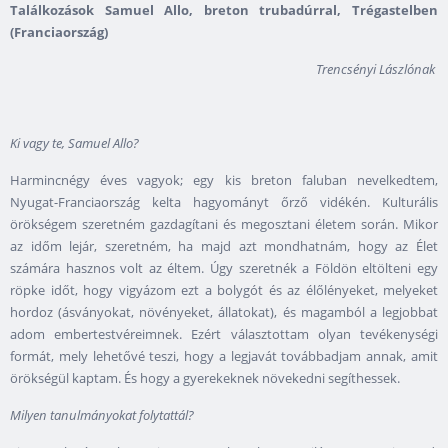
Találkozások Samuel Allo, breton trubadúrral, Trégastelben
(Franciaország)
Trencsényi Lászlónak
Ki vagy te, Samuel Allo?
Harmincnégy éves vagyok; egy kis breton faluban nevelkedtem,
Nyugat-Franciaország kelta hagyományt őrző vidékén. Kulturális
örökségem szeretném gazdagítani és megosztani életem során. Mikor
az időm lejár, szeretném, ha majd azt mondhatnám, hogy az Élet
számára hasznos volt az éltem. Úgy szeretnék a Földön eltölteni egy
röpke időt, hogy vigyázom ezt a bolygót és az élőlényeket, melyeket
hordoz (ásványokat, növényeket, állatokat), és magamból a legjobbat
adom embertestvéreimnek. Ezért választottam olyan tevékenységi
formát, mely lehetővé teszi, hogy a legjavát továbbadjam annak, amit
örökségül kaptam. És hogy a gyerekeknek növekedni segíthessek.
Milyen tanulmányokat folytattál?