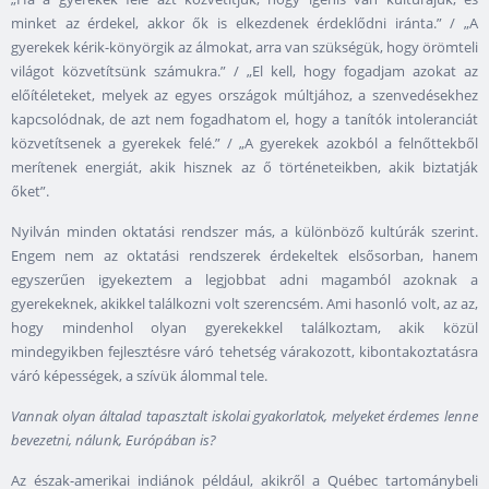
minket az érdekel, akkor ők is elkezdenek érdeklődni iránta.” / „A
gyerekek kérik-könyörgik az álmokat, arra van szükségük, hogy örömteli
világot közvetítsünk számukra.” / „El kell, hogy fogadjam azokat az
előítéleteket, melyek az egyes országok múltjához, a szenvedésekhez
kapcsolódnak, de azt nem fogadhatom el, hogy a tanítók intoleranciát
közvetítsenek a gyerekek felé.” / „A gyerekek azokból a felnőttekből
merítenek energiát, akik hisznek az ő történeteikben, akik biztatják
őket”.
Nyilván minden oktatási rendszer más, a különböző kultúrák szerint.
Engem nem az oktatási rendszerek érdekeltek elsősorban, hanem
egyszerűen igyekeztem a legjobbat adni magamból azoknak a
gyerekeknek, akikkel találkozni volt szerencsém. Ami hasonló volt, az az,
hogy mindenhol olyan gyerekekkel találkoztam, akik közül
mindegyikben fejlesztésre váró tehetség várakozott, kibontakoztatásra
váró képességek, a szívük álommal tele.
Vannak olyan általad tapasztalt iskolai gyakorlatok, melyeket érdemes lenne
bevezetni, nálunk, Európában is?
Az észak-amerikai indiánok például, akikről a Québec tartománybeli