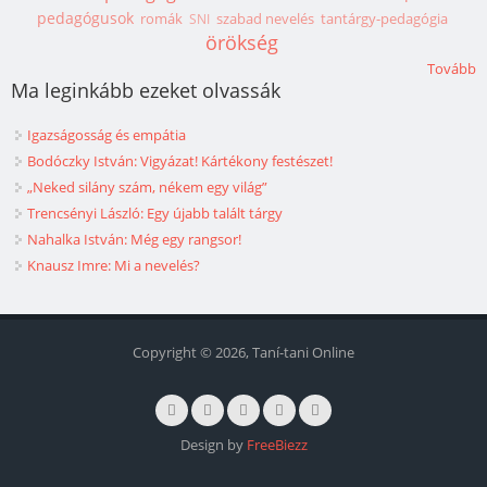
pedagógusok
romák
szabad nevelés
tantárgy-pedagógia
SNI
örökség
Tovább
Ma leginkább ezeket olvassák
Igazságosság és empátia
Bodóczky István: Vigyázat! Kártékony festészet!
„Neked silány szám, nékem egy világ”
Trencsényi László: Egy újabb talált tárgy
Nahalka István: Még egy rangsor!
Knausz Imre: Mi a nevelés?
Copyright © 2026, Taní-tani Online
Design by
FreeBiezz