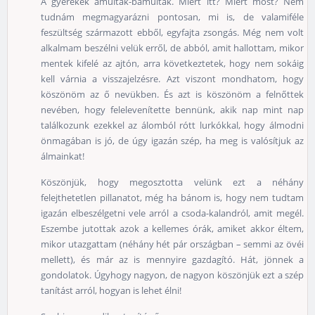
A gyerekek ámultak-bámultak. Miért itt? Miért most? Nem
tudnám megmagyarázni pontosan, mi is, de valamiféle
feszültség származott ebből, egyfajta zsongás. Még nem volt
alkalmam beszélni velük erről, de abból, amit hallottam, mikor
mentek kifelé az ajtón, arra következtetek, hogy nem sokáig
kell várnia a visszajelzésre. Azt viszont mondhatom, hogy
köszönöm az ő nevükben. És azt is köszönöm a felnőttek
nevében, hogy felelevenítette bennünk, akik nap mint nap
találkozunk ezekkel az álomból rótt lurkókkal, hogy álmodni
önmagában is jó, de úgy igazán szép, ha meg is valósítjuk az
álmainkat!
Köszönjük, hogy megosztotta velünk ezt a néhány
felejthetetlen pillanatot, még ha bánom is, hogy nem tudtam
igazán elbeszélgetni vele arról a csoda-kalandról, amit megél.
Eszembe jutottak azok a kellemes órák, amiket akkor éltem,
mikor utazgattam (néhány hét pár országban – semmi az övéi
mellett), és már az is mennyire gazdagító. Hát, jönnek a
gondolatok. Úgyhogy nagyon, de nagyon köszönjük ezt a szép
tanítást arról, hogyan is lehet élni!