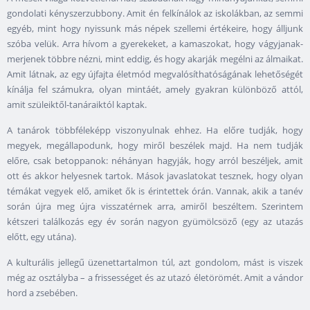
gondolati kényszerzubbony. Amit én felkínálok az iskolákban, az semmi
egyéb, mint hogy nyissunk más népek szellemi értékeire, hogy álljunk
szóba velük. Arra hívom a gyerekeket, a kamaszokat, hogy vágyjanak-
merjenek többre nézni, mint eddig, és hogy akarják megélni az álmaikat.
Amit látnak, az egy újfajta életmód megvalósíthatóságának lehetőségét
kínálja fel számukra, olyan mintáét, amely gyakran különböző attól,
amit szüleiktől-tanáraiktól kaptak.
A tanárok többféleképp viszonyulnak ehhez. Ha előre tudják, hogy
megyek, megállapodunk, hogy miről beszélek majd. Ha nem tudják
előre, csak betoppanok: néhányan hagyják, hogy arról beszéljek, amit
ott és akkor helyesnek tartok. Mások javaslatokat tesznek, hogy olyan
témákat vegyek elő, amiket ők is érintettek órán. Vannak, akik a tanév
során újra meg újra visszatérnek arra, amiről beszéltem. Szerintem
kétszeri találkozás egy év során nagyon gyümölcsöző (egy az utazás
előtt, egy utána).
A kulturális jellegű üzenettartalmon túl, azt gondolom, mást is viszek
még az osztályba – a frissességet és az utazó életörömét. Amit a vándor
hord a zsebében.