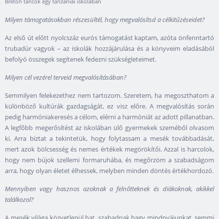
Breton táncok egy tanzániai iskolában
Milyen támogatásokban részesültél, hogy megvalósítsd a célkitűzéseidet?
Az első út előtt nyolcszáz eurós támogatást kaptam, azóta önfenntartó
trubadúr vagyok – az iskolák hozzájárulása és a könyveim eladásából
befolyó összegek segítenek fedezni szükségleteimet.
Milyen cél vezérel terveid megvalósításában?
Semmilyen felekezethez nem tartozom. Szeretem, ha megoszthatom a
különböző kultúrák gazdagságát, ez visz előre. A megvalósítás során
pedig harmóniakeresés a célom, elérni a harmóniát az adott pillanatban.
A legfőbb megerősítést az iskolában ülő gyermekek szeméből olvasom
ki. Arra biztat a tekintetük, hogy folytassam a mesék továbbadását,
mert azok bölcsesség és nemes értékek megörökítői. Azzal is harcolok,
hogy nem bújok szellemi formaruhába, és megőrzöm a szabadságom
arra, hogy olyan életet élhessek, melyben minden döntés értékhordozó.
Mennyiben vagy hasznos azoknak a felnőtteknek és diákoknak, akikkel
találkozol?
A mesék világa közvetlenül hat, szabadnak hagy mindnyájunkat, semmi