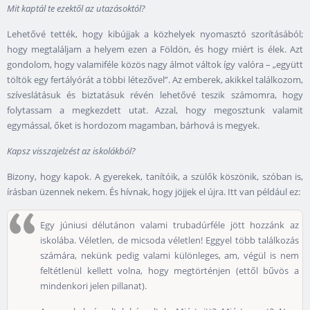
Mit kaptál te ezektől az utazásoktól?
Lehetővé tették, hogy kibújjak a közhelyek nyomasztó szorításából;
hogy megtaláljam a helyem ezen a Földön, és hogy miért is élek. Azt
gondolom, hogy valamiféle közös nagy álmot váltok így valóra – „együtt
töltök egy fertályórát a többi létezővel”. Az emberek, akikkel találkozom,
szíveslátásuk és biztatásuk révén lehetővé teszik számomra, hogy
folytassam a megkezdett utat. Azzal, hogy megosztunk valamit
egymással, őket is hordozom magamban, bárhová is megyek.
Kapsz visszajelzést az iskolákból?
Bizony, hogy kapok. A gyerekek, tanítóik, a szülők köszönik, szóban is,
írásban üzennek nekem. És hívnak, hogy jöjjek el újra. Itt van például ez:
Egy júniusi délutánon valami trubadúrféle jött hozzánk az
iskolába. Véletlen, de micsoda véletlen! Eggyel több találkozás
számára, nekünk pedig valami különleges, am, végül is nem
feltétlenül kellett volna, hogy megtörténjen (ettől bűvös a
mindenkori jelen pillanat).