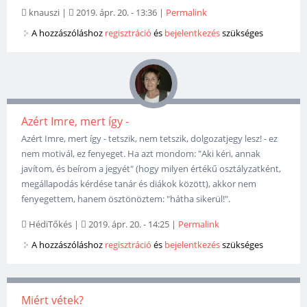
knauszi
|
2019. ápr. 20. - 13:36
|
Permalink
A hozzászóláshoz
regisztráció
és
bejelentkezés
szükséges
Azért Imre, mert így -
Azért Imre, mert így - tetszik, nem tetszik, dolgozatjegy lesz! - ez
nem motivál, ez fenyeget. Ha azt mondom: "Aki kéri, annak
javítom, és beírom a jegyét" (hogy milyen értékű osztályzatként,
megállapodás kérdése tanár és diákok között), akkor nem
fenyegettem, hanem ösztönöztem: "hátha sikerül!".
HédiTőkés
|
2019. ápr. 20. - 14:25
|
Permalink
A hozzászóláshoz
regisztráció
és
bejelentkezés
szükséges
Miért vétek?