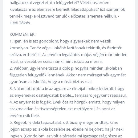
hallgatókkal végeztetni a felügyeletet? Véletlenszerűen
kiválasztani az elemzésre kiemelt feladatlapokat? Ezt szintén ők
tennék meg (a résztvevő tanulók előzetes ismerete nélkül). -
Hédi Tőkés
KOMMENTEK:
1. Igen, én is azt gondolom, hogy a gyerekek nem veszik
komolyan. Tanév vége - inkább lazításnak tekintik, és őszintén
szólva, érthető is. Az enyéim legalábbis május végén már minden
mást szívesebben csinálnánk, mint iskolába menni.
2. Valóban úgy lenne tiszta a dolog, hogyha minden iskolában
független felügyelők lennének. Akkor nem méregetnék egymást
gyanúsan az iskolák, hogy a másik biztos csal.
3. Nálam ott dobta le az agyam az ékszíjat, mikor kiderült, hogy
az enyémeket osztályozták belőle... témazáró jegyként ráadásul.
4. Az enyémét is fogják. Évek óta itt hörgök emiatt, hogy milyen
szakmaiatlan és tisztességtelen ezt osztályozni, és pont az
enyém esik bele.
5. Régebbi vidéki tapasztalat: ott bizony megmondták, ki ne
jöjjön aznap az iskola közelébe se, ebédelni bejöhet, ha jár neki
ingyen. (Gondolom, ez volt a társadalmi igazságosság része az