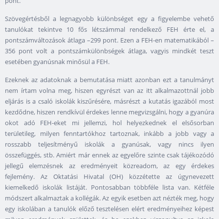
pont.
Szövegértésből a legnagyobb különbséget egy a figyelembe vehető
tanulókat tekintve 10 fős létszámmal rendelkező FEH érte el, a
pontszámváltozások átlaga –299 pont. Ezen a FEH-en matematikából –
356 pont volt a pontszámkülönbségek átlaga, vagyis mindkét teszt
esetében gyanúsnak minősül a FEH.
Ezeknek az adatoknak a bemutatása miatt azonban ezt a tanulmányt
nem írtam volna meg, hiszen egyrészt van az itt alkalmazottnál jobb
eljárás is a csaló iskolák kiszűrésére, másrészt a kutatás igazából most
kezdődne, hiszen rendkívül érdekes lenne megvizsgálni, hogy a gyanúra
okot adó FEH-eket mi jellemzi, hol helyezkednek el elsősorban
területileg, milyen fenntartókhoz tartoznak, inkább a jobb vagy a
rosszabb teljesítményű iskolák a gyanúsak, vagy nincs ilyen
összefüggés, stb. Amiért már ennek az egyelőre szinte csak tájékozódó
jellegű elemzésnek az eredményeit közreadom, az egy érdekes
fejlemény. Az Oktatási Hivatal (OH) közzétette az úgynevezett
kiemelkedő iskolák listáját. Pontosabban többféle lista van. Kétféle
módszert alkalmaztak a kollégák. Az egyik esetben azt nézték meg, hogy
egy iskolában a tanulók előző tesztelésen elért eredményeihez képest