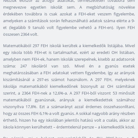
Nézzük először az átfogó adatokat, természetesen továbbra sem
megnevezve egyetlen iskolát sem. A megbízhatóság növelése
érdekében továbbra is csak azokat a FEH-eket veszem figyelembe,
amelyeken a számítások során felhasználható adatok száma elérte a 9-
et (legalább 9 tanuló volt figyelembe vehető a FEH-en). Ilyen FEH
összesen 2364 volt.
Matematikából 297 FEH iskolái kerültek a kiemelkedők listájába. Mivel
egy iskola több FEH-et is tartalmazhat, ezért az eredeti OH listában,
amelyben nem FEH-ek, hanem iskolák szerepelnek, kisebb az adatsorok
száma: 247 iskoláról van szó. Mivel én a gyanús esetek
meghatározásában a FEH adatokat vettem figyelembe, így az arányok
kiszámításánál a 297-es számot használom. A 297 FEH, melyeknek
iskolája matematikából kiemelkedőnek bizonyult az OH számításai
szerint, a 2364 FEH-nek a 12,6%-a. A 297 FEH-ből viszont 53 minősült
matematikából gyanúsnak, arányuk a kiemelkedettek számához
viszonyítva 17,8%. Ezt a számarányt azzal érdemes összehasonlítani,
hogy az összes FEH 6,1%-a volt gyanús. A sokkal nagyobb arány részben
érthető, hiszen ha egy iskolában jelentős hatású volt a csalás, akkor az
iskola könnyen kerülhetett – érdemtelenül persze – a kiemelkedők közé.