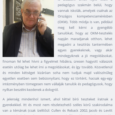
pedagógus szakmán belül, hogy
vannak iskolák, amelyek csalnak az
Országos kompetenciamérésben
(OKM). Több módja is van, például
meg kell kérni a gyengébb
tanulókat, hogy az OKM-tesztelés
napján maradjanak otthon, lehet
megadni a tesztírás tantermében
egyes gyerekeknek, vagy akár
mindegyiknek a jó megoldásokat,
finoman fel lehet hívni a figyelmet hibákra, üresen hagyott válaszok
esetén utólag be lehet írni a megoldásokat, és így tovább. Közvetlenül
és minden kétséget kizáróan soha nem tudjuk majd valószínűleg
egyetlen esetben sem bebizonyítani, hogy ez történt, hacsak egy-egy
intézményben tömegesen nem vállalják tanulók és pedagógusok, hogy
nyíltan beszélni kezdenek a dologról.
A jelenség mindenhol ismert, ahol téttel bíró teszteket íratnak a
gyerekekkel. Itt és most nem részletezhető széles körű szakirodalma
van a témának (csak ízelítőül: Cullen és Reback 2002; Jacob és Levitt