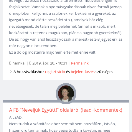
És végül: az előző hozzászóló által említett motiválás engem is
foglalkoztat. Vannak a nyomásgyakorlásnak olyan formái (aznap
ünneplőben kell jönni, a szülőnek kell bekísérni a gyereket, az
igazgató mond előtte beszédet stb.), amelyek bár elég
nevetségesek, de talán még beleférnek (annál is inkább, mert
kockázatot is rejtenek magukban, pláne a nagyobb gyerekeknél).
De az, hogy van ahol leosztályozzák a mérést (és 2-3 jegyet ér), az
már nagyon nincs rendben.
Ez a dolog mostanra majdnem értelmetlenné vált.
nemkal
|
2019. ápr. 20. - 10:31
|
Permalink
A hozzászóláshoz
regisztráció
és
bejelentkezés
szükséges
A FB "Neveljük Együtt!" oldaláról (lead+kommentek)
A LEAD:
Nem tudok a számításaidhoz semmit sem hozzáfűzni, István,
hiszen örültem annak, hogy végig tudtam követni, és meg