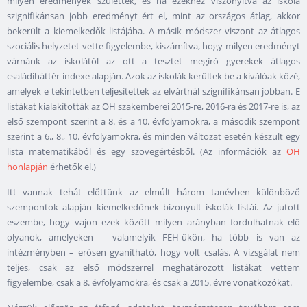
milyen eredmények születtek, és ha ezekhez viszonyítva az iskola
szignifikánsan jobb eredményt ért el, mint az országos átlag, akkor
bekerült a kiemelkedők listájába. A másik módszer viszont az átlagos
szociális helyzetet vette figyelembe, kiszámítva, hogy milyen eredményt
várnánk az iskolától az ott a tesztet megíró gyerekek átlagos
családiháttér-indexe alapján. Azok az iskolák kerültek be a kiválóak közé,
amelyek e tekintetben teljesítettek az elvártnál szignifikánsan jobban. E
listákat kialakították az OH szakemberei 2015-re, 2016-ra és 2017-re is, az
első szempont szerint a 8. és a 10. évfolyamokra, a második szempont
szerint a 6., 8., 10. évfolyamokra, és minden változat esetén készült egy
lista matematikából és egy szövegértésből. (Az információk az
OH
honlapján
érhetők el.)
Itt vannak tehát előttünk az elmúlt három tanévben különböző
szempontok alapján kiemelkedőnek bizonyult iskolák listái. Az jutott
eszembe, hogy vajon ezek között milyen arányban fordulhatnak elő
olyanok, amelyeken – valamelyik FEH-ükön, ha több is van az
intézményben – erősen gyanítható, hogy volt csalás. A vizsgálat nem
teljes, csak az első módszerrel meghatározott listákat vettem
figyelembe, csak a 8. évfolyamokra, és csak a 2015. évre vonatkozókat.