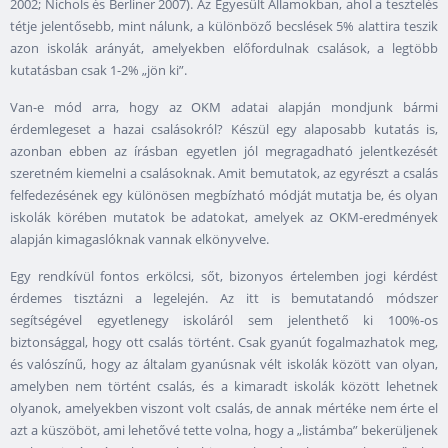
2002; Nichols és Berliner 2007). Az Egyesült Államokban, ahol a tesztelés
tétje jelentősebb, mint nálunk, a különböző becslések 5% alattira teszik
azon iskolák arányát, amelyekben előfordulnak csalások, a legtöbb
kutatásban csak 1-2% „jön ki”.
Van-e mód arra, hogy az OKM adatai alapján mondjunk bármi
érdemlegeset a hazai csalásokról? Készül egy alaposabb kutatás is,
azonban ebben az írásban egyetlen jól megragadható jelentkezését
szeretném kiemelni a csalásoknak. Amit bemutatok, az egyrészt a csalás
felfedezésének egy különösen megbízható módját mutatja be, és olyan
iskolák körében mutatok be adatokat, amelyek az OKM-eredmények
alapján kimagaslóknak vannak elkönyvelve.
Egy rendkívül fontos erkölcsi, sőt, bizonyos értelemben jogi kérdést
érdemes tisztázni a legelején. Az itt is bemutatandó módszer
segítségével egyetlenegy iskoláról sem jelenthető ki 100%-os
biztonsággal, hogy ott csalás történt. Csak gyanút fogalmazhatok meg,
és valószínű, hogy az általam gyanúsnak vélt iskolák között van olyan,
amelyben nem történt csalás, és a kimaradt iskolák között lehetnek
olyanok, amelyekben viszont volt csalás, de annak mértéke nem érte el
azt a küszöböt, ami lehetővé tette volna, hogy a „listámba” bekerüljenek