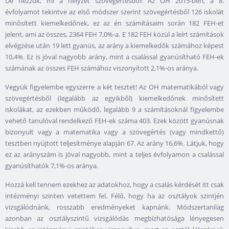
De nézzük, mi a helyzet szövegértésből! Az OH 2015-ben, a 8.
évfolyamot tekintve az első módszer szerint szövegértésből 126 iskolát
minősített kiemelkedőnek, ez az én számításaim során 182 FEH-et
jelent, ami az összes, 2364 FEH 7,0%-a. E 182 FEH közül a leírt számítások
elvégzése után 19 lett gyanús, az arány a kiemelkedők számához képest
10,4%. Ez is jóval nagyobb arány, mint a csalással gyanúsítható FEH-ek
számának az összes FEH számához viszonyított 2,1%-os aránya.
Vegyük figyelembe egyszerre a két tesztet! Az OH matematikából vagy
szövegértésből (legalább az egyikből) kiemelkedőnek minősített
iskolákat, az ezekben működő, legalább 9 a számításoknál figyelembe
vehető tanulóval rendelkező FEH-ek száma 403. Ezek között gyanúsnak
bizonyult vagy a matematika vagy a szövegértés (vagy mindkettő)
tesztben nyújtott teljesítménye alapján 67. Az arány 16,6%. Látjuk, hogy
ez az arányszám is jóval nagyobb, mint a teljes évfolyamon a csalással
gyanúsíthatók 7,1%-os aránya.
Hozzá kell tennem ezekhez az adatokhoz, hogy a csalás kérdését itt csak
intézményi szinten vetettem fel. Félő, hogy ha az osztályok szintjén
vizsgálódnánk, rosszabb eredményeket kapnánk. Módszertanilag
azonban az osztályszintű vizsgálódás megbízhatósága lényegesen