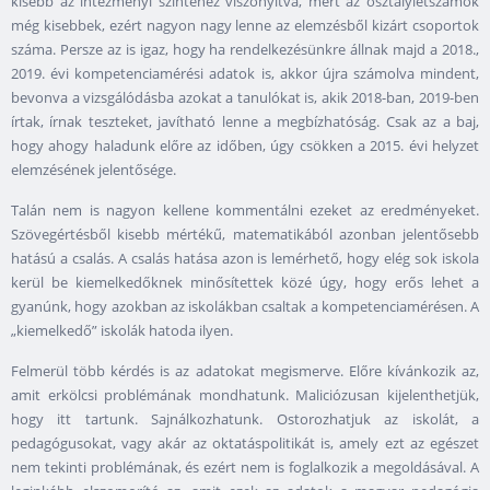
kisebb az intézményi szintéhez viszonyítva, mert az osztálylétszámok
még kisebbek, ezért nagyon nagy lenne az elemzésből kizárt csoportok
száma. Persze az is igaz, hogy ha rendelkezésünkre állnak majd a 2018.,
2019. évi kompetenciamérési adatok is, akkor újra számolva mindent,
bevonva a vizsgálódásba azokat a tanulókat is, akik 2018-ban, 2019-ben
írtak, írnak teszteket, javítható lenne a megbízhatóság. Csak az a baj,
hogy ahogy haladunk előre az időben, úgy csökken a 2015. évi helyzet
elemzésének jelentősége.
Talán nem is nagyon kellene kommentálni ezeket az eredményeket.
Szövegértésből kisebb mértékű, matematikából azonban jelentősebb
hatású a csalás. A csalás hatása azon is lemérhető, hogy elég sok iskola
kerül be kiemelkedőknek minősítettek közé úgy, hogy erős lehet a
gyanúnk, hogy azokban az iskolákban csaltak a kompetenciamérésen. A
„kiemelkedő” iskolák hatoda ilyen.
Felmerül több kérdés is az adatokat megismerve. Előre kívánkozik az,
amit erkölcsi problémának mondhatunk. Maliciózusan kijelenthetjük,
hogy itt tartunk. Sajnálkozhatunk. Ostorozhatjuk az iskolát, a
pedagógusokat, vagy akár az oktatáspolitikát is, amely ezt az egészet
nem tekinti problémának, és ezért nem is foglalkozik a megoldásával. A