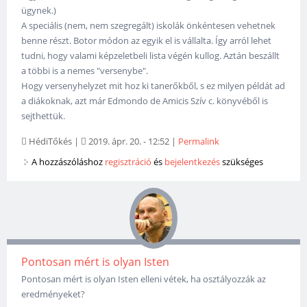
ügynek.)
A speciális (nem, nem szegregált) iskolák önkéntesen vehetnek
benne részt. Botor módon az egyik el is vállalta. Így arról lehet
tudni, hogy valami képzeletbeli lista végén kullog. Aztán beszállt
a többi is a nemes "versenybe".
Hogy versenyhelyzet mit hoz ki tanerőkből, s ez milyen példát ad
a diákoknak, azt már Edmondo de Amicis Szív c. könyvéből is
sejthettük.
HédiTőkés
|
2019. ápr. 20. - 12:52
|
Permalink
A hozzászóláshoz
regisztráció
és
bejelentkezés
szükséges
Pontosan mért is olyan Isten
Pontosan mért is olyan Isten elleni vétek, ha osztályozzák az
eredményeket?