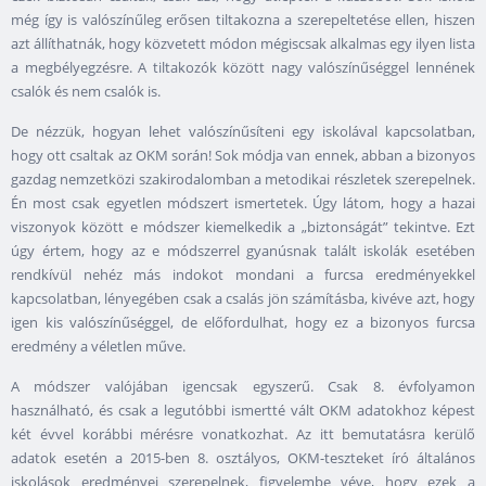
még így is valószínűleg erősen tiltakozna a szerepeltetése ellen, hiszen
azt állíthatnák, hogy közvetett módon mégiscsak alkalmas egy ilyen lista
a megbélyegzésre. A tiltakozók között nagy valószínűséggel lennének
csalók és nem csalók is.
De nézzük, hogyan lehet valószínűsíteni egy iskolával kapcsolatban,
hogy ott csaltak az OKM során! Sok módja van ennek, abban a bizonyos
gazdag nemzetközi szakirodalomban a metodikai részletek szerepelnek.
Én most csak egyetlen módszert ismertetek. Úgy látom, hogy a hazai
viszonyok között e módszer kiemelkedik a „biztonságát” tekintve. Ezt
úgy értem, hogy az e módszerrel gyanúsnak talált iskolák esetében
rendkívül nehéz más indokot mondani a furcsa eredményekkel
kapcsolatban, lényegében csak a csalás jön számításba, kivéve azt, hogy
igen kis valószínűséggel, de előfordulhat, hogy ez a bizonyos furcsa
eredmény a véletlen műve.
A módszer valójában igencsak egyszerű. Csak 8. évfolyamon
használható, és csak a legutóbbi ismertté vált OKM adatokhoz képest
két évvel korábbi mérésre vonatkozhat. Az itt bemutatásra kerülő
adatok esetén a 2015-ben 8. osztályos, OKM-teszteket író általános
iskolások eredményei szerepelnek, figyelembe véve, hogy ezek a