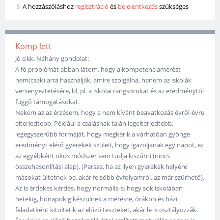
A hozzászóláshoz
regisztráció
és
bejelentkezés
szükséges
Komp lett
Jó cikk. Néhány gondolat:
A fő problémát abban látom, hogy a kompetenciamérést
nem(csak) arra használják, amire szolgálna, hanem az iskolák
versenyeztetésére, ld. pl. a iskolai rangsorokat és az eredménytől
függő támogatásokat.
Nekem az az érzésem, hogy a nem kívánt beavatkozás évről-évre
elterjedtebb. Például a csalásnak talán legelterjedtebb,
legegyszerűbb formáját, hogy megkérik a várhatóan gyönge
eredményt elérő gyerekek szüleit, hogy igazoljanak egy napot, ez
az egyébként okos módszer sem tudja kiszűrni (nincs
összehasonlítási alap). (Persze, ha az ilyen gyerekek helyére
másokat ültetnek be, akár felsőbb évfolyamról, az már szűrhető).
Az is érdekes kérdés, hogy normális-e, hogy sok iskolában
hetekig, hónapokig készülnek a mérésre, órákon és házi
feladatként kitöltetik az előző teszteket, akár le is osztályozzák.