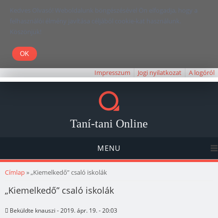
Kedves Olvasó! Weboldalunk böngészésével Ön elfogadja, hogy a
felhasználói élmény javítása céljából cookie-kat használunk.
Köszönjük!
Impresszum
Jogi nyilatkozat
A logóról
Taní-tani Online
MENU
Jelenlegi hely
Címlap
» „Kiemelkedő” csaló iskolák
„Kiemelkedő” csaló iskolák
Beküldte
knauszi
- 2019. ápr. 19. - 20:03