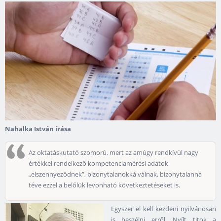
Nahalka István írása
Az oktatáskutató szomorú, mert az amúgy rendkívül nagy
értékkel rendelkező kompetenciamérési adatok
„elszennyeződnek”, bizonytalanokká válnak, bizonytalanná
téve ezzel a belőlük levonható következtetéseket is.
Egyszer el kell kezdeni nyilvánosan
is beszélni erről. Nyílt titok a