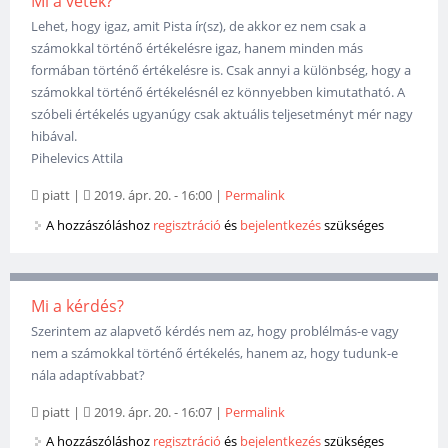
Mi a vétek?
Lehet, hogy igaz, amit Pista ír(sz), de akkor ez nem csak a
számokkal történő értékelésre igaz, hanem minden más
formában történő értékelésre is. Csak annyi a különbség, hogy a
számokkal történő értékelésnél ez könnyebben kimutatható. A
szóbeli értékelés ugyanúgy csak aktuális teljesetményt mér nagy
hibával.
Pihelevics Attila
piatt
|
2019. ápr. 20. - 16:00
|
Permalink
A hozzászóláshoz
regisztráció
és
bejelentkezés
szükséges
Mi a kérdés?
Szerintem az alapvető kérdés nem az, hogy problélmás-e vagy
nem a számokkal történő értékelés, hanem az, hogy tudunk-e
nála adaptívabbat?
piatt
|
2019. ápr. 20. - 16:07
|
Permalink
A hozzászóláshoz
regisztráció
és
bejelentkezés
szükséges