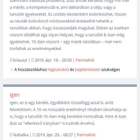
szerintem validitási probléma, azaz annak kérdése, hogy mit mér
a mérés: a kompetenciát-e, ami deklaráltan a célja, vagy a
tanulók igyekezetét. Ez utóbbi iskolánként különbözhet, hiszen
az iskolák különböző módszerekkel érdekeltté tehetik a
tanulókat abban, hogy összeszedjék magukat. Ebben az esetben
viszont előállhat egy olyan helyzet, hogy a tanulók 8.-ban még
igyekeztek, 10.-ben viszont – egy másik iskolában – már nem
törődtek az eredményekkel.
knauszi
|
2019. ápr. 19. - 20:39
|
Permalink
A hozzászóláshoz
regisztráció
és
bejelentkezés
szükséges
Igen
Igen, ez is egy kérdés. Egyébként összefügg azzal is, amit
felvetettem. A 10.-es rosszabb eredményt részben okozhatja az
is, hogy a tanulók 10.-ben még kevésbé motiváltak, mint 8.-ban
(bár az "ellenkező irányban" is tudnék érvelni).
Nahalka
|
2019. ápr. 20. - 08:27
|
Permalink