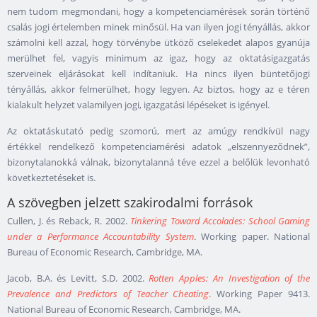
nem tudom megmondani, hogy a kompetenciamérések során történő
csalás jogi értelemben minek minősül. Ha van ilyen jogi tényállás, akkor
számolni kell azzal, hogy törvénybe ütköző cselekedet alapos gyanúja
merülhet fel, vagyis minimum az igaz, hogy az oktatásigazgatás
szerveinek eljárásokat kell indítaniuk. Ha nincs ilyen büntetőjogi
tényállás, akkor felmerülhet, hogy legyen. Az biztos, hogy az e téren
kialakult helyzet valamilyen jogi, igazgatási lépéseket is igényel.
Az oktatáskutató pedig szomorú, mert az amúgy rendkívül nagy
értékkel rendelkező kompetenciamérési adatok „elszennyeződnek”,
bizonytalanokká válnak, bizonytalanná téve ezzel a belőlük levonható
következtetéseket is.
A szövegben jelzett szakirodalmi források
Cullen, J. és Reback, R. 2002.
Tinkering Toward Accolades: School Gaming
under a Performance Accountability System
. Working paper. National
Bureau of Economic Research, Cambridge, MA.
Jacob, B.A. és Levitt, S.D. 2002.
Rotten Apples: An Investigation of the
Prevalence and Predictors of Teacher Cheating
.
Working Paper 9413.
National Bureau of Economic Research, Cambridge, MA.