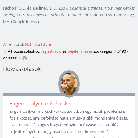
Nichols, S.L. és Berliner, D.C. 2007.
Collateral Damage: How High-Stakes
Testing Corrupts America’s Schools.
Harvard Education Press, Cambridge,
MA. (Google könyv)
A szerzőről:
Nahalka István
A hozzászóláshoz
regisztráció
és
bejelentkezés
szükséges
34907
olvasás
Hozzászólások
Engem az ilyen mérésekkel
Engem az ilyen mérésekkel kapcsolatban egy másik probléma is
foglalkoztat, ami befolyásolhatja amúgy a cikk mondanivalóját is.
Ez a motiváció, vagyis hogy mennyire befolyásolja a tanulók
teljesítményét az, hogy akarják-e a jó eredményeket. Ez