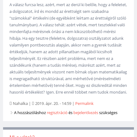
A válasz furcsa lesz, azért, mert az derül ki belőle, hogy a feleletet,
a dolgozatot, írd és mondd az érettségit sem szabadna
"számokkal" értékelni (de egyébként leírtam az érettségiről szóló
tanulmányban). A válasz tehát: azért vétek, mert tesztekkel való
mindenfajta mérésnek óriási a nem kiküszöbölhető mérési
hibája. Ha egy tesztre (feleletre, dolgozatra) osztályzatot adunk
valamilyen pontbeosztás alapján, akkor nem a gyerek tudását
értékeljük, hanem az adott pillanatban magából kicsiholt
teljesítményét. Ez részben azért probléma, mert nem ez a
szándékunk (hanem a tudás mérése), másrészt azért, mert az
aktuális teljesítmények viszont nem bírnak olyan matematikailag
is megragadható struktúrával, ami mérhetővé (méréselméleti
értelemben mérhetővé) tenné őket. Hogy ez diszkreditál minden
hasonló értékelést? Igen. Erre ennél többet nem tudok mondani.
Nahalka
|
2019. ápr. 20. - 14:59
|
Permalink
A hozzászóláshoz
regisztráció
és
bejelentkezés
szükséges