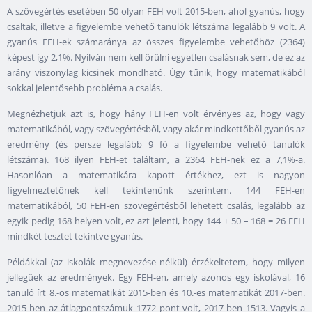
A szövegértés esetében 50 olyan FEH volt 2015-ben, ahol gyanús, hogy
csaltak, illetve a figyelembe vehető tanulók létszáma legalább 9 volt. A
gyanús FEH-ek számaránya az összes figyelembe vehetőhöz (2364)
képest így 2,1%. Nyilván nem kell örülni egyetlen csalásnak sem, de ez az
arány viszonylag kicsinek mondható. Úgy tűnik, hogy matematikából
sokkal jelentősebb probléma a csalás.
Megnézhetjük azt is, hogy hány FEH-en volt érvényes az, hogy vagy
matematikából, vagy szövegértésből, vagy akár mindkettőből gyanús az
eredmény (és persze legalább 9 fő a figyelembe vehető tanulók
létszáma). 168 ilyen FEH-et találtam, a 2364 FEH-nek ez a 7,1%-a.
Hasonlóan a matematikára kapott értékhez, ezt is nagyon
figyelmeztetőnek kell tekintenünk szerintem. 144 FEH-en
matematikából, 50 FEH-en szövegértésből lehetett csalás, legalább az
egyik pedig 168 helyen volt, ez azt jelenti, hogy 144 + 50 – 168 = 26 FEH
mindkét tesztet tekintve gyanús.
Példákkal (az iskolák megnevezése nélkül) érzékeltetem, hogy milyen
jellegűek az eredmények. Egy FEH-en, amely azonos egy iskolával, 16
tanuló írt 8.-os matematikát 2015-ben és 10.-es matematikát 2017-ben.
2015-ben az átlagpontszámuk 1772 pont volt, 2017-ben 1513. Vagyis a