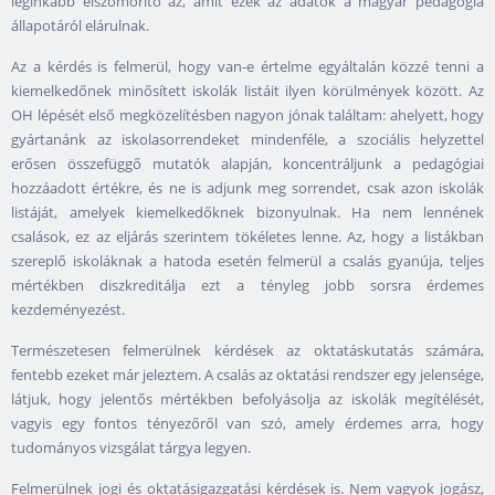
leginkább elszomorító az, amit ezek az adatok a magyar pedagógia
állapotáról elárulnak.
Az a kérdés is felmerül, hogy van-e értelme egyáltalán közzé tenni a
kiemelkedőnek minősített iskolák listáit ilyen körülmények között. Az
OH lépését első megközelítésben nagyon jónak találtam: ahelyett, hogy
gyártanánk az iskolasorrendeket mindenféle, a szociális helyzettel
erősen összefüggő mutatók alapján, koncentráljunk a pedagógiai
hozzáadott értékre, és ne is adjunk meg sorrendet, csak azon iskolák
listáját, amelyek kiemelkedőknek bizonyulnak. Ha nem lennének
csalások, ez az eljárás szerintem tökéletes lenne. Az, hogy a listákban
szereplő iskoláknak a hatoda esetén felmerül a csalás gyanúja, teljes
mértékben diszkreditálja ezt a tényleg jobb sorsra érdemes
kezdeményezést.
Természetesen felmerülnek kérdések az oktatáskutatás számára,
fentebb ezeket már jeleztem. A csalás az oktatási rendszer egy jelensége,
látjuk, hogy jelentős mértékben befolyásolja az iskolák megítélését,
vagyis egy fontos tényezőről van szó, amely érdemes arra, hogy
tudományos vizsgálat tárgya legyen.
Felmerülnek jogi és oktatásigazgatási kérdések is. Nem vagyok jogász,