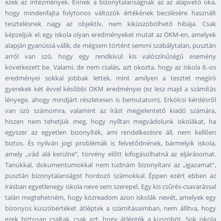
ezek az intézmények. Ennek a bizonytalanságnak az az alapvető oka,
hogy mindenfajta folytonos változók értékének becslésére használt
tesztelésnek nagy az objektív, nem kiküszöbölhető hibája. Csak
képzeljük el: egy iskola olyan eredményeket mutat az OKM-en, amelyek
alapján gyanússá válik, de mégsem történt semmi szabálytalan, pusztán
arról van szó, hogy egy rendkívül kis valószínűségű esemény
következett be. Valami, de nem csalás, azt okozta, hogy az iskola 8.-os
eredményei sokkal jobbak lettek, mint amilyen a tesztet megíró
gyerekek két évvel későbbi OKM eredményei (ez lesz majd a számítás
lényege, ahogy mindjárt részletesen is bemutatom). Erkölcsi kérdésről
van szó számomra, valamint az írást megjelentető kiadó számára,
hiszen nem tehetjük meg, hogy nyíltan megvádolunk iskolákat, ha
egyszer az egyetlen bizonyíték, ami rendelkezésre áll, nem kellően
biztos. És nyilván jogi problémák is felvetődnének, bármelyik iskola,
amely „vád alá kerülne”, törvény előtt kifogásolhatná az eljárásomat.
Tanúkkal, dokumentumokkal nem tudnám bizonyítani az „igazamat”,
pusztán bizonytalanságot hordozó számokkal. Éppen ezért ebben az
írásban egyetlenegy iskola neve sem szerepel. Egy kis csűrés-csavarással
talán megtehetném, hogy közreadom azon iskolák nevét, amelyek egy
bizonyos küszöbértéket átléptek a számításaimban, nem állítva, hogy
ezek biztosan csaltak, csak azt, hogy átlépték a küszöböt. Sok iskola