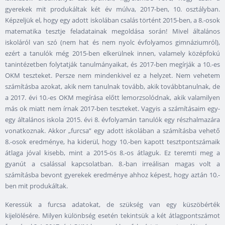
gyerekek mit produkáltak két év múlva, 2017-ben, 10. osztályban.
Képzeljük el, hogy egy adott iskolában csalás történt 2015-ben, a 8.-osok
matematika tesztje feladatainak megoldása során! Mivel általános
iskoláról van szó (nem hat és nem nyolc évfolyamos gimnáziumról),
ezért a tanulók még 2015-ben elkerülnek innen, valamely középfokú
tanintézetben folytatják tanulmányaikat, és 2017-ben megírják a 10.-es
OKM teszteket. Persze nem mindenkivel ez a helyzet. Nem vehetem
számításba azokat, akik nem tanulnak tovább, akik továbbtanulnak, de
a 2017. évi 10.-es OKM megírása előtt lemorzsolódnak, akik valamilyen
más ok miatt nem írnak 2017-ben teszteket. Vagyis a számításaim egy-
egy általános iskola 2015. évi 8. évfolyamán tanulók egy részhalmazára
vonatkoznak. Akkor „furcsa” egy adott iskolában a számításba vehető
8.-osok eredménye, ha kiderül, hogy 10.-ben kapott tesztpontszámaik
átlaga jóval kisebb, mint a 2015-ös 8.-os átlaguk. Ez teremti meg a
gyanút a csalással kapcsolatban. 8.-ban irreálisan magas volt a
számításba bevont gyerekek eredménye ahhoz képest, hogy aztán 10.-
ben mit produkáltak.
Keressük a furcsa adatokat, de szükség van egy küszöbérték
kijelölésére. Milyen különbség esetén tekintsük a két átlagpontszámot