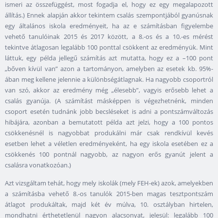
ismeri az összefüggést, most fogadja el, hogy ez egy megalapozott
állítás.) Ennek alapján akkor tekintem csalás szempontjából gyanúsnak
egy általános iskola eredményeit, ha az e számításban figyelembe
vehető tanulóinak 2015 és 2017 között, a 8.-os és a 10.-es mérést
tekintve átlagosan legalább 100 ponttal csökkent az eredményük. Mint
láttuk, egy példa jellegű számítás azt mutatta, hogy ez a –100 pont
„bőven kívül van” azon a tartományon, amelyben az esetek kb. 95%-
ában meg kellene jelennie a különbségátlagnak. Ha nagyobb csoportról
van szó, akkor az eredmény még „élesebb”, vagyis erősebb lehet a
csalás gyanúja. (A számítást másképpen is végezhetnénk, minden
csoport esetén tudnánk jobb becsléseket is adni a pontszámváltozás
hibájára, azonban a bemutatott példa azt jelzi, hogy a 100 pontos
csökkenésnél is nagyobbat produkálni már csak rendkívül kevés
esetben lehet a véletlen eredményeként, ha egy iskola esetében ez a
csökkenés 100 pontnál nagyobb, az nagyon erős gyanút jelent a
csalásra vonatkozóan.)
Azt vizsgáltam tehát, hogy mely iskolák (mely FEH-ek) azok, amelyekben
a számításba vehető 8.-os tanulók 2015-ben magas tesztpontszám
átlagot produkáltak, majd két év múlva, 10. osztályban hirtelen,
mondhatni érthetetlenül nagyon alacsonyat, jelesül: legalább 100