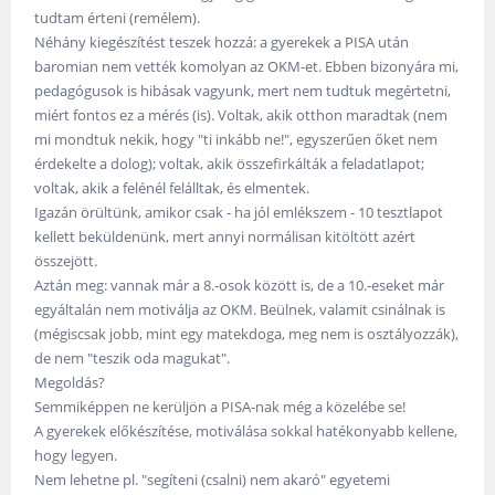
tudtam érteni (remélem).
Néhány kiegészítést teszek hozzá: a gyerekek a PISA után
baromian nem vették komolyan az OKM-et. Ebben bizonyára mi,
pedagógusok is hibásak vagyunk, mert nem tudtuk megértetni,
miért fontos ez a mérés (is). Voltak, akik otthon maradtak (nem
mi mondtuk nekik, hogy "ti inkább ne!", egyszerűen őket nem
érdekelte a dolog); voltak, akik összefirkálták a feladatlapot;
voltak, akik a felénél felálltak, és elmentek.
Igazán örültünk, amikor csak - ha jól emlékszem - 10 tesztlapot
kellett beküldenünk, mert annyi normálisan kitöltött azért
összejött.
Aztán meg: vannak már a 8.-osok között is, de a 10.-eseket már
egyáltalán nem motiválja az OKM. Beülnek, valamit csinálnak is
(mégiscsak jobb, mint egy matekdoga, meg nem is osztályozzák),
de nem "teszik oda magukat".
Megoldás?
Semmiképpen ne kerüljön a PISA-nak még a közelébe se!
A gyerekek előkészítése, motiválása sokkal hatékonyabb kellene,
hogy legyen.
Nem lehetne pl. "segíteni (csalni) nem akaró" egyetemi