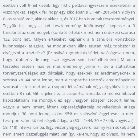
esetben volt 9-nél kisebb. Egy fiktív példával igyekszem érzékeltetni a
viszonyokat. Tegyük fel, hogy egy iskolában (FEH-en) 2015-ben 9 olyan
8.-os tanuló volt, akinek akkor is, és 2017-ben is voltak teszteredményei.
Tegyük fel, hogy a két teszteredmény különbségét képezve a 9
tanulónál az eredmények (konkrét értékük most nem érdekes) szórása
132 pont lett. Milyen értékeket kapnánk a 9 tanulóra vonatkozó
különbségek átlagára, ha módunkban állna ezután még többször is
elvégezni a tesztelést? (Ez nyilván gondolatkísérlet, valóságosan nem,
hogy többször, de még csak egyszer sem ismételhetnénk.) Minden
tesztelés esetén más és más eredmény jönne ki, de a statisztikai
törvényszerűségek azt diktálják, hogy ezeknek az eredményeknek a
szórása kb. 44 pont lenne, mert a csoportba tartozók eredményeinek
szórását el kell osztani a csoport létszámának négyzetgyökével, jelen
esetben 3-mal. Mit is jelent ez a csoportra vonatkozó mérési hibával
kapcsolatban? Ha mondjuk ez egy „nagyon átlagos” csoport lenne,
vagyis a nem ismert, látens képességfejlettség növekedésük átlaga
mondjuk 30 pont lenne, akkor 95%-os valószínűséggel esne a mért
tesztpontszám különbségeik átlaga a (30 – 2×44; 30 + 2×44), vagyis a (–
58; 118) intervallumba. (Egy viszonylag egyszerű, bár nyilván sokak által
nem ismert összefüggés miatt van így, kérem, hogy az olvasó, ha nem