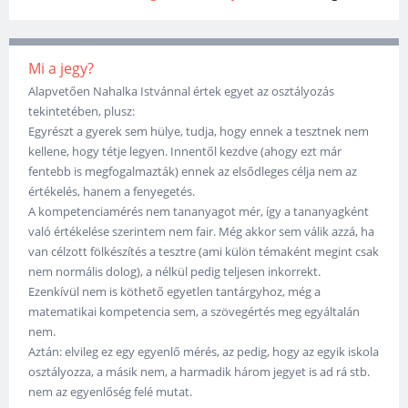
Mi a jegy?
Alapvetően Nahalka Istvánnal értek egyet az osztályozás
tekintetében, plusz:
Egyrészt a gyerek sem hülye, tudja, hogy ennek a tesztnek nem
kellene, hogy tétje legyen. Innentől kezdve (ahogy ezt már
fentebb is megfogalmazták) ennek az elsődleges célja nem az
értékelés, hanem a fenyegetés.
A kompetenciamérés nem tananyagot mér, így a tananyagként
való értékelése szerintem nem fair. Még akkor sem válik azzá, ha
van célzott fölkészítés a tesztre (ami külön témaként megint csak
nem normális dolog), a nélkül pedig teljesen inkorrekt.
Ezenkívül nem is köthető egyetlen tantárgyhoz, még a
matematikai kompetencia sem, a szövegértés meg egyáltalán
nem.
Aztán: elvileg ez egy egyenlő mérés, az pedig, hogy az egyik iskola
osztályozza, a másik nem, a harmadik három jegyet is ad rá stb.
nem az egyenlőség felé mutat.