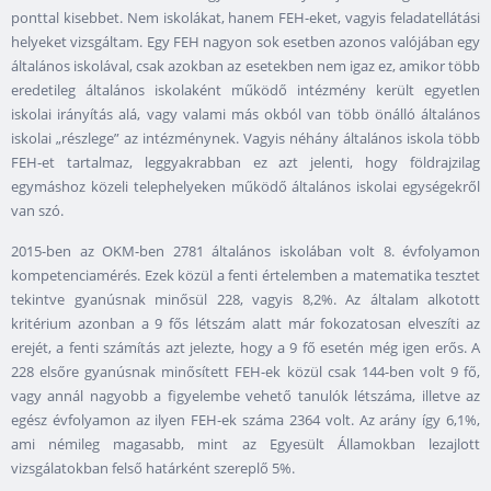
ponttal kisebbet. Nem iskolákat, hanem FEH-eket, vagyis feladatellátási
helyeket vizsgáltam. Egy FEH nagyon sok esetben azonos valójában egy
általános iskolával, csak azokban az esetekben nem igaz ez, amikor több
eredetileg általános iskolaként működő intézmény került egyetlen
iskolai irányítás alá, vagy valami más okból van több önálló általános
iskolai „részlege” az intézménynek. Vagyis néhány általános iskola több
FEH-et tartalmaz, leggyakrabban ez azt jelenti, hogy földrajzilag
egymáshoz közeli telephelyeken működő általános iskolai egységekről
van szó.
2015-ben az OKM-ben 2781 általános iskolában volt 8. évfolyamon
kompetenciamérés. Ezek közül a fenti értelemben a matematika tesztet
tekintve gyanúsnak minősül 228, vagyis 8,2%. Az általam alkotott
kritérium azonban a 9 fős létszám alatt már fokozatosan elveszíti az
erejét, a fenti számítás azt jelezte, hogy a 9 fő esetén még igen erős. A
228 elsőre gyanúsnak minősített FEH-ek közül csak 144-ben volt 9 fő,
vagy annál nagyobb a figyelembe vehető tanulók létszáma, illetve az
egész évfolyamon az ilyen FEH-ek száma 2364 volt. Az arány így 6,1%,
ami némileg magasabb, mint az Egyesült Államokban lezajlott
vizsgálatokban felső határként szereplő 5%.