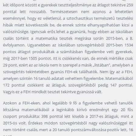
két időpont között e gyerekek tesztteljesítménye az átlagot tekintve 259
ponttal lett rosszabb. Természetesen nem azonos a lehetetlen
eseménnyel, hogy ez véletlenül, a sztochasztikus természetű tesztelési
hibák miatt következzék be, de ennek szinte elhanyagolhatóan kicsi a
valószínűsége. Igencsak erős lehet a gyanúnk, hogy ebben az iskolában
csalás történt a matematika tesztek megírása során 2015-ben, a 8.
évfolyamon. Ugyanebben az iskolában szövegértésből 2015-ben 1534
pontos átlagot produkáltak a számításban figyelembe vett gyerekek,
míg 2017-ben 1505 pontot. Itt is csökkenés van, de ennek mértéke csak
29 pont, ezért ez az iskola nem is szerepel a másik „listában”, amelyben a
szövegértés tekintetében gyanús FEH-ek találhatók. Nem így az a FEH,
amelyen szintén 16 tanuló adatait vehettem figyelembe. Matematikából
172 ponttal csökkent az átlaguk, szövegértésből pedig 147 ponttal.
Vagyis ez a FEH mindkét tesztet tekintve gyanússá vált.
Azokon a FEH-eken, ahol legalább 9 fő a figyelembe vehető tanulók
létszáma matematikából a leginkább kirívó eredményt egy 20 fős
csoport produkálta: 398 ponttal lett kisebb a 2017-es átlaguk, mint a
2015-ös volt. Érdekes módon szövegértésből nagy valószínűséggel itt
nem történt csalás, mert a 20 tanuló pontszámváltozása pozitív lett, 16