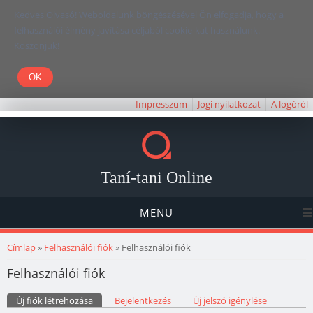
Kedves Olvasó! Weboldalunk böngészésével Ön elfogadja, hogy a
felhasználói élmény javítása céljából cookie-kat használunk.
Köszönjük!
Impresszum
Jogi nyilatkozat
A logóról
Taní-tani Online
MENU
Jelenlegi hely
Címlap
»
Felhasználói fiók
» Felhasználói fiók
Felhasználói fiók
Elsődleges fülek
Új fiók létrehozása
(aktív fül)
Bejelentkezés
Új jelszó igénylése