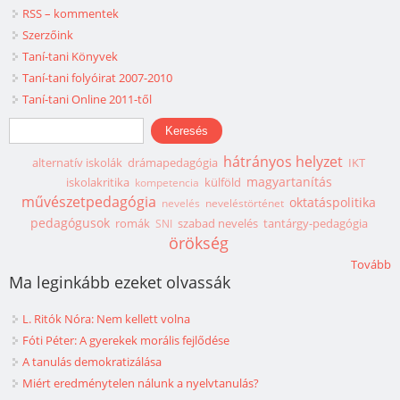
RSS – kommentek
Szerzőink
Taní-tani Könyvek
Taní-tani folyóirat 2007-2010
Taní-tani Online 2011-től
Keresés űrlap
Keresés
hátrányos helyzet
alternatív iskolák
drámapedagógia
IKT
magyartanítás
iskolakritika
külföld
kompetencia
művészetpedagógia
oktatáspolitika
nevelés
neveléstörténet
pedagógusok
romák
szabad nevelés
tantárgy-pedagógia
SNI
örökség
Tovább
Ma leginkább ezeket olvassák
L. Ritók Nóra: Nem kellett volna
Fóti Péter: A gyerekek morális fejlődése
A tanulás demokratizálása
Miért eredménytelen nálunk a nyelvtanulás?