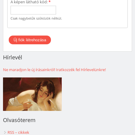
A képen látható kód:
*
Csak nagybetűk szóközök nélkül.
Hírlevél
Ne maradjon le új írásainkról! Iratkozzék fel Hírlevelünkre!
Olvasóterem
RSS – cikkek