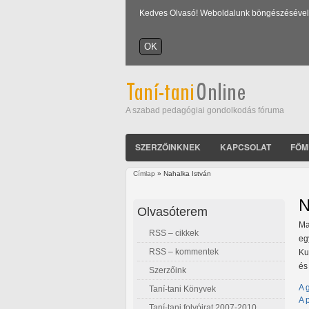
Kedves Olvasó! Weboldalunk böngészésével Ön
A szabad pedagógiai gondolkodás fóruma
SZERZŐINKNEK
KAPCSOLAT
FŐM
Címlap
» Nahalka István
Jelenlegi hely
N
Olvasóterem
Ma
RSS – cikkek
eg
RSS – kommentek
Ku
és
Szerzőink
A 
Taní-tani Könyvek
A 
Taní-tani folyóirat 2007-2010