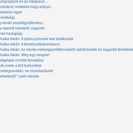
szegregáció és az integráció…
szelekció rendkívül nagy arányú…
tankönyv ügye
érettségi...
y kiváló projektgyűjtemény…
y operett szereplői vagyunk
enis hazugság
halka István: A párhuzamosok már találkoztak
halka István: A természettudományos...
halka István: Az iskolai esélyegyenlőtlenségről vallott kisebb és nagyobb tévhitein
halka István: Még egy rangsor!
dagógiai zombik támadása
dó esete a brit tudósokkal
hetségnevelés: ne mismásoljunk!
iemelkedő” csaló iskolák