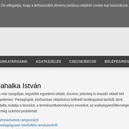
 elfogadja, hogy a felhasználói élmény javítása céljából cookie-kat használunk.
UNKATÁRSAINK
ADATKEZELÉS
CSECSE/BECSE
BELÉPÉS/REG
ahalka István
 már nyugdíjas, legutóbb egyetemi oktató, docens, jelenleg is óraadó oktató két
yetemen. Pedagógiát, elsősorban oktatáshoz köthető tantárgyakat tanított, tanít.
tatta, kutatja a tanulást, a természettudományos nevelést, az esélyegyenlőtlensége
 még számos problémát.
gimnáziumok rangsoráról
pedagógusok minősítési rendszeréről