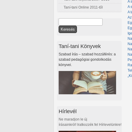
A 
A 
Taní-tani Online 2011-től
A 
Az 
Keresés
Eg
Keresés űrlap
Eg
Ig
Na
Na
Taní-tani Könyvek
Na
Szabad írás – szabad hozzáférés: a
Na
szabad pedagógiai gondolkodás
Pe
könyvei.
Ra
Te
„K
Hírlevél
Ne maradjon le új
írásainkról! Iratkozzék fel Hírlevelünkre!