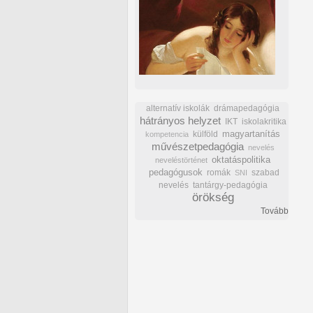
alternatív iskolák
drámapedagógia
hátrányos helyzet
IKT
iskolakritika
külföld
magyartanítás
kompetencia
művészetpedagógia
nevelés
oktatáspolitika
neveléstörténet
pedagógusok
romák
szabad
SNI
nevelés
tantárgy-pedagógia
örökség
Tovább