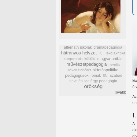
alternatív iskolák
drámapedagógia
hátrányos helyzet
IKT
iskolakritika
külföld
magyartanítás
kompetencia
művészetpedagógia
nevelés
oktatáspolitika
neveléstörténet
pedagógusok
romák
szabad
SNI
ki
nevelés
tantárgy-pedagógia
örökség
ér
Tovább
Az
en
I
A 
ok
ol