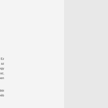
 Ez
 az
ogy
az,
ben
bbi
gyéb