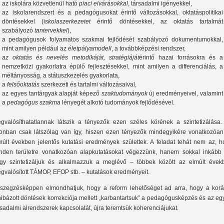
az iskolára közvetlenül ható
piaci elvárásokkal
, társadalmi igényekkel,
az iskolarendszert és a pedagógusokat érintő változásokkal, oktatáspolitikai
döntésekkel (i
skolaszerkezetet
érintő döntésekkel, az oktatás tartalmát
szabályozó
tantervekkel
),
a pedagógusok folyamatos szakmai fejlődését szabályozó dokumentumokkal,
mint amilyen például az
életpályamodell
, a továbbképzési rendszer,
az oktatás és nevelés metodikáját, stratégiáját
érintő hazai forrásokra és a
nemzetközi gyakorlatra épülő fejlesztésekkel, mint amilyen a differenciálás, a
méltányosság, a státuszkezelés gyakorlata,
a
felsőoktatás
szerkezeti és tartalmi változásaival,
az egyes tantárgyak alapját képező
szaktudományok
új eredményeivel, valamint
a
pedagógus szakma
lényegét alkotó tudományok fejlődésével.
gvalósíthatatlannak látszik a tényezők ezen széles körének a szintetizálása.
onban csak látszólag van így, hiszen ezen tényezők mindegyikére vonatkozóan
múlt években jelentős kutatási eredmények születtek. A feladat tehát nem az, h
nden területre vonatkozóan alapkutatásokat végezzünk, hanem sokkal inkább 
gy szintetizáljuk és alkalmazzuk a meglévő – többek között az elmúlt évek
gvalósított TÁMOP, EFOP stb. – kutatások eredményeit.
szegzésképpen elmondhatjuk, hogy a reform lehetőséget ad arra, hogy a korá
hibázott döntések korrekciója mellett „karbantartsuk” a pedagógusképzés és az e
rsadalmi alrendszerek kapcsolatát, újra teremtsük koherenciájukat.