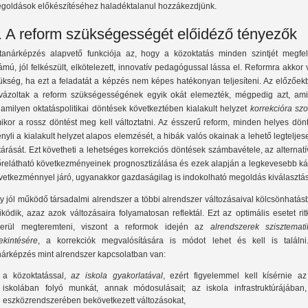
goldások előkészítéséhez haladéktalanul hozzákezdjünk.
I. A reform szükségességét előidéző tényezők
tanárképzés alapvető funkciója az, hogy a közoktatás minden szintjét megfel
ámú, jól felkészült, elkötelezett, innovatív pedagógussal lássa el. Reformra akkor
ükség, ha ezt a feladatát a képzés nem képes hatékonyan teljesíteni. Az előzőek
lvázoltak a reform szükségességének egyik okát elemezték, mégpedig azt, ami
lamilyen oktatáspolitikai döntések következtében kialakult helyzet
korrekcióra szo
ikor a rossz döntést meg kell változtatni. Az ésszerű reform, minden helyes dön
ényli a kialakult helyzet alapos elemzését, a hibák valós okainak a lehető legtelje
ltárását. Ezt követheti a lehetséges korrekciós döntések számbavétele, az alternat
őrelátható következményeinek prognosztizálása és ezek alapján a legkevesebb ká
vetkezménnyel járó, ugyanakkor gazdaságilag is indokolható megoldás kiválasztá
y jól működő társadalmi alrendszer a többi alrendszer változásaival kölcsönhatá
ködik, azaz azok változásaira folyamatosan reflektál. Ezt az optimális esetet ri
kerül megteremteni, viszont a reformok idején az
alrendszerek szisztemati
tekintésére
, a korrekciók megvalósítására is módot lehet és kell is találni
nárképzés mint alrendszer kapcsolatban van:
a közoktatással,
az iskola gyakorlatával
, ezért figyelemmel kell kísérnie az
iskolában folyó munkát, annak módosulásait; az iskola infrastruktúrájában,
eszközrendszerében bekövetkezett változásokat,