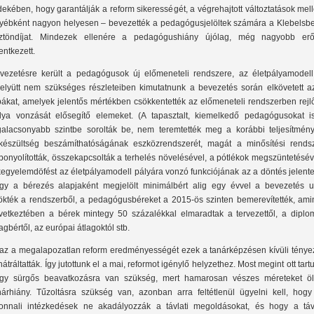
dekében, hogy garantálják a reform sikerességét, a végrehajtott változtatások mel
yébként nagyon helyesen – bevezették a pedagógusjelöltek számára a Klebelsbe
ztöndíjat. Mindezek ellenére a pedagógushiány újólag, még nagyobb erő
entkezett.
vezetésre került a pedagógusok új előmeneteli rendszere, az életpályamodell 
elyütt nem szükséges részleteiben kimutatnunk a bevezetés során elkövetett a
bákat, amelyek jelentős mértékben csökkentették az előmeneteli rendszerben rejl
lya vonzását elősegítő elemeket. (A tapasztalt, kiemelkedő pedagógusokat i
galacsonyabb szintbe sorolták be, nem teremtették meg a korábbi teljesítmény
lkészültség beszámíthatóságának eszközrendszerét, magát a minősítési rendsz
lbonyolították, összekapcsolták a terhelés növelésével, a pótlékok megszüntetésév
kegyelemdöfést az életpályamodell pályára vonzó funkciójának az a döntés jelente
gy a bérezés alapjaként megjelölt minimálbért alig egy évvel a bevezetés u
lökték a rendszerből, a pedagógusbéreket a 2015-ös szinten bemerevítették, ami
vetkeztében a bérek mintegy 50 százalékkal elmaradtak a tervezettől, a diplo
lagbértől, az európai átlagoktól stb.
az a megalapozatlan reform eredményességét ezek a tanárképzésen kívüli ténye
 hátráltatták. Így jutottunk el a mai, reformot igénylő helyzethez. Most megint ott tart
gy sürgős beavatkozásra van szükség, mert hamarosan vészes méreteket öl
nárhiány. Tűzoltásra szükség van, azonban arra feltétlenül ügyelni kell, hogy
onnali intézkedések ne akadályozzák a távlati megoldásokat, és hogy a távl