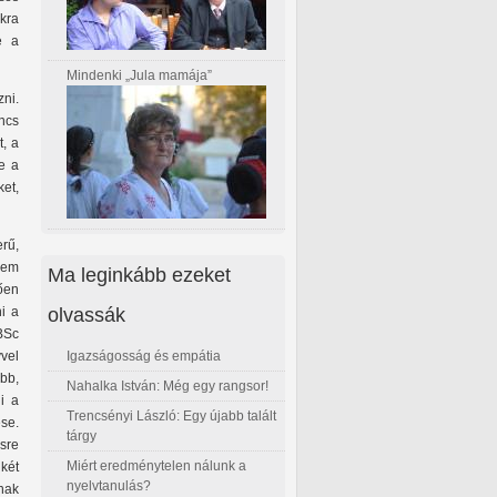
kra
e a
Mindenki „Jula mamája”
ni.
ncs
, a
e a
et,
rű,
sem
Ma leginkább ezeket
ően
olvassák
i a
BSc
Igazságosság és empátia
vel
bb,
Nahalka István: Még egy rangsor!
i a
Trencsényi László: Egy újabb talált
se.
tárgy
sre
Miért eredménytelen nálunk a
 két
nyelvtanulás?
nak