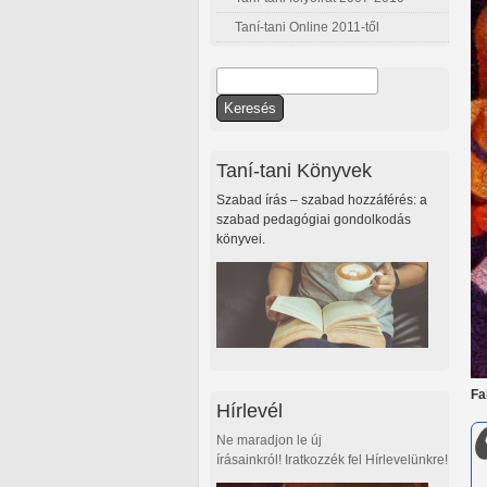
Taní-tani Online 2011-től
Keresés
Keresés űrlap
Taní-tani Könyvek
Szabad írás – szabad hozzáférés: a
szabad pedagógiai gondolkodás
könyvei.
Fa
Hírlevél
Ne maradjon le új
írásainkról! Iratkozzék fel Hírlevelünkre!