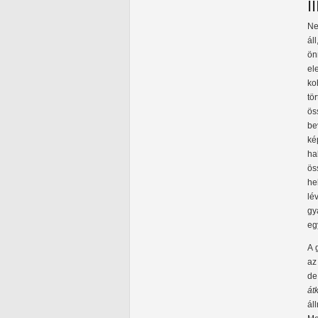
I
Ne
ál
ön
e
ko
tö
ös
be
ké
ha
ös
he
lé
gy
eg
A 
az
de
át
ál