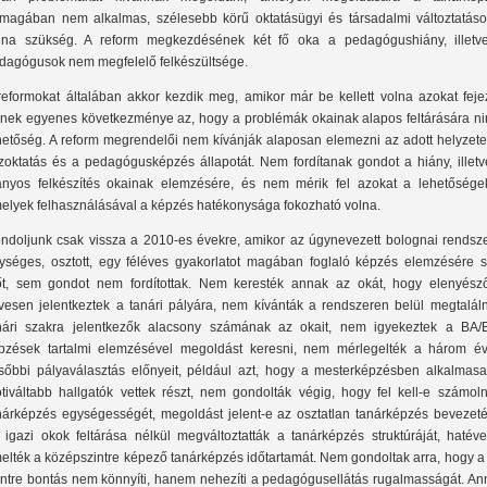
magában nem alkalmas, szélesebb körű oktatásügyi és társadalmi változtatáso
lna szükség. A reform megkezdésének két fő oka a pedagógushiány, illetv
dagógusok nem megfelelő felkészültsége.
reformokat általában akkor kezdik meg, amikor már be kellett volna azokat fejez
nek egyenes következménye az, hogy a problémák okainak alapos feltárására ni
hetőség. A reform megrendelői nem kívánják alaposan elemezni az adott helyzetet
zoktatás és a pedagógusképzés állapotát. Nem fordítanak gondot a hiány, illetv
ányos felkészítés okainak elemzésére, és nem mérik fel azokat a lehetőségek
elyek felhasználásával a képzés hatékonysága fokozható volna.
ndoljunk csak vissza a 2010-es évekre, amikor az úgynevezett bolognai rendsze
ységes, osztott, egy féléves gyakorlatot magában foglaló képzés elemzésére 
őt, sem gondot nem fordítottak. Nem keresték annak az okát, hogy elenyész
vesen jelentkeztek a tanári pályára, nem kívánták a rendszeren belül megtaláln
nári szakra jelentkezők alacsony számának az okait, nem igyekeztek a BA/
pzések tartalmi elemzésével megoldást keresni, nem mérlegelték a három év
sőbbi pályaválasztás előnyeit, például azt, hogy a mesterképzésben alkalmasa
tiváltabb hallgatók vettek részt, nem gondolták végig, hogy fel kell-e számoln
nárképzés egységességét, megoldást jelent-e az osztatlan tanárképzés bevezeté
 igazi okok feltárása nélkül megváltoztatták a tanárképzés struktúráját, hatéve
elték a középszintre képező tanárképzés időtartamát. Nem gondoltak arra, hogy a
intre bontás nem könnyíti, hanem nehezíti a pedagógusellátás rugalmasságát. An