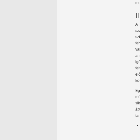
me
I
A 
sz
sz
fe
va
am
ig
fe
el
kö
Eg
mű
si
át
ta