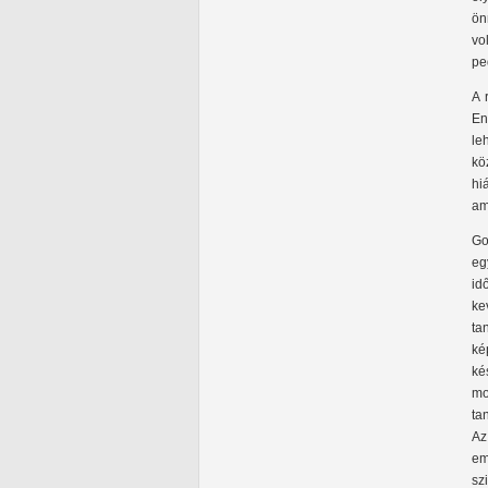
ön
vo
pe
A 
En
le
kö
hi
am
Go
eg
id
ke
ta
ké
ké
mo
ta
Az
em
sz