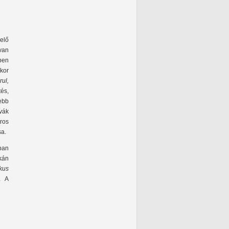
elő
 van
ben
kor
rul,
tés,
sebb
ívák
ros
sa.
sban
tkán
kus
. A