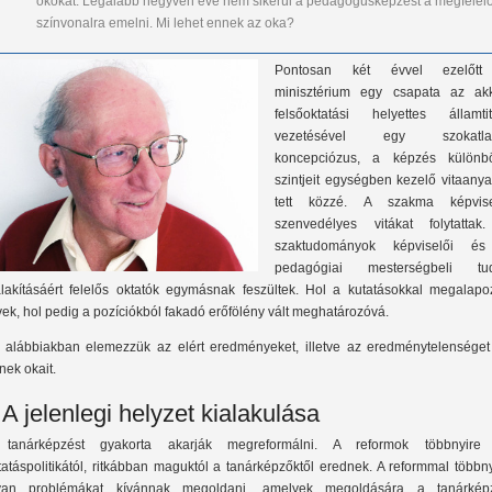
okokat. Legalább negyven éve nem sikerül a pedagógusképzést a megfelel
színvonalra emelni. Mi lehet ennek az oka?
Pontosan két évvel ezelőt
minisztérium egy csapata az akk
felsőoktatási helyettes államtit
vezetésével egy szokatla
koncepciózus, a képzés különb
szintjeit egységben kezelő vitaany
tett közzé. A szakma képvise
szenvedélyes vitákat folytattak
szaktudományok képviselői é
pedagógiai mesterségbeli tu
alakításáért felelős oktatók egymásnak feszültek. Hol a kutatásokkal megalapoz
vek, hol pedig a pozíciókból fakadó erőfölény vált meghatározóvá.
 alábbiakban elemezzük az elért eredményeket, illetve az eredménytelenséget
nek okait.
. A jelenlegi helyzet kialakulása
tanárképzést gyakorta akarják megreformálni. A reformok többnyire
tatáspolitikától, ritkábban maguktól a tanárképzőktől erednek. A reformmal többn
yan problémákat kívánnak megoldani, amelyek megoldására a tanárkép