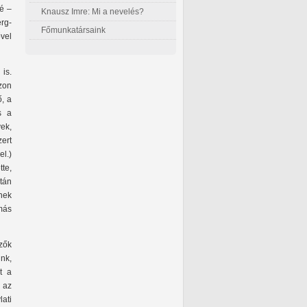
lé –
Knausz Imre: Mi a nevelés?
rg-
Főmunkatársaink
vel
is.
zon
ő, a
s a
ek,
ert
el.)
tte,
tán
nek
más
zők
unk,
t a
 az
ati