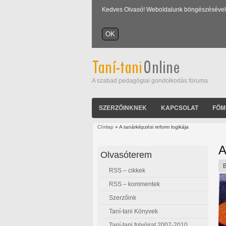
Kedves Olvasó! Weboldalunk böngészésével Ön
A szabad pedagógiai gondolkodás fóruma
SZERZŐINKNEK
KAPCSOLAT
FŐM
Címlap
» A tanárképzési reform logikája
Jelenlegi hely
A
Olvasóterem
RSS – cikkek
RSS – kommentek
Szerzőink
Taní-tani Könyvek
Taní-tani folyóirat 2007-2010