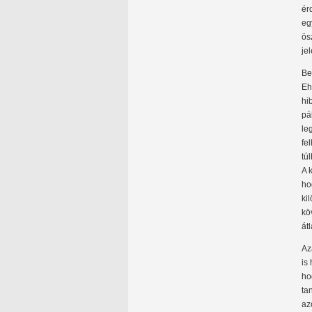
ér
eg
ös
jel
Be
Eh
hi
pá
le
fe
tú
A 
ho
ki
kö
át
Az
is
ho
ta
az