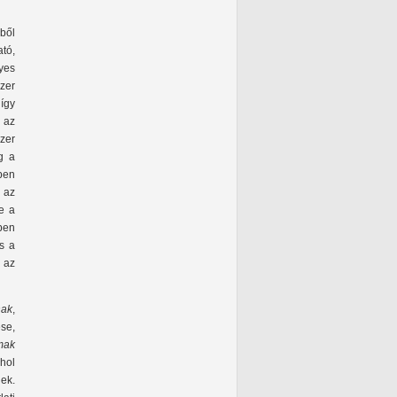
ből
tó,
yes
zer
 így
 az
zer
g a
ben
 az
e a
vben
s a
 az
nak
,
se,
mak
hol
ek.