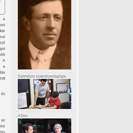
ő
t a
ori
kár
nul
öző
agot
lői
. A
s a
dás
Személyre szabott pedagógia
ott
 és
A Don
 az
yire
zés