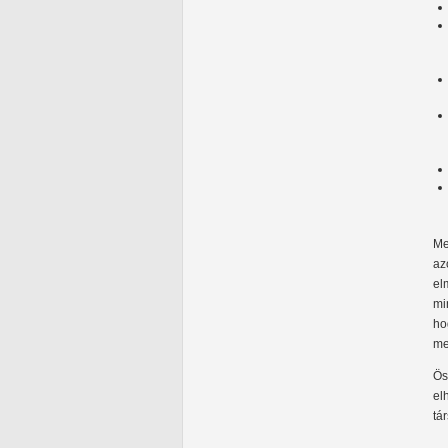
Me
az
el
mi
ho
me
Ös
el
tá