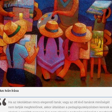
lus Iván írása
Ha az iskolákban nincs elegendő tanár, vagy az ott lévő tanárok minőségét
nem tartják megfelelőnek, akkor általában a pedagógusképzésben keresik a