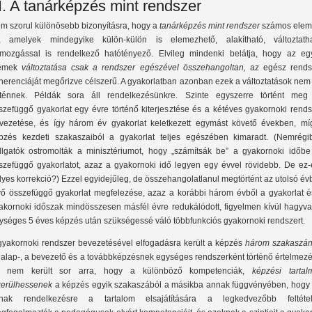
II. A tanárképzés mint rendszer
m szorul különösebb bizonyításra, hogy a
tanárképzés mint
rendszer
számos elem
l, amelyek mindegyike külön-külön is elemezhető, alakítható, változtatha
mozgással is rendelkező hatótényező. Elvileg mindenki belátja, hogy az eg
lemek
változtatása csak a rendszer egészével összehangoltan,
az egész rends
herenciáját megőrizve célszerű. A gyakorlatban azonban ezek a változtatások nem
rténnek. Példák sora áll rendelkezésünkre. Szinte egyszerre történt meg
szefüggő gyakorlat egy évre történő kiterjesztése és a kétéves gyakornoki rends
vezetése, és így három év gyakorlat keletkezett egymást követő években, mí
pzés kezdeti szakaszaiból a gyakorlat teljes egészében kimaradt. (Nemrégi
llgatók ostromolták a minisztériumot, hogy „számítsák be” a gyakornoki időbe
szefüggő gyakorlatot, azaz a gyakornoki idő legyen egy évvel rövidebb. De ez-
lyes korrekció?) Ezzel egyidejűleg, de összehangolatlanul megtörtént az utolsó é
vő összefüggő gyakorlat megfelezése, azaz a korábbi három évből a gyakorlat é
akornoki időszak mindösszesen másfél évre redukálódott, figyelmen kívül hagyva
ységes 5 éves képzés után szükségessé váló többfunkciós gyakornoki rendszert.
gyakornoki rendszer bevezetésével elfogadásra került a képzés
három szakaszá
 alap-, a bevezető és a továbbképzésnek egységes rendszerként történő értelmezé
 nem került sor arra, hogy a különböző kompetenciák,
képzési tartal
kerülhessenek
a képzés egyik szakaszából a másikba annak függvényében, hogy 
lnak rendelkezésre a tartalom elsajátítására a legkedvezőbb feltétel