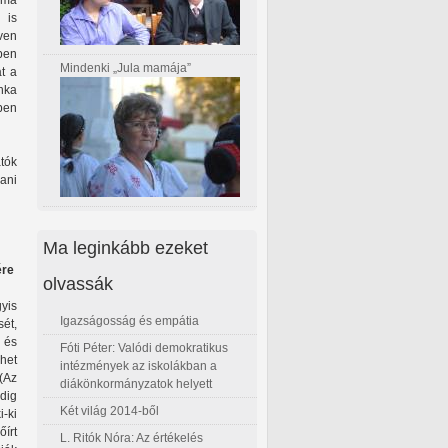
téma
 is
ven
zben
Mindenki „Jula mamája”
t a
nka
kben
tók
dani
Ma leginkább ezeket
ére
olvassák
gyis
Igazságosság és empátia
ét,
i és
Fóti Péter: Valódi demokratikus
ehet
intézmények az iskolákban a
 (Az
diákönkormányzatok helyett
dig
Két világ 2014-ből
-ki
őírt
L. Ritók Nóra: Az értékelés