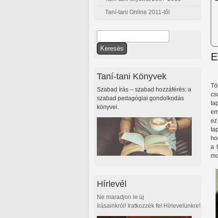
Taní-tani Online 2011-től
Keresés
Keresés űrlap
E
Taní-tani Könyvek
Tö
Szabad írás – szabad hozzáférés: a
cs
szabad pedagógiai gondolkodás
ta
könyvei.
em
ez
ta
ho
a 
mo
Hírlevél
Ne maradjon le új
írásainkról! Iratkozzék fel Hírlevelünkre!