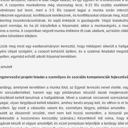
resztül tanuljunk, hanem a diák maga választ, és így egyben el is köteleződik a 
ánt. A csoportos munkaforma még viszonylag kicsi, 9-15 fős osztály esetében
edményes tud lenni, mert a 3-5 fős csoport tagjai a munka során intenzí
intkeznek egymással, konfliktusok keletkeznek, és konfliktusokat oldanak meg, kö
berileg összekovácsolódnak, és saját énképük is gazdagodik. Végül kialakulha
oport normája, és ha jól irányítottuk a folyamatot, akkor a munkavégzés, a mu
öme a norma. A csoportban végzett munka értékeire itt csak utaltunk, azt külön cik
hetne bővebben kifejteni.
zzük meg most egy esettanulmányon keresztül, hogy miképpen sikerült a hallga
yéni céljait szolgálni, a csoport kohéziót építeni, és a szakmai feladatot megol
yetlen, egymást erősítő alkotó folyamat keretében.
 amulett
rgytervezési projekt feladat a személyes és szociális kompetenciák fejlesztés
tantárgy, amelynek keretében a munka folyt, az Egyedi tervezés nevet viselte, va
m sorozatterméket, hanem egy egy példányban készülő darab megtervezés
készítését kellett tanulniuk a hallgatóknak. Mivel a szaknak nincsenek szerszáma
yagai, olyan tárgytípust kellett kitalálni, amihez kevés anyag kell, és otthon is el l
szíteni. Így esett a választás valami kis, személyes tárgyra, például amulettre.
ulett az ékszernél olcsóbb, mert nem kell hozzá nemesfém, a bizsunál pe
dekesebb a huszonéves korosztály számára.) Kézenfekvő lett volna, hogy ki
gának készíti el vágyai amulettjét, és ezzel pompásan teljesítjük a tantárgy által el