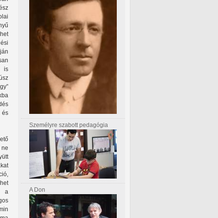
ész
olai
nyű
het
ési
ján
san
 is
húsz
gy”
kba
dés
, és
Személyre szabott pedagógia
zető
 ne
ütt
kat
ció,
het
A Don
n a
gos
min