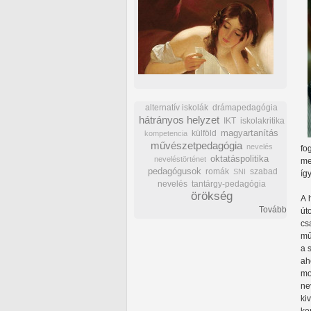
alternatív iskolák
drámapedagógia
hátrányos helyzet
IKT
iskolakritika
külföld
magyartanítás
kompetencia
művészetpedagógia
nevelés
fo
oktatáspolitika
neveléstörténet
me
pedagógusok
romák
szabad
SNI
íg
nevelés
tantárgy-pedagógia
örökség
A 
Tovább
út
cs
mű
a 
ah
mo
ne
ki