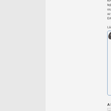
kö
fe
os
az
Er
Lá
A 