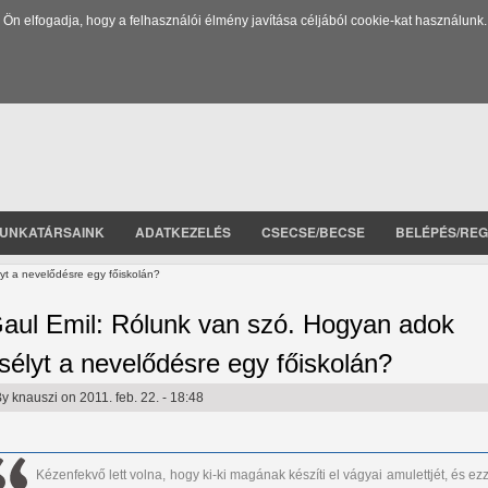
 elfogadja, hogy a felhasználói élmény javítása céljából cookie-kat használunk.
UNKATÁRSAINK
ADATKEZELÉS
CSECSE/BECSE
BELÉPÉS/REG
yt a nevelődésre egy főiskolán?
aul Emil: Rólunk van szó. Hogyan adok
sélyt a nevelődésre egy főiskolán?
By
knauszi
on 2011. feb. 22. - 18:48
Kézenfekvő lett volna, hogy ki-ki magának készíti el vágyai amulettjét, és ez