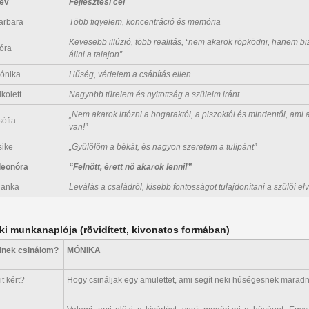
év
Fejlesztési cél
arbara
Több figyelem, koncentráció és memória
Kevesebb illúzió, több realitás, “nem akarok röpködni, hanem b
óra
állni a talajon”
ónika
Hűség, védelem a csábítás ellen
ikolett
Nagyobb türelem és nyitottság a szüleim iránt
„Nem akarok irtózni a bogaraktól, a piszoktól és mindentől, ami 
sófia
van!”
sike
„Gyűlölöm a békát, és nagyon szeretem a tulipánt”
leonóra
“Felnőtt, érett nő akarok lenni!”
ianka
Leválás a családról, kisebb fontosságot tulajdonítani a szülői el
ki munkanaplója (rövidített, kivonatos formában)
inek csinálom?
MÓNIKA
it kért?
Hogy csináljak egy amulettet, ami segít neki hűségesnek maradn