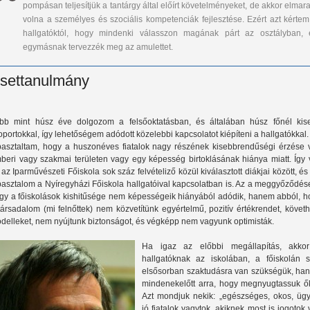
pompásan teljesítjük a tantárgy által előírt követelményeket, de akkor elmar
volna a személyes és szociális kompetenciák fejlesztése. Ezért azt kértem
hallgatóktól, hogy mindenki válasszon magának párt az osztályban, 
egymásnak tervezzék meg az amulettet.
settanulmány
bb mint húsz éve dolgozom a felsőoktatásban, és általában húsz főnél kis
oportokkal, így lehetőségem adódott közelebbi kapcsolatot kiépíteni a hallgatókkal.
pasztaltam, hogy a huszonéves fiatalok nagy részének kisebbrendűségi érzése 
beri vagy szakmai területen vagy egy képesség birtoklásának hiánya miatt. Így v
 az Iparművészeti Főiskola sok száz felvételiző közül kiválasztott diákjai között, és
pasztalom a Nyíregyházi Főiskola hallgatóival kapcsolatban is. Az a meggyőződés
gy a főiskolások kishitűsége nem képességeik hiányából adódik, hanem abból, h
társadalom (mi felnőttek) nem közvetítünk egyértelmű, pozitív értékrendet, követ
delleket, nem nyújtunk biztonságot, és végképp nem vagyunk optimisták.
Ha igaz az előbbi megállapítás, akko
hallgatóknak az iskolában, a főiskolán 
elsősorban szaktudásra van szükségük, ha
mindenekelőtt arra, hogy megnyugtassuk ők
Azt mondjuk nekik: „egészséges, okos, ügy
jó fiatalok vagytok, akiknek most is jogotok