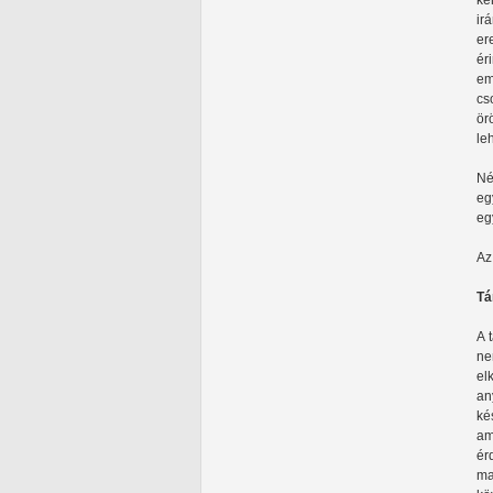
ke
ir
er
ér
em
cs
ör
le
Né
eg
eg
Az
Tá
A 
ne
el
an
ké
am
ér
ma