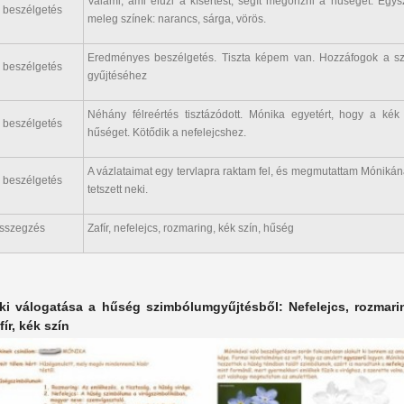
Valami, ami elűzi a kísértést, segít megőrizni a hűséget. Egys
. beszélgetés
meleg színek: narancs, sárga, vörös.
Eredményes beszélgetés. Tiszta képem van. Hozzáfogok a s
. beszélgetés
gyűjtéséhez
Néhány félreértés tisztázódott. Mónika egyetért, hogy a kék 
. beszélgetés
hűséget. Kötődik a nefelejcshez.
A vázlataimat egy tervlapra raktam fel, és megmutattam Móniká
. beszélgetés
tetszett neki.
sszegzés
Zafír, nefelejcs, rozmaring, kék szín, hűség
ki válogatása a hűség szimbólumgyűjtésből: Nefelejcs, rozmari
fír, kék szín