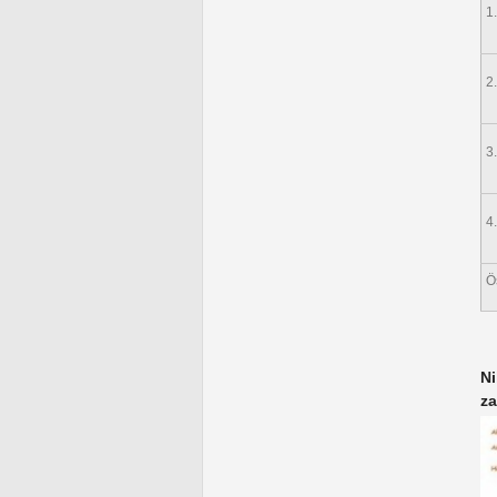
1
2
3
4
Ö
Ni
za