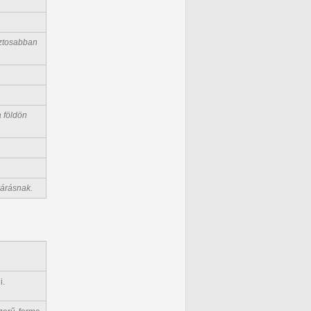
iztosabban
a földön
várásnak.
i.