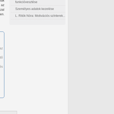
iák
funkcióvesztése
t az
Személyes adatok kezelése
zal
nen.
L. Ritók Nóra: Motivációs színterek...
az
dő
és