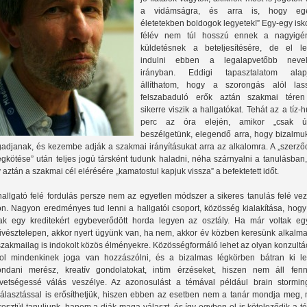
a vidámságra, és arra is, hogy eg
életetekben boldogok legyetek!” Egy-egy isk
félév nem túl hosszú ennek a nagyigé
küldetésnek a beteljesítésére, de el le
indulni ebben a legalapvetőbb nevel
irányban. Eddigi tapasztalatom alap
állíthatom, hogy a szorongás alól las
felszabaduló erők aztán szakmai téren
sikerre viszik a hallgatókat. Tehát az a tíz-
perc az óra elején, amikor „csak ú
beszélgetünk, elegendő arra, hogy bizalmu
gadjanak, és kezembe adják a szakmai irányításukat arra az alkalomra. A „szerző
gkötése” után teljes jogú társként tudunk haladni, néha szárnyalni a tanulásban
y aztán a szakmai cél elérésére „kamatostul kapjuk vissza” a befektetett időt.
hallgató felé fordulás persze nem az egyetlen módszer a sikeres tanulás felé ve
on. Nagyon eredményes tud lenni a hallgatói csoport, közösség kialakítása, hogy
ak egy kreditekért egybeverődött horda legyen az osztály. Ha már voltak egy
vésztelepen, akkor nyert ügyünk van, ha nem, akkor év közben keresünk alkalma
szakmailag is indokolt közös élményekre. Közösségformáló lehet az olyan konzultá
ol mindenkinek joga van hozzászólni, és a bizalmas légkörben bátran ki le
ndani merész, kreatív gondolatokat, intim érzéseket, hiszen nem áll fen
vetségessé válás veszélye. Az azonosulást a témával például brain stormin
választással is erősíthetjük, hiszen ebben az esetben nem a tanár mondja meg, 