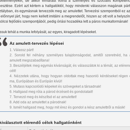
vetelményeket, de akkor elmaradt volna a személyes és szociális kompetenc
jlesztése. Ezért azt kértem a hallgatóktól, hogy mindenki válasszon magának pár
ztályban, és egymásnak tervezzék meg az amulettet. Tervezési szempontból ez az
 előnnyel járt, hogy nem kellett imitálni a megrendelőt, hiszen az ott volt a helyszí
kölcsi fejlődés szempontjából, pedig óriási hozadéka lett a páros munkaformának!
ssuk tehát a munka lefolyását, az egyes, kiragadott lépéseket.
Az amulett-tervezés lépései
1.
Válassz párt!
2.
Sorold fel néhány személyes tulajdonságodat, amitől szeretnéd, ha 
amulett megszabadítana!
3.
Beszéljétek meg egymás kívánságát, és válasszátok ki a témát, az eléren
célt!
4.
Nézzetek utána, hogy hogyan oldottak meg hasonló kérdéseket régen 
ma, Európában és Európán kívül!
5.
Mutass kapcsolódó képeket és szövegeket a társadnak!
6.
Hallgasd meg róla a párod érzéseit és gondolatait!
7.
Tervezd meg és készítsd el az amulettet!
8.
Add oda az amulettet a párodnak!
9.
Ismét hallgasd meg, hogy mit érez és gondol a kész amulettről a másik!
kiválasztott elérendő célok hallgatónként