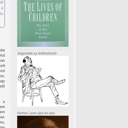
adt
 a
és
ebb
Jegyzetek az értékelésről
 Azt
van
olt
 ezt
em,
ogy
hető
r a
sem
nem
Homer Lane újra és újra
et.
es,
 van