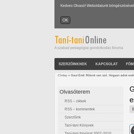
Kedves Olvasó! Weboldalunk böngészésével Ön
A szabad pedagógiai gondolkodás fóruma
SZERZŐINKNEK
KAPCSOLAT
FŐM
Címlap
» Gaul Emil: Rólunk van szó. Hogyan adok esél
Jelenlegi hely
G
Olvasóterem
e
RSS – cikkek
RSS – kommentek
Szerzőink
Taní-tani Könyvek
Taní-tani folyóirat 2007-2010