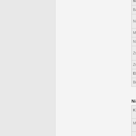
N
B
N
M
N
Z
Z
E
B
Ni
K
M