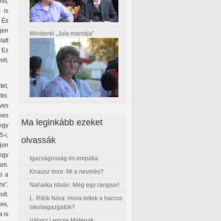
and,
 is
– És
jen
Mindenki „Jula mamája”
att
 Ez
olt,
et,
tni.
ves
kes
Ma leginkább ezeket
ogy
5-i,
olvassák
ljon
ogy
Igazságosság és empátia
ni.
Knausz Imre: Mi a nevelés?
ki a
a”,
Nahalka István: Még egy rangsor!
olt.
L. Ritók Nóra: Hova lettek a harcos
es,
iskolaigazgatók?
a is
Válasz Lencse Máténak