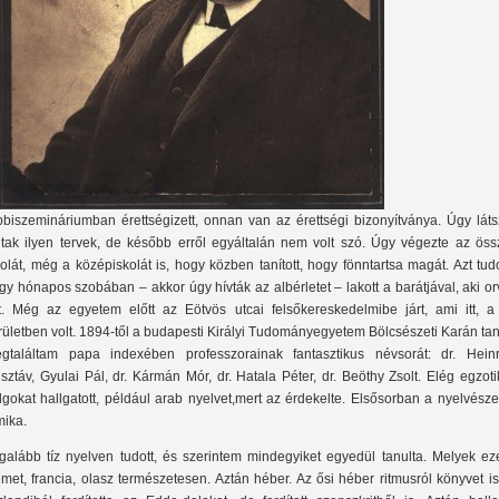
bbiszemináriumban érettségizett, onnan van az érettségi bizonyítványa. Úgy láts
ltak ilyen tervek, de később erről egyáltalán nem volt szó. Úgy végezte az öss
kolát, még a középiskolát is, hogy közben tanított, hogy fönntartsa magát. Azt tu
gy hónapos szobában – akkor úgy hívták az albérletet – lakott a barátjával, aki o
tt. Még az egyetem előtt az Eötvös utcai felsőkereskedelmibe járt, ami itt, a 
rületben volt. 1894-től a budapesti Királyi Tudományegyetem Bölcsészeti Karán tan
gtaláltam papa indexében professzorainak fantasztikus névsorát: dr. Heinr
sztáv, Gyulai Pál, dr. Kármán Mór, dr. Hatala Péter, dr. Beöthy Zsolt. Elég egzot
lgokat hallgatott, például arab nyelvet,mert az érdekelte. Elsősorban a nyelvésze
mika.
galább tíz nyelven tudott, és szerintem mindegyiket egyedül tanulta. Melyek ez
met, francia, olasz természetesen. Aztán héber. Az ősi héber ritmusról könyvet is 