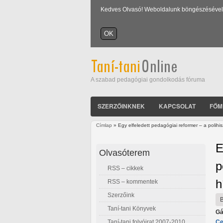
Kedves Olvasó! Weboldalunk böngészésével Ön
A szabad pedagógiai gondolkodás fóruma
SZERZŐINKNEK
KAPCSOLAT
FŐM
Címlap
» Egy elfeledett pedagógiai reformer – a polihi
Jelenlegi hely
E
Olvasóterem
p
RSS – cikkek
h
RSS – kommentek
Szerzőink
Taní-tani Könyvek
Gá
Taní-tani folyóirat 2007-2010
Ce