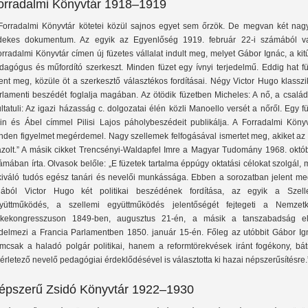
orradalmi Könyvtár 1918–1919
Forradalmi Könyvtár kötetei közül sajnos egyet sem őrzök. De megvan két nag
dekes dokumentum. Az egyik az Egyenlőség 1919. február 22-i számából va
orradalmi Könyvtár címen új füzetes vállalat indult meg, melyet Gábor Ignác, a ki
dagógus és műfordító szerkeszt. Minden füzet egy ívnyi terjedelmű. Eddig hat fü
lent meg, közüle öt a szerkesztő választékos fordításai. Négy Victor Hugo klassz
rlamenti beszédét foglalja magában. Az ötödik füzetben Micheles: A nő, a család
ltatuli: Az igazi házasság c. dolgozatai élén közli Manoello versét a nőről. Egy f
in és Ábel címmel Pilisi Lajos páholybeszédeit publikálja. A Forradalmi Könyv
nden figyelmet megérdemel. Nagy szellemek felfogásával ismertet meg, akiket az 
azolt.” A másik cikket Trencsényi-Waldapfel Imre a Magyar Tudomány 1968. októb
ámában írta. Olvasok belőle: „E füzetek tartalma éppúgy oktatási célokat szolgál, 
kiváló tudós egész tanári és nevelői munkássága. Ebben a sorozatban jelent me
llából Victor Hugo két politikai beszédének fordítása, az egyik a Szell
yüttműködés, a szellemi együttműködés jelentőségét fejtegeti a Nemzetk
kekongresszuson 1849-ben, augusztus 21-én, a másik a tanszabadság el
delmezi a Francia Parlamentben 1850. január 15-én. Főleg az utóbbit Gábor Ig
mcsak a haladó polgár politikai, hanem a reformtörekvések iránt fogékony, bát
sérletező nevelő pedagógiai érdeklődésével is választotta ki hazai népszerűsítésre.
épszerű Zsidó Könyvtár 1922–1930