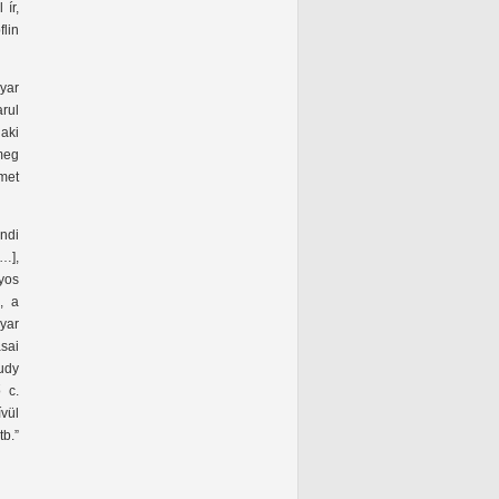
 ír,
lin
gyar
rul
 aki
meg
met
ndi
…],
yos
, a
yar
sai
udy
 c.
vül
tb.”