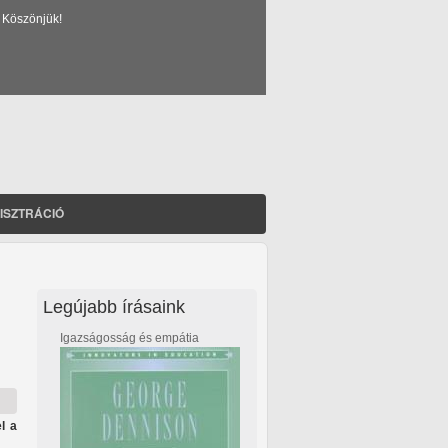
 Köszönjük!
ISZTRÁCIÓ
Legújabb írásaink
Igazságosság és empátia
l a