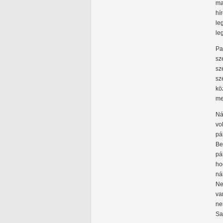
ma
hí
le
le
Pa
sz
sz
sz
kö
me
Ná
vo
pá
Be
pá
ho
ná
Ne
va
ne
Sa