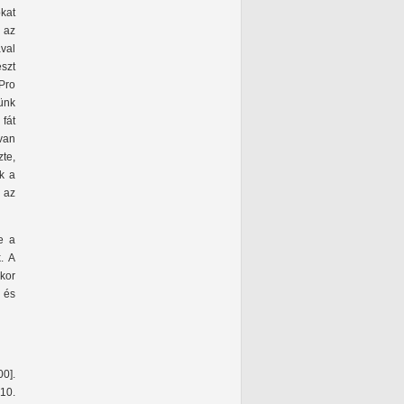
kat
 az
val
észt
 Pro
jünk
fát
gvan
te,
ek a
 az
e a
. A
ikor
, és
00].
10.