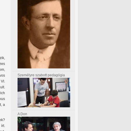
zik,
zes
dom,
Személyre szabott pedagógia
rvos
VI.
ult.
ich
ikus
t, a
A Don
ek?
írt.