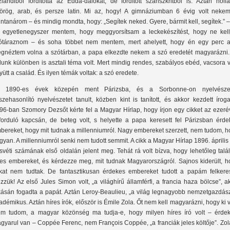
zlandiból fordította az Edda-dalokat, de fordított szanszkritből is. Aztán holl
örög, arab, és persze latin. Mi az, hogy! A gimnáziumban 6 évig volt nekem
tintanárom – és mindig mondta, hogy: „Segítek neked. Gyere, bármit kell, segítek.” 
 egyetlenegyszer mentem, hogy meggyorsítsam a leckekészítést, hogy ne kell
ótáraznom – és soha többet nem mentem, mert ahelyett, hogy én egy perc al
gnéztem volna a szótárban, a papa elkezdte nekem a szó eredetét magyarázni.
lunk különben is asztali téma volt. Mert mindig rendes, szabályos ebéd, vacsora v
yütt a család. És ilyen témák voltak: a szó eredete.
 1890-es évek közepén ment Párizsba, és a Sorbonne-on nyelvészet
szehasonlító nyelvészetet tanult, közben kint is tanított, és akkor kezdett íroga
96-ban Szomory Dezsőt kérte fel a Magyar Hírlap, hogy írjon egy cikket az ezeré
forduló kapcsán, de beteg volt, s helyette a papa keresett fel Párizsban érde
bereket, hogy mit tudnak a millenniumról. Nagy embereket szerzett, nem tudom, h
gyan. A millenniumról senki nem tudott semmit. A cikk a Magyar Hírlap 1896. április 
svéti számának első oldalán jelent meg. Tehát rá volt bízva, hogy lehetőleg talá
res embereket, és kérdezze meg, mit tudnak Magyarországról. Sajnos kiderült, h
kat nem tudtak. De fantasztikusan érdekes embereket tudott a papám felkeres
zzük! Az első Jules Simon volt, „a világhírű államférfi, a francia haza bölcse”, a
kásán fogadta a papát. Aztán Leroy-Beaulieu, „a világ legnagyobb nemzetgazdász
adémikus. Aztán híres írók, először is Émile Zola. Őt nem kell magyarázni, hogy ki v
m tudom, a magyar közönség ma tudja-e, hogy milyen híres író volt – érdek
gyarul van – Coppée Ferenc, nem François Coppée, „a franciák jeles költője”. Zol