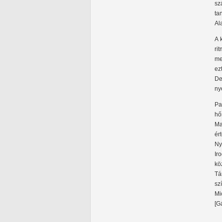
sz
ta
Al
A 
ri
me
ez
De
ny
Pa
hő
Ma
ér
Ny
Ir
kö
Tá
sz
Mi
[G