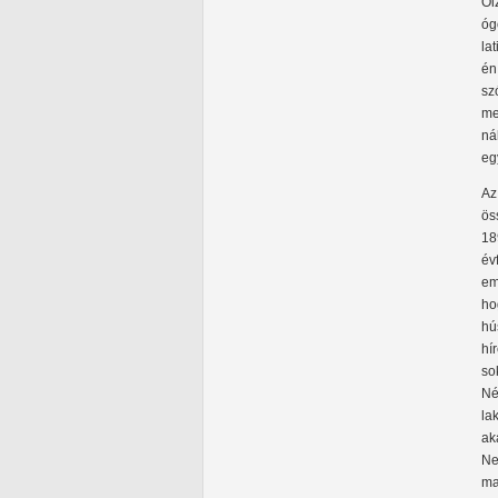
Ói
óg
la
én
sz
me
ná
eg
Az
ös
18
év
em
ho
hú
hí
so
Né
la
ak
Ne
ma