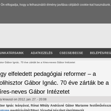
 elfogadja, hogy a felhasználói élmény javítása céljából cookie-kat használunk.
UNKATÁRSAINK
ADATKEZELÉS
CSECSE/BECSE
BELÉPÉS/REG
sztor Gábor Ignác. 70 éve zárták be a híres-neves Gábor Intézetet
gy elfeledett pedagógiai reformer – a
olihisztor Gábor Ignác. 70 éve zárták be a
íres-neves Gábor Intézetet
By
knauszi
on 2012. jan. 27. - 20:08
bor Ignác leányával, Rónai Mihály Andrásné Gábor Marianne festőművéssze
ntropa
megbízásából Bihari Józsefné készített életútinterjút.