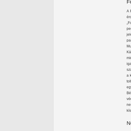
F
A 
ér
„F
pe
je
pa
Mu
Ká
mi
ig
sz
a 
to
eg
Bé
vé
ne
kí
N