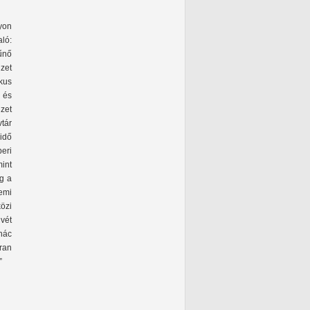
yon
ló:
tűnő
zet
ikus
 és
üzet
tár
idő
eri
mint
g a
emi
özi
vét
nác
ran
”