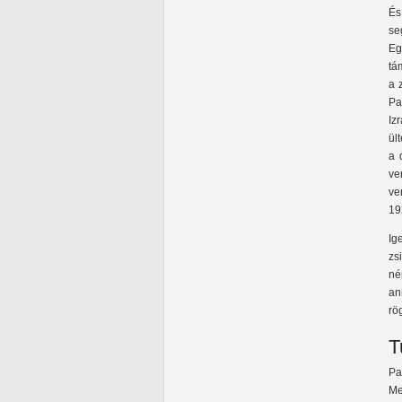
És
se
Eg
tá
a 
Pa
Iz
ül
a 
ve
ve
19
Ig
zs
né
an
rö
T
Pa
Me