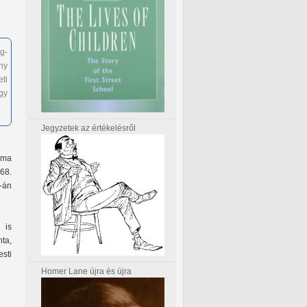
g-
ny
ti
gy
Jegyzetek az értékelésről
(ma
68.
-án
 is
ta,
sti
Homer Lane újra és újra