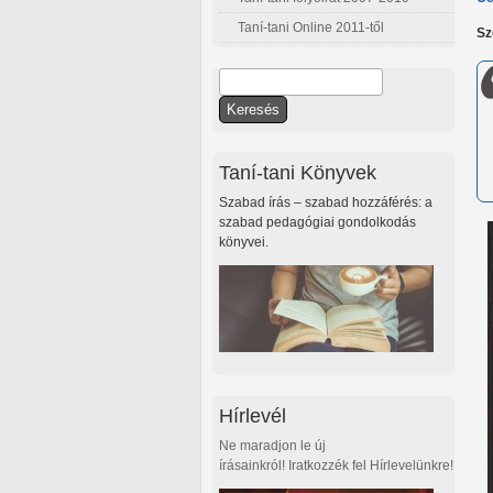
Taní-tani Online 2011-től
Sz
Keresés
Keresés űrlap
Taní-tani Könyvek
Szabad írás – szabad hozzáférés: a
szabad pedagógiai gondolkodás
könyvei.
Hírlevél
Ne maradjon le új
írásainkról! Iratkozzék fel Hírlevelünkre!