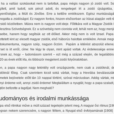
 ha a vallási szokásokat nem is tartottuk, papa mégis nagyon jó zsidó volt. So
gített, amit tudott, sok pénzt adott, és rengeteget írt a zsidó újságokba,
yenlőségbe, a Múlt és Jövőbe. Erre a kettőre emlékszem. Egész munkásságá
mogatta a zsidóságot. Ez nagyon fontos, hiszen elsősorban az írásai alapján vett r
zsidó közéletben. Másra nem is nagyon volt ideje. Főtitkára volt a Magyar Zsidók
lesztina Szövetségnek. Ez a szövetség nem cionista volt, tehát nem az, hogy men
raelbe, hanem hogy segítsük az ott élőket. Akkor még nem is volt Izrael. Papa 
tettetett kint az elesett magyar zsidók, első háborús halottak emlékére. Annak me
dokumentuma, nagyon szép, nagyon őrzöm.
Papám a kitérést abszolút ellenez
rset is írt erről, címe: Ne légy te olyan, mint apáid voltak. Az érdekessége enn
rsnek az, hogy – tudomásom szerint – ezt még a század elején, de legalábbis
20-as évek előtt írta, és többször megjelent zsidó folyóiratokban.
en, a papa nagyon nagy tekintély volt országszerte, nem csak a zsidóknál, d
idóknál főleg. Csak szerintem kicsit soká vártak, hogy a Hevrába beválasszák
metek bejövetele előtt tán 10 nappal történt, szóval márciusban. Addig vártak, m
nyi érdeme volt, annyi zsidó érdeme! Megtaláltam a nyugtát, hogy a papa szaladt
gtön befizette a tagdíjat. Nem megható?
udományos és irodalmi munkássága
pa első ritmikai műve a múlt század legelején jelent meg, A magyar ősi ritmus [19
gvan nekem szerencsére, s nagyon féltem, a Nyugat első évfolyamának [1908] 