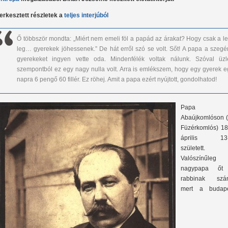
erkesztett részletek a
teljes interjúból
Ő többször mondta: „Miért nem emeli föl a papád az árakat? Hogy csak a le
leg… gyerekek jöhessenek.” De hát erről szó se volt. Sőt! A papa a szegé
gyerekeket ingyen vette oda. Mindenfélék voltak nálunk. Szóval üzle
szempontból ez egy nagy nulla volt. Arra is emlékszem, hogy egy gyerek e
napra 6 pengő 60 fillér. Ez röhej. Amit a papa ezért nyújtott, gondolhatod!
Papa
Abaújkomlóson 
Füzérkomlós) 18
április 13
született.
Valószínűleg
nagypapa őt
rabbinak szán
mert a budape