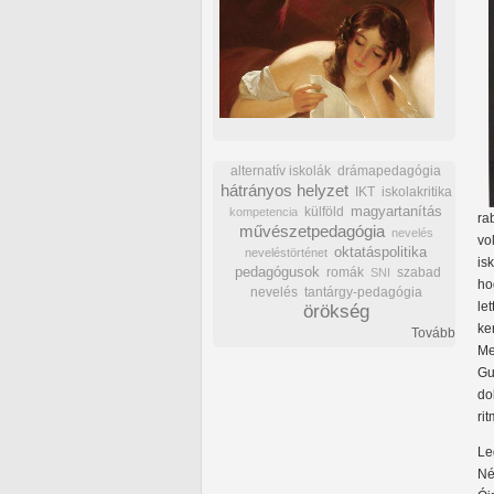
alternatív iskolák
drámapedagógia
hátrányos helyzet
IKT
iskolakritika
külföld
magyartanítás
kompetencia
ra
művészetpedagógia
nevelés
vo
oktatáspolitika
neveléstörténet
is
pedagógusok
romák
szabad
SNI
ho
nevelés
tantárgy-pedagógia
le
örökség
ke
Tovább
Me
Gu
do
rit
Le
Né