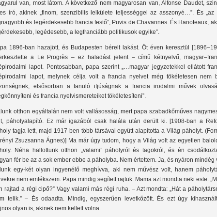
gyarul van, most látom. A következő nem magyarosan van, Alfonse Daudet, szin
res író, akinek „finom, szenzibilis lelkülete teljességgel az asszonyé…”. És „az
gnagyobb és legérdekesebb francia festő”, Puvis de Chavannes. És Hanoteaux, aki
gérdekesebb, legédesebb, a legfranciább politikusok egyike”.
pa 1896-ban hazajött, és Budapesten bérelt lakást. Öt éven keresztül [1896–19
erkesztette a Le Progrès – ez haladást jelent – című kétnyelvű, magyar–fran
épirodalmi lapot. Pontosabban, papa szerint „…magyar jegyzetekkel ellátott fran
épirodalmi lapot, melynek célja volt a francia nyelvet még tökéletesen nem b
zönségnek, elsősorban a tanuló ifjúságnak a francia irodalmi művek olvasá
gkönnyíteni és francia nyelvismereteiket tökéletesíteni”.
lunk otthon egyáltalán nem volt vallásosság, mert papa szabadkőműves nagymes
lt, páholyalapító. Ez már igazából csak halála után derült ki. [1908-ban a Ref
holy tagja lett, majd 1917-ben több társával együtt alapította a Világ páholyt. (For
rényi Zsuzsanna Ágnes)] Ma már úgy tudom, hogy a Világ volt az egyetlen balold
holy. Néha hallottunk otthon „valami” páholyról és tagokról, és én csodálkozt
gyan fér be az a sok ember ebbe a páholyba. Nem értettem. Ja, és nyáron mindég 
lunk egy-két olyan ingyenélő meghívva, aki nem művész volt, hanem páholytá
vekre nem emlékszem. Papa mindig segített rajtuk. Mama azt mondta neki este: „M
n rajtad a régi cipő?” Vagy valami más régi ruha. – Azt mondta: „Hát a páholytár
m telik.” – És odaadta. Mindig, egyszerűen levetkőzött. És ezt úgy kihasznált
jnos olyan is, akinek nem kellett volna.