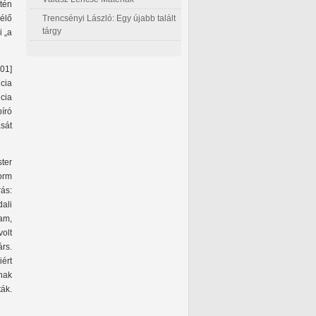
tén
Trencsényi László: Egy újabb talált
 élő
tárgy
 „a
01]
cia
cia
író
sát
ter
orm
rás:
ali
am,
volt
rs.
iért
snak
ák.