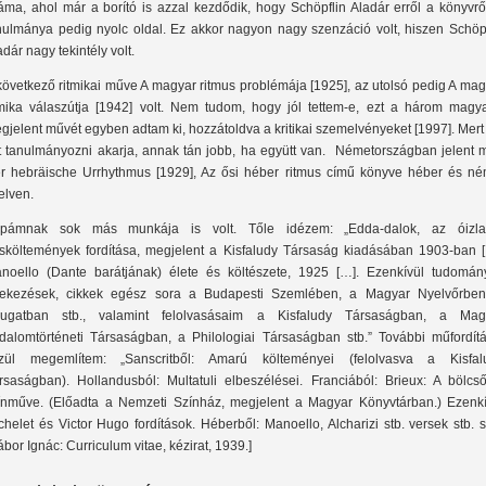
áma, ahol már a borító is azzal kezdődik, hogy Schöpflin Aladár erről a könyvről
nulmánya pedig nyolc oldal. Ez akkor nagyon nagy szenzáció volt, hiszen Schöpf
adár nagy tekintély volt.
következő ritmikai műve A magyar ritmus problémája [1925], az utolsó pedig A ma
tmika válaszútja [1942] volt. Nem tudom, hogy jól tettem-e, ezt a három magya
gjelent művét egyben adtam ki, hozzátoldva a kritikai szemelvényeket [1997]. Mert
t tanulmányozni akarja, annak tán jobb, ha együtt van.
Németországban jelent 
r hebräische Urrhythmus [1929], Az ősi héber ritmus című könyve héber és né
elven.
pámnak sok más munkája is volt. Tőle idézem: „Edda-dalok, az óizla
sköltemények fordítása, megjelent a Kisfaludy Társaság kiadásában 1903-ban [
noello (Dante barátjának) élete és költészete, 1925 […]. Ezenkívül tudomán
tekezések, cikkek egész sora a Budapesti Szemlében, a Magyar Nyelvőrben
ugatban stb., valamint felolvasásaim a Kisfaludy Társaságban, a Mag
odalomtörténeti Társaságban, a Philologiai Társaságban stb.” További műfordítá
zül megemlítem: „Sanscritből: Amarú költeményei (felolvasva a Kisfal
rsaságban). Hollandusból: Multatuli elbeszélései. Franciából: Brieux: A bölcső
ínműve. (Előadta a Nemzeti Színház, megjelent a Magyar Könyvtárban.) Ezenkí
chelet és Victor Hugo fordítások. Héberből: Manoello, Alcharizi stb. versek stb. s
ábor Ignác: Curriculum vitae, kézirat, 1939.]