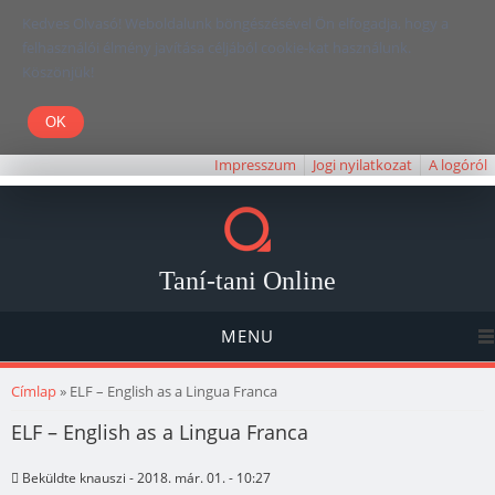
Kedves Olvasó! Weboldalunk böngészésével Ön elfogadja, hogy a
felhasználói élmény javítása céljából cookie-kat használunk.
Köszönjük!
Impresszum
Jogi nyilatkozat
A logóról
Taní-tani Online
MENU
Jelenlegi hely
Címlap
» ELF – English as a Lingua Franca
ELF – English as a Lingua Franca
Beküldte
knauszi
- 2018. már. 01. - 10:27