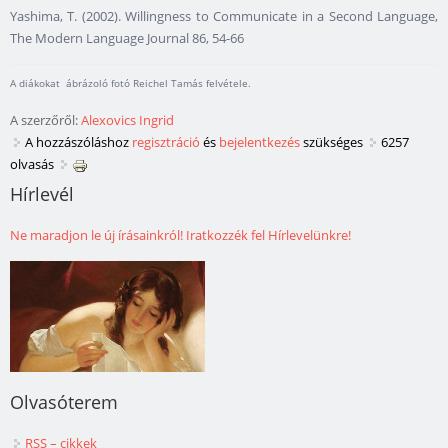
Yashima, T. (2002). Willingness to Communicate in a Second Language,
The Modern Language Journal 86, 54-66
A diákokat ábrázoló fotó Reichel Tamás felvétele.
A szerzőről:
Alexovics Ingrid
A hozzászóláshoz
regisztráció
és
bejelentkezés
szükséges
6257
olvasás
Hírlevél
Ne maradjon le új írásainkról! Iratkozzék fel Hírlevelünkre!
Olvasóterem
RSS – cikkek