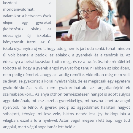
kezdeni a
mondanivalómat:
valamikor a hetvenes évek
elején egy gyereket
(költözésük okán) az
édesanyja új iskolába
kényszerült íratni. Az új
iskola olyannyira új volt, hogy addig nem is járt oda senki, tehát minden
új volt benne: a padok, az ablakok, a gyerekek és a tanárok is. Az
édesanya a beiratkozáskor tudta meg, és ez a tudás őszinte rémülettel
töltötte el, hogy a gyerek angol nyelvet fog tanulni ebben az iskolában,
nem pedig németet, ahogy azt addig remélte. Akkoriban még nem volt
se divat, se gyakorlat a korai nyelvtanítás, de ez mégiscsak egy egyetem
gyakorlóiskolája volt, nem gyakorolhattak az angoltanárjelöltek
szalmabábukon… Az anya otthon természetesen hangot is adott súlyos
aggodalmának, mi lesz ezzel a gyerekkel így, mi haszna lehet az angol
nyelvből, ha felnő. A gyerek pedig az aggodalmak hallatán nagyot
sóhajtott, tényleg mi lesz vele, biztos nehéz lesz így boldogulnia a
világban, ezzel a fura nyelvvel. Aztán végül mégsem lett baj, hogy tud
angolul, mert végül angoltanár lett belőle.