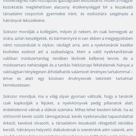
műveltséghez való hozzájutás igazságtalan eloszlásáról, hiszen a magyar
közoktatás meglehetősen alacsony érzékenységgel bír a leszakadó
társadalmi csoportok gyermekei iránt, és eszköztára szegényes a
hátrányok leküzdésére.
Sokszor mondják a kollégáim, milyen jó nekem, én csak bemegyek az
órára, aztán beszélgetek, és bármennyire is van ebben a megjegyzésben
némi rosszindulat is olykor, rávilágít arra, ami a nyelvtanárok kezébe
kivételes eszközt ad: a szabadságra. Mert a valid nyelvtanításnak
valóban módszertanilag rendben lévőnek kell(ene) lennie, de a
módszertani nehézségek és a tanítás hétköznapi feltételeinek hiányai a
valóságban ténylegesen áthidalhatók valamivel: érvényes tartalommal –
értve ez alatt egy közösen érvényesnek tekintett tartalmat
természetesen.
Sokszor mondjuk, ma a világ olyan gyorsan változik, hogy a tanárok
csak kapkodják a fejüket, a nyelvkönyvek pedig pillanatok alatt
érdektelenné válnak a diákok számára. Mihez lehet kezdeni tehát, ha az
otthonról kevés szülői támogatással, kevés nyelvtanulási tapasztalattal
érkező, kevéssé olvasott, a társadalom leszakadó rétegeiből iskolába
kerülő, hátrányos helyzetű diákokoknak is szeretnénk adni valamit, ami