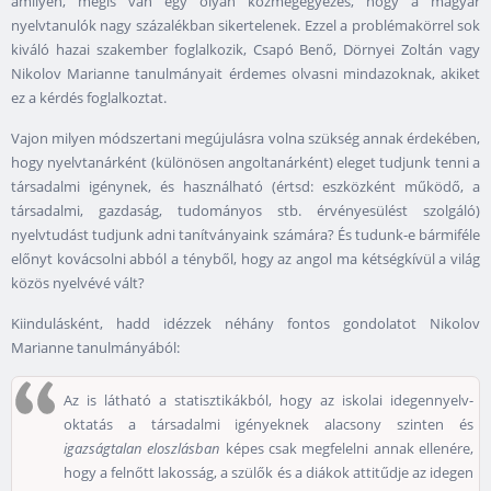
amilyen, mégis van egy olyan közmegegyezés, hogy a magyar
nyelvtanulók nagy százalékban sikertelenek. Ezzel a problémakörrel sok
kiváló hazai szakember foglalkozik, Csapó Benő, Dörnyei Zoltán vagy
Nikolov Marianne tanulmányait érdemes olvasni mindazoknak, akiket
ez a kérdés foglalkoztat.
Vajon milyen módszertani megújulásra volna szükség annak érdekében,
hogy nyelvtanárként (különösen angoltanárként) eleget tudjunk tenni a
társadalmi igénynek, és használható (értsd: eszközként működő, a
társadalmi, gazdaság, tudományos stb. érvényesülést szolgáló)
nyelvtudást tudjunk adni tanítványaink számára? És tudunk-e bármiféle
előnyt kovácsolni abból a tényből, hogy az angol ma kétségkívül a világ
közös nyelvévé vált?
Kiindulásként, hadd idézzek néhány fontos gondolatot Nikolov
Marianne tanulmányából:
Az is látható a statisztikákból, hogy az iskolai idegennyelv-
oktatás a társadalmi igényeknek alacsony szinten és
igazságtalan eloszlásban
képes csak megfelelni annak ellenére,
hogy a felnőtt lakosság, a szülők és a diákok attitűdje az idegen