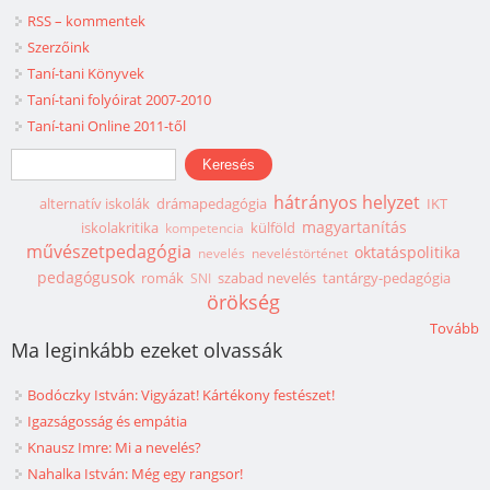
RSS – kommentek
Szerzőink
Taní-tani Könyvek
Taní-tani folyóirat 2007-2010
Taní-tani Online 2011-től
Keresés űrlap
Keresés
hátrányos helyzet
alternatív iskolák
drámapedagógia
IKT
magyartanítás
iskolakritika
külföld
kompetencia
művészetpedagógia
oktatáspolitika
nevelés
neveléstörténet
pedagógusok
romák
szabad nevelés
tantárgy-pedagógia
SNI
örökség
Tovább
Ma leginkább ezeket olvassák
Bodóczky István: Vigyázat! Kártékony festészet!
Igazságosság és empátia
Knausz Imre: Mi a nevelés?
Nahalka István: Még egy rangsor!