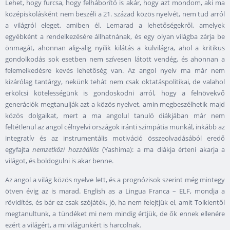
Lehet, hogy furcsa, hogy felháborító is akár, hogy azt mondom, aki ma
középiskolásként nem beszéli a 21. század közös nyelvét, nem tud arról
a világról eleget, amiben él. Lemarad a lehetőségekről, amelyek
egyébként a rendelkezésére állhatnának, és egy olyan világba zárja be
önmagát, ahonnan alig-alig nyílik kilátás a külvilágra, ahol a kritikus
gondolkodás sok esetben nem szívesen látott vendég, és ahonnan a
felemelkedésre kevés lehetőség van. Az angol nyelv ma már nem
kizárólag tantárgy, nekünk tehát nem csak oktatáspolitikai, de valahol
erkölcsi kötelességünk is gondoskodni arról, hogy a felnövekvő
generációk megtanulják azt a közös nyelvet, amin megbeszélhetik majd
közös dolgaikat, mert a ma angolul tanuló diákjában már nem
feltétlenül az angol célnyelvi országok iránti szimpátia munkál, inkább az
integratív és az instrumentális motiváció összeolvadásából eredő
egyfajta
nemzetközi hozzáállás
(Yashima): a ma diákja érteni akarja a
világot, és boldogulni is akar benne.
Az angol a világ közös nyelve lett, és a prognózisok szerint még mintegy
ötven évig az is marad. English as a Lingua Franca – ELF, mondja a
rövidítés, és bár ez csak szójáték, jó, ha nem felejtjük el, amit Tolkientől
megtanultunk, a tündéket mi nem mindig értjük, de ők ennek ellenére
ezért a világért, a mi világunkért is harcolnak.