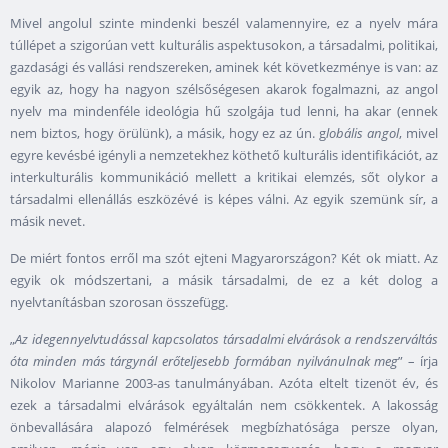
Mivel angolul szinte mindenki beszél valamennyire, ez a nyelv mára
túllépet a szigorúan vett kulturális aspektusokon, a társadalmi, politikai,
gazdasági és vallási rendszereken, aminek két következménye is van: az
egyik az, hogy ha nagyon szélsőségesen akarok fogalmazni, az angol
nyelv ma mindenféle ideológia hű szolgája tud lenni, ha akar (ennek
nem biztos, hogy örülünk), a másik, hogy ez az ún. g
lobális angol
, mivel
egyre kevésbé igényli a nemzetekhez köthető kulturális identifikációt, az
interkulturális kommunikáció mellett a kritikai elemzés, sőt olykor a
társadalmi ellenállás eszközévé is képes válni. Az egyik szemünk sír, a
másik nevet.
De miért fontos erről ma szót ejteni Magyarországon? Két ok miatt. Az
egyik ok módszertani, a másik társadalmi, de ez a két dolog a
nyelvtanításban szorosan összefügg.
„
Az idegennyelvtudással kapcsolatos társadalmi elvárások a rendszerváltás
óta minden más tárgynál erőteljesebb formában nyilvánulnak meg
” – írja
Nikolov Marianne 2003-as tanulmányában. Azóta eltelt tizenöt év, és
ezek a társadalmi elvárások egyáltalán nem csökkentek. A lakosság
önbevallására alapozó felmérések megbízhatósága persze olyan,