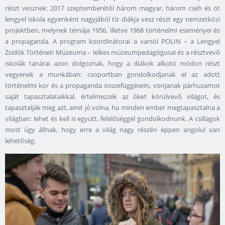
részt vesznek: 2017 szeptemberétől három magyar, három cseh és öt
lengyel iskola egyenként nagyjából tíz diákja vesz részt egy nemzetközi
projektben, melynek témája 1956, illetve 1968 történelmi eseményei és
a propaganda. A program koordinátorai a varsói POLIN – a Lengyel
Zsidók Történeti Múzeuma – lelkes múzeumpedagógusai és a résztvevő
iskolák tanárai azon dolgoznak, hogy a diákok alkotó módon részt
vegyenek a munkában: csoportban gondolkodjanak el az adott
történelmi kor és a propaganda összefüggésein, vonjanak párhuzamot
saját tapasztalataikkal, értelmezzék az őket körülvevő világot, és
tapasztalják meg azt, amit jó volna, ha minden ember megtapasztalna a
világban: lehet és kell is együtt, felelőséggel gondolkodnunk. A csillagok
most úgy állnak, hogy erre a világ nagy részén éppen angolul van
lehetőség.