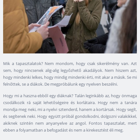
Mik a tapasztalatok? Nem mondom, hogy csak sikerélmény van. Azt
sem, hogy nincsenek alig-alig legyőzhető akadályok. Nem hiszem azt,
hogy mindenki lelkes, hogy mindig mindenki érti, mit akar a másik. Se mi
felnőttek, se a diákok. De megpróbálunk egy nyelven beszélni.
Hogy mi a haszna ebből egy diáknak? Talán leginkább az, hogy önmaga
csodálkozik rá saját lehetőségeire és korlátaira. Hogy nem a tanára
mondja meg neki, mi a nyelvi sztenderd, hanem a kortársak. Hogy segít,
és segítenek neki. Hogy együtt próbál gondolkodni, dolgozni valakikkel,
akiknek szintén nem anyanyelve az angol. Fontos tapasztalat, mert
ebben a folyamatban a befogadást és nem a kirekesztést éli meg.