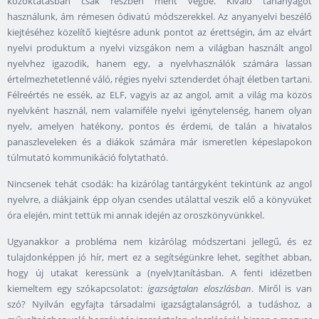
közoktatásban csak részben ment végbe. Kiváló tananyagot
használunk, ám rémesen ódivatú módszerekkel. Az anyanyelvi beszélő
kiejtéséhez közelítő kiejtésre adunk pontot az érettségin, ám az elvárt
nyelvi produktum a nyelvi vizsgákon nem a világban használt angol
nyelvhez igazodik, hanem egy, a nyelvhasználók számára lassan
értelmezhetetlenné váló, régies nyelvi sztenderdet óhajt életben tartani.
Félreértés ne essék, az ELF, vagyis az az angol, amit a világ ma közös
nyelvként használ, nem valamiféle nyelvi igénytelenség, hanem olyan
nyelv, amelyen hatékony, pontos és érdemi, de talán a hivatalos
panaszleveleken és a diákok számára már ismeretlen képeslapokon
túlmutató kommunikáció folytatható.
Nincsenek tehát csodák: ha kizárólag tantárgyként tekintünk az angol
nyelvre, a diákjaink épp olyan csendes utálattal veszik elő a könyvüket
óra elején, mint tettük mi annak idején az oroszkönyvünkkel.
Ugyanakkor a probléma nem kizárólag módszertani jellegű, és ez
tulajdonképpen jó hír, mert ez a segítségünkre lehet, segíthet abban,
hogy új utakat keressünk a (nyelv)tanításban. A fenti idézetben
kiemeltem egy szókapcsolatot:
igazságtalan eloszlásban
. Miről is van
szó? Nyilván egyfajta társadalmi igazságtalanságról, a tudáshoz, a