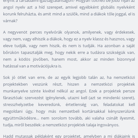
enyhít a társadalmi igazságtalanságon? Hogyan töltheti be jobb híján az
angol nyelv azt a híd szerepet, amivel egyébként globális nyelvként
korunk felruházta, és amit mind a szülők, mind a diákok tőle joggal, el is
várnak?
A negyvenöt perces nyelvórák olyanok, amilyenek, vagy érdekesek,
vagy nem, vagy elhiszik a diákok, hogy ez a nyelv klassz és hasznos, vagy
eleve tudják, vagy nem hiszik, és nem is tudják. Ha azonban a saját
bőrükön tapasztalják meg, hogy nekik erre a tudásra szükségük van,
nem a ködös jövőben, hanem most, akkor az minden bizonnyal
hatással van a motivációjukra is.
Sok jó ötlet van erre, de az egyik legjobb talán az, ha nemzetközi
projektekben veszünk részt, hiszen a nemzetközi projektek
munkanyelve szinte kivétel nélkül az angol. Ezek a projektek persze
fárasztóak: szervezést igénylenek, utazni kell (azt se mindenki szeret),
stresszhelyzetbe keveredünk, értetlenség van, feladatokat kell
megoldani úgy, hogy más nemzetbeli kortársakkal kényszerülünk
együttműködésre… nem sorolom tovább, aki valaha csinált ilyesmit,
tudja, miről beszélek: a nemzetközi projektek talaja ingoványos.
Hadd mutassak példaként egy projektet, amelyben a mi diákjaink is