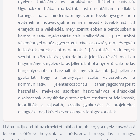
nyelvek tudásához és tanulásához fölöttébb kedvező.
Ugyanakkor hiába motiváltak instrumentálisan a diákok
tömegei, ha a mindennapi nyelvórai tevékenységek nem
építenek a motivációjukra és nem erősítik tovább azt. […]
elterjedt az a vélekedés, mely szerint ebben a periódusban a
kommunikatív nyelvtanítás vált uralkodóvá. […] Ez utóbbi
véleménnyel nehéz egyetérteni, mivel az osztálytermi és egyéb
kutatások ennek ellentmondanak. […] A kutatási eredmények
szerint a közoktatás gyakorlatának jelentős részét ma is a
hagyományos nyelvoktatás jellemzi, ahol a nyelvről való tudás
hangsúlyosabb a használható nyelvtudásnál. […] jellemző
gyakorlat, hogy a tananyagok széles választékából a
kommunikatív, jelentésközpontú tananyagcsomagokat
használják, melyeket azonban hagyományos eljárásokkal
alkalmaznak: a nyúlfarknyi szövegeket rendszerint felolvassák,
lefordítják, a zajosabb, kreatív gyakorlást és projekteket
elhagyják, majd következnek a nyelvtani gyakorlatok.
Hiába tudjuk tehát az elméletet, hiába tudjuk, hogy a nyelv használatát
kellene előtérbe helyezni, a módszertani megújulás a magyar