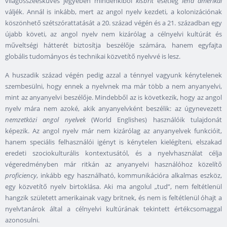
világösszeesküvés jegyében mindenkiből
kisbrit
esetleg
léha amerikai
váljék. Annál is inkább, mert az angol nyelv kezdeti, a kolonizációnak
köszönhető szétszórattatását a 20. század végén és a 21. században egy
újabb követi, az angol nyelv nem kizárólag a célnyelvi kultúrát és
műveltségi hátterét biztosítja beszélője számára, hanem egyfajta
globális tudományos és technikai közvetítő nyelvvé is lesz.
A huszadik század végén pedig azzal a ténnyel vagyunk kénytelenek
szembesülni, hogy ennek a nyelvnek ma már több a nem anyanyelvi,
mint az anyanyelvi beszélője. Mindebből az is következik, hogy az angol
nyelv mára nem azoké, akik anyanyelvként beszélik: az úgynevezett
nemzetközi angol nyelvek
(World Englishes) használóik tulajdonát
képezik. Az angol nyelv már nem kizárólag az anyanyelvek funkcióit,
hanem speciális felhasználói igényt is kénytelen kielégíteni, elszakad
eredeti szociokulturális kontextusától, és a nyelvhasználat célja
végeredményben már ritkán az anyanyelvi használóhoz közelítő
proficiency
, inkább egy használható, kommunikációra alkalmas eszköz,
egy közvetítő nyelv birtoklása. Aki ma angolul „tud”, nem feltétlenül
hangzik született amerikainak vagy britnek, és nem is feltétlenül óhajt a
nyelvtanárok által a célnyelvi kultúrának tekintett értékcsomaggal
azonosulni.