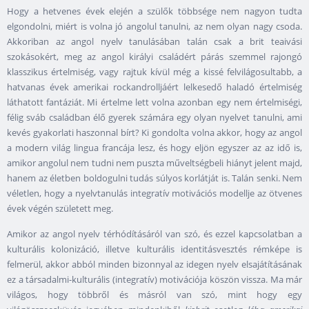
Hogy a hetvenes évek elején a szülők többsége nem nagyon tudta
elgondolni, miért is volna jó angolul tanulni, az nem olyan nagy csoda.
Akkoriban az angol nyelv tanulásában talán csak a brit teaivási
szokásokért, meg az angol királyi családért párás szemmel rajongó
klasszikus értelmiség, vagy rajtuk kívül még a kissé felvilágosultabb, a
hatvanas évek amerikai rockandrolljáért lelkesedő haladó értelmiség
láthatott fantáziát. Mi értelme lett volna azonban egy nem értelmiségi,
félig sváb családban élő gyerek számára egy olyan nyelvet tanulni, ami
kevés gyakorlati haszonnal bírt? Ki gondolta volna akkor, hogy az angol
a modern világ lingua francája lesz, és hogy eljön egyszer az az idő is,
amikor angolul nem tudni nem puszta műveltségbeli hiányt jelent majd,
hanem az életben boldogulni tudás súlyos korlátját is. Talán senki. Nem
véletlen, hogy a nyelvtanulás integratív motivációs modellje az ötvenes
évek végén született meg.
Amikor az angol nyelv térhódításáról van szó, és ezzel kapcsolatban a
kulturális kolonizáció, illetve kulturális identitásvesztés rémképe is
felmerül, akkor abból minden bizonnyal az idegen nyelv elsajátításának
ez a társadalmi-kulturális (integratív) motivációja köszön vissza. Ma már
világos, hogy többről és másról van szó, mint hogy egy