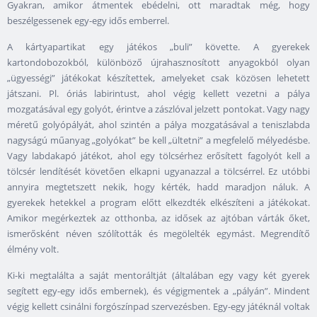
Gyakran, amikor átmentek ebédelni, ott maradtak még, hogy
beszélgessenek egy-egy idős emberrel.
A kártyapartikat egy játékos „buli” követte. A gyerekek
kartondobozokból, különböző újrahasznosított anyagokból olyan
„ügyességi” játékokat készítettek, amelyeket csak közösen lehetett
játszani. Pl. óriás labirintust, ahol végig kellett vezetni a pálya
mozgatásával egy golyót, érintve a zászlóval jelzett pontokat. Vagy nagy
méretű golyópályát, ahol szintén a pálya mozgatásával a teniszlabda
nagyságú műanyag „golyókat” be kell „ültetni” a megfelelő mélyedésbe.
Vagy labdakapó játékot, ahol egy tölcsérhez erősített fagolyót kell a
tölcsér lendítését követően elkapni ugyanazzal a tölcsérrel. Ez utóbbi
annyira megtetszett nekik, hogy kérték, hadd maradjon náluk. A
gyerekek hetekkel a program előtt elkezdték elkészíteni a játékokat.
Amikor megérkeztek az otthonba, az idősek az ajtóban várták őket,
ismerősként néven szólították és megölelték egymást. Megrendítő
élmény volt.
Ki-ki megtalálta a saját mentoráltját (általában egy vagy két gyerek
segített egy-egy idős embernek), és végigmentek a „pályán”. Mindent
végig kellett csinálni forgószínpad szervezésben. Egy-egy játéknál voltak