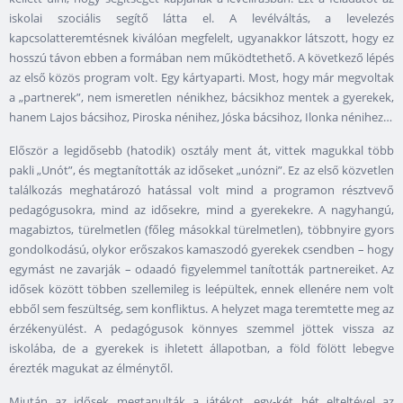
iskolai szociális segítő látta el. A levélváltás, a levelezés
kapcsolatteremtésnek kiválóan megfelelt, ugyanakkor látszott, hogy ez
hosszú távon ebben a formában nem működtethető. A következő lépés
az első közös program volt. Egy kártyaparti. Most, hogy már megvoltak
a „partnerek”, nem ismeretlen nénikhez, bácsikhoz mentek a gyerekek,
hanem Lajos bácsihoz, Piroska nénihez, Jóska bácsihoz, Ilonka nénihez…
Először a legidősebb (hatodik) osztály ment át, vittek magukkal több
pakli „Unót”, és megtanították az időseket „unózni”. Ez az első közvetlen
találkozás meghatározó hatással volt mind a programon résztvevő
pedagógusokra, mind az idősekre, mind a gyerekekre. A nagyhangú,
magabiztos, türelmetlen (főleg másokkal türelmetlen), többnyire gyors
gondolkodású, olykor erőszakos kamaszodó gyerekek csendben – hogy
egymást ne zavarják – odaadó figyelemmel tanították partnereiket. Az
idősek között többen szellemileg is leépültek, ennek ellenére nem volt
ebből sem feszültség, sem konfliktus. A helyzet maga teremtette meg az
érzékenyülést. A pedagógusok könnyes szemmel jöttek vissza az
iskolába, de a gyerekek is ihletett állapotban, a föld fölött lebegve
érezték magukat az élménytől.
Miután az idősek megtanulták a játékot, egy-két hét elteltével az