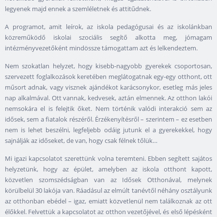
legyenek majd ennek a szemléletnek és attitűdnek.
A programot, amit leírok, az iskola pedagógusai és az iskolánkban
közreműködő iskolai szociális segítő alkotta meg, jómagam
intézményvezetőként mindössze támogattam azt és lelkendeztem.
Nem szokatlan helyzet, hogy kisebb-nagyobb gyerekek csoportosan,
szervezett foglalkozások keretében meglátogatnak egy-egy otthont, ott
műsort adnak, vagy visznek ajándékot karácsonykor, esetleg más jeles
nap alkalmával. Ott vannak, kedvesek, aztán elmennek. Az otthon lakói
nemsokára el is felejtik őket. Nem történik valódi interakció sem az
idősek, sem a fiatalok részéről. Érzékenyítésről – szerintem – ez esetben
nem is lehet beszélni, legfeljebb odáig jutunk el a gyerekekkel, hogy
sajnálják az időseket, de van, hogy csak félnek tőlük…
Mi igazi kapcsolatot szerettünk volna teremteni. Ebben segített sajátos
helyzetünk, hogy az épület, amelyben az iskola otthont kapott,
közvetlen szomszédságban van az Idősek Otthonával, melynek
körülbelül 30 lakója van. Ráadásul az elmúlt tanévtől néhány osztályunk
az otthonban ebédel – igaz, emiatt közvetlenül nem találkoznak az ott
élőkkel. Felvettük a kapcsolatot az otthon vezetőjével, és első lépésként