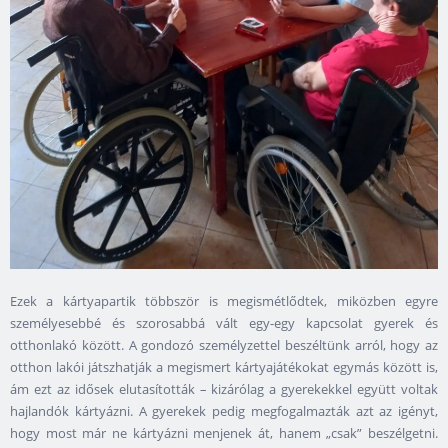
Ezek a kártyapartik többször is megismétlődtek, miközben egyre
személyesebbé és szorosabbá vált egy-egy kapcsolat gyerek és
otthonlakó között. A gondozó személyzettel beszéltünk arról, hogy az
otthon lakói játszhatják a megismert kártyajátékokat egymás között is,
ám ezt az idősek elutasították – kizárólag a gyerekekkel együtt voltak
hajlandók kártyázni. A gyerekek pedig megfogalmazták azt az igényt,
hogy most már ne kártyázni menjenek át, hanem „csak” beszélgetni.