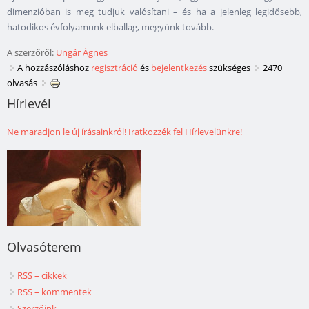
dimenzióban is meg tudjuk valósítani – és ha a jelenleg legidősebb,
hatodikos évfolyamunk elballag, megyünk tovább.
A szerzőről:
Ungár Ágnes
A hozzászóláshoz
regisztráció
és
bejelentkezés
szükséges
2470
olvasás
Hírlevél
Ne maradjon le új írásainkról! Iratkozzék fel Hírlevelünkre!
Olvasóterem
RSS – cikkek
RSS – kommentek
Szerzőink