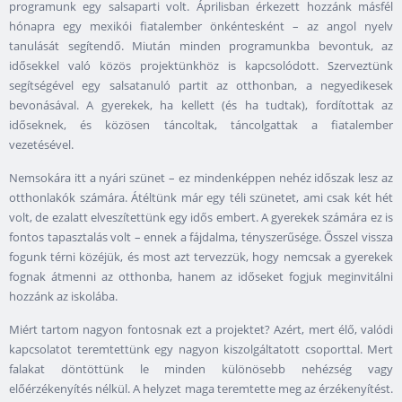
programunk egy salsaparti volt. Áprilisban érkezett hozzánk másfél
hónapra egy mexikói fiatalember önkéntesként – az angol nyelv
tanulását segítendő. Miután minden programunkba bevontuk, az
idősekkel való közös projektünkhöz is kapcsolódott. Szerveztünk
segítségével egy salsatanuló partit az otthonban, a negyedikesek
bevonásával. A gyerekek, ha kellett (és ha tudtak), fordítottak az
időseknek, és közösen táncoltak, táncolgattak a fiatalember
vezetésével.
Nemsokára itt a nyári szünet – ez mindenképpen nehéz időszak lesz az
otthonlakók számára. Átéltünk már egy téli szünetet, ami csak két hét
volt, de ezalatt elveszítettünk egy idős embert. A gyerekek számára ez is
fontos tapasztalás volt – ennek a fájdalma, tényszerűsége. Ősszel vissza
fogunk térni közéjük, és most azt tervezzük, hogy nemcsak a gyerekek
fognak átmenni az otthonba, hanem az időseket fogjuk meginvitálni
hozzánk az iskolába.
Miért tartom nagyon fontosnak ezt a projektet? Azért, mert élő, valódi
kapcsolatot teremtettünk egy nagyon kiszolgáltatott csoporttal. Mert
falakat döntöttünk le minden különösebb nehézség vagy
előérzékenyítés nélkül. A helyzet maga teremtette meg az érzékenyítést.