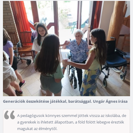
Generációk összekötése játékkal, barátsággal. Ungár Ágnes írása
A pedagógusok könnyes szemmel jöttek vissza az iskolába, de
a gyerekek is ihletett állapotban, a föld fölött lebegve érezték
magukat az élménytől.