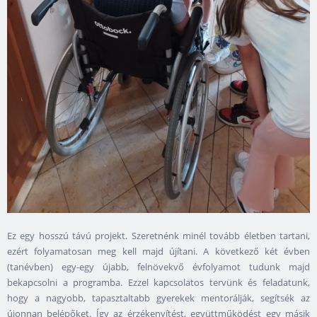
Ez egy hosszú távú projekt. Szeretnénk minél tovább életben tartani,
ezért folyamatosan meg kell majd újítani. A következő két évben
(tanévben) egy-egy újabb, felnövekvő évfolyamot tudunk majd
bekapcsolni a programba. Ezzel kapcsolatos tervünk és feladatunk,
hogy a nagyobb, tapasztaltabb gyerekek mentorálják, segítsék az
újonnan belépőket. Így az érzékenyítést, együttműködést egy másik