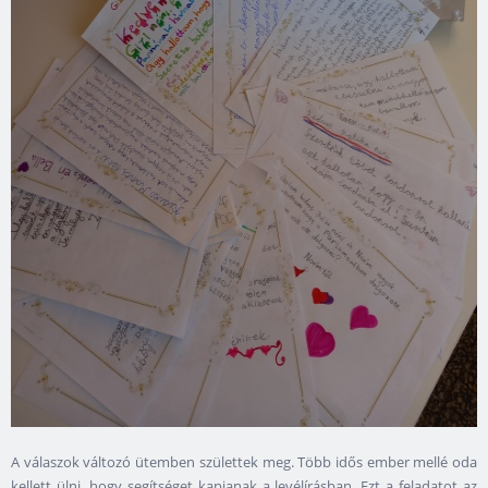
A válaszok változó ütemben születtek meg. Több idős ember mellé oda
kellett ülni, hogy segítséget kapjanak a levélírásban. Ezt a feladatot az