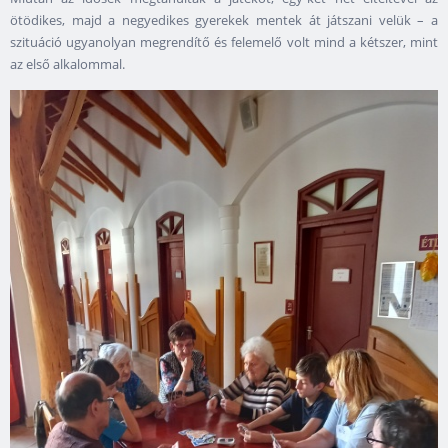
ötödikes, majd a negyedikes gyerekek mentek át játszani velük – a
szituáció ugyanolyan megrendítő és felemelő volt mind a kétszer, mint
az első alkalommal.