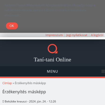
Kedves Olvasó! Weboldalunk böngészésével Ön elfogadja, hogy a
felhasználói élmény javítása céljából cookie-kat használunk.
Köszönjük!
Impresszum
Jogi nyilatkozat
A logóról
Taní-tani Online
MENU
Jelenlegi hely
Címlap
» Érzékenyítés másképp
Érzékenyítés másképp
Beküldte
knauszi
- 2024. jún. 24. - 12:26