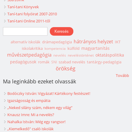
Taní-tani Könyvek
Taní-tani folyóirat 2007-2010
Taní-tani Online 2011-től
Keresés űrlap
Keresés
hátrányos helyzet
alternatív iskolák
drámapedagógia
IKT
magyartanítás
iskolakritika
külföld
kompetencia
művészetpedagógia
oktatáspolitika
nevelés
neveléstörténet
pedagógusok
romák
szabad nevelés
tantárgy-pedagógia
SNI
örökség
Tovább
Ma leginkább ezeket olvassák
Bodóczky István: Vigyázat! Kártékony festészet!
Igazságosság és empátia
„Neked silány szám, nékem egy világ”
Knausz Imre: Mi a nevelés?
Nahalka István: Még egy rangsor!
„Kiemelkedő” csaló iskolák