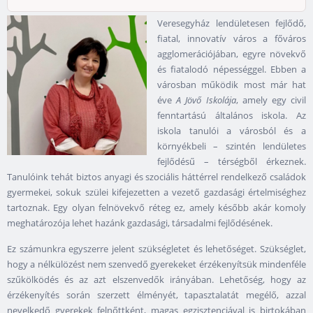
Veresegyház lendületesen fejlődő,
fiatal, innovatív város a főváros
agglomerációjában, egyre növekvő
és fiatalodó népességgel. Ebben a
városban működik most már hat
éve
A Jövő Iskolája
, amely egy civil
fenntartású általános iskola. Az
iskola tanulói a városból és a
környékbeli – szintén lendületes
fejlődésű – térségből érkeznek.
Tanulóink tehát biztos anyagi és szociális háttérrel rendelkező családok
gyermekei, sokuk szülei kifejezetten a vezető gazdasági értelmiséghez
tartoznak. Egy olyan felnövekvő réteg ez, amely később akár komoly
meghatározója lehet hazánk gazdasági, társadalmi fejlődésének.
Ez számunkra egyszerre jelent szükségletet és lehetőséget. Szükséglet,
hogy a nélkülözést nem szenvedő gyerekeket érzékenyítsük mindenféle
szűkölködés és az azt elszenvedők irányában. Lehetőség, hogy az
érzékenyítés során szerzett élményét, tapasztalatát megélő, azzal
nevelkedő gyerekek felnőttként, magas egzisztenciával is birtokában