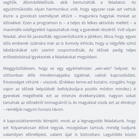
segítők, állomásfelelősök, akik bemutatták a feladatot. Az
együttműködés olyan harmonikus volt, hogy egyszer csak azt vettük
észre: a gondozó személyzet eltűnt – magunkra hagytak minket az
idősekkel. Ezen a programon is – a teljes és lelkes aktivitás mellett – a
maximális odafigyelést tapasztaltuk meg a gyerekek részéről. Volt olyan
feladat, ahol ők javasolták: egyszerűsítsünk a játékon, látva, hogy egyes
idős emberek számára már az is komoly kihívás, hogy a négyféle színű
labdácskákat szín szerint csoportosítsák. Az idősek pedig teljes
erőbedobással igyekeztek a feladatokat megoldani.
Meggyőződésem, hogy ez egy egyértelműen „win-win” helyzet. Az
otthonban élők mindennapjaiba izgalmat, valódi kapcsolódást,
frissességet vittünk – viszünk. (Érdekes lenne azt kutatni, vizsgálni, hogy
vajon az idősek leépülését befolyásolja-e pozitív módon mindez.) A
gyerekek megélhetik ezt az intenzív érzékenyülést, nagyon sokat
tanulnak az idősektől önmagukról is, és magukkal viszik ezt az élményt
– reméljük nagyon hosszú távon.
A kapcsolatteremtés létrejött, most az a legnagyobb feladatunk, hogy
ezt folyamatosan élővé tegyük, mozgásban tartsuk, mindig tudjunk
valamilyen előrelépést, valami újat is biztosítani. Legutóbbi közös