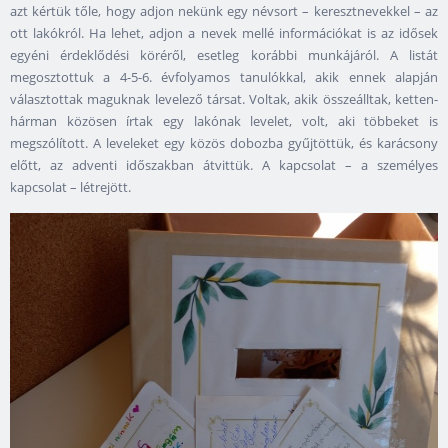
azt kértük tőle, hogy adjon nekünk egy névsort – keresztnevekkel – az
ott lakókról. Ha lehet, adjon a nevek mellé információkat is az idősek
egyéni érdeklődési köréről, esetleg korábbi munkájáról. A listát
megosztottuk a 4-5-6. évfolyamos tanulókkal, akik ennek alapján
választottak maguknak levelező társat. Voltak, akik összeálltak, ketten-
hárman közösen írtak egy lakónak levelet, volt, aki többeket is
megszólított. A leveleket egy közös dobozba gyűjtöttük, és karácsony
előtt, az adventi időszakban átvittük. A kapcsolat – a személyes
kapcsolat – létrejött.