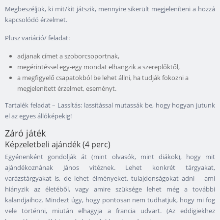
Megbeszéljük, ki mit/kit játszik, mennyire sikerült megjeleníteni a hozzá
kapcsolódó érzelmet.
Plusz variáció/ feladat:
adjanak címet a szoborcsoportnak,
megérintéssel egy-egy mondat elhangzik a szereplőktől,
a megfigyelő csapatokból be lehet állni, ha tudják fokozni a
megjelenített érzelmet, eseményt.
Tartalék feladat – Lassítás: lassítással mutassák be, hogy hogyan jutunk
el az egyes állóképekig!
Záró játék
Képzeletbeli ajándék (4 perc)
Egyénenként gondolják át (mint olvasók, mint diákok), hogy mit
ajándékoznának János vitéznek. Lehet konkrét tárgyakat,
varázstárgyakat is, de lehet élményeket, tulajdonságokat adni – ami
hiányzik az életéből, vagy amire szüksége lehet még a további
kalandjaihoz. Mindezt úgy, hogy pontosan nem tudhatjuk, hogy mi fog
vele történni, miután elhagyja a francia udvart. (Az eddigiekhez