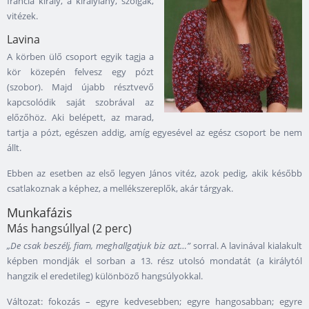
francia király, a királylány, szolgák,
vitézek.
Lavina
A körben ülő csoport egyik tagja a
kör közepén felvesz egy pózt
(szobor). Majd újabb résztvevő
kapcsolódik saját szobrával az
előzőhöz. Aki belépett, az marad,
tartja a pózt, egészen addig, amíg egyesével az egész csoport be nem
állt.
Ebben az esetben az első legyen János vitéz, azok pedig, akik később
csatlakoznak a képhez, a mellékszereplők, akár tárgyak.
Munkafázis
Más hangsúllyal (2 perc)
„De csak beszélj, fiam, meghallgatjuk biz azt…”
sorral. A lavinával kialakult
képben mondják el sorban a 13. rész utolsó mondatát (a királytól
hangzik el eredetileg) különböző hangsúlyokkal.
Változat: fokozás – egyre kedvesebben; egyre hangosabban; egyre