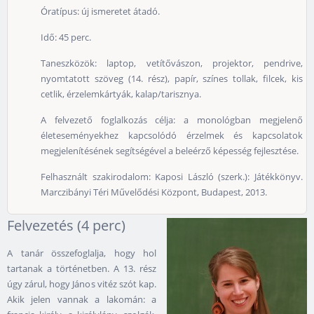
Óratípus: új ismeretet átadó.
Idő: 45 perc.
Taneszközök: laptop, vetítővászon, projektor, pendrive,
nyomtatott szöveg (14. rész), papír, színes tollak, filcek, kis
cetlik, érzelemkártyák, kalap/tarisznya.
A felvezető foglalkozás célja: a monológban megjelenő
életeseményekhez kapcsolódó érzelmek és kapcsolatok
megjelenítésének segítségével a beleérző képesség fejlesztése.
Felhasznált szakirodalom: Kaposi László (szerk.): Játékkönyv.
Marczibányi Téri Művelődési Központ, Budapest, 2013.
Felvezetés (4 perc)
A tanár összefoglalja, hogy hol
tartanak a történetben. A 13. rész
úgy zárul, hogy János vitéz szót kap.
Akik jelen vannak a lakomán: a