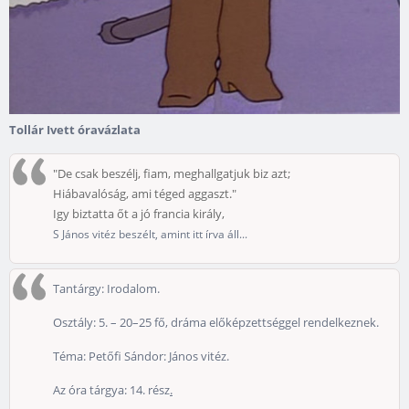
Tollár Ivett óravázlata
"De csak beszélj, fiam, meghallgatjuk biz azt;
Hiábavalóság, ami téged aggaszt."
Igy biztatta őt a jó francia király,
S János vitéz beszélt, amint itt írva áll...
Tantárgy: Irodalom.
Osztály: 5. – 20–25 fő, dráma előképzettséggel rendelkeznek.
Téma: Petőfi Sándor: János vitéz.
Az óra tárgya: 14. rész
.