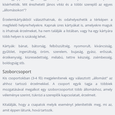
kísérhették. Mit érezhetett János vitéz és a többi szereplő az egyes
„állomásokon”?
Érzelemkártyákból választhatnak, és odahelyezhetik a térképen a
megfelelő helyre/helyekre. Kapnak üres kártyákat is, amelyekre maguk
is írhatnak érzelmeket, ha nem találják a listában, vagy ha egy kártyára
több helyen is szükség lehet.
Kártyák: bánat, bátorság, felbőszültség, nyomorult, kíváncsiság,
gyűlölet, ingerültség, öröm, szerelem, bujaság, gyász, erőszak,
érzékenység, kiüresedettség, mélabú, tettre készség, zsémbesség,
boldogság stb.
Szoborcsoport
Kis csoportokban (3-4 fő) megjelenítenek egy választott „állomást” az
ahhoz tartozó érzelmekkel. A csoport egyik tagja a többiek
mozgatásával megalkot egy szoborcsoportot több állomáshoz, amely
véleménye szerint, tükrözi a szereplők kapcsolatait, érzelmeit.
Kitalálják, hogy a csapatok melyik eseményt jelenítették meg, mi az,
amit éppen látunk, hová tartozik.