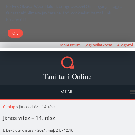
Kedves Olvasó! Weboldalunk böngészésével Ön elfogadja, hogy a
felhasználói élmény javítása céljából cookie-kat használunk.
Köszönjük!
Impresszum
Jogi nyilatkozat
A logóról
Taní-tani Online
MENU
Jelenlegi hely
Címlap
» János vitéz – 14. rész
János vitéz – 14. rész
Beküldte
knauszi
- 2021. máj. 24. - 12:16