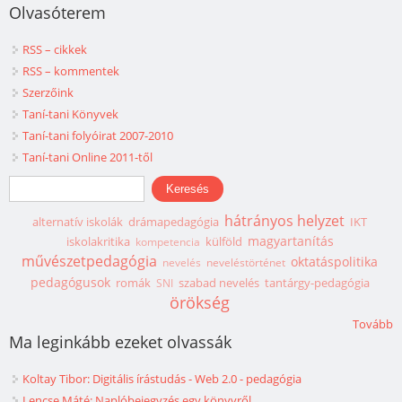
Olvasóterem
RSS – cikkek
RSS – kommentek
Szerzőink
Taní-tani Könyvek
Taní-tani folyóirat 2007-2010
Taní-tani Online 2011-től
Keresés űrlap
Keresés
hátrányos helyzet
alternatív iskolák
drámapedagógia
IKT
magyartanítás
iskolakritika
külföld
kompetencia
művészetpedagógia
oktatáspolitika
nevelés
neveléstörténet
pedagógusok
romák
szabad nevelés
tantárgy-pedagógia
SNI
örökség
Tovább
Ma leginkább ezeket olvassák
Koltay Tibor: Digitális írástudás - Web 2.0 - pedagógia
Lencse Máté: Naplóbejegyzés egy könyvről