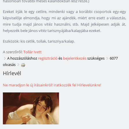
hasonlóan további mesés kalandokban lesz része.)
Ezeket írják le egy cetlire, mindenki vagy a korábbi csoportok egy-egy
képviselője elmondja, hogy mi az ajándék, miért erre esett a választás,
mire tudja majd János vitéz használni, stb. Majd jelképesen adják át,
helyezzék bele János vitéz tarisznyájába/kalapjába ezeket.
Eszközök: kis cetlik, tollak, tarisznya/kalap.
A szerzőről:
Tollár Ivett
A hozzászóláshoz
regisztráció
és
bejelentkezés
szükséges
6077
olvasás
Hírlevél
Ne maradjon le új írásainkról! Iratkozzék fel Hírlevelünkre!