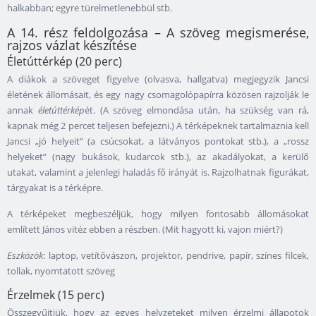
halkabban; egyre türelmetlenebbül stb.
A 14. rész feldolgozása – A szöveg megismerése,
rajzos vázlat készítése
Életúttérkép (20 perc)
A diákok a szöveget figyelve (olvasva, hallgatva) megjegyzik Jancsi
életének állomásait, és egy nagy csomagolópapírra közösen rajzolják le
annak
életúttérkép
ét. (A szöveg elmondása után, ha szükség van rá,
kapnak még 2 percet teljesen befejezni.) A térképeknek tartalmaznia kell
Jancsi „jó helyeit” (a csúcsokat, a látványos pontokat stb.), a „rossz
helyeket” (nagy bukások, kudarcok stb.), az akadályokat, a kerülő
utakat, valamint a jelenlegi haladás fő irányát is. Rajzolhatnak figurákat,
tárgyakat is a térképre.
A térképeket megbeszéljük, hogy milyen fontosabb állomásokat
említett János vitéz ebben a részben. (Mit hagyott ki, vajon miért?)
Eszközök
: laptop, vetítővászon, projektor, pendrive, papír, színes filcek,
tollak, nyomtatott szöveg
Érzelmek (15 perc)
Összegyűjtjük, hogy az egyes helyzeteket milyen érzelmi állapotok