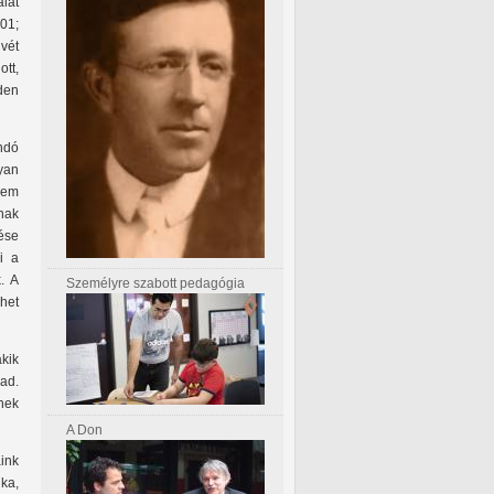
lat
01;
vét
tt,
den
ndó
yan
nem
nak
ése
i a
. A
Személyre szabott pedagógia
het
akik
ad.
nek
A Don
aink
ka,