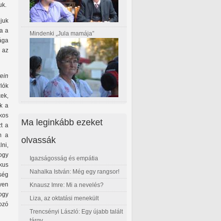
uk.
juk
ha a
Mindenki „Jula mamája”
ága
 az
ein
lók
ek,
ak a
ékos
Ma leginkább ezeket
t a
m a
olvassák
ni,
hogy
Igazságosság és empátia
ikus
Nahalka István: Még egy rangsor!
őség
yen
Knausz Imre: Mi a nevelés?
ogy
Liza, az oktatási menekült
ozó
Trencsényi László: Egy újabb talált
tárgy