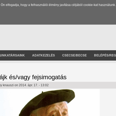
 elfogadja, hogy a felhasználói élmény javítása céljából cookie-kat használunk.
UNKATÁRSAINK
ADATKEZELÉS
CSECSE/BECSE
BELÉPÉS/REG
ájk és/vagy fejsimogatás
By
knauszi
on 2014. ápr. 17. - 13:02