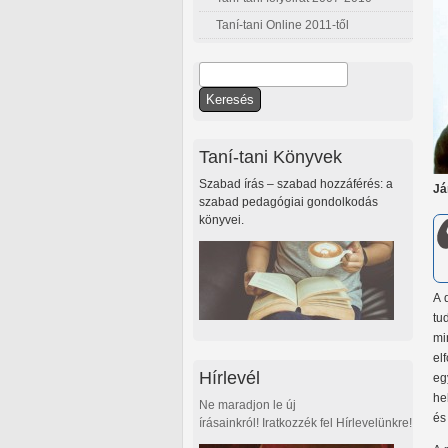
Taní-tani Online 2011-től
Keresés
Keresés űrlap
Taní-tani Könyvek
Szabad írás – szabad hozzáférés: a
Já
szabad pedagógiai gondolkodás
könyvei.
A 
tu
mi
el
Hírlevél
eg
he
Ne maradjon le új
és
írásainkról! Iratkozzék fel Hírlevelünkre!