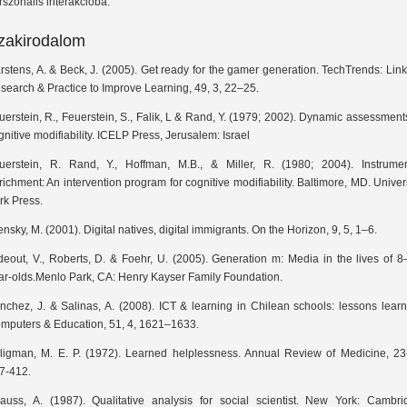
rszonális interakcióba.
zakirodalom
rstens, A. & Beck, J. (2005). Get ready for the gamer generation. TechTrends: Lin
search & Practice to Improve Learning, 49, 3, 22–25.
uerstein, R., Feuerstein, S., Falik, L & Rand, Y. (1979; 2002). Dynamic assessment
gnitive modifiability. ICELP Press, Jerusalem: Israel
uerstein, R. Rand, Y., Hoffman, M.B., & Miller, R. (1980; 2004). Instrumen
richment: An intervention program for cognitive modifiability. Baltimore, MD. Univer
rk Press.
ensky, M. (2001). Digital natives, digital immigrants. On the Horizon, 9, 5, 1–6.
deout, V., Roberts, D. & Foehr, U. (2005). Generation m: Media in the lives of 
ar-olds.Menlo Park, CA: Henry Kayser Family Foundation.
nchez, J. & Salinas, A. (2008). ICT & learning in Chilean schools: lessons lear
mputers & Education, 51, 4, 1621–1633.
ligman, M. E. P. (1972). Learned helplessness. Annual Review of Medicine, 23(
7-412.
rauss, A. (1987). Qualitative analysis for social scientist. New York: Cambri