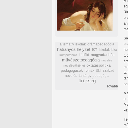
A 
eg
Ri
pr
ah
me
So
ku
alternatív iskolák
drámapedagógia
hátrányos helyzet
IKT
iskolakritika
he
külföld
magyartanítás
kompetencia
tu
művészetpedagógia
nevelés
ér
oktatáspolitika
neveléstörténet
me
pedagógusok
romák
szabad
SNI
ta
nevelés
tantárgy-pedagógia
ta
örökség
se
Tovább
A 
a 
Me
ke
Té
mű