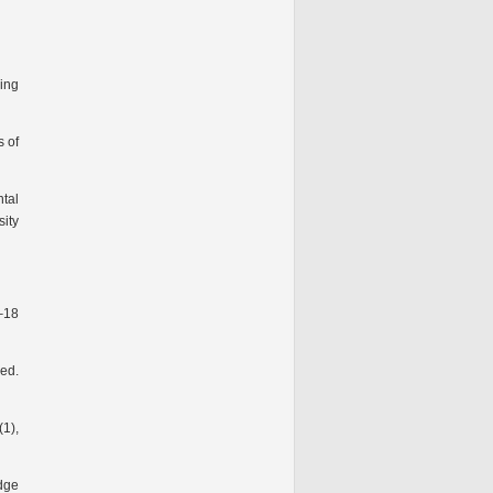
king
s of
tal
sity
8–18
ned.
1),
dge