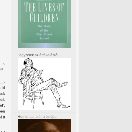
Jegyzetek az értékelésről
ia
s ki
épek
it,
et”,
ben
Homer Lane újra és újra
tést