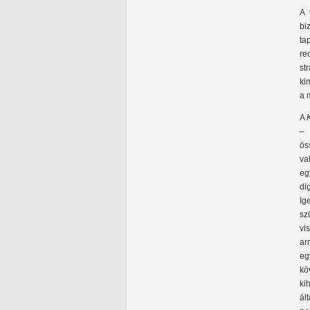
A 
bi
ta
re
st
ki
a 
A
– 
ös
va
eg
di
Ig
sz
vi
ar
eg
kö
ki
ál