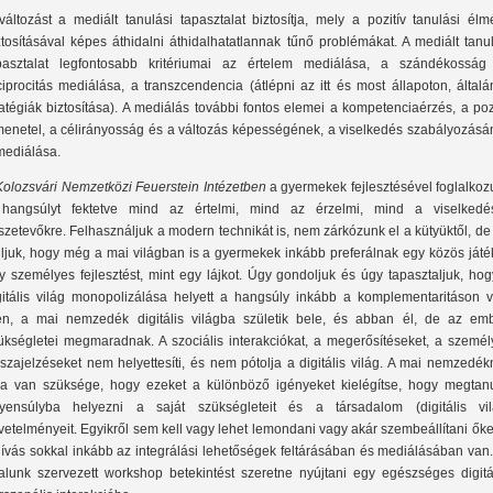
változást a mediált tanulási tapasztalat biztosítja, mely a pozitív tanulási él
ztosításával képes áthidalni áthidalhatatlannak tűnő problémákat. A mediált tanu
pasztalat legfontosabb kritériumai az értelem mediálása, a szándékosság
ciprocitás mediálása, a transzcendencia (átlépni az itt és most állapoton, által
ratégiák biztosítása). A mediálás további fontos elemei a kompetenciaérzés, a poz
menetel, a célirányosság és a változás képességének, a viselkedés szabályozásá
mediálása.
Kolozsvári Nemzetközi Feuerstein Intézetben
a gyermekek fejlesztésével foglalkoz
hangsúlyt fektetve mind az értelmi, mind az érzelmi, mind a viselkedé
szetevőkre. Felhasználjuk a modern technikát is, nem zárkózunk el a kütyüktől, de
lljuk, hogy még a mai világban is a gyermekek inkább preferálnak egy közös játé
y személyes fejlesztést, mint egy lájkot. Úgy gondoljuk és úgy tapasztaljuk, ho
gitális világ monopolizálása helyett a hangsúly inkább a komplementaritáson v
en, a mai nemzedék digitális világba születik bele, és abban él, de az emb
ükségletei megmaradnak. A szociális interakciókat, a megerősítéseket, a személ
sszajelzéseket nem helyettesíti, és nem pótolja a digitális világ. A mai nemzedé
ra van szüksége, hogy ezeket a különböző igényeket kielégítse, hogy megtanu
yensúlyba helyezni a saját szükségleteit és a társadalom (digitális vil
vetelményeit. Egyikről sem kell vagy lehet lemondani vagy akár szembeállítani őke
hívás sokkal inkább az integrálási lehetőségek feltárásában és mediálásában van
talunk szervezett workshop betekintést szeretne nyújtani egy egészséges digitál