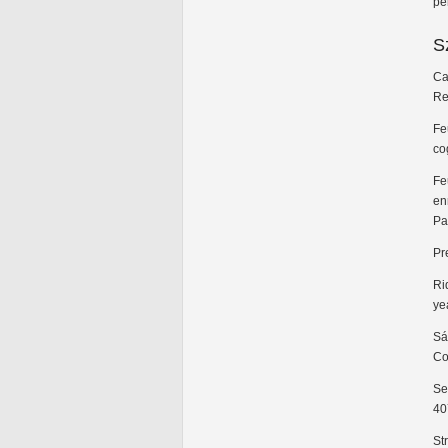
pe
S
Ca
Re
Fe
co
Fe
en
Pa
Pr
Ri
ye
Sá
Co
Se
40
St