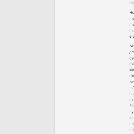
mi
Ho
me
má
mi
ér
Ak
pr
gy
ak
kl
cí
za
mé
ha
ak
fe
ny
te
op
en