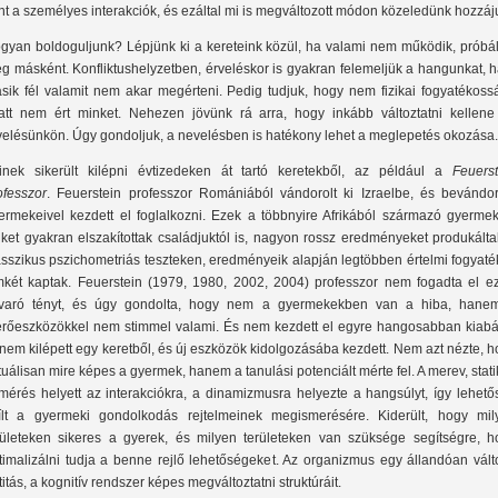
nt a személyes interakciók, és ezáltal mi is megváltozott módon közeledünk hozzáj
gyan boldoguljunk? Lépjünk ki a kereteink közül, ha valami nem működik, próbál
g másként. Konfliktushelyzetben, érveléskor is gyakran felemeljük a hangunkat, 
sik fél valamit nem akar megérteni. Pedig tudjuk, hogy nem fizikai fogyatékoss
att nem ért minket. Nehezen jövünk rá arra, hogy inkább változtatni kellene
velésünkön. Úgy gondoljuk, a nevelésben is hatékony lehet a meglepetés okozása.
inek sikerült kilépni évtizedeken át tartó keretekből, az például a
Feuerst
ofesszor
. Feuerstein professzor Romániából vándorolt ki Izraelbe, és bevándor
ermekeivel kezdett el foglalkozni. Ezek a többnyire Afrikából származó gyermek
iket gyakran elszakítottak családjuktól is, nagyon rossz eredményeket produkált
asszikus pszichometriás teszteken, eredményeik alapján legtöbben értelmi fogyat
mkét kaptak. Feuerstein (1979, 1980, 2002, 2004) professzor nem fogadta el ez
varó tényt, és úgy gondolta, hogy nem a gyermekekben van a hiba, hane
rőeszközökkel nem stimmel valami. És nem kezdett el egyre hangosabban kiabál
nem kilépett egy keretből, és új eszközök kidolgozásába kezdett. Nem azt nézte, 
tuálisan mire képes a gyermek, hanem a tanulási potenciált mérte fel. A merev, stat
lmérés helyett az interakciókra, a dinamizmusra helyezte a hangsúlyt, így lehet
ílt a gyermeki gondolkodás rejtelmeinek megismerésére. Kiderült, hogy mil
rületeken sikeres a gyerek, és milyen területeken van szüksége segítségre, h
timalizálni tudja a benne rejlő lehetőségeket. Az organizmus egy állandóan vált
titás, a kognitív rendszer képes megváltoztatni struktúráit.