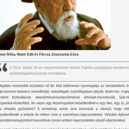
nos Réka, Maior Edit és Fărcaș Zsuzsanna írása
A 2014. április 26-án megrendezésre kerülő Digitális pedagógus konferenc
műhelyfoglalkozásának bemutatása
digitális nemzedék kütyükön nő fel. Már kétévesen nyomogatja az okostelefont, é
dja keresni kedvenc mesefilmjét, videoklipjét, számítógépen játszik, tévét néz. A g
ndent biztosítanak: sikerélményt-kudarcélményt, kihívást-monotoniát, újat-rég
fogadást-elutasítást, de vajon egy fejsimogatást helyettesíthet-e egy like, egy új „él
y virtuális győzelem? A workshop során arra keressük a választ, hogy mi
lyettesíthetik a kütyük és miben nem a személyes kapcsolatokat. Virtuális fejlesz
 problémamegoldást hasonlítunk össze emberi kapcsolatokra épülő eljárásokkal.