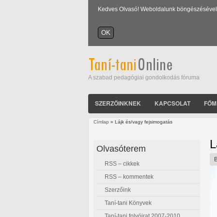
Kedves Olvasó! Weboldalunk böngészésével Ön
A szabad pedagógiai gondolkodás fóruma
SZERZŐINKNEK
KAPCSOLAT
FŐM
Címlap
» Lájk és/vagy fejsimogatás
Jelenlegi hely
L
Olvasóterem
RSS – cikkek
RSS – kommentek
Szerzőink
Taní-tani Könyvek
Taní-tani folyóirat 2007-2010