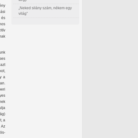
mény
„Neked silány szám, nékem egy
lási
világ”
 és
ános
itív
nak
unk
ses
 azt
kot,
gy a
an.
eri
yes
knek
lja
ág)
t, a
. Az
is-