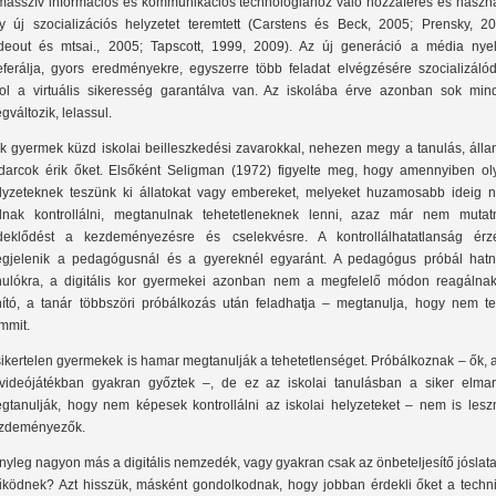
masszív információs és kommunikációs technológiához való hozzáférés és haszná
y új szocializációs helyzetet teremtett (Carstens és Beck, 2005; Prensky, 20
deout és mtsai., 2005; Tapscott, 1999, 2009). Az új generáció a média nyel
eferálja, gyors eredményekre, egyszerre több feladat elvégzésére szocializálódo
ol a virtuális sikeresség garantálva van. Az iskolába érve azonban sok min
gváltozik, lelassul.
k gyermek küzd iskolai beilleszkedési zavarokkal, nehezen megy a tanulás, álla
darcok érik őket. Elsőként Seligman (1972) figyelte meg, hogy amennyiben ol
lyzeteknek teszünk ki állatokat vagy embereket, melyeket huzamosabb ideig 
dnak kontrollálni, megtanulnak tehetetleneknek lenni, azaz már nem mutat
deklődést a kezdeményezésre és cselekvésre. A kontrollálhatatlanság érz
gjelenik a pedagógusnál és a gyereknél egyaránt. A pedagógus próbál hatn
nulókra, a digitális kor gyermekei azonban nem a megfelelő módon reagálnak
nító, a tanár többszöri próbálkozás után feladhatja – megtanulja, hogy nem te
mmit.
sikertelen gyermekek is hamar megtanulják a tehetetlenséget. Próbálkoznak – ők, 
videójátékban gyakran győztek –, de ez az iskolai tanulásban a siker elmar
gtanulják, hogy nem képesek kontrollálni az iskolai helyzeteket – nem is lesz
zdeményezők.
nyleg nagyon más a digitális nemzedék, vagy gyakran csak az önbeteljesítő jóslat
ködnek? Azt hisszük, másként gondolkodnak, hogy jobban érdekli őket a techni