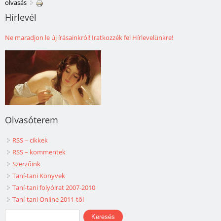
olvasás
Hírlevél
Ne maradjon le új írásainkról! Iratkozzék fel Hírlevelünkre!
Olvasóterem
RSS – cikkek
RSS – kommentek
Szerzőink
Taní-tani Könyvek
Taní-tani folyóirat 2007-2010
Taní-tani Online 2011-től
Keresés űrlap
Keresés