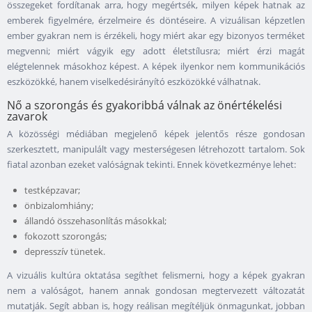
összegeket fordítanak arra, hogy megértsék, milyen képek hatnak az
emberek figyelmére, érzelmeire és döntéseire. A vizuálisan képzetlen
ember gyakran nem is érzékeli, hogy miért akar egy bizonyos terméket
megvenni; miért vágyik egy adott életstílusra; miért érzi magát
elégtelennek másokhoz képest. A képek ilyenkor nem kommunikációs
eszközökké, hanem viselkedésirányító eszközökké válhatnak.
Nő a szorongás és gyakoribbá válnak az önértékelési
zavarok
A közösségi médiában megjelenő képek jelentős része gondosan
szerkesztett, manipulált vagy mesterségesen létrehozott tartalom. Sok
fiatal azonban ezeket valóságnak tekinti. Ennek következménye lehet:
testképzavar;
önbizalomhiány;
állandó összehasonlítás másokkal;
fokozott szorongás;
depresszív tünetek.
A vizuális kultúra oktatása segíthet felismerni, hogy a képek gyakran
nem a valóságot, hanem annak gondosan megtervezett változatát
mutatják. Segít abban is, hogy reálisan megítéljük önmagunkat, jobban