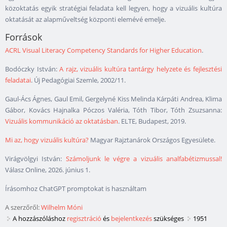
közoktatás egyik stratégiai feladata kell legyen, hogy a vizuális kultúra
oktatását az alapműveltség központi elemévé emelje.
Források
ACRL Visual Literacy Competency Standards for Higher Education
.
Bodóczky István:
A rajz, vizuális kultúra tantárgy helyzete és fejlesztési
feladatai
. Új Pedagógiai Szemle, 2002/11.
Gaul-Ács Ágnes, Gaul Emil, Gergelyné Kiss Melinda Kárpáti Andrea, Klima
Gábor, Kovács Hajnalka Póczos Valéria, Tóth Tibor, Tóth Zsuzsanna:
Vizuális kommunikáció az oktatásban
. ELTE, Budapest, 2019.
Mi az, hogy vizuális kultúra?
Magyar Rajztanárok Országos Egyesülete.
Virágvölgyi István:
Számoljunk le végre a vizuális analfabétizmussal!
Válasz Online, 2026. június 1.
Írásomhoz ChatGPT promptokat is használtam
A szerzőről:
Wilhelm Móni
A hozzászóláshoz
regisztráció
és
bejelentkezés
szükséges
1951