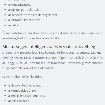
a koncentrációt,
a logikus gondolkodást,
az összetett problémák megértését
a fantáziát, kreativitást,
az ízlést.
És nem utolsósorban élményt ad, ezért a digitális korszakban sem veszít
jelentőségéből, sőt még fontosabbá válik.
Mesterséges intelligencia és vizuális műveltség
A generatív mesterséges intelligencia új helyzetet teremtett. Ma már
néhány szó beírásával fotorealisztikus képek hozhatók létre. A kérdés
az, hogy ki az, aki értelmesen, céltudatosan, ízlésesen, giccsmentesen
tudja használni ezeket az eszközöket.
Az AI korában felértékelődik:
a vizuális ítélőképesség,
a kompozíciós érzék,
a képi jelentések ismerete,
az ízlés szerepe,