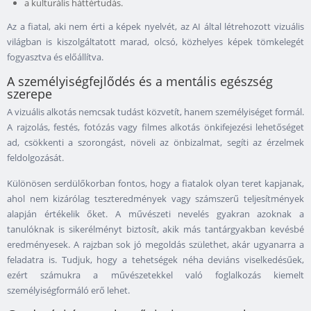
a kulturális háttértudás.
Az a fiatal, aki nem érti a képek nyelvét, az AI által létrehozott vizuális
világban is kiszolgáltatott marad, olcsó, közhelyes képek tömkelegét
fogyasztva és előállítva.
A személyiségfejlődés és a mentális egészség
szerepe
A vizuális alkotás nemcsak tudást közvetít, hanem személyiséget formál.
A rajzolás, festés, fotózás vagy filmes alkotás önkifejezési lehetőséget
ad, csökkenti a szorongást, növeli az önbizalmat, segíti az érzelmek
feldolgozását.
Különösen serdülőkorban fontos, hogy a fiatalok olyan teret kapjanak,
ahol nem kizárólag teszteredmények vagy számszerű teljesítmények
alapján értékelik őket. A művészeti nevelés gyakran azoknak a
tanulóknak is sikerélményt biztosít, akik más tantárgyakban kevésbé
eredményesek. A rajzban sok jó megoldás születhet, akár ugyanarra a
feladatra is. Tudjuk, hogy a tehetségek néha deviáns viselkedésűek,
ezért számukra a művészetekkel való foglalkozás kiemelt
személyiségformáló erő lehet.