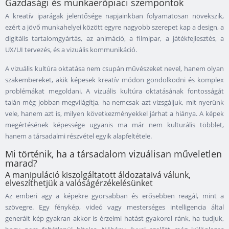
Gazdasági és munkaerőpiaci szempontok
A kreatív iparágak jelentősége napjainkban folyamatosan növekszik,
ezért a jövő munkahelyei között egyre nagyobb szerepet kap a design, a
digitális tartalomgyártás, az animáció, a filmipar, a játékfejlesztés, a
UX/UI tervezés, és a vizuális kommunikáció.
A vizuális kultúra oktatása nem csupán művészeket nevel, hanem olyan
szakembereket, akik képesek kreatív módon gondolkodni és komplex
problémákat megoldani. A vizuális kultúra oktatásának fontosságát
talán még jobban megvilágítja, ha nemcsak azt vizsgáljuk, mit nyerünk
vele, hanem azt is, milyen következményekkel járhat a hiánya. A képek
megértésének képessége ugyanis ma már nem kulturális többlet,
hanem a társadalmi részvétel egyik alapfeltétele.
Mi történik, ha a társadalom vizuálisan műveletlen
marad?
A manipuláció kiszolgáltatott áldozataivá válunk,
elveszíthetjük a valóságérzékelésünket
Az emberi agy a képekre gyorsabban és erősebben reagál, mint a
szövegre. Egy fénykép, videó vagy mesterséges intelligencia által
generált kép gyakran akkor is érzelmi hatást gyakorol ránk, ha tudjuk,