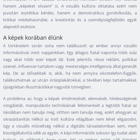
hanem „képeket olvasni” is. A vizuális kultúra oktatása ezért nem
pusztán esztétikai kérdés, hanem a demokratikus gondolkodás, a
kritikai médiahasználat, a kreativitás és a személyiségfejlődés egyik
alapvető eszköze.
A képek korában élünk
A történelem során soha nem találkozott az ember annyi vizuális
információval, mint napjainkban. Egy átlagos fiatal naponta több száz
vagy akár több ezer képet lát. Ezek jelentős része reklám, politikai
üzenet, influencer-tartalom vagy mesterséges intelligencia által generált
kép. De az idősebbek is, akik, ha nem annyira okostelefon-függők,
találkozhatnak az utcán óriásplakátokkal, a tévében képi tartalmakkal,
újságokban illusztrációkkal nagyobb tömegben.
A probléma az, hogy a képek értelmezését, elemzését, hitelességének
vizsgálatát, manipulációs technikáinak felismerését a legtöbb fiatal az
iskolában nem tanulja meg, otthon sem tanulja meg, ezért ahogyan az
olvasástanítás nélkül az írott kultúra világában nem lehet eligazodni,
úgy a vizuális műveltség nélkül a digitális társadalomban sem, mert
kiszolgáltatottá válik az egyén. A képi információk sokszor így tudat alatt
hatnak, és előfordul, hogy nem érti az ember, miért vált hirtelen