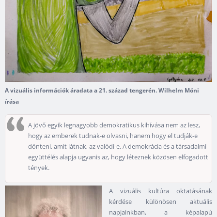
A vizuális információk áradata a 21. század tengerén. Wilhelm Móni
írása
A jövő egyik legnagyobb demokratikus kihívása nem az lesz,
hogy az emberek tudnak-e olvasni, hanem hogy el tudják-e
dönteni, amit látnak, az valódi-e. A demokrácia és a társadalmi
együttélés alapja ugyanis az, hogy léteznek közösen elfogadott
tények.
A vizuális kultúra oktatásának
kérdése különösen aktuális
napjainkban, a képalapú