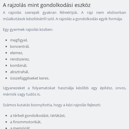
A rajzolás mint gondolkodási eszköz
A rajzolás szerepét gyakran félreértjük. A rajz nem elsősorban
műalkotások készítéséről szól. A rajzolás a gondolkodás egyik formája.
Egy gyermek rajzolás közben:
megfigyel,
koncentrál,
elemez,
rendszerez,
kombinál,
absztrahál,
összefüggéseket keres.
Ugyanezeket a folyamatokat használja később egy építész, orvos,
mérnök vagy tudós is.
Számos kutatás bizonyította, hogy a kézi rajzolás fejleszti:
a térbeli gondolkodást, térlátást,
a finommotorikát,
a memóriát,