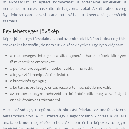
műalkotásokat, az épített környezetet, a történelmi emlékeket, a
nemzeti, európai és más kulturális hagyományokat. A kulturális örökség
így fokozatosan „olvashatatlanná” válhat a következő generációk
számára.
Egy lehetséges jövőkép
Képzeljünk el egy társadalmat, ahol az emberek kiválóan tudnak digitális
eszközöket használni, de nem értik a képek nyelvét. Egy ilyen világban:
a mesterséges intelligencia által generált hamis képek könnyen
félrevezetik az embereket;
a politikai propaganda hatékonyabban működik;
a fogyasztói manipuláció erősödik;
a kreativitás gyengül;
a kulturális örökség jelentős része értelmezhetetlenné válik;
az emberek egyre nehezebben különböztetik meg a valóságot
annak látványos utánzataitól.
A 20. század egyik legfontosabb oktatási feladata az analfabetizmus
felszámolása volt. A 21. század egyik legfontosabb kihívása a vizuális
analfabetizmus megelőzése lehet. Aki nem érti a képeket, az egyre
kevésbé érti majd azt a világot is, amelyben él. Ezért a rajz és vizuális