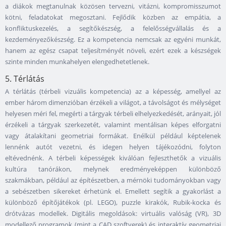
a diákok megtanulnak közösen tervezni, vitázni, kompromisszumot
kötni, feladatokat megosztani. Fejlődik közben az empátia, a
konfliktuskezelés, a segítőkészség, a felelősségvállalás és a
kezdeményezőkészség. Ez a kompetencia nemcsak az egyéni munkát,
hanem az egész csapat teljesítményét növeli, ezért ezek a készségek
szinte minden munkahelyen elengedhetetlenek.
5. Térlátás
A térlátás (térbeli vizuális kompetencia) az a képesség, amellyel az
ember három dimenzióban érzékeli a világot, a távolságot és mélységet
helyesen méri fel, megérti a tárgyak térbeli elhelyezkedését, arányait, jól
érzékeli a tárgyak szerkezetét, valamint mentálisan képes elforgatni
vagy átalakítani geometriai formákat. Enélkül például képtelenek
lennénk autót vezetni, és idegen helyen tájékozódni, folyton
eltévednénk. A térbeli képességek kiválóan fejleszthetők a vizuális
kultúra tanórákon, melynek eredményeképpen különböző
szakmákban, például az építészetben, a mérnöki tudományokban vagy
a sebészetben sikereket érhetünk el. Emellett segítik a gyakorlást a
különböző építőjátékok (pl. LEGO), puzzle kirakók, Rubik-kocka és
drótvázas modellek. Digitális megoldások: virtuális valóság (VR), 3D
modellező programok (mint a CAD szoftverek) és interaktív geometriai