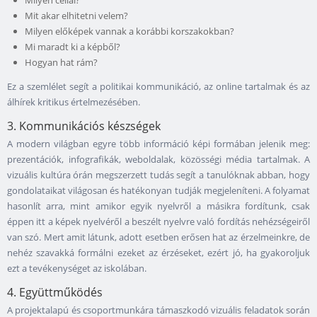
Milyen céllal?
Mit akar elhitetni velem?
Milyen előképek vannak a korábbi korszakokban?
Mi maradt ki a képből?
Hogyan hat rám?
Ez a szemlélet segít a politikai kommunikáció, az online tartalmak és az
álhírek kritikus értelmezésében.
3. Kommunikációs készségek
A modern világban egyre több információ képi formában jelenik meg:
prezentációk, infografikák, weboldalak, közösségi média tartalmak. A
vizuális kultúra órán megszerzett tudás segít a tanulóknak abban, hogy
gondolataikat világosan és hatékonyan tudják megjeleníteni. A folyamat
hasonlít arra, mint amikor egyik nyelvről a másikra fordítunk, csak
éppen itt a képek nyelvéről a beszélt nyelvre való fordítás nehézségeiről
van szó. Mert amit látunk, adott esetben erősen hat az érzelmeinkre, de
nehéz szavakká formálni ezeket az érzéseket, ezért jó, ha gyakoroljuk
ezt a tevékenységet az iskolában.
4. Együttműködés
A projektalapú és csoportmunkára támaszkodó vizuális feladatok során