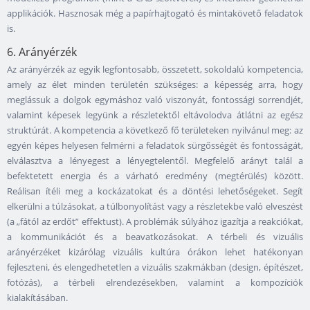
applikációk. Hasznosak még a papírhajtogató és mintakövető feladatok
is.
6. Arányérzék
Az arányérzék az egyik legfontosabb, összetett, sokoldalú kompetencia,
amely az élet minden területén szükséges: a képesség arra, hogy
meglássuk a dolgok egymáshoz való viszonyát, fontossági sorrendjét,
valamint képesek legyünk a részletektől eltávolodva átlátni az egész
struktúrát. A kompetencia a következő fő területeken nyilvánul meg: az
egyén képes helyesen felmérni a feladatok sürgősségét és fontosságát,
elválasztva a lényegest a lényegtelentől. Megfelelő arányt talál a
befektetett energia és a várható eredmény (megtérülés) között.
Reálisan ítéli meg a kockázatokat és a döntési lehetőségeket. Segít
elkerülni a túlzásokat, a túlbonyolítást vagy a részletekbe való elveszést
(a „fától az erdőt” effektust). A problémák súlyához igazítja a reakciókat,
a kommunikációt és a beavatkozásokat. A térbeli és vizuális
arányérzéket kizárólag vizuális kultúra órákon lehet hatékonyan
fejleszteni, és elengedhetetlen a vizuális szakmákban (design, építészet,
fotózás), a térbeli elrendezésekben, valamint a kompozíciók
kialakításában.