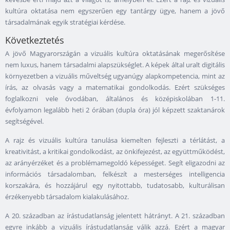
kultúra oktatása nem egyszerűen egy tantárgy ügye, hanem a jövő
társadalmának egyik stratégiai kérdése.
Következtetés
A jövő Magyarországán a vizuális kultúra oktatásának megerősítése
nem luxus, hanem társadalmi alapszükséglet. A képek által uralt digitális
környezetben a vizuális műveltség ugyanúgy alapkompetencia, mint az
írás, az olvasás vagy a matematikai gondolkodás. Ezért szükséges
foglalkozni vele óvodában, általános és középiskolában 1-11.
évfolyamon legalább heti 2 órában (dupla óra) jól képzett szaktanárok
segítségével.
A rajz és vizuális kultúra tanulása kiemelten fejleszti a térlátást, a
kreativitást, a kritikai gondolkodást, az önkifejezést, az együttműködést,
az arányérzéket és a problémamegoldó képességet. Segít eligazodni az
információs társadalomban, felkészít a mesterséges intelligencia
korszakára, és hozzájárul egy nyitottabb, tudatosabb, kulturálisan
érzékenyebb társadalom kialakulásához.
A 20. században az írástudatlanság jelentett hátrányt. A 21. században
egyre inkább a vizuális írástudatlanság válik azzá. Ezért a magyar