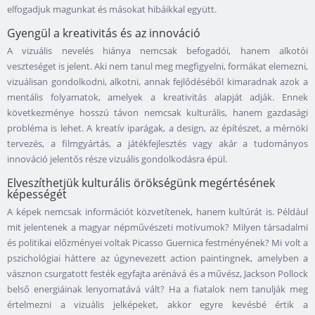
elfogadjuk magunkat és másokat hibáikkal együtt.
Gyengül a kreativitás és az innováció
A vizuális nevelés hiánya nemcsak befogadói, hanem alkotói
veszteséget is jelent. Aki nem tanul meg megfigyelni, formákat elemezni,
vizuálisan gondolkodni, alkotni, annak fejlődéséből kimaradnak azok a
mentális folyamatok, amelyek a kreativitás alapját adják. Ennek
következménye hosszú távon nemcsak kulturális, hanem gazdasági
probléma is lehet. A kreatív iparágak, a design, az építészet, a mérnöki
tervezés, a filmgyártás, a játékfejlesztés vagy akár a tudományos
innováció jelentős része vizuális gondolkodásra épül.
Elveszíthetjük kulturális örökségünk megértésének
képességét
A képek nemcsak információt közvetítenek, hanem kultúrát is. Például
mit jelentenek a magyar népművészeti motívumok? Milyen társadalmi
és politikai előzményei voltak Picasso Guernica festményének? Mi volt a
pszichológiai háttere az úgynevezett action paintingnek, amelyben a
vásznon csurgatott festék egyfajta arénává és a művész, Jackson Pollock
belső energiáinak lenyomatává vált? Ha a fiatalok nem tanulják meg
értelmezni a vizuális jelképeket, akkor egyre kevésbé értik a