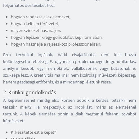
folyamatos döntéseket hoz:
hogyan rendezze el az elemeket,
hogyan keltsen térérzetet,
milyen színeket használjon,
hogyan fejezzen ki egy gondolatot képi formában,
hogyan használja a rajzeszközt professzionálisan.
Ezek technikai fogások, bárki elsajátíthatja, nem kell hozzá
különlegesebb tehetség. Ez ugyanaz a problémamegoldó gondolkodás,
amelyre később egy mérnöknek, vállalkozónak vagy kutatónak is
szüksége lesz. A kreativitás ma már nem kizárólag művészeti képesség,
hanem gazdasági erőforrás, és a mindennapi életünk része.
2. Kritikai gondolkodás
A képelemzésnél mindig első körben adódik a kérdés: tetszik? nem
tetszik? miért? Ha megkezdjük az indoklást, máris az elemzésnél
tartunk. A képek elemzése során a diák megtanul feltenni további
kérdéseket:
Ki készítette ezt a képet?