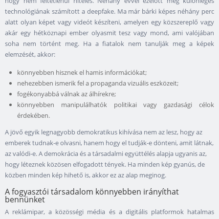
hogy nem feltétlenül hiteles. Néhány évvel ezelőtt még különleges
technológiának számított a deepfake. Ma már bárki képes néhány perc
alatt olyan képet vagy videót készíteni, amelyen egy közszereplő vagy
akár egy hétköznapi ember olyasmit tesz vagy mond, ami valójában
soha nem történt meg. Ha a fiatalok nem tanulják meg a képek
elemzését, akkor:
könnyebben hisznek el hamis információkat;
nehezebben ismerik fel a propaganda vizuális eszközeit;
fogékonyabbá válnak az álhírekre;
könnyebben manipulálhatók politikai vagy gazdasági célok
érdekében.
A jövő egyik legnagyobb demokratikus kihívása nem az lesz, hogy az
emberek tudnak-e olvasni, hanem hogy el tudják-e dönteni, amit látnak,
az valódi-e. A demokrácia és a társadalmi együttélés alapja ugyanis az,
hogy léteznek közösen elfogadott tények. Ha minden kép gyanús, de
közben minden kép hihető is, akkor ez az alap meginog.
A fogyasztói társadalom könnyebben irányíthat
bennünket
A reklámipar, a közösségi média és a digitális platformok hatalmas