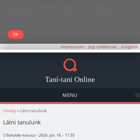
Kedves Olvasó! Weboldalunk böngészésével Ön elfogadja, hogy a
felhasználói élmény javítása céljából cookie-kat használunk.
Köszönjük!
Impresszum
Jogi nyilatkozat
A logóról
Taní-tani Online
MENU
Jelenlegi hely
Címlap
» Látni tanulunk
Látni tanulunk
Beküldte
knauszi
- 2026. jún. 16. - 11:55