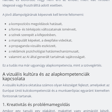
idegessé vagy frusztrálttá adott esetben.
A jövő állampolgárának képesnek kell lennie felismerni:
a kompozíciós megoldások hatásait,
a forma- és térképzés változatainak ismérveit,
a színek szerepét a kifejezésben,
a manipulált képeket, a deepfake videókat,
a propaganda vizuális eszközeit,
a reklámok pszichológiai hatásmechanizmusait,
valamint az AI által generált tartalmak sajátosságait.
Ez a tudás ma már ugyanúgy alapkompetencia, mint a szövegértés.
A vizuális kultúra és az alapkompetenciák
kapcsolata
A vizuális kultúra oktatása számos olyan készséget fejleszt, amelyeket az
Európai Unió kulcskompetenciái és a munkaerőpiac egyaránt kiemelten
fontosnak tartanak.
1. Kreativitás és problémamegoldás
Amikor egy tanuló egy plakátot, makettet vagy animációt készít,