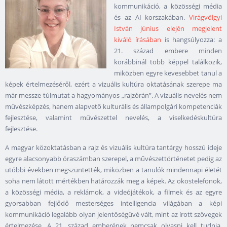
kommunikáció, a közösségi média
és az AI korszakában.
Virágvölgyi
István június elején megjelent
kiváló írásában
is hangsúlyozza: a
21. század embere minden
korábbinál több képpel találkozik,
miközben egyre kevesebbet tanul a
képek értelmezéséről, ezért a vizuális kultúra oktatásának szerepe ma
már messze túlmutat a hagyományos „rajzórán”. A vizuális nevelés nem
művészképzés, hanem alapvető kulturális és állampolgári kompetenciák
fejlesztése, valamint művészettel nevelés, a viselkedéskultúra
fejlesztése.
A magyar közoktatásban a rajz és vizuális kultúra tantárgy hosszú ideje
egyre alacsonyabb óraszámban szerepel, a művészettörténetet pedig az
utóbbi években megszüntették, miközben a tanulók mindennapi életét
soha nem látott mértékben határozzák meg a képek. Az okostelefonok,
a közösségi média, a reklámok, a videójátékok, a filmek és az egyre
gyorsabban fejlődő mesterséges intelligencia világában a képi
kommunikáció legalább olyan jelentőségűvé vált, mint az írott szövegek
értelmezése. A 21. század emberének nemcsak olvasni kell tudnia,