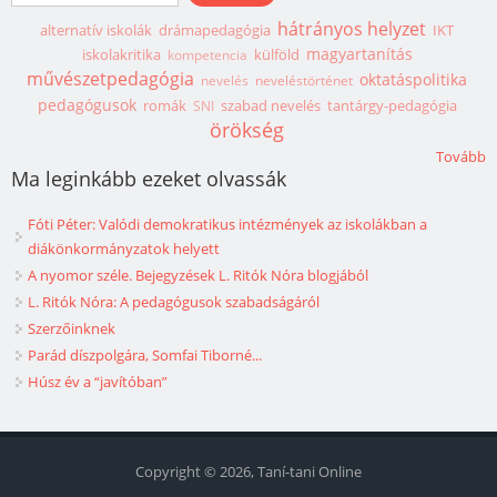
hátrányos helyzet
alternatív iskolák
drámapedagógia
IKT
magyartanítás
iskolakritika
külföld
kompetencia
művészetpedagógia
oktatáspolitika
nevelés
neveléstörténet
pedagógusok
romák
szabad nevelés
tantárgy-pedagógia
SNI
örökség
Tovább
Ma leginkább ezeket olvassák
Fóti Péter: Valódi demokratikus intézmények az iskolákban a
diákönkormányzatok helyett
A nyomor széle. Bejegyzések L. Ritók Nóra blogjából
L. Ritók Nóra: A pedagógusok szabadságáról
Szerzőinknek
Parád díszpolgára, Somfai Tiborné...
Húsz év a “javítóban”
Copyright © 2026, Taní-tani Online