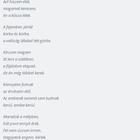
Azt hiszem élek,
magamat keresem,
én a kósza lélek.
A fejemben jártál
körbe és körbe,
a valóság általad lett görbe.
Kínzom magam
itt lent a sötétben,
a fájdalom elapad,
de én még többet kerek.
Könnyeim futnak
az érzéseim elől.
Az emberek semmit sem tudnak
kerül, amibe kerül.
Maradok a mélyben,
hát pont ennyit érek.
Fel nem úszom innen.
Hagyjatok engem, kérlek.