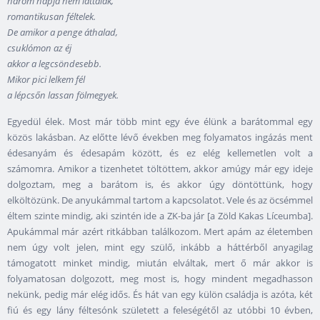
három napja nem láttalak,
romantikusan féltelek.
De amikor a penge áthalad,
csuklómon az éj
akkor a legcsöndesebb.
Mikor pici lelkem fél
a lépcsőn lassan fölmegyek.
Egyedül élek. Most már több mint egy éve élünk a barátommal egy
közös lakásban. Az előtte lévő években meg folyamatos ingázás ment
édesanyám és édesapám között, és ez elég kellemetlen volt a
számomra. Amikor a tizenhetet töltöttem, akkor amúgy már egy ideje
dolgoztam, meg a barátom is, és akkor úgy döntöttünk, hogy
elköltözünk. De anyukámmal tartom a kapcsolatot. Vele és az öcsémmel
éltem szinte mindig, aki szintén ide a ZK-ba jár [a Zöld Kakas Líceumba].
Apukámmal már azért ritkábban találkozom. Mert apám az életemben
nem úgy volt jelen, mint egy szülő, inkább a háttérből anyagilag
támogatott minket mindig, miután elváltak, mert ő már akkor is
folyamatosan dolgozott, meg most is, hogy mindent megadhasson
nekünk, pedig már elég idős. És hát van egy külön családja is azóta, két
fiú és egy lány féltesónk született a feleségétől az utóbbi 10 évben,