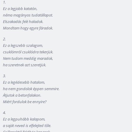
1.
Ez a legjobb katatón,
néma magányos tudatállapot.
Elszakadás felé haladok.
Mondtam hogy egyre fáradok.
2.
Ez a legszebb szalagom,
csuklómról csuklódra tekerjük.
Nem tudom meddig maradok,
ha szeretnek azt szeretjük.
3.
Ez a legédesebb hatalom,
ha nem gondolok éppen semmire.
Átjutok a betonfalakon.
Miért fordulok be ennyire?
4.
Ez a legpuhább kalapom,
a saját neved is elfelejted tőle.