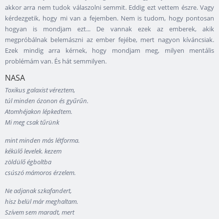
akkor arra nem tudok válaszolni semmit. Eddig ezt vettem észre. Vagy
kérdezgetik, hogy mi van a fejemben. Nem is tudom, hogy pontosan
hogyan is mondjam ezt... De vannak ezek az emberek, akik
megpróbálnak belemászni az ember fejébe, mert nagyon kíváncsiak.
Ezek mindig arra kérnek, hogy mondjam meg, milyen mentális
problémám van. És hát semmilyen.
NASA
Toxikus galaxist véreztem,
túl minden ózonon és gyűrűn.
Atomhéjakon lépkedtem.
Mi meg csak tűrünk
mint minden más létforma.
kékülő levelek. kezem
zöldülő égboltba
csúszó mámoros érzelem.
Ne adjanak szkafandert,
hisz belül már meghaltam.
Szívem sem maradt, mert