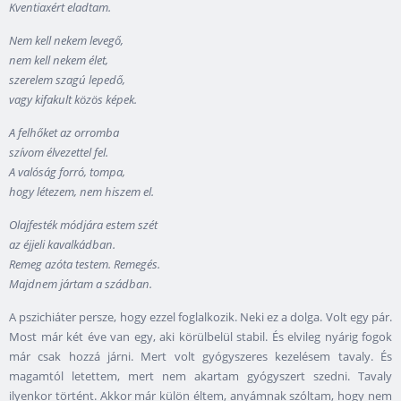
Kventiaxért eladtam.
Nem kell nekem levegő,
nem kell nekem élet,
szerelem szagú lepedő,
vagy kifakult közös képek.
A felhőket az orromba
szívom élvezettel fel.
A valóság forró, tompa,
hogy létezem, nem hiszem el.
Olajfesték módjára estem szét
az éjjeli kavalkádban.
Remeg azóta testem. Remegés.
Majdnem jártam a szádban.
A pszichiáter persze, hogy ezzel foglalkozik. Neki ez a dolga. Volt egy pár.
Most már két éve van egy, aki körülbelül stabil. És elvileg nyárig fogok
már csak hozzá járni. Mert volt gyógyszeres kezelésem tavaly. És
magamtól letettem, mert nem akartam gyógyszert szedni. Tavaly
ilyenkor történt. Akkor már külön éltem, anyámnak szóltam, hogy nem