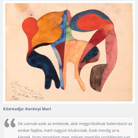
Közreadja: Kerényi Mari
De vannak ezek az emberek, akik megpróbálnak belemászni az
ember fejébe, mert nagyon kíváncsiak. Ezek mindig arra
kérnek, hogy mondjam meg, milyen mentális problémám van.