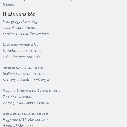
Sajnos.
Hibás vonalkód
Nem gyógyultam meg
csak okosabb lettem.
Érzelmeimet rendbe szedtem.
Üres még mindig a lét.
Üresebb nem is lehetne.
Talán ha nem esne szét
minden körülöttem egyre,
Ittlétem könnyebb lehetne.
Nem vágyok már hamis kegyre.
Nap mint nap beszorít a sok ember.
Tarkóhoz szorított,
vinnyogó vonalkód szkenner,
ami csak engem nem olvas le.
Hogy miért? Elhatárolódtam.
A pirula? Még az se