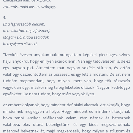
Csillagoktól földhöz kaparok,
zuhanás, majd koszos szőnyeg.
5.
Ez a legrosszabb alakom,
nem akartam hogy felismerj.
Magam elől hiába szaladok,
betegségem elismert.
Tizenkét évesen anyukámnak mutogattam képeket piercinges, színes
hajú lányokról, hogy én ilyen akarok lenni. Van egy tetoválásom is, de ez
egy nagyon pici. Átmentem már nagyon sokféle stíluson, és aztán
valahogy összeöntöttem az összeset, és így lett a mostani. De azt nem
tudnám megmondani, hogy milyen, mert van, hogy tök rózsaszín
vagyok amúgy, máskor meg talpig feketébe öltözök. Nagyon kedvfüggő
egyébként. De nem tudom, hogy miért vagyok ilyen.
Az emberek olyanok, hogy mindent definiálni akarnak. Azt akarják, hogy
mindennek meglegyen a helye. Hogy mindent és mindenkit tudjanak
hova tenni. Amikor találkoznak velem, rám néznek és betesznek
valahová, oké, utána beszélgetünk, és egy kicsit megzavarodnak,
máshová helyeznek át, majd megkérdezik, hogy milyen a stílusom és