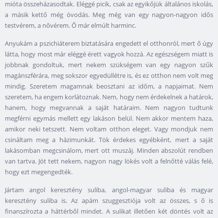
mióta összeházasodtak. Eléggé picik, csak az egyikőjük általános iskolás,
a másik kettő még óvodás. Meg még van egy nagyon-nagyon idős
testvérem, a nővérem. Ő már elmúlt harminc.
Anyukám a pszichiáterem biztatására engedett el otthonról, mert ő úgy
látta, hogy most már eléggé érett vagyok hozzá. Az egészségem miatt is
jobbnak gondoltuk, mert nekem szükségem van egy nagyon szűk
magánszférára, meg sokszor egyedüllétre is, és ez otthon nem volt meg
mindig. Szeretem magamnak beosztani az időm, a napjaimat. Nem
szeretem, ha engem korlátoznak. Nem, hogy nem érdekelnek a határok,
hanem, hogy megvannak a saját határaim. Nem nagyon tudtunk
megférni egymás mellett egy lakáson belül. Nem akkor mentem haza,
amikor neki tetszett. Nem voltam otthon eleget. Vagy mondjuk nem
csináltam meg a házimunkát. Tök érdekes egyébként, mert a saját
lakásomban megcsinálom, mert ott muszáj. Minden abszolút rendben
van tartva. Jót tett nekem, nagyon nagy lökés volt a felnőtté válás felé,
hogy ezt megengedték.
Jártam angol keresztény suliba, angol-magyar suliba és magyar
keresztény suliba is. Az apám szuggesztiója volt az összes, s ő is
finanszírozta a háttérből mindet. A sulikat illetően két döntés volt az