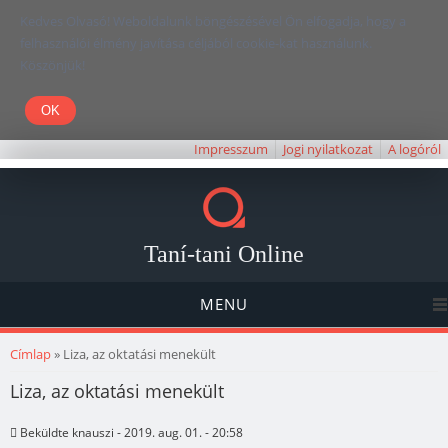
Kedves Olvasó! Weboldalunk böngészésével Ön elfogadja, hogy a
felhasználói élmény javítása céljából cookie-kat használunk.
Köszönjük!
Impresszum
Jogi nyilatkozat
A logóról
Taní-tani Online
MENU
Jelenlegi hely
Címlap
» Liza, az oktatási menekült
Liza, az oktatási menekült
Beküldte
knauszi
- 2019. aug. 01. - 20:58