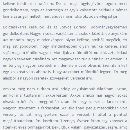
kellene frissíteni a tudásom. De azt majd úgyis jövőre fogom, mert
gondolkoztam, hogy az érettségin az egyik választott például a német
lenne az angol mellett, mert ahová menni akarok, oda elvileg jól jön.
Bölcsészkarra készülök, és az Eötvös Loránd Tudományegyetemen
gondolkoztam. Nagyon sokat vacilláltam a szakok között, de anyukám
azt mondta, hogy mindenképpen olyan kellene, amiből megélek, én
meg azt gondolom, hogy mindenképpen olyan munka kellene, ahol
saját magam főnöke vagyok. Mondjuk a műfordítói munkát, azt például
nagyon szívesen csinálnám. Azt magányosan tudja csinálni az ember. És
én tényleg nagyon szeretek mindenféle művet olvasni. Szerintem kell
egy kis kreativitás ahhoz is, hogy az ember műfordító legyen. Én meg
alapból is nagyon szeretek szövegeket, verseket írni.
Amikor még nem tudtam írni, addig anyukámnak diktáltam. Aztán,
amikor már tudtam írni, akkor leírtam. Akkor, amikor már nagyon sokat
olvastam két éve, megpróbálkoztam írni egy verset a farkasokról.
Nagyon szerettem a farkasokat. Az iskolában pedig másodikban volt
verseny és azt megnyertem ezzel a verssel. S attól a ponttól
megállíthatatlanul írni kezdtem. Tizenegy évesen írtam egy könyvet a
tizenkét éves önmagamról. Beküldtük valami pályázatszerűségre, amit