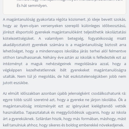
És hát semmilyen.
A magántanulóság gyakorlata régóta közismert. Jó ideje bevett szokás,
hogy az ilyen-olyan versenyeken szereplő különleges időbeosztású,
jórészt élsportoló gyerekek magántanulóként teljesíthetik iskoláztatási
kötelezettségüket. A valamilyen betegség, fogyatékosság miatt
akadályoztatott gyerekek számára is a magántanulóság biztosít arra
lehetőséget, hogy a mindennapos iskolába járás terhei alól felmentve
otthon tanulhassanak. Néhány éve aztán az iskolák is felfedezték ezt az
intézményt a maguk nehézségeinek megoldására azzal, hogy a
végképpen kezelhetetlennek ítélt gyerekeket magántanulóságra
utalták. Nem túl jó megoldás, de hát eszköztelenségükben jobb nem
jutott eszükbe.
Az elmúlt időszakban azonban újabb jelenségként csodálkozhatunk rá:
egyre több szülő szeretné azt, hogy a gyereke ne járjon iskolába. Ők a
magántanulóság intézményét ezt az igényüket kielégítendő vették
használatba. Tapasztalatuk és meggyőződésük ugyanis, hogy az iskola
árt a gyereküknek. Szilárdan hiszik, hogy más formában, máshogy, mást
kell tanulniuk ahhoz, hogy sikeres és boldog emberekké növekedjenek.