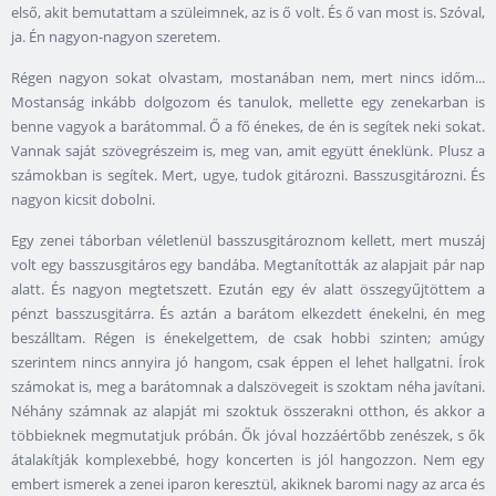
első, akit bemutattam a szüleimnek, az is ő volt. És ő van most is. Szóval,
ja. Én nagyon-nagyon szeretem.
Régen nagyon sokat olvastam, mostanában nem, mert nincs időm...
Mostanság inkább dolgozom és tanulok, mellette egy zenekarban is
benne vagyok a barátommal. Ő a fő énekes, de én is segítek neki sokat.
Vannak saját szövegrészeim is, meg van, amit együtt éneklünk. Plusz a
számokban is segítek. Mert, ugye, tudok gitározni. Basszusgitározni. És
nagyon kicsit dobolni.
Egy zenei táborban véletlenül basszusgitároznom kellett, mert muszáj
volt egy basszusgitáros egy bandába. Megtanították az alapjait pár nap
alatt. És nagyon megtetszett. Ezután egy év alatt összegyűjtöttem a
pénzt basszusgitárra. És aztán a barátom elkezdett énekelni, én meg
beszálltam. Régen is énekelgettem, de csak hobbi szinten; amúgy
szerintem nincs annyira jó hangom, csak éppen el lehet hallgatni. Írok
számokat is, meg a barátomnak a dalszövegeit is szoktam néha javítani.
Néhány számnak az alapját mi szoktuk összerakni otthon, és akkor a
többieknek megmutatjuk próbán. Ők jóval hozzáértőbb zenészek, s ők
átalakítják komplexebbé, hogy koncerten is jól hangozzon. Nem egy
embert ismerek a zenei iparon keresztül, akiknek baromi nagy az arca és