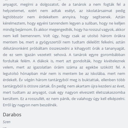
anyagot, megírni a dolgozatot, de a tanárok a nem fogták fel a
helyzetemet, ezért nem adtak esélyt, az iskolatársaimat pedig
legtöbbször nem érdekeltem annyira, hogy segítsenek. Aztán
kérelmeztem, hogy egyéni tanrendem legyen a suliban, hogy ne kelljen
mindig bejárnom. És akkor megengedték, hogy ha rosszul vagyok, akkor
nem kell bemennem. Volt úgy, hogy csak az utolsó három órákra
mentem be, mert a gyógyszertől nem tudtam délelőtt felkelni, aztán
délutánonként próbáltam összeszedni a kihagyott órák a tananyagát,
de ez sem igazán vezetett sehová. A tanárok egyre gorombábban
fordultak felém. A diákok is, mert azt gondolták, hogy kivételeznek
velem, mert az igazolatlan óráim száma az egekbe szökött fel. A
legutolsó hónapban már nem is mentem be az iskolába, mert nem
érdekelt. Év végén három tantárgyból meg is buktattak, ellenben több
tantárgyból is ötösre zártak. Én pedig nem akartam újra kezdeni az évet,
mert tudtam az anyagot, csak egy nagyon elveszett életszakaszomba
kerültem. Ez a rosszullét, ez nem pánik, de valahogy úgy kell elképzelni.
Erről így nagyon nem beszélnék.
Darabos
Szen