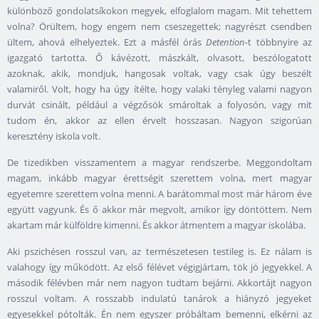
különböző gondolatsíkokon megyek, elfoglalom magam. Mit tehettem
volna? Örültem, hogy engem nem cseszegettek; nagyrészt csendben
ültem, ahová elhelyeztek. Ezt a másfél órás
Detention
-t többnyire az
igazgató tartotta. Ő kávézott, mászkált, olvasott, beszólogatott
azoknak, akik, mondjuk, hangosak voltak, vagy csak úgy beszélt
valamiről. Volt, hogy ha úgy ítélte, hogy valaki tényleg valami nagyon
durvát csinált, például a végzősök smároltak a folyosón, vagy mit
tudom én, akkor az ellen érvelt hosszasan. Nagyon szigorúan
keresztény iskola volt.
De tizedikben visszamentem a magyar rendszerbe. Meggondoltam
magam, inkább magyar érettségit szerettem volna, mert magyar
egyetemre szerettem volna menni. A barátommal most már három éve
együtt vagyunk. És ő akkor már megvolt, amikor így döntöttem. Nem
akartam már külföldre kimenni. És akkor átmentem a magyar iskolába.
Aki pszichésen rosszul van, az természetesen testileg is. Ez nálam is
valahogy így működött. Az első félévet végigjártam, tök jó jegyekkel. A
második félévben már nem nagyon tudtam bejárni. Akkortájt nagyon
rosszul voltam. A rosszabb indulatú tanárok a hiányzó jegyeket
egyesekkel pótolták. Én nem egyszer próbáltam bemenni, elkérni az