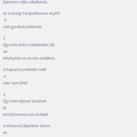
fejemben teljes elkattanás.
Az üresség hangulatomon enyhit
-ő
már gyulladt pattanás.
2.
Egy hete belül szakadatlan fáj
de
kihánytam az összes emlékem.
A hajnal eszméletlen talál
-e
már nem félek.
3.
Egy hete teljesen bezárok
és
kintről semmi sem érdekel.
A démonok fejemben látom
én