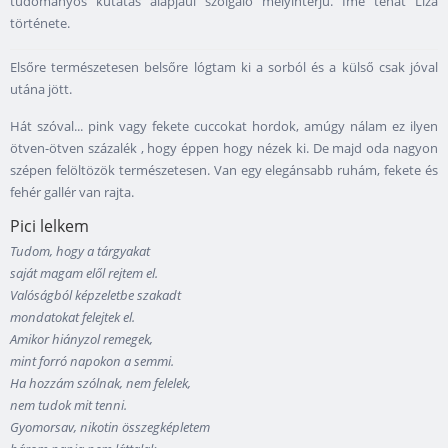
tudományos kutatás alapjául szolgáló mélyinterjú. Íme tehát Liza
története.
Elsőre természetesen belsőre lógtam ki a sorból és a külső csak jóval
utána jött.
Hát szóval... pink vagy fekete cuccokat hordok, amúgy nálam ez ilyen
ötven-ötven százalék , hogy éppen hogy nézek ki. De majd oda nagyon
szépen felöltözök természetesen. Van egy elegánsabb ruhám, fekete és
fehér gallér van rajta.
Pici lelkem
Tudom, hogy a tárgyakat
saját magam elől rejtem el.
Valóságból képzeletbe szakadt
mondatokat felejtek el.
Amikor hiányzol remegek,
mint forró napokon a semmi.
Ha hozzám szólnak, nem felelek,
nem tudok mit tenni.
Gyomorsav, nikotin összegképletem