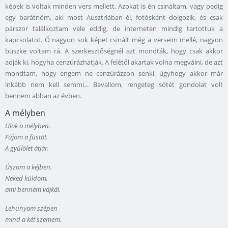
képek is voltak minden vers mellett. Azokat is én csináltam, vagy pedig
egy barátnőm, aki most Ausztriában él, fotósként dolgozik, és csak
párszor találkoztam vele eddig, de interneten mindig tartottuk a
kapcsolatot. Ő nagyon sok képet csinált még a verseim mellé, nagyon
büszke voltam rá. A szerkesztőségnél azt mondták, hogy csak akkor
adják ki, hogyha cenzúrázhatják. A felétől akartak volna megválni, de azt
mondtam, hogy engem ne cenzúrázzon senki, úgyhogy akkor már
inkább nem kell semmi... Bevallom, rengeteg sötét gondolat volt
bennem abban az évben.
A mélyben
Ülök a mélyben.
Fújom a füstöt.
A gyűlölet átjár.
Úszom a kéjben.
Neked küldöm,
ami bennem vájkál.
Lehunyom szépen
mind a két szemem.