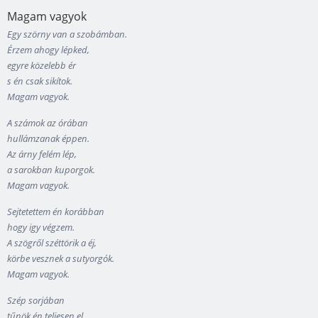
Magam vagyok
Egy szörny van a szobámban.
Érzem ahogy lépked,
egyre közelebb ér
s én csak sikítok.
Magam vagyok.
A számok az órában
hullámzanak éppen.
Az árny felém lép,
a sarokban kuporgok.
Magam vagyok.
Sejtetettem én korábban
hogy igy végzem.
A szögről széttörik a éj,
körbe vesznek a sutyorgók.
Magam vagyok.
Szép sorjában
tűnök én teljesen el.