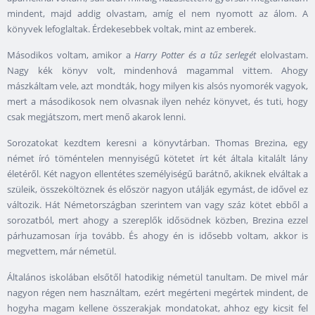
mindent, majd addig olvastam, amíg el nem nyomott az álom. A
könyvek lefoglaltak. Érdekesebbek voltak, mint az emberek.
Másodikos voltam, amikor a
Harry Potter és a tűz serlegét
elolvastam.
Nagy kék könyv volt, mindenhová magammal vittem. Ahogy
mászkáltam vele, azt mondták, hogy milyen kis alsós nyomorék vagyok,
mert a másodikosok nem olvasnak ilyen nehéz könyvet, és tuti, hogy
csak megjátszom, mert menő akarok lenni.
Sorozatokat kezdtem keresni a könyvtárban. Thomas Brezina, egy
német író töméntelen mennyiségű kötetet írt két általa kitalált lány
életéről. Két nagyon ellentétes személyiségű barátnő, akiknek elváltak a
szüleik, összeköltöznek és először nagyon utálják egymást, de idővel ez
változik. Hát Németországban szerintem van vagy száz kötet ebből a
sorozatból, mert ahogy a szereplők idősödnek közben, Brezina ezzel
párhuzamosan írja tovább. És ahogy én is idősebb voltam, akkor is
megvettem, már németül.
Általános iskolában elsőtől hatodikig németül tanultam. De mivel már
nagyon régen nem használtam, ezért megérteni megértek mindent, de
hogyha magam kellene összerakjak mondatokat, ahhoz egy kicsit fel