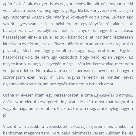
apámék találtak, és nyert is, és nagyon kevés, limitált példányban, de ki
volt rakva a polcokra még egy évig. Egy lila kis könyvecske volt, elején
egy rajzommal,
Rossz után mindig jó következik
volt a címe. Leírtam egy
sztorit egyes szám első személyben, ami egy lányról szól, akinek sok
barátja van az osztályban, fiúk is, lányok is, egyedi a stílusa,
házasságban élnek a szülei, és sok kalandot él át. Mindent részletesen
kitaláltam és leírtam, csak a főszereplőnek nem adtam nevet a legutolsó
pillanatig. Mert nem úgy gondoltam, hogy magamról írtam. Egy-két
hasonlóság volt, de nem úgy kezdődött, hogy helló, ez én vagyok. És
milyen ironikus, hogy a legvégén mégis Lizára lett keresztelve, mert nem
volt jobb ötletem. Nem akartam senki ismerősnek a nevét, mert nagyon
szorongtam ezen, hogy mi van, hogyha félreértik és minden nevet
olyanra változtattam, amihez egyáltalán nem is ismerek arcot.
Utána 14 évesen írtam egy verseskötetet, a címe
Egykedvűek a hangok
.
Azóta szüntelenül készítgetek dolgokat, de azért most már szigorúbb
vagyok magammal szemben. Csak azt tartom meg, ami tényleg nagyon
jó.
Viszont a második a verseskötet akkortájt fejeztem be, amikor a
barátomat megismertem. Körülbelül háromszáz verset küldtem be, és