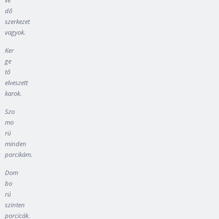
ve
dő
szerkezet
vagyok.
Ker
ge
tő
elveszett
karok.
Szo
mo
rú
minden
porcikám.
Dom
bo
rú
szinten
porcicák.