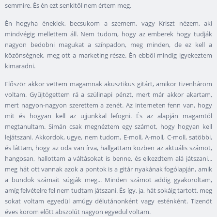
semmire. És én ezt senkitől nem értem meg.
Én hogyha éneklek, becsukom a szemem, vagy Kriszt nézem, aki
mindvégig mellettem áll. Nem tudom, hogy az emberek hogy tudják
nagyon bedobni magukat a színpadon, meg minden, de ez kell a
közönségnek, meg ott a marketing része. Én ebből mindig igyekeztem
kimaradni.
Először akkor vettem magamnak akusztikus gitárt, amikor tizenhárom
voltam. Gyűjtögettem rá a szülinapi pénzt, mert már akkor akartam,
mert nagyon-nagyon szerettem a zenét. Az interneten fenn van, hogy
mit és hogyan kell az ujjunkkal lefogni. És az alapján magamtól
megtanultam. Simán csak megnéztem egy számot, hogy hogyan kell
lejátszani. Akkordok, ugye, nem tudom, E-moll, A-moll, C-moll, satöbbi,
és láttam, hogy az oda van írva, hallgattam közben az aktuális számot,
hangosan, hallottam a váltásokat is benne, és elkezdtem alá játszani...
meg hát ott vannak azok a pontok is a gitár nyakának fogólapján, amik
a bundok számait súgják meg... Minden számot addig gyakoroltam,
amíg felvételre fel nem tudtam játszani. És így, ja, hát sokáig tartott, meg
sokat voltam egyedül amúgy délutánonként vagy esténként. Tizenöt
éves korom előtt abszolút nagyon egyedül voltam.