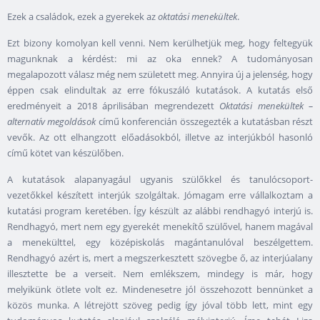
Ezek a családok, ezek a gyerekek az
oktatási menekültek
.
Ezt bizony komolyan kell venni. Nem kerülhetjük meg, hogy feltegyük
magunknak a kérdést: mi az oka ennek? A tudományosan
megalapozott válasz még nem született meg. Annyira új a jelenség, hogy
éppen csak elindultak az erre fókuszáló kutatások. A kutatás első
eredményeit a 2018 áprilisában megrendezett
Oktatási menekültek –
alternatív megoldások
című konferencián összegezték a kutatásban részt
vevők. Az ott elhangzott előadásokból, illetve az interjúkból hasonló
című kötet van készülőben.
A kutatások alapanyagául ugyanis szülőkkel és tanulócsoport-
vezetőkkel készített interjúk szolgáltak. Jómagam erre vállalkoztam a
kutatási program keretében. Így készült az alábbi rendhagyó interjú is.
Rendhagyó, mert nem egy gyerekét menekítő szülővel, hanem magával
a menekülttel, egy középiskolás magántanulóval beszélgettem.
Rendhagyó azért is, mert a megszerkesztett szövegbe ő, az interjúalany
illesztette be a verseit. Nem emlékszem, mindegy is már, hogy
melyikünk ötlete volt ez. Mindenesetre jól összehozott bennünket a
közös munka. A létrejött szöveg pedig így jóval több lett, mint egy