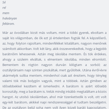
Sé
rel
mem
halványan
feltárom.
Már az óvodában kicsit más voltam, mint a többi gyerek, elvoltam a
saját kis világomban, de ők ezt jó értelemben fogták fel. A képzelőerő,
az, hogy folyton rajzoltam, mindenféléket kitaláltam, nagyon menőnek
számított akkoriban. Volt két lány, akik összeverekedtek, hogy a legjobb
barátnőim lehessenek. Aztán meg iskolába mentem. És tök érdekes,
ahogy a szüleim elváltak, s elmentem iskolába, minden elromlott.
Bementem és rögtön nagyon durván kilógtam a sorból; az
osztálytársaim napi szinten piszkáltak, mert gyűlöltek. Utána évről-évre
akármelyik suliba mentem, mindenhol csak azt éreztem, hogy tényleg
valami tök más bolygón vagyok, mint a többiek. Aztán gimiben az
idősebbekkel kezdtem el ismerkedni. A barátom is azért idősebb
korosztály, meg a barátaim is. Velük mindig inkább megtaláltam a közös
hangot. Az utolsó iskoláimban, ahol már tizenkettedik is volt, ott volt
egy-két barátom, akikkel napi rendszerességgel el tudtam beszélgetni.
De az osztályon belül soha nem volt ilyen közeli baráti kapcsolatom.