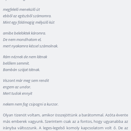
megfelelő menekülő út
ebből az egészből számomra.
Mint egy földmagig mélyülő kút
amibe belelöktek káromra.
De nem mondhatom el,
mert nyakamra késsel számolnak.
Rám néznek de nem látnak
belőlem semmit.
Bambán szájat tátnak.
Viszont már meg sem rendit
engem az undor.
Mert tudok ennyit
nekem nem fog csipogni a kurzor.
Olyan tizenöt voltam, amikor összejöttünk a barátommal. Azóta évente
más emberek vagyunk. Szerintem csak az a fontos, hogy ugyanabba az
irányba változzunk. A leges-legelső komoly kapcsolatom volt ő. De az