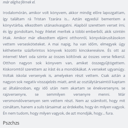
már aligha férnek el.
Irodalomórán, amikor volt könyvem, akkor mindig előre lapozgattam,
így találtam rá Tristan Tzarára is... Aztán egyedül bementem a
könyvtárba, elkezdtem utánaolvasgatni. Alapból szerettem verset írni,
és így gondoltam, hogy ihletet merítek a többi emberből, akik szintén
írtak. Amikor már elkezdtem eljárni otthonról, könyvkiárusításokon
vettem versesköteteket. A mai napig, ha van időm, elmegyek úgy
kéthetente százforintos könyvek közötti kincskeresésre. És ott az
internet! Mert oda szinte az összes költőnek az összes verse felkerül.
Otthon nagyon sok könyvem van, amiket összegyűjtögettem.
Kiskoromtól szerettem az írást és a mondókákat. A verseket ugyanúgy.
Voltak iskolai versenyek is, amelyeken részt vettem. Csak aztán a
nagyon sok negatív visszajelzés miatt, amit az osztálytársaimtól kaptam
az általánosban, egy idő után nem akartam se énekversenyre, se
rajzversenyre, se semmilyen versenyre menni. Már
versmondóversenyen sem vettem részt. Nem az számított, hogy mit
csináltam, hanem a sulis társaimat az érdekelte, hogy én milyen vagyok.
Én nem tudom, hogy milyen vagyok, de azt mondják, hogy... fura.
Pszchzs