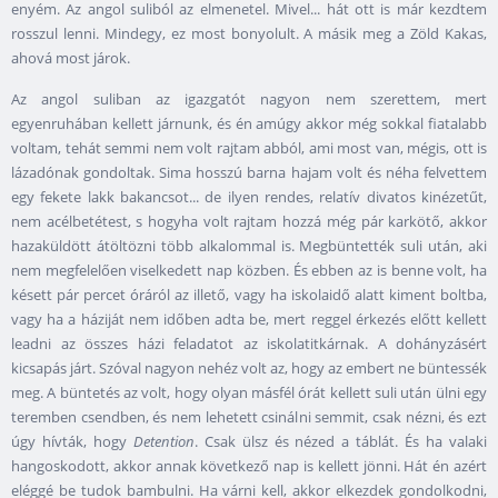
enyém. Az angol suliból az elmenetel. Mivel... hát ott is már kezdtem
rosszul lenni. Mindegy, ez most bonyolult. A másik meg a Zöld Kakas,
ahová most járok.
Az angol suliban az igazgatót nagyon nem szerettem, mert
egyenruhában kellett járnunk, és én amúgy akkor még sokkal fiatalabb
voltam, tehát semmi nem volt rajtam abból, ami most van, mégis, ott is
lázadónak gondoltak. Sima hosszú barna hajam volt és néha felvettem
egy fekete lakk bakancsot... de ilyen rendes, relatív divatos kinézetűt,
nem acélbetétest, s hogyha volt rajtam hozzá még pár karkötő, akkor
hazaküldött átöltözni több alkalommal is. Megbüntették suli után, aki
nem megfelelően viselkedett nap közben. És ebben az is benne volt, ha
késett pár percet óráról az illető, vagy ha iskolaidő alatt kiment boltba,
vagy ha a háziját nem időben adta be, mert reggel érkezés előtt kellett
leadni az összes házi feladatot az iskolatitkárnak. A dohányzásért
kicsapás járt. Szóval nagyon nehéz volt az, hogy az embert ne büntessék
meg. A büntetés az volt, hogy olyan másfél órát kellett suli után ülni egy
teremben csendben, és nem lehetett csinálni semmit, csak nézni, és ezt
úgy hívták, hogy
Detention
. Csak ülsz és nézed a táblát. És ha valaki
hangoskodott, akkor annak következő nap is kellett jönni. Hát én azért
eléggé be tudok bambulni. Ha várni kell, akkor elkezdek gondolkodni,