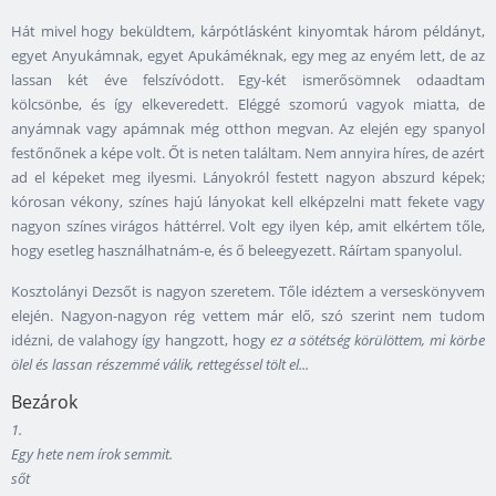
Hát mivel hogy beküldtem, kárpótlásként kinyomtak három példányt,
egyet Anyukámnak, egyet Apukáméknak, egy meg az enyém lett, de az
lassan két éve felszívódott. Egy-két ismerősömnek odaadtam
kölcsönbe, és így elkeveredett. Eléggé szomorú vagyok miatta, de
anyámnak vagy apámnak még otthon megvan. Az elején egy spanyol
festőnőnek a képe volt. Őt is neten találtam. Nem annyira híres, de azért
ad el képeket meg ilyesmi. Lányokról festett nagyon abszurd képek;
kórosan vékony, színes hajú lányokat kell elképzelni matt fekete vagy
nagyon színes virágos háttérrel. Volt egy ilyen kép, amit elkértem tőle,
hogy esetleg használhatnám-e, és ő beleegyezett. Ráírtam spanyolul.
Kosztolányi Dezsőt is nagyon szeretem. Tőle idéztem a verseskönyvem
elején. Nagyon-nagyon rég vettem már elő, szó szerint nem tudom
idézni, de valahogy így hangzott, hogy
ez a sötétség körülöttem, mi körbe
ölel és lassan részemmé válik, rettegéssel tölt el...
Bezárok
1.
Egy hete nem írok semmit.
sőt