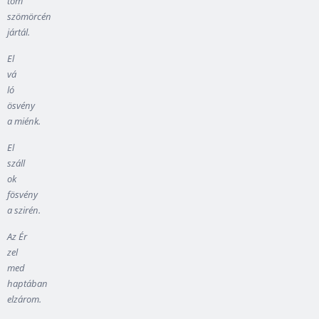
tom
szömörcén
jártál.
El
vá
ló
ösvény
a miénk.
El
száll
ok
fösvény
a szirén.
Az Ér
zel
med
haptában
elzárom.