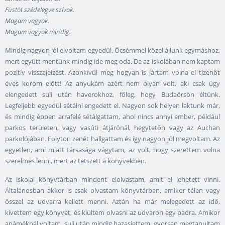
Füstöt szédelegve szívok.
Magam vagyok.
Magam vagyok mindig.
Mindig nagyon jól elvoltam egyedül. Öcsémmel közel állunk egymáshoz,
mert együtt mentünk mindig ide meg oda. De az iskolában nem kaptam
pozitív visszajelzést. Azonkívül meg hogyan is jártam volna el tizenöt
éves korom előtt! Az anyukám azért nem olyan volt, aki csak úgy
elengedett suli után haverokhoz, főleg, hogy Budaörsön éltünk.
Legfeljebb egyedül sétálni engedett el. Nagyon sok helyen laktunk már,
és mindig éppen arrafelé sétálgattam, ahol nincs annyi ember, például
parkos területen, vagy vasúti átjárónál, hegytetőn vagy az Auchan
parkolójában. Folyton zenét hallgattam és így nagyon jól megvoltam. Az
egyetlen, ami miatt társasága vágytam, az volt, hogy szerettem volna
szerelmes lenni, mert az tetszett a könyvekben.
Az iskolai könyvtárban mindent elolvastam, amit el lehetett vinni.
Általánosban akkor is csak olvastam könyvtárban, amikor télen vagy
ősszel az udvarra kellett menni. Aztán ha már melegedett az idő,
kivettem egy könyvet, és kiültem olvasni az udvaron egy padra. Amikor
apáméknál voltam, suli után mindig hazasiettem, gyorsan megtanultam