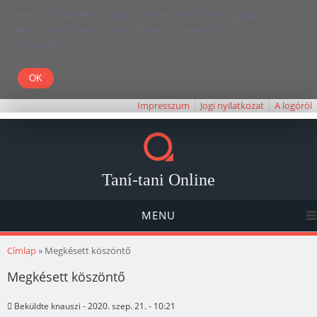
Kedves Olvasó! Weboldalunk böngészésével Ön elfogadja, hogy a
felhasználói élmény javítása céljából cookie-kat használunk.
Köszönjük!
Impresszum
Jogi nyilatkozat
A logóról
Taní-tani Online
MENU
Jelenlegi hely
Címlap
» Megkésett köszöntő
Megkésett köszöntő
Beküldte
knauszi
- 2020. szep. 21. - 10:21