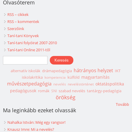
Olvasóterem
RSS – cikkek
RSS – kommentek
Szerzőink
Taní-tani Könyvek
Taní-tani folyóirat 2007-2010
Taní-tani Online 2011-től
Keresés űrlap
Keresés
hátrányos helyzet
alternatív iskolák
drámapedagógia
IKT
magyartanítás
iskolakritika
külföld
kompetencia
művészetpedagógia
oktatáspolitika
nevelés
neveléstörténet
pedagógusok
romák
szabad nevelés
tantárgy-pedagógia
SNI
örökség
Tovább
Ma leginkább ezeket olvassák
Nahalka István: Még egy rangsor!
Knausz Imre: Mi a nevelés?