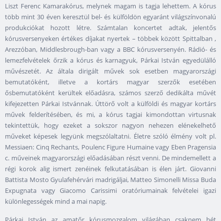
Liszt Ferenc Kamarakórus, melynek magam is tagja lehettem. A kórus
több mint 30 éven keresztül bel- és külföldön egyaránt világszínvonalú
produkciókat hozott létre. Számtalan koncertet adtak, jelentős
kórusversenyeken értékes díjakat nyertek – többek között Spittalban ,
Arezzóban, Middlesbrough-ban vagy a BBC kórusversenyén. Rádió- és
lemezfelvételek őrzik a kórus és karnagyuk, Párkai István egyedülálló
művészetét. Az általa dirigált művek sok esetben magyarországi
bemutatóként, illetve a kortárs magyar szerzők esetében
ősbemutatóként kerültek előadásra, számos szerző dedikálta művét
kifejezetten Párkai Istvánnak. Úttörő volt a külföldi és magyar kortárs
művek felderítésében, és mi, a kórus tagjai kimondottan virtusnak
tekintettük, hogy ezeket a sokszor nagyon nehezen elénekelhető
műveket képesek legyünk megszólaltatni. Életre szóló élmény volt pl.
Messiaen: Cinq Rechants, Poulenc Figure Humaine vagy Eben Pragensia
c. műveinek magyarországi előadásában részt venni. De mindemellett a
régi korok alig ismert zenéinek felkutatásában is élen járt. Giovanni
Battista Mosto Gyulafehérvári madrigáljai, Matteo Simonelli Missa Buda
Expugnata vagy Giacomo Carissimi oratóriumainak felvételei igazi
különlegességek mind a mai napig.
Párkai István az amatőr kórusmozgalom világában csaknem hét