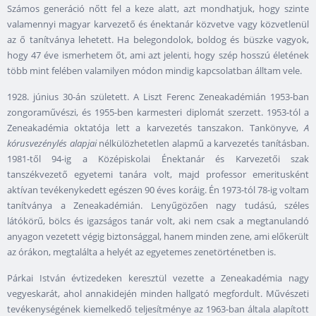
Számos generáció nőtt fel a keze alatt, azt mondhatjuk, hogy szinte
valamennyi magyar karvezető és énektanár közvetve vagy közvetlenül
az ő tanítványa lehetett. Ha belegondolok, boldog és büszke vagyok,
hogy 47 éve ismerhetem őt, ami azt jelenti, hogy szép hosszú életének
több mint felében valamilyen módon mindig kapcsolatban álltam vele.
1928. június 30-án született. A Liszt Ferenc Zeneakadémián 1953-ban
zongoraművészi, és 1955-ben karmesteri diplomát szerzett. 1953-tól a
Zeneakadémia oktatója lett a karvezetés tanszakon. Tankönyve,
A
kórusvezénylés alapjai
nélkülözhetetlen alapmű a karvezetés tanításban.
1981-től 94-ig a Középiskolai Énektanár és Karvezetői szak
tanszékvezető egyetemi tanára volt, majd professor emeritusként
aktívan tevékenykedett egészen 90 éves koráig. Én 1973-tól 78-ig voltam
tanítványa a Zeneakadémián. Lenyűgözően nagy tudású, széles
látókörű, bölcs és igazságos tanár volt, aki nem csak a megtanulandó
anyagon vezetett végig biztonsággal, hanem minden zene, ami előkerült
az órákon, megtalálta a helyét az egyetemes zenetörténetben is.
Párkai István évtizedeken keresztül vezette a Zeneakadémia nagy
vegyeskarát, ahol annakidején minden hallgató megfordult. Művészeti
tevékenységének kiemelkedő teljesítménye az 1963-ban általa alapított