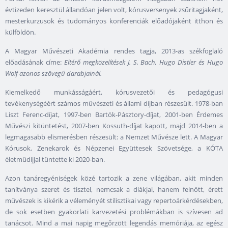
évtizeden keresztül állandóan jelen volt, kórusversenyek zsűritagjaként,
mesterkurzusok és tudományos konferenciák előadójaként itthon és
külföldön.
A Magyar Művészeti Akadémia rendes tagja, 2013-as székfoglaló
előadásának címe:
Eltérő megközelítések J. S. Bach, Hugo Distler és Hugo
Wolf azonos szövegű darabjainál.
Kiemelkedő munkásságáért, kórusvezetői és pedagógusi
tevékenységéért számos művészeti és állami díjban részesült. 1978-ban
Liszt Ferenc-díjat, 1997-ben Bartók-Pásztory-díjat, 2001-ben Érdemes
Művészi kitüntetést, 2007-ben Kossuth-díjat kapott, majd 2014-ben a
legmagasabb elismerésben részesült: a Nemzet Művésze lett. A Magyar
Kórusok, Zenekarok és Népzenei Együttesek Szövetsége, a KÓTA
életműdíjjal tüntette ki 2020-ban.
Azon tanáregyéniségek közé tartozik a zene világában, akit minden
tanítványa szeret és tisztel, nemcsak a diákjai, hanem felnőtt, érett
művészek is kikérik a véleményét stilisztikai vagy repertoárkérdésekben,
de sok esetben gyakorlati karvezetési problémákban is szívesen ad
tanácsot. Mind a mai napig megőrzött legendás memóriája, az egész