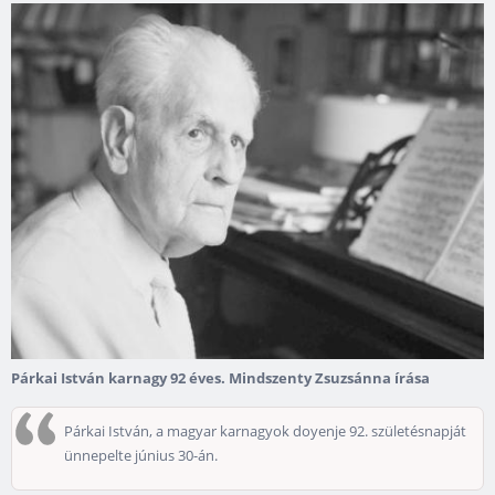
Párkai István karnagy 92 éves. Mindszenty Zsuzsánna írása
Párkai István, a magyar karnagyok doyenje 92. születésnapját
ünnepelte június 30-án.