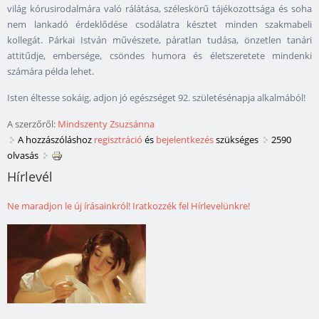
világ kórusirodalmára való rálátása, széleskörű tájékozottsága és soha
nem lankadó érdeklődése csodálatra késztet minden szakmabeli
kollegát. Párkai István művészete, páratlan tudása, önzetlen tanári
attitűdje, embersége, csöndes humora és életszeretete mindenki
számára példa lehet.
Isten éltesse sokáig, adjon jó egészséget 92. születésénapja alkalmából!
A szerzőről:
Mindszenty Zsuzsánna
A hozzászóláshoz
regisztráció
és
bejelentkezés
szükséges
2590
olvasás
Hírlevél
Ne maradjon le új írásainkról! Iratkozzék fel Hírlevelünkre!