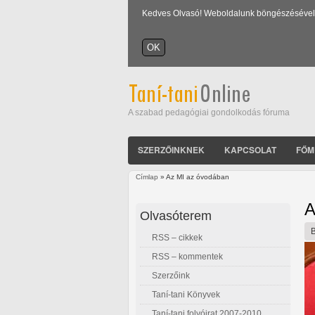
Kedves Olvasó! Weboldalunk böngészésével Ön
A szabad pedagógiai gondolkodás fóruma
SZERZŐINKNEK
KAPCSOLAT
FŐM
Címlap
» Az MI az óvodában
Jelenlegi hely
A
Olvasóterem
RSS – cikkek
RSS – kommentek
Szerzőink
Taní-tani Könyvek
Taní-tani folyóirat 2007-2010