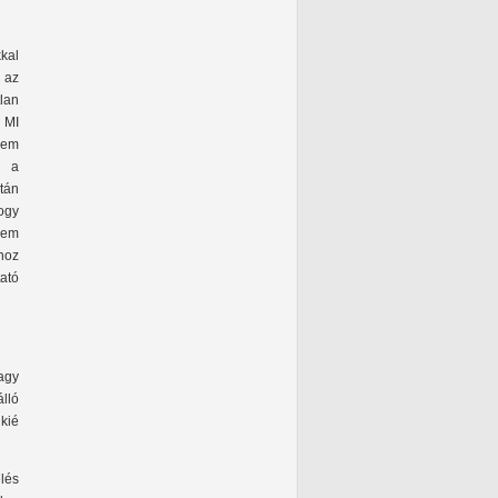
kal
 az
tlan
 MI
nem
t a
tán
ogy
 nem
hoz
ató
vagy
lló
kié
lés