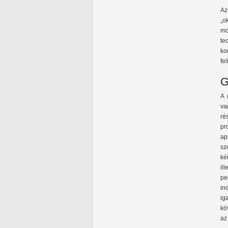
Az
„o
mo
te
ko
fe
G
A 
va
ré
pr
ap
sz
ké
il
pe
in
ig
kö
az