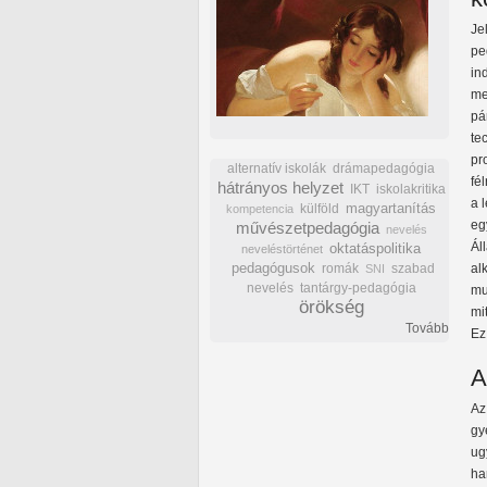
Je
pe
in
me
p
te
pr
alternatív iskolák
drámapedagógia
fé
hátrányos helyzet
IKT
iskolakritika
a 
külföld
magyartanítás
kompetencia
eg
művészetpedagógia
nevelés
Ál
oktatáspolitika
neveléstörténet
pedagógusok
romák
szabad
al
SNI
nevelés
tantárgy-pedagógia
mu
örökség
mi
Tovább
Ez
A
Az
gy
ug
ha