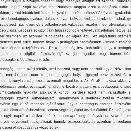
nnyire tűrjük a bizonytalanságot, vagy mennyire akarjuk azt azonnali válaszok
endbe tenni”. Saját szakmai tapasztalataim alapján ezek a döntések ritkán e
tákban, sokkal inkább hétköznapi helyzetekben válnak élessé. Az óvodai gyakorla
 óvodapedagógus gyakran dolgozik olyan helyzetekkel, amelyek nem adnak gy
sszajelzést. Egy gyermek viselkedésének változása, érzelmi megnyilvánulása v
pen visszahúzódása sokszor csak hosszabb idő elteltével válik értelmezhetővé, a
zel szemben az azonnali feldolgozás logikájára épül. Az algoritmus számár
sleltetés nem érték, hanem hiány. A pedagógiai szemléletben viszont a késlelte
akran éppen a fejlődés tere. Ez a különbség teszi indokolttá, hogy a pedagóg
ntrollt ne a „digitális felkészültség” szintjén ragadjuk meg, hanem dönt
lelősségként foglalkozzunk vele.
pedagógus nem azért felelős, mert használ, vagy nem használ egy eszközt, ha
ért, mert felismeri, nem minden pedagógiai helyzet igényel beavatkozást, és 
nden bizonytalanság szorul azonnali megoldásra. Az MI alkalmazása akkor vá
oblémássá, amikor ezt a szakmai türelmet kezdi el aláásni, és a pedagógiai folyam
timalizálandó feladattá alakítja. A kontroll kérdése ezért nem választható e
dagógus szakmai autonómiájától, amennyiben a döntések forrása fokozato
tevődik egy külső rendszer ajánlásaira, úgy a pedagógus szerepe észrevétle
alakul. Nem döntéshozóként, hanem végrehajtóként kezd működni. Ez az átalaku
m egyik napról a másikra történik, hanem apró engedmények sorozatán kereszt
elyek egyenként racionálisnak tűnnek, összességükben azonban a pedagóg
lelősség elmosódásához vezethetnek.