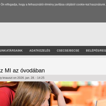
 elfogadja, hogy a felhasználói élmény javítása céljából cookie-kat használunk.
UNKATÁRSAINK
ADATKEZELÉS
CSECSE/BECSE
BELÉPÉS/REG
z MI az óvodában
By
knauszi
on 2026. jan. 28. - 14:25