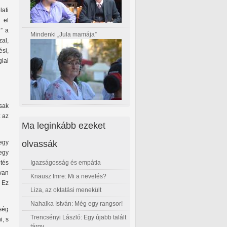
ati
 el
” a
Mindenki „Jula mamája”
zal,
si,
iai
sak
z az
Ma leginkább ezeket
olvassák
 egy
 egy
Igazságosság és empátia
etés
 van
Knausz Imre: Mi a nevelés?
 Ez
Liza, az oktatási menekült
Nahalka István: Még egy rangsor!
ség
Trencsényi László: Egy újabb talált
i, s
tárgy