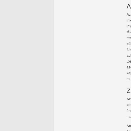
A
Az
in
in
fé
re
kü
fe
ad
„b
az
ka
mu
Z
Az
kr
ér
ma
Am