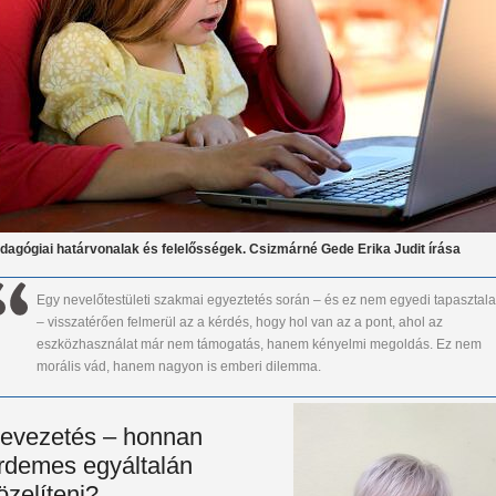
dagógiai határvonalak és felelősségek. Csizmárné Gede Erika Judit írása
Egy nevelőtestületi szakmai egyeztetés során – és ez nem egyedi tapasztala
– visszatérően felmerül az a kérdés, hogy hol van az a pont, ahol az
eszközhasználat már nem támogatás, hanem kényelmi megoldás. Ez nem
morális vád, hanem nagyon is emberi dilemma.
evezetés – honnan
rdemes egyáltalán
özelíteni?