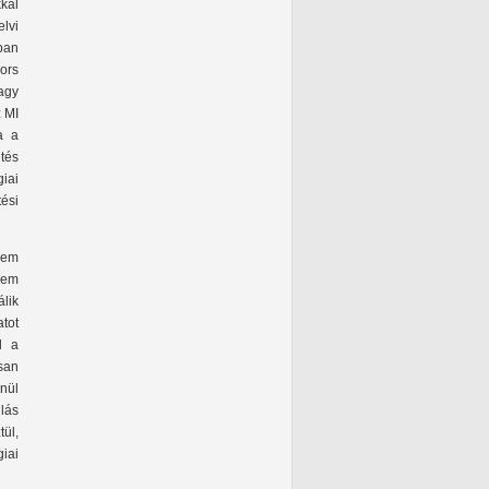
kal
lvi
tban
ors
agy
z MI
a a
tés
iai
ési
nem
nem
lik
atot
l a
san
nül
lás
ül,
iai