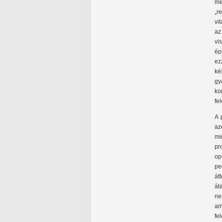
me
„r
vi
az
vi
ép
ez
ké
gy
ko
fe
A 
az
mi
pr
op
pe
át
át
ne
am
fe