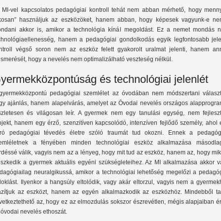
 MI-vel kapcsolatos pedagógiai kontroll tehát nem abban mérhető, hogy menny
kosan” használjuk az eszközöket, hanem abban, hogy képesek vagyunk-e ne
ndani akkor is, amikor a technológia kínál megoldást. Ez a nemet mondás 
chnológiaellenesség, hanem a pedagógiai gondolkodás egyik legfontosabb jele
ntroll végső soron nem az eszköz felett gyakorolt uralmat jelenti, hanem an
lismerését, hogy a nevelés nem optimalizálható veszteség nélkül.
yermekközpontúság és technológiai jelenlét
gyermekközpontú pedagógiai szemlélet az óvodában nem módszertani választ
gy ajánlás, hanem alapelvárás, amelyet az Óvodai nevelés országos alapprogra
szletesen és világosan leír. A gyermek nem egy tanulási egység, nem fejleszt
ojekt, hanem egy érző, szenzitíven kapcsolódó, intenzíven fejlődő személy, ahol
ró pedagógiai tévedés életre szóló traumát tud okozni. Ennek a pedagóg
emléletnek a fényében minden technológiai eszköz alkalmazása másodla
rdéssé válik, vagyis nem az a lényeg, hogy mit tud az eszköz, hanem az, hogy mi
leszkedik a gyermek aktuális egyéni szükségleteihez. Az MI alkalmazása akkor vá
dagógiailag neuralgikussá, amikor a technológiai lehetőség megelőzi a pedagóg
doklást. Ilyenkor a hangsúly eltolódik, vagy akár eltorzul, vagyis nem a gyerme
azítjuk az eszközt, hanem az egyén alkalmazkodik az eszközhöz. Mindebből ta
vetkeztethető az, hogy ez az elmozdulás sokszor észrevétlen, mégis alapjaiban ér
 óvodai nevelés ethoszát.