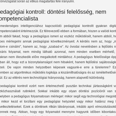
 önvizsgálat során az etikus magatartás felé irányulni.
edagógiai kontroll: döntési felelősség, nem
ompetencialista
mesterséges intelligenciához kapcsolódó pedagógiai kontrollt gyakran digitá
mpetenciaként értelmezzük. Ez félrevezető ebben a formában, hiszen a valódi kont
m abból fakad, hogy a pedagógus ismeri az eszköz működését, hanem abból, h
pes mérlegelni annak pedagógiai következményeit. A kérdés nem az, hogy „
dom-e csinálni”, hanem az, hogy „szabad-e”. Az óvodai nevelésben a fejlődés 
neáris folyamat, nem mindig látható azonnal, nem minden esetben mérhető,
akran nem illeszkedik előre megalkotott mintákhoz. A pedagógus felelőssége ép
ban áll, hogy ezt a bizonytalanságot nem hibaként, hanem fejlődési sajátosságk
zeli. De vajon minden helyzetben képesek vagyunk-e erre a türelemre? Ez
emben az algoritmikus működés logikája a kiszámíthatóságra és az ismételhetősé
ül. Ez az eltérés nem technológiai hiányosság, hanem alapvető különbség.
pedagógiai kontroll ezért nem értelmezhető pusztán technikai jártasságként v
zközhasználati rutinként. Sokkal inkább egy olyan döntési pozícióról van s
elyben a pedagógus folyamatosan mérlegel: mikor segít egy technológiai megold
 mikor kezd el torzítani egy pedagógiai helyzetet vagy mikor határoz meg f
vetkeztetéseket. Ezek a döntések ritkán látványosak, inkább apró elmozdulások
lennek meg. Abban, hogy egy folyamatot mennyire hagyunk időben kibontakoz