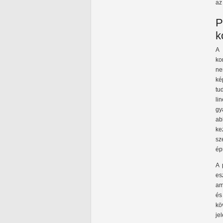
az
P
k
A 
ko
ne
ké
tu
li
gy
ab
ke
sz
ép
A 
es
am
és
kö
je