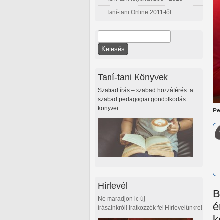
Taní-tani Online 2011-től
Keresés
Keresés űrlap
Taní-tani Könyvek
Szabad írás – szabad hozzáférés: a
szabad pedagógiai gondolkodás
könyvei.
Pe
Hírlevél
B
Ne maradjon le új
é
írásainkról! Iratkozzék fel Hírlevelünkre!
k