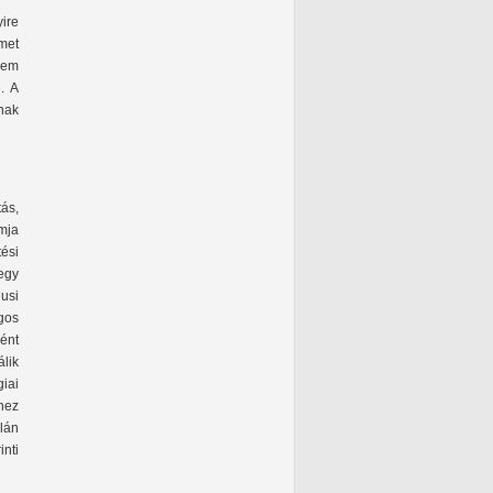
ire
met
nem
. A
nak
ás,
mja
ési
 egy
usi
gos
ként
lik
iai
khez
lán
inti