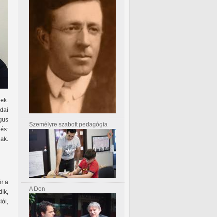
ek.
dai
gus
Személyre szabott pedagógia
és:
nak.
ör a
A Don
dik,
ói,