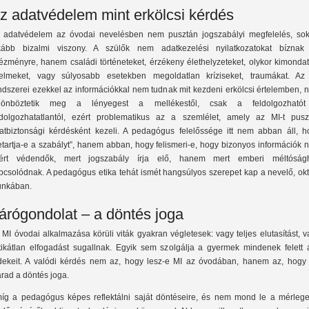
z adatvédelem mint erkölcsi kérdés
 adatvédelem az óvodai nevelésben nem pusztán jogszabályi megfelelés, sok
kább bizalmi viszony. A szülők nem adatkezelési nyilatkozatokat bíznak
tézményre, hanem családi történeteket, érzékeny élethelyzeteket, olykor kimonda
lelmeket, vagy súlyosabb esetekben megoldatlan kríziseket, traumákat. Az
ndszerei ezekkel az információkkal nem tudnak mit kezdeni erkölcsi értelemben, 
lönböztetik meg a lényegest a mellékestől, csak a feldolgozható
ldolgozhatatlantól, ezért problematikus az a szemlélet, amely az MI-t pusz
atbiztonsági kérdésként kezeli. A pedagógus felelőssége itt nem abban áll, h
etartja-e a szabályt”, hanem abban, hogy felismeri-e, hogy bizonyos információk
ért védendők, mert jogszabály írja elő, hanem mert emberi méltóság
pcsolódnak. A pedagógus etika tehát ismét hangsúlyos szerepet kap a nevelő, okt
nkában.
árógondolat – a döntés joga
 MI óvodai alkalmazása körüli viták gyakran végletesek: vagy teljes elutasítást, 
itikátlan elfogadást sugallnak. Egyik sem szolgálja a gyermek mindenek felett á
dekeit. A valódi kérdés nem az, hogy lesz-e MI az óvodában, hanem az, hogy 
rad a döntés joga.
íg a pedagógus képes reflektálni saját döntéseire, és nem mond le a mérlege