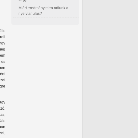
Miért eredménytelen nálunk a
nyelvtanulás?
lis
roll
ogy
meg
nem
 és
pen
ént
zel
gre
agy
zó,
ás,
als
ban
ni,