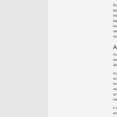
Ez
ta
in
ka
ho
ok
in
A
Az
se
ál
A 
es
re
so
az
ne
A 
az