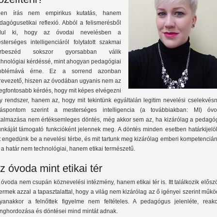
len írás nem empirikus kutatás, hanem
dagógusetikai reflexió. Abból a felismerésből
dul ki, hogy az óvodai nevelésben a
sterséges intelligenciáról folytatott szakmai
árbeszéd sokszor gyorsabban válik
chnológiai kérdéssé, mint ahogyan pedagógiai
oblémává érne. Ez a sorrend azonban
lrevezető, hiszen az óvodában ugyanis nem az
legfontosabb kérdés, hogy mit képes elvégezni
y rendszer, hanem az, hogy mit tekintünk egyáltalán legitim nevelési cselekvésn
láspontom szerint a mesterséges intelligencia (a továbbiakban: MI) óvo
kalmazása nem értéksemleges döntés, még akkor sem az, ha kizárólag a pedagó
nkáját támogató funkcióként jelennek meg. A döntés minden esetben határkijelöl
t engedünk be a nevelési térbe, és mit tartunk meg kizárólag emberi kompetenciá
 a határ nem technológiai, hanem etikai természetű.
z óvoda mint etikai tér
 óvoda nem csupán köznevelési intézmény, hanem etikai tér is. Itt találkozik elősz
ermek azzal a tapasztalattal, hogy a világ nem kizárólag az ő igényei szerint műkö
yanakkor a felnőttek figyelme nem feltételes. A pedagógus jelenléte, reakci
nghordozása és döntései mind mintát adnak.