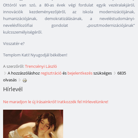
Ottóról van szó, a 80-as évek végi fordulat egyik vezéralakjáról,
innovációk kezdeményezőjéről, az iskola modernizációjának,
humanizációjának, demokratizálásának, a neveléstudományi-
nevelésfilozófiai gondolat „posztmodernizációjának”
kulcsszemélyiségéről.
Visszatér-e?
Templom Kati! Nyugodjál békében!
A szerzőről:
Trencsényi László
A hozzászóláshoz
regisztráció
és
bejelentkezés
szükséges
6835
olvasás
Hírlevél
Ne maradjon le új írásainkról! Iratkozzék fel Hírlevelünkre!