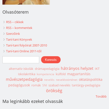
Olvasóterem
RSS – cikkek
RSS – kommentek
Szerzőink
Taní-tani Könyvek
Taní-tani folyóirat 2007-2010
Taní-tani Online 2011-től
Keresés űrlap
Keresés
hátrányos helyzet
alternatív iskolák
drámapedagógia
IKT
magyartanítás
iskolakritika
külföld
kompetencia
művészetpedagógia
oktatáspolitika
nevelés
neveléstörténet
pedagógusok
romák
szabad nevelés
tantárgy-pedagógia
SNI
örökség
Tovább
Ma leginkább ezeket olvassák