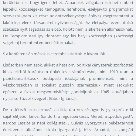
kerületben is, hogy igenis lehet. A panelek világában is lehet emberi
léptékű közösségeket támogatni, létrehozni, esélyjavító programokat
szervezni (nem kis részt az öntevékenységre építve), megteremteni a
lakótelep élénk társadalmi nyilvánosságát. Az életpálya ezen utolsó
szakasza nyílt tagadása az előző, holott nem is sikertelen állomásoknak.
De Templom Kati így döntött: egy kis helyi közösségben (közösségi
szigeten) teremteni emberi létformákat.
S a konferencián mások is eszembe jutottak. A kivonulók.
Elsősorban nem azok, akiket a hatalom, politikai kényszerek szorítottak
ki az elitből korántsem önkéntes száműzetésbe, mint 1919 után a
pszichoanalitikusok budapesti iskolájának prominenseit, mint a
vészkorszakban is sokakat pusztán származásuk miatt (sokukat
egészen a fizikai megsemmisítésig: gondoljunk az 1945 januárjában
nyilas sortűzzel kivégzett Gábor Ignácra).
De a „létező szocializmus”, a diktatúra nevelésügye is így seprűzte ki
saját elitjéből Jánosi Sándort, a regöscserkészt, Méreit, a „pedológust”,
Kardos Lászlót (a népi kollégistát) , Gulyás Györgyöt (a békés-tarhosi
ének-zenei általános iskola igazgatóját), Kiss Árpádot, a „polgári