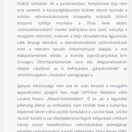
FIDESZ színeiben ült a parlamentben. Templomné útja nem
erre vezetett. A közösségfejlesztési kísérlet sikerei nyomán a
szintén reformvárakozások közepette működő Úttörő
Központ szólítja munkára a 70-es évek elején,
„módszertanosként” vezető befolyásra tesz szert, irányítja a
mozgalmi reformot, melynek a helyi társadalomba ágyazódás
válik lényegi elemévé, a demokratizálódás (úttörőtanácsok
mint a releváns tanulói önkormányzat alapjai), a mai
diákparlamentek elődje, a komoly jogosítványokkal bíró
Országos Úttörőparlamentek sora stb. Megismerkedvén
Gáspár Lászlóval, az ő befolyására „gáspárizálódik” az
úttörőmozgalom „hivatalos” pedagógiája is.
Igényes erkölcsisége nem sok év után kivezeti a mozgalmi
apparátusból, újságíró lesz, majd 1979-ben feladatot vállal
Loránd Ferenc „Róbert-kísérletében”. Ő az, aki a legutolsó
pillanatig ellenzi az önfeladást, nem törődik bele a kudarcba,
képesnek látott volna pozitív fordulatot a „szürke falak, szürke
rácsok” között is (az idézőjelek közé fogott kifejezések a Róbert
Károly körúti Nevelőotthon reformkísérlete drámájának
egyetlen nyilvánosságot kapott reflexiójára, Diósi Ágnes 1985-