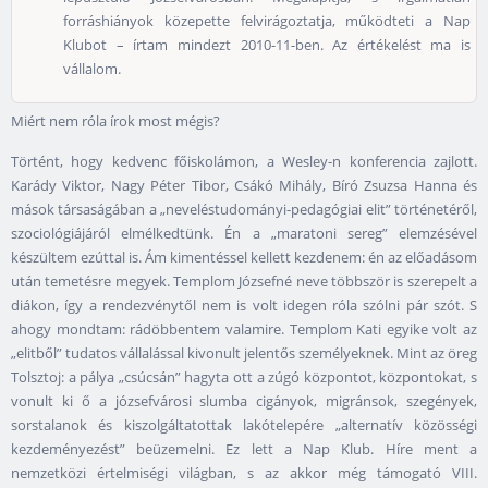
forráshiányok közepette felvirágoztatja, működteti a Nap
Klubot – írtam mindezt 2010-11-ben. Az értékelést ma is
vállalom.
Miért nem róla írok most mégis?
Történt, hogy kedvenc főiskolámon, a Wesley-n konferencia zajlott.
Karády Viktor, Nagy Péter Tibor, Csákó Mihály, Bíró Zsuzsa Hanna és
mások társaságában a „neveléstudományi-pedagógiai elit” történetéről,
szociológiájáról elmélkedtünk. Én a „maratoni sereg” elemzésével
készültem ezúttal is. Ám kimentéssel kellett kezdenem: én az előadásom
után temetésre megyek. Templom Józsefné neve többször is szerepelt a
diákon, így a rendezvénytől nem is volt idegen róla szólni pár szót. S
ahogy mondtam: rádöbbentem valamire. Templom Kati egyike volt az
„elitből” tudatos vállalással kivonult jelentős személyeknek. Mint az öreg
Tolsztoj: a pálya „csúcsán” hagyta ott a zúgó központot, központokat, s
vonult ki ő a józsefvárosi slumba cigányok, migránsok, szegények,
sorstalanok és kiszolgáltatottak lakótelepére „alternatív közösségi
kezdeményezést” beüzemelni. Ez lett a Nap Klub. Híre ment a
nemzetközi értelmiségi világban, s az akkor még támogató VIII.