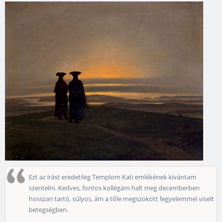
Ezt az írást eredetileg Templom Kati emlékének kívántam
szentelni. Kedves, fontos kollégám halt meg decemberben
hosszan tartó, súlyos, ám a tőle megszokott fegyelemmel viselt
betegségben.