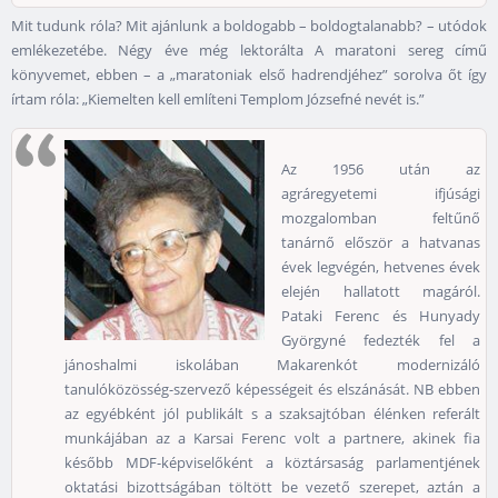
Mit tudunk róla? Mit ajánlunk a boldogabb – boldogtalanabb? – utódok
emlékezetébe. Négy éve még lektorálta A maratoni sereg című
könyvemet, ebben – a „maratoniak első hadrendjéhez” sorolva őt így
írtam róla: „Kiemelten kell említeni Templom Józsefné nevét is.”
Az 1956 után az
agráregyetemi ifjúsági
mozgalomban feltűnő
tanárnő először a hatvanas
évek legvégén, hetvenes évek
elején hallatott magáról.
Pataki Ferenc és Hunyady
Györgyné fedezték fel a
jánoshalmi iskolában Makarenkót modernizáló
tanulóközösség-szervező képességeit és elszánását. NB ebben
az egyébként jól publikált s a szaksajtóban élénken referált
munkájában az a Karsai Ferenc volt a partnere, akinek fia
később MDF-képviselőként a köztársaság parlamentjének
oktatási bizottságában töltött be vezető szerepet, aztán a