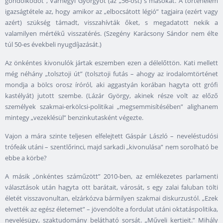
gondolkodót”, Várhegyi Györgyöt (az „56-ost) s másokat. A történelem
igazságtétele az, hogy amikor az „elbocsátott légió” tagjaira (ezért vagy
azért) szükség támadt, visszahívták őket, s megadatott nekik a
valamilyen mértékű visszatérés. (Szegény Karácsony Sándor nem élte
túl 50-es évekbeli nyugdíjazását.)
Az önkéntes kivonulók jártak eszemben ezen a délelőttön. Kati mellett
még néhány „tolsztoji út” (tolsztoji futás – ahogy az irodalomtörténet
mondja a bölcs orosz íróról, aki aggastyán korában hagyta ott grófi
kastélyát) jutott szembe. (Lázár György, akinek része volt az előző
személyek szakmai-erkölcsi-politikai „megsemmisítésében” alighanem
mintegy „vezeklésül” benzinkutasként végezte.
Vajon a mára szinte teljesen elfelejtett Gáspár László – neveléstudósi
trófeák utáni – szentlőrinci, majd sarkadi „kivonulása” nem sorolható be
ebbe a körbe?
A másik „önkéntes száműzött” 2010-ben, az emlékezetes parlamenti
választások után hagyta ott barátait, városát, s egy zalai faluban tölti
életét visszavonultan, elzárkózva bármilyen szakmai diskurzustól. „Ezek
elvették az egész életemet” – jövendölte a fordulat utáni oktatáspolitika,
nevelésügy, szaktudomány belátható sorsát. „Műveli kertjeit.” Mihály