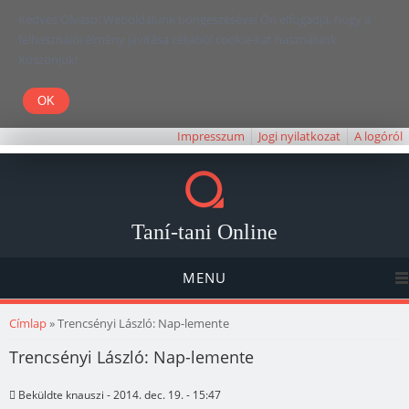
Kedves Olvasó! Weboldalunk böngészésével Ön elfogadja, hogy a
felhasználói élmény javítása céljából cookie-kat használunk.
Köszönjük!
Impresszum
Jogi nyilatkozat
A logóról
Taní-tani Online
MENU
Jelenlegi hely
Címlap
» Trencsényi László: Nap-lemente
Trencsényi László: Nap-lemente
Beküldte
knauszi
- 2014. dec. 19. - 15:47