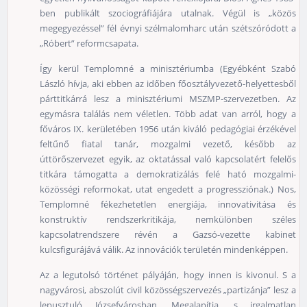
ben publikált szociográfiájára utalnak. Végül is „közös
megegyezéssel” fél évnyi szélmalomharc után szétszóródott a
„Róbert” reformcsapata.
Így kerül Templomné a minisztériumba (Egyébként Szabó
László hívja, aki ebben az időben főosztályvezető-helyettesből
párttitkárrá lesz a minisztériumi MSZMP-szervezetben. Az
egymásra találás nem véletlen. Több adat van arról, hogy a
főváros IX. kerületében 1956 után kiváló pedagógiai érzékével
feltűnő fiatal tanár, mozgalmi vezető, később az
úttörőszervezet egyik, az oktatással való kapcsolatért felelős
titkára támogatta a demokratizálás felé ható mozgalmi-
közösségi reformokat, utat engedett a progressziónak.) Nos,
Templomné fékezhetetlen energiája, innovativitása és
konstruktív rendszerkritikája, nemkülönben széles
kapcsolatrendszere révén a Gazsó-vezette kabinet
kulcsfigurájává válik. Az innovációk területén mindenképpen.
Az a legutolsó történet pályáján, hogy innen is kivonul. S a
nagyvárosi, abszolút civil közösségszervezés „partizánja” lesz a
lepusztuló Józsefvárosban. Megalapítja, s irgalmatlan