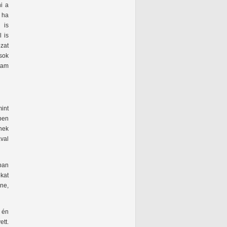
ni a
 ha
 is
 is
zat
sok
tam
int
ben
nek
val
ban
kat
nne,
 én
tt.