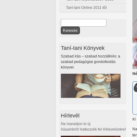
Taní-tani Online 2011-től
Keresés
Keresés űrlap
Taní-tani Könyvek
Szabad írás – szabad hozzáférés: a
szabad pedagógiai gondolkodás
könyvei.
Né
Hírlevél
Ki
Ne maradjon le új
Na
írásainkról! Iratkozzék fel Hírlevelünkre!
te