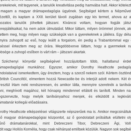
erekeknek, mit tegyenek, a tanulók kreativitása pedig hamvába halt. Akkor kötele
 magam a magyar drámapedagógia ügyének. Segítséget kértem a Népművel
tézettől, és kaptam a XXII. kerület távoli zugában egy kis termet, ahova az a
gozatos tanulók jöhettek játszani. Kíváncsi voltam, hogyan fogják játsz
erepjátékaikat, ha nem adok útmutatást. Mikor láttam, milyen örömmel jönnek, ak
tettem meg, hogy milyen nagy szükségük van a gyerekeknek a játékra. Egy délu
nyira zuhogott az eső, hogy leállt a forgalom, én pedig a Trabantommal egy 
séssel érkeztem meg az órára. Megdöbbenve láttam, hogy a gyermekek n
bbsége a zuhogó esőben is várt rám – játszani akartak.
Széchenyi könyvtár segítségével hozzájutottam több, hallatlanul érde
ámapedagógiai munkához. Egyszer, amikor Dorothy Heathcote pedagóg
ndolataival ismerkedtem, úgy éreztem, hogy a szerző nekem szól. Kértem ösztöndí
British Counciltól, elmentem hozzá Newcastle-be és interjút adott nekem. Két é
resztül írtam neki rendszeresen, és amikor látta, mennyire szeretnék a tanítvá
nni, meghívott magához, két hónapig mindennel ellátott és tanított. Minden na
gszervezte, hogy melyik tanítványaihoz menjek, és elküldött a legkivál
ámatanár kollegái előadásaira.
rothy Heathcote elképzelései világszerte népszerűek ma is. Amikor megcsináltuk
ső magyar drámapedagógiai központot, az ő gondolatait próbáltuk elültetni ol
tűnő drámatanárokkal, mint Debreczeni Tibor, Debreczeni Ági, Voll
dit vagy Hollós Kornélia, hogy csak néhányat említsek közülük. Nagyon sok segíts