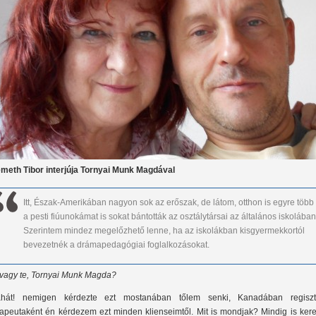
meth Tibor interjúja Tornyai Munk Magdával
Itt, Észak-Amerikában nagyon sok az erőszak, de látom, otthon is egyre több
a pesti fiúunokámat is sokat bántották az osztálytársai az általános iskolában
Szerintem mindez megelőzhető lenne, ha az iskolákban kisgyermekkortól
bevezetnék a drámapedagógiai foglalkozásokat.
 vagy te, Tornyai Munk Magda?
hát! nemigen kérdezte ezt mostanában tőlem senki, Kanadában regisztr
rapeutaként én kérdezem ezt minden klienseimtől. Mit is mondjak? Mindig is kere