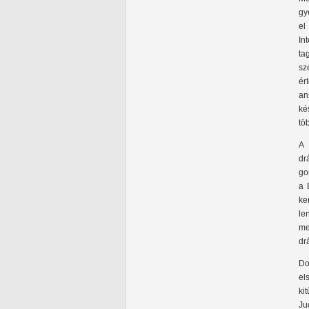
gy
el
In
ta
sz
ér
an
ké
tö
A 
dr
go
a 
ke
le
me
dr
Do
el
ki
Ju