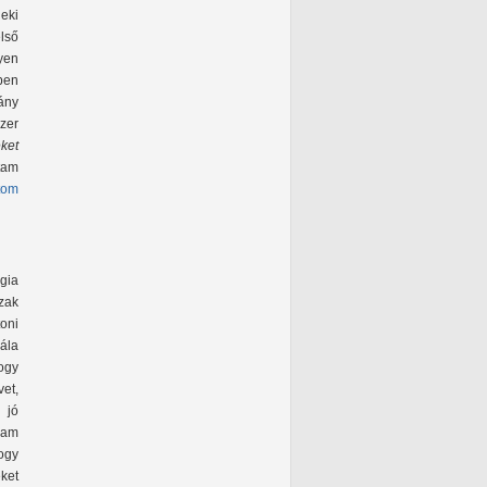
eki
lső
yen
ben
hány
szer
eket
tam
tom
ógia
zak
oni
ála
hogy
et,
 jó
jam
ogy
ket