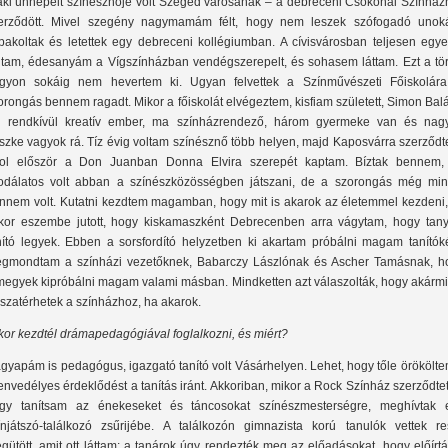
aki ünnepelt színésznője volt Szeged városának – a debreceni Csokonai Színház
erződött. Mivel szegény nagymamám félt, hogy nem leszek szófogadó unoká
lpakoltak és letettek egy debreceni kollégiumban. A cívisvárosban teljesen egye
ltam, édesanyám a Vígszínházban vendégszerepelt, és sohasem láttam. Ezt a tör
gyon sokáig nem hevertem ki. Ugyan felvettek a Színművészeti Főiskolára
orongás bennem ragadt. Mikor a főiskolát elvégeztem, kisfiam született, Simon Bal
i rendkívül kreatív ember, ma színházrendező, három gyermeke van és nag
szke vagyok rá. Tíz évig voltam színésznő több helyen, majd Kaposvárra szerződt
ol először a Don Juanban Donna Elvira szerepét kaptam. Bíztak bennem,
odálatos volt abban a színészközösségben játszani, de a szorongás még min
nnem volt. Kutatni kezdtem magamban, hogy mit is akarok az életemmel kezdeni,
kor eszembe jutott, hogy kiskamaszként Debrecenben arra vágytam, hogy tany
nító legyek. Ebben a sorsfordító helyzetben ki akartam próbálni magam tanítóké
gmondtam a színházi vezetőknek, Babarczy Lászlónak és Ascher Tamásnak, h
megyek kipróbálni magam valami másban. Mindketten azt válaszolták, hogy akármi
sszatérhetek a színházhoz, ha akarok.
kor kezdtél drámapedagógiával foglalkozni, és miért?
gyapám is pedagógus, igazgató tanító volt Vásárhelyen. Lehet, hogy tőle örökölt
envedélyes érdeklődést a tanítás iránt. Akkoriban, mikor a Rock Színház szerződtet
gy tanítsam az énekeseket és táncosokat színészmesterségre, meghívtak 
ínjátszó-találkozó zsűrijébe. A találkozón gimnazista korú tanulók vettek res
gütött, amit ott láttam: a tanárok úgy rendezték meg az előadásokat, hogy előírt