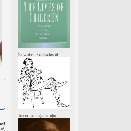
Jegyzetek az értékelésről
 –
.
Homer Lane újra és újra
ált
ső,