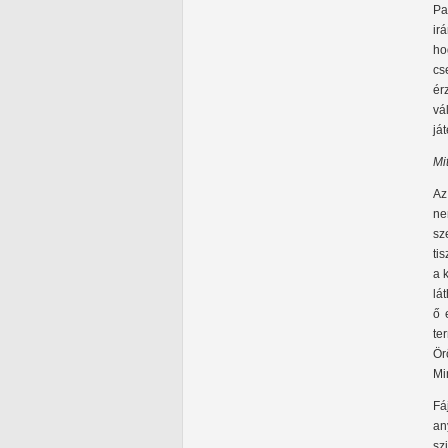
Pa
ir
ho
cs
ér
vá
já
Mi
Az
ne
sz
ti
a 
lá
ő 
te
Ör
Mi
Fá
an
sz