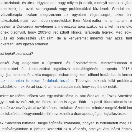
glalkoztatnak, és kicsit irigykedtem, hogy milyen jó nekik, mennyit tudnak segíte
erekeknek, ha azok szoronganak vagy problémákkal küzdenek. Gondoltam,
vészetterápia szakon megszerzem az egyetemi végzettséget, akkor én
glalkozhatok majd ilyen módon gyerekekkel. Ezért Montrealba mentem tanulni, el
geztem a Concordia egyetemen a művészetterápia szakot, és a két mesterfoko
égnek bizonyult, hogy 2003-tól regisztrált klinikai terapeuta legyek. Még sok-
nulás és önfejlesztés várt rám, de a kenyeremet innentől már azzal tud
gkeresni, ami igazán érdekelt.
vel foglalkozol most?
zenkét évig dolgoztam a Gyermek- és Családvédelmi Minisztériumban m
ermekekkel és kamaszokkal foglalkozó mentálhigiénés terapeuta. 2015-
ugdíjba mentem, és azóta magánpraxisban dolgozom, otthoni irodámban is keres
s
az interneten is sokan fordulnak hozzám
. Többnyire sok-sok lelki problémá
szködők jönnek. Az ad igazi értelmet a napjaimnak, hogy segíthetek nekik.
ellett az utóbbi időben van egy másik téma is, ami érdekel. Itt, Észak-Ameriká
gyon sok az erőszak, de látom, otthon is egyre több – a pesti fiúunokámat is so
ntották az osztálytársai az általános iskolában. Szerintem mindez megelőzhető le
 az iskolákban kisgyermekkortól bevezetnék a drámapedagógiai foglalkozásokat.
ak Panksepp
kutatásai megvilágították számomra, hogyan is történhetett meg az
s tanítványaimban a játékon keresztül az a változás, amelyet Árpi bácsi észreve