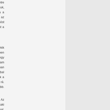
tre
juk,
a a
– az
ést
t a
kik
ben
egy
gtam
nnan
bbal
k a
 rá.
bb.
 Az
 aki
al.