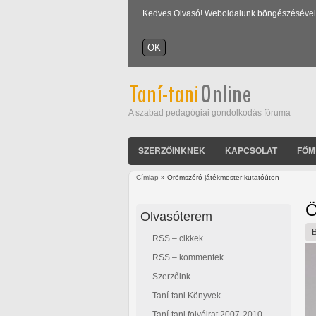
Kedves Olvasó! Weboldalunk böngészésével Ön
A szabad pedagógiai gondolkodás fóruma
SZERZŐINKNEK
KAPCSOLAT
FŐM
Címlap
» Örömszóró játékmester kutatóúton
Jelenlegi hely
Ö
Olvasóterem
RSS – cikkek
RSS – kommentek
Szerzőink
Taní-tani Könyvek
Taní-tani folyóirat 2007-2010