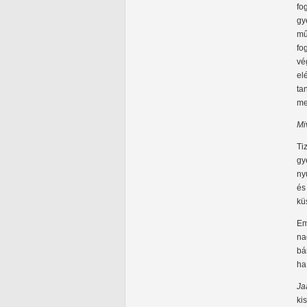
fo
gy
mű
fo
vé
el
ta
me
Mi
Ti
gy
ny
é
kü
Em
na
bá
ha
Ja
ki