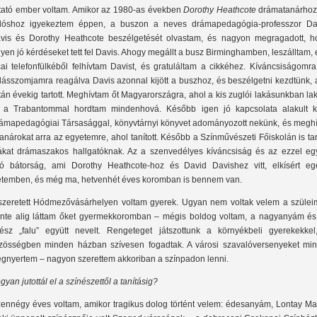
tató ember voltam. Amikor az 1980-as években
Dorothy Heathcote
drámatanárhoz
dóshoz igyekeztem éppen, a buszon a neves drámapedagógia-professzor Da
vis és Dorothy Heathcote beszélgetését olvastam, és nagyon megragadott, h
lyen jó kérdéseket tett fel Davis. Ahogy megállt a busz Birminghamben, leszálltam,
cai telefonfülkéből felhívtam Davist, és gratuláltam a cikkéhez. Kíváncsiságomr
dásszomjamra reagálva Davis azonnal kijött a buszhoz, és beszélgetni kezdtünk, 
tán évekig tartott. Meghívtam őt Magyarországra, ahol a kis zuglói lakásunkban lak
 a Trabantommal hordtam mindenhová. Később igen jó kapcsolata alakult k
ámapedagógiai Társasággal, könyvtárnyi könyvet adományozott nekünk, és meghí
tanárokat arra az egyetemre, ahol tanított. Később a Színművészeti Főiskolán is tar
ákat drámaszakos hallgatóknak. Az a szenvedélyes kíváncsiság és az ezzel egy
ró bátorság, ami Dorothy Heathcote-hoz és David Davishez vitt, elkísért eg
etemben, és még ma, hetvenhét éves koromban is bennem van.
szeretett Hódmezővásárhelyen voltam gyerek. Ugyan nem voltak velem a szülei
inte alig láttam őket gyermekkoromban – mégis boldog voltam, a nagyanyám és
ész „falu” együtt nevelt. Rengeteget játszottunk a környékbeli gyerekekkel
zösségben minden házban szívesen fogadtak. A városi szavalóversenyeket min
gnyertem – nagyon szerettem akkoriban a színpadon lenni.
gyan jutottál el a színészettől a tanításig?
zennégy éves voltam, amikor tragikus dolog történt velem: édesanyám, Lontay Mar