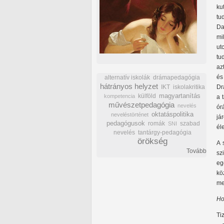
ku
tu
Da
mi
ut
tu
az
és
alternatív iskolák
drámapedagógia
hátrányos helyzet
IKT
iskolakritika
Dr
külföld
magyartanítás
kompetencia
a 
művészetpedagógia
nevelés
ór
oktatáspolitika
neveléstörténet
já
pedagógusok
romák
szabad
SNI
él
nevelés
tantárgy-pedagógia
örökség
A 
Tovább
sz
eg
kö
me
Ho
Ti