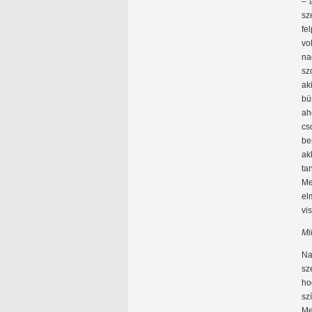
– 
sz
fe
vo
na
sz
ak
bü
ah
cs
be
ak
ta
Me
el
vi
Mi
Na
sz
ho
sz
Me