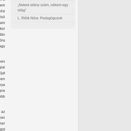
„Neked silány szám, nékem egy
ztem
világ”
ési
lsó
L. Ritók Nóra: Pedagógusok
ani
kor
tán
óra
agy
kes
iai
jat
ven
nya
pra
óbb
 az
yan
ner
éget