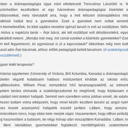
ptam a drámapedagógia ügye iránt elkötelezett Trencsényi Lászlótól is. N
szönhetően kezdhettem el egy hároméves drámapedagógiai kísérletet e
ztályosokkal, mely rámutatott arra, hogy a heti kétszeri drámajátékóra mil
ndkívüli hatást tesz a gyerekekre. Ezek a gyerekek nem voltak semmi
m kiemelkedőek, és több sajátos nevelési igényű tanuló is volt az osztályban. Né
 múlva a napközis tanár – Árpi bácsi, aki két osztállyal volt délutánonként, egy
akiáltott nekem:
„Mondja már meg, mit csinál ezekkel a kísérletis gyerekekkel? Ez
m kell fegyelmezni, és egymással is jó a kapcsolatuk!”
Akkoriban még nem tud
laszt adni Árpi bácsinak, ahhoz előbb pedagógiát kellett tanulnom. (
A szakdolgoza
t hozzáférhető.
)
gyan lettél terapeuta?
victoriai egyetemen (University of Victoria, Brit Kolumbia, Kanada) a drámapedag
rületén végzett kutatásaim hatásos módszertant kínáltak az iskolai erős
gfékezésére. William Pinar, nemzetközi hírű tananyagszakértő, az edmont
yetem tanára elolvasta a szakdolgozatomat és meghívott, hogy folytassam n
kutatást mint doktori hallgató. Semmit sem szerettem volna jobban ennél, de vala
hezen tudtam volna elképzelni, hogy mivel későn kezdtem tanulni az angol nyelv
pes leszek anyanyelvű hallgatók esszéit javítani. Láttam, hogy annyira
elvérzékem nincs, hogy ebbe bele merjek vágni. Hazamentem, hogy otthon próbál
g hasznosítani a tudásom, de négy hónap után visszajöttem Kanadába. Láttam, h
 itteni iskolákban gyermekekkel foglalkozó mentálhigiénés szakembere