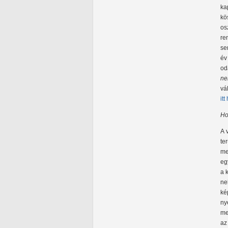
ka
kö
os
re
se
év
od
ne
vá
it
Ho
A 
te
me
eg
a 
ne
ké
ny
me
az