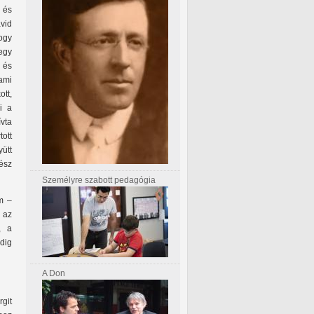
 és
vid
ogy
 egy
a és
ami
ott,
i a
vta
tott
ütt
ész
Személyre szabott pedagógia
m –
 az
, a
dig
A Don
git