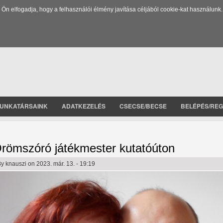
 elfogadja, hogy a felhasználói élmény javítása céljából cookie-kat használunk.
UNKATÁRSAINK
ADATKEZELÉS
CSECSE/BECSE
BELÉPÉS/REG
römszóró játékmester kutatóúton
By
knauszi
on 2023. már. 13. - 19:19