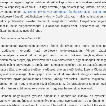
nksepp az agyunk legfontosabb érzelmekkel kapcsolatos funkciójaként cselekede
ányuló képességünket említi. Ha úgy érezzük, hogy valami jó fog történni, ha vár
gy megtörténjék,
az szinte felvillanyoz bennünket és életszeretettel tölt el
. H
elekvésre irányuló beállítottságunk kicsiny ösztönzést kap – akár az iskolában 
zelmi problémákat okozhat bennünk, meghatározhatatlan kényelmetlenségérz
lthat ki, belső elégedetlenséget. Ha azonban magas szintű ösztönzést kap, min
tékban például, az gyógyító lehet.
t tanultál a kanadai indiánoktól?
 indiánokhoz évtizedeken keresztül jártam, ők hívtak meg, hogy segítsek ne
mzedékeken keresztül ható sérüléseik feldolgozásában. Minden törzs
envedélyes szeretet él a földjeik iránt ma is. Sokszor meglátogattam 
szteletreméltó öreget, egy köztiszteletben álló bölcs embert, együtt üldögéltünk, fo
kezét, már kilencvenéves is elmúlt. Nem lehetett elmozdítani attól az ablaktól, aho
thatta a tájat, ahol egész életében vadászott, ahol az életét leélte. Ezzel a földdara
egynek érezte magát. Mindnyájan sokat tanulhatnánk abból, ahogy az őslakoso
rmészettel együtt gondolkodnak-éreznek, ahogy azt tisztelik, szeretik, vigyáznak
ömmel tölt el, hogy klienseim közül hárman is az én biztatásomra tanultak tová
nd a hárman azért végeztek egyetemet, hogy segíthessenek az övéiknek.
j látnom, hogy milyen gyorsan halnak ki a bennszülött kultúrák és nyelvek.
yanyelv roppant értékes! Harminc éve élek angol nyelvterületen, de a férjemmel,
intén vásárhelyi, a mai napig magyarul beszélünk, sokszor az otthoni tájszóláss