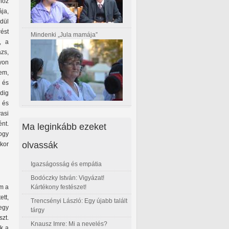
hoz
ja,
dül
ést
Mindenki „Jula mamája”
, a
ázs,
yon
em,
 és
dig
 és
asi
nt.
Ma leginkább ezeket
ogy
olvassák
kor
Igazságosság és empátia
Bodóczky István: Vigyázat!
Kártékony festészet!
em a
ett,
Trencsényi László: Egy újabb talált
egy
tárgy
zt.
Knausz Imre: Mi a nevelés?
ák a