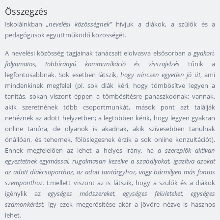
Összegzés
Iskoláinkban
„nevelési közösségnek”
hívjuk a diákok, a szülők és a
pedagógusok együttműködő közösségét.
A nevelési közösség tagjainak tanácsait elolvasva elsősorban a
gyakori,
folyamatos, többirányú kommunikáció és visszajelzés
tűnik a
legfontosabbnak. Sok esetben látszik,
hogy nincsen egyetlen jó út
, ami
mindenkinek megfelel (pl. sok diák kéri, hogy tömbösítve legyen a
tanítás, sokan viszont éppen a tömbösítésre panaszkodnak; vannak,
akik szeretnének több csoportmunkát, mások pont azt találják
nehéznek az adott helyzetben; a legtöbben kérik, hogy legyen gyakran
online tanóra, de olyanok is akadnak, akik szívesebben tanulnak
önállóan, és tehernek, fölöslegesnek érzik a sok online konzultációt).
Ennek megfelelően az lehet a helyes irány, ha
a szereplők aktívan
egyeztetnek egymással, rugalmasan kezelve a szabályokat, igazítva azokat
az adott diákcsoporthoz, az adott tantárgyhoz, vagy bármilyen más fontos
szemponthoz.
Emellett viszont az is látszik, hogy a szülők és a diákok
igénylik az
egységes módszereket, egységes felületeket, egységes
számonkérést,
így ezek megerősítése akár a jövőre nézve is hasznos
lehet.