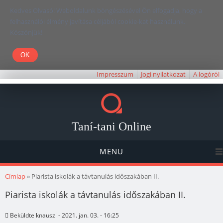
Kedves Olvasó! Weboldalunk böngészésével Ön elfogadja, hogy a
felhasználói élmény javítása céljából cookie-kat használunk.
Köszönjük!
Impresszum
Jogi nyilatkozat
A logóról
Taní-tani Online
MENU
Jelenlegi hely
Címlap
» Piarista iskolák a távtanulás időszakában II.
Piarista iskolák a távtanulás időszakában II.
Beküldte
knauszi
- 2021. jan. 03. - 16:25