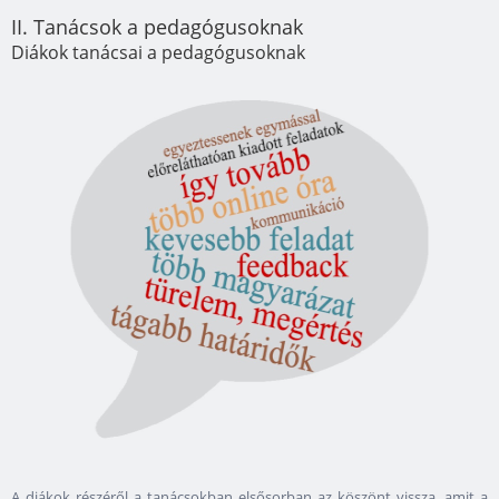
II. Tanácsok a pedagógusoknak
Diákok tanácsai a pedagógusoknak
A diákok részéről a tanácsokban elsősorban az köszönt vissza, amit a