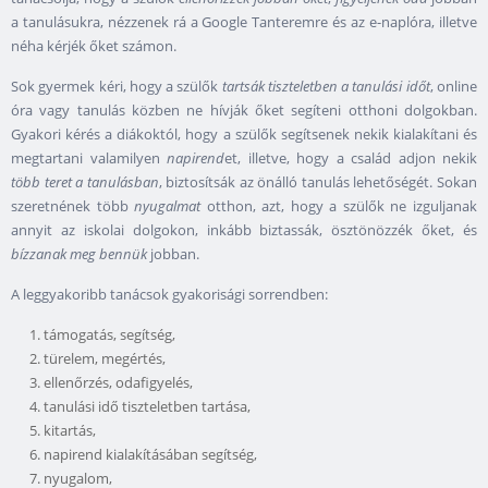
a tanulásukra, nézzenek rá a Google Tanteremre és az e-naplóra, illetve
néha kérjék őket számon.
Sok gyermek kéri, hogy a szülők
tartsák tiszteletben a tanulási időt
, online
óra vagy tanulás közben ne hívják őket segíteni otthoni dolgokban.
Gyakori kérés a diákoktól, hogy a szülők segítsenek nekik kialakítani és
megtartani valamilyen
napirend
et, illetve, hogy a család adjon nekik
több teret a tanulásban
, biztosítsák az önálló tanulás lehetőségét. Sokan
szeretnének több
nyugalmat
otthon, azt, hogy a szülők ne izguljanak
annyit az iskolai dolgokon, inkább biztassák, ösztönözzék őket, és
bízzanak meg bennük
jobban.
A leggyakoribb tanácsok gyakorisági sorrendben:
támogatás, segítség,
türelem, megértés,
ellenőrzés, odafigyelés,
tanulási idő tiszteletben tartása,
kitartás,
napirend kialakításában segítség,
nyugalom,