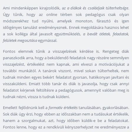
Ami mindenképpen kirajzolódik, az
a diákok és családjaik túlterheltsége
.
Úgy tűnik, hogy az online térben sok pedagógus csak olyan
módszerekhez tud nyúlni, amelyek monoton, fárasztó és igen
időigényes tanulást eredményeznek. Ennek megoldására hasznos lehet
a sok kolléga által javasolt
együttműködés, a bevált ötletek, feladatok,
felületek megosztása
egymással.
Fontos elemnek tűnik a visszajelzések kérdése is. Rengeteg diák
panaszkodik arra, hogy a beküldendő feladatok nagy részére semmilyen
visszajelzést, értékelést nem kapnak, ami elveszi a motivációjukat a
további munkától. A tanárok viszont, mivel sokan túlterheltek, nem
tudnak minden egyes bekért feladatot gyorsan, hatékonyan javítani és
visszaküldeni. Emiatt több tanár és diák is javasolja, hogy csak annyi
feladatot kérjenek feltöltésre a pedagógusok, amennyit valóban meg is
tudnak nézni, vissza is tudnak küldeni.
Emellett fejlődnünk kell a
formatív értékelés
tanulásában, gyakorlásában.
Sok diák úgy érzi, hogy ebben az időszakban nem a tudásukat értékelik,
hanem a szorgalmukat, azt, hogy időben küldik-e be a feladatokat.
Fontos lenne, hogy ez a rendkívüli kényszerhelyzet ne eredményezze a