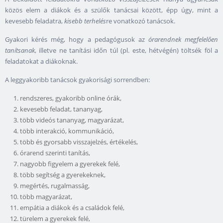
közös elem a diákok és a szülők tanácsai között, épp úgy, mint a
kevesebb feladatra,
kisebb terhelés
re vonatkozó tanácsok.
Gyakori kérés még, hogy a pedagógusok az
órarendnek megfelelően
tanítsanak
, illetve ne tanítási időn túl (pl. este, hétvégén) töltsék föl a
feladatokat a diákoknak.
A leggyakoribb tanácsok gyakorisági sorrendben:
rendszeres, gyakoribb online órák,
kevesebb feladat, tananyag,
több videós tananyag, magyarázat,
több interakció, kommunikáció,
több és gyorsabb visszajelzés, értékelés,
órarend szerinti tanítás,
nagyobb figyelem a gyerekek felé,
több segítség a gyerekeknek,
megértés, rugalmasság,
több magyarázat,
empátia a diákok és a családok felé,
türelem a gyerekek felé,