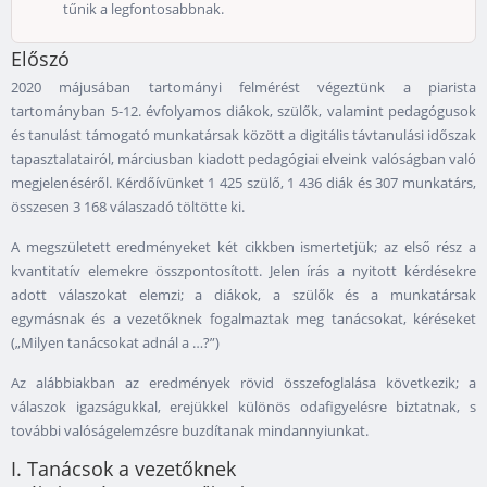
tűnik a legfontosabbnak.
Előszó
2020 májusában tartományi felmérést végeztünk a piarista
tartományban 5-12. évfolyamos diákok, szülők, valamint pedagógusok
és tanulást támogató munkatársak között a digitális távtanulási időszak
tapasztalatairól, márciusban kiadott pedagógiai elveink valóságban való
megjelenéséről. Kérdőívünket 1 425 szülő, 1 436 diák és 307 munkatárs,
összesen 3 168 válaszadó töltötte ki.
A megszületett eredményeket két cikkben ismertetjük; az első rész a
kvantitatív elemekre összpontosított. Jelen írás a nyitott kérdésekre
adott válaszokat elemzi; a diákok, a szülők és a munkatársak
egymásnak és a vezetőknek fogalmaztak meg tanácsokat, kéréseket
(„Milyen tanácsokat adnál a …?”)
Az alábbiakban az eredmények rövid összefoglalása következik; a
válaszok igazságukkal, erejükkel különös odafigyelésre biztatnak, s
további valóságelemzésre buzdítanak mindannyiunkat.
I. Tanácsok a vezetőknek