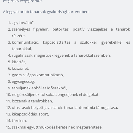
világos és lényegre törő
.
A leggyakoribb tanácsok gyakorisági sorrendben:
„így tovább”,
személyes figyelem, bátorítás, pozitív visszajelzés a tanárok
részére,
kommunikáció, kapcsolattartás a szülőkkel, gyerekekkel és
tanárokkal,
rugalmasak, megértőek legyenek a tanárokkal szemben,
kitartás,
köszönet,
gyors, világos kommunikáció,
egységesség,
tanuljanak ebből az időszakból,
ne görcsöljenek túl sokat, engedjenek el dolgokat,
bízzanak a tanárokban,
utasítások helyett javaslatok, tanári autonómia támogatása,
kikapcsolódás, sport,
türelem,
szakmai együttműködés kereteinek megteremtése.