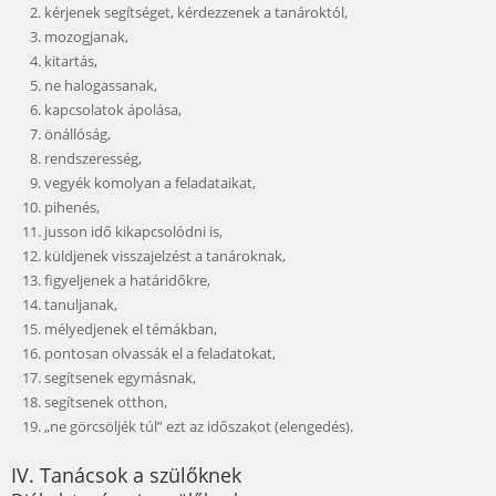
kérjenek segítséget, kérdezzenek a tanároktól,
mozogjanak,
kitartás,
ne halogassanak,
kapcsolatok ápolása,
önállóság,
rendszeresség,
vegyék komolyan a feladataikat,
pihenés,
jusson idő kikapcsolódni is,
küldjenek visszajelzést a tanároknak,
figyeljenek a határidőkre,
tanuljanak,
mélyedjenek el témákban,
pontosan olvassák el a feladatokat,
segítsenek egymásnak,
segítsenek otthon,
„ne görcsöljék túl” ezt az időszakot (elengedés).
IV. Tanácsok a szülőknek