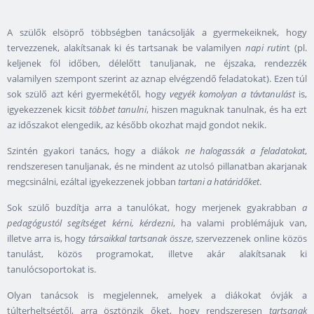
A szülők elsöprő többségben tanácsolják a gyermekeiknek, hogy
tervezzenek, alakítsanak ki és tartsanak be valamilyen
napi rutin
t (pl.
keljenek föl időben, délelőtt tanuljanak, ne éjszaka, rendezzék
valamilyen szempont szerint az aznap elvégzendő feladatokat). Ezen túl
sok szülő azt kéri gyermekétől, hogy
vegyék komolyan a távtanulást
is,
igyekezzenek kicsit
többet tanulni
, hiszen maguknak tanulnak, és ha ezt
az időszakot elengedik, az később okozhat majd gondot nekik.
Szintén gyakori tanács, hogy a diákok
ne halogassák a feladatokat
,
rendszeresen tanuljanak, és ne mindent az utolsó pillanatban akarjanak
megcsinálni, ezáltal igyekezzenek jobban
tartani a határidőket
.
Sok szülő buzdítja arra a tanulókat, hogy merjenek gyakrabban
a
pedagógustól segítséget kérni, kérdezni
, ha valami problémájuk van,
illetve arra is, hogy
társaikkal tartsanak össze
, szervezzenek online közös
tanulást, közös programokat, illetve akár alakítsanak ki
tanulócsoportokat is.
Olyan tanácsok is megjelennek, amelyek a diákokat óvják a
túlterheltségtől, arra ösztönzik őket, hogy rendszeresen
tartsanak