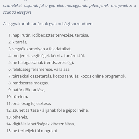
szüneteket, álljanak föl a gép elől, mozogjanak, pihenjenek, menjenek ki a
szabad levegőre
.
A leggyakoribb tanácsok gyakorisági sorrendben:
napi rutin, időbeosztás tervezése, tartása,
kitartás,
vegyék komolyan a feladataikat,
merjenek segítségek kérni a tanároktól,
ne halogassanak (rendszeresség),
felelősség felismerése, vállalása,
társakkal összetartás, közös tanulás, közös online programok,
rendszeres mozgás,
határidők tartása,
türelem,
önállóság fejlesztése,
szünet tartása / álljanak föl a géptől néha,
pihenés,
digitális lehetőségek kihasználása,
ne terheljék túl magukat.