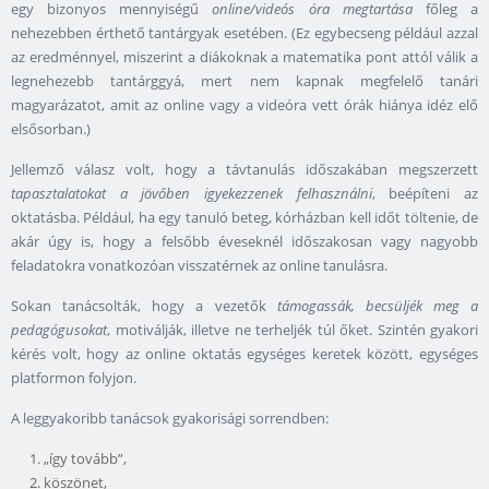
egy bizonyos mennyiségű
online/videós óra megtartása
főleg a
nehezebben érthető tantárgyak esetében. (Ez egybecseng például azzal
az eredménnyel, miszerint a diákoknak a matematika pont attól válik a
legnehezebb tantárggyá, mert nem kapnak megfelelő tanári
magyarázatot, amit az online vagy a videóra vett órák hiánya idéz elő
elsősorban.)
Jellemző válasz volt, hogy a távtanulás időszakában megszerzett
tapasztalatokat a jövőben igyekezzenek felhasználni
, beépíteni az
oktatásba. Például, ha egy tanuló beteg, kórházban kell időt töltenie, de
akár úgy is, hogy a felsőbb éveseknél időszakosan vagy nagyobb
feladatokra vonatkozóan visszatérnek az online tanulásra.
Sokan tanácsolták, hogy a vezetők
támogassák, becsüljék meg a
pedagógusokat
, motiválják, illetve ne terheljék túl őket. Szintén gyakori
kérés volt, hogy az online oktatás egységes keretek között, egységes
platformon folyjon.
A leggyakoribb tanácsok gyakorisági sorrendben:
„így tovább”,
köszönet,