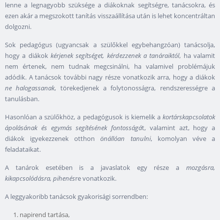
lenne a legnagyobb szüksége a diákoknak segítségre, tanácsokra, és
ezen akár a megszokott tanítás visszaállítása után is lehet koncentráltan
dolgozni.
Sok pedagógus (ugyancsak a szülőkkel egybehangzóan) tanácsolja,
hogy a diákok
kérjenek segítséget, kérdezzenek a tanáraiktól
, ha valamit
nem értenek, nem tudnak megcsinálni, ha valamivel problémájuk
adódik. A tanácsok további nagy része vonatkozik arra, hogy a diákok
ne halogassanak
, törekedjenek a folytonosságra, rendszerességre a
tanulásban.
Hasonlóan a szülőkhöz, a pedagógusok is kiemelik a
kortárskapcsolatok
ápolásának és egymás segítésének fontosságá
t, valamint azt, hogy a
diákok igyekezzenek otthon
önállóan tanulni
, komolyan véve a
feladataikat.
A tanárok esetében is a javaslatok egy része a
mozgásra,
kikapcsolódásra, pihenés
re vonatkozik.
A leggyakoribb tanácsok gyakorisági sorrendben:
napirend tartása,