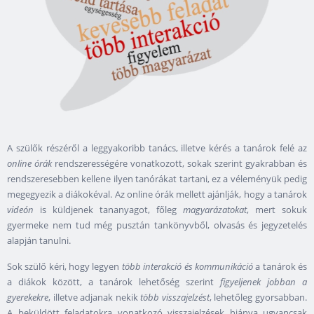
A szülők részéről a leggyakoribb tanács, illetve kérés a tanárok felé az
online órák
rendszerességére vonatkozott, sokak szerint gyakrabban és
rendszeresebben kellene ilyen tanórákat tartani, ez a véleményük pedig
megegyezik a diákokéval. Az online órák mellett ajánlják, hogy a tanárok
videón
is küldjenek tananyagot, főleg
magyarázatokat
, mert sokuk
gyermeke nem tud még pusztán tankönyvből, olvasás és jegyzetelés
alapján tanulni.
Sok szülő kéri, hogy legyen
több interakció és kommunikáció
a tanárok és
a diákok között, a tanárok lehetőség szerint
figyeljenek jobban a
gyerekekre
, illetve adjanak nekik
több visszajelzést
, lehetőleg gyorsabban.
A beküldött feladatokra vonatkozó visszajelzések hiánya ugyancsak