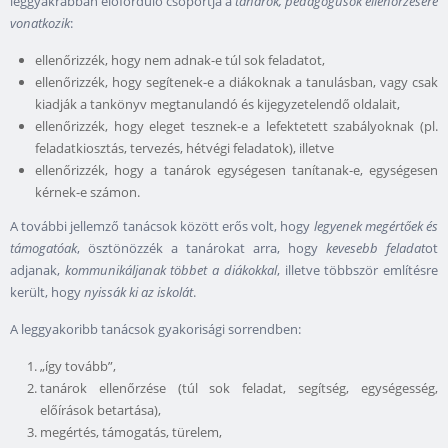
leggyakrabban előforduló csoportja a
tanárok, pedagógusok ellenőrzésére
vonatkozik
:
ellenőrizzék, hogy nem adnak-e túl sok feladatot,
ellenőrizzék, hogy segítenek-e a diákoknak a tanulásban, vagy csak
kiadják a tankönyv megtanulandó és kijegyzetelendő oldalait,
ellenőrizzék, hogy eleget tesznek-e a lefektetett szabályoknak (pl.
feladatkiosztás, tervezés, hétvégi feladatok), illetve
ellenőrizzék, hogy a tanárok egységesen tanítanak-e, egységesen
kérnek-e számon.
A további jellemző tanácsok között erős volt, hogy
legyenek megértőek és
támogatóak
, ösztönözzék a tanárokat arra, hogy
kevesebb feladat
ot
adjanak,
kommunikáljanak többet a diákokkal
, illetve többször említésre
került, hogy
nyissák ki az iskolát
.
A leggyakoribb tanácsok gyakorisági sorrendben:
„így tovább”,
tanárok ellenőrzése (túl sok feladat, segítség, egységesség,
előírások betartása),
megértés, támogatás, türelem,