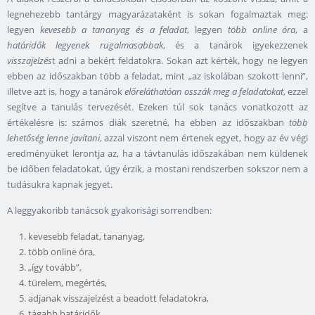
legnehezebb tantárgy magyarázataként is sokan fogalmaztak meg:
legyen
kevesebb a tananyag és a feladat
, legyen
több online óra
, a
határidők legyenek rugalmasabbak
, és a tanárok igyekezzenek
visszajelzés
t adni a bekért feldatokra. Sokan azt kérték, hogy ne legyen
ebben az időszakban több a feladat, mint „az iskolában szokott lenni”,
illetve azt is, hogy a tanárok
előreláthatóan osszák meg a feladatokat
, ezzel
segítve a tanulás tervezését. Ezeken túl sok tanács vonatkozott az
értékelésre is: számos diák szeretné, ha ebben az időszakban
több
lehetőség lenne javítani
, azzal viszont nem értenek egyet, hogy az év végi
eredményüket lerontja az, ha a távtanulás időszakában nem küldenek
be időben feladatokat, úgy érzik, a mostani rendszerben sokszor nem a
tudásukra kapnak jegyet.
A leggyakoribb tanácsok gyakorisági sorrendben:
kevesebb feladat, tananyag,
több online óra,
„így tovább”,
türelem, megértés,
adjanak visszajelzést a beadott feladatokra,
tágabb határidők,