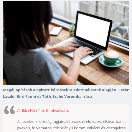
Megállapítások a nyitott kérdésekre adott válaszok alapján. Lázár
László, Biró Fanni és Tóth-Szabó Veronika írása
A cikk első része itt olvasható.
A nevelési közösség tagjainak tanácsait elolvasva elsősorban a
gyakori, folyamatos, többirányú kommunikáció és visszajelzés