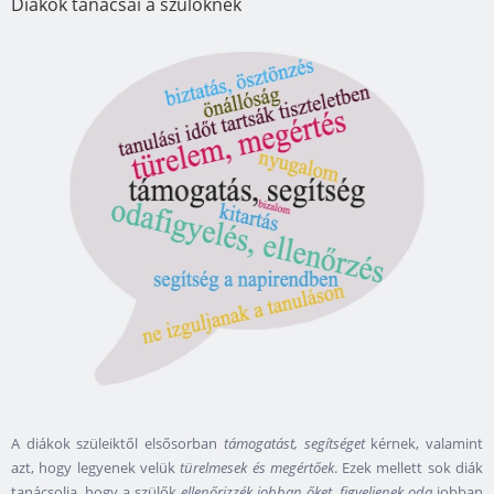
Diákok tanácsai a szülőknek
A diákok szüleiktől elsősorban
támogatást, segítséget
kérnek, valamint
azt, hogy legyenek velük
türelmesek és megértőek
. Ezek mellett sok diák
tanácsolja, hogy a szülők
ellenőrizzék jobban őket
,
figyeljenek oda
jobban