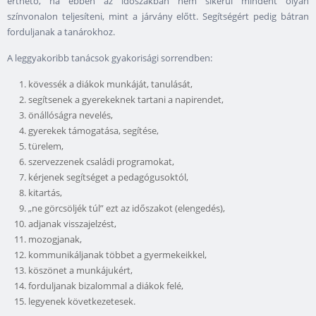
érthető, ha ebben az időszakban nem sikerül mindent olyan
színvonalon teljesíteni, mint a járvány előtt. Segítségért pedig bátran
forduljanak a tanárokhoz.
A leggyakoribb tanácsok gyakorisági sorrendben:
kövessék a diákok munkáját, tanulását,
segítsenek a gyerekeknek tartani a napirendet,
önállóságra nevelés,
gyerekek támogatása, segítése,
türelem,
szervezzenek családi programokat,
kérjenek segítséget a pedagógusoktól,
kitartás,
„ne görcsöljék túl” ezt az időszakot (elengedés),
adjanak visszajelzést,
mozogjanak,
kommunikáljanak többet a gyermekeikkel,
köszönet a munkájukért,
forduljanak bizalommal a diákok felé,
legyenek következetesek.