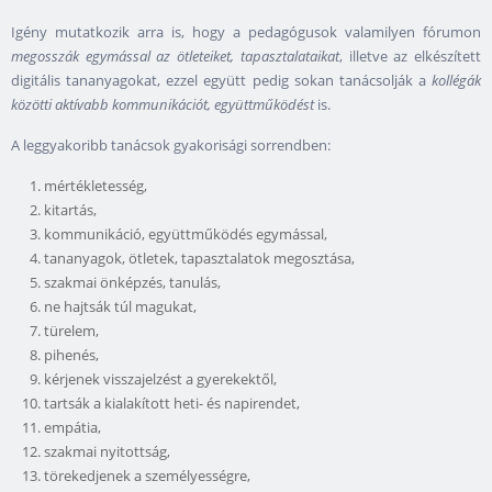
Igény mutatkozik arra is, hogy a pedagógusok valamilyen fórumon
megosszák egymással az ötleteiket, tapasztalataikat
, illetve az elkészített
digitális tananyagokat, ezzel együtt pedig sokan tanácsolják a
kollégák
közötti aktívabb kommunikációt, együttműködést
is.
A leggyakoribb tanácsok gyakorisági sorrendben:
mértékletesség,
kitartás,
kommunikáció, együttműködés egymással,
tananyagok, ötletek, tapasztalatok megosztása,
szakmai önképzés, tanulás,
ne hajtsák túl magukat,
türelem,
pihenés,
kérjenek visszajelzést a gyerekektől,
tartsák a kialakított heti- és napirendet,
empátia,
szakmai nyitottság,
törekedjenek a személyességre,