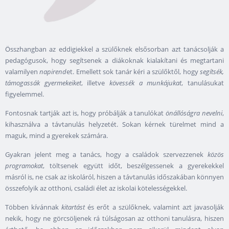
Összhangban az eddigiekkel a szülőknek elsősorban azt tanácsolják a
pedagógusok, hogy segítsenek a diákoknak kialakítani és megtartani
valamilyen
napirend
et. Emellett sok tanár kéri a szülőktől, hogy
segítsék,
támogassák gyermekeiket
, illetve
kövessék a munkájukat
, tanulásukat
figyelemmel.
Fontosnak tartják azt is, hogy próbálják a tanulókat
önállóságra nevelni
,
kihasználva a távtanulás helyzetét. Sokan kérnek türelmet mind a
maguk, mind a gyerekek számára.
Gyakran jelent meg a tanács, hogy a családok szervezzenek
közös
programokat
, töltsenek együtt időt, beszélgessenek a gyerekekkel
másról is, ne csak az iskoláról, hiszen a távtanulás időszakában könnyen
összefolyik az otthoni, családi élet az iskolai kötelességekkel.
Többen kívánnak
kitartást
és erőt a szülőknek, valamint azt javasolják
nekik, hogy ne görcsöljenek rá túlságosan az otthoni tanulásra, hiszen