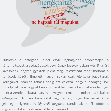
Tükrözve a befogadói oldal egyik legnagyobb problémáját, a
túlterheltséget, a pedagógusok egymásnak leggyakrabban
mértéktartást
javasolnak, nagyon gyakran jelent meg
„a kevesebb több”
mondat a
tanácsok között. Emellett nagyon sokan csak
kitartás
ra buzdítanák
kollégáikat, számos tanács pedig azt célozza, hogy a pedagógusok
törődjenek bele, hogy ebben az időszakban nem sikerülhet minden úgy,
mint a „rendes” oktatásban, és ne vegyenek minden kudarcot a lelkükre
(
elengedés
). Többen tanácsolják egymásnak, hogy használják ki a
jelenlegi helyzetet, és
képezzék magukat
, tanuljanak minél többet a
digitális oktatás módszereiről, lehetőségeiről.