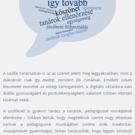
A szülők tanácsaiban is az az üzenet jelent meg leggyakrabban, mint a
diákoknál: csak
így tovább
, mindent jól csinálnak. Emellett sokan
köszönetet mondtak
az eddigi támogatásért, a digitális oktatásra való
átállás gyorsaságáért és gördülékenységéért, valamint többen
kitartást
kívántak nekik.
A szülőknél is gyakori tanács a tanárok,
pedagógusok munkájának
ellenőrzése
– többen leírták, hogy megítélésük szerint nagy eltérések
vannak a pedagógusok munkájában (online órák, kreativitás,
visszajelzések gyakorisága). Sokan tanácsolták, hogy legyen kötelező