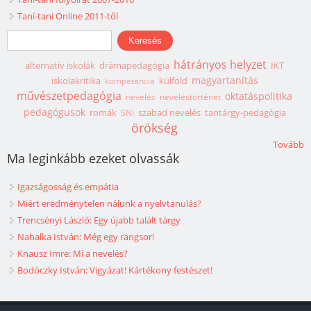
Taní-tani Online 2011-től
Keresés űrlap
Keresés
hátrányos helyzet
alternatív iskolák
drámapedagógia
IKT
magyartanítás
iskolakritika
külföld
kompetencia
művészetpedagógia
oktatáspolitika
nevelés
neveléstörténet
pedagógusok
romák
szabad nevelés
tantárgy-pedagógia
SNI
örökség
Tovább
Ma leginkább ezeket olvassák
Igazságosság és empátia
Miért eredménytelen nálunk a nyelvtanulás?
Trencsényi László: Egy újabb talált tárgy
Nahalka István: Még egy rangsor!
Knausz Imre: Mi a nevelés?
Bodóczky István: Vigyázat! Kártékony festészet!