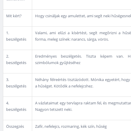
Mit kért?
Hogy csináljak egy amulettet, ami segít neki hűségesne
1.
Valami, ami elűzi a kísértést, segít megőrizni a hűs
beszélgetés
forma, meleg színek: narancs, sárga, vörös.
2.
Eredményes beszélgetés. Tiszta képem van. H
beszélgetés
szimbólumok gyűjtéséhez
3.
Néhány félreértés tisztázódott. Mónika egyetért, hogy a
beszélgetés
a hűséget. Kötődik a nefelejcshez.
4.
A vázlataimat egy tervlapra raktam fel, és megmutatt
beszélgetés
Nagyon tetszett neki.
Összegzés
Zafír, nefelejcs, rozmaring, kék szín, hűség