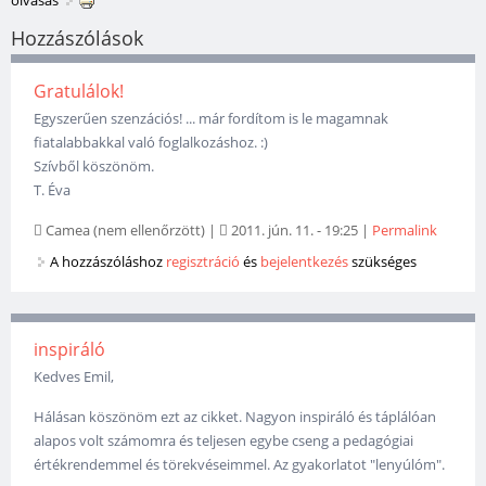
olvasás
Hozzászólások
Gratulálok!
Egyszerűen szenzációs! ... már fordítom is le magamnak
fiatalabbakkal való foglalkozáshoz. :)
Szívből köszönöm.
T. Éva
Camea (nem ellenőrzött)
|
2011. jún. 11. - 19:25
|
Permalink
A hozzászóláshoz
regisztráció
és
bejelentkezés
szükséges
inspiráló
Kedves Emil,
Hálásan köszönöm ezt az cikket. Nagyon inspiráló és táplálóan
alapos volt számomra és teljesen egybe cseng a pedagógiai
értékrendemmel és törekvéseimmel. Az gyakorlatot "lenyúlóm".