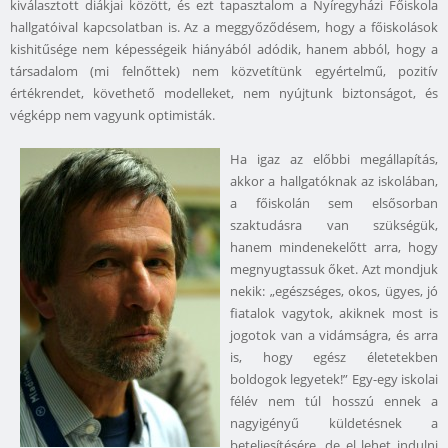
kiválasztott diákjai között, és ezt tapasztalom a Nyíregyházi Főiskola
hallgatóival kapcsolatban is. Az a meggyőződésem, hogy a főiskolások
kishitűsége nem képességeik hiányából adódik, hanem abból, hogy a
társadalom (mi felnőttek) nem közvetítünk egyértelmű, pozitív
értékrendet, követhető modelleket, nem nyújtunk biztonságot, és
végképp nem vagyunk optimisták.
Ha igaz az előbbi megállapítás,
akkor a hallgatóknak az iskolában,
a főiskolán sem elsősorban
szaktudásra van szükségük,
hanem mindenekelőtt arra, hogy
megnyugtassuk őket. Azt mondjuk
nekik: „egészséges, okos, ügyes, jó
fiatalok vagytok, akiknek most is
jogotok van a vidámságra, és arra
is, hogy egész életetekben
boldogok legyetek!” Egy-egy iskolai
félév nem túl hosszú ennek a
nagyigényű küldetésnek a
beteljesítésére, de el lehet indulni