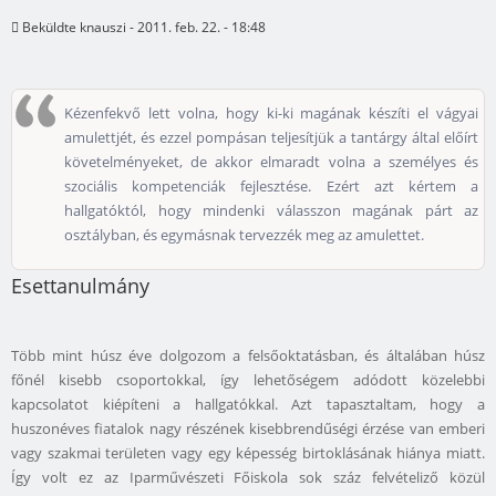
Beküldte
knauszi
- 2011. feb. 22. - 18:48
Kézenfekvő lett volna, hogy ki-ki magának készíti el vágyai
amulettjét, és ezzel pompásan teljesítjük a tantárgy által előírt
követelményeket, de akkor elmaradt volna a személyes és
szociális kompetenciák fejlesztése. Ezért azt kértem a
hallgatóktól, hogy mindenki válasszon magának párt az
osztályban, és egymásnak tervezzék meg az amulettet.
Esettanulmány
Több mint húsz éve dolgozom a felsőoktatásban, és általában húsz
főnél kisebb csoportokkal, így lehetőségem adódott közelebbi
kapcsolatot kiépíteni a hallgatókkal. Azt tapasztaltam, hogy a
huszonéves fiatalok nagy részének kisebbrendűségi érzése van emberi
vagy szakmai területen vagy egy képesség birtoklásának hiánya miatt.
Így volt ez az Iparművészeti Főiskola sok száz felvételiző közül