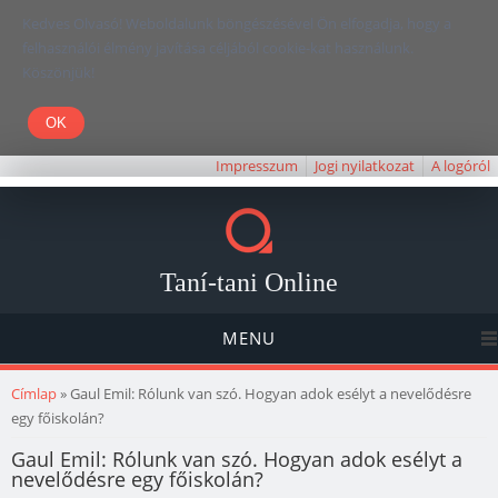
Kedves Olvasó! Weboldalunk böngészésével Ön elfogadja, hogy a
felhasználói élmény javítása céljából cookie-kat használunk.
Köszönjük!
Impresszum
Jogi nyilatkozat
A logóról
Taní-tani Online
MENU
Jelenlegi hely
Címlap
» Gaul Emil: Rólunk van szó. Hogyan adok esélyt a nevelődésre
egy főiskolán?
Gaul Emil: Rólunk van szó. Hogyan adok esélyt a
nevelődésre egy főiskolán?