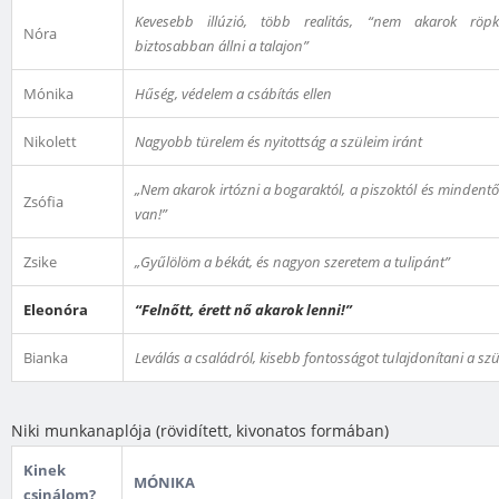
Kevesebb illúzió, több realitás, “nem akarok röp
Nóra
biztosabban állni a talajon”
Mónika
Hűség, védelem a csábítás ellen
Nikolett
Nagyobb türelem és nyitottság a szüleim iránt
„Nem akarok irtózni a bogaraktól, a piszoktól és mindentő
Zsófia
van!”
Zsike
„Gyűlölöm a békát, és nagyon szeretem a tulipánt”
Eleonóra
“Felnőtt, érett nő akarok lenni!”
Bianka
Leválás a családról, kisebb fontosságot tulajdonítani a szü
Niki munkanaplója (rövidített, kivonatos formában)
Kinek
MÓNIKA
csinálom?