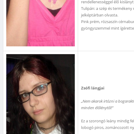
rendellenességgel élő kislányt
Tulipán: a szép és termékeny 
jelképtárban olvasta.
Pink prém, rózsaszín cérnabu
gyöngyszemmel mint ígérette
Zsófi lángjai
„Nem akarok irtózni a bogarakt
minden élőlénytől!”
Ez a szorongó leány mindig fe
lobogó piros, zománcozott nya