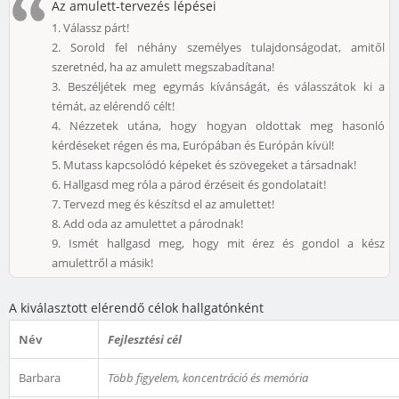
Az amulett-tervezés lépései
1.
Válassz párt!
2.
Sorold fel néhány személyes tulajdonságodat, amitől
szeretnéd, ha az amulett megszabadítana!
3.
Beszéljétek meg egymás kívánságát, és válasszátok ki a
témát, az elérendő célt!
4.
Nézzetek utána, hogy hogyan oldottak meg hasonló
kérdéseket régen és ma, Európában és Európán kívül!
5.
Mutass kapcsolódó képeket és szövegeket a társadnak!
6.
Hallgasd meg róla a párod érzéseit és gondolatait!
7.
Tervezd meg és készítsd el az amulettet!
8.
Add oda az amulettet a párodnak!
9.
Ismét hallgasd meg, hogy mit érez és gondol a kész
amulettről a másik!
A kiválasztott elérendő célok hallgatónként
Név
Fejlesztési cél
Barbara
Több figyelem, koncentráció és memória