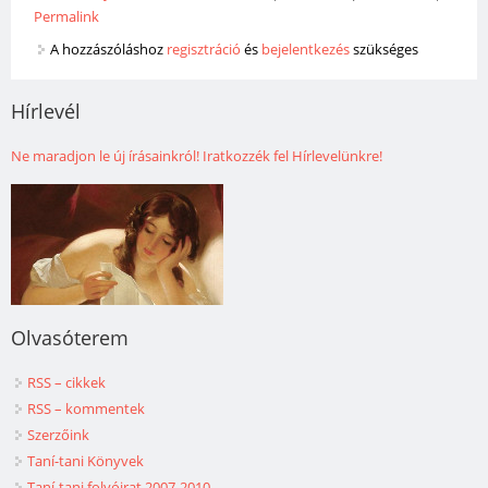
Permalink
A hozzászóláshoz
regisztráció
és
bejelentkezés
szükséges
Hírlevél
Ne maradjon le új írásainkról! Iratkozzék fel Hírlevelünkre!
Olvasóterem
RSS – cikkek
RSS – kommentek
Szerzőink
Taní-tani Könyvek
Taní-tani folyóirat 2007-2010