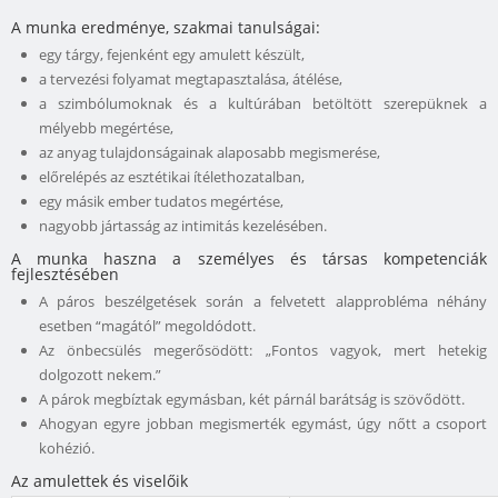
A munka eredménye, szakmai tanulságai:
egy tárgy, fejenként egy amulett készült,
a tervezési folyamat megtapasztalása, átélése,
a szimbólumoknak és a kultúrában betöltött szerepüknek a
mélyebb megértése,
az anyag tulajdonságainak alaposabb megismerése,
előrelépés az esztétikai ítélethozatalban,
egy másik ember tudatos megértése,
nagyobb jártasság az intimitás kezelésében.
A munka haszna a személyes és társas kompetenciák
fejlesztésében
A páros beszélgetések során a felvetett alapprobléma néhány
esetben “magától” megoldódott.
Az önbecsülés megerősödött: „Fontos vagyok, mert hetekig
dolgozott nekem.”
A párok megbíztak egymásban, két párnál barátság is szövődött.
Ahogyan egyre jobban megismerték egymást, úgy nőtt a csoport
kohézió.
Az amulettek és viselőik