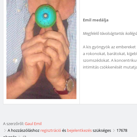
Emil medálja
Megfelelő távolságtartás kollégá
A kis gyöngyök az embereket sz
a rokonokat, barátokat, kijjeb
szomszédokat. A koncentrikus
intimitás csökkenését mutatja
A szerzőről:
Gaul Emil
A hozzászóláshoz
regisztráció
és
bejelentkezés
szükséges
17678