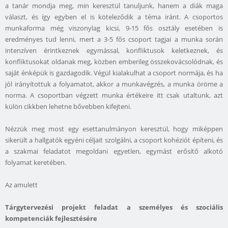
a tanár mondja meg, min keresztül tanuljunk, hanem a diák maga
választ, és így egyben el is köteleződik a téma iránt. A csoportos
munkaforma még viszonylag kicsi, 9-15 fős osztály esetében is
eredményes tud lenni, mert a 3-5 fős csoport tagjai a munka során
intenzíven érintkeznek egymással, konfliktusok keletkeznek, és
konfliktusokat oldanak meg, közben emberileg összekovácsolódnak, és
saját énképük is gazdagodik. Végül kialakulhat a csoport normája, és ha
jól irányítottuk a folyamatot, akkor a munkavégzés, a munka öröme a
norma. A csoportban végzett munka értékeire itt csak utaltunk, azt
külön cikkben lehetne bővebben kifejteni.
Nézzük meg most egy esettanulmányon keresztül, hogy miképpen
sikerült a hallgatók egyéni céljait szolgálni, a csoport kohéziót építeni, és
a szakmai feladatot megoldani egyetlen, egymást erősítő alkotó
folyamat keretében.
Az amulett
Tárgytervezési projekt feladat a személyes és szociális
kompetenciák fejlesztésére