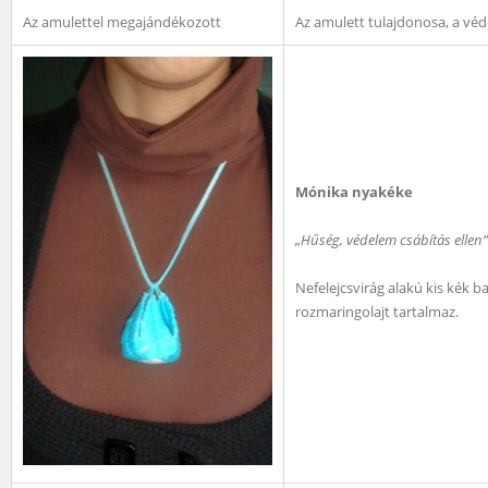
Az amulettel megajándékozott
Az amulett tulajdonosa, a véde
Mónika nyakéke
„Hűség, védelem csábítás ellen”
Nefelejcsvirág alakú kis kék b
rozmaringolajt tartalmaz.