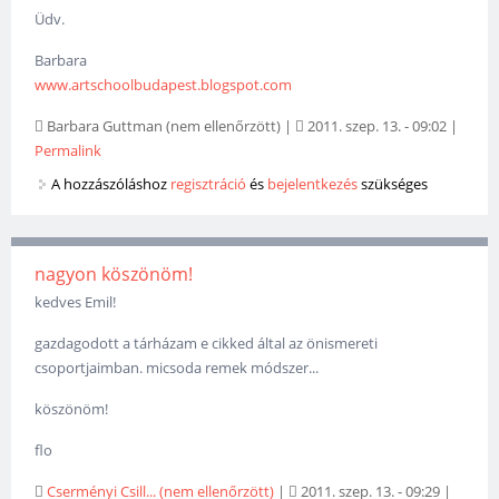
Üdv.
Barbara
www.artschoolbudapest.blogspot.com
Barbara Guttman (nem ellenőrzött)
|
2011. szep. 13. - 09:02
|
Permalink
A hozzászóláshoz
regisztráció
és
bejelentkezés
szükséges
nagyon köszönöm!
kedves Emil!
gazdagodott a tárházam e cikked által az önismereti
csoportjaimban. micsoda remek módszer...
köszönöm!
flo
Cserményi Csill... (nem ellenőrzött)
|
2011. szep. 13. - 09:29
|