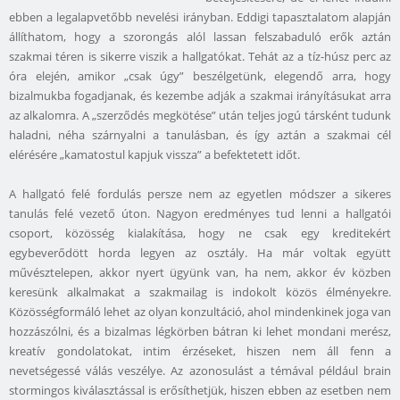
ebben a legalapvetőbb nevelési irányban. Eddigi tapasztalatom alapján
állíthatom, hogy a szorongás alól lassan felszabaduló erők aztán
szakmai téren is sikerre viszik a hallgatókat. Tehát az a tíz-húsz perc az
óra elején, amikor „csak úgy” beszélgetünk, elegendő arra, hogy
bizalmukba fogadjanak, és kezembe adják a szakmai irányításukat arra
az alkalomra. A „szerződés megkötése” után teljes jogú társként tudunk
haladni, néha szárnyalni a tanulásban, és így aztán a szakmai cél
elérésére „kamatostul kapjuk vissza” a befektetett időt.
A hallgató felé fordulás persze nem az egyetlen módszer a sikeres
tanulás felé vezető úton. Nagyon eredményes tud lenni a hallgatói
csoport, közösség kialakítása, hogy ne csak egy kreditekért
egybeverődött horda legyen az osztály. Ha már voltak együtt
művésztelepen, akkor nyert ügyünk van, ha nem, akkor év közben
keresünk alkalmakat a szakmailag is indokolt közös élményekre.
Közösségformáló lehet az olyan konzultáció, ahol mindenkinek joga van
hozzászólni, és a bizalmas légkörben bátran ki lehet mondani merész,
kreatív gondolatokat, intim érzéseket, hiszen nem áll fenn a
nevetségessé válás veszélye. Az azonosulást a témával például brain
stormingos kiválasztással is erősíthetjük, hiszen ebben az esetben nem