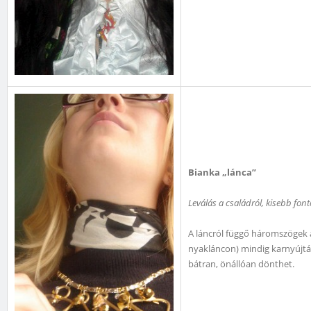
Bianka „lánca”
Leválás a családról, kisebb fon
A láncról függő háromszögek a 
nyakláncon) mindig karnyújtás
bátran, önállóan dönthet.