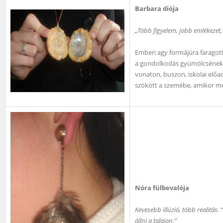
Barbara diója
„Több figyelem, jobb emlékezet
Emberi agy formájúra faragott
a gondolkodás gyümölcsének 
vonaton, buszon, iskolai elő
szökött a szemébe, amikor m
Nóra fülbevalója
Kevesebb illúzió, több realitá
állni a talajon.”