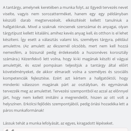
A tantárgy, amelynek keretében a munka folyt, az Egyedi tervezés nevet
viselte, vagyis nem sorozatterméket, hanem egy egy példányban
készülő darab megtervezését, elkészítését kellett tanulniuk a
hallgatóknak. Mivel a szaknak nincsenek szerszámai és anyagai, olyan
tárgytípust kellett kitalálni, amihez kevés anyag kell, és otthon is el lehet
készíteni. Így esett a választás valami kis, személyes tárgyra, például
amulettre. (Az amulett az ékszernél olcsóbb, mert nem kell hozzá
nemesfém, a bizsunál pedig érdekesebb a huszonéves korosztály
számára.) Kézenfekvő lett volna, hogy ki-ki magának készíti el vágyai
amulettjét, és ezzel pompásan teljesítjük a tantárgy által előírt
követelményeket, de akkor elmaradt volna a személyes és szociális
kompetenciák fejlesztése. Ezért azt kértem a hallgatóktól, hogy
mindenki válasszon magának párt az osztályban, és egymásnak
tervezzék meg az amulettet. Tervezési szempontból ez azzal az előnnyel
járt, hogy nem kellett imitálni a megrendelőt, hiszen az ott volt a
helyszínen. Erkölcsi fejlődés szempontjából, pedig óriási hozadéka lett a
páros munkaformának!
Lássuk tehát a munka lefolyását, az egyes, kiragadott lépéseket.