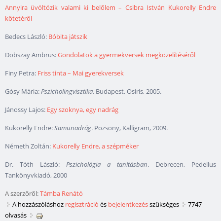
Annyira üvöltözik valami ki belőlem – Csibra István Kukorelly Endre
kötetéről
Bedecs László:
Bóbita játszik
Dobszay Ambrus:
Gondolatok a gyermekversek megközelítéséről
Finy Petra:
Friss tinta – Mai gyerekversek
Gósy Mária:
Pszicholingvisztika
. Budapest, Osiris, 2005.
Jánossy Lajos:
Egy szoknya, egy nadrág
Kukorelly Endre:
Samunadrág
. Pozsony, Kalligram, 2009.
Németh Zoltán:
Kukorelly Endre, a szépméker
Dr. Tóth László:
Pszichológia a tanításban
. Debrecen, Pedellus
Tankönyvkiadó, 2000
A szerzőről:
Támba Renátó
A hozzászóláshoz
regisztráció
és
bejelentkezés
szükséges
7747
olvasás