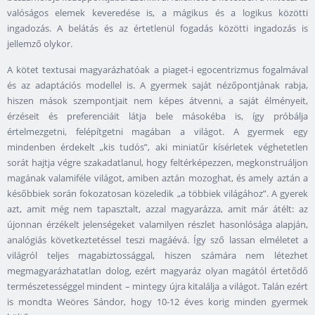
valóságos elemek keveredése is, a mágikus és a logikus közötti
ingadozás. A belátás és az értetlenül fogadás közötti ingadozás is
jellemző olykor.
A kötet textusai magyarázhatóak a piaget-i egocentrizmus fogalmával
és az adaptációs modellel is. A gyermek saját nézőpontjának rabja,
hiszen mások szempontjait nem képes átvenni, a saját élményeit,
érzéseit és preferenciáit látja bele másokéba is, így próbálja
értelmezgetni, felépítgetni magában a világot. A gyermek egy
mindenben érdekelt „kis tudós”, aki miniatűr kísérletek véghetetlen
sorát hajtja végre szakadatlanul, hogy feltérképezzen, megkonstruáljon
magának valamiféle világot, amiben aztán mozoghat, és amely aztán a
későbbiek során fokozatosan közeledik „a többiek világához”. A gyerek
azt, amit még nem tapasztalt, azzal magyarázza, amit már átélt: az
újonnan érzékelt jelenségeket valamilyen részlet hasonlósága alapján,
analógiás következtetéssel teszi magáévá. Így sző lassan elméletet a
világról teljes magabiztossággal, hiszen számára nem létezhet
megmagyarázhatatlan dolog, ezért magyaráz olyan magától értetődő
természetességgel mindent – mintegy újra kitalálja a világot. Talán ezért
is mondta Weöres Sándor, hogy 10-12 éves korig minden gyermek