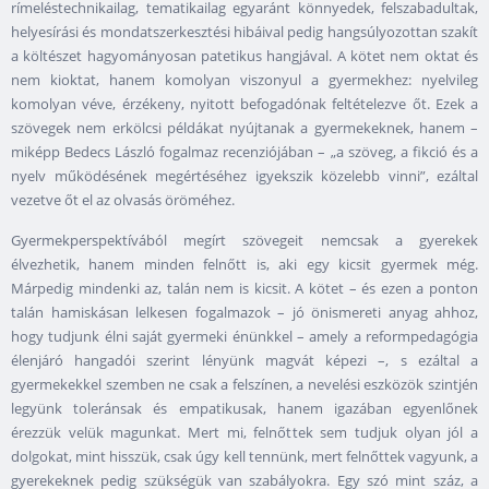
rímeléstechnikailag, tematikailag egyaránt könnyedek, felszabadultak,
helyesírási és mondatszerkesztési hibáival pedig hangsúlyozottan szakít
a költészet hagyományosan patetikus hangjával. A kötet nem oktat és
nem kioktat, hanem komolyan viszonyul a gyermekhez: nyelvileg
komolyan véve, érzékeny, nyitott befogadónak feltételezve őt. Ezek a
szövegek nem erkölcsi példákat nyújtanak a gyermekeknek, hanem –
miképp Bedecs László fogalmaz recenziójában – „a szöveg, a fikció és a
nyelv működésének megértéséhez igyekszik közelebb vinni”, ezáltal
vezetve őt el az olvasás öröméhez.
Gyermekperspektívából megírt szövegeit nemcsak a gyerekek
élvezhetik, hanem minden felnőtt is, aki egy kicsit gyermek még.
Márpedig mindenki az, talán nem is kicsit. A kötet – és ezen a ponton
talán hamiskásan lelkesen fogalmazok – jó önismereti anyag ahhoz,
hogy tudjunk élni saját gyermeki énünkkel – amely a reformpedagógia
élenjáró hangadói szerint lényünk magvát képezi –, s ezáltal a
gyermekekkel szemben ne csak a felszínen, a nevelési eszközök szintjén
legyünk toleránsak és empatikusak, hanem igazában egyenlőnek
érezzük velük magunkat. Mert mi, felnőttek sem tudjuk olyan jól a
dolgokat, mint hisszük, csak úgy kell tennünk, mert felnőttek vagyunk, a
gyerekeknek pedig szükségük van szabályokra. Egy szó mint száz, a