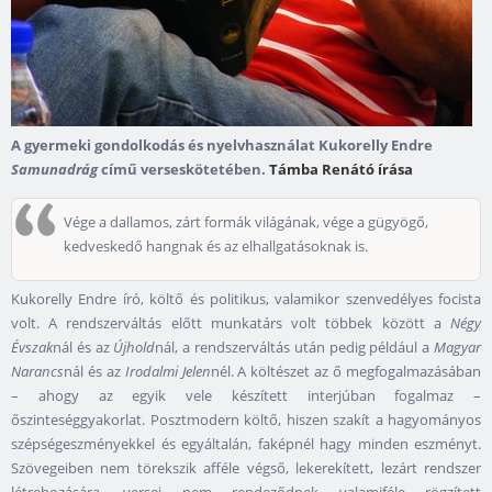
A gyermeki gondolkodás és nyelvhasználat Kukorelly Endre
Samunadrág
című verseskötetében.
Támba Renátó írása
Vége a dallamos, zárt formák világának, vége a gügyögő,
kedveskedő hangnak és az elhallgatásoknak is.
Kukorelly Endre író, költő és politikus, valamikor szenvedélyes focista
volt. A rendszerváltás előtt munkatárs volt többek között a
Négy
Évszak
nál és az
Újhold
nál, a rendszerváltás után pedig például a
Magyar
Narancs
nál és az
Irodalmi Jelen
nél. A költészet az ő megfogalmazásában
– ahogy az egyik vele készített interjúban fogalmaz –
őszinteséggyakorlat. Posztmodern költő, hiszen szakít a hagyományos
szépségeszményekkel és egyáltalán, faképnél hagy minden eszményt.
Szövegeiben nem törekszik afféle végső, lekerekített, lezárt rendszer