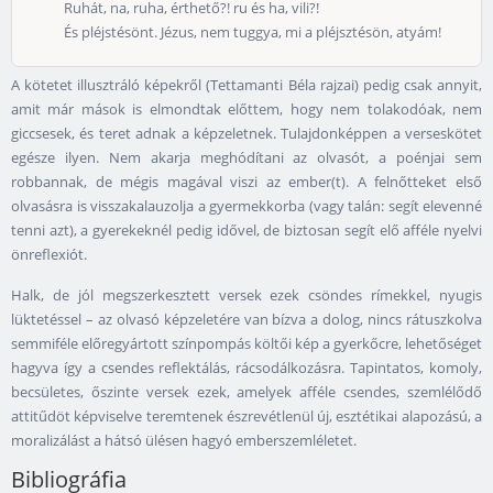
Ruhát, na, ruha, érthető?! ru és ha, vili?!
És pléjstésönt. Jézus, nem tuggya, mi a pléjsztésön, atyám!
A kötetet illusztráló képekről (Tettamanti Béla rajzai) pedig csak annyit,
amit már mások is elmondtak előttem, hogy nem tolakodóak, nem
giccsesek, és teret adnak a képzeletnek. Tulajdonképpen a verseskötet
egésze ilyen. Nem akarja meghódítani az olvasót, a poénjai sem
robbannak, de mégis magával viszi az ember(t). A felnőtteket első
olvasásra is visszakalauzolja a gyermekkorba (vagy talán: segít elevenné
tenni azt), a gyerekeknél pedig idővel, de biztosan segít elő afféle nyelvi
önreflexiót.
Halk, de jól megszerkesztett versek ezek csöndes rímekkel, nyugis
lüktetéssel – az olvasó képzeletére van bízva a dolog, nincs rátuszkolva
semmiféle előregyártott színpompás költői kép a gyerkőcre, lehetőséget
hagyva így a csendes reflektálás, rácsodálkozásra. Tapintatos, komoly,
becsületes, őszinte versek ezek, amelyek afféle csendes, szemlélődő
attitűdöt képviselve teremtenek észrevétlenül új, esztétikai alapozású, a
moralizálást a hátsó ülésen hagyó emberszemléletet.
Bibliográfia