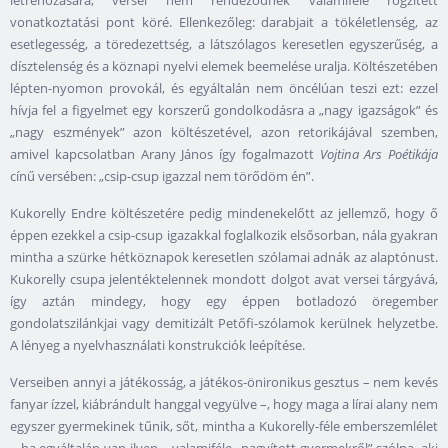
létrehozására, versei nem rendeződnek valamiféle rögzített
vonatkoztatási pont köré. Ellenkezőleg: darabjait a tökéletlenség, az
esetlegesség, a töredezettség, a látszólagos keresetlen egyszerűség, a
dísztelenség és a köznapi nyelvi elemek beemelése uralja. Költészetében
lépten-nyomon provokál, és egyáltalán nem öncélúan teszi ezt: ezzel
hívja fel a figyelmet egy korszerű gondolkodásra a „nagy igazságok” és
„nagy eszmények” azon költészetével, azon retorikájával szemben,
amivel kapcsolatban Arany János így fogalmazott
Vojtina Ars Poétikája
cínű versében: „csip-csup igazzal nem törődöm én”.
Kukorelly Endre költészetére pedig mindenekelőtt az jellemző, hogy ő
éppen ezekkel a csip-csup igazakkal foglalkozik elsősorban, nála gyakran
mintha a szürke hétköznapok keresetlen szólamai adnák az alaptónust.
Kukorelly csupa jelentéktelennek mondott dolgot avat versei tárgyává,
így aztán mindegy, hogy egy éppen botladozó öregember
gondolatszilánkjai vagy demitizált Petőfi-szólamok kerülnek helyzetbe.
A lényeg a nyelvhasználati konstrukciók leépítése.
Verseiben annyi a játékosság, a játékos-önironikus gesztus – nem kevés
fanyar ízzel, kiábrándult hanggal vegyülve –, hogy maga a lírai alany nem
egyszer gyermekinek tűnik, sőt, mintha a Kukorelly-féle emberszemlélet