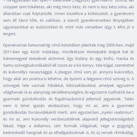
– ha egyáltalán van ilyen – valamiféle „nagyított gyermekről” szólna, aki
csöppet sem tökéletes, aki még nincs kész, és nem is lesz kész soha, aki
állandóan csak folytatódik. Innen közelítve a költészetét, a gyerekvers
sem áll távol tőle, és valóban, a szerző gyerekverseiben lényegében
ugyanazokkal az eszközökkel él, mint más verseiben (
Egy t, Mire jó a
tenger
).
Gyerekversei
Samunadrág
című kötetében jelentek meg 2005-ben, majd
2011-ben egy kicsit másképp, mindkétszer
Komolyabb dolgok hat és
háromnegyed éveseknek
alcímmel. Egy kislány és egy kisfiú, Hanka és
Samu szövegbuborékaiból áll össze ez a kis könyv, tele bájjal, szeretettel
és kukorellys ravaszsággal. A
Jóvagyo
című vers pl. annyira kukorellys,
hogy akár ars poetica is lehetne, de ilyesmi a
Nagyone
című szöveg is. A
szövegek tele vannak hibákkal, kibicsaklásokkal, amelyek egyszerre
világítanak rá az alanyiság sérülékenységére, és egyszerre tudhatók be a
gyermeki gondolkodás és fogalmazásmód jellemző jegyeinek. Talán
nem is lehet igazán elválasztani, hogy mi az, ami a gyermeki
gondolkodás forrásvidékéről merít, ami egyszerűen „nyelvi realizmus”,
és mi az, ami Kukorelly versbeszédének alapvető jellegzetességeiből
fakad. Vége a dallamos, zárt formák világának, vége a gügyögő,
kedveskedő hangnak és az elhallgatásoknak is. Az új versek ritmikailag,