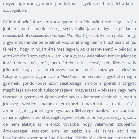
milyen tipikusan gyermeki gondolkodásjegyek ismerhetők fel a kötet
szövegeiben.
Előfordul például az, amikor a gyermek a félrehallott szót egy – talán
jobban ismert – másik szó segítségével alkotja újra – így lesz például a
csókolózás
ból
csókollózás
(
Indulja, Mutattá, Legszeb
). Ez arra példa, hogy
a gyermek mindenbe értelmet visz; amit még nem ért, azt kicsit átírja,
félreérti, hogy mindjárt értelmes legyen. Az is észrevehető – például a
Macskaa
című szövegben –, amikor a gyerek valamilyen ismert jelenség
köré rendez más, még nem értelmezett jelenségeket, illetve az is
jellemző, hogy az értelmezés során mellőz bizonyos releváns
tulajdonságokat. Ugyancsak a
Macskaa
című versben figyelhető meg a
gyermeki gondolkodás azon sajátossága, amikor a gyerek a tárgyat
magát legalapvetőbb tulajdonságával magyarázza – tévesen vagy nem
tévesen. A gyermeket éppen azért nevezik fenomenalistának is, mert a
jelenség szintjén maradva értelmezi tapasztalatait, okát, célját,
azonosságát egyaránt így magyarázza. Illetve egy másik változat, amikor
a már meglévő ismeretek segítségével értelmez önkényesen egy új szót,
de nem alakítja át. Jellemző továbbá, hogy valamilyen szubjektív
érdekességet, részletet emel az egész elé, és szinte azt állítja
beszámolója középpontjába. Ezenkívül fellelhető a kötetben a mítoszi és