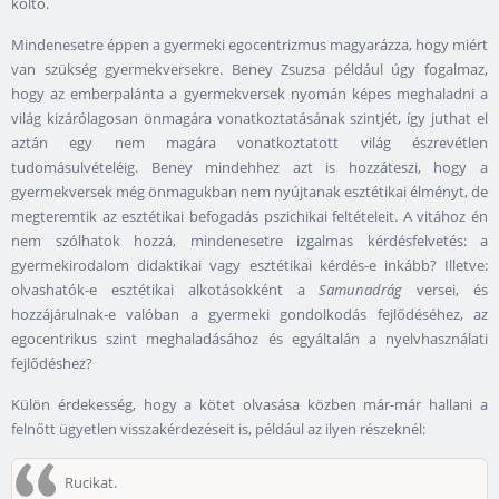
költő.
Mindenesetre éppen a gyermeki egocentrizmus magyarázza, hogy miért
van szükség gyermekversekre. Beney Zsuzsa például úgy fogalmaz,
hogy az emberpalánta a gyermekversek nyomán képes meghaladni a
világ kizárólagosan önmagára vonatkoztatásának szintjét, így juthat el
aztán egy nem magára vonatkoztatott világ észrevétlen
tudomásulvételéig. Beney mindehhez azt is hozzáteszi, hogy a
gyermekversek még önmagukban nem nyújtanak esztétikai élményt, de
megteremtik az esztétikai befogadás pszichikai feltételeit. A vitához én
nem szólhatok hozzá, mindenesetre izgalmas kérdésfelvetés: a
gyermekirodalom didaktikai vagy esztétikai kérdés-e inkább? Illetve:
olvashatók-e esztétikai alkotásokként a
Samunadrág
versei, és
hozzájárulnak-e valóban a gyermeki gondolkodás fejlődéséhez, az
egocentrikus szint meghaladásához és egyáltalán a nyelvhasználati
fejlődéshez?
Külön érdekesség, hogy a kötet olvasása közben már-már hallani a
felnőtt ügyetlen visszakérdezéseit is, például az ilyen részeknél:
Rucikat.