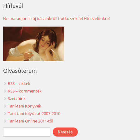
Hírlevél
Ne maradjon le új írásainkról! Iratkozzék fel Hírlevelünkre!
Olvasóterem
RSS – cikkek
RSS – kommentek
Szerzőink
Taní-tani Könyvek
Taní-tani folyóirat 2007-2010
Taní-tani Online 2011-től
Keresés űrlap
Keresés