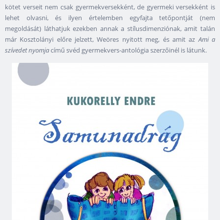
kötet verseit nem csak gyermekversekként, de gyermeki versekként is
lehet olvasni, és ilyen értelemben egyfajta tetőpontját (nem
megoldását) láthatjuk ezekben annak a stílusdimenziónak, amit talán
már Kosztolányi előre jelzett, Weöres nyitott meg, és amit az
Ami a
szívedet nyomja
című svéd gyermekvers-antológia szerzőinél is látunk.