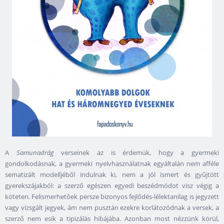
A
Samunadrág
verseinek az is érdemük, hogy a gyermeki
gondolkodásnak, a gyermeki nyelvhasználatnak egyáltalán nem afféle
sematizált modelljéből indulnak ki, nem a jól ismert és gyűjtött
gyerekszájakból: a szerző egészen egyedi beszédmódot visz végig a
köteten. Felismerhetőek persze bizonyos fejlődés-lélektanilag is jegyzett
vagy vizsgált jegyek, ám nem pusztán ezekre korlátozódnak a versek, a
szerző nem esik a tipizálás hibájába. Azonban most nézzünk körül,