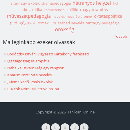
hátrányos helyzet
alternatív iskolák
drámapedagógia
IKT
magyartanítás
iskolakritika
külföld
kompetencia
művészetpedagógia
oktatáspolitika
nevelés
neveléstörténet
pedagógusok
romák
szabad nevelés
tantárgy-pedagógia
SNI
örökség
Tovább
Ma leginkább ezeket olvassák
Bodóczky István: Vigyázat! Kártékony festészet!
Igazságosság és empátia
Nahalka István: Még egy rangsor!
Knausz Imre: Mi a nevelés?
„Kiemelkedő” csaló iskolák
L. Ritók Nóra: Mi lett volna, ha…
Copyright © 2026, Taní-tani Online