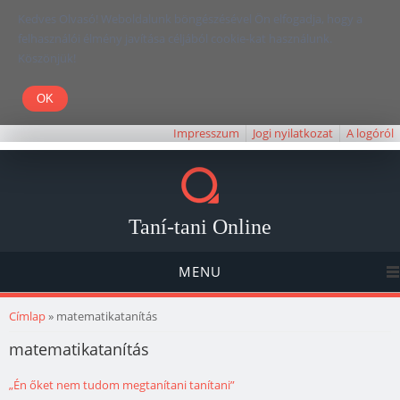
Kedves Olvasó! Weboldalunk böngészésével Ön elfogadja, hogy a
felhasználói élmény javítása céljából cookie-kat használunk.
Köszönjük!
Impresszum
Jogi nyilatkozat
A logóról
Taní-tani Online
MENU
Jelenlegi hely
Címlap
» matematikatanítás
matematikatanítás
„Én őket nem tudom megtanítani tanítani”