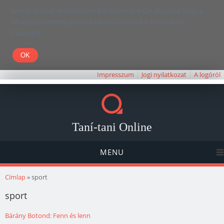
Kedves Olvasó! Weboldalunk böngészésével Ön elfogadja, hogy a
felhasználói élmény javítása céljából cookie-kat használunk.
Köszönjük!
Impresszum
Jogi nyilatkozat
A logóról
Taní-tani Online
MENU
Jelenlegi hely
Címlap
» sport
sport
Bárány Botond: Fenn és lenn