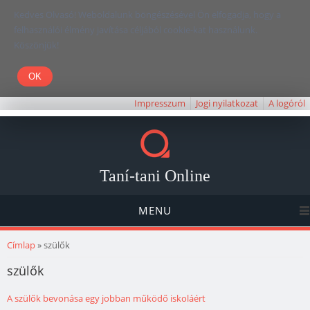
Kedves Olvasó! Weboldalunk böngészésével Ön elfogadja, hogy a
felhasználói élmény javítása céljából cookie-kat használunk.
Köszönjük!
Impresszum
Jogi nyilatkozat
A logóról
Taní-tani Online
MENU
Jelenlegi hely
Címlap
» szülők
szülők
A szülők bevonása egy jobban működő iskoláért