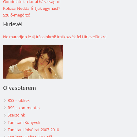
Gondolatok a korai házasságról
Kolosai Nedda: Értjük egymást?
Szülő-megőrző
Hírlevél
Ne maradjon le új írásainkról! Iratkozzék fel Hírlevelünkre!
Olvasóterem
RSS – cikkek
RSS – kommentek
Szerzőink
Taní-tani Könyvek
Taní-tani folyóirat 2007-2010