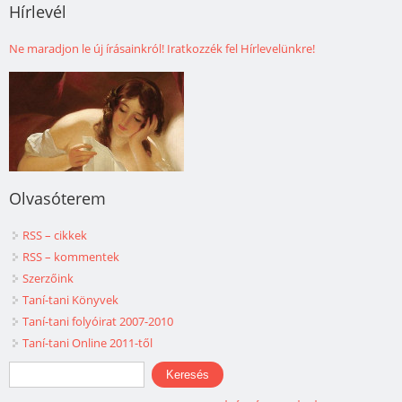
Hírlevél
Ne maradjon le új írásainkról! Iratkozzék fel Hírlevelünkre!
Olvasóterem
RSS – cikkek
RSS – kommentek
Szerzőink
Taní-tani Könyvek
Taní-tani folyóirat 2007-2010
Taní-tani Online 2011-től
Keresés űrlap
Keresés