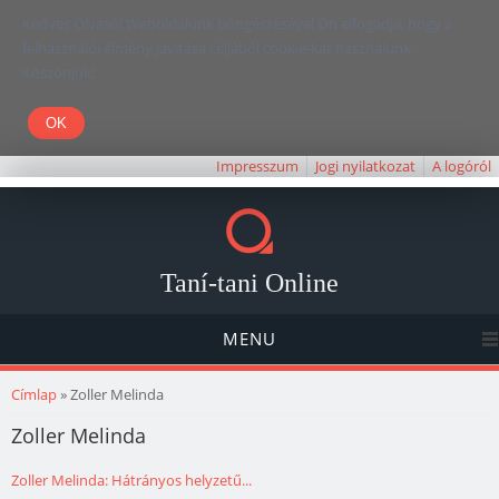
Kedves Olvasó! Weboldalunk böngészésével Ön elfogadja, hogy a
felhasználói élmény javítása céljából cookie-kat használunk.
Köszönjük!
Impresszum
Jogi nyilatkozat
A logóról
Taní-tani Online
MENU
Jelenlegi hely
Címlap
» Zoller Melinda
Zoller Melinda
Zoller Melinda: Hátrányos helyzetű...