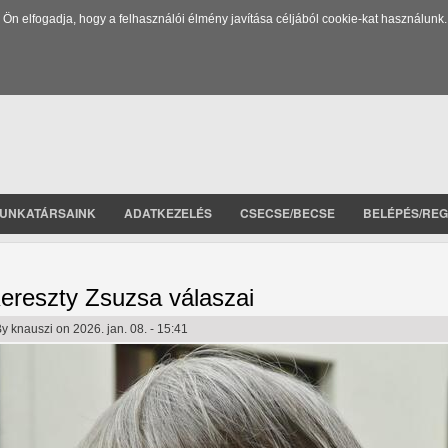
 elfogadja, hogy a felhasználói élmény javítása céljából cookie-kat használunk.
UNKATÁRSAINK
ADATKEZELÉS
CSECSE/BECSE
BELÉPÉS/REG
ereszty Zsuzsa válaszai
By
knauszi
on 2026. jan. 08. - 15:41