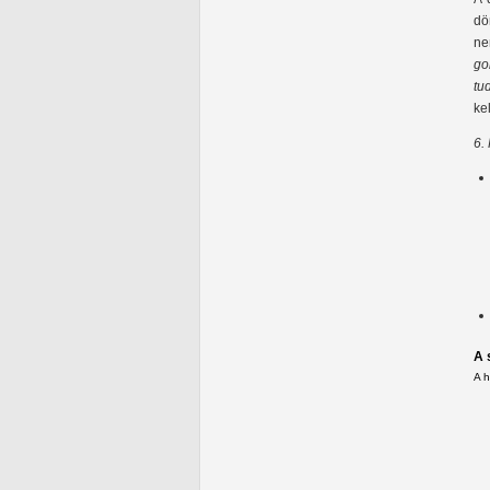
dö
ne
go
tu
ke
6.
A 
A 