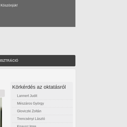
 Köszönjük!
ISZTRÁCIÓ
Körkérdés az oktatásról
Lannert Judit
Mészáros György
Gloviczki Zoltán
Trencsényi László
Knausz Imre