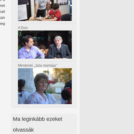
mmel
ának
san
meg
A Don
Mindenki „Jula mamája”
Ma leginkább ezeket
olvassák