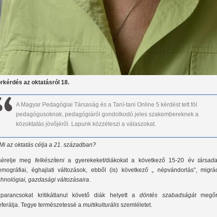
rkérdés az oktatásról 18.
A Magyar Pedagógiai Társaság és a Taní-tani Online 5 kérdést tett föl
pedagógusoknak, pedagógiáról gondolkodó jeles szakembereknek a
közoktatás jövőjéről. Lapunk közzéteszi a válaszokat.
 Mi az oktatás célja a 21. században?
sérelje meg
felkészíteni
a gyerekeket/diákokat a következő 15-20 év
társada
emográfiai, éghajlati változások, ebből (is) következő „ népvándorlás”, migrác
chnológiai, gazdasági változásaira
.
parancsokat kritikátlanul követő diák helyett a
döntés szabadságát
megőr
eferálja. Tegye természetessé a
multikulturális
szemléletet.