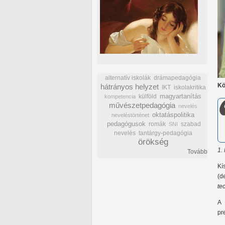
alternatív iskolák
drámapedagógia
Kö
hátrányos helyzet
IKT
iskolakritika
külföld
magyartanítás
kompetencia
művészetpedagógia
nevelés
oktatáspolitika
neveléstörténet
pedagógusok
romák
szabad
SNI
nevelés
tantárgy-pedagógia
örökség
1.
Tovább
Kí
(d
te
A 
pr