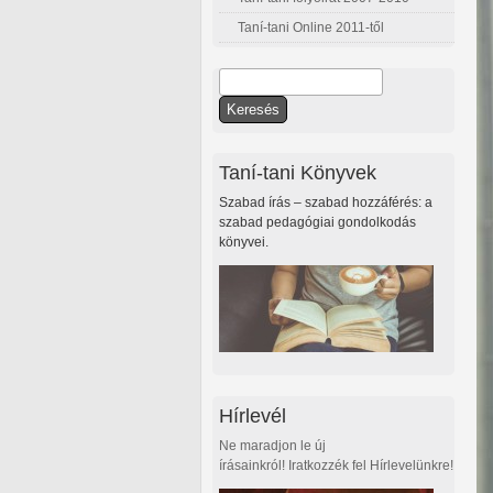
Taní-tani Online 2011-től
Keresés
Keresés űrlap
Taní-tani Könyvek
Szabad írás – szabad hozzáférés: a
szabad pedagógiai gondolkodás
könyvei.
Hírlevél
Ne maradjon le új
írásainkról! Iratkozzék fel Hírlevelünkre!