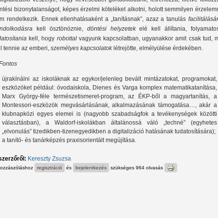
ntési bizonytalanságot, képes érzelmi köteléket alkotni, holott semmilyen érzele
m rendelkezik. Ennek ellenhatásaként a „tanításnak”, azaz a tanulás
facilitálás
ndolkodásra
kell ösztönöznie,
döntési helyzetek
elé kell állítania, folyamato
datosítania
kell, hogy
robottal
vagyunk kapcsolatban, ugyanakkor amit csak tud, 
ll tennie az emberi,
személyes kapcsolatok
létrejötte, elmélyülése érdekében.
 Fontos
újrakínálni az iskoláknak az egykor/jelenleg bevált mintázatokat, programokat,
eszközöket például: óvodaiskola, Dienes és Varga komplex matematikatanítása,
Marx György-féle természetismeret-program, az ÉKP-ből a magyartanítás, a
Montessori-eszközök megvásárlásának, alkalmazásának támogatása…, akár a
klubnapközi egyes elemei is (nagyobb szabadságfok a tevékenységek közötti
választásban), a Waldorf-iskolákban általánossá váló „techné” (egyhetes
„elvonulás” tizedikben-tizenegyedikben a digitalizáció hatásának tudatosítására);
a tanító- és tanárképzés praxisorientált megújítása.
szerzőről:
Kereszty Zsuzsa
hozzászóláshoz
regisztráció
és
bejelentkezés
szükséges
964 olvasás