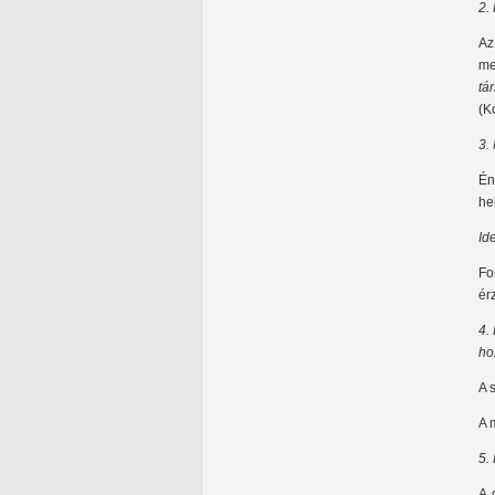
2.
A
me
tá
(K
3.
Én
he
Id
Fo
ér
4.
ho
A 
A 
5.
A 