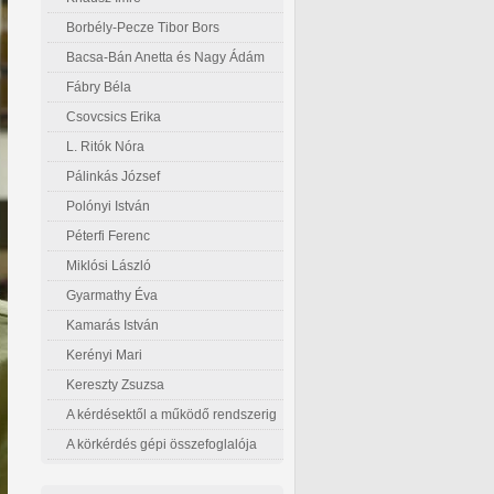
Borbély-Pecze Tibor Bors
Bacsa-Bán Anetta és Nagy Ádám
Fábry Béla
Csovcsics Erika
L. Ritók Nóra
Pálinkás József
Polónyi István
Péterfi Ferenc
Miklósi László
Gyarmathy Éva
Kamarás István
Kerényi Mari
Kereszty Zsuzsa
A kérdésektől a működő rendszerig
A körkérdés gépi összefoglalója