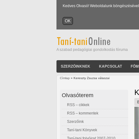
Kedves Olvasó! Weboldalunk böngészésével Ön
A szabad pedagógiai gondolkodás fóruma
SZERZŐINKNEK
KAPCSOLAT
FŐM
Címlap
» Kereszty Zsuzsa válaszai
Jelenlegi hely
K
Olvasóterem
RSS – cikkek
RSS – kommentek
Szerzőink
Taní-tani Könyvek
Taní-tani folyóirat 2007-2010