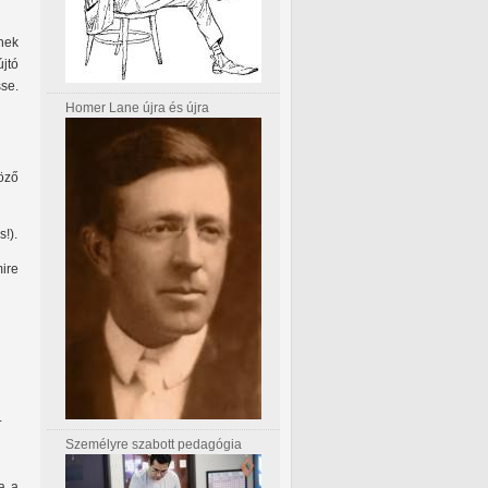
nek
jtó
se.
Homer Lane újra és újra
öző
!).
ire
.
Személyre szabott pedagógia
za a