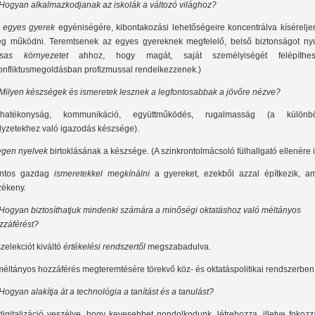
 Hogyan alkalmazkodjanak az iskolák a változó világhoz?
z
egyes gyerek
egyéniségére, kibontakozási lehetőségeire koncentrálva kísérelje
g működni. Teremtsenek az egyes gyereknek megfelelő, belső biztonságot nyú
rsas környezetet
ahhoz, hogy magát, saját személyiségét felépíthes
onfliktusmegoldásban profizmussal rendelkezzenek.)
 Milyen készségek és ismeretek lesznek a legfontosabbak a jövőre nézve?
hatékonyság, kommunikáció, együttműködés, rugalmasság (a különb
lyzetekhez való igazodás készsége).
egen nyelvek
birtoklásának a készsége. (A szinkrontolmácsoló fülhallgató ellenére is
ntos gazdag
ismeretekkel megkínálni
a gyereket, ezekből azzal építkezik, am
zékeny.
 Hogyan biztosíthatjuk mindenki számára a minőségi oktatáshoz való méltányos
zzáférést?
szelekciót kiváltó
értékelési rendszertől
megszabadulva.
méltányos hozzáférés megteremtésére törekvő köz- és oktatáspolitikai rendszerben
 Hogyan alakítja át a technológia a tanítást és a tanulást?
digitalizáció veszélye, hogy kevesebbet gondolkodunk, létrehozza, illetve fokoz