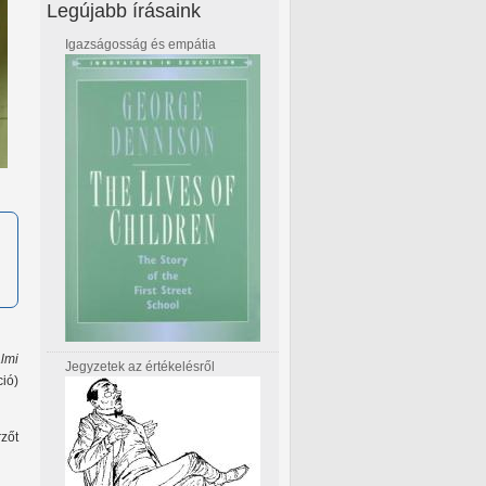
Legújabb írásaink
Igazságosság és empátia
lmi
Jegyzetek az értékelésről
ió)
zőt