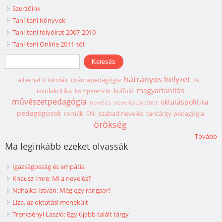
Szerzőink
Taní-tani Könyvek
Taní-tani folyóirat 2007-2010
Taní-tani Online 2011-től
Keresés űrlap
Keresés
hátrányos helyzet
alternatív iskolák
drámapedagógia
IKT
magyartanítás
iskolakritika
külföld
kompetencia
művészetpedagógia
oktatáspolitika
nevelés
neveléstörténet
pedagógusok
romák
szabad nevelés
tantárgy-pedagógia
SNI
örökség
Tovább
Ma leginkább ezeket olvassák
Igazságosság és empátia
Knausz Imre: Mi a nevelés?
Nahalka István: Még egy rangsor!
Liza, az oktatási menekült
Trencsényi László: Egy újabb talált tárgy