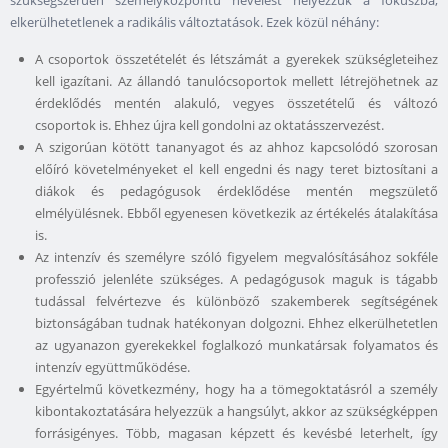
szükségszerűen személyközpontú nevelést helyezzük a fókuszba,
elkerülhetetlenek a radikális változtatások. Ezek közül néhány:
A csoportok összetételét és létszámát a gyerekek szükségleteihez
kell igazítani. Az állandó tanulócsoportok mellett létrejöhetnek az
érdeklődés mentén alakuló, vegyes összetételű és változó
csoportok is. Ehhez újra kell gondolni az oktatásszervezést.
A szigorúan kötött tananyagot és az ahhoz kapcsolódó szorosan
előíró követelményeket el kell engedni és nagy teret biztosítani a
diákok és pedagógusok érdeklődése mentén megszülető
elmélyülésnek. Ebből egyenesen következik az értékelés átalakítása
is.
Az intenzív és személyre szóló figyelem megvalósításához sokféle
professzió jelenléte szükséges. A pedagógusok maguk is tágabb
tudással felvértezve és különböző szakemberek segítségének
biztonságában tudnak hatékonyan dolgozni. Ehhez elkerülhetetlen
az ugyanazon gyerekekkel foglalkozó munkatársak folyamatos és
intenzív együttműködése.
Egyértelmű következmény, hogy ha a tömegoktatásról a személy
kibontakoztatására helyezzük a hangsúlyt, akkor az szükségképpen
forrásigényes. Több, magasan képzett és kevésbé leterhelt, így