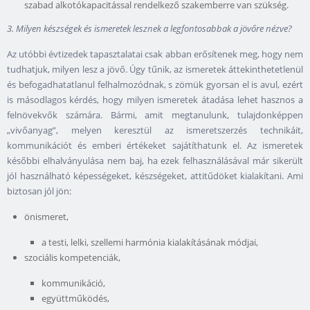
szabad alkotókapacitással rendelkező szakemberre van szükség.
3. Milyen készségek és ismeretek lesznek a legfontosabbak a jövőre nézve?
Az utóbbi évtizedek tapasztalatai csak abban erősítenek meg, hogy nem
tudhatjuk, milyen lesz a jövő. Úgy tűnik, az ismeretek áttekinthetetlenül
és befogadhatatlanul felhalmozódnak, s zömük gyorsan el is avul, ezért
is másodlagos kérdés, hogy milyen ismeretek átadása lehet hasznos a
felnövekvők számára. Bármi, amit megtanulunk, tulajdonképpen
„vivőanyag”, melyen keresztül az ismeretszerzés technikáit,
kommunikációt és emberi értékeket sajátíthatunk el. Az ismeretek
későbbi elhalványulása nem baj, ha ezek felhasználásával már sikerült
jól használható képességeket, készségeket, attitűdöket kialakítani. Ami
biztosan jól jön:
önismeret,
a testi, lelki, szellemi harmónia kialakításának módjai,
szociális kompetenciák,
kommunikáció,
együttműködés,