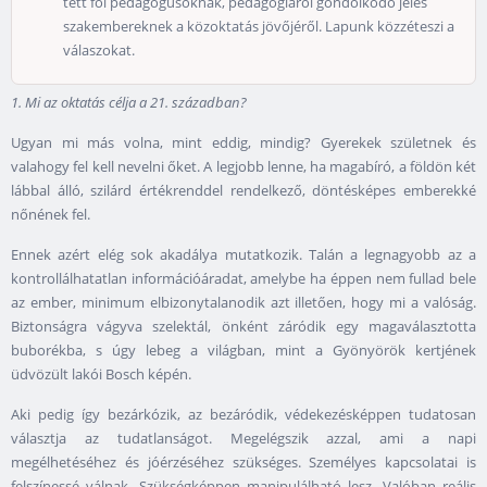
tett föl pedagógusoknak, pedagógiáról gondolkodó jeles
szakembereknek a közoktatás jövőjéről. Lapunk közzéteszi a
válaszokat.
1. Mi az oktatás célja a 21. században?
Ugyan mi más volna, mint eddig, mindig? Gyerekek születnek és
valahogy fel kell nevelni őket. A legjobb lenne, ha magabíró, a földön két
lábbal álló, szilárd értékrenddel rendelkező, döntésképes emberekké
nőnének fel.
Ennek azért elég sok akadálya mutatkozik. Talán a legnagyobb az a
kontrollálhatatlan információáradat, amelybe ha éppen nem fullad bele
az ember, minimum elbizonytalanodik azt illetően, hogy mi a valóság.
Biztonságra vágyva szelektál, önként záródik egy magaválasztotta
buborékba, s úgy lebeg a világban, mint a Gyönyörök kertjének
üdvözült lakói Bosch képén.
Aki pedig így bezárkózik, az bezáródik, védekezésképpen tudatosan
választja az tudatlanságot. Megelégszik azzal, ami a napi
megélhetéséhez és jóérzéséhez szükséges. Személyes kapcsolatai is
felszínessé válnak. Szükségképpen manipulálható lesz. Valóban reális