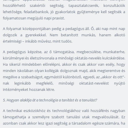
hozzáférhető szakértői segítség, tapasztalatcserék, konzultációk
lehetősége, feladatbankok, jó gyakorlatok gyűjteménye kell segítsék a
folyamatosan megújuló napi praxist.
A folyamat középpontjában pedig a pedagógus áll. Ő, aki nap mint nap
dolgozik a gyerekekkel. Nem betanított munkás, hanem alkotó
értelmiségi – inkább művész, mint tudós.
A pedagógus képzése, az ő támogatása, megbecsülése, munkaterhe,
körülményei és életszínvonala a minőségi oktatás-nevelés kulcskérdése.
Ha sikerül mindebben előrelépni, akkor és csak akkor van esély, hogy
minden iskolában olyan kollégák dolgoznak majd, akik megteremtve és
megélve a szabadságot, egymástól különböző, egyedi, az „akkor és ott”-
nak leginkább megfelelő, minőségi oktatást-nevelést nyújtó
intézményeket hozzanak létre.
5. Hogyan alakítja át a technológia a tanítást és a tanulást?
A technikai eszközökhöz és technológiákhoz való hozzáférés nagyban
támogathatja a személyre szabott tanulási utak megvalósulását. Ez
azonban csak akkor lesz igazi segítség a társadalom egésze számára, ha