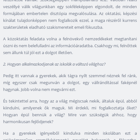
veszéllyé válik világunkban egy sokféleképpen elgondolt, de minden
formájában embertelen disztópia megvalósulása. Az oktatási, képzési
kínálat tulajdonképpen nem foglalkozik ezzel, a maga részéről kurrens
szakterületek eladható szakismereteit emeli fókuszba.
A közoktatás feladata volna a felnövekvő nemzedékeket megtanítani
úszni és nem belefulladni az információáradatba. Csakhogy mi, felnőttek
sem állunk túl jól ezt a dolgot illetően.
2. Hogyan alkalmazkodjanak az iskolák a változó világhoz?
Pedig itt vannak a gyerekek, akik tágra nyílt szemmel néznek fel ránk,
míg egyszer csak megunván a dolgot, egy vállrándítással faképnél
hagynak. Jobb volna nem megvárni ezt.
És tekintettel arra, hogy az a világ mégiscsak nekik, általuk épül, abból
kiindulni, amilyenek ők maguk. Mi érdekli, mi foglalkoztatja őket?
Hogyan épül bennük a világ? Mire van szükségük ahhoz, hogy
harmonikusan fejlődjenek?
Ha a gyerekek igényeiből kiindulva minden iskolában ezt a