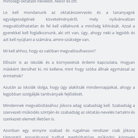
minőségi oktatást-nevelést. Akkor és ott.
Le kell mondanunk az oktatásszervezés és a tananyagok
egységességének követelményéről, mely nyilvánvalóan
megvalósíthatatlan és fel kell vállalnunk a minőség kihívását. Azzal a
gyerekkel kell foglalkoznunk, aki ott van, úgy, ahogy neki a legjobb és
azt kell nyújtani a számára, amire szüksége van.
Mi kell ahhoz, hogy ez valóban megvalósulhasson?
Először is az iskolák és a környezetük érdemi kapcsolata. Hogyan
másként derülhet ki, mi kellene, mint hogy szóba állnak egymással az
érintettek?
Azután az iskolák dolga, hogy úgy alakítsák mindennapjaikat, ahogy a
legjobban szolgálják tanítványaik fejlődését.
Mindennek megvalósításához jókora adag szabadság kell. Szabadság a
szervezeti működés szintjén és szabadság az oktatás-nevelés tartalmi és
szerkezeti elemeit illetően is.
Azonban egy ennyire szabad és rugalmas rendszer csak jókora
támogató apparátussal tudhat megbízhatóan működni: könnyen