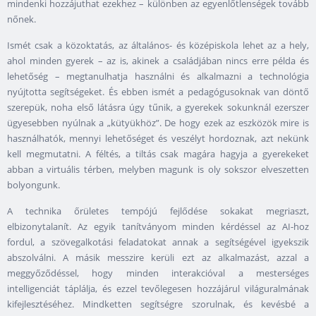
mindenki hozzájuthat ezekhez – különben az egyenlőtlenségek tovább
nőnek.
Ismét csak a közoktatás, az általános- és középiskola lehet az a hely,
ahol minden gyerek – az is, akinek a családjában nincs erre példa és
lehetőség – megtanulhatja használni és alkalmazni a technológia
nyújtotta segítségeket. És ebben ismét a pedagógusoknak van döntő
szerepük, noha első látásra úgy tűnik, a gyerekek sokunknál ezerszer
ügyesebben nyúlnak a „kütyükhöz”. De hogy ezek az eszközök mire is
használhatók, mennyi lehetőséget és veszélyt hordoznak, azt nekünk
kell megmutatni. A féltés, a tiltás csak magára hagyja a gyerekeket
abban a virtuális térben, melyben magunk is oly sokszor elveszetten
bolyongunk.
A technika őrületes tempójú fejlődése sokakat megriaszt,
elbizonytalanít. Az egyik tanítványom minden kérdéssel az AI-hoz
fordul, a szövegalkotási feladatokat annak a segítségével igyekszik
abszolválni. A másik messzire kerüli ezt az alkalmazást, azzal a
meggyőződéssel, hogy minden interakcióval a mesterséges
intelligenciát táplálja, és ezzel tevőlegesen hozzájárul világuralmának
kifejlesztéséhez. Mindketten segítségre szorulnak, és kevésbé a