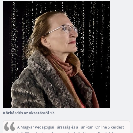
Körkérdés az oktatásról 17.
A Magyar Pedagógiai Társaság és a Taní-tani Online 5 kérdést