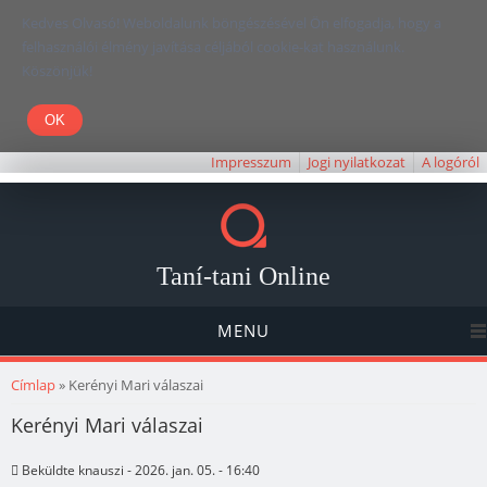
Kedves Olvasó! Weboldalunk böngészésével Ön elfogadja, hogy a
felhasználói élmény javítása céljából cookie-kat használunk.
Köszönjük!
Impresszum
Jogi nyilatkozat
A logóról
Taní-tani Online
MENU
Jelenlegi hely
Címlap
» Kerényi Mari válaszai
Kerényi Mari válaszai
Beküldte
knauszi
- 2026. jan. 05. - 16:40