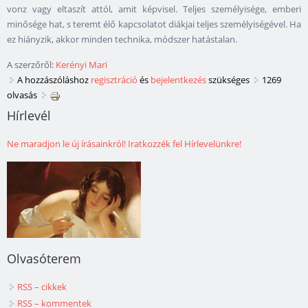
vonz vagy eltaszít attól, amit képvisel. Teljes személyisége, emberi
minősége hat, s teremt élő kapcsolatot diákjai teljes személyiségével. Ha
ez hiányzik, akkor minden technika, módszer hatástalan.
A szerzőről:
Kerényi Mari
A hozzászóláshoz
regisztráció
és
bejelentkezés
szükséges
1269
olvasás
Hírlevél
Ne maradjon le új írásainkról! Iratkozzék fel Hírlevelünkre!
Olvasóterem
RSS – cikkek
RSS – kommentek