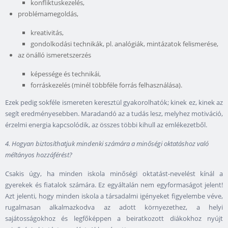
konfliktuskezelés,
problémamegoldás,
kreativitás,
gondolkodási technikák, pl. analógiák, mintázatok felismerése
,
az önálló ismeretszerzés
képessége és technikái,
forráskezelés (minél többféle forrás felhasználása).
Ezek pedig sokféle ismereten keresztül gyakorolhatók; kinek ez, kinek az
segít eredményesebben. Maradandó az a tudás lesz, melyhez motiváció,
érzelmi energia kapcsolódik, az összes többi kihull az emlékezetből.
4. Hogyan biztosíthatjuk mindenki számára a minőségi oktatáshoz való
méltányos hozzáférést?
Csakis úgy, ha minden iskola minőségi oktatást-nevelést kínál a
gyerekek és fiatalok számára. Ez egyáltalán nem egyformaságot jelent!
Azt jelenti, hogy minden iskola a társadalmi igényeket figyelembe véve,
rugalmasan alkalmazkodva az adott környezethez, a helyi
sajátosságokhoz és legfőképpen a beiratkozott diákokhoz nyújt