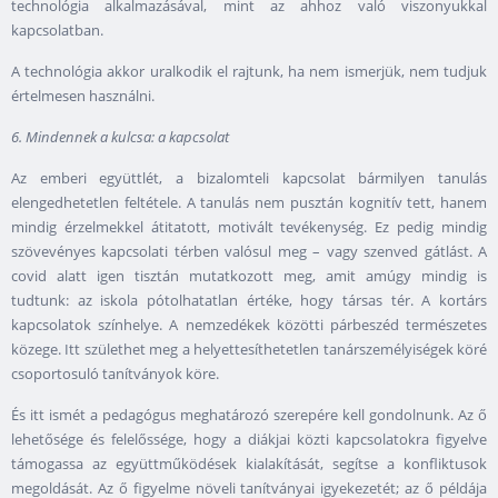
technológia alkalmazásával, mint az ahhoz való viszonyukkal
kapcsolatban.
A technológia akkor uralkodik el rajtunk, ha nem ismerjük, nem tudjuk
értelmesen használni.
6. Mindennek a kulcsa: a kapcsolat
Az emberi együttlét, a bizalomteli kapcsolat bármilyen tanulás
elengedhetetlen feltétele. A tanulás nem pusztán kognitív tett, hanem
mindig érzelmekkel átitatott, motivált tevékenység. Ez pedig mindig
szövevényes kapcsolati térben valósul meg – vagy szenved gátlást. A
covid alatt igen tisztán mutatkozott meg, amit amúgy mindig is
tudtunk: az iskola pótolhatatlan értéke, hogy társas tér. A kortárs
kapcsolatok színhelye. A nemzedékek közötti párbeszéd természetes
közege. Itt születhet meg a helyettesíthetetlen tanárszemélyiségek köré
csoportosuló tanítványok köre.
És itt ismét a pedagógus meghatározó szerepére kell gondolnunk. Az ő
lehetősége és felelőssége, hogy a diákjai közti kapcsolatokra figyelve
támogassa az együttműködések kialakítását, segítse a konfliktusok
megoldását. Az ő figyelme növeli tanítványai igyekezetét; az ő példája