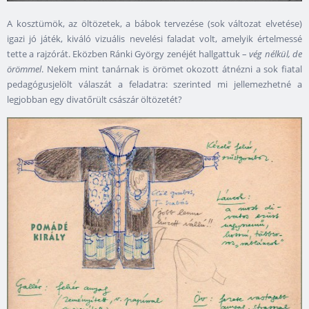
A kosztümök, az öltözetek, a bábok tervezése (sok változat elvetése)
igazi jó játék, kiváló vizuális nevelési faladat volt, amelyik értelmessé
tette a rajzórát. Eközben Ránki György zenéjét hallgattuk –
vég nélkül, de
örömmel
. Nekem mint tanárnak is örömet okozott átnézni a sok fiatal
pedagógusjelölt válaszát a feladatra: szerinted mi jellemezhetné a
legjobban egy divatőrült császár öltözetét?