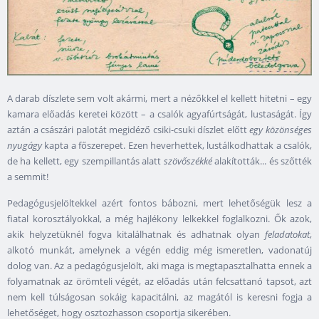
A darab díszlete sem volt akármi, mert a nézőkkel el kellett hitetni – egy
kamara előadás keretei között – a csalók agyafúrtságát, lustaságát. Így
aztán a császári palotát megidéző csiki-csuki díszlet előtt
egy közönséges
nyugágy
kapta a főszerepet. Ezen heverhettek, lustálkodhattak a csalók,
de ha kellett, egy szempillantás alatt
szövőszékké
alakították... és szőtték
a semmit!
Pedagógusjelöltekkel azért fontos bábozni, mert lehetőségük lesz a
fiatal korosztályokkal, a még hajlékony lelkekkel foglalkozni. Ők azok,
akik helyzetüknél fogva kitalálhatnak és adhatnak olyan
feladatokat
,
alkotó munkát, amelynek a végén eddig még ismeretlen, vadonatúj
dolog van. Az a pedagógusjelölt, aki maga is megtapasztalhatta ennek a
folyamatnak az örömteli végét, az előadás után felcsattanó tapsot, azt
nem kell túlságosan sokáig kapacitálni, az magától is keresni fogja a
lehetőséget, hogy osztozhasson csoportja sikerében.