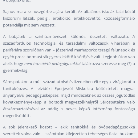
A bábjáték is az.
Sajnos ma a szinuszgörbe aljára került. Az általános iskolák falai közül
kiszorulni látszik, pedig... értékőrző, értékközvetítő, közösségformáló
potenciálja mit sem vesztett.
A bábjáték a színházművészet különös, összetett változata. A
századfordulós technológiai és társadalmi változások viharában a
perifériára szorulóban van – jószerivel marhapörköltszagú falunapok és
egyéb procc bormustrák gyereklekötő kísérőjévé vált. Legjobb úton van
afelé, hogy
nem hozzáértő pedagógusokkal
találkozva szeresse meg (?) a
gyermekvilág.
Sárospatakon a múlt század utolsó évtizedeiben élte egyik virágkorát a
tanítóképzés. A felvidéki Eperjesről Miskolcra költöztetett magyar
anyanyelvű pedagógusképzés, majd mindezeknek az összes jogutódlás
következményeképp a borsodi megyeszékhelyről Sárospatakra való
átszármaztatásával az addig is neves képző intézmény fontossága
megerősödött.
A sok jelentkező között – akik tanítókká és óvópedagógusokká
szerettek volna válni – számtalan kifejezetten tehetséges fiatal bukkant