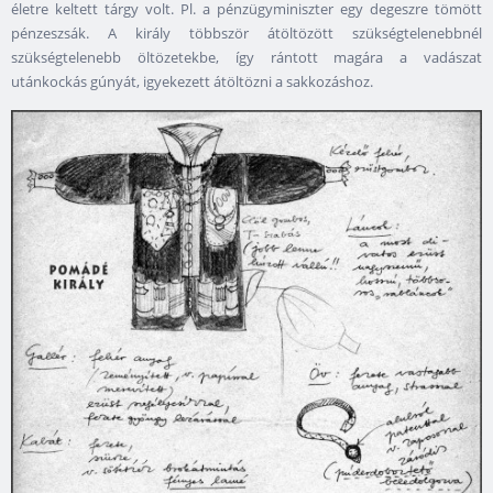
életre keltett tárgy volt. Pl. a pénzügyminiszter egy degeszre tömött
pénzeszsák. A király többször átöltözött szükségtelenebbnél
szükségtelenebb öltözetekbe, így rántott magára a vadászat
utánkockás gúnyát, igyekezett átöltözni a sakkozáshoz.