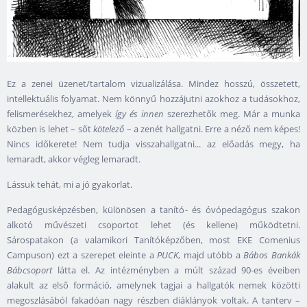
Ez a zenei üzenet/tartalom vizualizálása. Mindez hosszú, összetett,
intellektuális folyamat. Nem könnyű hozzájutni azokhoz a tudásokhoz,
felismerésekhez, amelyek
így és innen
szerezhetők meg. Már a munka
közben is lehet – sőt
kötelező
– a zenét hallgatni. Erre a néző nem képes!
Nincs időkerete! Nem tudja visszahallgatni... az előadás megy, ha
lemaradt, akkor végleg lemaradt.
Lássuk tehát, mi a jó gyakorlat.
Pedagógusképzésben, különösen a tanító- és óvópedagógus szakon
alkotó művészeti csoportot lehet (és kellene) működtetni.
Sárospatakon (a valamikori Tanítóképzőben, most EKE Comenius
Campuson) ezt a szerepet eleinte a
PUCK
, majd utóbb a
Bábos Bankák
Bábcsoport
látta el. Az intézményben a múlt század 90-es éveiben
alakult az első formáció, amelynek tagjai a hallgatók nemek közötti
megoszlásából fakadóan nagy részben diáklányok voltak. A tanterv –