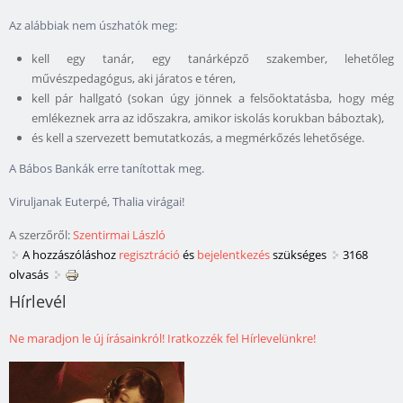
Az alábbiak nem úszhatók meg:
kell egy tanár, egy tanárképző szakember, lehetőleg
művészpedagógus, aki járatos e téren,
kell pár hallgató (sokan úgy jönnek a felsőoktatásba, hogy még
emlékeznek arra az időszakra, amikor iskolás korukban báboztak),
és kell a szervezett bemutatkozás, a megmérkőzés lehetősége.
A Bábos Bankák erre tanítottak meg.
Viruljanak Euterpé, Thalia virágai!
A szerzőről:
Szentirmai László
A hozzászóláshoz
regisztráció
és
bejelentkezés
szükséges
3168
olvasás
Hírlevél
Ne maradjon le új írásainkról! Iratkozzék fel Hírlevelünkre!