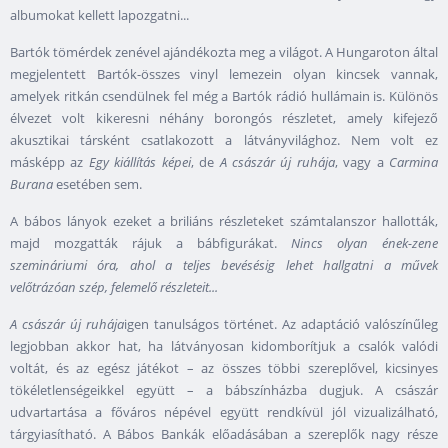
albumokat kellett lapozgatni...
Bartók tömérdek zenével ajándékozta meg a világot. A Hungaroton által
megjelentett Bartók-összes vinyl lemezein olyan kincsek vannak,
amelyek ritkán csendülnek fel még a Bartók rádió hullámain is. Különös
élvezet volt kikeresni néhány borongós részletet, amely kifejező
akusztikai társként csatlakozott a látványvilághoz. Nem volt ez
másképp az
Egy kiállítás képei
, de
A császár új ruhája
, vagy a
Carmina
Burana
esetében sem.
A bábos lányok ezeket a briliáns részleteket számtalanszor hallották,
majd mozgatták rájuk a bábfigurákat.
Nincs olyan ének-zene
szemináriumi óra, ahol a teljes bevésésig lehet hallgatni a művek
velőtrázóan szép, felemelő részleteit...
A császár új ruhája
igen tanulságos történet. Az adaptáció valószínűleg
legjobban akkor hat, ha látványosan kidomborítjuk a csalók valódi
voltát, és az egész játékot – az összes többi szereplővel, kicsinyes
tökéletlenségeikkel együtt – a bábszínházba dugjuk. A császár
udvartartása a főváros népével együtt rendkívül jól vizualizálható,
tárgyiasítható. A Bábos Bankák előadásában a szereplők nagy része