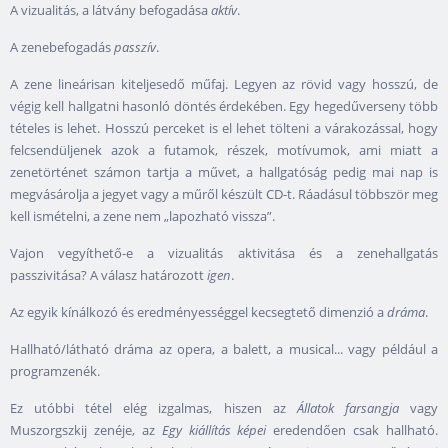
A vizualitás, a látvány befogadása
aktív
.
A zenebefogadás
passzív
.
A zene lineárisan kiteljesedő műfaj. Legyen az rövid vagy hosszú, de
végig kell hallgatni hasonló döntés érdekében. Egy hegedűverseny több
tételes is lehet. Hosszú perceket is el lehet tölteni a várakozással, hogy
felcsendüljenek azok a futamok, részek, motívumok, ami miatt a
zenetörténet számon tartja a művet, a hallgatóság pedig mai nap is
megvásárolja a jegyet vagy a műről készült CD-t. Ráadásul többször meg
kell ismételni, a zene nem „lapozható vissza”.
Vajon vegyíthető-e a vizualitás aktivitása és a zenehallgatás
passzivitása? A válasz határozott
igen
.
Az egyik kínálkozó és eredményességgel kecsegtető dimenzió a
dráma
.
Hallható/látható dráma az opera, a balett, a musical... vagy például a
programzenék.
Ez utóbbi tétel elég izgalmas, hiszen az
Állatok farsangja
vagy
Muszorgszkij zenéje, az
Egy kiállítás képei
eredendően csak hallható.