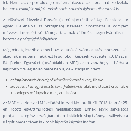
fel. Nem csak sportolók, jó matematikusok, az irodalmat kedvelők,
hanem
a különféle
műfajú művészetek területén ígéretes tálentumok
is.
A Művészeti Nevelési Tanszék (a műfajonkénti széttagolásnak szinte
egyedül ellenállva az országban) hitelesen hirdethette a komplex
művészeti nevelést, sőt támogatta annak különféle megnyilvánulásait –
közötte
a pedagógiai bábjátékot
.
Még mindig létezik a know-how, a tudás átszármaztatás módszere, sőt
akadnak még páran, akik ezt felső fokon képesek közvetíteni. A Magyar
Bábjátékos Egyesület (továbbiakban MBE) azon van, hogy – bárha a
legutolsó óra legutolsó perceiben is, de – átadja mindezt
az
implementációt elvégző képzőknek
(tanári kar), illetve
közvetlenül az egyetemista korú fiataloknak
, akik indíttatást éreznek e
különleges műfajnak a megtanulására.
Az MBE és a Nemzeti Művelődési Intézet Nonprofit Kft. 2018. február 25-
én kötött együttműködési megállapodást. Ennek egyik sarkalatos
pontja – az egész országban, de a Lakitelek Alapítvánnyal vállvetve a
Kárpát Medencében is – több lépcsős képzést indítani.