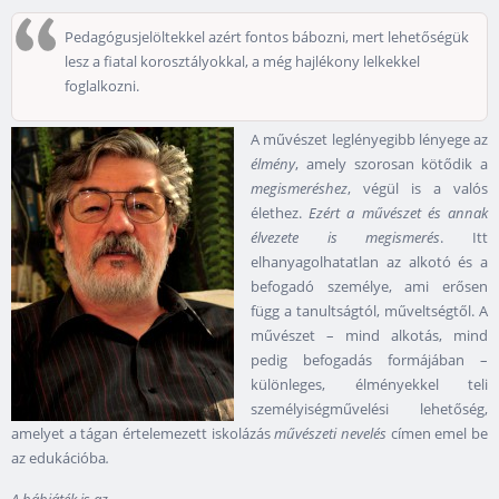
Pedagógusjelöltekkel azért fontos bábozni, mert lehetőségük
lesz a fiatal korosztályokkal, a még hajlékony lelkekkel
foglalkozni.
A művészet leglényegibb lényege az
élmény
, amely szorosan kötődik a
megismeréshez
, végül is a valós
élethez.
Ezért a művészet és annak
élvezete is megismerés
. Itt
elhanyagolhatatlan az alkotó és a
befogadó személye, ami erősen
függ a tanultságtól, műveltségtől. A
művészet – mind alkotás, mind
pedig befogadás formájában –
különleges, élményekkel teli
személyiségművelési lehetőség,
amelyet a tágan értelemezett iskolázás
művészeti nevelés
címen emel be
az edukációba
.