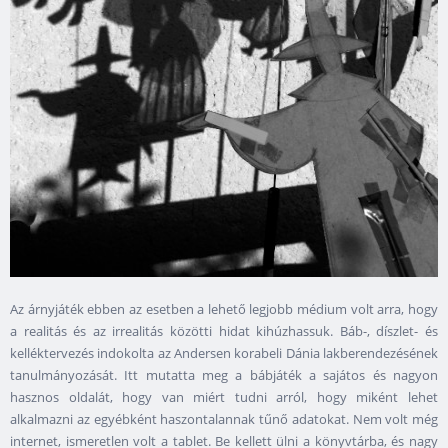
Az árnyjáték ebben az esetben a lehető legjobb médium volt arra, hogy
a realitás és az irrealitás közötti hidat kihúzhassuk. Báb-, díszlet- és
kelléktervezés indokolta az Andersen korabeli Dánia lakberendezésének
tanulmányozását. Itt mutatta meg a bábjáték a sajátos és nagyon
hasznos oldalát, hogy van miért tudni arról, hogy miként lehet
alkalmazni az egyébként haszontalannak tűnő adatokat. Nem volt még
internet, ismeretlen volt a tablet. Be kellett ülni a könyvtárba, és nagy