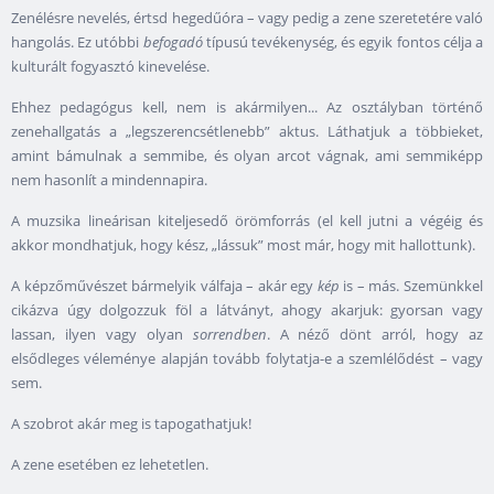
Zenélésre nevelés, értsd hegedűóra – vagy pedig a zene szeretetére való
hangolás. Ez utóbbi
befogadó
típusú tevékenység, és egyik fontos célja a
kulturált fogyasztó kinevelése.
Ehhez pedagógus kell, nem is akármilyen... Az osztályban történő
zenehallgatás a „legszerencsétlenebb” aktus. Láthatjuk a többieket,
amint bámulnak a semmibe, és olyan arcot vágnak, ami semmiképp
nem hasonlít a mindennapira.
A muzsika lineárisan kiteljesedő örömforrás (el kell jutni a végéig és
akkor mondhatjuk, hogy kész, „lássuk” most már, hogy mit hallottunk).
A képzőművészet bármelyik válfaja – akár egy
kép
is – más. Szemünkkel
cikázva úgy dolgozzuk föl a látványt, ahogy akarjuk: gyorsan vagy
lassan, ilyen vagy olyan
sorrendben
. A néző dönt arról, hogy az
elsődleges véleménye alapján tovább folytatja-e a szemlélődést – vagy
sem.
A szobrot akár meg is tapogathatjuk!
A zene esetében ez lehetetlen.