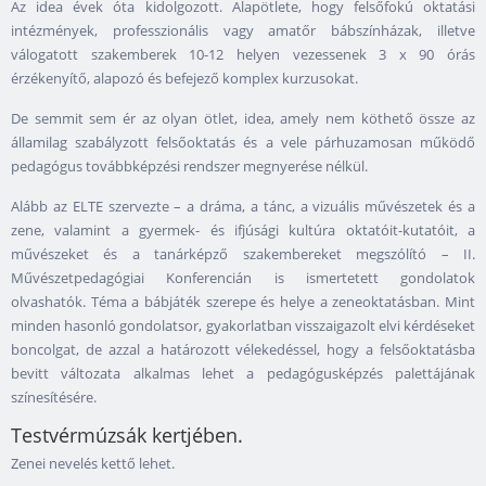
Az idea évek óta kidolgozott. Alapötlete, hogy felsőfokú oktatási
intézmények, professzionális vagy amatőr bábszínházak, illetve
válogatott szakemberek 10-12 helyen vezessenek 3 x 90 órás
érzékenyítő, alapozó és befejező komplex kurzusokat.
De semmit sem ér az olyan ötlet, idea, amely nem köthető össze az
államilag szabályzott felsőoktatás és a vele párhuzamosan működő
pedagógus továbbképzési rendszer megnyerése nélkül.
Alább az ELTE szervezte – a dráma, a tánc, a vizuális művészetek és a
zene, valamint a gyermek- és ifjúsági kultúra oktatóit-kutatóit, a
művészeket és a tanárképző szakembereket megszólító – II.
Művészetpedagógiai Konferencián is ismertetett gondolatok
olvashatók. Téma a bábjáték szerepe és helye a zeneoktatásban. Mint
minden hasonló gondolatsor, gyakorlatban visszaigazolt elvi kérdéseket
boncolgat, de azzal a határozott vélekedéssel, hogy a felsőoktatásba
bevitt változata alkalmas lehet a pedagógusképzés palettájának
színesítésére.
Testvérmúzsák kertjében.
Zenei nevelés kettő lehet.