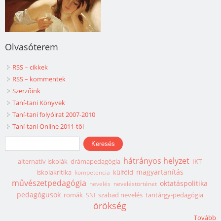
Olvasóterem
RSS – cikkek
RSS – kommentek
Szerzőink
Taní-tani Könyvek
Taní-tani folyóirat 2007-2010
Taní-tani Online 2011-től
Keresés űrlap
Keresés
hátrányos helyzet
alternatív iskolák
drámapedagógia
IKT
magyartanítás
iskolakritika
külföld
kompetencia
művészetpedagógia
oktatáspolitika
nevelés
neveléstörténet
pedagógusok
romák
szabad nevelés
tantárgy-pedagógia
SNI
örökség
Tovább