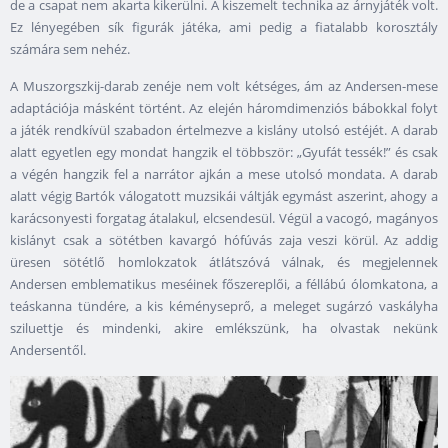
de a csapat nem akarta kikerülni. A kiszemelt technika az árnyjáték volt.
Ez lényegében sík figurák játéka, ami pedig a fiatalabb korosztály
számára sem nehéz.
A Muszorgszkij-darab zenéje nem volt kétséges, ám az Andersen-mese
adaptációja másként történt. Az elején háromdimenziós bábokkal folyt
a játék rendkívül szabadon értelmezve a kislány utolsó estéjét. A darab
alatt egyetlen egy mondat hangzik el többször: „Gyufát tessék!” és csak
a végén hangzik fel a narrátor ajkán a mese utolsó mondata. A darab
alatt végig Bartók válogatott muzsikái váltják egymást aszerint, ahogy a
karácsonyesti forgatag átalakul, elcsendesül. Végül a vacogó, magányos
kislányt csak a sötétben kavargó hófúvás zaja veszi körül. Az addig
üresen sötétlő homlokzatok átlátszóvá válnak, és megjelennek
Andersen emblematikus meséinek főszereplői, a féllábú ólomkatona, a
teáskanna tündére, a kis kéményseprő, a meleget sugárzó vaskályha
sziluettje és mindenki, akire emlékszünk, ha olvastak nekünk
Andersentől.