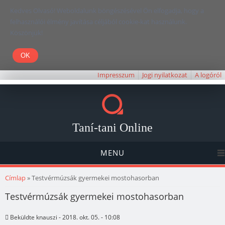
Kedves Olvasó! Weboldalunk böngészésével Ön elfogadja, hogy a
felhasználói élmény javítása céljából cookie-kat használunk.
Köszönjük!
Impresszum
Jogi nyilatkozat
A logóról
Taní-tani Online
MENU
Jelenlegi hely
Címlap
» Testvérmúzsák gyermekei mostohasorban
Testvérmúzsák gyermekei mostohasorban
Beküldte
knauszi
- 2018. okt. 05. - 10:08