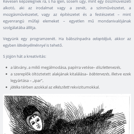
Kevesen képzelegnek rá, s ha igen, sosem úgy, mint egy összművészeti
alkotó, aki az irodalmat vagy a zenét, a színművészetet, a
mozgásművészetet, vagy az építészetet és a festészetet – mint
egyenrangú műfaji elemeket – egyetlen mű mondanivalójának
szolgálatába állítja.
Vegyünk egy programzenét. Ha bábszínpadra
adaptáljuk
, akkor az
egyben
látványélménnyé
is tehető.
S jöjjön hát a kreativitás:
a látvány, a miliő megálmodása, papírra vetése
– díszlettervezés
,
a szereplők öltöztetett alakjának kitalálása
– bábtervezés
, illetve ezek
legyártása – „ipar”,
játék
a térben azokkal az
elkészített
rekvizitumokkal.