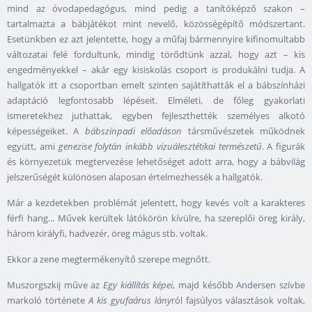
mind az óvodapedagógus, mind pedig a tanítóképző szakon –
tartalmazta a bábjátékot mint nevelő, közösségépítő módszertant.
Esetünkben ez azt jelentette, hogy a műfaj bármennyire kifinomultabb
változatai felé fordultunk, mindig törődtünk azzal, hogy azt – kis
engedményekkel – akár egy kisiskolás csoport is produkálni tudja. A
hallgatók itt a csoportban emelt szinten sajátíthatták el a bábszínházi
adaptáció legfontosabb lépéseit. Elméleti, de főleg gyakorlati
ismeretekhez juthattak, egyben fejleszthették személyes alkotó
képességeiket. A
bábszínpadi előadáson
társművészetek működnek
együtt, ami
genezise folytán inkább vizuálesztétikai természetű
. A figurák
és környezetük megtervezése lehetőséget adott arra, hogy a bábvilág
jelszerűségét különösen alaposan értelmezhessék a hallgatók.
Már a kezdetekben problémát jelentett, hogy kevés volt a karakteres
férfi hang... Művek kerültek látókörön kívülre, ha szereplői öreg király,
három királyfi, hadvezér, öreg mágus stb. voltak.
Ekkor a zene megtermékenyítő szerepe megnőtt.
Muszorgszkij műve az
Egy kiállítás képei
, majd később Andersen szívbe
markoló története
A kis gyufaárus lány
ról fajsúlyos választások voltak,