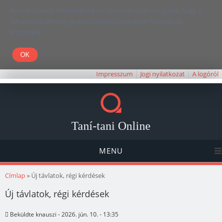
Kedves Olvasó! Weboldalunk böngészésével Ön elfogadja, hogy a
felhasználói élmény javítása céljából cookie-kat használunk.
Köszönjük!
Impresszum
Jogi nyilatkozat
A logóról
Taní-tani Online
MENU
Jelenlegi hely
Címlap
» Új távlatok, régi kérdések
Új távlatok, régi kérdések
Beküldte
knauszi
- 2026. jún. 10. - 13:35