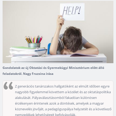
Gondolatok az új Oktatási és Gyermekügyi Minisztérium előtt álló
feladatokról. Nagy Fruzsina írása
Z generációs tanárszakos hallgatóként az elmúlt időben egyre
nagyobb figyelemmel követtem a közélet és az oktatáspolitika
alakulását. Pályaválasztásomból fakadóan különösen
érzékenyen érintenek azok a döntések, amelyek a magyar
köznevelés jövőjét, a pedagóguspálya helyzetét és a következő
nemzedékek lehetőségeit befolyásolják.