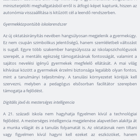
miniszterjelölti meghallgatásból erről is átfogó képet kaptunk, hiszen az
autonómia visszaállítása is kitűzött cél a leendő rendszerben.
Gyermekközpontúbb iskolarendszer
Az új oktatásirányítás nevében hangsúlyosan megjelenik a gyermekügy.
Ez nem csupán szimbolikus jelentőségű, hanem szemléletbeli változást
is sugall. Egyre több szakember hangsúlyozza az iskolapszichológusok
szerepét, a mentális egészség támogatásának fontosságát, valamint a
sajátos nevelési igényű gyermekek megfelelő ellátását. A mai világ
kihívásai között a gyermekek érzelmi biztonsága legalább olyan fontos,
mint a tanulmányi teljesítmény. A tanulási környezetet köréjük kell
szervezni, melyben a pedagógus elsősorban facilitátor szerepben
támogatja a fejlődést.
Digitális jövő és mesterséges intelligencia
A 21. századi iskola nem hagyhatja figyelmen kívül a technológiai
fejlődést. A mesterséges intelligencia megjelenése alapvetően alakítja át
a munka világát és a tanulás folyamatát is. Az oktatásnak nem tiltani
vagy figyelmen kívül hagyni kell ezeket az eszközöket, hanem