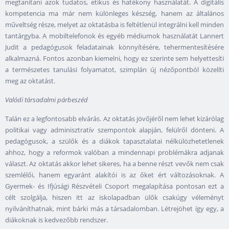
megtanítani azok tudatos, etikus és hatékony használatát. A digitális
kompetencia ma már nem különleges készség, hanem az általános
műveltség része, melyet az oktatásba is feltétlenül integrálni kell minden
tantárgyba. A mobiltelefonok és egyéb médiumok használatát Lannert
Judit a pedagógusok feladatainak könnyítésére, tehermentesítésére
alkalmazná. Fontos azonban kiemelni, hogy ez szerinte sem helyettesíti
a természetes tanulási folyamatot, szimplán új nézőpontból közelíti
meg az oktatást.
Valódi társadalmi párbeszéd
Talán ez a legfontosabb elvárás. Az oktatás jövőjéről nem lehet kizárólag
politikai vagy adminisztratív szempontok alapján, felülről dönteni. A
pedagógusok, a szülők és a diákok tapasztalatai nélkülözhetetlenek
ahhoz, hogy a reformok valóban a mindennapi problémákra adjanak
választ. Az oktatás akkor lehet sikeres, ha a benne részt vevők nem csak
szemlélői, hanem egyaránt alakítói is az őket ért változásoknak. A
Gyermek- és Ifjúsági Részvételi Csoport megalapítása pontosan ezt a
célt szolgálja, hiszen itt az iskolapadban ülők csakúgy véleményt
nyilváníthatnak, mint bárki más a társadalomban. Létrejöhet így egy, a
diákoknak is kedvezőbb rendszer.