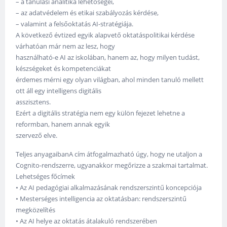
– a tanulási analitika lehetőségei,
– az adatvédelem és etikai szabályozás kérdése,
– valamint a felsőoktatás AI-stratégiája.
A következő évtized egyik alapvető oktatáspolitikai kérdése
várhatóan már nem az lesz, hogy
használható-e AI az iskolában, hanem az, hogy milyen tudást,
készségeket és kompetenciákat
érdemes mérni egy olyan világban, ahol minden tanuló mellett
ott áll egy intelligens digitális
asszisztens.
Ezért a digitális stratégia nem egy külön fejezet lehetne a
reformban, hanem annak egyik
szervező elve.
Teljes anyagaibanA cím átfogalmazható úgy, hogy ne utaljon a
Cognito-rendszerre, ugyanakkor megőrizze a szakmai tartalmat.
Lehetséges főcímek
• Az AI pedagógiai alkalmazásának rendszerszintű koncepciója
• Mesterséges intelligencia az oktatásban: rendszerszintű
megközelítés
• Az AI helye az oktatás átalakuló rendszerében