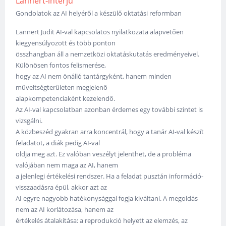
Lannert-interjú
Gondolatok az AI helyéről a készülő oktatási reformban
Lannert Judit AI-val kapcsolatos nyilatkozata alapvetően
kiegyensúlyozott és több ponton
összhangban áll a nemzetközi oktatáskutatás eredményeivel.
Különösen fontos felismerése,
hogy az AI nem önálló tantárgyként, hanem minden
műveltségterületen megjelenő
alapkompetenciaként kezelendő.
Az AI-val kapcsolatban azonban érdemes egy további szintet is
vizsgálni.
A közbeszéd gyakran arra koncentrál, hogy a tanár AI-val készít
feladatot, a diák pedig AI-val
oldja meg azt. Ez valóban veszélyt jelenthet, de a probléma
valójában nem maga az AI, hanem
a jelenlegi értékelési rendszer. Ha a feladat pusztán információ-
visszaadásra épül, akkor azt az
AI egyre nagyobb hatékonysággal fogja kiváltani. A megoldás
nem az AI korlátozása, hanem az
értékelés átalakítása: a reprodukció helyett az elemzés, az