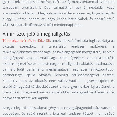
gyermekek mentális terhelése. Ezért az új minisztériummal szembeni
társadalmi elvárások is jóval túlmutatnak egy új névtáblán vagy
szervezeti struktúrán. A legfontosabb kérdés ma nem az, hogy létrejött-
e egy új tárca, hanem az, hogy képes lesz-e valódi és hosszú távú
változásokat elindítani az iskolák mindennapjaiban.
A miniszterjelölti meghallgatás
Több olyan kérdés is előkerült
, amely hosszú évek óta foglalkoztatja az
oktatás szereplőit: a tankerületi rendszer működése, a
tankönyvválasztás szabadsága, az iskolaigazgatók mozgástere, illetve a
pedagógusok szakmai önállósága. Külön figyelmet kapott a digitális
oktatás fejlesztése és a mesterséges intelligencia oktatási alkalmazása.
Lannert Judit parlamenti meghallgatásán egy gyermekközpontúbb,
partnerségre épülő oktatási rendszer szükségességéről beszélt.
Kiemelte, hogy az oktatás nem választható el a gyermekjóléti és
családtámogatási kérdésektől, ezért a kora gyermekkori fejlesztésnek, a
prevenciós programoknak és a szülőkkel való együttműködésnek is
nagyobb szerepet kell kapnia.
Az egyik legerősebb szakmai igény a tananyag újragondolására van. Sok
pedagógus és szülő szerint a jelenlegi rendszer túlzott mennyiségű