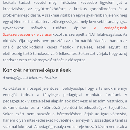
lexikális tudást követel meg, miközben kevesebb figyelem jut a
kreativitásra, az együttműködésre, a kritikus gondolkodásra és a
problémamegoldásra. A szakmai vitákban egyre gyakrabban jelenik meg
egy új Nemzeti alaptanterv szükségessége, amely kevesebb tananyagra,
ugyanakkor mélyebb tudásra épülne.
A Pedagógusok
Szakszervezetének elvárásai
között is szerepelt a NAT felülvizsgálása. Az
oktatás célja ugyanis nem pusztán az információk átadása, hanem az
önálló gondolkodásra képes fiatalok nevelése, ezzel együtt az
élethosszig tartó tanulásra való felkészítés. Sokan azt várják, hogy az új
rendszer ezen célok megvalósítását is elősegítse.
Konkrét reformelképzelések
A pedagógusok tehermentesítése
Az oktatás minőségét jelentősen befolyásolja, hogy a tanárok mennyi
energiát tudnak a tényleges pedagógiai munkára fordítani. A
pedagógusok visszajelzései alapján sok időt vesz el az adminisztráció, a
dokumentáció és a különböző jelentési kötelezettségek teljesítése.
Sokan ezért nem pusztán a béremelésben látják az igazi változást,
hanem olyan intézkedéseket követelnek, amelyek visszaadják a tanítás
szakmai fókuszát. A pedagóguspálya vonzereje hosszú távon nemcsak a