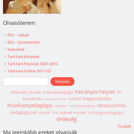
Olvasóterem
RSS – cikkek
RSS – kommentek
Szerzőink
Taní-tani Könyvek
Taní-tani folyóirat 2007-2010
Taní-tani Online 2011-től
Keresés űrlap
Keresés
hátrányos helyzet
alternatív iskolák
drámapedagógia
IKT
magyartanítás
iskolakritika
külföld
kompetencia
művészetpedagógia
oktatáspolitika
nevelés
neveléstörténet
pedagógusok
romák
szabad nevelés
tantárgy-pedagógia
SNI
örökség
Tovább
Ma leginkább ezeket olvassák