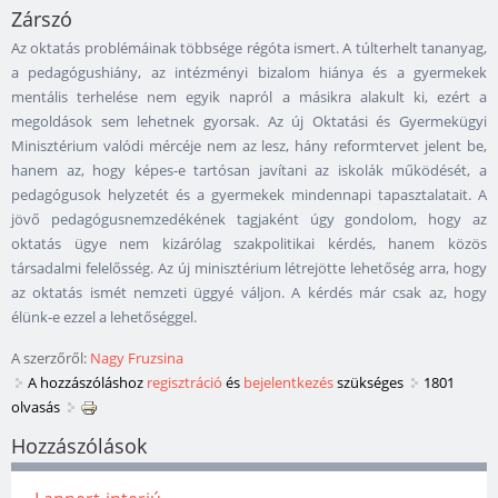
Zárszó
Az oktatás problémáinak többsége régóta ismert. A túlterhelt tananyag,
a pedagógushiány, az intézményi bizalom hiánya és a gyermekek
mentális terhelése nem egyik napról a másikra alakult ki, ezért a
megoldások sem lehetnek gyorsak. Az új Oktatási és Gyermekügyi
Minisztérium valódi mércéje nem az lesz, hány reformtervet jelent be,
hanem az, hogy képes-e tartósan javítani az iskolák működését, a
pedagógusok helyzetét és a gyermekek mindennapi tapasztalatait. A
jövő pedagógusnemzedékének tagjaként úgy gondolom, hogy az
oktatás ügye nem kizárólag szakpolitikai kérdés, hanem közös
társadalmi felelősség. Az új minisztérium létrejötte lehetőség arra, hogy
az oktatás ismét nemzeti üggyé váljon. A kérdés már csak az, hogy
élünk-e ezzel a lehetőséggel.
A szerzőről:
Nagy Fruzsina
A hozzászóláshoz
regisztráció
és
bejelentkezés
szükséges
1801
olvasás
Hozzászólások