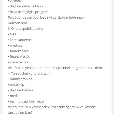
• vezetés
• digitális infrastruktúra
• helyi pedagógiai program
Például: hogyan épül be az AI az iskola mindennapi
működésébe?
3. Oktatáspolitikai szint
• NAT
• kerettantervek
• érettségi
• tanárképzés
• finanszírozás
• szabályozás
Például: milyen AI-kompetenciák jelennek meg a tantervekben?
4. Társadalmi-kulturális szint
• munkaerőpiac
• tudáskép
• digitális kultúra
• média
• technológiai környezet
Például: milyen készségekre lesz szükség egy AI-val átszőtt
társadalomban?