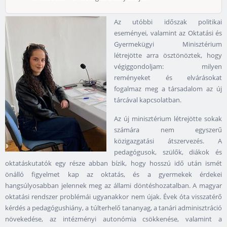
Az utóbbi időszak politikai
eseményei, valamint az Oktatási és
Gyermekügyi Minisztérium
létrejötte arra ösztönöztek, hogy
végiggondoljam: milyen
reményeket és elvárásokat
fogalmaz meg a társadalom az új
tárcával kapcsolatban.
Az új minisztérium létrejötte sokak
számára nem egyszerű
közigazgatási átszervezés. A
pedagógusok, szülők, diákok és
oktatáskutatók egy része abban bízik, hogy hosszú idő után ismét
önálló figyelmet kap az oktatás, és a gyermekek érdekei
hangsúlyosabban jelennek meg az állami döntéshozatalban. A magyar
oktatási rendszer problémái ugyanakkor nem újak. Évek óta visszatérő
kérdés a pedagógushiány, a túlterhelő tananyag, a tanári adminisztráció
növekedése, az intézményi autonómia csökkenése, valamint a