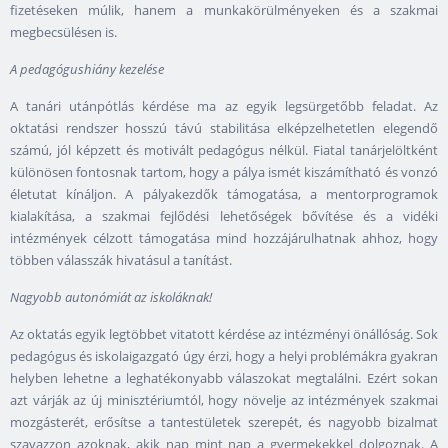
fizetéseken múlik, hanem a munkakörülményeken és a szakmai
megbecsülésen is.
A pedagógushiány kezelése
A tanári utánpótlás kérdése ma az egyik legsürgetőbb feladat. Az
oktatási rendszer hosszú távú stabilitása elképzelhetetlen elegendő
számú, jól képzett és motivált pedagógus nélkül. Fiatal tanárjelöltként
különösen fontosnak tartom, hogy a pálya ismét kiszámítható és vonzó
életutat kínáljon. A pályakezdők támogatása, a mentorprogramok
kialakítása, a szakmai fejlődési lehetőségek bővítése és a vidéki
intézmények célzott támogatása mind hozzájárulhatnak ahhoz, hogy
többen válasszák hivatásul a tanítást.
Nagyobb autonómiát az iskoláknak!
Az oktatás egyik legtöbbet vitatott kérdése az intézményi önállóság. Sok
pedagógus és iskolaigazgató úgy érzi, hogy a helyi problémákra gyakran
helyben lehetne a leghatékonyabb válaszokat megtalálni. Ezért sokan
azt várják az új minisztériumtól, hogy növelje az intézmények szakmai
mozgásterét, erősítse a tantestületek szerepét, és nagyobb bizalmat
szavazzon azoknak, akik nap mint nap a gyermekekkel dolgoznak. A