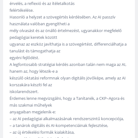
érvelés, a reflexió és az ítéletalkotás
felértékelése.
Hasonló a helyzet a szövegértés kérdésében. Az AI passzív
használata valóban gyengítheti a
mély olvasást és az önálló értelmezést, ugyanakkor megfelelő
pedagógiai keretek között
ugyanaz az eszköz javíthatja is a szövegértést, differenciálhatja a
tanulást és támogathatja az
egyéni fejlődést.
A legfontosabb stratégiai kérdés azonban talán nem maga az AI,
hanem az, hogy létezik-e a
készülő oktatási reformnak olyan digitális jövőképe, amely az AI
korszakára készíti fel az
iskolarendszert.
Érdemes lenne megvizsgálni, hogy a Tanítanék, a CKP–Agora és
más szakmai műhelyek
anyagaiban megjelenik-e:
– az AI pedagógiai alkalmazásának rendszerszintű koncepciója,
– a tanárok digitális és AI-kompetenciáinak fejlesztése,
– az új értékelési formák kialakítása,