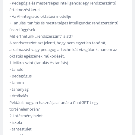
• Pedagógia és mesterséges intelligencia: egy rendszerszintű
értelmezési keret
• Az AI-integráció oktatási modellje
• Tanulás, tanítás és mesterséges intelligencia: rendszerszintű
összefüggések
Mit érthetünk „rendszerszint” alatt?
A rendszerszint azt jelenti, hogy nem egyetlen tanórát,
alkalmazást vagy pedagógiai technikát vizsgálunk, hanem az
oktatás egészének működését.
1. Mikro-szint (tanulás és tanítás)
• tanuló
• pedagógus
• tanóra
• tananyag
• értékelés
Például: hogyan használja a tanár a ChatGPT-t egy
történelemórán?
2. Intézményi szint
• iskola
• tantestület