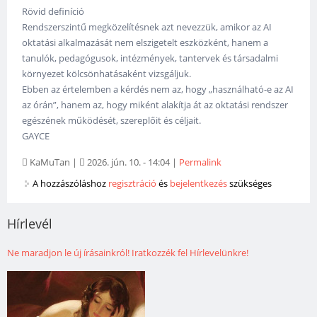
Rövid definíció
Rendszerszintű megközelítésnek azt nevezzük, amikor az AI
oktatási alkalmazását nem elszigetelt eszközként, hanem a
tanulók, pedagógusok, intézmények, tantervek és társadalmi
környezet kölcsönhatásaként vizsgáljuk.
Ebben az értelemben a kérdés nem az, hogy „használható-e az AI
az órán”, hanem az, hogy miként alakítja át az oktatási rendszer
egészének működését, szereplőit és céljait.
GAYCE
KaMuTan
|
2026. jún. 10. - 14:04
|
Permalink
A hozzászóláshoz
regisztráció
és
bejelentkezés
szükséges
Hírlevél
Ne maradjon le új írásainkról! Iratkozzék fel Hírlevelünkre!