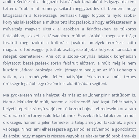
amit a Kertész utcai dolgozók iskolájának tanáraként és igazgatójaként
tettem. Több mint remény: szilárd meggyőződés élt bennem, hogy
látogatásaim a főzelékszagú bérházak függő folyosóira nyíló szoba-
konyhás lakásokban a múltba tett látogatások, s hogy erőfeszítéseim a
műveltség magvait ültetik el azokban a felnőttekben és túlkoros
fiatalokban, akiket a társadalom múltból örökölt megosztottsága
fosztott meg azoktól a kulturális javaktól, amelyek természet adta
magától értődőséggel jutottak osztályrészül jobb helyzetű társadalmi
rétegek csemetéinek. Ami ott a szoba-konyhás lakások konyháiban
folytatott beszélgetések során feltárult előttem, a múlt még le nem
küzdött „átkos” öröksége volt, jómagam pedig az az ifjú Lohengrin
voltam, aki reményeim fehér hattyúján érkeztem a múlt terhes
öröksége legalább egy részének eltakarításában segíteni.
Ma gyökeresen más a helyzet, és más az én „lohengrini” attitűdöm is.
Nem a leküzdendő múlt, hanem a leküzdendő jövő izgat. Fehér hattyú
helyett tépett szárnyú varjúként érkezem hajnali ébredéseimkor a rám
váró nap elém tornyosuló feladataihoz. És ezek a feladatok nem a múlt
örökségei, hanem a jelen termékei, a talaj, amelyből fakadnak, a jelen
valósága. Nincs, ami elhessegesse agyamból és szívemből a gondolatot
és érzést, hogy magam is részese vagyok az eltakarítandó probléma- és