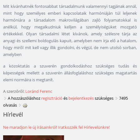
Mit kívánhatnék fontosabbat társadalmunk valamennyi tagjának annál,
mint hogy személyes emberi kapcsolataik harmóniáján túl leljenek
harmóniára a társadalom makrovilágában zajló folyamatokkal is
anélkül, hogy megalkudniuk kelljen a személyiségüket mozgató
értékekkel. Olyan társadalmi létet kívánok, amely szélesre tárja az
anyagi és szellemi boldogulás kapuit, amelyben nem írja elő a hatalom,
hogy miről mit kell vagy illik gondolni, és végül, de nem utolsó sorban,
amelyben
a közoktatás a szuverén gondolkodáshoz szükséges tudás és
képességek mellett a szuverén állásfoglaláshoz szükséges magatartás
elemi normáira is megtanít.
A szerzőről:
Loránd Ferenc
A hozzászóláshoz
regisztráció
és
bejelentkezés
szükséges
7495
olvasás
Hírlevél
Ne maradjon le új írásainkról! Iratkozzék fel Hírlevelünkre!