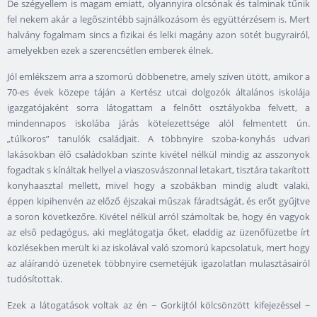
De szégyellem is magam emiatt, olyannyira olcsónak és talminak tűnik
fel nekem akár a legőszintébb sajnálkozásom és együttérzésem is. Mert
halvány fogalmam sincs a fizikai és lelki magány azon sötét bugyrairól,
amelyekben ezek a szerencsétlen emberek élnek.
Jól emlékszem arra a szomorú döbbenetre, amely szíven ütött, amikor a
70-es évek közepe táján a Kertész utcai dolgozók általános iskolája
igazgatójaként sorra látogattam a felnőtt osztályokba felvett, a
mindennapos iskolába járás kötelezettsége alól felmentett ún.
„túlkoros” tanulók családjait. A többnyire szoba-konyhás udvari
lakásokban élő családokban szinte kivétel nélkül mindig az asszonyok
fogadtak s kínáltak hellyel a viaszosvászonnal letakart, tisztára takarított
konyhaasztal mellett, mivel hogy a szobákban mindig aludt valaki,
éppen kipihenvén az előző éjszakai műszak fáradtságát, és erőt gyűjtve
a soron következőre. Kivétel nélkül arról számoltak be, hogy én vagyok
az első pedagógus, aki meglátogatja őket, eladdig az üzenőfüzetbe írt
közlésekben merült ki az iskolával való szomorú kapcsolatuk, mert hogy
az aláírandó üzenetek többnyire csemetéjük igazolatlan mulasztásairól
tudósítottak.
Ezek a látogatások voltak az én − Gorkijtól kölcsönzött kifejezéssel −