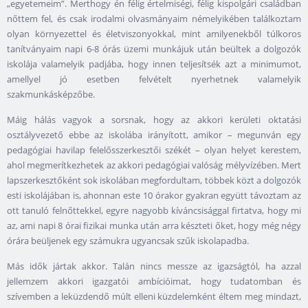
„egyetemeim”. Merthogy én félig értelmiségi, félig kispolgári családban
nőttem fel, és csak irodalmi olvasmányaim némelyikében találkoztam
olyan környezettel és életviszonyokkal, mint amilyenekből túlkoros
tanítványaim napi 6-8 órás üzemi munkájuk után beültek a dolgozók
iskolája valamelyik padjába, hogy innen teljesítsék azt a minimumot,
amellyel jó esetben felvételt nyerhetnek valamelyik
szakmunkásképzőbe.
Máig hálás vagyok a sorsnak, hogy az akkori kerületi oktatási
osztályvezető ebbe az iskolába irányított, amikor – megunván egy
pedagógiai havilap felelősszerkesztői székét – olyan helyet kerestem,
ahol megmerítkezhetek az akkori pedagógiai valóság mélyvízében. Mert
lapszerkesztőként sok iskolában megfordultam, többek közt a dolgozók
esti iskolájában is, ahonnan este 10 órakor gyakran együtt távoztam az
ott tanuló felnőttekkel, egyre nagyobb kíváncsisággal firtatva, hogy mi
az, ami napi 8 órai fizikai munka után arra készteti őket, hogy még négy
órára beüljenek egy számukra ugyancsak szűk iskolapadba.
Más idők jártak akkor. Talán nincs messze az igazságtól, ha azzal
jellemzem akkori igazgatói ambícióimat, hogy tudatomban és
szívemben a leküzdendő múlt elleni küzdelemként éltem meg mindazt,