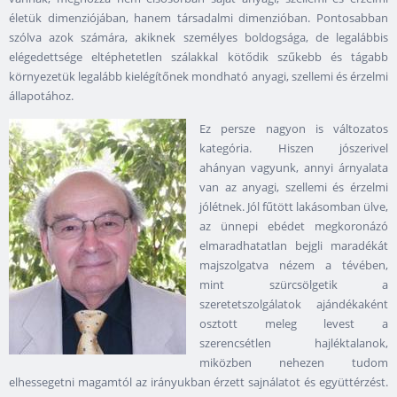
életük dimenziójában, hanem társadalmi dimenzióban. Pontosabban
szólva azok számára, akiknek személyes boldogsága, de legalábbis
elégedettsége eltéphetetlen szálakkal kötődik szűkebb és tágabb
környezetük legalább kielégítőnek mondható anyagi, szellemi és érzelmi
állapotához.
Ez persze nagyon is változatos
kategória. Hiszen jószerivel
ahányan vagyunk, annyi árnyalata
van az anyagi, szellemi és érzelmi
jólétnek. Jól fűtött lakásomban ülve,
az ünnepi ebédet megkoronázó
elmaradhatatlan bejgli maradékát
majszolgatva nézem a tévében,
mint szürcsölgetik a
szeretetszolgálatok ajándékaként
osztott meleg levest a
szerencsétlen hajléktalanok,
miközben nehezen tudom
elhessegetni magamtól az irányukban érzett sajnálatot és együttérzést.