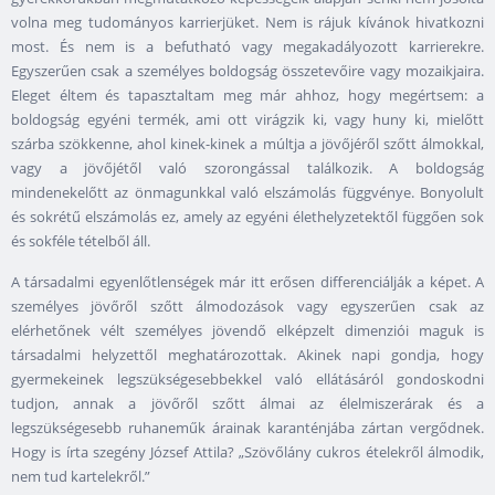
volna meg tudományos karrierjüket. Nem is rájuk kívánok hivatkozni
most. És nem is a befutható vagy megakadályozott karrierekre.
Egyszerűen csak a személyes boldogság összetevőire vagy mozaikjaira.
Eleget éltem és tapasztaltam meg már ahhoz, hogy megértsem: a
boldogság egyéni termék, ami ott virágzik ki, vagy huny ki, mielőtt
szárba szökkenne, ahol kinek-kinek a múltja a jövőjéről szőtt álmokkal,
vagy a jövőjétől való szorongással találkozik. A boldogság
mindenekelőtt az önmagunkkal való elszámolás függvénye. Bonyolult
és sokrétű elszámolás ez, amely az egyéni élethelyzetektől függően sok
és sokféle tételből áll.
A társadalmi egyenlőtlenségek már itt erősen differenciálják a képet. A
személyes jövőről szőtt álmodozások vagy egyszerűen csak az
elérhetőnek vélt személyes jövendő elképzelt dimenziói maguk is
társadalmi helyzettől meghatározottak. Akinek napi gondja, hogy
gyermekeinek legszükségesebbekkel való ellátásáról gondoskodni
tudjon, annak a jövőről szőtt álmai az élelmiszerárak és a
legszükségesebb ruhaneműk árainak karanténjába zártan vergődnek.
Hogy is írta szegény József Attila? „Szövőlány cukros ételekről álmodik,
nem tud kartelekről.”