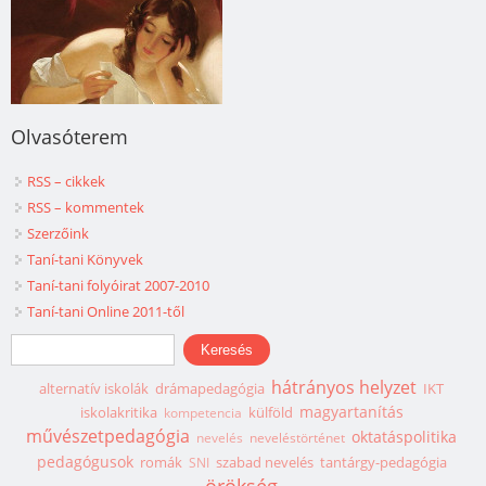
Olvasóterem
RSS – cikkek
RSS – kommentek
Szerzőink
Taní-tani Könyvek
Taní-tani folyóirat 2007-2010
Taní-tani Online 2011-től
Keresés űrlap
Keresés
hátrányos helyzet
alternatív iskolák
drámapedagógia
IKT
magyartanítás
iskolakritika
külföld
kompetencia
művészetpedagógia
oktatáspolitika
nevelés
neveléstörténet
pedagógusok
romák
szabad nevelés
tantárgy-pedagógia
SNI