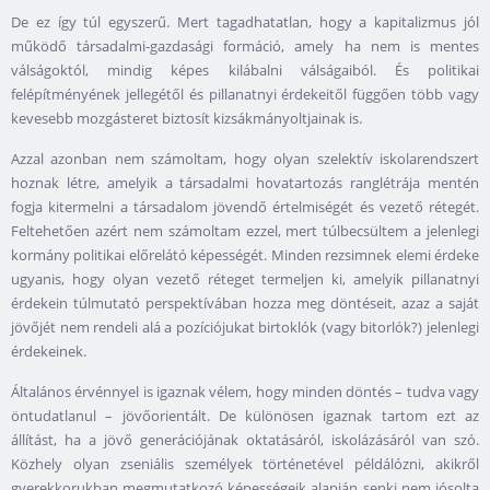
De ez így túl egyszerű. Mert tagadhatatlan, hogy a kapitalizmus jól
működő társadalmi-gazdasági formáció, amely ha nem is mentes
válságoktól, mindig képes kilábalni válságaiból. És politikai
felépítményének jellegétől és pillanatnyi érdekeitől függően több vagy
kevesebb mozgásteret biztosít kizsákmányoltjainak is.
Azzal azonban nem számoltam, hogy olyan szelektív iskolarendszert
hoznak létre, amelyik a társadalmi hovatartozás ranglétrája mentén
fogja kitermelni a társadalom jövendő értelmiségét és vezető rétegét.
Feltehetően azért nem számoltam ezzel, mert túlbecsültem a jelenlegi
kormány politikai előrelátó képességét. Minden rezsimnek elemi érdeke
ugyanis, hogy olyan vezető réteget termeljen ki, amelyik pillanatnyi
érdekein túlmutató perspektívában hozza meg döntéseit, azaz a saját
jövőjét nem rendeli alá a pozíciójukat birtoklók (vagy bitorlók?) jelenlegi
érdekeinek.
Általános érvénnyel is igaznak vélem, hogy minden döntés – tudva vagy
öntudatlanul – jövőorientált. De különösen igaznak tartom ezt az
állítást, ha a jövő generációjának oktatásáról, iskolázásáról van szó.
Közhely olyan zseniális személyek történetével példálózni, akikről
gyerekkorukban megmutatkozó képességeik alapján senki nem jósolta