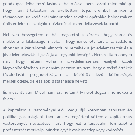
gondkupac felhalmozódásának, ha mással nem, azzal mindenképp,
hogy nem tiltakoztam és üvöltöttem teljes erőmből, amikor a
társadalom uralkodó erői minduntalan további lapátokkal halmozták az
önös érdekeiket szolgáló intézkedések és rendelkezések kupacát.
Nehezen hessegetem el hát magamtól a kérdést, hogy van-e és
mekkora a felelősségem abban, hogy ismét ott tart a társadalom,
ahonnan a kárvallottak elmozdulni remélték a jövedelemszerzés és a
jövedelemelosztás igazságtalan egyenlőtlenségét. Nem voltam annyira
naiv, hogy hittem volna a jövedelemszerzési esélyek közeli
kiegyenlítődésében. De annyira pesszimista sem, hogy a szélső értékek
távolodását prognosztizáljam a közöttük lévő különbségek
mérséklődése, de legalább is stagnálása helyett.
És most itt van! Mivel nem számoltam? Mi elől dugtam homokba a
fejem?
A kapitalizmus vastörvényei elől. Pedig ifjú koromban tanultam én
politikai gazdaságtant, tanultam és megérteni véltem a kapitalizmus
vastörvényét, nevezetesen azt, hogy ezt a társadalmi formációt a
profitszerzés motiválja. Minden egyéb csak maszlag vagy ködösítés.