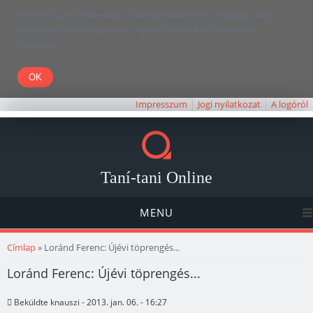
Kedves Olvasó! Weboldalunk böngészésével Ön elfogadja, hogy a
felhasználói élmény javítása céljából cookie-kat használunk.
Köszönjük!
Impresszum
Jogi nyilatkozat
A logóról
Taní-tani Online
MENU
Jelenlegi hely
Címlap
» Loránd Ferenc: Újévi töprengés...
Loránd Ferenc: Újévi töprengés...
Beküldte
knauszi
- 2013. jan. 06. - 16:27