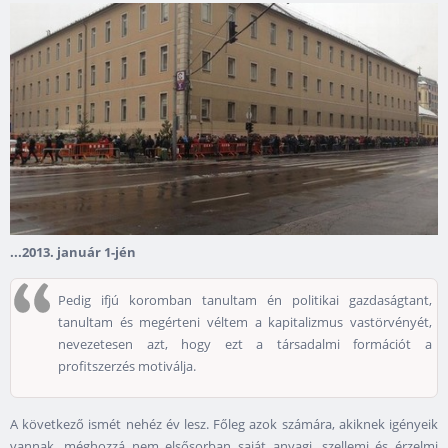
...2013. január 1-jén
Pedig ifjú koromban tanultam én politikai gazdaságtant,
tanultam és megérteni véltem a kapitalizmus vastörvényét,
nevezetesen azt, hogy ezt a társadalmi formációt a
profitszerzés motiválja.
A következő ismét nehéz év lesz. Főleg azok számára, akiknek igényeik
vannak, méghozzá nem elsősorban saját anyagi, szellemi és érzelmi