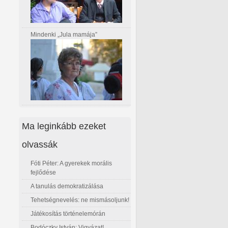
Mindenki „Jula mamája”
Ma leginkább ezeket
olvassák
Fóti Péter: A gyerekek morális
fejlődése
A tanulás demokratizálása
Tehetségnevelés: ne mismásoljunk!
Játékosítás történelemórán
Bodóczky István: Vigyázat!