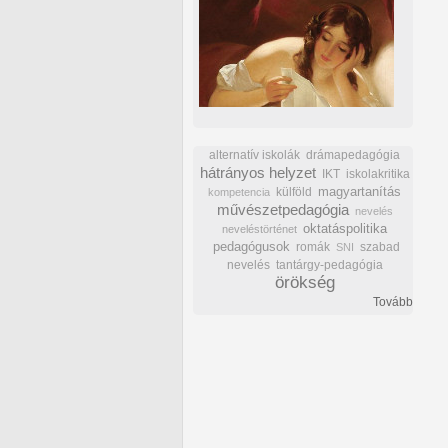
alternatív iskolák
drámapedagógia
hátrányos helyzet
IKT
iskolakritika
külföld
magyartanítás
kompetencia
művészetpedagógia
nevelés
oktatáspolitika
neveléstörténet
pedagógusok
romák
szabad
SNI
nevelés
tantárgy-pedagógia
örökség
Tovább