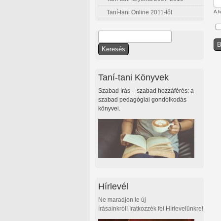
Taní-tani Online 2011-től
A f
Keresés
Keresés űrlap
Taní-tani Könyvek
Szabad írás – szabad hozzáférés: a
szabad pedagógiai gondolkodás
könyvei.
Hírlevél
Ne maradjon le új
írásainkról! Iratkozzék fel Hírlevelünkre!