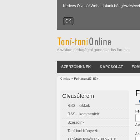
Kedves Olvasó! Weboldalunk böngészésével Ön
A szabad pedagógiai gondolkodás fóruma
SZERZŐINKNEK
KAPCSOLAT
FŐM
Címlap
» Felhasználói fiók
Jelenlegi hely
F
Olvasóterem
RSS – cikkek
E
Fe
RSS – kommentek
Szerzőink
A w
Taní-tani Könyvek
Je
Taní-tani folyóirat 2007-2010