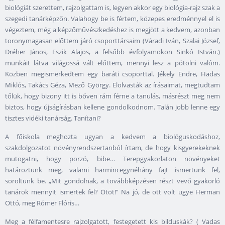
biológiát szerettem, rajzolgattam is, legyen akkor egy biológia-rajz szak a
szegedi tanárképzőn. Valahogy be is fértem, közepes eredménnyel el is
végeztem, még a képzőművészkedéshez is megjött a kedvem, azonban
toronymagasan előttem járó csoporttársaim (Váradi Iván, Szalai József,
Dréher János, Eszik Alajos, a felsőbb évfolyamokon Sinkó István.)
munkáit látva világossá vált előttem, mennyi lesz a pótolni valóm.
Közben megismerkedtem egy baráti csoporttal. Jékely Endre, Hadas
Miklós, Takács Géza, Mező György. Elolvasták az írásaimat, megtudtam
tőlük, hogy bizony itt is bőven rám férne a tanulás, másrészt meg nem
biztos, hogy újságírásban kellene gondolkodnom. Talán jobb lenne egy
tisztes vidéki tanárság. Tanítani?
A főiskola meghozta ugyan a kedvem a biológuskodáshoz,
szakdolgozatot növényrendszertanból írtam, de hogy kisgyerekeknek
mutogatni, hogy porzó, bibe… Terepgyakorlaton növényeket
határoztunk meg, valami harmincegynéhány fajt ismertünk fel,
soroltunk be. „Mit gondolnak, a továbbképzésen részt vevő gyakorló
tanárok mennyit ismertek fel? Ötöt!” Na jó, de ott volt ugye Herman
Ottó, meg Rómer Flóris…
Meg a félfamentesre rajzolgatott, festegetett kis bilduskák? ( Vadas