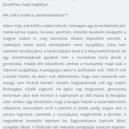
József) Na, majd meglátjuk.
Mit szólt a család a „tanároskodáshoz”?
Akkor még csak kétfős család voltunk. Feleségem egy évvel felettem járt,
matek-kémia szakos, kosaras sporttárs. (Később levelezőn elvégezte a
magyar szakot is, meg kézműves oktatói képesítést szerzett, a
szakképző iskola szövő oktatójaként ment nyugdíjba.) Soha nem
szeretett iskolába járni, a tanári pályára kissé ő is kényszerből került, de
egy szerelmespárnak igazából nem a munkahely körül járnak a
gondolatai. Inkább élni készültünk, amihez a munkahely majd csak a
hátteret szolgáltatja. A pedagógus akkor is alulfizetett volt, 1500 Ft volt
a kezdő fizetés, de akkor már eldöntöttem, hogy nem szeretnék sem
anyagi, sem hivatali karriert csinálni. Nagyapámnak volt egy önjáró
fűrészgépe, tűzifát vágtunk. Ha egész nap dolgoztunk, gimnazista
koromban akár ezer forintot is kaphattam az 500 mázsa fa felvágása
után. Amikor úgy döntöttem, hogy a favágás helyett a tanári életmódot
választom, lemondtam erről a pénzről. A szülők pedig maguk sem a
pénzre hajtottak, szerették a munkájukat, megértették a döntést. A
negyedévet levelezőn fejeztem be, Zagyvarékason kaptunk állást,
szolgálati lakást. A főiskolán két mélyebb pedagógiai tanácsot kaptam.