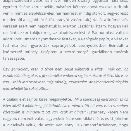
alapfelszerelésre valót, és mivel minden osztály ugyanazt használta,
egyrészt felébe került nekik, másrészt kétszer annyi eszközt tudtunk
venni, mint az alapfelszerelés, harmadrészt mindig ott volt, negyedrészt
mindenből a legjobb ár-érték arányút vásároltuk.) Na jó, a linómetszés
varázsát azért nem hagyhatjuk ki. Marton Lászlónál láttam, hogyan kell
csinálni, akkor toldjuk meg az alapfelszerelést. A Pannonplast vállalat
adott linót, ismerős nyomdászok festéket, a Papírgyár papírt, a vésőket
technika órán gyártották seprűnyélből, esernyődrótból. Beindult a
linómetsző műhely. Beléptem a szerző-mozgó, gazdálkodó tanárok
társaságába.
Úgy gondolom, ezen a téren nem sokat változott a világ… már ami az
eszközellátottságot és a jó szándékú emberek segíteni akarását illeti. Ma is ez
van… több intézményben még mindig, tapasztalat. Az elmondottak alapján
nem lehettél túl sokat otthon.
A családi élet sajnos kissé megsínylette.
„Mi a különbség édesapám és az
Isten közt? A különbség jól látható: Isten mindenütt ott van, ezzel szemben
édesapám is mindenütt ott van, csak itt nincs.”
(Esterházy Péter) Nem
nagyon, nem volt válás, a gyerekek élete sem siklott félre, és itt jöhetne
a dicsekvés velük, de azért van annyi lelkiismeretfurdalásom, hogy