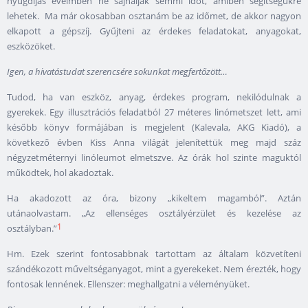
nyugdíjas éveimben ne sajnáljak semmi időt, amiben segítségükre
lehetek. Ma már okosabban osztanám be az időmet, de akkor nagyon
elkapott a gépszíj. Gyűjteni az érdekes feladatokat, anyagokat,
eszközöket.
Igen, a hivatástudat szerencsére sokunkat megfertőzött…
Tudod, ha van eszköz, anyag, érdekes program, nekilódulnak a
gyerekek. Egy illusztrációs feladatból 27 méteres linómetszet lett, ami
később könyv formájában is megjelent (Kalevala, AKG Kiadó), a
következő évben Kiss Anna világát jelenítettük meg majd száz
négyzetméternyi linóleumot elmetszve. Az órák hol szinte maguktól
működtek, hol akadoztak.
Ha akadozott az óra, bizony „kikeltem magamból”. Aztán
utánaolvastam. „Az ellenséges osztályérzület és kezelése az
1
osztályban.”
Hm. Ezek szerint fontosabbnak tartottam az általam közvetíteni
szándékozott műveltséganyagot, mint a gyerekeket. Nem érezték, hogy
fontosak lennének. Ellenszer: meghallgatni a véleményüket.