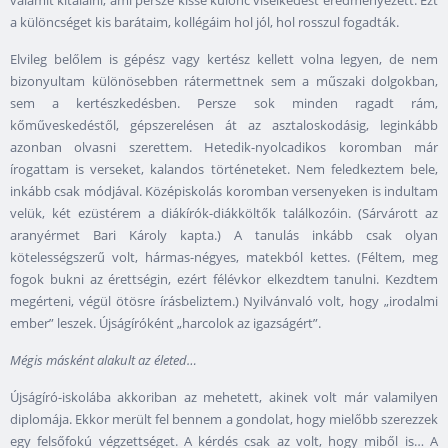
a különcséget kis barátaim, kollégáim hol jól, hol rosszul fogadták.
Elvileg belőlem is gépész vagy kertész kellett volna legyen, de nem
bizonyultam különösebben rátermettnek sem a műszaki dolgokban,
sem a kertészkedésben. Persze sok minden ragadt rám,
kőműveskedéstől, gépszerelésen át az asztaloskodásig, leginkább
azonban olvasni szerettem. Hetedik-nyolcadikos koromban már
írogattam is verseket, kalandos történeteket. Nem feledkeztem bele,
inkább csak módjával. Középiskolás koromban versenyeken is indultam
velük, két ezüstérem a diákírók-diákköltők találkozóin. (Sárvárott az
aranyérmet Bari Károly kapta.) A tanulás inkább csak olyan
kötelességszerű volt, hármas-négyes, matekból kettes. (Féltem, meg
fogok bukni az érettségin, ezért félévkor elkezdtem tanulni. Kezdtem
megérteni, végül ötösre írásbeliztem.) Nyilvánvaló volt, hogy „irodalmi
ember” leszek. Újságíróként „harcolok az igazságért”.
Mégis másként alakult az életed…
Újságíró-iskolába akkoriban az mehetett, akinek volt már valamilyen
diplomája. Ekkor merült fel bennem a gondolat, hogy mielőbb szerezzek
egy felsőfokú végzettséget. A kérdés csak az volt, hogy miből is… A