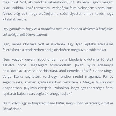
magunkat. Volt, aki tudott alkalmazkodni, volt, aki nem. Sajnos magam
is az utóbbiak közé tartoztam. Pedagógiai félműveltségem visszaütött.
Ahhoz elég volt, hogy érzékeljem a csődhelyzetet, ahhoz kevés, hogy
kitaláljak belőle.
Úgy gondolom, hogy ez a probléma nem csak benned alakított ki kételyeket,
sok kollégát tett bizonytalanná…
Igen, nehéz időszaka volt az iskolának. Egy ilyen léptékű átalakulás
felerősítette a rendszerben addig diszkréten megbúvó problémákat.
Nem vagyok ugyan hipochonder, de a bipoláris ciklotímia tüneteit
észlelve orvosi segítségért folyamodtam. Jakab Gyuri édesanyja
beküldött az újszászi pszichiátriára, ahol Benedek László, Göncz Kinga,
Varga Etelka segítettek valahogy rendbe szedni magamat. Fél év
segédmunka, közben grafikaszakkört vezettem a Megyei Művelődési
Központban. (Nyilván elterjedt Szolnokon, hogy egy tehetséges fiatal
rajztanár bajban van, segítsük, ahogy tudjuk.)
Ha jól értem egy év kényszerpihenő kellett, hogy utána visszatalálj ismét az
iskolai életbe.