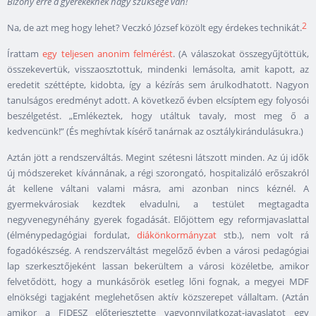
Bizony erre a gyerekeknek nagy szüksége van!
2
Na, de azt meg hogy lehet? Veczkó József közölt egy érdekes technikát.
Írattam
egy teljesen anonim felmérést
. (A válaszokat összegyűjtöttük,
összekevertük, visszaosztottuk, mindenki lemásolta, amit kapott, az
eredetit széttépte, kidobta, így a kézírás sem árulkodhatott. Nagyon
tanulságos eredményt adott. A következő évben elcsíptem egy folyosói
beszélgetést. „Emlékeztek, hogy utáltuk tavaly, most meg ő a
kedvencünk!” (És meghívtak kísérő tanárnak az osztálykirándulásukra.)
Aztán jött a rendszerváltás. Megint szétesni látszott minden. Az új idők
új módszereket kívánnának, a régi szorongató, hospitalizáló erőszakról
át kellene váltani valami másra, ami azonban nincs kéznél. A
gyermekvárosiak kezdtek elvadulni, a testület megtagadta
negyvenegynéhány gyerek fogadását. Előjöttem egy reformjavaslattal
(élménypedagógiai fordulat,
diákönkormányzat
stb.), nem volt rá
fogadókészség. A rendszerváltást megelőző évben a városi pedagógiai
lap szerkesztőjeként lassan bekerültem a városi közéletbe, amikor
felvetődött, hogy a munkásőrök esetleg lőni fognak, a megyei MDF
elnökségi tagjaként meglehetősen aktív közszerepet vállaltam. (Aztán
amikor a FIDESZ előterjesztette vagyonnyilatkozat-javaslatot egy