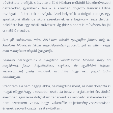
bővítette a profilját, s átvette a Zöld Házban működő képzőművészeti
osztályokat, gyerekeink fele – a kiválóan dolgozó Páncsics Edina
osztályai – átkerültek hozzájuk. Ezzel helyreállt a dolgok rendje, egy
sportiskolai általános iskola gyerekeinek erre fogékony része délután
belekóstolhat egy másik művészeti ág (hisz a sport is művészet, ha jól
csinálják) világába.
Erre jól emlékszem, mivel 2017-ben, mielőtt nyugdíjba jöttem, még az
Alapfokú Művészeti Iskola engedélyeztetési procedúráját én vittem végig
mint a Magiszter alapító igazgatója.
Edinával beszélgettünk a nyugdíjba vonulásodról. Mondta, hogy ha
megkérnek, jössz, helyettesítesz, segítesz, de egyébként teljesen
visszavonultál, pedig mindenki azt hitte, hogy nem fogod tudni
abbahagyni.
Szerintem aki nem hagyja abba, ha nyugdíjba ment, az nem dolgozta ki
magát eléggé. Vagy okosabban osztotta be az energiáit, mint én. Utolsó
éveimben egyszerre dolgoztam tanárként és minősítő szakemberként,
nem szerettem volna, hogy valamiféle teljesítmény-visszatartáson
érjenek, szóval hosszú hajrát nyitottam.