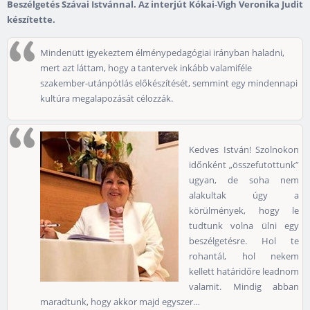
Beszélgetés Szávai Istvánnal. Az interjút Kókai-Vigh Veronika Judit
készítette.
Mindenütt igyekeztem élménypedagógiai irányban haladni,
mert azt láttam, hogy a tantervek inkább valamiféle
szakember-utánpótlás előkészítését, semmint egy mindennapi
kultúra megalapozását célozzák.
Kedves István! Szolnokon
időnként „összefutottunk”
ugyan, de soha nem
alakultak úgy a
körülmények, hogy le
tudtunk volna ülni egy
beszélgetésre. Hol te
rohantál, hol nekem
kellett határidőre leadnom
valamit. Mindig abban
maradtunk, hogy akkor majd egyszer…