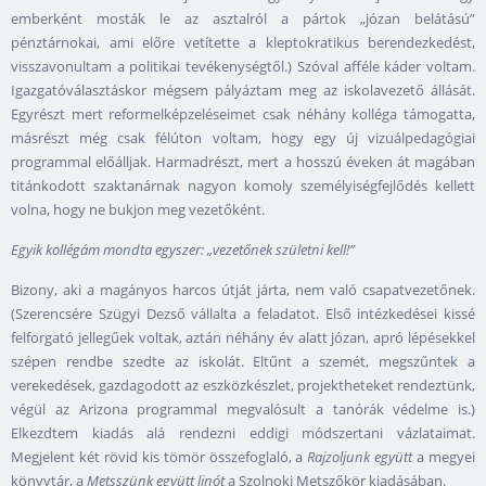
emberként mosták le az asztalról a pártok „józan belátású”
pénztárnokai, ami előre vetítette a kleptokratikus berendezkedést,
visszavonultam a politikai tevékenységtől.) Szóval afféle káder voltam.
Igazgatóválasztáskor mégsem pályáztam meg az iskolavezető állását.
Egyrészt mert reformelképzeléseimet csak néhány kolléga támogatta,
másrészt még csak félúton voltam, hogy egy új vizuálpedagógiai
programmal előálljak. Harmadrészt, mert a hosszú éveken át magában
titánkodott szaktanárnak nagyon komoly személyiségfejlődés kellett
volna, hogy ne bukjon meg vezetőként.
Egyik kollégám mondta egyszer: „vezetőnek születni kell!”
Bizony, aki a magányos harcos útját járta, nem való csapatvezetőnek.
(Szerencsére Szügyi Dezső vállalta a feladatot. Első intézkedései kissé
felforgató jellegűek voltak, aztán néhány év alatt józan, apró lépésekkel
szépen rendbe szedte az iskolát. Eltűnt a szemét, megszűntek a
verekedések, gazdagodott az eszközkészlet, projektheteket rendeztünk,
végül az Arizona programmal megvalósult a tanórák védelme is.)
Elkezdtem kiadás alá rendezni eddigi módszertani vázlataimat.
Megjelent két rövid kis tömör összefoglaló, a
Rajzoljunk együtt
a megyei
könyvtár, a
Metsszünk együtt linót
a Szolnoki Metszőkör kiadásában.