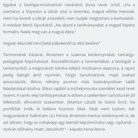
Egyiket a biológia-módszertan tanárától, Józsa tanár úrtól. „Ha a
szertáros a folyosón a tálcát viszi a terembe, maguk előtte mennek,
mert ha kiverik a tálcát a kezéből, nem tudják megtartani a bemutatót.
A másikat Mező Gyurkától. „Ne akard a tanítványaidat a magad képére
formálni. Nekik meg van a maguk élete.”
Hogyan készültél mint fiatal pályakezdő az első tanévre?
Tanmenetek írásával. Átnéztem a szakmai kézikönyveket, tantárgy-
pedagógiai folyóiratokat. Összeállítottam a tanmenteket, a biológiát a
tankönyvből, a megszokott kérdve kifejtő módszerre alapozva, a rajzot
pedig Balogh Jenő nyomán. Tárgyi tanulmányok, majd szabad
asszociációk, illetve néhány ponton más kiadványokban talált
feladatokkal dúsítva. Ekkor rajzból a műhelymunka szemlélet kezd teret
nyerni. A tanév eleji tanfolyamokat is ebben a szellemben tartotta két jól
felkészült, elhivatott szakember. (Marton László és Szenti Ernő. Ha
portfóliót írnék, ki kellene húznom őket. Okát nem tudom, bár
magyarázatot hallottam rá.) Persze átnéztem Xantus kézikönyvét is, de
azt láttam, hogy ez voltaképp egy leendő képzőművész vagy rajztanár –
nyilván időhiány miatt „lebutított” – képzési terve lenne.