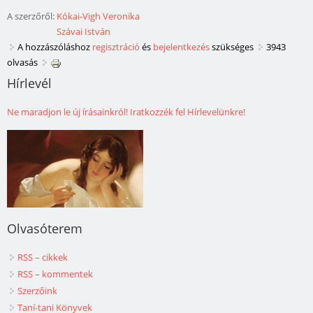
A szerzőről:
Kókai-Vigh Veronika
Szávai István
A hozzászóláshoz
regisztráció
és
bejelentkezés
szükséges
3943
olvasás
Hírlevél
Ne maradjon le új írásainkról! Iratkozzék fel Hírlevelünkre!
Olvasóterem
RSS – cikkek
RSS – kommentek
Szerzőink
Taní-tani Könyvek