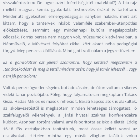
visszakérdeztem: De ugye azért leérettségiztél matekból?) A bio-rajz
mellett magyar, kémia, gyakorlati, testnevelés órákat is tartottam.
Mindenütt igyekeztem élménypedagógiai irányban haladni, mert azt
láttam, hogy a tantervek inkább valamiféle szakember-utánpótlás
előkészítését, semmint egy mindennapi kultúra megalapozását
célozzák. Forrás persze nem nagyon volt, múzeumok kiadványaiban, a
Népművelő, a Művészet folyóirat cikkei közt akadt néha pedagógiai
tárgyú. Meg persze a kiállítások. Mindig ott volt nálam a jegyzetfüzetem.
Ez a gondolatsor azt jelenti számomra, hogy kezdted megszeretni a
„tanároskodást” és meg is tettél mindent azért, hogy jó tanár lehessél… vagy
nem jól gondolom?
Voltak persze ügyetlenségeim, botladozásaim, de úton voltam a sikeres
vidéki tanár pozíciójába. Főleg, hogy folyamatosan megkaptam Takács
Géza, Hadas Miklós és mások reflexióit. Baráti kapcsolatok is alakultak,
az iskolavezetéstől is megkaptam minden lehetséges támogatást. Jó
szakfelügyelői vélemények, a járási hivatal szakmai konferenciákra
küldött. Azonban történt valami, ami felborította az iskola életét. Eddig
16-18 fős osztályokban tanítottunk, most össze kellett vonni az
osztályokat. Hirtelen mintha egy másik világban találtuk volna