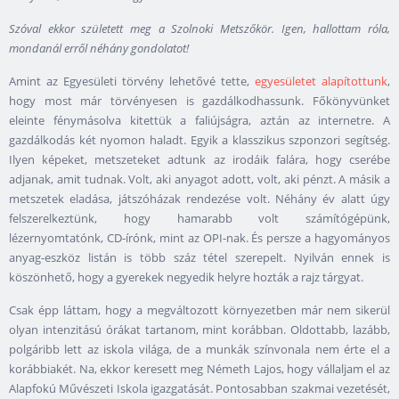
Szóval ekkor született meg a Szolnoki Metszőkör. Igen, hallottam róla,
mondanál erről néhány gondolatot!
Amint az Egyesületi törvény lehetővé tette,
egyesületet alapítottunk
,
hogy most már törvényesen is gazdálkodhassunk. Főkönyvünket
eleinte fénymásolva kitettük a faliújságra, aztán az internetre. A
gazdálkodás két nyomon haladt. Egyik a klasszikus szponzori segítség.
Ilyen képeket, metszeteket adtunk az irodáik falára, hogy cserébe
adjanak, amit tudnak. Volt, aki anyagot adott, volt, aki pénzt. A másik a
metszetek eladása, játszóházak rendezése volt. Néhány év alatt úgy
felszerelkeztünk, hogy hamarabb volt számítógépünk,
lézernyomtatónk, CD-írónk, mint az OPI-nak. És persze a hagyományos
anyag-eszköz listán is több száz tétel szerepelt. Nyilván ennek is
köszönhető, hogy a gyerekek negyedik helyre hozták a rajz tárgyat.
Csak épp láttam, hogy a megváltozott környezetben már nem sikerül
olyan intenzitású órákat tartanom, mint korábban. Oldottabb, lazább,
polgáribb lett az iskola világa, de a munkák színvonala nem érte el a
korábbiakét. Na, ekkor keresett meg Németh Lajos, hogy vállaljam el az
Alapfokú Művészeti Iskola igazgatását. Pontosabban szakmai vezetését,