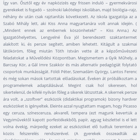
Így van. Ősztől egy év napközizés egy frissen induló – gyermekvárosi
gyerekeket is fogadó – szolnoki lakótelepi iskolában, majd biológia–rajz,
néhány év után csak rajztanítás következett. Az iskola igazgatója az a
Szabó Mihály lett, aki Kiss Anna magyartanára volt annak idején. (
„Mindent ennek az embernek köszönhetek!” – Kiss Anna.) Az
igazgatóhelyettes, Lengyelné Éva jól berendezett szaktantermet
alakított ki, és persze segített, amiben lehetett. Kitágult a szakmai
látóköröm, főleg miután Tóth István vette át a képzőművészeti
feladatokat a Művelődési Központban. Megismertem a Gyik Műhely, a
Barcsay Kör, a Gál Imre Szakkör és más alternatív pedagógiát folytató
csoportok munkásságát. Földi Péter, Szemadám György, Lantos Ferenc
és még sokan mások tartottak előadásokat. Éveken át próbálkoztam a
programelemek adaptálásával. Megint csak hol sikeresen, hol
sikertelenül, de kifelé nyilván főleg a sikerek látszottak. A sikernek persze
ára volt, a „szoftver” eszközök (didaktikai programok) bizony hardver
eszközöket is igényeltek. Eleinte azzal nyugtattam magam, hogy Picasso
egy ceruza, színesceruza, akvarell, tempera (ezt magunk kevertük a
Vegyiművektől kapott porfestékekből), papír, agyag készlettel is el lett
volna évekig, márpedig ezeket az eszközöket elő tudtuk teremteni a
közös felszerelés rendszerével. (A gyerekek összeadták az