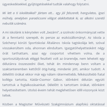
ügyeskedésekkel, gyűjtögetésekkel tudták valahogy folytatni.
Mi lett a ti iskolátokkal? Jártam ott… egy jól felszerelt, hangulatos, igazi
műhely, amelyben paradicsomi világot alakítottatok ki, az alkotni szerető
nebulók számára.
A mi iskolánk is kénytelen volt „bezárni”, a szolnoki önkormányzat vette
át a fenntartó szerepét, és persze az eszközállományt. Az iskola a
Széchenyi körúti Sportiskolai Általános Iskola tagiskolája lett, szóval
visszakerültem oda, ahonnan elindultam. Igazgatóhelyettesként négy
órát tarthattam, azaz egy csoportot vihettem volna, de a
sportosztályoknak eléggé feszített volt az órarendje, nem lehetett egy
délutánra összeszedni őket, tehát én mindennap benn voltam a
szaktanteremben kettőtől ötig-hatig, mindenki jött, amikor tudott. A
délelőtti órákat ekkor már egy nálam rátermettebb, felkészültebb fiatal
kolléga tartotta, Kádár-Csomor Gábor, időnként délután együtt
tartottuk a foglalkozásainkat. Délelőtt is tartottam órákat, időnként
helyettesítettem. Utolsó éveim tehát meglehetősen idilli viszonyok közt
teltek.
Közben a Magiszter Művészeti Szakgimnázium alapfokú oktatással