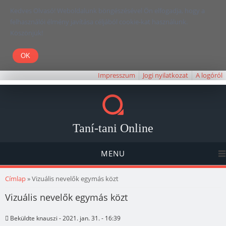
Kedves Olvasó! Weboldalunk böngészésével Ön elfogadja, hogy a
felhasználói élmény javítása céljából cookie-kat használunk.
Köszönjük!
Impresszum
Jogi nyilatkozat
A logóról
Taní-tani Online
MENU
Jelenlegi hely
Címlap
» Vizuális nevelők egymás közt
Vizuális nevelők egymás közt
Beküldte
knauszi
- 2021. jan. 31. - 16:39