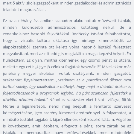
mert ő aktív iskolaigazgatóként minden gazdálkodási és adminisztrációs
feladatot magára vállalt.
Ez az a néhány év, amikor szabadon alakulhattak művészeti iskolák,
minden különösebb adminisztrációs kötöttség nélkül, de a
zeneiskolaihoz hasonló fejkvótákkal. Bodóczky Istvánt felháborította,
hogy a vizuális kultúra oktatása így mintegy kimenekítődik az
alapoktatásból, szerinte ott kellett volna hasonló léptékű fejlesztést
megvalósítani, mert az elit eddig is megtalálta a maga képzési helyeit. Én
hüledeztem. Ez olyan, mintha kitennének egy csomó pénzt az utcára,
mellette egy cetli: „Ugye jó célokra fogjátok használni?” Mivel ekkor már
jónéhány megyei iskolában voltak osztályaink, minden igazgatót,
szaktanárt figyelmeztettem:
„Szerintem ez a paradicsomi állapot nem
tarthat sokáig, úgy alakítsátok a műhelyt, hogy majd a délelőtti órákon is
folytatódhassanak a programok. legjobb, ha párhuzamosan fejlesztitek a
délelőtti, délutáni órákat.”
Néhol ez varázskerteket hívott világra, Ritók
Nóráé a legismertebb, néhol meg beépült a fenntartó szervezet
költségvetésébe, igen szerény kimeneti eredménnyel. A folyamatot, a
minősítő testület tagjaként, kijáró ellenőreként közelről láttam. Végül be
is következett, amit jósoltam, elfogyott a pénz, sorra zártak be az
iskolák, a megmaradtak nagy erőfeszítésekkel, meg mindenféle