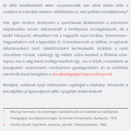
Az aktív tanárkodástól akkor visszavonultál, van tehát bőven időd a
családra és a korábbi kedvenc időtöltésekre is, mint például a bicikliverseny?
Hát, igen. Amikor átmentem a sportiskolai általánosból a művészeti
alapiskolába, lassan abbamaradt a kerékpáros országjárásunk, de a
bicikli hiányzott, elkezdtem hát a nagyobb nyári túrákat. Manchester–
Hegyeshalom volt a legutóbbi. Ez is hozzátartozik az idillhez. A rajztanár
délutánonként tanít, délelőttönként kertészkedik, biciklizik, a nyári
szünetben túrázik, valahogy így kellett volna kezdeni a főiskola után.
Sajnos ma is elég kevés kolléga kezdheti így, ma is folyik a küzdelem az
anyagokért, eszközökért, módszertani gazdagodásért, én ez utóbbiba
szeretnék kissé besegíteni a
Vizuálpedagógiai Kapcsoskönyvvel
.
Reméljük, sokaknak nyújt módszertani segítséget e kiadvány. Köszönöm a
beszélgetést, jó egészséget és aktív, nyugdíjas éveket kívánok!
1.
Murray Horowitz: Az ellenséges osztályérzület és kezelése az osztályban.
Pedagógiai szociálpszichológia. Gondolat Könyvkiadó, Budapest, 1976.
2.
Veczkó József: Gyerekek, tanárok, iskolák. Tankönyvkiadó, 1986.