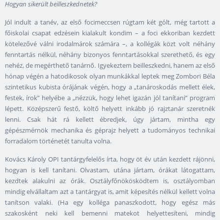
Hogyan sikerült beilleszkednetek?
Jól indult a tanév, az első focimeccsen rúgtam két gólt, még tartott a
főiskolai csapat edzésein kialakult kondim – a foci ekkoriban kezdett
kötelezővé válni irodalmárok számára –, a kollégák közt volt néhány
fenntartás nélkül, néhány bizonyos fenntartásokkal szerethető, és egy
nehéz, de megérthető tanárnő. Igyekeztem beilleszkedni, hanem az első
hónap végén a hatodikosok olyan munkákkal leptek meg Zombori Béla
szintetikus kubista órájának végén, hogy a „tanároskodás mellett élek,
festek, írok” helyébe a „nézzük, hogy lehet igazán jól tanítani” program
lépett. Középszerű festő, költő helyett inkább jó rajztanár szeretnék
lenni. Csak hát rá kellett ébredjek, úgy jártam, mintha egy
gépészmérnök mechanika és géprajz helyett a tudományos technikai
forradalom történetét tanulta volna.
Kovács Károly OPI tantárgyfelelős írta, hogy öt év után kezdett rájönni,
hogyan is kell tanítani. Olvastam, utána jártam, órákat látogattam,
kezdtek alakulni az órák. Osztályfőnökösködtem is, osztályomban
mindig elvállaltam azt a tantárgyat is, amit képesítés nélkül kellett volna
tanítson valaki. (Ha egy kolléga panaszkodott, hogy egész más
szakosként neki kell bemenni matekot helyettesíteni, mindig