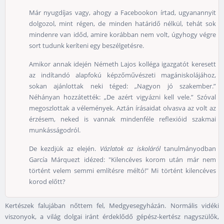
Már nyugdíjas vagy, ahogy a Facebookon írtad, ugyanannyit
dolgozol, mint régen, de minden határidő nélkül, tehát sok
mindenre van időd, amire korábban nem volt, úgyhogy végre
sort tudunk keríteni egy beszélgetésre.
Amikor annak idején Németh Lajos kolléga igazgatót keresett
az indítandó alapfokú képzőművészeti magániskolájához,
sokan ajánlottak neki téged: „Nagyon jó szakember.”
Néhányan hozzátették: „De azért vigyázni kell vele.” Szóval
megoszlottak a vélemények. Aztán írásaidat olvasva az volt az
érzésem, neked is vannak mindenféle reflexióid szakmai
munkásságodról.
De kezdjük az elején.
Vázlatok az iskoláról
tanulmányodban
García Márquezt idézed: "Kilencéves korom után már nem
történt velem semmi említésre méltó!" Mi történt kilencéves
korod előtt?
Kertészek falujában nőttem fel, Medgyesegyházán. Normális vidéki
viszonyok, a világ dolgai iránt érdeklődő gépész-kertész nagyszülők,