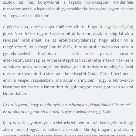
szülők, kis házi könyvtárral, a tágabb rokonságban mindenféle
mesteremberek, a legideálisabb gyermekkor kellett volna legyen. Sajnos
volt egy apró kis bökkenő.
A gépész apa, kertész anya 1945-ben elhitte, hogy itt egy új világ fog
jönni. Nem lettek ugyan teljesen hithű kommunisták, mindig látták a
rendszer problémáit, de az értékbizonytalanság, hogy akkor mi a
megőrzendő, mi a megújítandó érték, bizony problematikussá tette a
gyereknevelést. Korábban is volt már persze hasonló
értékbizonytalanság, az Anyaszentegyház közvetítette értékminták sem
voltak azonosak az evangéliumokéival, de a forradalom ideológiája jóval
messzebb távolodott a köznapi erkölcsiségtől. Nádas Péter bővebben ír
erről a
Világló részletek
ben, maradjunk annyiban, hogy a felnövekvő
kisember azt érezte, a kimondott dolgok mögött mindig ott van valami
kimondatlan.
Ez azt is jelenti, hogy te többnyire azt a bizonyos „kimondatlant” kerested…
Ez az attitűd megmaradt benned és egész életedben végig kísért…
Igen, ha volt egy bizonytalan élethelyzet, nem mintát keresgéltem, hogy
akkor most hogyan is kellene viselkedni. Mindig magam próbáltam
valamit kitalálni, ami persze kissé különc viselkedést eredményezett. Ezt