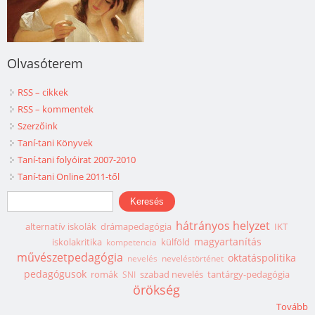
Olvasóterem
RSS – cikkek
RSS – kommentek
Szerzőink
Taní-tani Könyvek
Taní-tani folyóirat 2007-2010
Taní-tani Online 2011-től
Keresés űrlap
Keresés
hátrányos helyzet
alternatív iskolák
drámapedagógia
IKT
magyartanítás
iskolakritika
külföld
kompetencia
művészetpedagógia
oktatáspolitika
nevelés
neveléstörténet
pedagógusok
romák
szabad nevelés
tantárgy-pedagógia
SNI
örökség
Tovább