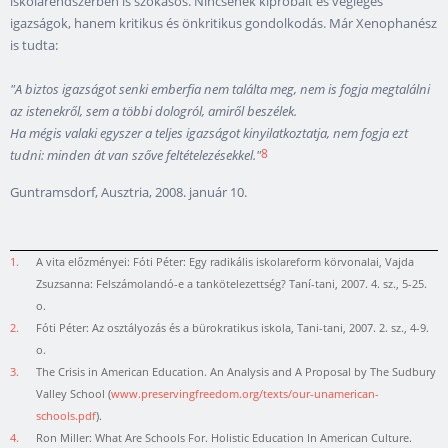
iskolarendszerben is szokásos. Nincsenek kipróbált és végleges
igazságok, hanem kritikus és önkritikus gondolkodás. Már Xenophanész
is tudta:
"A biztos igazságot senki emberfia nem találta meg, nem is fogja megtalálni
az istenekről, sem a többi dologról, amiről beszélek.
Ha mégis valaki egyszer a teljes igazságot kinyilatkoztatja, nem fogja ezt
8
tudni: minden át van szőve feltételezésekkel."
Guntramsdorf, Ausztria, 2008. január 10.
1.
A vita előzményei: Fóti Péter: Egy radikális iskolareform körvonalai, Vajda
Zsuzsanna: Felszámolandó-e a tankötelezettség? Taní-tani, 2007. 4. sz., 5-25.
o.
2.
Fóti Péter: Az osztályozás és a bürokratikus iskola, Tani-tani, 2007. 2. sz., 4-9.
o.
3.
The Crisis in American Education. An Analysis and A Proposal by The Sudbury
Valley School (
www.preservingfreedom.org/texts/our-unamerican-
schools.pdf
).
4.
Ron Miller: What Are Schools For. Holistic Education In American Culture.