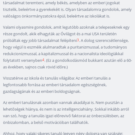
társadalmat teremteni, amely békés, amelyben az emberi jogokat
tisztelik, beleértve a gyerekekéit is. Olyan társadalomra gondolok, amely
valóságos önkormányzatokra épül, beleértve az iskolákat is.
Valami olyasmire gondolok, amit legutóbb azoknak a telepeseknek egy
része gondolt, akik elhagyták az Óvilágot és a mai USA területén
3
próbáltak egy jobb társadalmat felépíteni
. A dolog szerencsétlensége,
hogy végül is eszméik alulmaradtak a puritanizmussal, a tudományos
redukcionizmussal, a kapitalizmussal és a nacionalista ideológiákkal
4
folytatott versenyben
. (Ez a gondolkodásmód bukkant azután elő a 60-
as években, sajnos csak rövid időre.)
Visszatérve az iskola és tanulás világába: Az emberi tanulás a
legfontosabb forrása az emberi társadalom egészségének,
gazdagságának és az emberi boldogságnak.
Az emberi tanulásnak azonban vannak akadályai is. Nem pusztán a
lehetőségek hiánya, és nem is az intelligenciahiány. Sokkal inkább arról
van szó, hogy a tanulás igazi előrevivő faktorai az önbecsülésben, az
önbizalomban, a belső motivációban találhatók.
Ahhoz, hogy valaki sikeres tanuló legyen négy dologra van szükség: