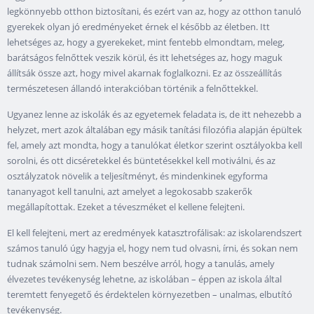
legkönnyebb otthon biztosítani, és ezért van az, hogy az otthon tanuló
gyerekek olyan jó eredményeket érnek el később az életben. Itt
lehetséges az, hogy a gyerekeket, mint fentebb elmondtam, meleg,
barátságos felnőttek veszik körül, és itt lehetséges az, hogy maguk
állítsák össze azt, hogy mivel akarnak foglalkozni. Ez az összeállítás
természetesen állandó interakcióban történik a felnőttekkel.
Ugyanez lenne az iskolák és az egyetemek feladata is, de itt nehezebb a
helyzet, mert azok általában egy másik tanítási filozófia alapján épültek
fel, amely azt mondta, hogy a tanulókat életkor szerint osztályokba kell
sorolni, és ott dicséretekkel és büntetésekkel kell motiválni, és az
osztályzatok növelik a teljesítményt, és mindenkinek egyforma
tananyagot kell tanulni, azt amelyet a legokosabb szakerők
megállapítottak. Ezeket a téveszméket el kellene felejteni.
El kell felejteni, mert az eredmények katasztrofálisak: az iskolarendszert
számos tanuló úgy hagyja el, hogy nem tud olvasni, írni, és sokan nem
tudnak számolni sem. Nem beszélve arról, hogy a tanulás, amely
élvezetes tevékenység lehetne, az iskolában – éppen az iskola által
teremtett fenyegető és érdektelen környezetben – unalmas, elbutító
tevékenység.