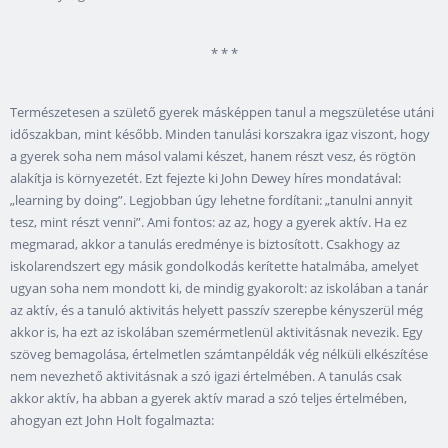
* * *
Természetesen a születő gyerek másképpen tanul a megszületése utáni
időszakban, mint később. Minden tanulási korszakra igaz viszont, hogy
a gyerek soha nem másol valami készet, hanem részt vesz, és rögtön
alakítja is környezetét. Ezt fejezte ki John Dewey híres mondatával:
„learning by doing”. Legjobban úgy lehetne fordítani: „tanulni annyit
tesz, mint részt venni”. Ami fontos: az az, hogy a gyerek aktív. Ha ez
megmarad, akkor a tanulás eredménye is biztosított. Csakhogy az
iskolarendszert egy másik gondolkodás kerítette hatalmába, amelyet
ugyan soha nem mondott ki, de mindig gyakorolt: az iskolában a tanár
az aktív, és a tanuló aktivitás helyett passzív szerepbe kényszerül még
akkor is, ha ezt az iskolában szemérmetlenül aktivitásnak nevezik. Egy
szöveg bemagolása, értelmetlen számtanpéldák vég nélküli elkészítése
nem nevezhető aktivitásnak a szó igazi értelmében. A tanulás csak
akkor aktív, ha abban a gyerek aktív marad a szó teljes értelmében,
ahogyan ezt John Holt fogalmazta: