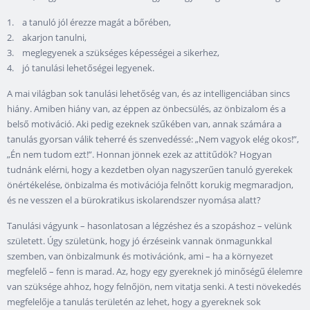
1. a tanuló jól érezze magát a bőrében,
2. akarjon tanulni,
3. meglegyenek a szükséges képességei a sikerhez,
4. jó tanulási lehetőségei legyenek.
A mai világban sok tanulási lehetőség van, és az intelligenciában sincs
hiány. Amiben hiány van, az éppen az önbecsülés, az önbizalom és a
belső motiváció. Aki pedig ezeknek szűkében van, annak számára a
tanulás gyorsan válik teherré és szenvedéssé: „Nem vagyok elég okos!”,
„Én nem tudom ezt!”. Honnan jönnek ezek az attitűdök? Hogyan
tudnánk elérni, hogy a kezdetben olyan nagyszerűen tanuló gyerekek
önértékelése, önbizalma és motivációja felnőtt korukig megmaradjon,
és ne vesszen el a bürokratikus iskolarendszer nyomása alatt?
Tanulási vágyunk – hasonlatosan a légzéshez és a szopáshoz – velünk
született. Úgy születünk, hogy jó érzéseink vannak önmagunkkal
szemben, van önbizalmunk és motivációnk, ami – ha a környezet
megfelelő – fenn is marad. Az, hogy egy gyereknek jó minőségű élelemre
van szüksége ahhoz, hogy felnőjön, nem vitatja senki. A testi növekedés
megfelelője a tanulás területén az lehet, hogy a gyereknek sok