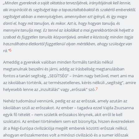
„Minden gyereknek a saját oktatása tervezőjének, irányítójának kell lennie,
aki inspirációt és segítséget kap a tapasztaltabbaktól és szakértő emberektől,
segítséget abban a mennyiségben, amennyiben ezt igényli, és így maga
dönti el, hogy mit tanuljon, és mikor. Azt is, hogy hogyan tanulja, és
mennyire tanulja meg. Ez tenné az iskolákat a mai gyerekbörtönök helyett a
szabad és független tanulás központjaivá, amiket a közösség minden tagja
használhatna életkortól függetlenül olyan mértékben, ahogy szüksége van
6
rá.”
Ameddig a gyerekek valóban minden formális tanítás nélkül
megtanulnak beszélni és járni, addig az írásbeliség megtanulásban
fontos a tanári segítség. „SEGÍTSÉG” – írnám nagy betűvel, mert ami ma
az iskolában történik, az természetellenes, kérés nélküli „segítség”, amire
7
helyesebb lenne az „inzultálás” vagy „erőszak” szó.
Nehéz tudomásul vennünk, pedig ez az az erőszak, amely azután az
iskolában szüli az erőszakot. Az ember – tagadva ezzel Vajda Zsuzsanna
egyik fő tételét – nem születik erőszakos lénynek, akit erről le kell
szoktatni. Az emberi történelem sem ezt bizonyítja, hiszen évezredeken
át a Régi-Európa civilizációja megélt emberek közötti erőszak nélkül,
ahogyan erőszakmentes volt a minószi civilizáció és a sumer időszak