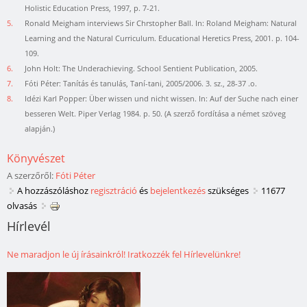
Holistic Education Press, 1997, p. 7-21.
5.
Ronald Meigham interviews Sir Chrstopher Ball. In: Roland Meigham: Natural
Learning and the Natural Curriculum. Educational Heretics Press, 2001. p. 104-
109.
6.
John Holt: The Underachieving. School Sentient Publication, 2005.
7.
Fóti Péter: Tanítás és tanulás, Taní-tani, 2005/2006. 3. sz., 28-37 .o.
8.
Idézi Karl Popper: Über wissen und nicht wissen. In: Auf der Suche nach einer
besseren Welt. Piper Verlag 1984. p. 50. (A szerző fordítása a német szöveg
alapján.)
Könyvészet
A szerzőről:
Fóti Péter
A hozzászóláshoz
regisztráció
és
bejelentkezés
szükséges
11677
olvasás
Hírlevél
Ne maradjon le új írásainkról! Iratkozzék fel Hírlevelünkre!