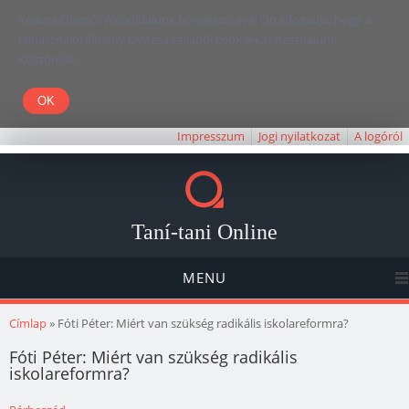
Kedves Olvasó! Weboldalunk böngészésével Ön elfogadja, hogy a
felhasználói élmény javítása céljából cookie-kat használunk.
Köszönjük!
Impresszum
Jogi nyilatkozat
A logóról
Taní-tani Online
MENU
Jelenlegi hely
Címlap
» Fóti Péter: Miért van szükség radikális iskolareformra?
Fóti Péter: Miért van szükség radikális
iskolareformra?