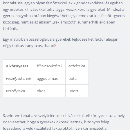
kontaktusa legyen olyan felnőttekkel, akik gondoskodással és egyben
egy érdekes kihívásokkal teli világgal veszik körül a gyereket. Mindezt a
gyerek nagyobb korában kiegészítheti egy demokratikus felnőtt-gyerek
közösség, mint az az általam „reklámozott” summerhilli iskolában
történik.
Egy mátrixban összefoglalva a gyerekek fejlődése két faktor alapján
5
négy tipikus irányra osztható:
a környezet
kihívásokkal teli
érdektelen
veszélyekkel teli
aggodalmas
buta
veszélytelen
okos
unott
Szerintem tehát a veszélytelen, de kihívásokkal teli környezet az, amely
oda vezethet, hogy a gyerekek okosak lesznek, bizonyos fokig
függetlenül a velük született faktoroktól. Ilyen környezetet a