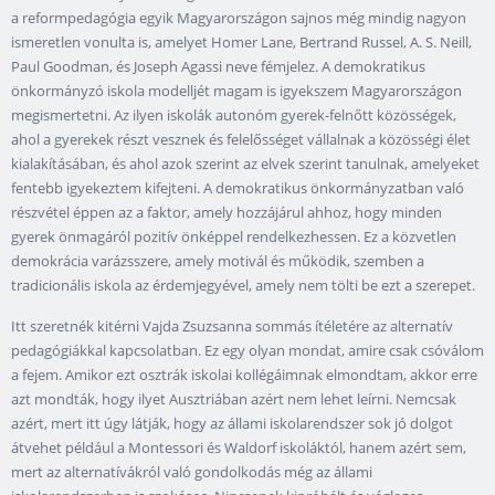
a reformpedagógia egyik Magyarországon sajnos még mindig nagyon
ismeretlen vonulta is, amelyet Homer Lane, Bertrand Russel, A. S. Neill,
Paul Goodman, és Joseph Agassi neve fémjelez. A demokratikus
önkormányzó iskola modelljét magam is igyekszem Magyarországon
megismertetni. Az ilyen iskolák autonóm gyerek-felnőtt közösségek,
ahol a gyerekek részt vesznek és felelősséget vállalnak a közösségi élet
kialakításában, és ahol azok szerint az elvek szerint tanulnak, amelyeket
fentebb igyekeztem kifejteni. A demokratikus önkormányzatban való
részvétel éppen az a faktor, amely hozzájárul ahhoz, hogy minden
gyerek önmagáról pozitív önképpel rendelkezhessen. Ez a közvetlen
demokrácia varázsszere, amely motivál és működik, szemben a
tradicionális iskola az érdemjegyével, amely nem tölti be ezt a szerepet.
Itt szeretnék kitérni Vajda Zsuzsanna sommás ítéletére az alternatív
pedagógiákkal kapcsolatban. Ez egy olyan mondat, amire csak csóválom
a fejem. Amikor ezt osztrák iskolai kollégáimnak elmondtam, akkor erre
azt mondták, hogy ilyet Ausztriában azért nem lehet leírni. Nemcsak
azért, mert itt úgy látják, hogy az állami iskolarendszer sok jó dolgot
átvehet például a Montessori és Waldorf iskoláktól, hanem azért sem,
mert az alternatívákról való gondolkodás még az állami