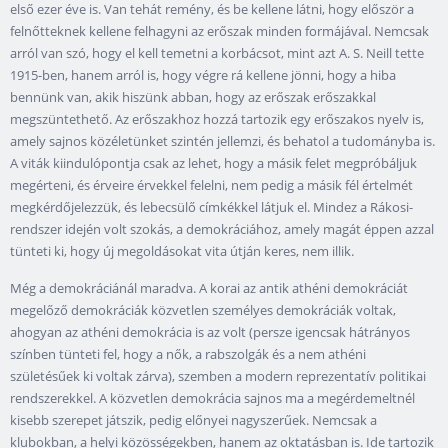
első ezer éve is. Van tehát remény, és be kellene látni, hogy először a
felnőtteknek kellene felhagyni az erőszak minden formájával. Nemcsak
arról van szó, hogy el kell temetni a korbácsot, mint azt A. S. Neill tette
1915-ben, hanem arról is, hogy végre rá kellene jönni, hogy a hiba
bennünk van, akik hiszünk abban, hogy az erőszak erőszakkal
megszüntethető. Az erőszakhoz hozzá tartozik egy erőszakos nyelv is,
amely sajnos közéletünket szintén jellemzi, és behatol a tudományba is.
A viták kiindulópontja csak az lehet, hogy a másik felet megpróbáljuk
megérteni, és érveire érvekkel felelni, nem pedig a másik fél értelmét
megkérdőjelezzük, és lebecsülő címkékkel látjuk el. Mindez a Rákosi-
rendszer idején volt szokás, a demokráciához, amely magát éppen azzal
tünteti ki, hogy új megoldásokat vita útján keres, nem illik.
Még a demokráciánál maradva. A korai az antik athéni demokráciát
megelőző demokráciák közvetlen személyes demokráciák voltak,
ahogyan az athéni demokrácia is az volt (persze igencsak hátrányos
színben tünteti fel, hogy a nők, a rabszolgák és a nem athéni
születésűek ki voltak zárva), szemben a modern reprezentatív politikai
rendszerekkel. A közvetlen demokrácia sajnos ma a megérdemeltnél
kisebb szerepet játszik, pedig előnyei nagyszerűek. Nemcsak a
klubokban, a helyi közösségekben, hanem az oktatásban is. Ide tartozik