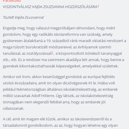
Párbeszéd
1
VISZONTVÁLASZ VAJDA ZSUZSANNA HOZZÁSZÓLÁSÁRA
Tisztelt Vajda Zsuzsanna!
Engedje meg, hogy válaszul megpróbáljam elmondani, hogy miért
gondolom, hogy egy radikális iskolareformra van szükség, amely
gyökeresen átalakítaná a 19. századból ránk maradt oktatási rendszert a
maga túlzott bürokratizált módszereivel, az évfolyamok szerinti
2
tanulással, az osztályozással
, a központosított kötelező tananyaggal
stb., stb. Ez a rendszer ma szerintem akadálya lett annak, hogy benne a
gyerekek kibontakoztathassák képességeiket, amelyekkel születtek.
Amikor ezt írom, akkor keserűséggel gondolok az európai fejlődés
utolsó évszázadaira, amit ön olyan dicsőségesnek írt le. Hiába volt
például Németországban általános iskolakötelezettség, az emberek
milliói szavaztak Adolf Hitlerre. Úgy látszik, az iskolakötelezettség
önmagában nem elegendő feltétel arra, hogy az emberek jól
válasszanak.
A cél, amit én magam elé tűzök, amikor az iskolarendszerről és a
társadalomról gondolkodom, az az, hogy hogyan lehetne egy olyan