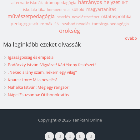
hátrányos helyzet
alternatív iskolák
drámapedagógia
IKT
magyartanítás
iskolakritika
külföld
kompetencia
művészetpedagógia
oktatáspolitika
nevelés
neveléstörténet
pedagógusok
romák
szabad nevelés
tantárgy-pedagógia
SNI
örökség
Tovább
Ma leginkább ezeket olvassák
Igazságosság és empátia
Bodóczky István: Vigyázat! Kártékony festészet!
„Neked silány szám, nékem egy világ”
Knausz Imre: Mi a nevelés?
Nahalka István: Még egy rangsor!
Nágel Zsuzsanna: Otthonoktatás
Copyright © 2026, Taní-tani Online