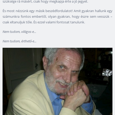
szüksége rá másért, csak hogy megkapja érte a jó jegyet.
És most nézzünk egy másik beszédfordulatot! Amit gyakran hallunk egy
számunkra fontos embertől, olyan gyakran, hogy észre sem vesszük –
csak eltanuljuk tőle. És ezzel valami fontosat tanulunk.
Nem tudom, világos-e...
Nem tudom, érthető-e...