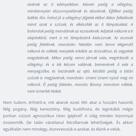
vivének az ő edényeikben. Késvén pedig a vőlegény,
mindannyian elszunnyadának és aluvának. Éjfélkor pedig
kiáltás lőn: Ímhol jő a vőlegény! Jőjjetek elébe! Akkor felkelének
mind azok a szűzek, és elkészíték az ő lámpásaikat. A
bolondok pedig mondának az eszeseknek: Adjatok nékünk a ti
olajotokból, mert a mi lámpásaink kialusznak. Az eszesek
pedig felelének, mondván: Netalán nem lenne elegendő
nékünk és néktek; menjetek inkább az árúsokhoz, és vegyetek
magatoknak. Mikor pedig venni járnak vala, megérkezék a
vőlegény; és a kik készen valának, bemenének ő vele a
menyegzőbe, és bezáraték az ajtó. Később pedig a többi
szűzek is megjövének, mondván: Uram! Uram! nyisd meg mi
nékünk. Ő pedig felelvén, monda: Bizony mondom néktek,
nem ismerlek titeket.
Nem tudom, érthető-e, mit akarok ezzel. Mit akar a hozzám hasonló
félig pogány, félig keresztény, félig buddhista, de leginkább mégis
porban csúszó agnosztikus Isten igéjével? A világ minden bizonnyal
összeomlik. De talán váratlanul felcsillannak lehetőségek. És akkor
egyáltalán nem mindegy, észrevesszük-e azokat, és élünk-e velük.