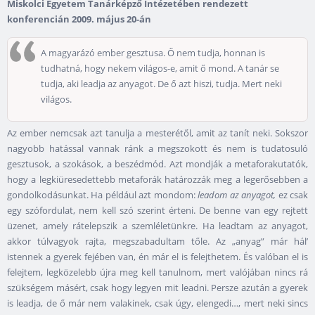
Miskolci Egyetem Tanárképző Intézetében rendezett
konferencián 2009. május 20-án
A magyarázó ember gesztusa. Ő nem tudja, honnan is
tudhatná, hogy nekem világos-e, amit ő mond. A tanár se
tudja, aki leadja az anyagot. De ő azt hiszi, tudja. Mert neki
világos.
Az ember nemcsak azt tanulja a mesterétől, amit az tanít neki. Sokszor
nagyobb hatással vannak ránk a megszokott és nem is tudatosuló
gesztusok, a szokások, a beszédmód. Azt mondják a metaforakutatók,
hogy a legkiüresedettebb metaforák határozzák meg a legerősebben a
gondolkodásunkat. Ha például azt mondom:
leadom az anyagot,
ez csak
egy szófordulat, nem kell szó szerint érteni. De benne van egy rejtett
üzenet, amely rátelepszik a szemléletünkre. Ha leadtam az anyagot,
akkor túlvagyok rajta, megszabadultam tőle. Az „anyag” már hál’
istennek a gyerek fejében van, én már el is felejthetem. És valóban el is
felejtem, legközelebb újra meg kell tanulnom, mert valójában nincs rá
szükségem másért, csak hogy legyen mit leadni. Persze azután a gyerek
is leadja, de ő már nem valakinek, csak úgy, elengedi…, mert neki sincs