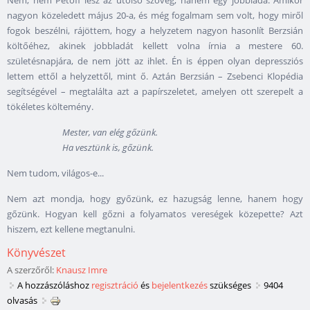
nagyon közeledett május 20-a, és még fogalmam sem volt, hogy miről
fogok beszélni, rájöttem, hogy a helyzetem nagyon hasonlít Berzsián
költőéhez, akinek jobbladát kellett volna írnia a mestere 60.
születésnapjára, de nem jött az ihlet. Én is éppen olyan depressziós
lettem ettől a helyzettől, mint ő. Aztán Berzsián – Zsebenci Klopédia
segítségével – megtalálta azt a papírszeletet, amelyen ott szerepelt a
tökéletes költemény.
Mester, van elég gőzünk.
Ha vesztünk is, gőzünk.
Nem tudom, világos-e...
Nem azt mondja, hogy győzünk, ez hazugság lenne, hanem hogy
gőzünk. Hogyan kell gőzni a folyamatos vereségek közepette? Azt
hiszem, ezt kellene megtanulni.
Könyvészet
A szerzőről:
Knausz Imre
A hozzászóláshoz
regisztráció
és
bejelentkezés
szükséges
9404
olvasás