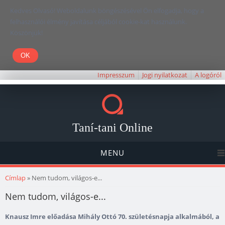
Kedves Olvasó! Weboldalunk böngészésével Ön elfogadja, hogy a
felhasználói élmény javítása céljából cookie-kat használunk.
Köszönjük!
Impresszum
Jogi nyilatkozat
A logóról
Taní-tani Online
MENU
Jelenlegi hely
Címlap
» Nem tudom, világos-e...
Nem tudom, világos-e...
Knausz Imre előadása Mihály Ottó 70. születésnapja alkalmából, a