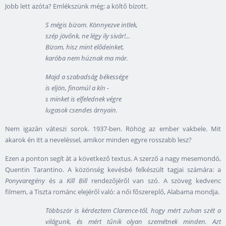
Jobb lett azóta? Emlékszünk még: a költő bízott.
S mégis bizom. Könnyezve intlek,
szép jövőnk, ne légy ily sivár!...
Bizom, hisz mint elődeinket,
karóba nem húznak ma már.
Majd a szabadság békessége
is eljön, finomúl a kín -
s minket is elfelednek végre
lugasok csendes árnyain.
Nem igazán váteszi sorok. 1937-ben. Röhög az ember vakbele. Mit
akarok én itt a neveléssel, amikor minden egyre rosszabb lesz?
Ezen a ponton segít át a következő textus. A szerző a nagy mesemondó,
Quentin Tarantino. A közönség kevésbé felkészült tagjai számára: a
Ponyvaregény
és a
Kill Bill
rendezőjéről van szó. A szöveg kedvenc
filmem, a Tiszta románc elejéről való: a női főszereplő, Alabama mondja.
Többször is kérdeztem Clarence-től, hogy mért zuhan szét a
világunk, és mért tűnik olyan szemétnek minden. Azt