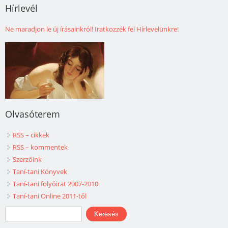
Hírlevél
Ne maradjon le új írásainkról! Iratkozzék fel Hírlevelünkre!
Olvasóterem
RSS – cikkek
RSS – kommentek
Szerzőink
Taní-tani Könyvek
Taní-tani folyóirat 2007-2010
Taní-tani Online 2011-től
Keresés űrlap
Keresés