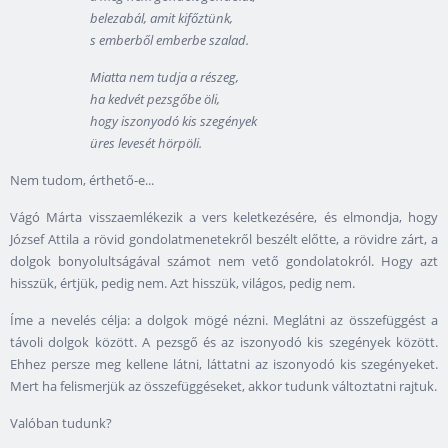
belezabál, amit kifőztünk,
s emberből emberbe szalad.
Miatta nem tudja a részeg,
ha kedvét pezsgőbe öli,
hogy iszonyodó kis szegények
üres levesét hörpöli.
Nem tudom, érthető-e...
Vágó Márta visszaemlékezik a vers keletkezésére, és elmondja, hogy
József Attila a rövid gondolatmenetekről beszélt előtte, a rövidre zárt, a
dolgok bonyolultságával számot nem vető gondolatokról. Hogy azt
hisszük, értjük, pedig nem. Azt hisszük, világos, pedig nem.
Íme a nevelés célja: a dolgok mögé nézni. Meglátni az összefüggést a
távoli dolgok között. A pezsgő és az iszonyodó kis szegények között.
Ehhez persze meg kellene látni, láttatni az iszonyodó kis szegényeket.
Mert ha felismerjük az összefüggéseket, akkor tudunk változtatni rajtuk.
Valóban tudunk?