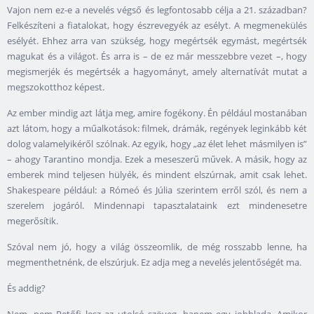
Vajon nem ez-e a nevelés végső és legfontosabb célja a 21. században?
Felkészíteni a fiatalokat, hogy észrevegyék az esélyt. A megmenekülés
esélyét. Ehhez arra van szükség, hogy megértsék egymást, megértsék
magukat és a világot. És arra is – de ez már messzebbre vezet –, hogy
megismerjék és megértsék a hagyományt, amely alternatívát mutat a
megszokotthoz képest.
Az ember mindig azt látja meg, amire fogékony. Én például mostanában
azt látom, hogy a műalkotások: filmek, drámák, regények leginkább két
dolog valamelyikéről szólnak. Az egyik, hogy „az élet lehet másmilyen is”
– ahogy Tarantino mondja. Ezek a meseszerű művek. A másik, hogy az
emberek mind teljesen hülyék, és mindent elszúrnak, amit csak lehet.
Shakespeare például: a Rómeó és Júlia szerintem erről szól, és nem a
szerelem jogáról. Mindennapi tapasztalataink ezt mindenesetre
megerősítik.
Szóval nem jó, hogy a világ összeomlik, de még rosszabb lenne, ha
megmenthetnénk, de elszúrjuk. Ez adja meg a nevelés jelentőségét ma.
És addig?
Nem, nem Petőfi lesz az utolsó szöveg, hanem egy jobblada. Amikor