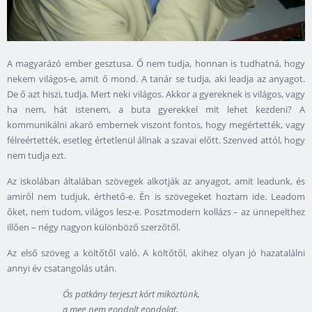
A magyarázó ember gesztusa. Ő nem tudja, honnan is tudhatná, hogy
nekem világos-e, amit ő mond. A tanár se tudja, aki leadja az anyagot.
De ő azt hiszi, tudja. Mert neki világos. Akkor a gyereknek is világos, vagy
ha nem, hát istenem, a buta gyerekkel mit lehet kezdeni? A
kommunikálni akaró embernek viszont fontos, hogy megértették, vagy
félreértették, esetleg értetlenül állnak a szavai előtt. Szenved attól, hogy
nem tudja ezt.
Az iskolában általában szövegek alkotják az anyagot, amit leadunk, és
amiről nem tudjuk, érthető-e. Én is szövegeket hoztam ide. Leadom
őket, nem tudom, világos lesz-e. Posztmodern kollázs – az ünnepelthez
illően – négy nagyon különböző szerzőtől.
Az első szöveg a költőtől való. A költőtől, akihez olyan jó hazatalálni
annyi év csatangolás után.
Ős patkány terjeszt kórt miköztünk,
a meg nem gondolt gondolat,