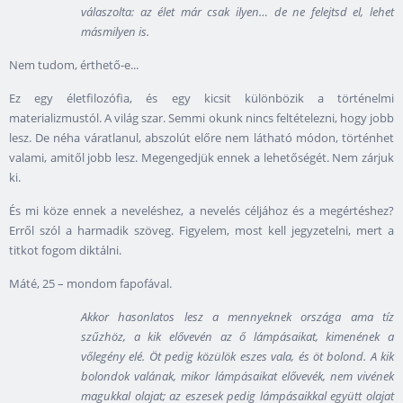
válaszolta: az élet már csak ilyen… de ne felejtsd el, lehet
másmilyen is.
Nem tudom, érthető-e...
Ez egy életfilozófia, és egy kicsit különbözik a történelmi
materializmustól. A világ szar. Semmi okunk nincs feltételezni, hogy jobb
lesz. De néha váratlanul, abszolút előre nem látható módon, történhet
valami, amitől jobb lesz. Megengedjük ennek a lehetőségét. Nem zárjuk
ki.
És mi köze ennek a neveléshez, a nevelés céljához és a megértéshez?
Erről szól a harmadik szöveg. Figyelem, most kell jegyzetelni, mert a
titkot fogom diktálni.
Máté, 25 – mondom fapofával.
Akkor hasonlatos lesz a mennyeknek országa ama tíz
szűzhöz, a kik elővevén az ő lámpásaikat, kimenének a
vőlegény elé. Öt pedig közülök eszes vala, és öt bolond. A kik
bolondok valának, mikor lámpásaikat elővevék, nem vivének
magukkal olajat; az eszesek pedig lámpásaikkal együtt olajat