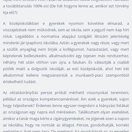
a továbbtanulás 100%-os! (De hát hogyne lenne az, amikor ezt törvény
írja elő?)
A középiskolákban e gyerekek nyomon követése elmarad, a
visszajelzések nem működnek, sem az iskola, sem a jegyző nem kap hírt
róluk. Legalábbis a normatíva alapjául szolgáló létszám jelentéséig
mindenki jár (papíron) iskolába. Aztán a gyerekek nagy része, vagy mert
a szülők anyagilag nem bírják a kollégiumot, hazautazást, vagy mert
képtelenek beilleszkedni, alkalmazkodni egy tejesen más rendszerhez,
néhány hét után otthon van újra, a faluban. És választják a családi
pótlék miatt a dolgozók iskoláját, az esti középiskolát, ahol heti két
alkalommal kellene megszerezniük a munkaerő-piaci szempontból
értékelhető tudást.
Az oktatásirányítás persze próbál mérhető viszonyokat teremteni,
például az országos kompetenciaméréssel. Ám ezek a gyerekek, vajon
hogy teljesítenek? Érdemes lenne egyszer megnézni a hiányzási listákat
az országosan egy napra eső méréseken. Találkoztam olyan esetekkel,
amikor a tanár maga kérte a cigánygyerekeket, ne jöjjenek ezen a napon
az iskolába, hogy ne rontsák az átlagot. Persze, gondolhatják, korrekt
pedagógus ilyet nem tesz. De megteszi, ha munkájának ez az egyetlen