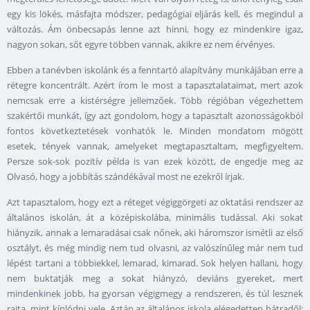
egy kis lökés, másfajta módszer, pedagógiai eljárás kell, és megindul a
változás. Ám önbecsapás lenne azt hinni, hogy ez mindenkire igaz,
nagyon sokan, sőt egyre többen vannak, akikre ez nem érvényes.
Ebben a tanévben iskolánk és a fenntartó alapítvány munkájában erre a
rétegre koncentrált. Azért írom le most a tapasztalataimat, mert azok
nemcsak erre a kistérségre jellemzőek. Több régióban végezhettem
szakértői munkát, így azt gondolom, hogy a tapasztalt azonosságokból
fontos következtetések vonhatók le. Minden mondatom mögött
esetek, tények vannak, amelyeket megtapasztaltam, megfigyeltem.
Persze sok-sok pozitív példa is van ezek között, de engedje meg az
Olvasó, hogy a jobbítás szándékával most ne ezekről írjak.
Azt tapasztalom, hogy ezt a réteget végiggörgeti az oktatási rendszer az
általános iskolán, át a középiskolába, minimális tudással. Aki sokat
hiányzik, annak a lemaradásai csak nőnek, aki háromszor ismétli az első
osztályt, és még mindig nem tud olvasni, az valószínűleg már nem tud
lépést tartani a többiekkel, lemarad, kimarad. Sok helyen hallani, hogy
nem buktatják meg a sokat hiányzó, deviáns gyereket, mert
mindenkinek jobb, ha gyorsan végigmegy a rendszeren, és túl lesznek
rajta, mint kínlódni vele. Aztán az általános iskola elégedetten hátradől: