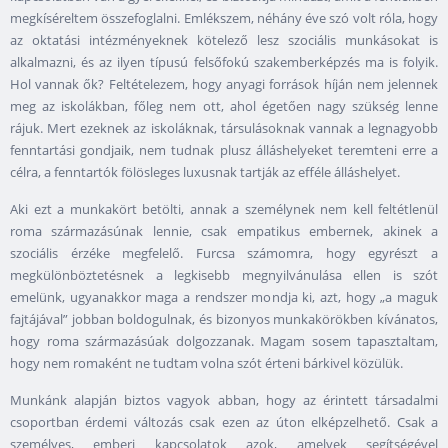
megkíséreltem összefoglalni. Emlékszem, néhány éve szó volt róla, hogy
az oktatási intézményeknek kötelező lesz szociális munkásokat is
alkalmazni, és az ilyen típusú felsőfokú szakemberképzés ma is folyik.
Hol vannak ők? Feltételezem, hogy anyagi források híján nem jelennek
meg az iskolákban, főleg nem ott, ahol égetően nagy szükség lenne
rájuk. Mert ezeknek az iskoláknak, társulásoknak vannak a legnagyobb
fenntartási gondjaik, nem tudnak plusz álláshelyeket teremteni erre a
célra, a fenntartók fölösleges luxusnak tartják az efféle álláshelyet.
Aki ezt a munkakört betölti, annak a személynek nem kell feltétlenül
roma származásúnak lennie, csak empatikus embernek, akinek a
szociális érzéke megfelelő. Furcsa számomra, hogy egyrészt a
megkülönböztetésnek a legkisebb megnyilvánulása ellen is szót
emelünk, ugyanakkor maga a rendszer mondja ki, azt, hogy „a maguk
fajtájával” jobban boldogulnak, és bizonyos munkakörökben kívánatos,
hogy roma származásúak dolgozzanak. Magam sosem tapasztaltam,
hogy nem romaként ne tudtam volna szót érteni bárkivel közülük.
Munkánk alapján biztos vagyok abban, hogy az érintett társadalmi
csoportban érdemi változás csak ezen az úton elképzelhető. Csak a
személyes, emberi kapcsolatok azok, amelyek segítségével