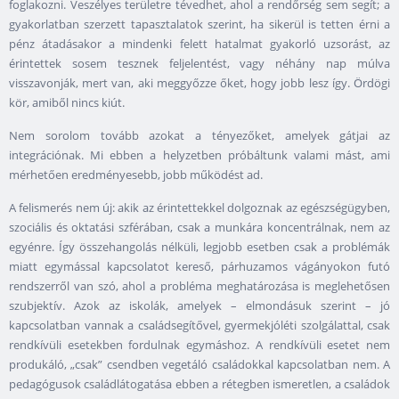
foglakozni. Veszélyes területre tévedhet, ahol a rendőrség sem segít; a
gyakorlatban szerzett tapasztalatok szerint, ha sikerül is tetten érni a
pénz átadásakor a mindenki felett hatalmat gyakorló uzsorást, az
érintettek sosem tesznek feljelentést, vagy néhány nap múlva
visszavonják, mert van, aki meggyőzze őket, hogy jobb lesz így. Ördögi
kör, amiből nincs kiút.
Nem sorolom tovább azokat a tényezőket, amelyek gátjai az
integrációnak. Mi ebben a helyzetben próbáltunk valami mást, ami
mérhetően eredményesebb, jobb működést ad.
A felismerés nem új: akik az érintettekkel dolgoznak az egészségügyben,
szociális és oktatási szférában, csak a munkára koncentrálnak, nem az
egyénre. Így összehangolás nélküli, legjobb esetben csak a problémák
miatt egymással kapcsolatot kereső, párhuzamos vágányokon futó
rendszerről van szó, ahol a probléma meghatározása is meglehetősen
szubjektív. Azok az iskolák, amelyek – elmondásuk szerint – jó
kapcsolatban vannak a családsegítővel, gyermekjóléti szolgálattal, csak
rendkívüli esetekben fordulnak egymáshoz. A rendkívüli esetet nem
produkáló, „csak” csendben vegetáló családokkal kapcsolatban nem. A
pedagógusok családlátogatása ebben a rétegben ismeretlen, a családok