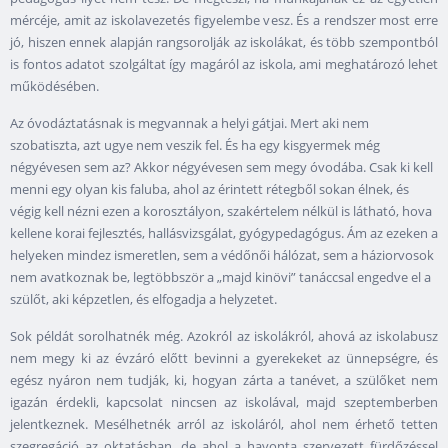
mércéje, amit az iskolavezetés figyelembe vesz. És a rendszer most erre
jó, hiszen ennek alapján rangsorolják az iskolákat, és több szempontból
is fontos adatot szolgáltat így magáról az iskola, ami meghatározó lehet
működésében.
Az óvodáztatásnak is megvannak a helyi gátjai. Mert aki nem
szobatiszta, azt ugye nem veszik fel. És ha egy kisgyermek még
négyévesen sem az? Akkor négyévesen sem megy óvodába. Csak ki kell
menni egy olyan kis faluba, ahol az érintett rétegből sokan élnek, és
végig kell nézni ezen a korosztályon, szakértelem nélkül is látható, hova
kellene korai fejlesztés, hallásvizsgálat, gyógypedagógus. Ám az ezeken a
helyeken mindez ismeretlen, sem a védőnői hálózat, sem a háziorvosok
nem avatkoznak be, legtöbbször a „majd kinövi” tanáccsal engedve el a
szülőt, aki képzetlen, és elfogadja a helyzetet.
Sok példát sorolhatnék még. Azokról az iskolákról, ahová az iskolabusz
nem megy ki az évzáró előtt bevinni a gyerekeket az ünnepségre, és
egész nyáron nem tudják, ki, hogyan zárta a tanévet, a szülőket nem
igazán érdekli, kapcsolat nincsen az iskolával, majd szeptemberben
jelentkeznek. Mesélhetnék arról az iskoláról, ahol nem érhető tetten
szegregáció az oktatásban, de ahol a havonta szervezett fürdőzéssel