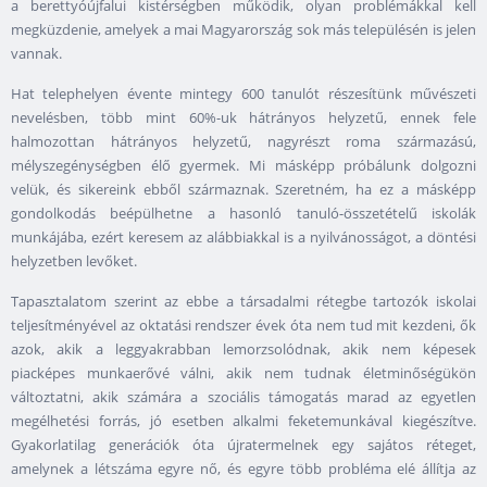
a berettyóújfalui kistérségben működik, olyan problémákkal kell
megküzdenie, amelyek a mai Magyarország sok más településén is jelen
vannak.
Hat telephelyen évente mintegy 600 tanulót részesítünk művészeti
nevelésben, több mint 60%-uk hátrányos helyzetű, ennek fele
halmozottan hátrányos helyzetű, nagyrészt roma származású,
mélyszegénységben élő gyermek. Mi másképp próbálunk dolgozni
velük, és sikereink ebből származnak. Szeretném, ha ez a másképp
gondolkodás beépülhetne a hasonló tanuló-összetételű iskolák
munkájába, ezért keresem az alábbiakkal is a nyilvánosságot, a döntési
helyzetben levőket.
Tapasztalatom szerint az ebbe a társadalmi rétegbe tartozók iskolai
teljesítményével az oktatási rendszer évek óta nem tud mit kezdeni, ők
azok, akik a leggyakrabban lemorzsolódnak, akik nem képesek
piacképes munkaerővé válni, akik nem tudnak életminőségükön
változtatni, akik számára a szociális támogatás marad az egyetlen
megélhetési forrás, jó esetben alkalmi feketemunkával kiegészítve.
Gyakorlatilag generációk óta újratermelnek egy sajátos réteget,
amelynek a létszáma egyre nő, és egyre több probléma elé állítja az