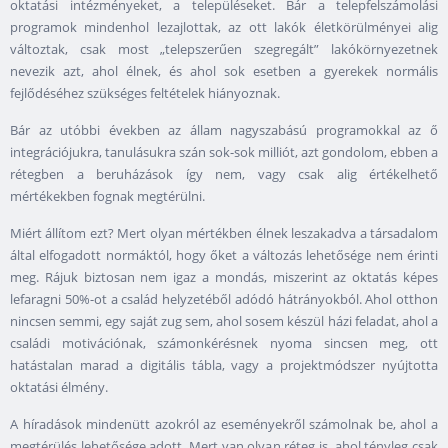
oktatási intézményeket, a településeket. Bár a telepfelszámolási
programok mindenhol lezajlottak, az ott lakók életkörülményei alig
változtak, csak most „telepszerűen szegregált” lakókörnyezetnek
nevezik azt, ahol élnek, és ahol sok esetben a gyerekek normális
fejlődéséhez szükséges feltételek hiányoznak.
Bár az utóbbi években az állam nagyszabású programokkal az ő
integrációjukra, tanulásukra szán sok-sok milliót, azt gondolom, ebben a
rétegben a beruházások így nem, vagy csak alig értékelhető
mértékekben fognak megtérülni.
Miért állítom ezt? Mert olyan mértékben élnek leszakadva a társadalom
által elfogadott normáktól, hogy őket a változás lehetősége nem érinti
meg. Rájuk biztosan nem igaz a mondás, miszerint az oktatás képes
lefaragni 50%-ot a család helyzetéből adódó hátrányokból. Ahol otthon
nincsen semmi, egy saját zug sem, ahol sosem készül házi feladat, ahol a
családi motivációnak, számonkérésnek nyoma sincsen meg, ott
hatástalan marad a digitális tábla, vagy a projektmódszer nyújtotta
oktatási élmény.
A híradások mindenütt azokról az eseményekről számolnak be, ahol a
megtérülés lehetősége adott. Mert van olyan réteg is, ahol tényleg csak