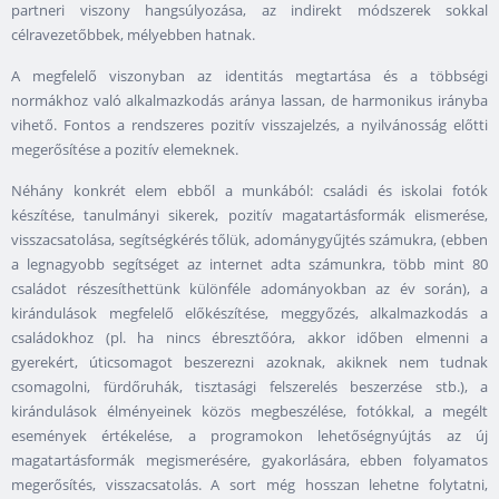
partneri viszony hangsúlyozása, az indirekt módszerek sokkal
célravezetőbbek, mélyebben hatnak.
A megfelelő viszonyban az identitás megtartása és a többségi
normákhoz való alkalmazkodás aránya lassan, de harmonikus irányba
vihető. Fontos a rendszeres pozitív visszajelzés, a nyilvánosság előtti
megerősítése a pozitív elemeknek.
Néhány konkrét elem ebből a munkából: családi és iskolai fotók
készítése, tanulmányi sikerek, pozitív magatartásformák elismerése,
visszacsatolása, segítségkérés tőlük, adománygyűjtés számukra, (ebben
a legnagyobb segítséget az internet adta számunkra, több mint 80
családot részesíthettünk különféle adományokban az év során), a
kirándulások megfelelő előkészítése, meggyőzés, alkalmazkodás a
családokhoz (pl. ha nincs ébresztőóra, akkor időben elmenni a
gyerekért, úticsomagot beszerezni azoknak, akiknek nem tudnak
csomagolni, fürdőruhák, tisztasági felszerelés beszerzése stb.), a
kirándulások élményeinek közös megbeszélése, fotókkal, a megélt
események értékelése, a programokon lehetőségnyújtás az új
magatartásformák megismerésére, gyakorlására, ebben folyamatos
megerősítés, visszacsatolás. A sort még hosszan lehetne folytatni,