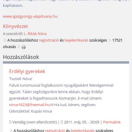
kaphasson.
www.igazgyongy-alapitvany.hu
Könyvészet
A szerzőről:
L. Ritók Nóra
A hozzászóláshoz
regisztráció
és
bejelentkezés
szükséges
17521
olvasás
Hozzászólások
Erdélyi gyerekek
Tisztelt Nóra!
Falusi turizmussal foglalkozom nyugdíjasként feleségemmel
együtt. Talán segítségünkre lenne abban, hogy Erdélyi
gyerekeket is fogadhassunk Kismarján. E-mail címem:
vince1623@freemail.hu
(link sends e-mail)
Ha tud, kérem, segítsen.
Üdvözlettel: Kupás Vince
Vendég (nem ellenőrzött)
|
2011. máj. 05. - 20:05
|
Permalink
A hozzászóláshoz
regisztráció
és
bejelentkezés
szükséges