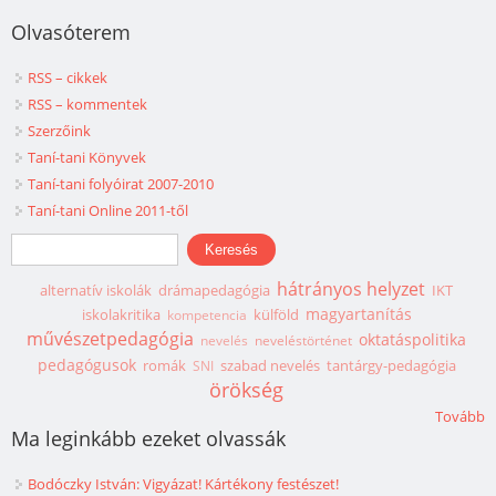
Olvasóterem
RSS – cikkek
RSS – kommentek
Szerzőink
Taní-tani Könyvek
Taní-tani folyóirat 2007-2010
Taní-tani Online 2011-től
Keresés űrlap
Keresés
hátrányos helyzet
alternatív iskolák
drámapedagógia
IKT
magyartanítás
iskolakritika
külföld
kompetencia
művészetpedagógia
oktatáspolitika
nevelés
neveléstörténet
pedagógusok
romák
szabad nevelés
tantárgy-pedagógia
SNI
örökség
Tovább
Ma leginkább ezeket olvassák
Bodóczky István: Vigyázat! Kártékony festészet!