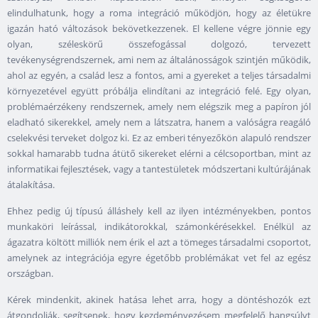
elindulhatunk, hogy a roma integráció működjön, hogy az életükre
igazán ható változások bekövetkezzenek. El kellene végre jönnie egy
olyan, széleskörű összefogással dolgozó, tervezett
tevékenységrendszernek, ami nem az általánosságok szintjén működik,
ahol az egyén, a család lesz a fontos, ami a gyereket a teljes társadalmi
környezetével együtt próbálja elindítani az integráció felé. Egy olyan,
problémaérzékeny rendszernek, amely nem elégszik meg a papíron jól
eladható sikerekkel, amely nem a látszatra, hanem a valóságra reagáló
cselekvési terveket dolgoz ki. Ez az emberi tényezőkön alapuló rendszer
sokkal hamarabb tudna átütő sikereket elérni a célcsoportban, mint az
informatikai fejlesztések, vagy a tantestületek módszertani kultúrájának
átalakítása.
Ehhez pedig új típusú álláshely kell az ilyen intézményekben, pontos
munkaköri leírással, indikátorokkal, számonkérésekkel. Enélkül az
ágazatra költött milliók nem érik el azt a tömeges társadalmi csoportot,
amelynek az integrációja egyre égetőbb problémákat vet fel az egész
országban.
Kérek mindenkit, akinek hatása lehet arra, hogy a döntéshozók ezt
átgondolják, segítsenek, hogy kezdeményezésem megfelelő hangsúlyt