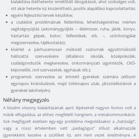
kialakítása (kéthetente ismétlődő látogatások, ahol szükséges volt,
ott akár hetente is); kiszámítható, pozitív alapállású kapcsolattartás;
egyéni fejlesztési tervek készítése;
a családok problémáinak felderítése, lehetőségeinkhez mérten
segítségnyújtás (adománygyűjtés – élelmiszer, ruha, játék, könyv,
háztartási gépek, bútor, falfestékek, stb. –, szűrővizsgálat
megszervezése, tájékoztatás);
kísérlet a párhuzamosan működő csatornák együttműködő
hálózattá szervezésére (általános iskolák, középiskolák,
családgondozók megkeresése, önkormányzati ügyintézők, CKÖ-
képviselők, civil szervezetek, egyházak stb.);
programok szervezése az érintett gyerekek számára (először
egynapos kirándulások, majd többnapos utak, játszódélutánok a
gyerekek lakóhelyén).
Néhány megjegyzés
A bizalmi viszony kialakításának apró lépéseinél nagyon fontos volt a
másik elfogadása, az ehhez megfelelő hangnem, a metakommunikáció.
Sok megfigyelt esetben egy-egy probléma megoldásakor a „hatósági”,
vagy a rossz értelemben vett „pedagógus” stílust alkalmazzák
(gyerekként kezelve a szülőket is), ami nem vezet eredményre. A