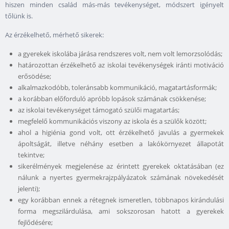
hiszen minden család más-más tevékenységet, módszert igényelt
tőlünk is.
Az érzékelhető, mérhető sikerek:
a gyerekek iskolába járása rendszeres volt, nem volt lemorzsolódás;
határozottan érzékelhető az iskolai tevékenységek iránti motiváció
erősödése;
alkalmazkodóbb, toleránsabb kommunikáció, magatartásformák;
a korábban előforduló apróbb lopások számának csökkenése;
az iskolai tevékenységet támogató szülői magatartás;
megfelelő kommunikációs viszony az iskola és a szülők között;
ahol a higiénia gond volt, ott érzékelhető javulás a gyermekek
ápoltságát, illetve néhány esetben a lakókörnyezet állapotát
tekintve;
sikerélmények megjelenése az érintett gyerekek oktatásában (ez
nálunk a nyertes gyermekrajzpályázatok számának növekedését
jelenti);
egy korábban ennek a rétegnek ismeretlen, többnapos kirándulási
forma megszilárdulása, ami sokszorosan hatott a gyerekek
fejlődésére;