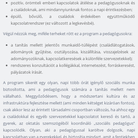
pozitív, örömteli emberi kapcsolatok átélése a pedagógusoknak és
a családoknak, ami mindannyiunknak fontos a napi érintkezésben;
épülő, bővülő, a családok érdekében együttműködő
kapcsolatrendszer (ez változott a legkevésbé).
Végül nézzük meg, miféle terheket rótt ez a program a pedagógusokra:
a tanítás mellett jelentős munkaidő-túllépést (családlátogatások,
adományok gyűjtése, osztályozása, kiszállítása, visszajelzések az
adományozóknak, kapcsolatkeresések a különféle szervezetekkel);
rendszeres konzultációt a kollégákkal, internetezést, forráskeresést,
pályázatok írását.
A program sikerét egy olyan, napi több órát igénylő szociális munka
biztosította, ami a pedagógusok számára a tanítás mellett nem
vállalható. Meggyőződésem, hogy a módszertani kultúra és az
infrastruktúra fejlesztése mellett (ami minden kétséget kizáróan fontos),
csak akkor lesz az érintett társadalmi csoportban változás, ha ahhoz egy
a családokkal és egyéb szervezetekkel kapcsolatot kereső és tartó, a
gyerek, az oktatás szemszögéből koordináló „szociális pedagógus”
kapcsolódik. Olyan, aki a pedagógussal karöltve dolgozik, napi
kapcsolatban van a gyerekekkel, és biztosítja mindazt, amit a fentiekben