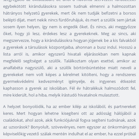
egybekötött kirándulásokra sosem tudnak elmenni a halmozottan
hátrányos helyzetű gyerekek, mert ők nem tudják befizetni a borsos
belépti díjat, mert nekik nincs fürdőruhájuk, és mert a szülők sem jártak
sosem ilyen helyen, így nem is engedik őket. És nincs, aki meggyőzze
őket, hogy jó lesz, érdekes lesz a gyerekeknek. Meg az sincs, aki
megszervezze, hogy a kirándulásokra hogyan jöjjenek be a kis falvakból
a gyerekek a társulások központjaiba, ahonnan a busz indul. Hosszú a
lista arról is, amikor egyszerű hivatali eljárásokban nem kapnak
megfelelő segítséget a szülők. Találkoztam olyan esettel, amikor az
analfabéta nagyszülő, aki a szülők börtönbüntetése miatt neveli a
gyerekeket nem volt képes a kérelmet kitölteni, hogy a rendszeres
gyermekvédelmi kedvezményt igényelje, és ingyenes étkezést
kaphasson a gyerek az iskolában. Fél év hátralékuk halmozódott fel,
mire kiderült, hol a hiba, melyik írástudó hivatalnok mulasztott.
A helyzet bonyolódik, ha az ember kilép az iskolából, és partnereket
keres. Mert hogyan lehetne kisegíteni ott az adósság hálójából a
családokat, ahol azok, akik funkciójuknál fogva segíteni tudnának, azok
az uzsorások? Bonyolult, szövevényes, nem egyszer az önkormányzati
képviselőkig vezető szálak mentén indulhat el az ember, ha ezzel próbál