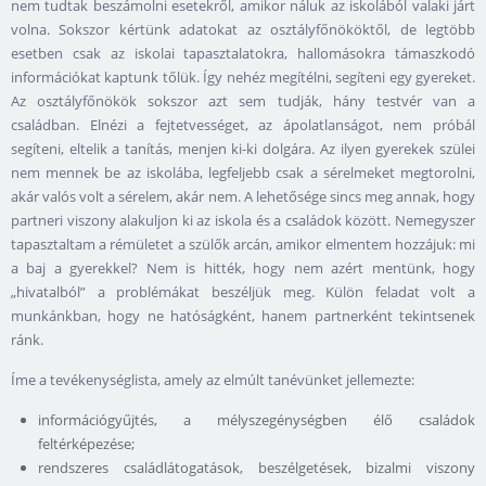
nem tudtak beszámolni esetekről, amikor náluk az iskolából valaki járt
volna. Sokszor kértünk adatokat az osztályfőnököktől, de legtöbb
esetben csak az iskolai tapasztalatokra, hallomásokra támaszkodó
információkat kaptunk tőlük. Így nehéz megítélni, segíteni egy gyereket.
Az osztályfőnökök sokszor azt sem tudják, hány testvér van a
családban. Elnézi a fejtetvességet, az ápolatlanságot, nem próbál
segíteni, eltelik a tanítás, menjen ki-ki dolgára. Az ilyen gyerekek szülei
nem mennek be az iskolába, legfeljebb csak a sérelmeket megtorolni,
akár valós volt a sérelem, akár nem. A lehetősége sincs meg annak, hogy
partneri viszony alakuljon ki az iskola és a családok között. Nemegyszer
tapasztaltam a rémületet a szülők arcán, amikor elmentem hozzájuk: mi
a baj a gyerekkel? Nem is hitték, hogy nem azért mentünk, hogy
„hivatalból” a problémákat beszéljük meg. Külön feladat volt a
munkánkban, hogy ne hatóságként, hanem partnerként tekintsenek
ránk.
Íme a tevékenységlista, amely az elmúlt tanévünket jellemezte:
információgyűjtés, a mélyszegénységben élő családok
feltérképezése;
rendszeres családlátogatások, beszélgetések, bizalmi viszony