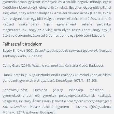
gyermekkorban gyűjtött élmények és a szülők negatív mintája egész
életükben kísértetként lebeg a fejük felett. Egyetlen elgyengült pillanat
elég lehet, hogy alárendelődjenek a családi devianciáknak (Hanák, 1973).
A mi világunk nem egy idilli világ, de ennek ellenére élhető és szerethető.
Képzett szakemberek híján egyénenként kellene példákkal
megmutatnunk, hogy ez a világ nem olyan rossz. Lehet, hogy egy jó
útért való ábrándozáson túl érdemes benne egy jobb útért küzdeni.
Felhasznált irodalom
Bagdy Emőke (1995):
Családi szocializáció és személyiségzavarok.
Nemzeti
Tankönyvkiadó, Budapest.
Cathy Glass (2014):
Nekem is van apukám.
Kulinária Kiadó, Budapest.
Hanák Katalin (1973): Diszfunkcionális családok (A család képe az állami
gondozott gyerekek életrajzaiban).
Szociológia
, 1973/1, 187-208.
Karlowits-Juhász Orchidea (2017): Példakép, másképp –
gyermekotthonban élő gyerekek példaképválasztásainak kvalitatív
vizsgálata, in: Nagy Ádám (szerk.):
Tizenkilencre lapot? Szociálpedagógia a
XXI. században
. Pallasz Athéné Egyetem – Iuvenis Ifjúságszakmai
Műhely, ISZT Alapítvány, Budapest.