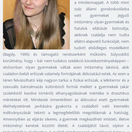
a mindennapjait. A több mint
száz állami gondoskodásba
vett gyermeket jegyző
intézmény olyan gyermekek és
fiatalok ellátását biztosítja,
akiknek családja nem tudta
ellátni alapvető funkcióját, nem
tudott elsődleges modellként
(Bagdy, 1995) és támogató rendszerként működni. Súlyosbító
körülmény, hogy – bár nem tudatos szelekció következményeképpen –
elsősorban olyan gyermekek váltak ezen intézmény lakóivá, akik
családon belüli erőszak valamely formájának áldozatául estek. Az ezen a
téren felvázolható kép nagyon tarka: a fizikai erőszak, a lelkiterror és a
szexuális bántalmazás különböző formái mellett a gyermekek (akár
születéstől kezdve történő) elhanyagolásának mértéke is drasztikus
méreteket ölt. Mindezek ismeretében az áldozatul esett gyermekek
élethelyzetének javítására gyakorta a családból való kiemelés
indítványozását tekinti a legmegfelelőbb megoldásnak a hatóság.
Amennyiben az eljárás sikeres, a gyermek megkezdheti intézeti, illetve
intézményi keretek közötti életét. A családjától távol, olykor a