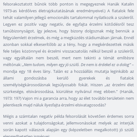
felsorakoztatott bűnök több ponton is megegyeznek Hanák Katalin
1973-as kérdőíves életrajzkutatásának eredményeivel.) A fiatalok fele
tehát valamilyen jellegű emocionális tartalommal nyilatkozik a szüleiről.
Legyen ez pozitív vagy negatív, de egyfajta érzelmi kötődésről tesz
tanúbizonyságot, így jelezve, hogy bizony dolgoznak még bennük a
felgyülemlett érzelmek, és még a megküzdés stádiumában járnak. Ennél
azonban sokkal elkeserítőbb az a tény, hogy a megkérdezettek másik
fele teljes közönnyel és érzelmi visszacsatolás nélkül beszél a szüleiről,
vagy egyáltalán nem beszél, mert nem tekinti a témát említésre
méltónak:
„Nem tudom, milyen egy jó szülő. De nem is érdekel ez a dolog”
–
mondja egy 18 éves lány. Talán ez a hozzáállás mutatja leginkább az
állami gondozásba kerülő gyerekek és fiatalok
személyiségkárosodásnak legsúlyosabb fokát. Hiszen „az érzelmi élet
szürkesége, elsivárosodása, kiürülése nyilvánul meg ebben.” (Hanák,
1973: 197) Vajon mi a garancia arra, hogy az élet további területein nem
jelentkezik majd náluk ilyesfajta érzelmi elsivatagosodás?
Mégis a számtalan negatív példa felsorolását követően érdemes sorra
venni azokat a tulajdonságokat, jellemvonásokat melyek az interjúk
során kapott válaszok alapján egy (képzeletben megalkotott) jó szülő
elengedhetetlen ismérvei: