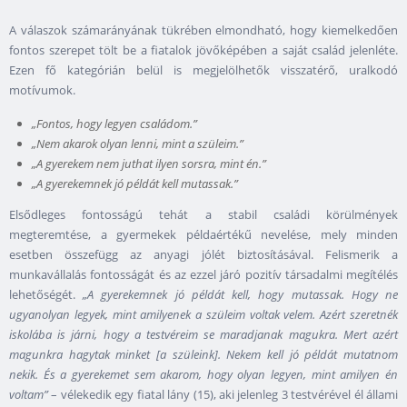
A válaszok számarányának tükrében elmondható, hogy kiemelkedően
fontos szerepet tölt be a fiatalok jövőképében a saját család jelenléte.
Ezen fő kategórián belül is megjelölhetők visszatérő, uralkodó
motívumok.
„Fontos, hogy legyen családom.”
„Nem akarok olyan lenni, mint a szüleim.”
„A gyerekem nem juthat ilyen sorsra, mint én.”
„A gyerekemnek jó példát kell mutassak.”
Elsődleges fontosságú tehát a stabil családi körülmények
megteremtése, a gyermekek példaértékű nevelése, mely minden
esetben összefügg az anyagi jólét biztosításával. Felismerik a
munkavállalás fontosságát és az ezzel járó pozitív társadalmi megítélés
lehetőségét.
„A gyerekemnek jó példát kell, hogy mutassak. Hogy ne
ugyanolyan legyek, mint amilyenek a szüleim voltak velem. Azért szeretnék
iskolába is járni, hogy a testvéreim se maradjanak magukra. Mert azért
magunkra hagytak minket [a szüleink]. Nekem kell jó példát mutatnom
nekik. És a gyerekemet sem akarom, hogy olyan legyen, mint amilyen én
voltam”
– vélekedik egy fiatal lány (15), aki jelenleg 3 testvérével él állami