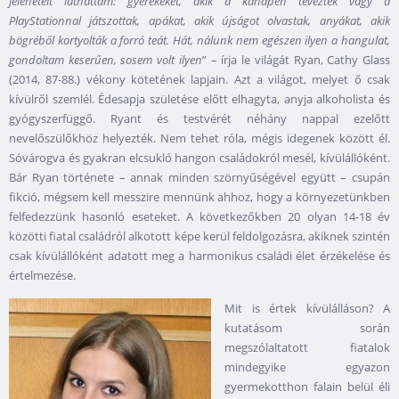
jeleneteit láthattam: gyerekeket, akik a kanapén tévéztek vagy a
PlayStationnal játszottak, apákat, akik újságot olvastak, anyákat, akik
bögréből kortyolták a forró teát. Hát, nálunk nem egészen ilyen a hangulat,
gondoltam keserűen, sosem volt ilyen
” – írja le világát Ryan, Cathy Glass
(2014, 87-88.) vékony kötetének lapjain. Azt a világot, melyet ő csak
kívülről szemlél. Édesapja születése előtt elhagyta, anyja alkoholista és
gyógyszerfüggő. Ryant és testvérét néhány nappal ezelőtt
nevelőszülőkhöz helyezték. Nem tehet róla, mégis idegenek között él.
Sóvárogva és gyakran elcsukló hangon családokról mesél, kívülállóként.
Bár Ryan története – annak minden szörnyűségével együtt – csupán
fikció, mégsem kell messzire mennünk ahhoz, hogy a környezetünkben
felfedezzünk hasonló eseteket. A következőkben 20 olyan 14-18 év
közötti fiatal családról alkotott képe kerül feldolgozásra, akiknek szintén
csak kívülállóként adatott meg a harmonikus családi élet érzékelése és
értelmezése.
Mit is értek kívülálláson? A
kutatásom során
megszólaltatott fiatalok
mindegyike egyazon
gyermekotthon falain belül éli