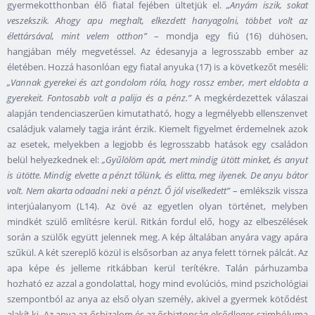
gyermekotthonban élő fiatal fejében ültetjük el.
„Anyám iszik, sokat
veszekszik. Ahogy apu meghalt, elkezdett hanyagolni, többet volt az
élettársával, mint velem otthon”
– mondja egy fiú (16) dühösen,
hangjában mély megvetéssel. Az édesanyja a legrosszabb ember az
életében. Hozzá hasonlóan egy fiatal anyuka (17) is a következőt meséli:
„Vannak gyerekei és azt gondolom róla, hogy rossz ember, mert eldobta a
gyerekeit. Fontosabb volt a palija és a pénz.”
A megkérdezettek válaszai
alapján tendenciaszerűen kimutatható, hogy a legmélyebb ellenszenvet
családjuk valamely tagja iránt érzik. Kiemelt figyelmet érdemelnek azok
az esetek, melyekben a legjobb és legrosszabb hatások egy családon
belül helyezkednek el:
„Gyűlölöm apát, mert mindig ütött minket, és anyut
is ütötte. Mindig elvette a pénzt tőlünk, és elitta, meg ilyenek. De anyu bátor
volt. Nem akarta odaadni neki a pénzt. Ő jól viselkedett”
– emlékszik vissza
interjúalanyom (L14). Az övé az egyetlen olyan történet, melyben
mindkét szülő említésre kerül. Ritkán fordul elő, hogy az elbeszélések
során a szülők együtt jelennek meg. A kép általában anyára vagy apára
szűkül. A két szereplő közül is elsősorban az anya felett törnek pálcát. Az
apa képe és jelleme ritkábban kerül terítékre. Talán párhuzamba
hozható ez azzal a gondolattal, hogy mind evolúciós, mind pszichológiai
szempontból az anya az első olyan személy, akivel a gyermek kötődést
alakít ki. Az anya az ősbizalom és az ősbiztonság elsődleges szimbóluma