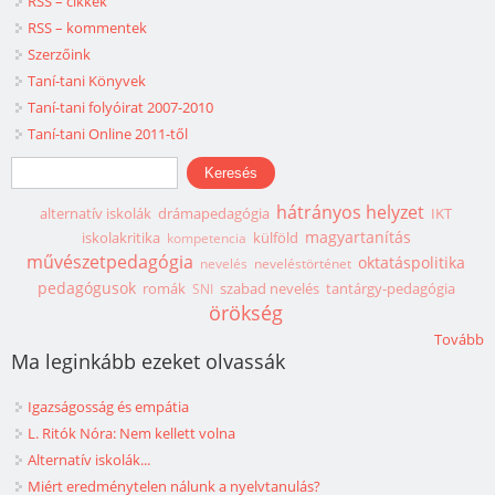
RSS – cikkek
RSS – kommentek
Szerzőink
Taní-tani Könyvek
Taní-tani folyóirat 2007-2010
Taní-tani Online 2011-től
Keresés űrlap
Keresés
hátrányos helyzet
alternatív iskolák
drámapedagógia
IKT
magyartanítás
iskolakritika
külföld
kompetencia
művészetpedagógia
oktatáspolitika
nevelés
neveléstörténet
pedagógusok
romák
szabad nevelés
tantárgy-pedagógia
SNI
örökség
Tovább
Ma leginkább ezeket olvassák
Igazságosság és empátia
L. Ritók Nóra: Nem kellett volna
Alternatív iskolák...
Miért eredménytelen nálunk a nyelvtanulás?