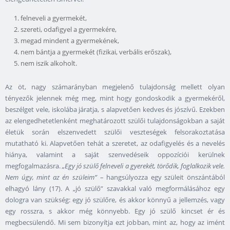
felneveli a gyermekét,
szereti, odafigyel a gyermekére,
megad mindent a gyermekének,
nem bántja a gyermekét (fizikai, verbális erőszak),
nem iszik alkoholt.
Az öt, nagy számarányban megjelenő tulajdonság mellett olyan
tényezők jelennek még meg, mint hogy gondoskodik a gyermekéről,
beszélget vele, iskolába járatja, s alapvetően kedves és jószívű. Ezekben
az elengedhetetlenként meghatározott szülői tulajdonságokban a saját
életük során elszenvedett szülői veszteségek felsorakoztatása
mutatható ki. Alapvetően tehát a szeretet, az odafigyelés és a nevelés
hiánya, valamint a saját szenvedéseik oppozíciói kerülnek
megfogalmazásra.
„Egy jó szülő felneveli a gyerekét, törődik, foglalkozik vele.
Nem úgy, mint az én szüleim”
– hangsúlyozza egy szüleit önszántából
elhagyó lány (17). A „jó szülő” szavakkal való megformálásához egy
dologra van szükség: egy jó szülőre, és akkor könnyű a jellemzés, vagy
egy rosszra, s akkor még könnyebb. Egy jó szülő kincset ér és
megbecsülendő. Mi sem bizonyítja ezt jobban, mint az, hogy az imént