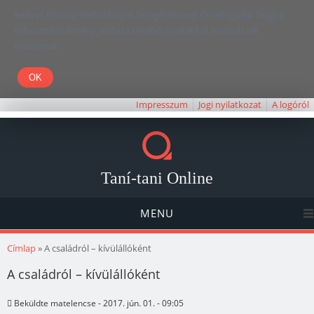
Kedves Olvasó! Weboldalunk böngészésével Ön elfogadja, hogy a
felhasználói élmény javítása céljából cookie-kat használunk.
Köszönjük!
Impresszum
Jogi nyilatkozat
A logóról
Taní-tani Online
MENU
Jelenlegi hely
Címlap
» A családról – kívülállóként
A családról – kívülállóként
Beküldte
matelencse
- 2017. jún. 01. - 09:05