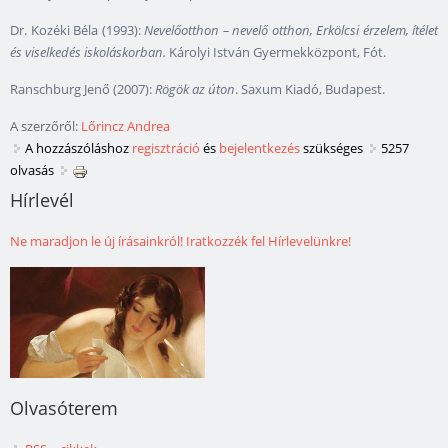
Dr. Kozéki Béla (1993):
Nevelőotthon – nevelő otthon, Erkölcsi érzelem, ítélet
és viselkedés iskoláskorban.
Károlyi István Gyermekközpont, Fót.
Ranschburg Jenő (2007):
Rögök az úton
. Saxum Kiadó, Budapest.
A szerzőről:
Lőrincz Andrea
A hozzászóláshoz
regisztráció
és
bejelentkezés
szükséges
5257
olvasás
Hírlevél
Ne maradjon le új írásainkról! Iratkozzék fel Hírlevelünkre!
Olvasóterem