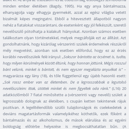
minden ember életében (Bagdy, 1995). Ha egy anya bántalmazza,
elhanyagolja vagy elhagyja gyermekét, azzal az egész világba vetett
bizalmát képes megingatni. Ebből a hitevesztett állapotból nagyon
nehéz a fiatalokat visszarántani, de esetenként egy jól felkészült, szerető
nevelőszülő pótolhatja a kialakult hiányokat. Azonban számos esetben
találkoztam olyan történetekkel, melyek megcáfolják ezt az állítást. Azt
gondolhatnánk, hogy kizárólag vérszerinti szüleik érdemelnek részükről
mély megvetést, azonban sok esetben előfordul, hogy ez az érzés
korábbi nevelőszüleik felé irányul:
„Sokszor bántotta az öcsémet is, tudta,
hogy milyen körülmények között éltünk, hogy honnan jöttünk. Mégis rosszul
bánt velünk, minket is bántott, és nem egyszer megalázta anyuékat is”
–
magyarázza egy lány (18), és tőle függetlenül egy újabb hasonló esett:
„Sok rossz ember van az életemben. De a legrosszabbak a legutolsó
nevelőszüleim: ittak, ütöttek minket és nem figyeltek oda ránk.”
(L16) 20
adatközlőmből 7 fiatal minősítette a (vérszerinti vagy nevelő) szüleit a
legrosszabb dolognak az életében, s csupán ketten tekintenek rájuk
pozitívan. A legelítélendőbb szülői tulajdonságok és cselekedetek a
deviáns magatartásformák valamelyikéhez köthetők, ezek főként a
bántalmazás és az alkoholizmus, de mások elárulása és az egyéni
boldogság előtérbe helyezése is megbocsáthatatlan bűn. (A