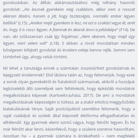
gondozásban. Az állítás alátámasztásához még néhány hasonló
gondolat:
„Ha lesznek gyerekeim meg családom, akkor nem a rosszat
akarom átadni, hanem a jót, hogy tisztességes, normális ember legyen
belőlük”
(L15).
„Amikor majd gyerekem is lesz, ne azt a szokást vegye át, amit
én, hogy ő is rossz legyen. A fiamnak én akarok lenni a példaképe”
(F14). De
van, aki szűkszavúan csak így fogalmaz:
„Nem akarom, hogy majd úgy
legyen, mint velem volt”
(L18). S ebben a rövid mondatban minden
bőségesen kifejtett gondolat és érzelem veleje benne rejlik. Semmi sem
történhet úgy, ahogy velük történt.
Mi lehet a tanulsága ennek a számtalan összesűrített gondolatnak és
lejegyzett érzelemnek? Első látásra talán az, hogy felismerjük, hogy ezek
a sorok olyan gyerekektől és fiataloktól származnak, akikről a hozzájuk
legközelebb álló személyek sem feltételezik, hogy épkézláb mondatok
megalkotására képesek (Karlowits-Juhász, 2017). De ami a mondatok
megalkotásának képességén is túltesz, az a stabil erkölcsi meggyőződés
kialakulásának ténye. Saját pozíciójukból szemlélve felismerik, hogy a
saját családjuk és szüleik által képviselt életforma elfogadhatatlan és
elítélendő. Egy gyermek elemi szintű vágya, hogy felnőtt legyen. És ha
már felnőtt akar lenni, kézenfekvő, hogy a szüleire szeretne hasonlítani.
Azonban ha – a gyermek számára is érzékelhető – nem megfelelő