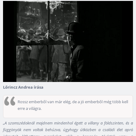
Lőrincz Andrea írása
Rossz emberből van már elég, de a jó emberből még több kell
erre a világra.
„A szomszédoknál majdnem mindenhol égett a villany a földszinten, és a
függönyök nem voltak behúzva, úgyhogy útközben a családi élet apró