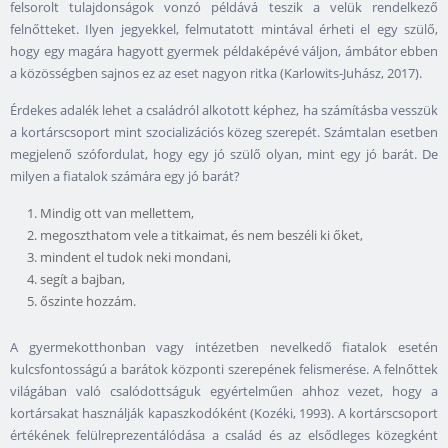
felsorolt tulajdonságok vonzó példává teszik a velük rendelkező
felnőtteket. Ilyen jegyekkel, felmutatott mintával érheti el egy szülő,
hogy egy magára hagyott gyermek példaképévé váljon, ámbátor ebben
a közösségben sajnos ez az eset nagyon ritka (Karlowits-Juhász, 2017).
Érdekes adalék lehet a családról alkotott képhez, ha számításba vesszük
a kortárscsoport mint szocializációs közeg szerepét. Számtalan esetben
megjelenő szófordulat, hogy egy jó szülő olyan, mint egy jó barát. De
milyen a fiatalok számára egy jó barát?
Mindig ott van mellettem,
megoszthatom vele a titkaimat, és nem beszéli ki őket,
mindent el tudok neki mondani,
segít a bajban,
őszinte hozzám.
A gyermekotthonban vagy intézetben nevelkedő fiatalok esetén
kulcsfontosságú a barátok központi szerepének felismerése. A felnőttek
világában való csalódottságuk egyértelműen ahhoz vezet, hogy a
kortársakat használják kapaszkodóként (Kozéki, 1993). A kortárscsoport
értékének felülreprezentálódása a család és az elsődleges közegként