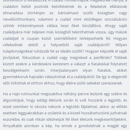
testvéreitől is elválasztva. A családi mindennapok megélésnek hiánya, a
családon belüli pozíciók betöltésének és a feladatok ellátásnak
elmaradása (történjen ez bántalmazó szülői közegben vagy
nevelőotthonban), valamint a család mint elsődleges szocializációs
színtér intézményessé válása teszi őket kívülállóvá. Ahogy saját
családjukra már teljesen más közegből tekinthetnek vissza, úgy mások
családjait is csupán külső szemlélőként térképezhetik fel. Hogyan
vélekednek ebből a helyzetből saját családjukról? Milyen
tulajdonságokkal ruházzák fel az ideális szülőt? Hogyan képzelik el saját
jövőjüket, fókuszban a család vagy megreked a periférián? Többek
között ezekre a kérdésekre kerestem a választ a fiatalokkal folytatott
beszélgetéseim során. Interjúalanyaim olyan fiatalok, akiket
gyermekkoruk hajnalán választottak el a családjuktól. De így is elegendő
időt töltöttek el otthon ahhoz, hogy életre szóló sebeket szerezzenek.
Ha a napi rutinunkat megszakítva néhány percre leülünk egy székre és
átgondoljuk, hogy eddigi életünk során ki volt hozzánk a legjobb, és
ezzel szemben ki okozta nekünk a legtöbb fájdalmat, akkor az előbbi
esetben leggyakrabban a szüleink és a közeli hozzátartozóink juthatnak
eszünkbe, és csak ritkán idézhetjük fel őket életünk megkeserítőjeként.
Árnyaltabb azonban a kép, ha ennek a gondolatnak a magját egy