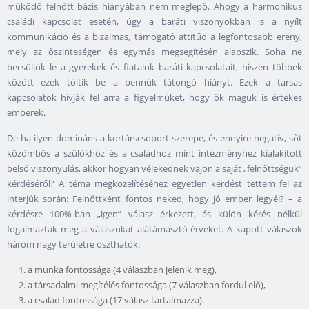
működő felnőtt bázis hiányában nem meglepő. Ahogy a harmonikus
családi kapcsolat esetén, úgy a baráti viszonyokban is a nyílt
kommunikáció és a bizalmas, támogató attitűd a legfontosabb erény,
mely az őszinteségen és egymás megsegítésén alapszik. Soha ne
becsüljük le a gyerekek és fiatalok baráti kapcsolatait, hiszen többek
között ezek töltik be a bennük tátongó hiányt. Ezek a társas
kapcsolatok hívják fel arra a figyelmüket, hogy ők maguk is értékes
emberek.
De ha ilyen domináns a kortárscsoport szerepe, és ennyire negatív, sőt
közömbös a szülőkhöz és a családhoz mint intézményhez kialakított
belső viszonyulás, akkor hogyan vélekednek vajon a saját „felnőttségük”
kérdéséről? A téma megközelítéséhez egyetlen kérdést tettem fel az
interjúk során: Felnőttként fontos neked, hogy jó ember legyél? – a
kérdésre 100%-ban „igen” válasz érkezett, és külön kérés nélkül
fogalmazták meg a válaszukat alátámasztó érveket. A kapott válaszok
három nagy területre oszthatók:
a munka fontossága (4 válaszban jelenik meg),
a társadalmi megítélés fontossága (7 válaszban fordul elő),
a család fontossága (17 válasz tartalmazza).