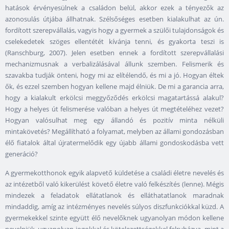
hatások érvényesülnek a családon belül, akkor ezek a tényezők az
azonosulás útjába állhatnak. Szélsőséges esetben kialakulhat az ún.
fordított szerepvállalás, vagyis hogy a gyermek a szülői tulajdonságok és
cselekedetek szöges ellentétét kívánja tenni, és gyakorta teszi is
(Ranschburg, 2007). Jelen esetben ennek a fordított szerepvállalási
mechanizmusnak a verbalizálásával állunk szemben. Felismerik és
szavakba tudják önteni, hogy mi az elítélendő, és mi a jó. Hogyan éltek
ők, és ezzel szemben hogyan kellene majd élniük. De mi a garancia arra,
hogy a kialakult erkölcsi meggyőződés erkölcsi magatartássá alakul?
Hogy a helyes út felismerése valóban a helyes út megtételéhez vezet?
Hogyan valósulhat meg egy állandó és pozitív minta nélküli
mintakövetés? Megállítható a folyamat, melyben az állami gondozásban
élő fiatalok által újratermelődik egy újabb állami gondoskodásba vett
generáció?
A gyermekotthonok egyik alapvető küldetése a családi életre nevelés és
az intézetből való kikerülést követő életre való felkészítés (lenne). Mégis
mindezek a feladatok ellátatlanok és elláthatatlanok maradnak
mindaddig, amíg az intézményes nevelés súlyos diszfunkciókkal küzd. A
gyermekekkel szinte együtt élő nevelőknek ugyanolyan módon kellene