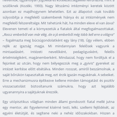
nevelniük, ugyanolyan jogokkal és kötelezettségekkel felruházva, mint a
szülőknek (Kozéki, 1993). Nagy létszámú intézményi keretek között
azonban ez majdhogynem lehetetlen. Ezt az állapotot csak tovább
súlyosbítja a megfelelő szakemberek hiánya és az intézmények nem
megfelelő felszereltsége. Mit tehetünk hát, ha minden eleve el van ásva?
Elevenen temeti el a környezetük a fiatalok által megfogalmazottakat.
„Rossz emberből van már elég, de a jó emberből még több kell erre a világra”
– fogalmazta meg búcsúgondolatként egy lány (18). Úgy vélem, ebben
rejlik az igazság magja. Mi mindannyian felelősek vagyunk a
mintaadásért. Intézeti nevelőként, pedagógusként, felelős
értelmiségiként, magánemberként. Mindazzal, hogy nem fordítjuk el a
fejünket az utcán, hogy nem bélyegezzük meg a „gyivis” gyereket az
intézet kerítése előtt elsétálva. Minden rosszat, amiről beszámolnak, a
saját bőrükön tapasztaltak meg, ezt érzik igazán magukénak. A sebeiket.
Erre a mechanizmusra építkezve kellene minden támogatást és pozitív
visszacsatolást biztosítanunk számukra, hogy azt legalább
ugyanannyira a sajátjuknak érezzék.
Egy utópisztikus világban minden állami gondozott fiatal mellé jutna
egy mentor, aki figyelemmel kísérné testi, lelki, szellemi fejlődését, az
egyéni életútját, és segítene neki a nehéz időszakokban. Hiszen a