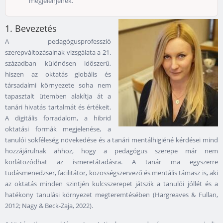
megjelenjenek.
1. Bevezetés
A pedagógusprofesszió
szerepváltozásainak vizsgálata a 21.
században különösen időszerű,
hiszen az oktatás globális és
társadalmi környezete soha nem
tapasztalt ütemben alakítja át a
tanári hivatás tartalmát és értékeit.
A digitális forradalom, a hibrid
oktatási formák megjelenése, a
tanulói sokféleség növekedése és a tanári mentálhigiéné kérdései mind
hozzájárulnak ahhoz, hogy a pedagógus szerepe már nem
korlátozódhat az ismeretátadásra. A tanár ma egyszerre
tudásmenedzser, facilitátor, közösségszervező és mentális támasz is, aki
az oktatás minden szintjén kulcsszerepet játszik a tanulói jóllét és a
hatékony tanulási környezet megteremtésében (Hargreaves & Fullan,
2012; Nagy & Beck-Zaja, 2022).