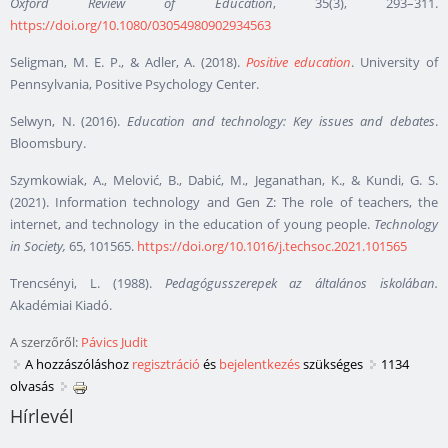
Oxford Review of Education
, 35(3), 293–311.
https://doi.org/10.1080/03054980902934563
Seligman, M. E. P., & Adler, A. (2018).
Positive education
. University of
Pennsylvania, Positive Psychology Center.
Selwyn, N. (2016).
Education and technology: Key issues and debates
.
Bloomsbury.
Szymkowiak, A., Melović, B., Dabić, M., Jeganathan, K., & Kundi, G. S.
(2021). Information technology and Gen Z: The role of teachers, the
internet, and technology in the education of young people.
Technology
in Society,
65, 101565.
https://doi.org/10.1016/j.techsoc.2021.101565
Trencsényi, L. (1988).
Pedagógusszerepek az általános iskolában.
Akadémiai Kiadó.
A szerzőről:
Pávics Judit
A hozzászóláshoz
regisztráció
és
bejelentkezés
szükséges
1134
olvasás
Hírlevél