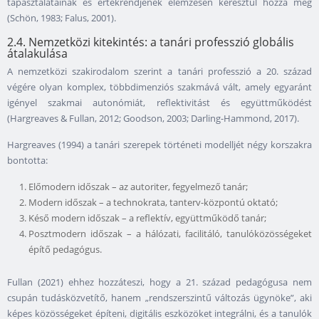
tapasztalatainak és értékrendjének elemzésén keresztül hozza meg
(Schön, 1983; Falus, 2001).
2.4. Nemzetközi kitekintés: a tanári professzió globális
átalakulása
A nemzetközi szakirodalom szerint a tanári professzió a 20. század
végére olyan komplex, többdimenziós szakmává vált, amely egyaránt
igényel szakmai autonómiát, reflektivitást és együttműködést
(Hargreaves & Fullan, 2012; Goodson, 2003; Darling-Hammond, 2017).
Hargreaves (1994) a tanári szerepek történeti modelljét négy korszakra
bontotta:
Előmodern időszak – az autoriter, fegyelmező tanár;
Modern időszak – a technokrata, tanterv-központú oktató;
Késő modern időszak – a reflektív, együttműködő tanár;
Posztmodern időszak – a hálózati, facilitáló, tanulóközösségeket
építő pedagógus.
Fullan (2021) ehhez hozzáteszi, hogy a 21. század pedagógusa nem
csupán tudásközvetítő, hanem „rendszerszintű változás ügynöke”, aki
képes közösségeket építeni, digitális eszközöket integrálni, és a tanulók