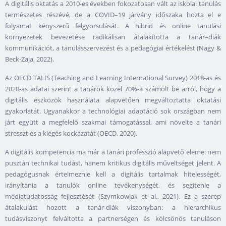
A digitális oktatás a 2010-es években fokozatosan vált az iskolai tanulás
természetes részévé, de a COVID–19 járvány időszaka hozta el e
folyamat kényszerű felgyorsulását. A hibrid és online tanulási
környezetek bevezetése radikálisan átalakította a tanár–diák
kommunikációt, a tanulásszervezést és a pedagógiai értékelést (Nagy &
Beck-Zaja, 2022).
Az OECD TALIS (Teaching and Learning International Survey) 2018-as és
2020-as adatai szerint a tanárok közel 70%-a számolt be arról, hogy a
digitális eszközök használata alapvetően megváltoztatta oktatási
gyakorlatát. Ugyanakkor a technológiai adaptáció sok országban nem
járt együtt a megfelelő szakmai támogatással, ami növelte a tanári
stresszt és a kiégés kockázatát (OECD, 2020).
A digitális kompetencia ma már a tanári professzió alapvető eleme: nem
pusztán technikai tudást, hanem kritikus digitális műveltséget jelent. A
pedagógusnak értelmeznie kell a digitális tartalmak hitelességét,
irányítania a tanulók online tevékenységét, és segítenie a
médiatudatosság fejlesztését (Szymkowiak et al., 2021). Ez a szerep
átalakulást hozott a tanár-diák viszonyban: a hierarchikus
tudásviszonyt felváltotta a partnerségen és kölcsönös tanuláson