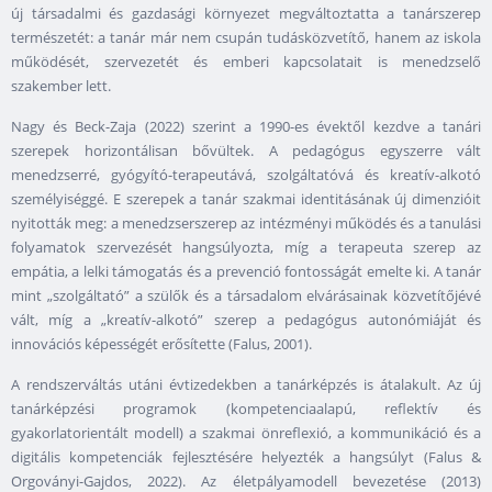
új társadalmi és gazdasági környezet megváltoztatta a tanárszerep
természetét: a tanár már nem csupán tudásközvetítő, hanem az iskola
működését, szervezetét és emberi kapcsolatait is menedzselő
szakember lett.
Nagy és Beck-Zaja (2022) szerint a 1990-es évektől kezdve a tanári
szerepek horizontálisan bővültek. A pedagógus egyszerre vált
menedzserré, gyógyító-terapeutává, szolgáltatóvá és kreatív-alkotó
személyiséggé. E szerepek a tanár szakmai identitásának új dimenzióit
nyitották meg: a menedzserszerep az intézményi működés és a tanulási
folyamatok szervezését hangsúlyozta, míg a terapeuta szerep az
empátia, a lelki támogatás és a prevenció fontosságát emelte ki. A tanár
mint „szolgáltató” a szülők és a társadalom elvárásainak közvetítőjévé
vált, míg a „kreatív-alkotó” szerep a pedagógus autonómiáját és
innovációs képességét erősítette (Falus, 2001).
A rendszerváltás utáni évtizedekben a tanárképzés is átalakult. Az új
tanárképzési programok (kompetenciaalapú, reflektív és
gyakorlatorientált modell) a szakmai önreflexió, a kommunikáció és a
digitális kompetenciák fejlesztésére helyezték a hangsúlyt (Falus &
Orgoványi-Gajdos, 2022). Az életpályamodell bevezetése (2013)