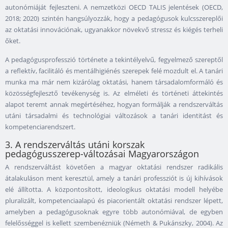
autonómiáját fejleszteni. A nemzetközi OECD TALIS jelentések (OECD,
2018; 2020) szintén hangsúlyozzák, hogy a pedagógusok kulcsszereplői
az oktatási innovációnak, ugyanakkor növekvő stressz és kiégés terheli
őket.
A pedagógusprofesszió története a tekintélyelvű, fegyelmező szereptől
a reflektív, facilitáló és mentálhigiénés szerepek felé mozdult el. A tanári
munka ma már nem kizárólag oktatási, hanem társadalomformáló és
közösségfejlesztő tevékenység is. Az elméleti és történeti áttekintés
alapot teremt annak megértéséhez, hogyan formálják a rendszerváltás
utáni társadalmi és technológiai változások a tanári identitást és
kompetenciarendszert.
3. A rendszerváltás utáni korszak
pedagógusszerep-változásai Magyarországon
A rendszerváltást követően a magyar oktatási rendszer radikális
átalakuláson ment keresztül, amely a tanári professziót is új kihívások
elé állította. A központosított, ideologikus oktatási modell helyébe
pluralizált, kompetenciaalapú és piacorientált oktatási rendszer lépett,
amelyben a pedagógusoknak egyre több autonómiával, de egyben
felelősséggel is kellett szembenézniük (Németh & Pukánszky, 2004). Az