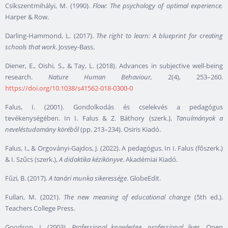
Csíkszentmihályi, M. (1990).
Flow: The psychology of optimal experience.
Harper & Row.
Darling-Hammond, L. (2017).
The right to learn: A blueprint for creating
schools that work
. Jossey-Bass.
Diener, E., Oishi, S., & Tay, L. (2018). Advances in subjective well-being
research.
Nature Human Behaviour,
2(4), 253–260.
https://doi.org/10.1038/s41562-018-0300-0
Falus, I. (2001). Gondolkodás és cselekvés a pedagógus
tevékenységében. In I. Falus & Z. Báthory (szerk.),
Tanulmányok a
neveléstudomány köréből
(pp. 213–234). Osiris Kiadó.
Falus, I., & Orgoványi-Gajdos, J. (2022). A pedagógus. In I. Falus (főszerk.)
& I. Szűcs (szerk.),
A didaktika kézikönyve
. Akadémiai Kiadó.
Fűzi, B. (2017).
A tanári munka sikeressége
. GlobeEdit.
Fullan, M. (2021).
The new meaning of educational change
(5th ed.).
Teachers College Press.
Goodson, I. (2003).
Professional knowledge, professional lives.
Open