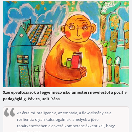
Szerepváltozások a fegyelmező iskolamesteri neveléstől a pozitív
pedagógiáig. Pávics Judit írása
Az érzelmi intelligencia, az empátia, a flow-élmény és a
reziliencia olyan kulcsfogalmak, amelyek a jövő
tanárképzésében alapvető kompetenciákként kell, hogy