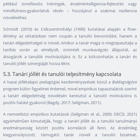
például önreflexiós tréningek, érzelmiintelligencia-fejlesztés vagy
mindfulness-gyakorlatok révén – hozzájárul a szakmai reziliencia
növeléséhez.
Schmidt (2010) és Csíkszentmihályi (1990) kutatásai alapján a flow-
élmény az oktatásban nem csupán a tanulói bevonódást, hanem a
tanári elégedettséget is növeli. Amikor a tanár maga is megtapasztalja a
tanítás során az elmélyült, örömteli munkavégzés állapotát, az
átsugárzik a tanulók motivációjára is. Ez a kölcsönhatás a tanári és
tanulói jóllét szinergiáját hozza létre.
5.3. Tanári jóllét és tanulói teljesítmény kapcsolata
A hazai jóllétalapú pedagógiai kezdeményezések közül a
Boldogságóra
program
külön figyelmet érdemel, mivel empirikus tapasztalatok szerint
a tanári elégedettség növelésén keresztül a tanulói motivációra is
pozitív hatást gyakorol (Bagdy, 2017; Seligman, 2011).
A nemzetközi empirikus kutatások (Seligman et al., 2009; OECD, 2021)
egyértelműen kimutatják, hogy a tanári jóllét és a tanulói tanulmányi
eredményesség között pozitív korreláció áll fenn. Az érzelmileg
kiegyensúlyozott, támogató tanár növeli a tanulói bizalmat,