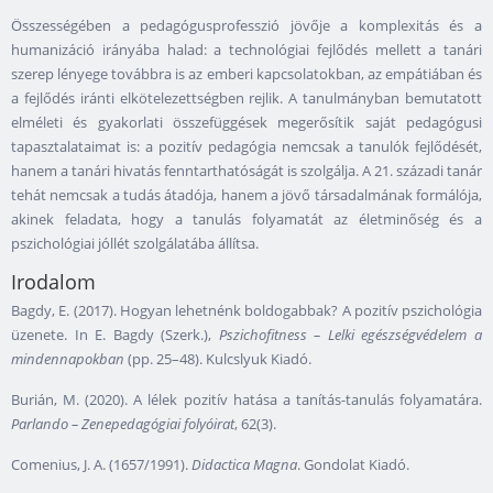
Összességében a pedagógusprofesszió jövője a komplexitás és a
humanizáció irányába halad: a technológiai fejlődés mellett a tanári
szerep lényege továbbra is az emberi kapcsolatokban, az empátiában és
a fejlődés iránti elkötelezettségben rejlik. A tanulmányban bemutatott
elméleti és gyakorlati összefüggések megerősítik saját pedagógusi
tapasztalataimat is: a pozitív pedagógia nemcsak a tanulók fejlődését,
hanem a tanári hivatás fenntarthatóságát is szolgálja. A 21. századi tanár
tehát nemcsak a tudás átadója, hanem a jövő társadalmának formálója,
akinek feladata, hogy a tanulás folyamatát az életminőség és a
pszichológiai jóllét szolgálatába állítsa.
Irodalom
Bagdy, E. (2017). Hogyan lehetnénk boldogabbak? A pozitív pszichológia
üzenete. In E. Bagdy (Szerk.),
Pszichofitness – Lelki egészségvédelem a
mindennapokban
(pp. 25–48). Kulcslyuk Kiadó.
Burián, M. (2020). A lélek pozitív hatása a tanítás-tanulás folyamatára.
Parlando – Zenepedagógiai folyóirat
, 62(3).
Comenius, J. A. (1657/1991).
Didactica Magna
. Gondolat Kiadó.