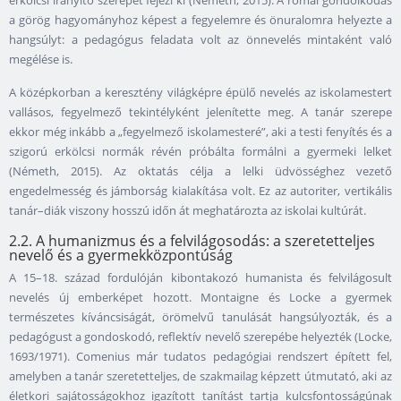
erkölcsi irányító szerepét fejezi ki (Németh, 2015). A római gondolkodás
a görög hagyományhoz képest a fegyelemre és önuralomra helyezte a
hangsúlyt: a pedagógus feladata volt az önnevelés mintaként való
megélése is.
A középkorban a keresztény világképre épülő nevelés az iskolamestert
vallásos, fegyelmező tekintélyként jelenítette meg. A tanár szerepe
ekkor még inkább a „fegyelmező iskolamesteré”, aki a testi fenyítés és a
szigorú erkölcsi normák révén próbálta formálni a gyermeki lelket
(Németh, 2015). Az oktatás célja a lelki üdvösséghez vezető
engedelmesség és jámborság kialakítása volt. Ez az autoriter, vertikális
tanár–diák viszony hosszú időn át meghatározta az iskolai kultúrát.
2.2. A humanizmus és a felvilágosodás: a szeretetteljes
nevelő és a gyermekközpontúság
A 15–18. század fordulóján kibontakozó humanista és felvilágosult
nevelés új emberképet hozott. Montaigne és Locke a gyermek
természetes kíváncsiságát, örömelvű tanulását hangsúlyozták, és a
pedagógust a gondoskodó, reflektív nevelő szerepébe helyezték (Locke,
1693/1971). Comenius már tudatos pedagógiai rendszert épített fel,
amelyben a tanár szeretetteljes, de szakmailag képzett útmutató, aki az
életkori sajátosságokhoz igazított tanítást tartja kulcsfontosságúnak