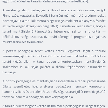
együttműködést és tanulási önhatékonyságot (self-efficacy).
A well-being alapú pedagógiai kultúra bevezetése több országban (pl.
Finnország, Ausztrália, Egyesült Királyság) már mérhető eredményeket
hozott: javult a tanulók mentális egészsége, csökkent a hiányzás, és nőtt
az iskolai elégedettség (Sahlberg, 2021). E modellek közös eleme, hogy a
tanári mentálhigiéné támogatása intézményi szinten is prioritás —
például közösségi szupervízió, tanári támogató programok, rugalmas
munkaszervezés formájában.
A pozitív pedagógia tehát kettős hatású: egyrészt segíti a tanulói
személyiségfejlődést és motivációt, másrészt védőfaktorként működik a
tanári kiégés ellen. A tanár ebben a kontextusban mentálhigiénés
szakember is, aki saját jóllétét a diákok fejlődésének eszközeként
használja.
A pozitív pedagógia és mentálhigiéné integrálása a tanári professzióba
újfajta szemléletet hoz: a sikeres pedagógus nemcsak kompetens,
hanem reziliens és önreflektív személyiség. A tanári jóllét nem kiegészítő
tényező, hanem a pedagógiai hatékonyság alapja.
A tanulói sikerességhez vezető út ma már a pedagógus lelki egészségén,