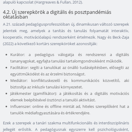
alapuló kapcsolat (Hargreaves & Fullan, 2012).
4.2. Új szerepkörök a digitális és posztpandémiás
oktatásban
A 21. századi pedagógusprofesszióban új, dinamikusan változó szerepek
jelentek meg, amelyek a tanítás és tanulás folyamatát interaktív,
kooperatív, motivációalapú rendszerként értelmezik. Nagy és Beck-Zaja
(2022) a következő kortárs szerepköröket azonosítják:
Kurátor: a pedagógus válogatja és rendszerezi a digitális
tananyagokat, egyfajta tanulási tartalomgondnokként működik.
Facilitátor: segíti a tanulókat az önálló tudásépítésben, elősegíti az
együttműködést és az érzelmi biztonságot.
Mediátor: konfliktuskezelő és kommunikációs közvetítő, aki
biztosítja az inkluzív tanulási környezetet.
Játékmester (gamifikátor): a játékosítás és a digitális motivációs
elemek beépítésével ösztönzi a tanulói aktivitást.
Influenszer: online és offline mintát ad, hiteles szereplőként hat a
tanulók médiafogyasztására és értékrendjére.
Ezek a szerepek a tanári szakma multifunkcionális és interdiszciplináris
jellegét erősítik. A pedagógusnak egyszerre kell pszichológusként,