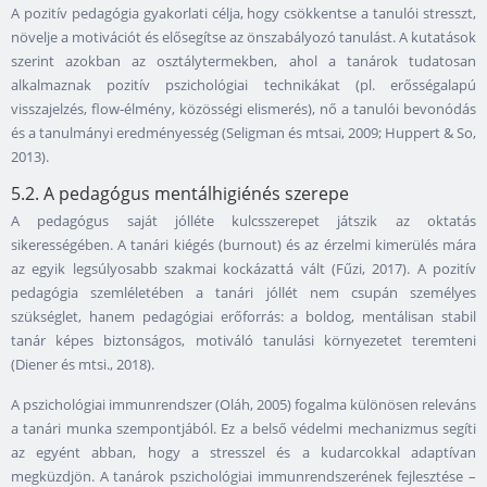
A pozitív pedagógia gyakorlati célja, hogy csökkentse a tanulói stresszt,
növelje a motivációt és elősegítse az önszabályozó tanulást. A kutatások
szerint azokban az osztálytermekben, ahol a tanárok tudatosan
alkalmaznak pozitív pszichológiai technikákat (pl. erősségalapú
visszajelzés, flow-élmény, közösségi elismerés), nő a tanulói bevonódás
és a tanulmányi eredményesség (Seligman és mtsai, 2009; Huppert & So,
2013).
5.2. A pedagógus mentálhigiénés szerepe
A pedagógus saját jólléte kulcsszerepet játszik az oktatás
sikerességében. A tanári kiégés (burnout) és az érzelmi kimerülés mára
az egyik legsúlyosabb szakmai kockázattá vált (Fűzi, 2017). A pozitív
pedagógia szemléletében a tanári jóllét nem csupán személyes
szükséglet, hanem pedagógiai erőforrás: a boldog, mentálisan stabil
tanár képes biztonságos, motiváló tanulási környezetet teremteni
(Diener és mtsi., 2018).
A pszichológiai immunrendszer (Oláh, 2005) fogalma különösen releváns
a tanári munka szempontjából. Ez a belső védelmi mechanizmus segíti
az egyént abban, hogy a stresszel és a kudarcokkal adaptívan
megküzdjön. A tanárok pszichológiai immunrendszerének fejlesztése –