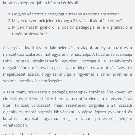
kutatás középpontjában három kérdés áll:
Hogyan változott a pedagógus szerepe a történelem során?
Milyen új szerepek jelentek meg a 21. századi oktatási térben?
Milyen hatást gyakorol a pozitív pedagógia és a digitalizáció a
tanári professzióra?
A vizsgálat kvalitatív irodalomelemzésen alapul, amely a hazai és a
nemzetközi szakirodalmat egyaránt felhasználja. A kutatás relevanciája
több szinten értelmezhető: egyrészt hozzájárul a tanárképzés
megújításához, másrészt segíti a tanári kiégés és a motivációvesztés
megelőzését azáltal, hogy ráirányítja a figyelmet a tanári jóllét és a
szakmai önreflexió jelentőségére.
A tanulmány szerkezete a pedagógusszerepek történeti ívét követi: az
elméleti és történeti háttér bemutatása után elemzi a rendszerváltás
utáni korszak változásait, majd részletesen tárgyalja a 21. századi
digitális és mentálhigiénés kihívásokat. A végső fejezet gyakorlati és
kutatási irányokat fogalmaz meg a tanári professzió jövőjére
vonatkozóan.