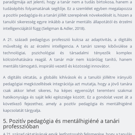
paradigmája azt jelenti, hogy a tanár nem a tudás birtokosa, hanem a
tudásépítés folyamatának segítője. Ez a szemlélet egyben megalapozza
a pozitív pedagógia és a tanári jóllét szerepének növekedését is, hiszen a
tanulói sikeresség egyre inkább a tanár mentális állapotától és érzelmi
intelligenciájától függ (Seligman & Adler, 2018).
A 21. századi pedagógus professzió kulcsa az adaptivitás, a digitális
műveltség és az érzelmi intelligencia. A tanári szerep kibővülése a
technológiai, pszichológiai és társadalmi tényezők komplex
kölcsönhatására reagál. A tanár már nem kizárólag tanító, hanem
mentális támogató, inspiráló vezető és közösségi innovátor.
A digitális oktatás, a globális kihívások és a tanulói jóllétre irányuló
pedagógiai megközelítések integrációja azt mutatja, hogy a jövő tanára
csak akkor lehet sikeres, ha képes egyensúlyt teremteni szakmai
hatékonysága és saját lelki egészsége között. Ez a gondolat vezet át a
következő fejezethez, amely a pozitív pedagógia és mentálhigiéné
kapcsolatát tárgyalja.
5. Pozitív pedagógia és mentálhigiéné a tanári
professzióban
A 21. század oktatásának egyik legfontosabb felismerése, hogy a tanulás