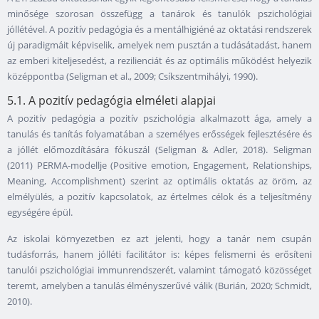
minősége szorosan összefügg a tanárok és tanulók pszichológiai
jóllétével. A pozitív pedagógia és a mentálhigiéné az oktatási rendszerek
új paradigmáit képviselik, amelyek nem pusztán a tudásátadást, hanem
az emberi kiteljesedést, a rezilienciát és az optimális működést helyezik
középpontba (Seligman et al., 2009; Csíkszentmihályi, 1990).
5.1. A pozitív pedagógia elméleti alapjai
A pozitív pedagógia a pozitív pszichológia alkalmazott ága, amely a
tanulás és tanítás folyamatában a személyes erősségek fejlesztésére és
a jóllét előmozdítására fókuszál (Seligman & Adler, 2018). Seligman
(2011) PERMA-modellje (Positive emotion, Engagement, Relationships,
Meaning, Accomplishment) szerint az optimális oktatás az öröm, az
elmélyülés, a pozitív kapcsolatok, az értelmes célok és a teljesítmény
egységére épül.
Az iskolai környezetben ez azt jelenti, hogy a tanár nem csupán
tudásforrás, hanem jólléti facilitátor is: képes felismerni és erősíteni
tanulói pszichológiai immunrendszerét, valamint támogató közösséget
teremt, amelyben a tanulás élményszerűvé válik (Burián, 2020; Schmidt,
2010).