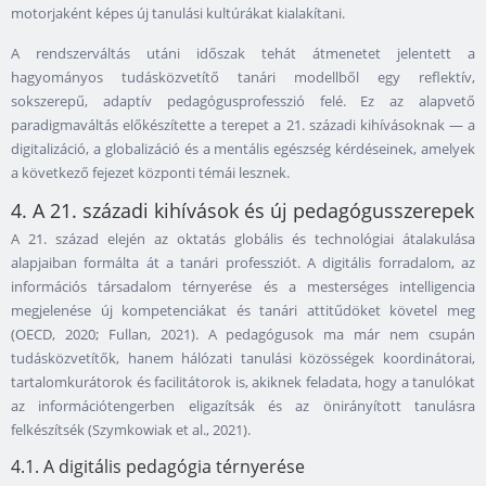
motorjaként képes új tanulási kultúrákat kialakítani.
A rendszerváltás utáni időszak tehát átmenetet jelentett a
hagyományos tudásközvetítő tanári modellből egy reflektív,
sokszerepű, adaptív pedagógusprofesszió felé. Ez az alapvető
paradigmaváltás előkészítette a terepet a 21. századi kihívásoknak — a
digitalizáció, a globalizáció és a mentális egészség kérdéseinek, amelyek
a következő fejezet központi témái lesznek.
4. A 21. századi kihívások és új pedagógusszerepek
A 21. század elején az oktatás globális és technológiai átalakulása
alapjaiban formálta át a tanári professziót. A digitális forradalom, az
információs társadalom térnyerése és a mesterséges intelligencia
megjelenése új kompetenciákat és tanári attitűdöket követel meg
(OECD, 2020; Fullan, 2021). A pedagógusok ma már nem csupán
tudásközvetítők, hanem hálózati tanulási közösségek koordinátorai,
tartalomkurátorok és facilitátorok is, akiknek feladata, hogy a tanulókat
az információtengerben eligazítsák és az önirányított tanulásra
felkészítsék (Szymkowiak et al., 2021).
4.1. A digitális pedagógia térnyerése