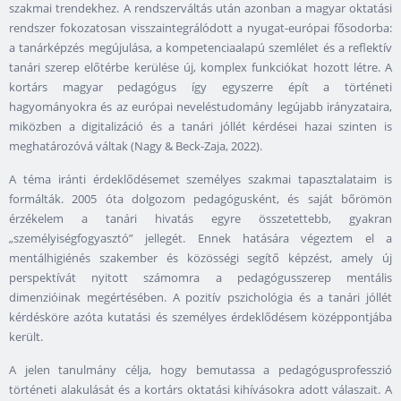
szakmai trendekhez. A rendszerváltás után azonban a magyar oktatási
rendszer fokozatosan visszaintegrálódott a nyugat-európai fősodorba:
a tanárképzés megújulása, a kompetenciaalapú szemlélet és a reflektív
tanári szerep előtérbe kerülése új, komplex funkciókat hozott létre. A
kortárs magyar pedagógus így egyszerre épít a történeti
hagyományokra és az európai neveléstudomány legújabb irányzataira,
miközben a digitalizáció és a tanári jóllét kérdései hazai szinten is
meghatározóvá váltak (Nagy & Beck-Zaja, 2022).
A téma iránti érdeklődésemet személyes szakmai tapasztalataim is
formálták. 2005 óta dolgozom pedagógusként, és saját bőrömön
érzékelem a tanári hivatás egyre összetettebb, gyakran
„személyiségfogyasztó” jellegét. Ennek hatására végeztem el a
mentálhigiénés szakember és közösségi segítő képzést, amely új
perspektívát nyitott számomra a pedagógusszerep mentális
dimenzióinak megértésében. A pozitív pszichológia és a tanári jóllét
kérdésköre azóta kutatási és személyes érdeklődésem középpontjába
került.
A jelen tanulmány célja, hogy bemutassa a pedagógusprofesszió
történeti alakulását és a kortárs oktatási kihívásokra adott válaszait. A