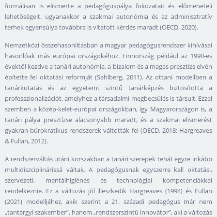
formálisan is elismerte a pedagóguspálya fokozatait és előmeneteli
lehetőségeit, ugyanakkor a szakmai autonómia és az adminisztratív
terhek egyensúlya továbbra is vitatott kérdés maradt (OECD, 2020).
Nemzetközi összehasonlításban a magyar pedagógusrendszer kihívásai
hasonlóak más európai országokéhoz. Finnország például az 1990-es
évektől kezdve a tanári autonómia, a bizalom és a magas presztízs elvén
építette fel oktatási reformját (Sahlberg, 2011). Az ottani modellben a
tanárkutatás és az egyetemi szintű tanárképzés biztosította a
professzionalizációt, amelyhez a társadalmi megbecsülés is társult. Ezzel
szemben a közép-kelet-európai országokban, így Magyarországon is, a
tanári pálya presztízse alacsonyabb maradt, és a szakmai elismerést
gyakran bürokratikus rendszerek váltották fel (OECD, 2018; Hargreaves
& Fullan, 2012).
A rendszerváltás utáni korszakban a tanári szerepek tehát egyre inkább
multidiszciplinárissá váltak. A pedagógusnak egyszerre kell oktatási,
szervezeti, mentálhigiénés és technológiai kompetenciákkal
rendelkeznie. Ez a változás jól illeszkedik Hargreaves (1994) és Fullan
(2021) modelljéhez, akik szerint a 21. századi pedagógus már nem
„tantárgyi szakember”, hanem „rendszerszintű innovátor”, aki a változás