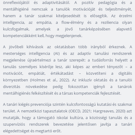
önreflexiójától és adaptivitásától. A pozitív pedagógia és a
mentálhigiéné nemcsak a tanulók motivációját és teljesítményét,
hanem a tanár szakmai kiteljesedését is elősegítik. Az érzelmi
intelligencia, az empátia, a flow-élmény és a reziliencia olyan
kulcsfogalmak, amelyek a jövő tanárképzésében alapvető
kompetenciákként kell, hogy megjelenjenek.
A jövőbeli kihívások az oktatásban több irányból érkeznek. A
mesterséges intelligencia (AI) és az adaptív tanulási rendszerek
megjelenése újraértelmezi a tanár szerepét: a tudásforrás helyett a
tanulás személyes kísérője lesz, aki képes az emberi tényezőt – a
motivációt, empátiát, értékátadást – közvetíteni a digitális
környezetben (Holmes et al., 2022). Az inkluzív oktatás és a tanulói
diverzitás növekedése pedig fokozottan igényli a tanárok
mentálhigiénés felkészítését és a társas kompetenciák fejlesztését.
A tanári kiégés prevenciója szintén kulcsfontosságú kutatási és szakmai
terület. A nemzetközi tapasztalatok (OECD, 2021; Hargreaves, 2020) azt
mutatják, hogy a támogató iskolai kultúra, a közösségi tanulás és a
szupervíziós rendszerek bevezetése jelentősen javítja a tanári
elégedettséget és megtartó erőt.