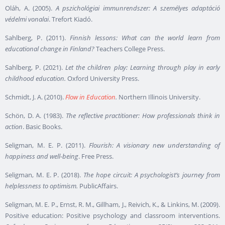
Oláh, A. (2005).
A pszichológiai immunrendszer: A személyes adaptáció
védelmi vonalai
. Trefort Kiadó.
Sahlberg, P. (2011).
Finnish lessons: What can the world learn from
educational change in Finland?
Teachers College Press.
Sahlberg, P. (2021).
Let the children play: Learning through play in early
childhood education.
Oxford University Press.
Schmidt, J. A. (2010).
Flow in Education
.
Northern Illinois University.
Schön, D. A. (1983).
The reflective practitioner: How professionals think in
action
. Basic Books.
Seligman, M. E. P. (2011).
Flourish: A visionary new understanding of
happiness and well-being
. Free Press.
Seligman, M. E. P. (2018).
The hope circuit: A psychologist’s journey from
helplessness to optimism.
PublicAffairs.
Seligman, M. E. P., Ernst, R. M., Gillham, J., Reivich, K., & Linkins, M. (2009).
Positive education: Positive psychology and classroom interventions.