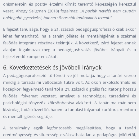
önismeretén és pozitív érzelmi klímát teremtő képességén keresztül
vezet. Ahogy Seligman (2018) fogalmaz:
„A pozitív nevelés nem csupán
boldogabb gyerekeket, hanem sikeresebb tanárokat is teremt.”
E fejezet tanulsága, hogy a 21. századi pedagógusprofesszió csak akkor
lehet fenntartható, ha a tanári jóllétet és mentálhigiénét a szakmai
fejlődés integráns részének tekintjük. A következő, záró fejezet ennek
alapján fogalmazza meg a pedagógushivatás jövőbeli irányait és a
fejlesztendő kompetenciákat.
6. Következtetések és jövőbeli irányok
A pedagógusprofesszió történeti íve jól mutatja, hogy a tanári szerep
mindig a társadalmi változások tükre volt. Az ókori erkölcsformáló és
középkori fegyelmező tanártól a 21. századi digitális facilitátorig hosszú
fejlődési folyamat vezetett, amelyet a technológiai, társadalmi és
pszichológiai tényezők kölcsönhatása alakított. A tanár ma már nem
kizárólag tudásközvetítő, hanem a tanulási folyamat kurátora, mentora
és mentálhigiénés segítője.
A tanulmány egyik legfontosabb megállapítása, hogy a tanári
eredményesség és sikeresség elválaszthatatlan a pedagógus jóllététől,