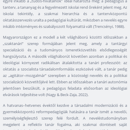
egyre inkább a „tudós-hivatalnok” ideál határozta meg: a pedagógus a
tanterv, a tananyag és a fegyelmezett iskolai rend őreként jelent meg. Az
iskolai tekintély, a szakmai hierarchia és a tantervközpontú
oktatásszervezés uralta a pedagógiai kultúrát, miközben a nevelés egyre
inkább intézményes és szabályozott folyamattá vált (Trencsényi, 1988).
Magyarországon ez a modell a két világháború közötti időszakban a
„szaktanári” szerep formájában jelent meg, amely a tantárgyi
specializáció és a tudományos ismeretközvetítés elsődlegességét
hangsúlyozta. A második világháborút követően azonban a politikai és
ideológiai környezet radikálisan átalakította a tanári professziót: az
oktatás a szocialista társadalomformálás eszközévé vált, a tanár pedig
az „agitátor–mozgalmár” szerepben a közösségi nevelés és a politikai
szocializáció közvetítőjévé lett. Ebben az időszakban a tanári autonómia
jelentősen beszűkült, a pedagógus feladata elsősorban az ideológiai
elvárások teljesítése volt (Nagy & Beck-Zaja, 2022).
A hatvanas–hetvenes évektől kezdve a társadalmi modernizáció és a
gyermekközpontú reformpedagógiák hatására a tanár ismét a nevelői,
személyiségfejlesztő szerep felé fordult. A neveléstudományban
megjelent a reflektív tanár fogalma, aki szakmai döntéseit saját