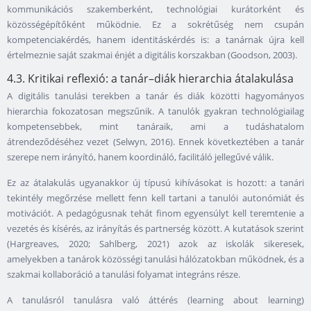
kommunikációs szakemberként, technológiai kurátorként és
közösségépítőként működnie. Ez a sokrétűség nem csupán
kompetenciakérdés, hanem identitáskérdés is: a tanárnak újra kell
értelmeznie saját szakmai énjét a digitális korszakban (Goodson, 2003).
4.3. Kritikai reflexió: a tanár–diák hierarchia átalakulása
A digitális tanulási terekben a tanár és diák közötti hagyományos
hierarchia fokozatosan megszűnik. A tanulók gyakran technológiailag
kompetensebbek, mint tanáraik, ami a tudáshatalom
átrendeződéséhez vezet (Selwyn, 2016). Ennek következtében a tanár
szerepe nem irányító, hanem koordináló, facilitáló jellegűvé válik.
Ez az átalakulás ugyanakkor új típusú kihívásokat is hozott: a tanári
tekintély megőrzése mellett fenn kell tartani a tanulói autonómiát és
motivációt. A pedagógusnak tehát finom egyensúlyt kell teremtenie a
vezetés és kísérés, az irányítás és partnerség között. A kutatások szerint
(Hargreaves, 2020; Sahlberg, 2021) azok az iskolák sikeresek,
amelyekben a tanárok közösségi tanulási hálózatokban működnek, és a
szakmai kollaboráció a tanulási folyamat integráns része.
A tanulásról tanulásra való áttérés (learning about learning)