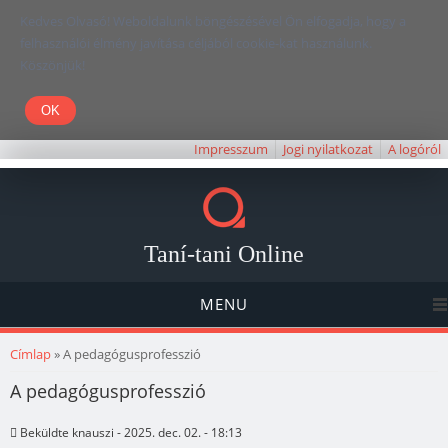
Kedves Olvasó! Weboldalunk böngészésével Ön elfogadja, hogy a
felhasználói élmény javítása céljából cookie-kat használunk.
Köszönjük!
Impresszum
Jogi nyilatkozat
A logóról
Taní-tani Online
MENU
Jelenlegi hely
Címlap
» A pedagógusprofesszió
A pedagógusprofesszió
Beküldte
knauszi
- 2025. dec. 02. - 18:13