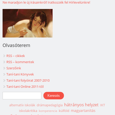
Ne maradjon le új írásainkról! Iratkozzék fel Hírlevelünkre!
Olvasóterem
RSS – cikkek
RSS – kommentek
Szerzőink
Taní-tani Könyvek
Taní-tani folyóirat 2007-2010
Taní-tani Online 2011-től
Keresés űrlap
Keresés
hátrányos helyzet
alternatív iskolák
drámapedagógia
IKT
magyartanítás
iskolakritika
külföld
kompetencia