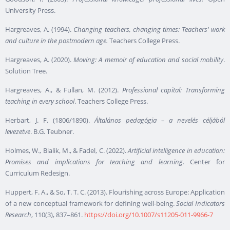
University Press.
Hargreaves, A. (1994).
Changing teachers, changing times: Teachers' work
and culture in the postmodern age.
Teachers College Press.
Hargreaves, A. (2020).
Moving: A memoir of education and social mobility
.
Solution Tree.
Hargreaves, A., & Fullan, M. (2012).
Professional capital: Transforming
teaching in every school
. Teachers College Press.
Herbart, J. F. (1806/1890).
Általános pedagógia – a nevelés céljából
levezetve
. B.G. Teubner.
Holmes, W., Bialik, M., & Fadel, C. (2022).
Artificial intelligence in education:
Promises and implications for teaching and learning.
Center for
Curriculum Redesign.
Huppert, F. A., & So, T. T. C. (2013). Flourishing across Europe: Application
of a new conceptual framework for defining well-being.
Social Indicators
Research
, 110(3), 837–861.
https://doi.org/10.1007/s11205-011-9966-7