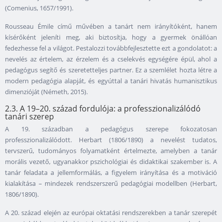
(Comenius, 1657/1991).
Rousseau Émile című művében a tanárt nem irányítóként, hanem
kísérőként jeleníti meg, aki biztosítja, hogy a gyermek önállóan
fedezhesse fel a világot. Pestalozzi továbbfejlesztette ezt a gondolatot: a
nevelés az értelem, az érzelem és a cselekvés egységére épül, ahol a
pedagógus segítő és szeretetteljes partner. Ez a szemlélet hozta létre a
modern pedagógia alapját, és egyúttal a tanári hivatás humanisztikus
dimenzióját (Németh, 2015).
2.3. A 19–20. század fordulója: a professzionalizálódó
tanári szerep
A 19. században a pedagógus szerepe fokozatosan
professzionalizálódott. Herbart (1806/1890) a nevelést tudatos,
tervszerű, tudományos folyamatként értelmezte, amelyben a tanár
morális vezető, ugyanakkor pszichológiai és didaktikai szakember is. A
tanár feladata a jellemformálás, a figyelem irányítása és a motiváció
kialakítása – mindezek rendszerszerű pedagógiai modellben (Herbart,
1806/1890).
A 20. század elején az európai oktatási rendszerekben a tanár szerepét