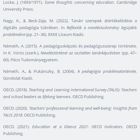
Locke, J. (1693/1971).
Some thoughts concerning education
. Cambridge
University Press.
Nagy, K., & Beck-Zaja, M. (2022). Tanári szerepek átértékelődése a
digitális pedagógia tükrében. In
Reflexiók a neveléstudomány legújabb
problémáira
(pp. 21–36). EKKE Líceum Kiadó.
Németh, A. (2015). A pedagógusképzés és pedagógusszerep története.
In K. Vörös (szerk.),
Neveléstörténet az osztatlan tanárképzésben
(pp. 47–
60). Pécsi Tudományegyetem.
Németh, A., & Pukánszky, B. (2004).
A pedagógia problématörténete
.
Gondolat Kiadó.
OECD. (2018).
Teaching and Learning International Survey (TALIS): Teachers
and school leaders as lifelong learners.
OECD Publishing.
OECD. (2020).
Teachers’ professional learning and well-being: Insights from
TALIS 2018
. OECD Publishing.
OECD. (2021).
Education at a Glance 2021: OECD Indicators
. OECD
Publishing.