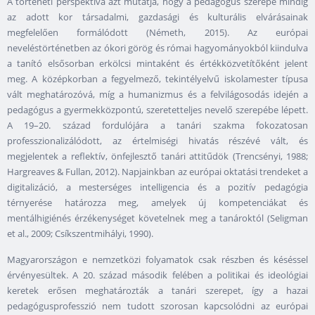
A történeti perspektíva azt mutatja, hogy a pedagógus szerepe mindig
az adott kor társadalmi, gazdasági és kulturális elvárásainak
megfelelően formálódott (Németh, 2015). Az európai
neveléstörténetben az ókori görög és római hagyományokból kiindulva
a tanító elsősorban erkölcsi mintaként és értékközvetítőként jelent
meg. A középkorban a fegyelmező, tekintélyelvű iskolamester típusa
vált meghatározóvá, míg a humanizmus és a felvilágosodás idején a
pedagógus a gyermekközpontú, szeretetteljes nevelő szerepébe lépett.
A 19–20. század fordulójára a tanári szakma fokozatosan
professzionalizálódott, az értelmiségi hivatás részévé vált, és
megjelentek a reflektív, önfejlesztő tanári attitűdök (Trencsényi, 1988;
Hargreaves & Fullan, 2012). Napjainkban az európai oktatási trendeket a
digitalizáció, a mesterséges intelligencia és a pozitív pedagógia
térnyerése határozza meg, amelyek új kompetenciákat és
mentálhigiénés érzékenységet követelnek meg a tanároktól (Seligman
et al., 2009; Csíkszentmihályi, 1990).
Magyarországon e nemzetközi folyamatok csak részben és késéssel
érvényesültek. A 20. század második felében a politikai és ideológiai
keretek erősen meghatározták a tanári szerepet, így a hazai
pedagógusprofesszió nem tudott szorosan kapcsolódni az európai