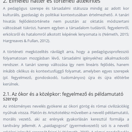
2. Elméleti háttér és történeti áttekintés
A pedagógus szerepe és társadalmi státusza mindig az adott kor
kulturális, gazdasági és politikai kontextusában értelmezhető. A tanári
hivatás fejlődéstörténete nem pusztán az oktatás módszertani
változásait tükrözi, hanem egyben a társadalom tudásról, fegyelemről,
erkölcsről és hatalomról alkotott képének lenyomata is (Németh, 2015;
Hargreaves & Fullan, 2012).
A történeti megközelítés rávilágít arra, hogy a pedagógusprofesszió
folyamatosan mozgásban lévő, társadalmi igényekhez alkalmazkodó
rendszer. A tanári szerep változása így nem lineáris fejlődés, hanem
inkább ciklikus és kontextusfüggő folyamat, amelyben egyes szerepek
(pl. fegyelmező, gondoskodó, tudományos) újra és újra előtérbe
kerülnek.
2.1. Az ókor és a középkor: fegyelmező és példamutató
szerep
Az intézményes nevelés gyökerei az ókori görög és római civilizációkig
nyúlnak vissza. Platón és Arisztotelész műveiben a nevelő példamutató,
morális vezető, aki az erények gyakorlásán keresztül formálja a
tanítvány jellemét. A „paidagogosz” (gyermekvezető) szó is a nevelő