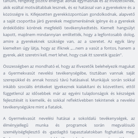
tanulni, rengeteg pozitív energiát adnak egymásnak és az ifivezetőknek,
akik ezáltal motiváltabbak lesznek, és ez hatással van a gyerekekre és a
közösségre is. Kifejezetten gyerekközpontúan gondolkodnak, alapvető
a saját csoportba járó gyerekek megismerésének igénye és a gyerekek
érdeklődési körének megfelelő tevékenykedtetés. Kiemelt hangsúlyt
kapott, majdnem mindannyian említették, hogy a legfontosabb dolog,
amire a gyerekeknek szüksége van, az a szeretet. Az egyik lány
kiemelten úgy látja, hogy az ifiknek ,,…nem a vasút a fontos, hanem a
gyerek, akit szeretni kell, mert lehet, hogy csak itt szeretik igazán”.
Összességben az mondható el, hogy az ifivezetők belehelyezik magukat
a Gyermekvasút nevelési tevékenységébe, tisztában vannak saját
szerepükkel és annak hosszú távú hatásaival. Munkájuk során sokkal
inkább szociális értékeket igyekeznek kialakítani és közvetíteni, ettől
függetlenül az idősebbek már az egyéni tulajdonságok és készségek
fejlesztését is kiemelik, és sokkal reflektívebben tekintenek a nevelési
tevékenységükre mint a fiatalok.
A Gyermekvasút nevelési hatásai a sokoldalú tevékenységek, az
élményjellegű munka és programok során megvalósuló
személyiségfejlesztő és -gazdagító tapasztalatokban foghatóak meg.