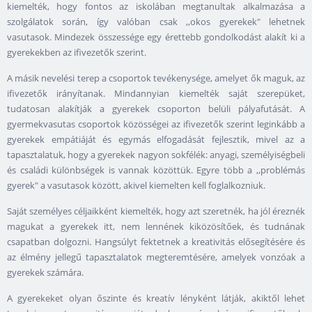
kiemelték, hogy fontos az iskolában megtanultak alkalmazása a
szolgálatok során, így valóban csak ,,okos gyerekek" lehetnek
vasutasok. Mindezek összessége egy érettebb gondolkodást alakít ki a
gyerekekben az ifivezetők szerint.
A másik nevelési terep a csoportok tevékenysége, amelyet ők maguk, az
ifivezetők irányítanak. Mindannyian kiemelték saját szerepüket,
tudatosan alakítják a gyerekek csoporton belüli pályafutását. A
gyermekvasutas csoportok közösségei az ifivezetők szerint leginkább a
gyerekek empátiáját és egymás elfogadását fejlesztik, mivel az a
tapasztalatuk, hogy a gyerekek nagyon sokfélék: anyagi, személyiségbeli
és családi különbségek is vannak közöttük. Egyre több a ,,problémás
gyerek" a vasutasok között, akivel kiemelten kell foglalkozniuk.
Saját személyes céljaikként kiemelték, hogy azt szeretnék, ha jól éreznék
magukat a gyerekek itt, nem lennének kiközösítőek, és tudnának
csapatban dolgozni. Hangsúlyt fektetnek a kreativitás elősegítésére és
az élmény jellegű tapasztalatok megteremtésére, amelyek vonzóak a
gyerekek számára.
A gyerekeket olyan őszinte és kreatív lényként látják, akiktől lehet