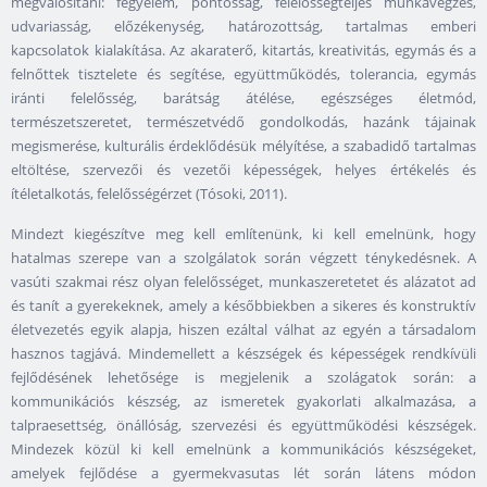
megvalósítani: fegyelem, pontosság, felelősségteljes munkavégzés,
udvariasság, előzékenység, határozottság, tartalmas emberi
kapcsolatok kialakítása. Az akaraterő, kitartás, kreativitás, egymás és a
felnőttek tisztelete és segítése, együttműködés, tolerancia, egymás
iránti felelősség, barátság átélése, egészséges életmód,
természetszeretet, természetvédő gondolkodás, hazánk tájainak
megismerése, kulturális érdeklődésük mélyítése, a szabadidő tartalmas
eltöltése, szervezői és vezetői képességek, helyes értékelés és
ítéletalkotás, felelősségérzet (Tósoki, 2011).
Mindezt kiegészítve meg kell említenünk, ki kell emelnünk, hogy
hatalmas szerepe van a szolgálatok során végzett ténykedésnek. A
vasúti szakmai rész olyan felelősséget, munkaszeretetet és alázatot ad
és tanít a gyerekeknek, amely a későbbiekben a sikeres és konstruktív
életvezetés egyik alapja, hiszen ezáltal válhat az egyén a társadalom
hasznos tagjává. Mindemellett a készségek és képességek rendkívüli
fejlődésének lehetősége is megjelenik a szolágatok során: a
kommunikációs készség, az ismeretek gyakorlati alkalmazása, a
talpraesettség, önállóság, szervezési és együttműködési készségek.
Mindezek közül ki kell emelnünk a kommunikációs készségeket,
amelyek fejlődése a gyermekvasutas lét során látens módon