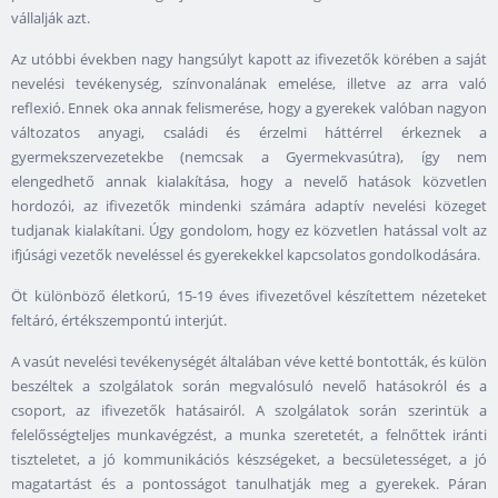
vállalják azt.
Az utóbbi években nagy hangsúlyt kapott az ifivezetők körében a saját
nevelési tevékenység, színvonalának emelése, illetve az arra való
reflexió. Ennek oka annak felismerése, hogy a gyerekek valóban nagyon
változatos anyagi, családi és érzelmi háttérrel érkeznek a
gyermekszervezetekbe (nemcsak a Gyermekvasútra), így nem
elengedhető annak kialakítása, hogy a nevelő hatások közvetlen
hordozói, az ifivezetők mindenki számára adaptív nevelési közeget
tudjanak kialakítani. Úgy gondolom, hogy ez közvetlen hatással volt az
ifjúsági vezetők neveléssel és gyerekekkel kapcsolatos gondolkodására.
Öt különböző életkorú, 15-19 éves ifivezetővel készítettem nézeteket
feltáró, értékszempontú interjút.
A vasút nevelési tevékenységét általában véve ketté bontották, és külön
beszéltek a szolgálatok során megvalósuló nevelő hatásokról és a
csoport, az ifivezetők hatásairól. A szolgálatok során szerintük a
felelősségteljes munkavégzést, a munka szeretetét, a felnőttek iránti
tiszteletet, a jó kommunikációs készségeket, a becsületességet, a jó
magatartást és a pontosságot tanulhatják meg a gyerekek. Páran