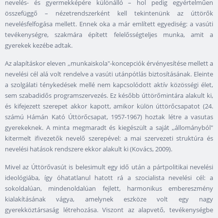
nevelés- és gyermekképére különálló – hol pedig egyértelműen
összefüggő – nézetrendszerként kell tekintenünk az úttörők
nevelésfelfogása mellett. Ennek oka a már említett egyediség: a vasúti
tevékenységre, szakmára épített felelősségteljes munka, amit a
gyerekek kezébe adtak.
Az alapításkor eleven ,,munkaiskola"-koncepciók érvényesítése mellett a
nevelési cél alá volt rendelve a vasúti utánpótlás biztosításának. Eleinte
a szolgálati ténykedések mellé nem kapcsolódott aktív közösségi élet,
sem szabadidős programszervezés. Ez később úttörőmintára alakult ki,
és kifejezett szerepet akkor kapott, amikor külön úttörőcsapatot (24.
számú Hámán Kató Úttörőcsapat, 1957-1967) hoztak létre a vasutas
gyerekeknek. A minta megmaradt és kiegészült a saját ,,állományból"
kitermelt ifivezetők nevelő szerepével: a mai szervezeti struktúra és
nevelési hatások rendszere ekkor alakult ki (Kovács, 2009).
Mivel az Úttörővasút is belesimult egy idő után a pártpolitikai nevelési
ideológiába, így óhatatlanul hatott rá a szocialista nevelési cél: a
sokoldalúan, mindenoldalúan fejlett, harmonikus embereszmény
kialakításának vágya, amelynek eszköze volt egy nagy
gyerekköztársaság létrehozása. Viszont az alapvető, tevékenységbe