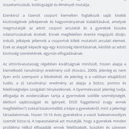
összetartozását, boldogságát és élményét mutatja.
Ezenkívül a tizenöt csoport kiemelten foglalkozik saját kisebb
közösségének jelképeinek és hagyományainak kialakításával, amelyek
megmutatják az adott csoport arculatát és a gyerekek büszke
odatartozásának érzését. Ennek megfelelően évente megújuló dizájn,
induló, jelképek jellemzik a csoportok kifelé mutatott arculati elemeit.
Ezek az alapját képezik egy-egy közösség identitásának, később az adott
közösség szeretetének, egymás elfogadásának.
Az úttörővasutasság régebben kiváltságnak minősült, hiszen alapja a
kiemelkedő tanulmányi eredmény volt (Kovács, 2009). Jelenleg ez nem
ilyen erős szempont a felvételnél, de jelenleg is a valóban elsajátított
tudás, a jó tanulmányi eredmény az alapja a biztos, pontos és
felelősségteljes szolgálati ténykedésnek. A Gyermekvasút jelenleg tudja,
elfogadja és evidenciában tartja a gyermekek sokféle személyiségét,
életkori sajátosságait és igényeit. Ettől függetlenül (vagy ennek
megfelelően?) sokkal bizalomtelibb a képe a gyerekekről, mint a jelenlegi
társadalomnak, hiszen 10-14 éves gyerekekre a vasút balesetveszélyes
üzemét bízza rá. A tapasztalatok azt mutatják, hogy a gyerekek minden
probléma nélkül elfogadják ennek felelősségét, büszkén és szívesen