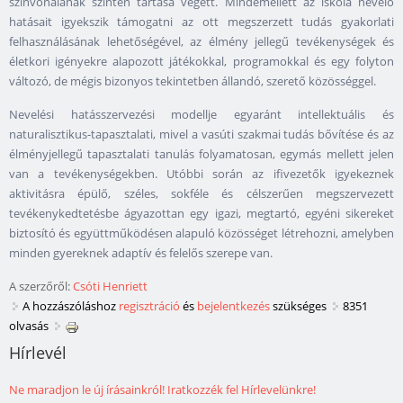
színvonalának szinten tartása végett. Mindemellett az iskola nevelő
hatásait igyekszik támogatni az ott megszerzett tudás gyakorlati
felhasználásának lehetőségével, az élmény jellegű tevékenységek és
életkori igényekre alapozott játékokkal, programokkal és egy folyton
változó, de mégis bizonyos tekintetben állandó, szerető közösséggel.
Nevelési hatásszervezési modellje egyaránt intellektuális és
naturalisztikus-tapasztalati, mivel a vasúti szakmai tudás bővítése és az
élményjellegű tapasztalati tanulás folyamatosan, egymás mellett jelen
van a tevékenységekben. Utóbbi során az ifivezetők igyekeznek
aktivitásra épülő, széles, sokféle és célszerűen megszervezett
tevékenykedtetésbe ágyazottan egy igazi, megtartó, egyéni sikereket
biztosító és együttműködésen alapuló közösséget létrehozni, amelyben
minden gyereknek adaptív és felelős szerepe van.
A szerzőről:
Csóti Henriett
A hozzászóláshoz
regisztráció
és
bejelentkezés
szükséges
8351
olvasás
Hírlevél
Ne maradjon le új írásainkról! Iratkozzék fel Hírlevelünkre!