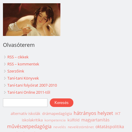
Olvasóterem
RSS – cikkek
RSS – kommentek
Szerzőink
Taní-tani Könyvek
Taní-tani folyóirat 2007-2010
Taní-tani Online 2011-től
Keresés űrlap
Keresés
hátrányos helyzet
alternatív iskolák
drámapedagógia
IKT
magyartanítás
iskolakritika
külföld
kompetencia
művészetpedagógia
oktatáspolitika
nevelés
neveléstörténet