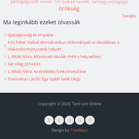
pedagógusok
romák
szabad nevelés
tantárgy-pedagógia
SNI
örökség
Tovább
Ma leginkább ezeket olvassák
Igazságosság és empátia
Fóti Péter: Valódi demokratikus intézmények az iskolákban a
diákönkormányzatok helyett
L. Ritók Nóra: Művészeti iskolák HHH-s helyzetben
Két világ 2014-ből
L. Ritók Nóra: Az értékelés funkcióvesztése
Trencsényi László: Egy újabb talált tárgy
Copyright © 2026, Taní-tani Online
Design by
FreeBiezz