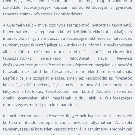
Ezek nagy része nem deklaráltan jelenik meg, csupán valóban a
sokoldalú tevékenységek kapcsán adnak lehetőséget a gyerekek
tapasztalatainak bővítésére és önfejlődésére.
A Gyermekvasút – mivel bizonyos szempontból nyitottnak tekinthető,
hiszen hatalmas szerepe van a különböző felnőttekkel (utasokkal) való
interakcióknak, így nem pusztán a közösségi direkt nevelési hatások és
tevékenységek fejlesztő jellegűek – indirekt és informális tevékenységei
által valóban tevékeny, munkaszerető és plurális értékrenddel,
tapasztalatokkal rendelkező felnőtteket nevel. Nevelési
értékközvetítése (mivel a fentiek miatt kifejezetten megjelenik a nevelési
hatásaiban az adott kor társadalma) nem tekinthető normatívnak.
Legfőbb célja a szolgálat ellátása, amelyhez kapcsolódik az ifivezetők
közösségalakító tevékenysége, amely sem nevelési koncepció, sem
kifejezett érték-fókusz tekintetében nem kötött. Adaptív, sikeres és
önálló gyerekeket akar magáénak tudni, akik e felelősségteljes
munkavégzés mellett gyerekek maradnak.
Kiemelt szerepe van a közvetlen ifi-gyermek kapcsolatnak, amelynek
kortársi mintaadó szerepe is van a nevelési folyamatban. Az iskola
tevékenységeivel közvetlen kapcsolatban áll a tanulmányi eredmények