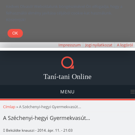
Kedves Olvasó! Weboldalunk böngészésével Ön elfogadja, hogy a
felhasználói élmény javítása céljából cookie-kat használunk.
Köszönjük!
Impresszum
Jogi nyilatkozat
A logóról
Taní-tani Online
MENU
Jelenlegi hely
Címlap
» A Széchenyi-hegyi Gyermekvasút…
A Széchenyi-hegyi Gyermekvasút…
Beküldte
knauszi
- 2014. ápr. 11. - 21:03