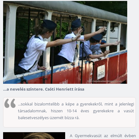
…a nevelés színtere. Csóti Henriett írása
...sokkal bizalomtelibb a képe a gyerekekről, mint a jelenlegi
társadalomnak, hiszen 10-14 éves gyerekekre a vasút
balesetveszélyes üzemét bízza rá.
A Gyermekvasút az elmúlt évben