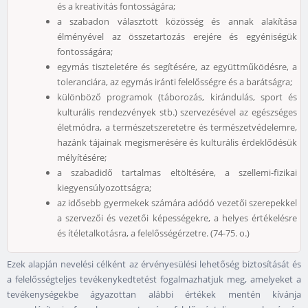
és a kreativitás fontosságára;
a szabadon választott közösség és annak alakítása
élményével az összetartozás erejére és egyéniségük
fontosságára;
egymás tiszteletére és segítésére, az együttműködésre, a
toleranciára, az egymás iránti felelősségre és a barátságra;
különböző programok (táborozás, kirándulás, sport és
kulturális rendezvények stb.) szervezésével az egészséges
életmódra, a természetszeretetre és természetvédelemre,
hazánk tájainak megismerésére és kulturális érdeklődésük
mélyítésére;
a szabadidő tartalmas eltöltésére, a szellemi-fizikai
kiegyensúlyozottságra;
az idősebb gyermekek számára adódó vezetői szerepekkel
a szervezői és vezetői képességekre, a helyes értékelésre
és ítéletalkotásra, a felelősségérzetre. (74-75. o.)
Ezek alapján nevelési célként az érvényesülési lehetőség biztosítását és
a felelősségteljes tevékenykedtetést fogalmazhatjuk meg, amelyeket a
tevékenységekbe ágyazottan alábbi értékek mentén kívánja