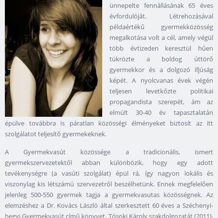
ünnepelte fennállásának 65 éves
évfordulóját. Létrehozásával
példaértékű gyermekközösség
megalkotása volt a cél, amely végül
több évtizeden keresztül hűen
tükrözte a boldog úttörő
gyermekkor és a dolgozó ifjúság
képét. A nyolcvanas évek végén
teljesen levetkőzte politikai
propagandista szerepét, ám az
elmúlt 30-40 év tapasztalatán
épülve továbbra is páratlan közösségi élményeket biztosít az itt
szolgálatot teljesítő gyermekeknek.
A Gyermekvasút közössége a tradicionális, ismert
gyermekszervezetektől abban különbözik, hogy egy adott
tevékenységre (a vasúti szolgálat) épül rá, így nagyon lokális és
viszonylag kis létszámú szervezetről beszélhetünk. Ennek megfelelően
jelenleg 500-550 gyermek tagja a gyermekvasutas közösségnek. Az
elemzéshez a Dr. Kovács László által szerkesztett 60 éves a Széchenyi-
hegyi Gyermekvasút című könyvet, Tósoki Károly szakdolgozatát (2011),