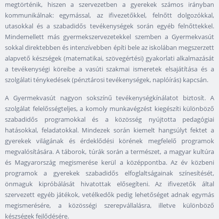
megtörténik, hiszen a szervezetben a gyerekek számos irányban
kommunikálnak: egymással, az ifivezetőkkel, felnőtt dolgozókkal,
utasokkal és a szabadidős tevékenységek során egyéb felnőttekkel.
Mindemellett más gyermekszervezetekkel szemben a Gyermekvasút
sokkal direktebben és intenzívebben építi bele az iskolában megszerzett
alapvető készségek (matematikai, szövegértési) gyakorlati alkalmazását
a tevékenységi köreibe a vasúti szakmai ismeretek elsajátítása és a
szolgálati ténykedések (pénztárosi tevékenységek, naplóírás) kapcsán.
A Gyermekvasút nagyon sokszínű tevékenységkínálatot biztosít. A
szolgálat felelősségteljes, a komoly munkavégzést kiegészíti különböző
szabadidős programokkal és a közösség nyújtotta pedagógiai
hatásokkal, feladatokkal. Mindezek során kiemelt hangsúlyt fektet a
gyerekek világának és érdeklődési körének megfelelő programok
megvalósítására. A táborok, túrák során a természet, a magyar kultúra
és Magyarország megismerése kerül a középpontba. Az év közbeni
programok a gyerekek szabadidős elfoglaltságainak színesítését,
önmaguk kipróbálását hivatottak elősegíteni. Az ifivezetők által
szervezett egyéb játékok, vetélkedők pedig lehetőséget adnak egymás
megismerésére, a közösségi szerepvállalásra, illetve különböző
készségek fejlődésére.