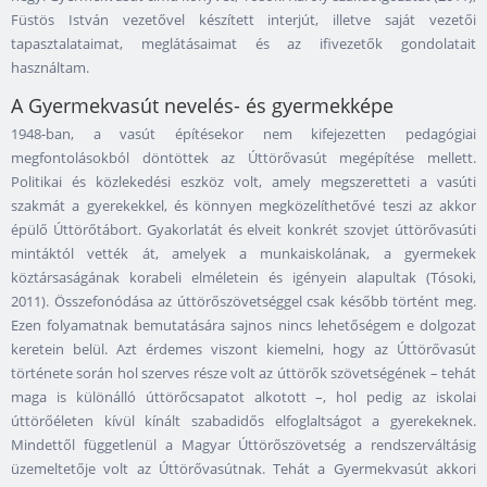
Füstös István vezetővel készített interjút, illetve saját vezetői
tapasztalataimat, meglátásaimat és az ifivezetők gondolatait
használtam.
A Gyermekvasút nevelés- és gyermekképe
1948-ban, a vasút építésekor nem kifejezetten pedagógiai
megfontolásokból döntöttek az Úttörővasút megépítése mellett.
Politikai és közlekedési eszköz volt, amely megszeretteti a vasúti
szakmát a gyerekekkel, és könnyen megközelíthetővé teszi az akkor
épülő Úttörőtábort. Gyakorlatát és elveit konkrét szovjet úttörővasúti
mintáktól vették át, amelyek a munkaiskolának, a gyermekek
köztársaságának korabeli elméletein és igényein alapultak (Tósoki,
2011). Összefonódása az úttörőszövetséggel csak később történt meg.
Ezen folyamatnak bemutatására sajnos nincs lehetőségem e dolgozat
keretein belül. Azt érdemes viszont kiemelni, hogy az Úttörővasút
története során hol szerves része volt az úttörők szövetségének – tehát
maga is különálló úttörőcsapatot alkotott –, hol pedig az iskolai
úttörőéleten kívül kínált szabadidős elfoglaltságot a gyerekeknek.
Mindettől függetlenül a Magyar Úttörőszövetség a rendszerváltásig
üzemeltetője volt az Úttörővasútnak. Tehát a Gyermekvasút akkori