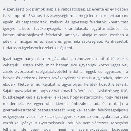
A szervezett programok alapja a változatosság. Ez évente és év közben
is szempont. Számos tevékenységforma megjelenik a repertoárban:
egyéni és csapatsportok, szellemi és ügyességi feladatok, kreativitást
igénylő alkotó tevékenységek, kirándulások, együttműködés- és
kommunikációfejlesztő feladatok, amelyek alapja minden esetben a
játék, a mozgás és az elismerés gyermeki szükséglete. Az ifivezetők
tudatosan igyekeznek ezeket kielégíteni.
Igazi hagyománynak a szolgálatokat, a rendszeres napi történéseket
vehetjük. Hiszen több mint hatvan éve ugyanúgy közös reggelivel,
zászlófelvonással, szolgálatátvétellel indul a reggel, és ugyanazon a
helyen és eszközök között tevékenykednek ma is a gyerekek, mint az
elődeik. Illetve a munkájukat is ugyanolyan keretek között értékelik.
Saját tapasztalatom, hogy ez hatalmas húzóerő a vasutasközösség felé,
büszkeséget kelt a gyerekek lelkében, hogy idetartoznak, hogy részesei
mindennek. Az egyenruha kiemel, önbizalmat ad, és mutatja a
gyermekvasutasok összetartozását. Meg kell tanulni felelősségteljesen
és igényesen viselni, ez kialakítja a gyerekekben az önmagukra irányuló
esztétikai igényt. A Gyermekvasút indulója nem változott. Mozgalmi
felhang ide vagy oda, mégis a gyermekvasutas közösség