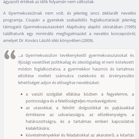
ágyazott értékek az idők folyamán nem változtak.
A Gyermekvasútnak nem volt, és jelenleg sincs deklarált nevelési
programja. Csupán a gyerekek szabadidős foglalkoztatását jelenleg
támogató Gyermekvasutasokért Alapítvány alapító okiratában (1995)
találhatunk egy minimális megfogalmazást a nevelési koncepcióról,
amelyet Dr. Kovács László idéz könyvében (2009).
...a Gyermekvasúton tevékenykedő gyermekvasutasokat és
ifjúsági vezetőket politikailag és ideológiailag el nem kötelezett
módon foglalkoztatva, a gyermekkor hasznos és tartalmas
eltöltése mellett számukra cselekvési és érvényesülési
lehetőséget adjon és elősegítse nevelésüket:
a vasúti szolgálat ellátása közben a fegyelemre, a
pontosságra és a felelősségteljes munkavégzésre;
az utasokkal, a felnőtt dolgozókkal és pajtásaikkal
érintkezve az udvariasságra, az előzékenységre, a
határozottságra, és a tartalmas emberi kapcsolatok
kialakítására;
követelményekkel és feladatokkal az akaraterő, a kitartás