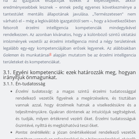
ha az igazgatók elsajátítják ezeket a képességeket, akkor
eredményesebbek lesznek – ennek pedig egyenes következménye a
tantestület mentális állapotának javulása. „Természetesen” nem
várható el – még a legkiválóbb igazgatótól sem –, hogy a következőkben
felsorolt érzelmi intelligencia kompetenciák mindegyikével
rendelkezzen. Az azonban kívánatos, hogy a különböző szintű oktatási
intézmények vezetői az érzelmi intelligencia mind a négy területének
legalább egy-egy kompetenciájában erősek legyenek. Az alábbiakban
8
Goleman
és munkatársai
alapján mutatom be az érzelmi intelligencia
területeket és kompetenciákat.
3.1. Egyéni kompetenciák: ezek határozzák meg, hogyan
irányítjuk önmagunkat.
3.1.1. Én-tudatosság
Érzelmi tudatosság
: a magas szintű érzelmi tudatossággal
rendelkező vezetők figyelnek a megérzéseikre, és tisztában
vannak azzal, hogy érzelmeik hatnak a viselkedésükre és a
teljesítményükre. Gyakran döntenek az intuíciójuk segítségével,
és tudják, milyen értékrend vezérli őket. Érzelmi tudatosságuk
őszintévé, nyílttá és megbízhatóvá teszi őket.
Pontos önértékelés
: a józan önértékeléssel rendelkező vezetők