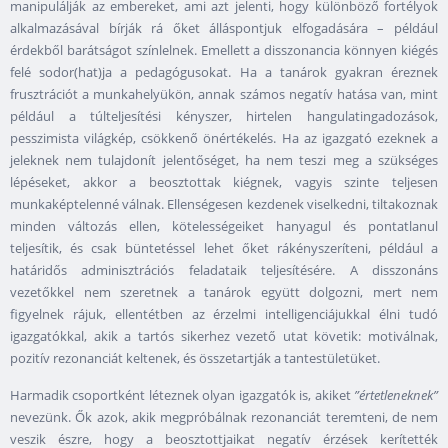
manipulálják az embereket, ami azt jelenti, hogy különböző fortélyok
alkalmazásával bírják rá őket álláspontjuk elfogadására – például
érdekből barátságot színlelnek. Emellett a disszonancia könnyen kiégés
felé sodor(hat)ja a pedagógusokat. Ha a tanárok gyakran éreznek
frusztrációt a munkahelyükön, annak számos negatív hatása van, mint
például a túlteljesítési kényszer, hirtelen hangulatingadozások,
pesszimista világkép, csökkenő önértékelés. Ha az igazgató ezeknek a
jeleknek nem tulajdonít jelentőséget, ha nem teszi meg a szükséges
lépéseket, akkor a beosztottak kiégnek, vagyis szinte teljesen
munkaképtelenné válnak. Ellenségesen kezdenek viselkedni, tiltakoznak
minden változás ellen, kötelességeiket hanyagul és pontatlanul
teljesítik, és csak büntetéssel lehet őket rákényszeríteni, például a
határidős adminisztrációs feladataik teljesítésére. A disszonáns
vezetőkkel nem szeretnek a tanárok együtt dolgozni, mert nem
figyelnek rájuk, ellentétben az érzelmi intelligenciájukkal élni tudó
igazgatókkal, akik a tartós sikerhez vezető utat követik: motiválnak,
pozitív rezonanciát keltenek, és összetartják a tantestületüket.
Harmadik csoportként léteznek olyan igazgatók is, akiket
”értetleneknek”
nevezünk. Ők azok, akik megpróbálnak rezonanciát teremteni, de nem
veszik észre, hogy a beosztottjaikat negatív érzések kerítették