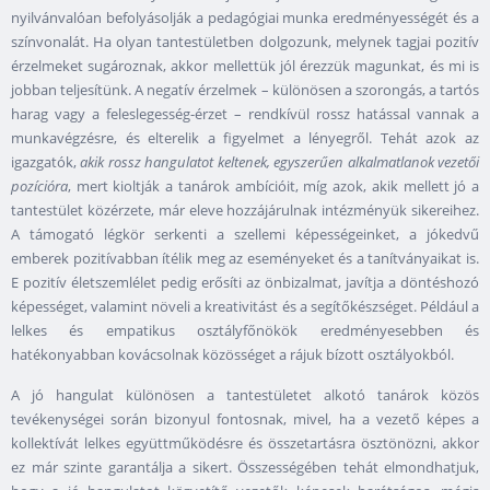
nyilvánvalóan befolyásolják a pedagógiai munka eredményességét és a
színvonalát. Ha olyan tantestületben dolgozunk, melynek tagjai pozitív
érzelmeket sugároznak, akkor mellettük jól érezzük magunkat, és mi is
jobban teljesítünk. A negatív érzelmek – különösen a szorongás, a tartós
harag vagy a feleslegesség-érzet – rendkívül rossz hatással vannak a
munkavégzésre, és elterelik a figyelmet a lényegről. Tehát azok az
igazgatók,
akik rossz hangulatot keltenek, egyszerűen alkalmatlanok vezetői
pozícióra
, mert kioltják a tanárok ambícióit, míg azok, akik mellett jó a
tantestület közérzete, már eleve hozzájárulnak intézményük sikereihez.
A támogató légkör serkenti a szellemi képességeinket, a jókedvű
emberek pozitívabban ítélik meg az eseményeket és a tanítványaikat is.
E pozitív életszemlélet pedig erősíti az önbizalmat, javítja a döntéshozó
képességet, valamint növeli a kreativitást és a segítőkészséget. Például a
lelkes és empatikus osztályfőnökök eredményesebben és
hatékonyabban kovácsolnak közösséget a rájuk bízott osztályokból.
A jó hangulat különösen a tantestületet alkotó tanárok közös
tevékenységei során bizonyul fontosnak, mivel, ha a vezető képes a
kollektívát lelkes együttműködésre és összetartásra ösztönözni, akkor
ez már szinte garantálja a sikert. Összességében tehát elmondhatjuk,