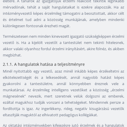
életére. A tanárok az igazgatójuk érzelmi reakcióit tekintik leginkább
mérvadónak, tehát a saját hangulataikat is ezekre alapozzák. Ha az
intézményvezető képes érzelmileg támogatni a beosztottait, akkor célt
és értelmet tud adni a közösség munkájának, amelyben mindenki
különlegesen fontosnak érezheti magát.
Természetesen nem minden kinevezett igazgató szükségképpen érzelmi
vezető is. Ha a kijelölt vezetőt a tantestület nem tekinti hitelesnek,
akkor valaki olyanhoz fordul érzelmi irányításért, akire fölnéz, és akiben
megbízhat.
2.1.1. A hangulatok hatása a teljesítményre
Minél nyitottabb egy vezető, azaz minél inkább képes érzékeltetni az
elkötelezettségét és a lelkesedését, annál nagyobb hatást képes
gyakorolni a tantestületre, annál könnyebben éreznek vele a
munkatársai. Az érzelmileg intelligens vezetőket a közösség „érzelmi
mágnesének” nevezik, mert szeretnek velük dolgozni az emberek,
ezáltal magukhoz tudják vonzani a tehetségeket. Mindennek persze a
fordítottja is igaz. Az ingerlékeny, rideg, negatív kisugárzású vezetők
eltaszítják maguktól az elhivatott pedagógus kollégáikat.
Az oktatási intézményekben kifejezésre jutó érzelmek és a hangulatok