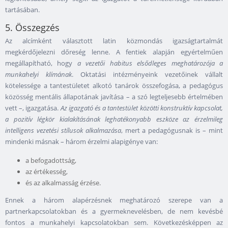
tartásában.
5. Összegzés
Az alcímként választott latin közmondás igazságtartalmát
megkérdőjelezni dőreség lenne. A fentiek alapján egyértelműen
megállapítható, hogy
a vezetői habitus elsődleges meghatározója a
munkahelyi klímának
. Oktatási intézményeink vezetőinek vállalt
kötelessége a tantestületet alkotó tanárok összefogása, a pedagógus
közösség mentális állapotának javítása – a szó legteljesebb értelmében
vett –, igazgatása.
Az igazgató és a tantestület közötti konstruktív kapcsolat,
a pozitív légkör kialakításának leghatékonyabb eszköze az érzelmileg
intelligens vezetési stílusok alkalmazása
, mert a pedagógusnak is – mint
mindenki másnak – három érzelmi alapigénye van:
a befogadottság,
az értékesség,
és az alkalmasság érzése.
Ennek a három alapérzésnek meghatározó szerepe van a
partnerkapcsolatokban és a gyermeknevelésben, de nem kevésbé
fontos a munkahelyi kapcsolatokban sem. Következésképpen az