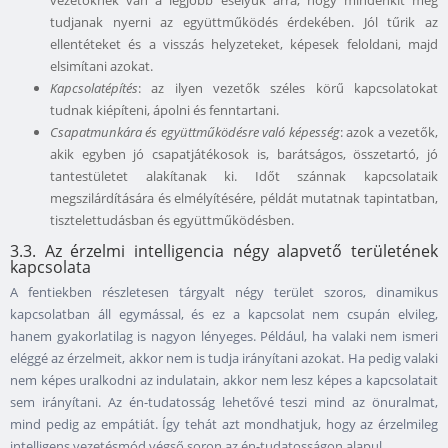
vezetőknek van a legjobb esélyük arra, hogy mindenkit meg
tudjanak nyerni az együttműködés érdekében. Jól tűrik az
ellentéteket és a visszás helyzeteket, képesek feloldani, majd
elsimítani azokat.
Kapcsolatépítés
: az ilyen vezetők széles körű kapcsolatokat
tudnak kiépíteni, ápolni és fenntartani.
Csapatmunkára és együttműködésre való képesség
: azok a vezetők,
akik egyben jó csapatjátékosok is, barátságos, összetartó, jó
tantestületet alakítanak ki. Időt szánnak kapcsolataik
megszilárdítására és elmélyítésére, példát mutatnak tapintatban,
tisztelettudásban és együttműködésben.
3.3. Az érzelmi intelligencia négy alapvető területének
kapcsolata
A fentiekben részletesen tárgyalt négy terület szoros, dinamikus
kapcsolatban áll egymással, és ez a kapcsolat nem csupán elvileg,
hanem gyakorlatilag is nagyon lényeges. Például, ha valaki nem ismeri
eléggé az érzelmeit, akkor nem is tudja irányítani azokat. Ha pedig valaki
nem képes uralkodni az indulatain, akkor nem lesz képes a kapcsolatait
sem irányítani. Az én-tudatosság lehetővé teszi mind az önuralmat,
mind pedig az empátiát. Így tehát azt mondhatjuk, hogy az érzelmileg
intelligens vezetésmód végső soron az én-tudatosságon alapul.