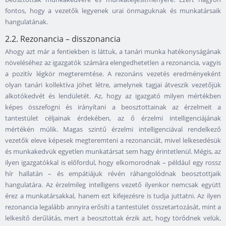
fontos, hogy a vezetők legyenek urai önmaguknak és munkatársaik
hangulatának.
2.2. Rezonancia – disszonancia
Ahogy azt már a fentiekben is láttuk, a tanári munka hatékonyságának
növeléséhez az igazgatók számára elengedhetetlen a rezonancia, vagyis
a pozitív légkör megteremtése. A rezonáns vezetés eredményeként
olyan tanári kollektíva jöhet létre, amelynek tagjai átveszik vezetőjük
alkotókedvét és lendületét. Az, hogy az igazgató milyen mértékben
képes összefogni és irányítani a beosztottainak az érzelmeit a
tantestület céljainak érdekében, az ő érzelmi intelligenciájának
mértékén múlik. Magas szintű érzelmi intelligenciával rendelkező
vezetők eleve képesek megteremteni a rezonanciát, mivel lelkesedésük
és munkakedvük egyetlen munkatársat sem hagy érintetlenül. Mégis, az
ilyen igazgatókkal is előfordul, hogy elkomorodnak – például egy rossz
hír hallatán – és empátiájuk révén ráhangolódnak beosztottjaik
hangulatára. Az érzelmileg intelligens vezető ilyenkor nemcsak együtt
érez a munkatársakkal, hanem ezt kifejezésre is tudja juttatni. Az ilyen
rezonancia legalább annyira erősíti a tantestület összetartozását, mint a
lelkesítő derűlátás, mert a beosztottak érzik azt, hogy törődnek velük,