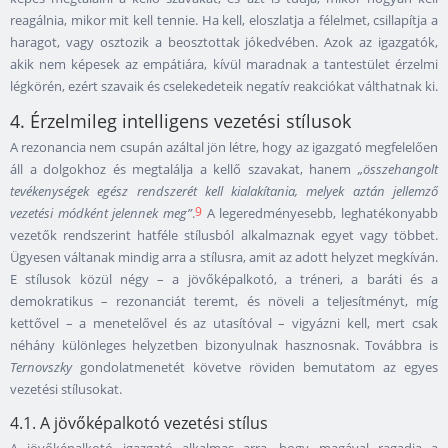
reagálnia, mikor mit kell tennie. Ha kell, eloszlatja a félelmet, csillapítja a
haragot, vagy osztozik a beosztottak jókedvében. Azok az igazgatók,
akik nem képesek az empátiára, kívül maradnak a tantestület érzelmi
légkörén, ezért szavaik és cselekedeteik negatív reakciókat válthatnak ki.
4. Érzelmileg intelligens vezetési stílusok
A rezonancia nem csupán azáltal jön létre, hogy az igazgató megfelelően
áll a dolgokhoz és megtalálja a kellő szavakat, hanem
„összehangolt
tevékenységek egész rendszerét kell kialakítania, melyek aztán jellemző
9
vezetési módként jelennek meg”
.
A legeredményesebb, leghatékonyabb
vezetők rendszerint hatféle stílusból alkalmaznak egyet vagy többet.
Ügyesen váltanak mindig arra a stílusra, amit az adott helyzet megkíván.
E stílusok közül négy – a jövőképalkotó, a tréneri, a baráti és a
demokratikus – rezonanciát teremt, és növeli a teljesítményt, míg
kettővel – a menetelővel és az utasítóval – vigyázni kell, mert csak
néhány különleges helyzetben bizonyulnak hasznosnak. Továbbra is
Ternovszky
gondolatmenetét követve röviden bemutatom az egyes
vezetési stílusokat.
4.1. A jövőképalkotó vezetési stílus