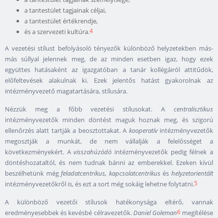
a tantestület tagjainak céljai,
a tantestület értékrendje,
4
és a szervezeti kultúra.
A vezetési stílust befolyásoló tényezők különböző helyzetekben más-
más súllyal jelennek meg, de az minden esetben igaz, hogy ezek
együttes hatásaként az igazgatóban a tanár kollégáiról attitűdök,
előfeltevések alakulnak ki. Ezek jelentős hatást gyakorolnak az
intézményvezető magatartására, stílusára.
Nézzük meg a főbb vezetési stílusokat. A
centralisztikus
intézményvezetők minden döntést maguk hoznak meg, és szigorú
ellenőrzés alatt tartják a beosztottakat. A
kooperatív
intézményvezetők
megosztják a munkát, de nem vállalják a felelősséget a
következményekért. A
visszahúzódó
intézményvezetők pedig félnek a
döntéshozataltól, és nem tudnak bánni az emberekkel. Ezeken kívül
beszélhetünk még
feladatcentrikus, kapcsolatcentrikus
és
helyzetorientált
5
intézményvezetőkről is, és ezt a sort még sokáig lehetne folytatni.
A különböző vezetői stílusok hatékonysága eltérő, vannak
6
eredményesebbek és kevésbé célravezetők.
Daniel Goleman
megítélése