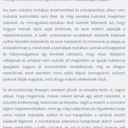
Ha nem volnánk tisztában érzelmeinkkel és indulatainkkal, akkor nem
tudnánk kontrollálni sem őket, és még kevésbé tudnánk megérteni
másokat. Az önmagukkal tisztában lévő vezetők felismerik azt, hogy
hogyan hatnak rájuk saját érzelmeik, és azok miként alakítják a
teljesítményeiket. A kellő önismerettel rendelkező emberek képesek
nyíltan beszélni érzéseikről, és azok hatásairól. Az önismeret az alapja az
önbizalomnak is, mivel ezek a személyek tisztában vannak erősségeikkel
és hiányosságaikkal, így kevésbé valószínű, hogy olyan feladatot
vállaljanak el, amelyet nem tudnak jól megoldani. Az igazán hatékony
igazgatók nagyon jó önismerettel rendelkeznek, míg az átlagos
vezetőknek ezzel szemben nincs reális képük önmagukról, sokszor
jobbnak látják magukat, mint ahogy mások vélekednek róluk.
Az én-tudatosság lényeges szerepet játszik az empátia terén is, vagyis
abban, hogy megértsük, mások miként látnak egy adott helyzetet. A
szociális érzékenység, különösen az empátia, segíti a vezetőt a rezonáns
légkör megteremtésében, mert így meg tudja érteni és figyelembe tudja
venni mások helyzetét, ezáltal rá tud hangolódni a tanárok között
kialakult légkörre. A munkatársai pillanatnyi hangulatait átérző vezető
képes megtalálni a kellő szavakat, és azt is tudja, mikor hogyan kell