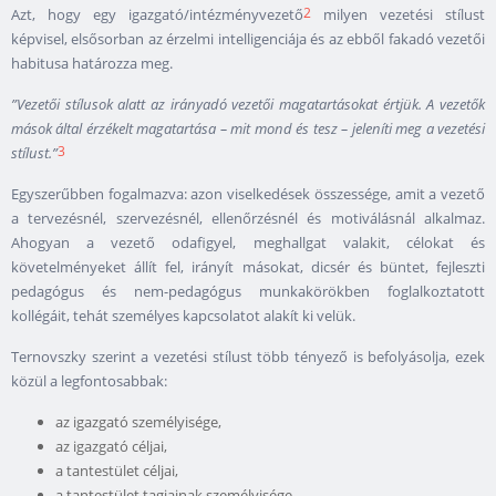
2
Azt, hogy egy igazgató/intézményvezető
milyen vezetési stílust
képvisel, elsősorban az érzelmi intelligenciája és az ebből fakadó vezetői
habitusa határozza meg.
”Vezetői stílusok alatt az irányadó vezetői magatartásokat értjük. A vezetők
mások által érzékelt magatartása – mit mond és tesz – jeleníti meg a vezetési
3
stílust.”
Egyszerűbben fogalmazva: azon viselkedések összessége, amit a vezető
a tervezésnél, szervezésnél, ellenőrzésnél és motiválásnál alkalmaz.
Ahogyan a vezető odafigyel, meghallgat valakit, célokat és
követelményeket állít fel, irányít másokat, dicsér és büntet, fejleszti
pedagógus és nem-pedagógus munkakörökben foglalkoztatott
kollégáit, tehát személyes kapcsolatot alakít ki velük.
Ternovszky szerint a vezetési stílust több tényező is befolyásolja, ezek
közül a legfontosabbak:
az igazgató személyisége,
az igazgató céljai,
a tantestület céljai,
a tantestület tagjainak személyisége,