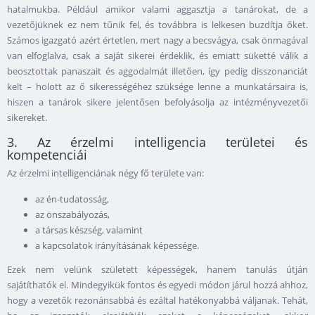
hatalmukba. Például amikor valami aggasztja a tanárokat, de a
vezetőjüknek ez nem tűnik fel, és továbbra is lelkesen buzdítja őket.
Számos igazgató azért értetlen, mert nagy a becsvágya, csak önmagával
van elfoglalva, csak a saját sikerei érdeklik, és emiatt süketté válik a
beosztottak panaszait és aggodalmát illetően, így pedig disszonanciát
kelt – holott az ő sikerességéhez szüksége lenne a munkatársaira is,
hiszen a tanárok sikere jelentősen befolyásolja az intézményvezetői
sikereket.
3. Az érzelmi intelligencia területei és
kompetenciái
Az érzelmi intelligenciának négy fő területe van:
az én-tudatosság,
az önszabályozás,
a társas készség, valamint
a kapcsolatok irányításának képessége.
Ezek nem velünk született képességek, hanem tanulás útján
sajátíthatók el. Mindegyikük fontos és egyedi módon járul hozzá ahhoz,
hogy a vezetők rezonánsabbá és ezáltal hatékonyabbá váljanak. Tehát,