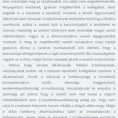
nem indokolják meg az utasításaikat. Ha valaki nem engedelmeskedik,
fenyegetőzni kezdenek, gyakran megfélemlítik a kollégáikat. Nem
engedik ki a hatalmat a kezükből, mindent a lehető legszorosabb
ellenőrzés alatt tartanak. A teljesítmények értékelése kizárólag a hibákra
szorítkozik, ezáltal a vezető kiöli a beosztottjaiból a lendületet és
örömöt, márpedig az embert többnyire ezek motiválják magas szintű
teljesítményre. Vagyis ez a disszonanciához vezető legegyszerűbb
módszer. A rideg és megfélemlítő vezető mindenkire rossz hatást
gyakorol, elveszi a tanárok munkakedvét, sőt, elérheti, hogy a
beosztottjai elidegenedjenek a saját intézményüktől. Bár összességében
negatív ez a stílus, mégis fontos szerepet játszik a vezetői eszköztárban
– feltéve, hogy okosan alkalmazzák. Például krízishelyzetek,
vészhelyzetek esetén, de a nehezen kezelhető kollégákkal szemben is
alkalmazható. Ennek a stílusnak a hatékonysága a következő
kompetenciákon múlik: sikervágy, meggyőzőerő,
kezdeményezőkészség, én-tudatosság, önszabályozás és empátia. A
sikervágy azt jelenti, hogy a vezető nem riad vissza a szigorú
intézkedésektől sem, a kezdeményezőkészség pedig azt, hogy nem
várja ki a kedvező helyzetet, hanem inkább a dolgok elébe megy. Mégis
e stílus hatékony alkalmazásához talán az önszabályozás a
legfontosabb, amely segíti az igazgatót a türelmetlensége kordában