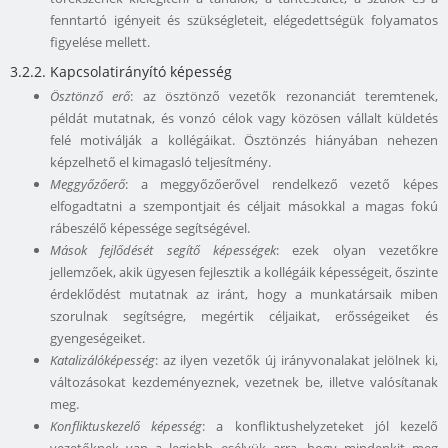
fenntartó igényeit és szükségleteit, elégedettségük folyamatos
figyelése mellett.
3.2.2. Kapcsolatirányító képesség
Ösztönző erő
: az ösztönző vezetők rezonanciát teremtenek,
példát mutatnak, és vonzó célok vagy közösen vállalt küldetés
felé motiválják a kollégáikat. Ösztönzés hiányában nehezen
képzelhető el kimagasló teljesítmény.
Meggyőzőerő
: a meggyőzőerővel rendelkező vezető képes
elfogadtatni a szempontjait és céljait másokkal a magas fokú
rábeszélő képessége segítségével.
Mások fejlődését segítő képességek
: ezek olyan vezetőkre
jellemzőek, akik ügyesen fejlesztik a kollégáik képességeit, őszinte
érdeklődést mutatnak az iránt, hogy a munkatársaik miben
szorulnak segítségre, megértik céljaikat, erősségeiket és
gyengeségeiket.
Katalizálóképesség
: az ilyen vezetők új irányvonalakat jelölnek ki,
változásokat kezdeményeznek, vezetnek be, illetve valósítanak
meg.
Konfliktuskezelő képesség
: a konfliktushelyzeteket jól kezelő