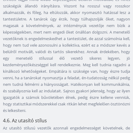
szükségük állandó irányításra. Viszont ha rosszul vagy rosszkor
alkalmazzák, és főleg, ha eltúlozzák, akkor nyomasztó hatással lesz a
tantestületre. A tanárok úgy érzik, hogy túlhajszolják őket, nagyon
magasak a követelmények, az intézményük vezetője nem bízik a
képességeikben, mert nem engedi őket önállóan dolgozni. A menetelő
vezetőknek is engedelmeskedhet a tantestület, de azzal számolnia kell,
hogy nem tud vele azonosulni a kollektíva, ezért ez a módszer kevés a
belülről motivált, valódi és tartós sikerekhez. Annak érdekében, hogy
egy menetelő stílussal élő vezető sikeres legyen, jó
kezdeményezőkészséggel kell rendelkeznie. Meg kell tudnia ragadni a
kínálkozó lehetőségeket. Empátiára is szüksége van, hogy észre tudja
venni, ha a tanárokat nyomasztja a feladat, én-tudatosság nélkül pedig
nem tudná felmérni a hiányosságait. Hatékonyan kell kommunikálnia,
és szabályoznia kell az indulatait. Sajnos gyakori jelenség, hogy az ilyen
igazgatók a számok bűvöletében élnek, pedig észre kellene venniük,
hogy statisztikai módszerekkel csak ritkán lehet megfelelően ösztönözni
és lelkesíteni.
4.6. Az utasító stílus
Az utasító stílusú vezetők azonnali engedelmességet követelnek, de