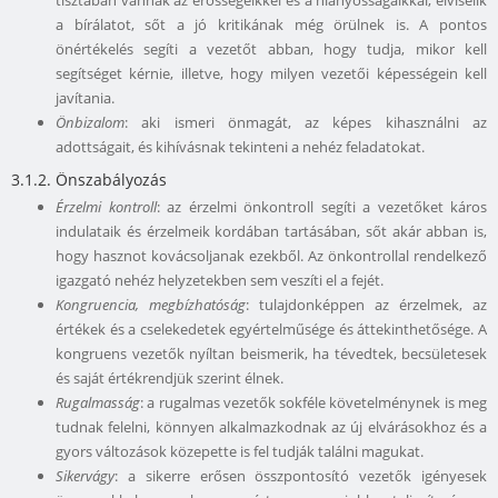
tisztában vannak az erősségeikkel és a hiányosságaikkal, elviselik
a bírálatot, sőt a jó kritikának még örülnek is. A pontos
önértékelés segíti a vezetőt abban, hogy tudja, mikor kell
segítséget kérnie, illetve, hogy milyen vezetői képességein kell
javítania.
Önbizalom
: aki ismeri önmagát, az képes kihasználni az
adottságait, és kihívásnak tekinteni a nehéz feladatokat.
3.1.2. Önszabályozás
Érzelmi kontroll
: az érzelmi önkontroll segíti a vezetőket káros
indulataik és érzelmeik kordában tartásában, sőt akár abban is,
hogy hasznot kovácsoljanak ezekből. Az önkontrollal rendelkező
igazgató nehéz helyzetekben sem veszíti el a fejét.
Kongruencia, megbízhatóság
: tulajdonképpen az érzelmek, az
értékek és a cselekedetek egyértelműsége és áttekinthetősége. A
kongruens vezetők nyíltan beismerik, ha tévedtek, becsületesek
és saját értékrendjük szerint élnek.
Rugalmasság
: a rugalmas vezetők sokféle követelménynek is meg
tudnak felelni, könnyen alkalmazkodnak az új elvárásokhoz és a
gyors változások közepette is fel tudják találni magukat.
Sikervágy
: a sikerre erősen összpontosító vezetők igényesek