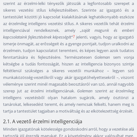
szerint az érzelmi-lelki tényezők játsszák a legfontosabb szerepet a
sikeres vezetési stílus kifejlesztésében. Szerinte az igazgató és a
tantestület közötti jó kapcsolat kialakításának leghatékonyabb eszköze
az érzelmileg intelligens vezetési stílus. A sikeres vezetők tehát érzelmi
intelligenciával rendelkeznek, amely
„saját magunk és emberi
7
kapcsolataink fejlesztésének képességét”
jelenti, vagyis, hogy az igazgató
ismerje önmagát, az erősségeit és a gyenge pontjait, tudjon uralkodni az
érzelmein, tudjon kapcsolatot teremteni, és képes legyen azok tudatos
fenntartására és fejlesztésére. Természetesen
Goleman
sem vonja
kétségbe a tudás fontosságát, hiszen az intelligencia bizonyos szintje
feltétlenül szükséges a sikeres vezetői munkához – legyen szó
munkaközösség-vezetőkről vagy akár igazgatóhelyettesekről –, viszont
véleménye szerint minél magasabb beosztásról van szó, annál nagyobb
szerep jut az érzelmi intelligenciának.
Goleman
szerint az érzelmileg
intelligens vezetésből olyan hatalom sugárzik, amely ösztönzi a
tanárokat, lelkesedést teremt, és amely nemcsak felkelti, hanem meg is
tartja a tantestület tagjaiban a motiváltság és az elkötelezettség érzését.
2.1. A vezető érzelmi intelligenciája
Minden igazgatónak kötelessége gondoskodni arról, hogy a vezetése alá
tartozók jól érezzék magukat. Ez a követelmény akkor valósulhat meg,