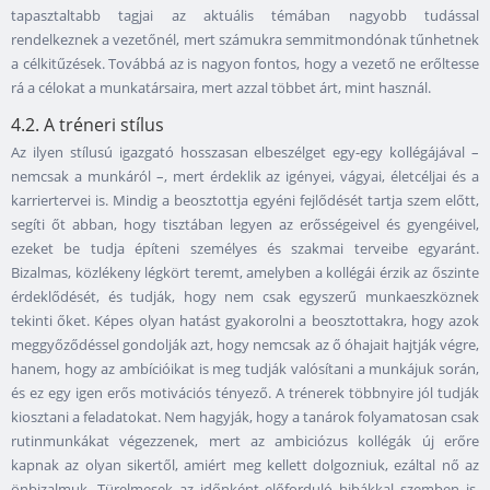
tapasztaltabb tagjai az aktuális témában nagyobb tudással
rendelkeznek a vezetőnél, mert számukra semmitmondónak tűnhetnek
a célkitűzések. Továbbá az is nagyon fontos, hogy a vezető ne erőltesse
rá a célokat a munkatársaira, mert azzal többet árt, mint használ.
4.2. A tréneri stílus
Az ilyen stílusú igazgató hosszasan elbeszélget egy-egy kollégájával –
nemcsak a munkáról –, mert érdeklik az igényei, vágyai, életcéljai és a
karriertervei is. Mindig a beosztottja egyéni fejlődését tartja szem előtt,
segíti őt abban, hogy tisztában legyen az erősségeivel és gyengéivel,
ezeket be tudja építeni személyes és szakmai terveibe egyaránt.
Bizalmas, közlékeny légkört teremt, amelyben a kollégái érzik az őszinte
érdeklődését, és tudják, hogy nem csak egyszerű munkaeszköznek
tekinti őket. Képes olyan hatást gyakorolni a beosztottakra, hogy azok
meggyőződéssel gondolják azt, hogy nemcsak az ő óhajait hajtják végre,
hanem, hogy az ambícióikat is meg tudják valósítani a munkájuk során,
és ez egy igen erős motivációs tényező. A trénerek többnyire jól tudják
kiosztani a feladatokat. Nem hagyják, hogy a tanárok folyamatosan csak
rutinmunkákat végezzenek, mert az ambiciózus kollégák új erőre
kapnak az olyan sikertől, amiért meg kellett dolgozniuk, ezáltal nő az
önbizalmuk. Türelmesek az időnként előforduló hibákkal szemben is,