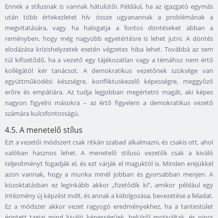
Ennek a stílusnak is vannak hátulütői. Például, ha az igazgató egymás
után több értekezletet hív össze ugyanannak a problémának a
megvitatására, vagy ha halogatja a fontos döntéseket abban a
reményben, hogy még nagyobb egyetértésre is lehet jutni. A döntés
elodázása krízishelyzetek esetén végzetes hiba lehet. Továbbá az sem
túl kifizetődő, ha a vezető egy tájékozatlan vagy a témához nem értő
kollégától kér tanácsot. A demokratikus vezetőnek szüksége van
együttműködési készségre, konfliktuskezelő képességre, meggyőző
erőre és empátiára. Az tudja legjobban megértetni magát, aki képes
nagyon figyelni másokra – az értő figyelem a demokratikus vezető
számára kulcsfontosságú.
4.5. A menetelő stílus
Ezt a vezetői módszert csak ritkán szabad alkalmazni, és csakis ott, ahol
valóban hasznos lehet. A menetelő stílusú vezetők csak a kiváló
teljesítményt fogadják el, és ezt várják el maguktól is. Minden erejükkel
azon vannak, hogy a munka minél jobban és gyorsabban menjen. A
közoktatásban ez leginkább akkor „fizetődik ki”, amikor például egy
intézmény új képzést indít, és annak a kidolgozása, bevezetése a feladat.
Ez a módszer akkor vezet ragyogó eredményekhez, ha a tantestület
érintett tagjai mind kiváló képességűek, belülről motiváltak, és nincs