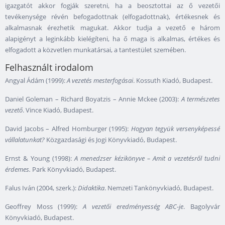
igazgatót akkor fogják szeretni, ha a beosztottai az ő vezetői
tevékenysége révén befogadottnak (elfogadottnak), értékesnek és
alkalmasnak érezhetik magukat. Akkor tudja a vezető e három
alapigényt a leginkább kielégíteni, ha ő maga is alkalmas, értékes és
elfogadott a közvetlen munkatársai, a tantestület szemében.
Felhasznált irodalom
Angyal Ádám (1999):
A vezetés mesterfogásai
. Kossuth Kiadó, Budapest.
Daniel Goleman – Richard Boyatzis – Annie Mckee (2003):
A természetes
vezető
. Vince Kiadó, Budapest.
David Jacobs – Alfred Homburger (1995):
Hogyan tegyük versenyképessé
vállalatunkat?
Közgazdasági és Jogi Könyvkiadó, Budapest.
Ernst & Young (1998):
A menedzser kézikönyve – Amit a vezetésről tudni
érdemes.
Park Könyvkiadó, Budapest.
Falus Iván (2004, szerk.):
Didaktika
. Nemzeti Tankönyvkiadó, Budapest.
Geoffrey Moss (1999):
A vezetői eredményesség ABC-je
. Bagolyvár
Könyvkiadó, Budapest.