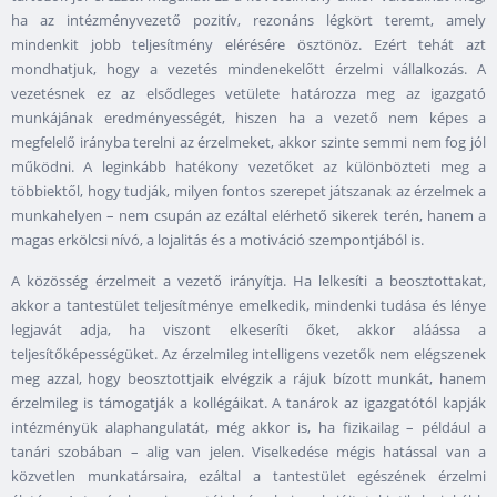
ha az intézményvezető pozitív, rezonáns légkört teremt, amely
mindenkit jobb teljesítmény elérésére ösztönöz. Ezért tehát azt
mondhatjuk, hogy a vezetés mindenekelőtt érzelmi vállalkozás. A
vezetésnek ez az elsődleges vetülete határozza meg az igazgató
munkájának eredményességét, hiszen ha a vezető nem képes a
megfelelő irányba terelni az érzelmeket, akkor szinte semmi nem fog jól
működni. A leginkább hatékony vezetőket az különbözteti meg a
többiektől, hogy tudják, milyen fontos szerepet játszanak az érzelmek a
munkahelyen – nem csupán az ezáltal elérhető sikerek terén, hanem a
magas erkölcsi nívó, a lojalitás és a motiváció szempontjából is.
A közösség érzelmeit a vezető irányítja. Ha lelkesíti a beosztottakat,
akkor a tantestület teljesítménye emelkedik, mindenki tudása és lénye
legjavát adja, ha viszont elkeseríti őket, akkor aláássa a
teljesítőképességüket. Az érzelmileg intelligens vezetők nem elégszenek
meg azzal, hogy beosztottjaik elvégzik a rájuk bízott munkát, hanem
érzelmileg is támogatják a kollégáikat. A tanárok az igazgatótól kapják
intézményük alaphangulatát, még akkor is, ha fizikailag – például a
tanári szobában – alig van jelen. Viselkedése mégis hatással van a
közvetlen munkatársaira, ezáltal a tantestület egészének érzelmi