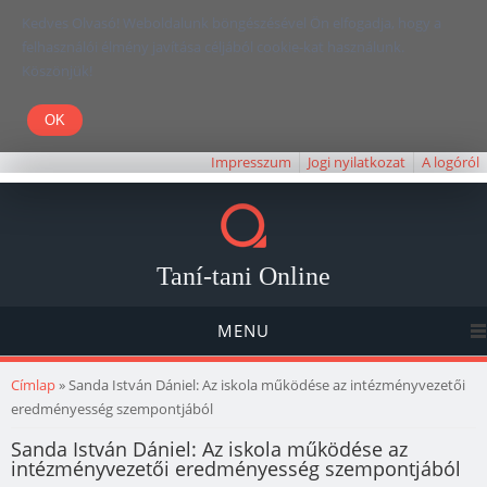
Kedves Olvasó! Weboldalunk böngészésével Ön elfogadja, hogy a
felhasználói élmény javítása céljából cookie-kat használunk.
Köszönjük!
Impresszum
Jogi nyilatkozat
A logóról
Taní-tani Online
MENU
Jelenlegi hely
Címlap
» Sanda István Dániel: Az iskola működése az intézményvezetői
eredményesség szempontjából
Sanda István Dániel: Az iskola működése az
intézményvezetői eredményesség szempontjából