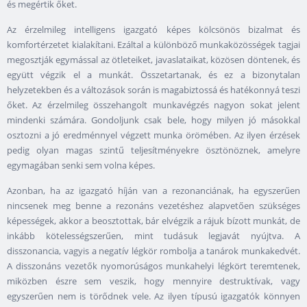
és megértik őket.
Az érzelmileg intelligens igazgató képes kölcsönös bizalmat és
komfortérzetet kialakítani. Ezáltal a különböző munkaközösségek tagjai
megosztják egymással az ötleteiket, javaslataikat, közösen döntenek, és
együtt végzik el a munkát. Összetartanak, és ez a bizonytalan
helyzetekben és a változások során is magabiztossá és hatékonnyá teszi
őket. Az érzelmileg összehangolt munkavégzés nagyon sokat jelent
mindenki számára. Gondoljunk csak bele, hogy milyen jó másokkal
osztozni a jó eredménnyel végzett munka örömében. Az ilyen érzések
pedig olyan magas szintű teljesítményekre ösztönöznek, amelyre
egymagában senki sem volna képes.
Azonban, ha az igazgató híján van a rezonanciának, ha egyszerűen
nincsenek meg benne a rezonáns vezetéshez alapvetően szükséges
képességek, akkor a beosztottak, bár elvégzik a rájuk bízott munkát, de
inkább kötelességszerűen, mint tudásuk legjavát nyújtva. A
disszonancia, vagyis a negatív légkör rombolja a tanárok munkakedvét.
A disszonáns vezetők nyomorúságos munkahelyi légkört teremtenek,
miközben észre sem veszik, hogy mennyire destruktívak, vagy
egyszerűen nem is törődnek vele. Az ilyen típusú igazgatók könnyen