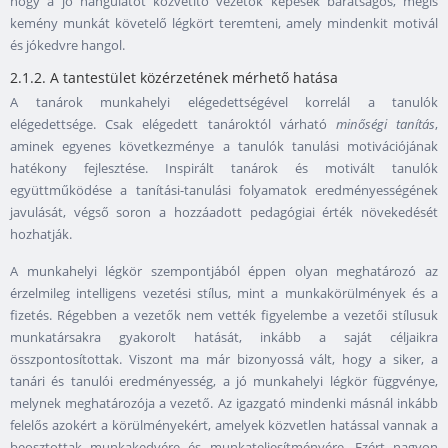
hogy a jó hangulatot közvetítő vezetők képesek barátságos, mégis
kemény munkát követelő légkört teremteni, amely mindenkit motivál
és jókedvre hangol.
2.1.2. A tantestület közérzetének mérhető hatása
A tanárok munkahelyi elégedettségével korrelál a tanulók
elégedettsége. Csak elégedett tanároktól várható
minőségi tanítás
,
aminek egyenes következménye a tanulók tanulási motivációjának
hatékony fejlesztése. Inspirált tanárok és motivált tanulók
együttműködése a tanítási-tanulási folyamatok eredményességének
javulását, végső soron a hozzáadott pedagógiai érték növekedését
hozhatják.
A munkahelyi légkör szempontjából éppen olyan meghatározó az
érzelmileg intelligens vezetési stílus, mint a munkakörülmények és a
fizetés. Régebben a vezetők nem vették figyelembe a vezetői stílusuk
munkatársakra gyakorolt hatását, inkább a saját céljaikra
összpontosítottak. Viszont ma már bizonyossá vált, hogy a siker, a
tanári és tanulói eredményesség, a jó munkahelyi légkör függvénye,
melynek meghatározója a vezető. Az igazgató mindenki másnál inkább
felelős azokért a körülményekért, amelyek közvetlen hatással vannak a
beosztottak munkakedvére és munkateljesítményére. Ezért nagyon