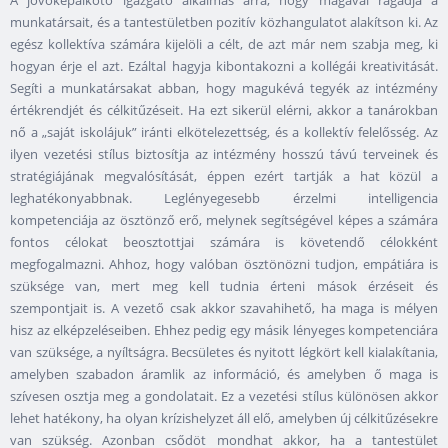
A jövőképalkotó igazgató alkalmas arra, hogy magával ragadja a
munkatársait, és a tantestületben pozitív közhangulatot alakítson ki. Az
egész kollektíva számára kijelöli a célt, de azt már nem szabja meg, ki
hogyan érje el azt. Ezáltal hagyja kibontakozni a kollégái kreativitását.
Segíti a munkatársakat abban, hogy magukévá tegyék az intézmény
értékrendjét és célkitűzéseit. Ha ezt sikerül elérni, akkor a tanárokban
nő a „saját iskolájuk” iránti elkötelezettség, és a kollektív felelősség. Az
ilyen vezetési stílus biztosítja az intézmény hosszú távú terveinek és
stratégiájának megvalósítását, éppen ezért tartják a hat közül a
leghatékonyabbnak. Leglényegesebb érzelmi intelligencia
kompetenciája az ösztönző erő, melynek segítségével képes a számára
fontos célokat beosztottjai számára is követendő célokként
megfogalmazni. Ahhoz, hogy valóban ösztönözni tudjon, empátiára is
szüksége van, mert meg kell tudnia érteni mások érzéseit és
szempontjait is. A vezető csak akkor szavahihető, ha maga is mélyen
hisz az elképzeléseiben. Ehhez pedig egy másik lényeges kompetenciára
van szüksége, a nyíltságra. Becsületes és nyitott légkört kell kialakítania,
amelyben szabadon áramlik az információ, és amelyben ő maga is
szívesen osztja meg a gondolatait. Ez a vezetési stílus különösen akkor
lehet hatékony, ha olyan krízishelyzet áll elő, amelyben új célkitűzésekre
van szükség. Azonban csődöt mondhat akkor, ha a tantestület