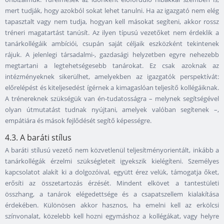
mert tudják, hogy azokból sokat lehet tanulni. Ha az igazgató nem elég
tapasztalt vagy nem tudja, hogyan kell másokat segíteni, akkor rossz
tréneri magatartást tanúsít. Az ilyen típusú vezetőket nem érdeklik a
tanárkollégáik ambíciói, csupán saját céljaik eszközként tekintenek
rájuk. A jelenlegi társadalmi-, gazdasági helyzetben egyre nehezebb
megtartani a legtehetségesebb tanárokat. Ez csak azoknak az
intézményeknek sikerülhet, amelyekben az igazgatók perspektívát:
előrelépést és kiteljesedést ígérnek a kimagaslóan teljesítő kollégáiknak.
A trénereknek szükségük van én-tudatosságra – melynek segítségével
olyan útmutatást tudnak nyújtani, amelyek valóban segítenek –,
empátiára és mások fejlődését segítő képességre.
4.3. A baráti stílus
A baráti stílusú vezető nem közvetlenül teljesítményorientált, inkább a
tanárkollégák érzelmi szükségleteit igyekszik kielégíteni. Személyes
kapcsolatot alakít ki a dolgozóival, együtt érez velük, támogatja őket,
erősíti az összetartozás érzését. Mindent elkövet a tantestületi
összhang, a tanárok elégedettsége és a csapatszellem kialakítása
érdekében. Különösen akkor hasznos, ha emelni kell az erkölcsi
színvonalat, közelebb kell hozni egymáshoz a kollégákat, vagy helyre