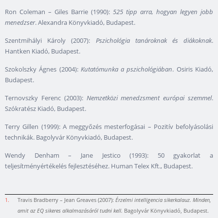
Ron Coleman – Giles Barrie (1990):
525 tipp arra, hogyan legyen jobb
menedzser
. Alexandra Könyvkiadó, Budapest.
Szentmihályi Károly (2007):
Pszichológia tanároknak és diákoknak
.
Hantken Kiadó, Budapest.
Szokolszky Ágnes (2004):
Kutatómunka a pszichológiában
. Osiris Kiadó,
Budapest.
Ternovszky Ferenc (2003):
Nemzetközi menedzsment európai szemmel
.
Szókratész Kiadó, Budapest.
Terry Gillen (1999): A meggyőzés mesterfogásai – Pozitív befolyásolási
technikák. Bagolyvár Könyvkiadó, Budapest.
Wendy Denham – Jane Jestico (1993): 50 gyakorlat a
teljesítményértékelés fejlesztéséhez. Human Telex Kft., Budapest.
1.
Travis Bradberry – Jean Greaves (2007):
Érzelmi intelligencia sikerkalauz. Minden,
amit az EQ sikeres alkalmazásáról tudni kell.
Bagolyvár Könyvkiadó, Budapest.