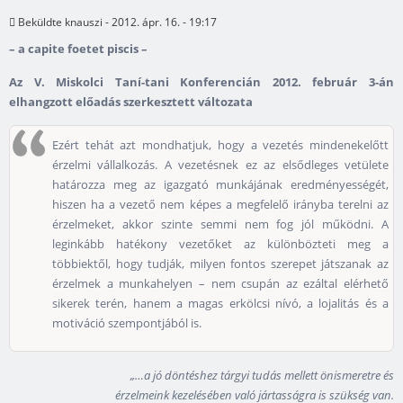
Beküldte
knauszi
- 2012. ápr. 16. - 19:17
– a capite foetet piscis –
Az V. Miskolci Taní-tani Konferencián 2012. február 3-án
elhangzott előadás szerkesztett változata
Ezért tehát azt mondhatjuk, hogy a vezetés mindenekelőtt
érzelmi vállalkozás. A vezetésnek ez az elsődleges vetülete
határozza meg az igazgató munkájának eredményességét,
hiszen ha a vezető nem képes a megfelelő irányba terelni az
érzelmeket, akkor szinte semmi nem fog jól működni. A
leginkább hatékony vezetőket az különbözteti meg a
többiektől, hogy tudják, milyen fontos szerepet játszanak az
érzelmek a munkahelyen – nem csupán az ezáltal elérhető
sikerek terén, hanem a magas erkölcsi nívó, a lojalitás és a
motiváció szempontjából is.
„…a jó döntéshez tárgyi tudás mellett önismeretre és
érzelmeink kezelésében való jártasságra is szükség van.