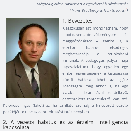
Mégpedig akkor, amikor azt a legnehezebb alkalmazni.”
1
(Travis Bradberry és Jean Greaves
)
1. Bevezetés
Klasszikusan azt mondhatnám, hogy
hipotézisem, de véleményem – sőt
meggyőződésem – szerint is, a
vezetői habitus elsődleges
meghatározója a munkahelyi
klímának. A pedagógus pályán napi
tapasztalatunk, hogy egyetlen egy
ember egyéniségének a kisugárzása
döntő hatással lehet az egész
közösségre, még akkor is, ha egy
kialakult hierarchiával rendelkező,
összeszokott tantestületről van szó.
Különösen igaz (lehet) ez, ha az illető személy a kinevezett vezető
pozícióját tölti be az adott oktatási intézményben.
2. A vezetői habitus és az érzelmi intelligencia
kapcsolata