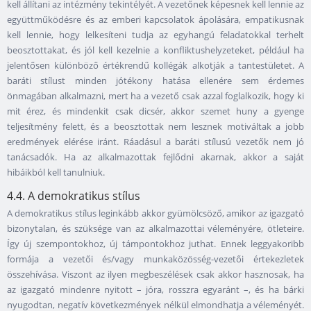
kell állítani az intézmény tekintélyét. A vezetőnek képesnek kell lennie az
együttműködésre és az emberi kapcsolatok ápolására, empatikusnak
kell lennie, hogy lelkesíteni tudja az egyhangú feladatokkal terhelt
beosztottakat, és jól kell kezelnie a konfliktushelyzeteket, például ha
jelentősen különböző értékrendű kollégák alkotják a tantestületet. A
baráti stílust minden jótékony hatása ellenére sem érdemes
önmagában alkalmazni, mert ha a vezető csak azzal foglalkozik, hogy ki
mit érez, és mindenkit csak dicsér, akkor szemet huny a gyenge
teljesítmény felett, és a beosztottak nem lesznek motiváltak a jobb
eredmények elérése iránt. Ráadásul a baráti stílusú vezetők nem jó
tanácsadók. Ha az alkalmazottak fejlődni akarnak, akkor a saját
hibáikból kell tanulniuk.
4.4. A demokratikus stílus
A demokratikus stílus leginkább akkor gyümölcsöző, amikor az igazgató
bizonytalan, és szüksége van az alkalmazottai véleményére, ötleteire.
Így új szempontokhoz, új támpontokhoz juthat. Ennek leggyakoribb
formája a vezetői és/vagy munkaközösség-vezetői értekezletek
összehívása. Viszont az ilyen megbeszélések csak akkor hasznosak, ha
az igazgató mindenre nyitott – jóra, rosszra egyaránt –, és ha bárki
nyugodtan, negatív következmények nélkül elmondhatja a véleményét.