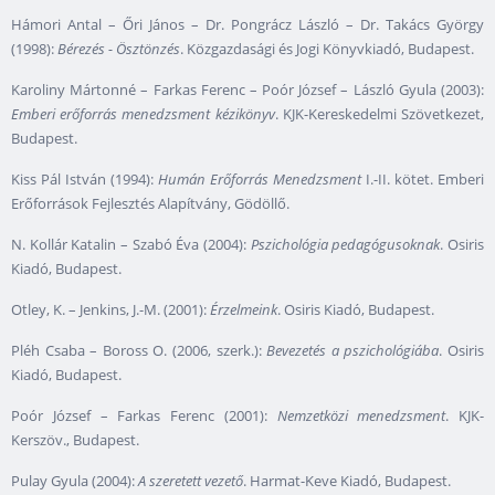
Hámori Antal – Őri János – Dr. Pongrácz László – Dr. Takács György
(1998):
Bérezés - Ösztönzés
. Közgazdasági és Jogi Könyvkiadó, Budapest.
Karoliny Mártonné – Farkas Ferenc – Poór József – László Gyula (2003):
Emberi erőforrás menedzsment kézikönyv
. KJK-Kereskedelmi Szövetkezet,
Budapest.
Kiss Pál István (1994):
Humán Erőforrás Menedzsment
I.-II. kötet. Emberi
Erőforrások Fejlesztés Alapítvány, Gödöllő.
N. Kollár Katalin – Szabó Éva (2004):
Pszichológia pedagógusoknak
. Osiris
Kiadó, Budapest.
Otley, K. – Jenkins, J.-M. (2001):
Érzelmeink
. Osiris Kiadó, Budapest.
Pléh Csaba – Boross O. (2006, szerk.):
Bevezetés a pszichológiába
. Osiris
Kiadó, Budapest.
Poór József – Farkas Ferenc (2001):
Nemzetközi menedzsment
. KJK-
Kerszöv., Budapest.
Pulay Gyula (2004):
A szeretett vezető
. Harmat-Keve Kiadó, Budapest.