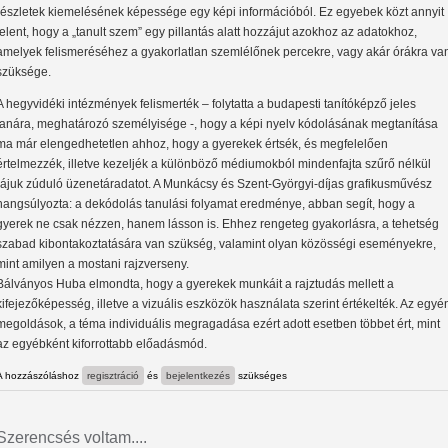
részletek kiemelésének képessége egy képi információból. Ez egyebek közt annyit
jelent, hogy a „tanult szem” egy pillantás alatt hozzájut azokhoz az adatokhoz,
amelyek felismeréséhez a gyakorlatlan szemlélőnek percekre, vagy akár órákra va
szüksége.
A hegyvidéki intézmények felismerték – folytatta a budapesti tanítóképző jeles
tanára, meghatározó személyisége -, hogy a képi nyelv kódolásának megtanítása
ma már elengedhetetlen ahhoz, hogy a gyerekek értsék, és megfelelően
értelmezzék, illetve kezeljék a különböző médiumokból mindenfajta szűrő nélkül
rájuk zúduló üzenetáradatot. A Munkácsy és Szent-Györgyi-díjas grafikusművész
hangsúlyozta: a dekódolás tanulási folyamat eredménye, abban segít, hogy a
gyerek ne csak nézzen, hanem lásson is. Ehhez rengeteg gyakorlásra, a tehetség
szabad kibontakoztatására van szükség, valamint olyan közösségi eseményekre,
mint amilyen a mostani rajzverseny.
Bálványos Huba elmondta, hogy a gyerekek munkáit a rajztudás mellett a
kifejezőképesség, illetve a vizuális eszközök használata szerint értékelték. Az egyé
megoldások, a téma individuális megragadása ezért adott esetben többet ért, mint
az egyébként kiforrottabb előadásmód.
A hozzászóláshoz
regisztráció
és
bejelentkezés
szükséges
Szerencsés voltam....