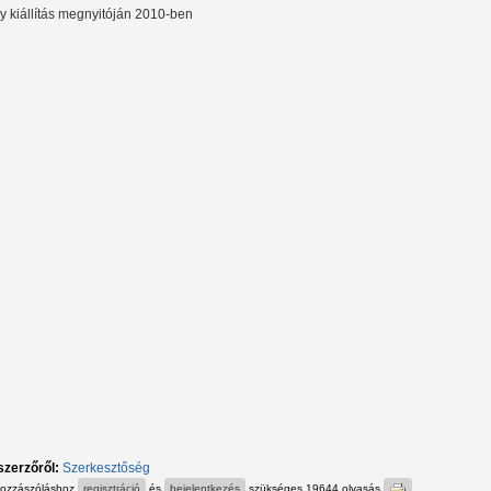
y kiállítás megnyitóján 2010-ben
szerzőről:
Szerkesztőség
hozzászóláshoz
regisztráció
és
bejelentkezés
szükséges
19644 olvasás