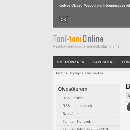
Kedves Olvasó! Weboldalunk böngészésével Ön
A szabad pedagógiai gondolkodás fóruma
SZERZŐINKNEK
KAPCSOLAT
FŐM
Címlap
» Bálványos Huba emlékére
Jelenlegi hely
B
Olvasóterem
RSS – cikkek
RSS – kommentek
Szerzőink
Taní-tani Könyvek
Taní-tani folyóirat 2007-2010