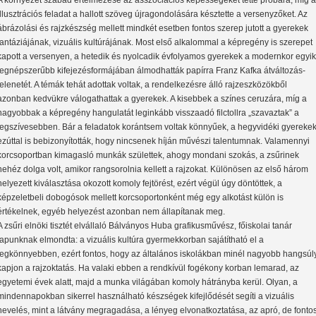
A környezet szabad értelmezése az asszociációs képességeket tette próbára, míg 
illusztrációs feladat a hallott szöveg újragondolására késztette a versenyzőket. Az
ábrázolási és rajzkészség mellett mindkét esetben fontos szerep jutott a gyerekek
fantáziájának, vizuális kultúrájának. Most első alkalommal a képregény is szerepet
kapott a versenyen, a hetedik és nyolcadik évfolyamos gyerekek a modernkor egyik
legnépszerűbb kifejezésformájában álmodhatták papírra Franz Kafka átváltozás-
jelenetét. A témák tehát adottak voltak, a rendelkezésre álló rajzeszközökből
azonban kedvükre válogathattak a gyerekek. A kisebbek a színes ceruzára, míg a
nagyobbak a képregény hangulatát leginkább visszaadó filctollra „szavaztak” a
legszívesebben. Bár a feladatok korántsem voltak könnyűek, a hegyvidéki gyereke
ezúttal is bebizonyították, hogy nincsenek híján művészi talentumnak. Valamennyi
korcsoportban kimagasló munkák születtek, ahogy mondani szokás, a zsűrinek
nehéz dolga volt, amikor rangsorolnia kellett a rajzokat. Különösen az első három
helyezett kiválasztása okozott komoly fejtörést, ezért végül úgy döntöttek, a
képzeletbeli dobogósok mellett korcsoportonként még egy alkotást külön is
értékelnek, egyéb helyezést azonban nem állapítanak meg.
A zsűri elnöki tisztét elvállaló Bálványos Huba grafikusművész, főiskolai tanár
lapunknak elmondta: a vizuális kultúra gyermekkorban sajátítható el a
legkönnyebben, ezért fontos, hogy az általános iskolákban minél nagyobb hangsúl
kapjon a rajzoktatás. Ha valaki ebben a rendkívül fogékony korban lemarad, az
egyetemi évek alatt, majd a munka világában komoly hátrányba kerül. Olyan, a
mindennapokban sikerrel használható készségek kifejlődését segíti a vizuális
nevelés, mint a látvány megragadása, a lényeg elvonatkoztatása, az apró, de fonto