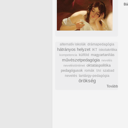
Bá
alternatív iskolák
drámapedagógia
hátrányos helyzet
IKT
iskolakritika
külföld
magyartanítás
kompetencia
művészetpedagógia
nevelés
oktatáspolitika
neveléstörténet
pedagógusok
romák
szabad
SNI
nevelés
tantárgy-pedagógia
örökség
Tovább