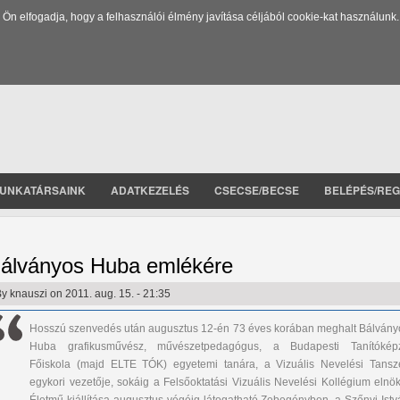
 elfogadja, hogy a felhasználói élmény javítása céljából cookie-kat használunk.
UNKATÁRSAINK
ADATKEZELÉS
CSECSE/BECSE
BELÉPÉS/REG
álványos Huba emlékére
By
knauszi
on 2011. aug. 15. - 21:35
Hosszú szenvedés után augusztus 12-én 73 éves korában meghalt Bálvány
Huba grafikusművész, művészetpedagógus, a Budapesti Tanítókép
Főiskola (majd ELTE TÓK) egyetemi tanára, a Vizuális Nevelési Tansz
egykori vezetője, sokáig a Felsőoktatási Vizuális Nevelési Kollégium elnök