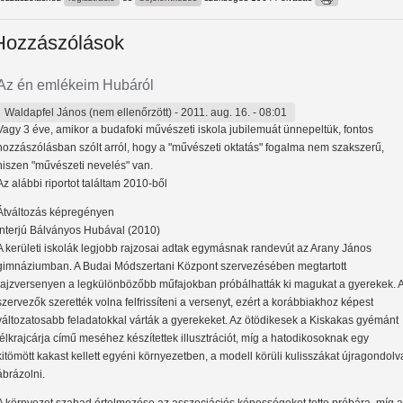
Hozzászólások
Az én emlékeim Hubáról
Waldapfel János (nem ellenőrzött)
- 2011. aug. 16. - 08:01
Vagy 3 éve, amikor a budafoki művészeti iskola jubilemuát ünnepeltük, fontos
hozzászólásban szólt arról, hogy a "művészeti oktatás" fogalma nem szakszerű,
hiszen "művészeti nevelés" van.
Az alábbi riportot találtam 2010-ből
Átváltozás képregényen
Interjú Bálványos Hubával (2010)
A kerületi iskolák legjobb rajzosai adtak egymásnak randevút az Arany János
gimnáziumban. A Budai Módszertani Központ szervezésében megtartott
rajzversenyen a legkülönbözőbb műfajokban próbálhatták ki magukat a gyerekek. 
szervezők szerették volna felfrissíteni a versenyt, ezért a korábbiakhoz képest
változatosabb feladatokkal várták a gyerekeket. Az ötödikesek a Kiskakas gyémánt
félkrajcárja című meséhez készítettek illusztrációt, míg a hatodikosoknak egy
kitömött kakast kellett egyéni környezetben, a modell körüli kulisszákat újragondolv
ábrázolni.