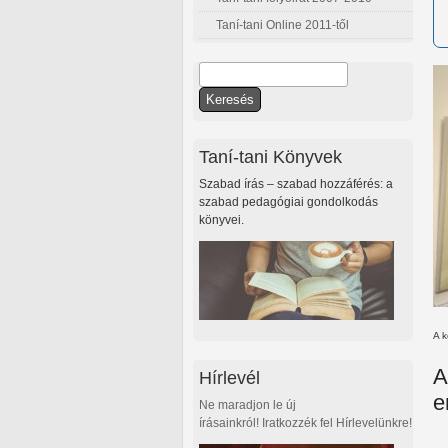
Taní-tani Online 2011-től
Keresés
Keresés űrlap
Taní-tani Könyvek
Szabad írás – szabad hozzáférés: a
szabad pedagógiai gondolkodás
könyvei.
A k
A
Hírlevél
e
Ne maradjon le új
írásainkról! Iratkozzék fel Hírlevelünkre!