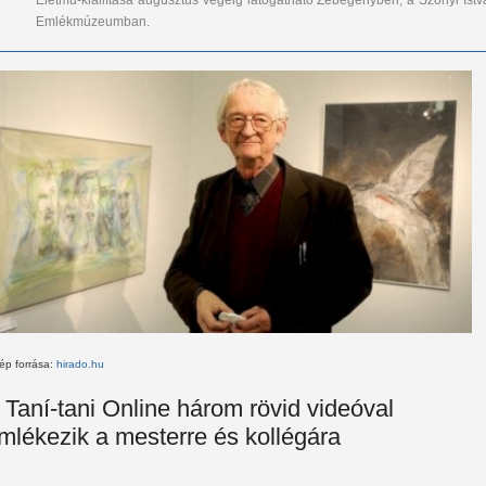
Életmű-kiállítása augusztus végéig látogatható Zebegényben, a Szőnyi Istv
Emlékmúzeumban.
ép forrása:
hirado.hu
 Taní-tani Online három rövid videóval
mlékezik a mesterre és kollégára