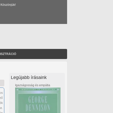
 Köszönjük!
ISZTRÁCIÓ
Legújabb írásaink
Igazságosság és empátia
os
ző
ék
e.