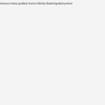
lványos Huba grafikái Kornis Mihály Babérligetkönyvével