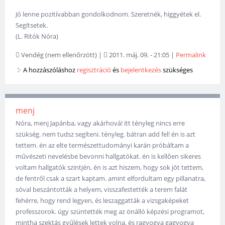
Jó lenne pozitívabban gondolkodnom. Szeretnék, higgyétek el.
Segítsetek.
(L. Ritók Nóra)
Vendég (nem ellenőrzött)
|
2011. máj. 09. - 21:05
|
Permalink
A hozzászóláshoz
regisztráció
és
bejelentkezés
szükséges
menj
Nóra, menj Japánba, vagy akárhová! itt tényleg nincs erre
szükség. nem tudsz segíteni. tényleg. bátran add fel! én is azt
tettem. én az elte természettudományi karán próbáltam a
művészeti nevelésbe bevonni hallgatókat. én is kellően sikeres
voltam hallgatók szintjén, én is azt hiszem, hogy sok jót tettem,
de fentről csak a szart kaptam. amint elfordultam egy pillanatra,
sóval beszántották a helyem, visszafestették a terem falát
fehérre, hogy rend legyen, és leszaggatták a vizsgaképeket
professzorok. úgy szüntették meg az önálló képzési programot,
mintha szektás gyűlések lettek volna. és ragyogva gagyogva