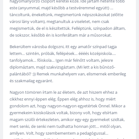
hagyományőrző csoport keretei közé. Ide jártam hetente több
este (anyummal, majd később a testvéremmel együtt) …
táncoltunk, énekeltünk, megismertünk népszokásokat (előtte
városi lány voltam), megtanultuk a viseletet, nem csak
megismertük, de el is készítettük. Felléptünk, színpadon álltam,
de sokszor, később én is konferáltam már a műsorokat.
Bekerültem városba dolgozni, itt egy amatőr színpad tagja
lettem… szintén, próbák, fellépések… éééés középiskola….
tanfolyamok… főiskola… Igen már felnőtt voltam, jelesre
diplomáztam, majd szakvizsgáztam. (Mi lett a kis bűnöző-
palántából? :)) Remek munkahelyem van, elismernek emberileg
és szakmailag egyaránt.
Nagyon tömören írtam le az életem, de azt hiszem ehhez a
cikkhez ennyi éppen elég. Éppen elég ahhoz is, hogy miért
gondolom azt, hogy nagyon-nagyon egyetértek Önnel. Mikor a
gyermekeim kisiskolások voltak, bizony volt, hogy elsírtam
magam szülői értekezleten, amikor egy-egy gyermeket szidtak,
mert senki, de senki nem tudhatta honnan jött… mitől olyan,
amilyen. Volt, hogy szembementem a pedagógussal…