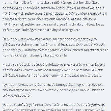
normatíva mellé a fenntartásba a szülői támogatást bekalkulálta a
döntéshozó.) Ez azonban ellehetetlenítette azokat az iskolákat, ahol a
hátrányos helyzetűek aránya meghaladta az 50%-ot. Mert nem volt, aki
a hiányt fedezze. Nem lehet ugyanis ráterhelni azokra, akik nem
hátrányos helyzetűek, nem lenne fair. Igen ám, de akkor ki teszi be az
intézmények költségvetésébe a hiányzó összegeket?
Öt éve ezek az iskolák közoktatási megállapodást köthettek (egy
pályázat keretében) a minisztériummal. Igaz, ez is több sebből vérzett,
de adott egy kiszámítható támogatást, és fenn lehetett tartani ezzel és a
normatívával az intézményt, ha szűkösen is.
Most ez az időszak is véget ért. Sokszoros megkeresésre is nemleges a
döntéshozók válasza. Nem hosszabbítják meg, és nem írnak ki újabb
pályázatot sem. Az indok csupán ennyi: a támogatás nem tervezett.
Így, ha a művészetoktatás normatív támogatása meg is marad, azok,
akik hátrányos helyzetűeket oktatnak, bezárhatják a kaput. Ennyit az
esélyegyenlőségről.
És ott az alapítványi fenntartás is. Talán a közoktatási törvénytervezet
készítői úgy értelmezik, ez valamiféle úri passzió? Igen, vannak iskolák,