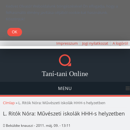
Kedves Olvasó! Weboldalunk böngészésével Ön elfogadja, hogy a
felhasználói élmény javítása céljából cookie-kat használunk.
Köszönjük!
Impresszum
Jogi nyilatkozat
A logóról
Taní-tani Online
MENU
Jelenlegi hely
Címlap
» L. Ritók Nóra: Művészeti iskolák HHH-s helyzetben
L. Ritók Nóra: Művészeti iskolák HHH-s helyzetben
Beküldte
knauszi
- 2011. máj. 09. - 13:11