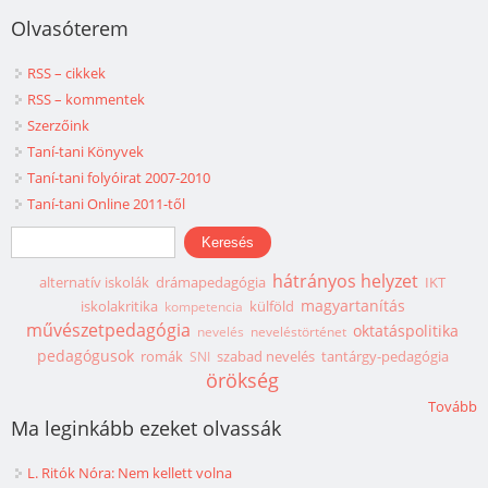
Olvasóterem
RSS – cikkek
RSS – kommentek
Szerzőink
Taní-tani Könyvek
Taní-tani folyóirat 2007-2010
Taní-tani Online 2011-től
Keresés űrlap
Keresés
hátrányos helyzet
alternatív iskolák
drámapedagógia
IKT
magyartanítás
iskolakritika
külföld
kompetencia
művészetpedagógia
oktatáspolitika
nevelés
neveléstörténet
pedagógusok
romák
szabad nevelés
tantárgy-pedagógia
SNI
örökség
Tovább
Ma leginkább ezeket olvassák
L. Ritók Nóra: Nem kellett volna