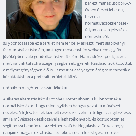
bár ezt már az utóbbi 6-7-
évben érezni lehetett,
hiszen a
normatívacsökkentések
folyamatosan jelezték: a
döntéshozók
súlypontozásába ez a terület nem fér be. Másrészt, mert alapítványi
fenntartású az iskolám, ami ugye most enyhén szólva nem egy fix
jövőképben való gondolkodást vetít előre. Harmadrészt pedig azért,
mert nálunk túl sok a szegénységben élő gyerek. Ráadásul sok közöttük
a mélyszegénységben élő is. És most az esélyegyenlőség sem tartozik a
közoktatásban a preferált területek közé.
Próbálom megérteni a szándékokat.
A sikeres alternatív iskolák többek között abban is különböznek a
normál iskoláktól, hogy mindegyikben hangsúlyozott a művészeti
nevelés. A fejlesztésnek kiemelt része az érzelmi intelligencia fejlesztése,
ami a művészetek eszközeivel a leghatékonyabb, és köztudottan ez
segít hozzá bennünket az életben való boldoguláshoz. De valahogy
napjaink magyar oktatásban ez fokozatosan fölösleges, mellékes