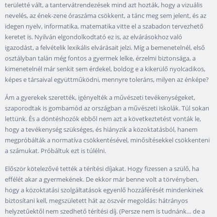
területté vált, a tantervátrendezések mind azt hozták, hogy a vizuális
nevelés, az ének-zene óraszáma csökkent, a tánc meg sem jelent, és az
idegen nyelv, informatika, matematika vitte el a szabadon tervezhető
keretet is. Nyilván elgondolkodtató ez is, az elvárásokhoz való
igazodást, a felvételik lexikális elvárásait jelzi. Míg a bemenetelnél, első
osztályban talán még fontos a gyermek lelke, érzelmi biztonsága, a
kimenetelnél már senkit sem érdekel, boldog e a kikerülő nyolcadikos,
képes e társaival együttműködni, mennyre toleráns, milyen az énképe?
Ám a gyerekek szerették, igényelték a művészeti tevékenységeket,
szaporodtak is gombamód az országban a művészeti iskolák. Túl sokan
lettünk. És a döntéshozók ebből nem azt a következtetést vonták le,
hogy a tevékenység szükséges, és hiányzik a közoktatásból, hanem
megpróbálták a normatíva csökkentésével, minősítésekkel csökkenteni
a számukat. Próbáltuk ezt is túlélni.
Először kötelezővé tették a térítési díjakat. Hogy fizessen a szülő, ha
effélét akar a gyermekének. De ekkor már benne volt a törvényben,
hogy a közoktatási szolgáltatások egyenlő hozzáférését mindenkinek
biztosítani kell, megszületett hát az öszvér megoldás: hátrányos
helyzetűektől nem szedhető térítési díj. (Persze nem is tudnánk… de a