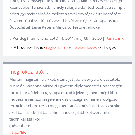
lobbytevékenységet folytatnának társadalmi szervezetekkel (pl.
Köznevelési Tanács stb.) amely rábírja a döntéshozókat a szimpla
pénzügyi racionalizálás mellett a tevékenységek értelmezésére
és az európai szintű művészeti tevékenységek támogatására.
Üdvözlettel, Lévai Péter a Minősítő Testület elnöke
Vendég (nem ellenőrzött)
|
2011. máj. 09. - 20:20
|
Permalink
A hozzászóláshoz
regisztráció
és
bejelentkezés
szükséges
még fokozható....
Miután megírtam a cikket, utána jött ez, bizonyára olvastátok:
"Demján Sándor a Miskolci Egyetem diplomaosztó ünnepségén
tartott beszédében úgy fogalmazott: jelenleg nem még több
művészre van szüksége ennek az országnak, hanem dolgozó,
termelő emberekre. Ő maga betiltaná a művészeti szakköröket
azokban az iskolákban, ahol nincs legalább kétszer annyi
technikai szakkör."
(bővebben:
http://life-