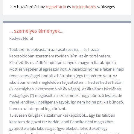
A hozzászóláshoz
regisztráció
és
bejelentkezés
szükséges
... személyes élmények...
Kedves Nóra!
Többször is elolvastam az írását (ezt is), … és hozzá
kapcsolódóan szeretném röviden leírni az én történetem.
Kissé zűrös családból indultam, anyuka nagyon fiatal, apuka
ivott és végtelenül agresszív volt. A vasalózsinór és a fakanál napi
rendszerességgel landolt a hátunkon (egy testvérem van). Az
iskolában ennek megfelelően teljesítettem… kettes kettes hátán
(8. osztályban 7 kettesem volt év végén). Az általános iskolában
Pedagógus (?) megjósolta a szüleimnek, hogy bűnöző leszek, de
mivel rendkívül intelligens vagyok, így nem holmi piti kis bűnöző,
hanem az interpool fog körözni.
15 évesen kirúgtak a szakmunkásképzőből… Egy kis faluban
kezdtem dolgozni tsz irodán, ahol Pannika néni maga köré
gyűjtötte a falu lakosságát (gyerekeket, felnőtteket) egy