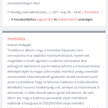
Szeretettel:Zágon Mari
Vendég (nem ellenőrzött)
|
2011. máj. 09. - 16:45
|
Permalink
A hozzászóláshoz
regisztráció
és
bejelentkezés
szükséges
minősítés
Kedves Kollégák!
Továbbra is állítom, hogy a minősítés folyamata nem
sorvasztotta el az alapfokú művészetoktatást, hanem két
megoldást is kínált: egyrészt a szakmai szervezetek által
jóáhagyott eljárásrend szerint bebizonyította a művészetoktatás
életképességét és magas színvonalát, másrészt pedig a kevésbé
összeszedett intézményeknél igyekezett rendet teremteni pont
azzal a szándékkal, hogy ne lehessen belekötni a működésükbe.
Mindkettő hasznos tevékenység volt, amelyet az intézmények is
elismernek. A többi résznél sajnos igazat kell adnom, de nem
látom azt, hogy a szakmai szervezetek olyan mértékben
hallatnák a hangjukat és ÖSSZEFOGVA olyan mértékű