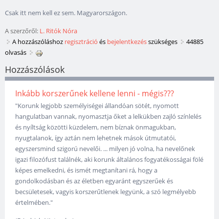
Csak itt nem kell ez sem. Magyarországon.
A szerzőről:
L. Ritók Nóra
A hozzászóláshoz
regisztráció
és
bejelentkezés
szükséges
44885
olvasás
Hozzászólások
Inkább korszerűnek kellene lenni - mégis???
"Korunk legjobb személyiségei állandóan sötét, nyomott
hangulatban vannak, nyomasztja őket a lelkükben zajló színlelés
és nyíltság közötti küzdelem, nem bíznak önmagukban,
nyugtalanok, így aztán nem lehetnek mások útmutatói,
egyszersmind szigorú nevelői. ... milyen jó volna, ha nevelőnek
igazi filozófust találnék, aki korunk általános fogyatékosságai fölé
képes emelkedni, és ismét megtanítani rá, hogy a
gondolkodásban és az életben egyaránt egyszerűek és
becsületesek, vagyis korszerűtlenek legyünk, a szó legmélyebb
értelmében."