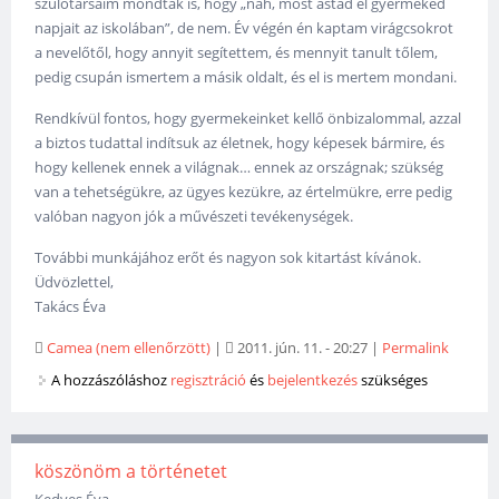
szülőtársaim mondták is, hogy „nah, most ástad el gyermeked
napjait az iskolában”, de nem. Év végén én kaptam virágcsokrot
a nevelőtől, hogy annyit segítettem, és mennyit tanult tőlem,
pedig csupán ismertem a másik oldalt, és el is mertem mondani.
Rendkívül fontos, hogy gyermekeinket kellő önbizalommal, azzal
a biztos tudattal indítsuk az életnek, hogy képesek bármire, és
hogy kellenek ennek a világnak… ennek az országnak; szükség
van a tehetségükre, az ügyes kezükre, az értelmükre, erre pedig
valóban nagyon jók a művészeti tevékenységek.
További munkájához erőt és nagyon sok kitartást kívánok.
Üdvözlettel,
Takács Éva
Camea (nem ellenőrzött)
|
2011. jún. 11. - 20:27
|
Permalink
A hozzászóláshoz
regisztráció
és
bejelentkezés
szükséges
köszönöm a történetet
Kedves Éva,