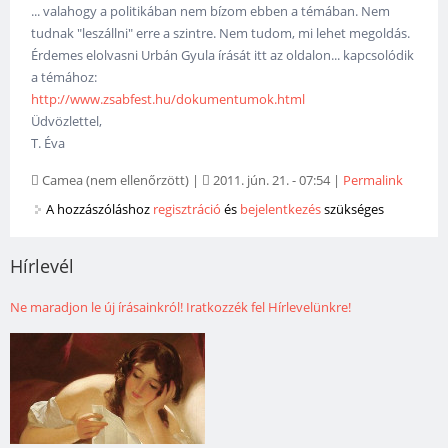
... valahogy a politikában nem bízom ebben a témában. Nem
tudnak "leszállni" erre a szintre. Nem tudom, mi lehet megoldás.
Érdemes elolvasni Urbán Gyula írását itt az oldalon... kapcsolódik
a témához:
http://www.zsabfest.hu/dokumentumok.html
Üdvözlettel,
T. Éva
Camea (nem ellenőrzött)
|
2011. jún. 21. - 07:54
|
Permalink
A hozzászóláshoz
regisztráció
és
bejelentkezés
szükséges
Hírlevél
Ne maradjon le új írásainkról! Iratkozzék fel Hírlevelünkre!