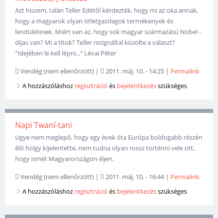
Azt hiszem, talán Teller Edétől kérdezték, hogy mi az oka annak,
hogy a magyarok olyan ötletgazdagok termékenyek és
lendületesek. Miért van az, hogy sok magyar származású Nobel -
díjas van? Mi a titok? Teller rezignáltal közölte a választ?
"Idejében le kell lépni..." Lévai Péter
Vendég (nem ellenőrzött)
|
2011. máj. 10. - 14:25
|
Permalink
A hozzászóláshoz
regisztráció
és
bejelentkezés
szükséges
Napi Twaní-tani
Ugye nem meglepő, hogy egy évek óta Európa boldogabb részén
élő hölgy kijelentette, nem tudna olyan rossz történni vele ott,
hogy ismét Magyarországon éljen.
Vendég (nem ellenőrzött)
|
2011. máj. 10. - 16:44
|
Permalink
A hozzászóláshoz
regisztráció
és
bejelentkezés
szükséges