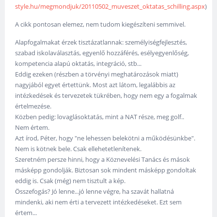
style.hu/megmondjuk/20110502_muveszet_oktatas_schilling.aspx
)
A cikk pontosan elemez, nem tudom kiegészíteni semmivel.
Alapfogalmakat érzek tisztázatlannak: személyiségfejlesztés,
szabad iskolaválasztás, egyenlő hozzáférés, esélyegyenlőség,
kompetencia alapú oktatás, integráció, stb...
Eddig ezeken (részben a törvényi meghatározások miatt)
nagyjából egyet értettünk. Most azt látom, legalábbis az
intézkedések és tervezetek tükrében, hogy nem egy a fogalmak
értelmezése.
Közben pedig: lovaglásoktatás, mint a NAT része, meg golf..
Nem értem.
Azt írod, Péter, hogy "ne lehessen belekötni a működésünkbe".
Nem is kötnek bele. Csak ellehetetlenítenek.
Szeretném persze hinni, hogy a Köznevelési Tanács és mások
másképp gondolják. Biztosan sok mindent másképp gondoltak
eddig is. Csak (még) nem tisztult a kép.
Összefogás? Jó lenne...jó lenne végre, ha szavát hallatná
mindenki, aki nem érti a tervezett intézkedéseket. Ezt sem
értem...