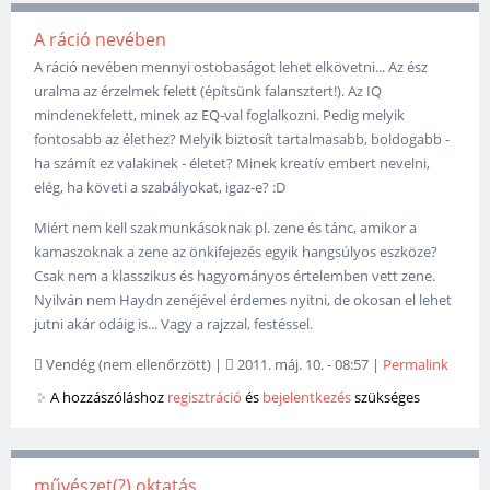
A ráció nevében
A ráció nevében mennyi ostobaságot lehet elkövetni... Az ész
uralma az érzelmek felett (építsünk falansztert!). Az IQ
mindenekfelett, minek az EQ-val foglalkozni. Pedig melyik
fontosabb az élethez? Melyik biztosít tartalmasabb, boldogabb -
ha számít ez valakinek - életet? Minek kreatív embert nevelni,
elég, ha követi a szabályokat, igaz-e? :D
Miért nem kell szakmunkásoknak pl. zene és tánc, amikor a
kamaszoknak a zene az önkifejezés egyik hangsúlyos eszköze?
Csak nem a klasszikus és hagyományos értelemben vett zene.
Nyilván nem Haydn zenéjével érdemes nyitni, de okosan el lehet
jutni akár odáig is... Vagy a rajzzal, festéssel.
Vendég (nem ellenőrzött)
|
2011. máj. 10. - 08:57
|
Permalink
A hozzászóláshoz
regisztráció
és
bejelentkezés
szükséges
művészet(?) oktatás