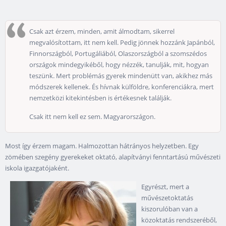
Csak azt érzem, minden, amit álmodtam, sikerrel
megvalósítottam, itt nem kell. Pedig jönnek hozzánk Japánból,
Finnországból, Portugáliából, Olaszországból a szomszédos
országok mindegyikéből, hogy nézzék, tanulják, mit, hogyan
teszünk. Mert problémás gyerek mindenütt van, akikhez más
módszerek kellenek. És hívnak külföldre, konferenciákra, mert
nemzetközi kitekintésben is értékesnek találják.
Csak itt nem kell ez sem. Magyarországon.
Most így érzem magam. Halmozottan hátrányos helyzetben. Egy
zömében szegény gyerekeket oktató, alapítványi fenntartású művészeti
iskola igazgatójaként.
Egyrészt, mert a
művészetoktatás
kiszorulóban van a
közoktatás rendszeréből,