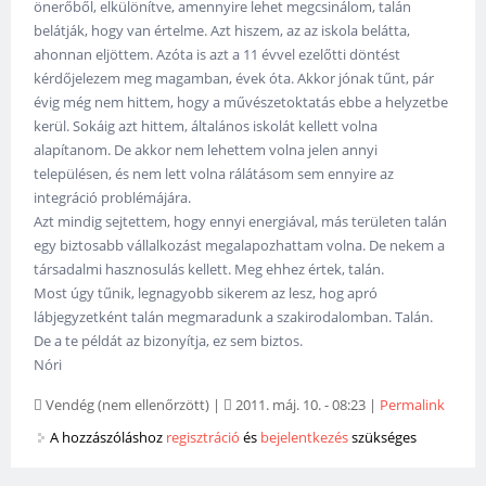
önerőből, elkülönítve, amennyire lehet megcsinálom, talán
belátják, hogy van értelme. Azt hiszem, az az iskola belátta,
ahonnan eljöttem. Azóta is azt a 11 évvel ezelőtti döntést
kérdőjelezem meg magamban, évek óta. Akkor jónak tűnt, pár
évig még nem hittem, hogy a művészetoktatás ebbe a helyzetbe
kerül. Sokáig azt hittem, általános iskolát kellett volna
alapítanom. De akkor nem lehettem volna jelen annyi
településen, és nem lett volna rálátásom sem ennyire az
integráció problémájára.
Azt mindig sejtettem, hogy ennyi energiával, más területen talán
egy biztosabb vállalkozást megalapozhattam volna. De nekem a
társadalmi hasznosulás kellett. Meg ehhez értek, talán.
Most úgy tűnik, legnagyobb sikerem az lesz, hog apró
lábjegyzetként talán megmaradunk a szakirodalomban. Talán.
De a te példát az bizonyítja, ez sem biztos.
Nóri
Vendég (nem ellenőrzött)
|
2011. máj. 10. - 08:23
|
Permalink
A hozzászóláshoz
regisztráció
és
bejelentkezés
szükséges