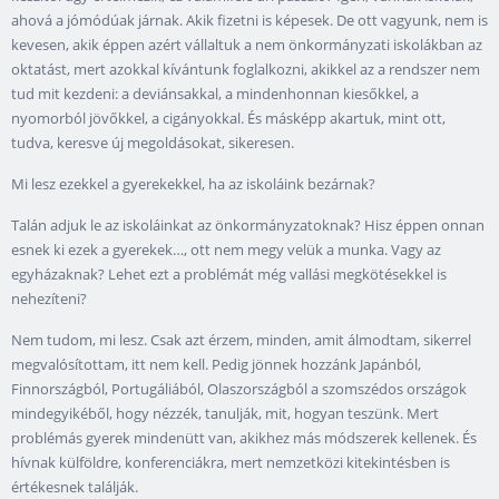
ahová a jómódúak járnak. Akik fizetni is képesek. De ott vagyunk, nem is
kevesen, akik éppen azért vállaltuk a nem önkormányzati iskolákban az
oktatást, mert azokkal kívántunk foglalkozni, akikkel az a rendszer nem
tud mit kezdeni: a deviánsakkal, a mindenhonnan kiesőkkel, a
nyomorból jövőkkel, a cigányokkal. És másképp akartuk, mint ott,
tudva, keresve új megoldásokat, sikeresen.
Mi lesz ezekkel a gyerekekkel, ha az iskoláink bezárnak?
Talán adjuk le az iskoláinkat az önkormányzatoknak? Hisz éppen onnan
esnek ki ezek a gyerekek…, ott nem megy velük a munka. Vagy az
egyházaknak? Lehet ezt a problémát még vallási megkötésekkel is
nehezíteni?
Nem tudom, mi lesz. Csak azt érzem, minden, amit álmodtam, sikerrel
megvalósítottam, itt nem kell. Pedig jönnek hozzánk Japánból,
Finnországból, Portugáliából, Olaszországból a szomszédos országok
mindegyikéből, hogy nézzék, tanulják, mit, hogyan teszünk. Mert
problémás gyerek mindenütt van, akikhez más módszerek kellenek. És
hívnak külföldre, konferenciákra, mert nemzetközi kitekintésben is
értékesnek találják.