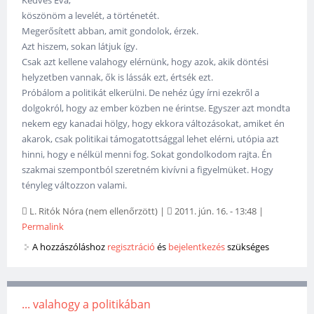
köszönöm a levelét, a történetét.
Megerősített abban, amit gondolok, érzek.
Azt hiszem, sokan látjuk így.
Csak azt kellene valahogy elérnünk, hogy azok, akik döntési
helyzetben vannak, ők is lássák ezt, értsék ezt.
Próbálom a politikát elkerülni. De nehéz úgy írni ezekről a
dolgokról, hogy az ember közben ne érintse. Egyszer azt mondta
nekem egy kanadai hölgy, hogy ekkora változásokat, amiket én
akarok, csak politikai támogatottsággal lehet elérni, utópia azt
hinni, hogy e nélkül menni fog. Sokat gondolkodom rajta. Én
szakmai szempontból szeretném kivívni a figyelmüket. Hogy
tényleg változzon valami.
L. Ritók Nóra (nem ellenőrzött)
|
2011. jún. 16. - 13:48
|
Permalink
A hozzászóláshoz
regisztráció
és
bejelentkezés
szükséges
... valahogy a politikában