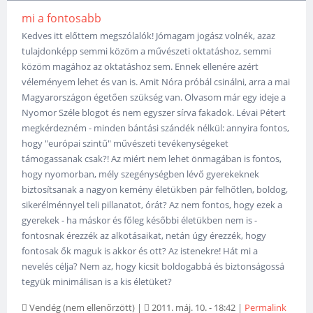
mi a fontosabb
Kedves itt előttem megszólalók! Jómagam jogász volnék, azaz
tulajdonképp semmi közöm a művészeti oktatáshoz, semmi
közöm magához az oktatáshoz sem. Ennek ellenére azért
véleményem lehet és van is. Amit Nóra próbál csinálni, arra a mai
Magyarországon égetően szükség van. Olvasom már egy ideje a
Nyomor Széle blogot és nem egyszer sírva fakadok. Lévai Pétert
megkérdezném - minden bántási szándék nélkül: annyira fontos,
hogy "európai szintű" művészeti tevékenységeket
támogassanak csak?! Az miért nem lehet önmagában is fontos,
hogy nyomorban, mély szegénységben lévő gyerekeknek
biztosítsanak a nagyon kemény életükben pár felhőtlen, boldog,
sikerélménnyel teli pillanatot, órát? Az nem fontos, hogy ezek a
gyerekek - ha máskor és főleg későbbi életükben nem is -
fontosnak érezzék az alkotásaikat, netán úgy érezzék, hogy
fontosak ők maguk is akkor és ott? Az istenekre! Hát mi a
nevelés célja? Nem az, hogy kicsit boldogabbá és biztonságossá
tegyük minimálisan is a kis életüket?
Vendég (nem ellenőrzött)
|
2011. máj. 10. - 18:42
|
Permalink