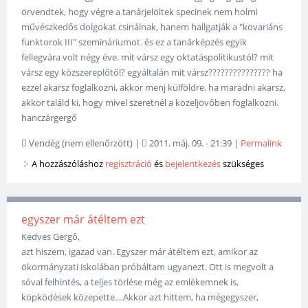
örvendtek, hogy végre a tanárjelöltek specinek nem holmi
művészkedős dolgokat csinálnak, hanem hallgatják a "kovariáns
funktorok III" szemináriumot. és ez a tanárképzés egyik
fellegvára volt négy éve. mit vársz egy oktatáspolitikustól? mit
vársz egy közszereplőtől? egyáltalán mit vársz??????????????? ha
ezzel akarsz foglalkozni, akkor menj külföldre. ha maradni akarsz,
akkor találd ki, hogy mivel szeretnél a közeljövőben foglalkozni.
hanczárgergő
Vendég (nem ellenőrzött)
|
2011. máj. 09. - 21:39
|
Permalink
A hozzászóláshoz
regisztráció
és
bejelentkezés
szükséges
egyszer már átéltem ezt
Kedves Gergő,
azt hiszem, igazad van. Egyszer már átéltem ezt, amikor az
ökormányzati iskolában próbáltam ugyanezt. Ott is megvolt a
sóval felhintés, a teljes törlése még az emlékemnek is,
köpködések közepette....Akkor azt hittem, ha mégegyszer,