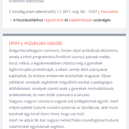
(Friedrich Nietzsche)
Vendég (nem ellenőrzött)
|
2011. máj. 09. - 15:57
|
Permalink
A hozzászóláshoz
regisztráció
és
bejelentkezés
szükséges
HHH-s művészeti iskolák
Drága Nóra!Nagyon szomorú, hiszen olyat próbálnak eltűntetni,
amely a HHH programokra fordított iszonyú pénzek mellet,
kívül, nélkül, a legsikeresebben oldotta meg a gyerekek
legfontosabb problémáját, a sikert, amely által szárnyakat
kaphattak, és értékes embernek érezhették magukat. Olyan
példákat, amelyek segítettek megcáfolni azokat a pedagógus
előítéleteket, amelyek szerint ezek a gyerekek motiválatlanok,
érdektelenek, és nem érték számukra a tanulás.
Nagyon, nagyon szomorú vagyok sok kollégámmal együtt, mert
milyen példát tudunk mutatni azoknak az iskoláknak, akik most
kezdnek egy kicsit bízni, hinni, hogy van kiút.
Azért ne adjuk fel, bár nagyon nehéz!Talán összefogással tudunk
valamicskét egymásnak segíteni.