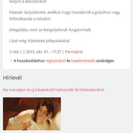
Golyót a dezodorból!
Feladat: Golyóátvitel, anélkül, hogy hozzáérnél a golyóhoz vagy
fölfordítanád a tölcsért!
(Megoldás, mint az ikergolyóknál: forgatni kell)
Lásd még: Kísérletek pillepalackkal
vilsi
|
2015. okt. 01. - 17:37
|
Permalink
A hozzászóláshoz
regisztráció
és
bejelentkezés
szükséges
Hírlevél
Ne maradjon le új írásainkról! Iratkozzék fel Hírlevelünkre!