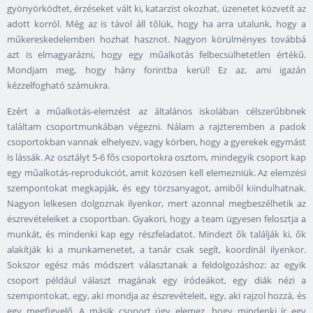
gyönyörködtet, érzéseket vált ki, katarzist okozhat, üzenetet közvetít az
adott korról. Még az is távol áll tőlük, hogy ha arra utalunk, hogy a
műkereskedelemben hozhat hasznot. Nagyon körülményes továbbá
azt is elmagyarázni, hogy egy műalkotás felbecsülhetetlen értékű.
Mondjam meg, hogy hány forintba kerül! Ez az, ami igazán
kézzelfogható számukra.
Ezért a műalkotás-elemzést az általános iskolában célszerűbbnek
találtam csoportmunkában végezni. Nálam a rajzteremben a padok
csoportokban vannak elhelyezv, vagy körben, hogy a gyerekek egymást
is lássák. Az osztályt 5-6 fős csoportokra osztom, mindegyik csoport kap
egy műalkotás-reprodukciót, amit közösen kell elemezniük. Az elemzési
szempontokat megkapják, és egy törzsanyagot, amiből kiindulhatnak.
Nagyon lelkesen dolgoznak ilyenkor, mert azonnal megbeszélhetik az
észrevételeiket a csoportban. Gyakori, hogy a team ügyesen felosztja a
munkát, és mindenki kap egy részfeladatot. Mindezt ők találják ki, ők
alakítják ki a munkamenetet, a tanár csak segít, koordinál ilyenkor.
Sokszor egész más módszert választanak a feldolgozáshoz: az egyik
csoport például választ magának egy íródeákot, egy diák nézi a
szempontokat, egy, aki mondja az észrevételeit, egy, aki rajzol hozzá, és
egy megfigyelő. A másik csoport úgy elemez, hogy mindenki ír egy