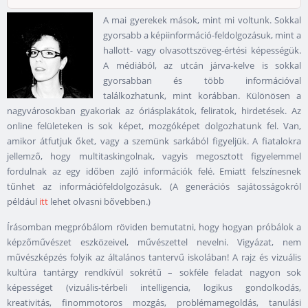
A mai gyerekek mások, mint mi voltunk. Sokkal
gyorsabb a képiinformáció-feldolgozásuk, mint a
hallott- vagy olvasottszöveg-értési képességük.
A médiából, az utcán járva-kelve is sokkal
gyorsabban és több információval
találkozhatunk, mint korábban. Különösen a
nagyvárosokban gyakoriak az óriásplakátok, feliratok, hirdetések. Az
online felületeken is sok képet, mozgóképet dolgozhatunk fel. Van,
amikor átfutjuk őket, vagy a szemünk sarkából figyeljük. A fiatalokra
jellemző, hogy multitaskingolnak, vagyis megosztott figyelemmel
fordulnak az egy időben zajló információk felé. Emiatt felszínesnek
tűnhet az információfeldolgozásuk. (A generációs sajátosságokról
például
itt
lehet olvasni bővebben.)
Írásomban megpróbálom röviden bemutatni, hogy hogyan próbálok a
képzőművészet eszközeivel, művészettel nevelni. Vigyázat, nem
művészképzés folyik az általános tantervű iskolában! A rajz és vizuális
kultúra tantárgy rendkívül sokrétű – sokféle feladat nagyon sok
képességet (vizuális-térbeli intelligencia, logikus gondolkodás,
kreativitás, finommotoros mozgás, problémamegoldás, tanulási