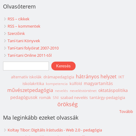
Olvasóterem
RSS – cikkek
RSS – kommentek
Szerzőink
Taní-tani Könyvek
Taní-tani folyóirat 2007-2010
Taní-tani Online 2011-től
Keresés űrlap
Keresés
hátrányos helyzet
alternatív iskolák
drámapedagógia
IKT
magyartanítás
iskolakritika
külföld
kompetencia
művészetpedagógia
oktatáspolitika
nevelés
neveléstörténet
pedagógusok
romák
szabad nevelés
tantárgy-pedagógia
SNI
örökség
Tovább
Ma leginkább ezeket olvassák
Koltay Tibor: Digitális írástudás - Web 2.0 - pedagógia