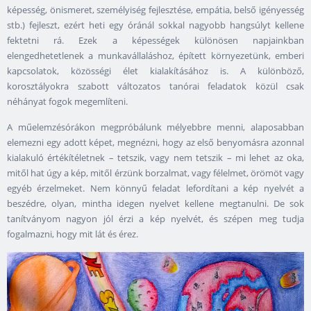
képesség, önismeret, személyiség fejlesztése, empátia, belső igényesség
stb.) fejleszt, ezért heti egy óránál sokkal nagyobb hangsúlyt kellene
fektetni rá. Ezek a képességek különösen napjainkban
elengedhetetlenek a munkavállaláshoz, épített környezetünk, emberi
kapcsolatok, közösségi élet kialakításához is. A különböző,
korosztályokra szabott változatos tanórai feladatok közül csak
néhányat fogok megemlíteni.
A műelemzésórákon megpróbálunk mélyebbre menni, alaposabban
elemezni egy adott képet, megnézni, hogy az első benyomásra azonnal
kialakuló értékítéletnek – tetszik, vagy nem tetszik – mi lehet az oka,
mitől hat úgy a kép, mitől érzünk borzalmat, vagy félelmet, örömöt vagy
egyéb érzelmeket. Nem könnyű feladat lefordítani a kép nyelvét a
beszédre, olyan, mintha idegen nyelvet kellene megtanulni. De sok
tanítványom nagyon jól érzi a kép nyelvét, és szépen meg tudja
fogalmazni, hogy mit lát és érez.