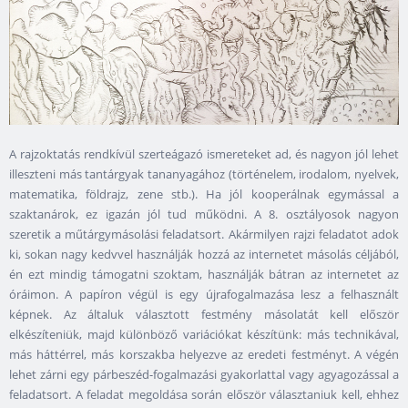
A rajzoktatás rendkívül szerteágazó ismereteket ad, és nagyon jól lehet
illeszteni más tantárgyak tananyagához (történelem, irodalom, nyelvek,
matematika, földrajz, zene stb.). Ha jól kooperálnak egymással a
szaktanárok, ez igazán jól tud működni. A 8. osztályosok nagyon
szeretik a műtárgymásolási feladatsort. Akármilyen rajzi feladatot adok
ki, sokan nagy kedvvel használják hozzá az internetet másolás céljából,
én ezt mindig támogatni szoktam, használják bátran az internetet az
óráimon. A papíron végül is egy újrafogalmazása lesz a felhasznált
képnek. Az általuk választott festmény másolatát kell először
elkészíteniük, majd különböző variációkat készítünk: más technikával,
más háttérrel, más korszakba helyezve az eredeti festményt. A végén
lehet zárni egy párbeszéd-fogalmazási gyakorlattal vagy agyagozással a
feladatsort. A feladat megoldása során először választaniuk kell, ehhez