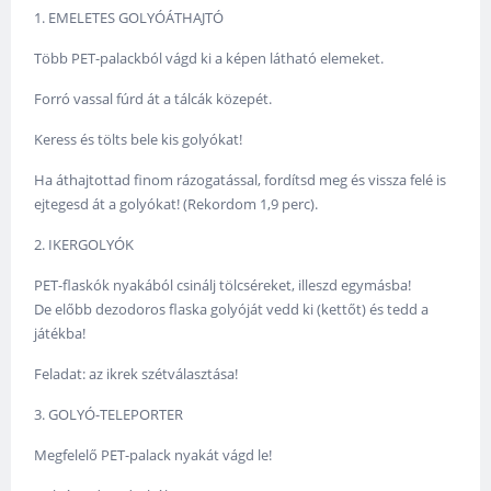
1. EMELETES GOLYÓÁTHAJTÓ
Több PET-palackból vágd ki a képen látható elemeket.
Forró vassal fúrd át a tálcák közepét.
Keress és tölts bele kis golyókat!
Ha áthajtottad finom rázogatással, fordítsd meg és vissza felé is
ejtegesd át a golyókat! (Rekordom 1,9 perc).
2. IKERGOLYÓK
PET-flaskók nyakából csinálj tölcséreket, illeszd egymásba!
De előbb dezodoros flaska golyóját vedd ki (kettőt) és tedd a
játékba!
Feladat: az ikrek szétválasztása!
3. GOLYÓ-TELEPORTER
Megfelelő PET-palack nyakát vágd le!