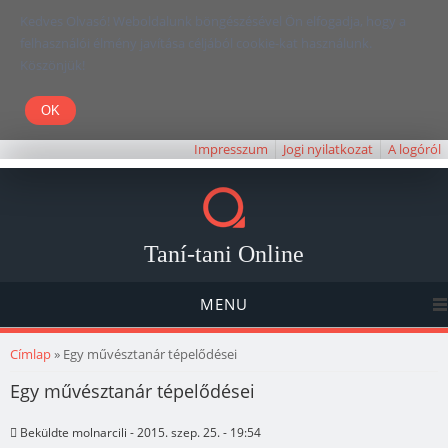
Kedves Olvasó! Weboldalunk böngészésével Ön elfogadja, hogy a
felhasználói élmény javítása céljából cookie-kat használunk.
Köszönjük!
Impresszum
Jogi nyilatkozat
A logóról
Taní-tani Online
MENU
Jelenlegi hely
Címlap
» Egy művésztanár tépelődései
Egy művésztanár tépelődései
Beküldte
molnarcili
- 2015. szep. 25. - 19:54