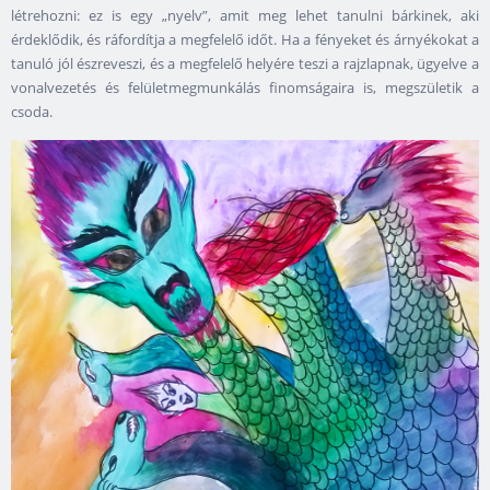
létrehozni: ez is egy „nyelv”, amit meg lehet tanulni bárkinek, aki
érdeklődik, és ráfordítja a megfelelő időt. Ha a fényeket és árnyékokat a
tanuló jól észreveszi, és a megfelelő helyére teszi a rajzlapnak, ügyelve a
vonalvezetés és felületmegmunkálás finomságaira is, megszületik a
csoda.