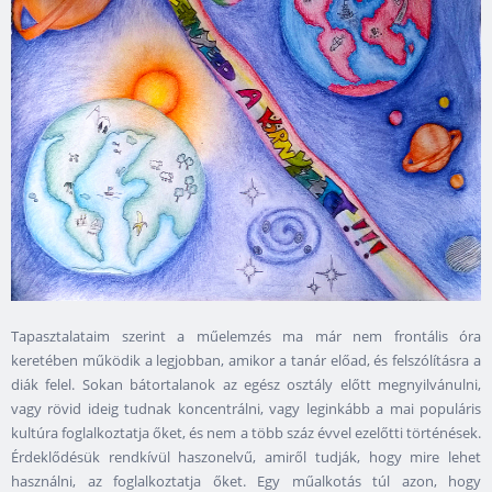
Tapasztalataim szerint a műelemzés ma már nem frontális óra
keretében működik a legjobban, amikor a tanár előad, és felszólításra a
diák felel. Sokan bátortalanok az egész osztály előtt megnyilvánulni,
vagy rövid ideig tudnak koncentrálni, vagy leginkább a mai populáris
kultúra foglalkoztatja őket, és nem a több száz évvel ezelőtti történések.
Érdeklődésük rendkívül haszonelvű, amiről tudják, hogy mire lehet
használni, az foglalkoztatja őket. Egy műalkotás túl azon, hogy