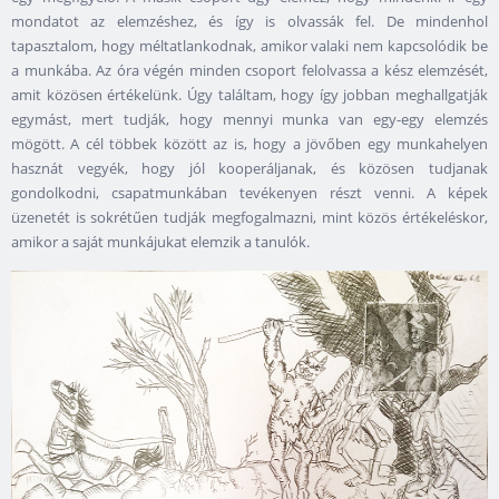
mondatot az elemzéshez, és így is olvassák fel. De mindenhol
tapasztalom, hogy méltatlankodnak, amikor valaki nem kapcsolódik be
a munkába. Az óra végén minden csoport felolvassa a kész elemzését,
amit közösen értékelünk. Úgy találtam, hogy így jobban meghallgatják
egymást, mert tudják, hogy mennyi munka van egy-egy elemzés
mögött. A cél többek között az is, hogy a jövőben egy munkahelyen
hasznát vegyék, hogy jól kooperáljanak, és közösen tudjanak
gondolkodni, csapatmunkában tevékenyen részt venni. A képek
üzenetét is sokrétűen tudják megfogalmazni, mint közös értékeléskor,
amikor a saját munkájukat elemzik a tanulók.