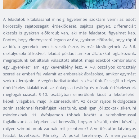
A feladatok kitalálásánál mindig figyelembe szoktam venni az adott
korosztály sajátosságait, érdeklődését, sajátos igényeit. Differenciált
oktatás is gyakran előfordul; van, aki más feladatot, figyelmet kap.
Fontos, hogy élményszerű legyen az óra, gyakran előfordul, hogy röpül
az idő, a gyerekek nem is veszik észre, és már kicsöngetnek. Az 5-6.
osztályosoknál kedvelt feladat például, amikor állatokkal foglalkozunk,
megrajzolunk két általuk választott állatot, majd ezekből kombinálunk
egy „gyereket”, ami egy keveréklény lesz. A 7-8. osztályos korosztály
szereti az emberi fej, valamit az emberalak ábrázolást, amikor egymást
szoktuk lerajzolni. A végén karikatúrákat is készítünk. Ez segíti a helyes
önértékelés kialakítását, az énkép, a testkép és mások értékelésének
megfogalmazását. 9-10. osztályban elmerülünk kicsit a fekete-fehér
képek világában, majd „kiszínesedünk”. Az őskor rajzos feldolgozása
során sablonnal festékfújást készítünk, ezek igen jól szoktak sikerülni
mindenkinek. 11. évfolyamon többek között a szimbolizmussal
foglalkozunk, a képeken azt keressük, hogyan készült, miért készült,
milyen szimbólumok vannak, mit jelentenek? A vetítés után látványos
feladat következik: Pilinszky „A pokol térélmény, A mennyország