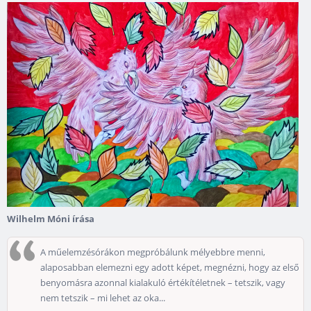
Wilhelm Móni írása
A műelemzésórákon megpróbálunk mélyebbre menni,
alaposabban elemezni egy adott képet, megnézni, hogy az első
benyomásra azonnal kialakuló értékítéletnek – tetszik, vagy
nem tetszik – mi lehet az oka...