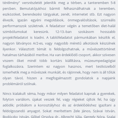
térélmény” versrészletét jelenítik meg a térben, a tanteremben 5-8
percben. Bemutatójukhoz bármit felhasználhatnak a teremben,
eszközöket, berendezési tárgyakat, zenét, internetet stb. Ezt nagyon
élvezik, igazán egyéni megoldások, önmegvalósítások, szürreális
performanszok születnek. A feladatsor végén a temetőben élet-halál
szimbólumokat keresünk. 12-13.-ban szokásom hosszabb
projektfeladatot is kiadni. A tablófeladatot pármunkában készítik el,
nagyon látványos A/2-es, vagy nagyobb méretű alkotások készülnek
ilyenkor. Választott témát is feldolgozhatnak, a művészettörténet
hatalmas tárházából merítve. Ha van érdeklődő csoport, akkor szívesen
viszem őket minél több kortárs kiállításra, múzeumpedagógiai
foglalkozásra. Szerintem ez nagyon hasznos, mert testközelből
ismerhetik meg a művészek munkáit, és rájönnek, hogy nem is áll tőlük
olyan távol, hiszen a megfogalmazott gondolatok a napjaink
problémáiról szólnak.
Nincs kialakult séma, hogy mikor milyen feladatot kapnak a gyerekek,
folyton variálom, újakat veszek fel, vagy régieket újítok fel, ha úgy
adódik; próbálom a korosztályhoz és az érdeklődéshez igazítani a
feldolgozandó anyagot. Sokat merítettem Zele János, Szávai István,
Bodóczky István, Gőbel Orsolya dr., Albrecht Júlia, Gergely Nóra, Szalai