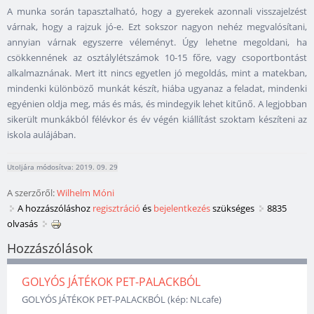
A munka során tapasztalható, hogy a gyerekek azonnali visszajelzést
várnak, hogy a rajzuk jó-e. Ezt sokszor nagyon nehéz megvalósítani,
annyian várnak egyszerre véleményt. Úgy lehetne megoldani, ha
csökkennének az osztálylétszámok 10-15 főre, vagy csoportbontást
alkalmaznának. Mert itt nincs egyetlen jó megoldás, mint a matekban,
mindenki különböző munkát készít, hiába ugyanaz a feladat, mindenki
egyénien oldja meg, más és más, és mindegyik lehet kitűnő. A legjobban
sikerült munkákból félévkor és év végén kiállítást szoktam készíteni az
iskola aulájában.
Utoljára módosítva: 2019. 09. 29
A szerzőről:
Wilhelm Móni
A hozzászóláshoz
regisztráció
és
bejelentkezés
szükséges
8835
olvasás
Hozzászólások
GOLYÓS JÁTÉKOK PET-PALACKBÓL
GOLYÓS JÁTÉKOK PET-PALACKBÓL (kép: NLcafe)