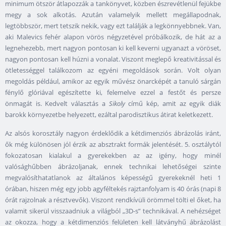
minimum ötször átlapozzák a tankönyvet, közben észrevétlenül fejükbe
megy a sok alkotás. Azután valamelyik mellett megállapodnak,
legtöbbször, mert tetszik nekik, vagy ezt találják a legkönnyebbnek. Van,
aki Malevics fehér alapon vörös négyzetével próbálkozik, de hát az a
legnehezebb, mert nagyon pontosan ki kell keverni ugyanazt a vöröset,
nagyon pontosan kell húzni a vonalat. Viszont meglepő kreativitással és
ötletességgel találkozom az egyéni megoldások során. Volt olyan
megoldás például, amikor az egyik művész önarcképét a tanuló sárgán
fénylő glóriával egészítette ki, felemelve ezzel a festőt és persze
önmagát is. Kedvelt választás a
Sikoly
című kép, amit az egyik diák
barokk környezetbe helyezett, ezáltal parodisztikus átirat keletkezett.
Az alsós korosztály nagyon érdeklődik a kétdimenziós ábrázolás iránt,
ők még különösen jól érzik az absztrakt formák jelentését. 5. osztálytól
fokozatosan kialakul a gyerekekben az az igény, hogy minél
valósághűbben ábrázoljanak, ennek technikai lehetőségei szinte
megvalósíthatatlanok az általános képességű gyerekeknél heti 1
órában, hiszen még egy jobb agyféltekés rajztanfolyam is 40 órás (napi 8
órát rajzolnak a résztvevők). Viszont rendkívüli örömmel tölti el őket, ha
valamit sikerül visszaadniuk a világból „3D-s” technikával. A nehézséget
az okozza, hogy a kétdimenziós felületen kell látványhű ábrázolást