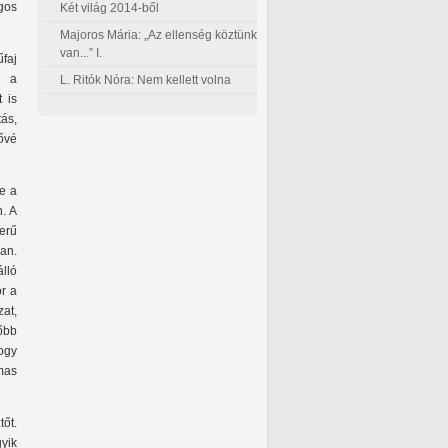
gos
Két világ 2014-ből
Majoros Mária: „Az ellenség köztünk
van...” I.
űfaj
t a
L. Ritók Nóra: Nem kellett volna
 is
tás,
ővé
te a
n. A
erű
an.
álló
r a
at,
őbb
ogy
lmas
őt.
yik