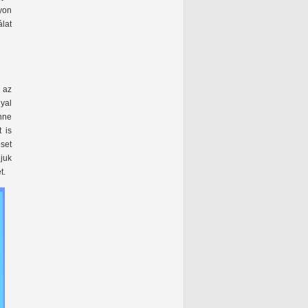
yon
lat
 az
yal
nne
 is
set
juk
t.