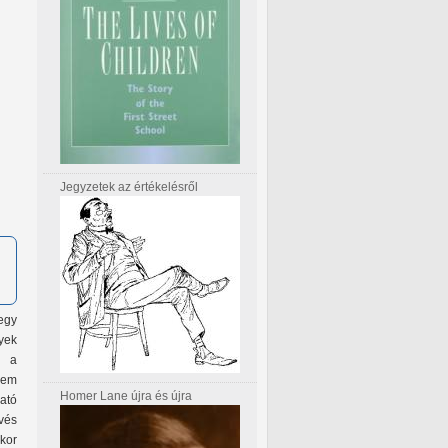
Jegyzetek az értékelésről
 egy
yek
i a
nem
Homer Lane újra és újra
ató
vés
kor