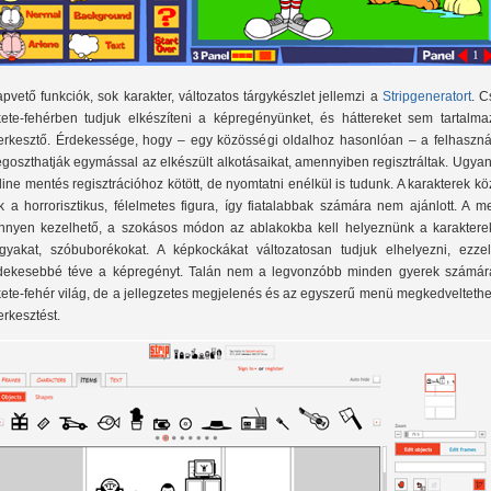
apvető funkciók, sok karakter, változatos tárgykészlet jellemzi a
Stripgeneratort
. C
kete-fehérben tudjuk elkészíteni a képregényünket, és háttereket sem tartalma
erkesztő. Érdekessége, hogy – egy közösségi oldalhoz hasonlóan – a felhaszná
goszthatják egymással az elkészült alkotásaikat, amennyiben regisztráltak. Ugya
line mentés regisztrációhoz kötött, de nyomtatni enélkül is tudunk. A karakterek kö
k a horrorisztikus, félelmetes figura, így fiatalabbak számára nem ajánlott. A 
nnyen kezelhető, a szokásos módon az ablakokba kell helyeznünk a karakterek
rgyakat, szóbuborékokat. A képkockákat változatosan tudjuk elhelyezni, ezzel
dekesebbé téve a képregényt. Talán nem a legvonzóbb minden gyerek számár
kete-fehér világ, de a jellegzetes megjelenés és az egyszerű menü megkedveltethe
erkesztést.