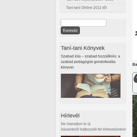
Taní-tani Online 2011-től
Keresés
Keresés űrlap
Taní-tani Könyvek
Szabad írás – szabad hozzáférés: a
szabad pedagógiai gondolkodás
Ba
könyvei.
Hírlevél
Ne maradjon le új
írásainkról! Iratkozzék fel Hírlevelünkre!