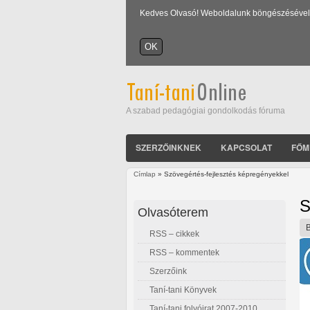
Kedves Olvasó! Weboldalunk böngészésével Ön
A szabad pedagógiai gondolkodás fóruma
SZERZŐINKNEK
KAPCSOLAT
FŐM
Címlap
» Szövegértés-fejlesztés képregényekkel
Jelenlegi hely
S
Olvasóterem
RSS – cikkek
RSS – kommentek
Szerzőink
Taní-tani Könyvek
Taní-tani folyóirat 2007-2010