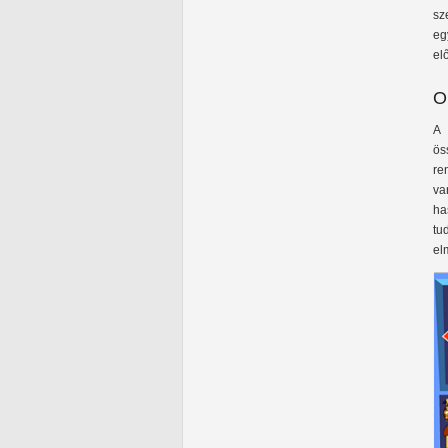
sz
eg
el
O
A 
ös
re
va
ha
tu
el