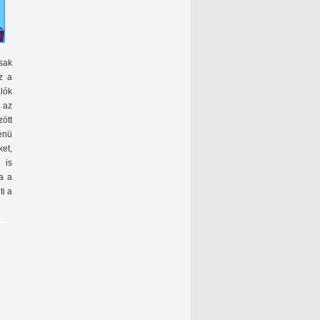
sak
z a
lók
n az
zött
menü
et,
 is
a a
ti a