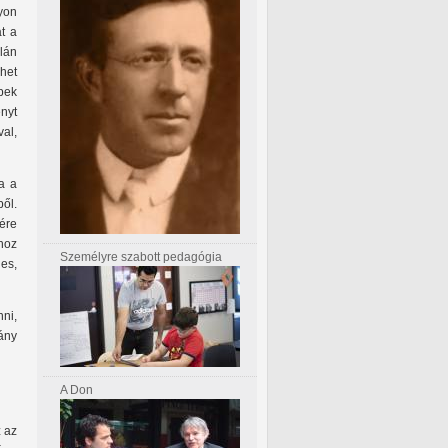
yon
t a
lán
het
pek
nyt
al,
a a
ől.
ére
hoz
Személyre szabott pedagógia
es,
ni,
ány
A Don
z az