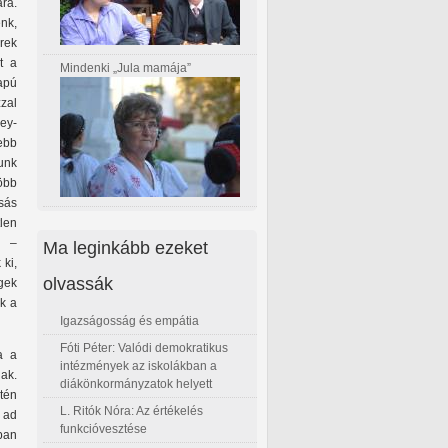
ra.
nk,
rek
t a
Mindenki „Jula mamája”
apú
zal
ney-
ebb
unk
öbb
sás
len
n –
Ma leginkább ezeket
 ki,
olvassák
gek
k a
Igazságosság és empátia
Fóti Péter: Valódi demokratikus
a a
intézmények az iskolákban a
ak.
diákönkormányzatok helyett
tén
L. Ritók Nóra: Az értékelés
 ad
funkcióvesztése
ban