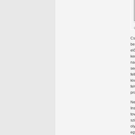
Cs
be
el
ke
na
se
fe
ki
fe
pr
Ne
In
to
sz
ol
eg