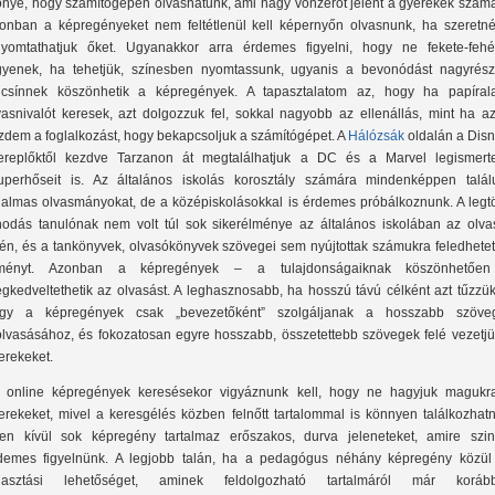
őnye, hogy számítógépen olvashatunk, ami nagy vonzerőt jelent a gyerekek számá
onban a képregényeket nem feltétlenül kell képernyőn olvasnunk, ha szeretné
nyomtathatjuk őket. Ugyanakkor arra érdemes figyelni, hogy ne fekete-fehé
gyenek, ha tehetjük, színesben nyomtassunk, ugyanis a bevonódást nagyrész
lcsínnek köszönhetik a képregények. A tapasztalatom az, hogy ha papíral
vasnivalót keresek, azt dolgozzuk fel, sokkal nagyobb az ellenállás, mint ha az
zdem a foglalkozást, hogy bekapcsoljuk a számítógépet. A
Hálózsák
oldalán a Dis
ereplőktől kezdve Tarzanon át megtalálhatjuk a DC és a Marvel legismert
uperhőseit is. Az általános iskolás korosztály számára mindenképpen talál
galmas olvasmányokat, de a középiskolásokkal is érdemes próbálkoznunk. A legt
nodás tanulónak nem volt túl sok sikerélménye az általános iskolában az olva
rén, és a tankönyvek, olvasókönyvek szövegei sem nyújtottak számukra feledhetet
ményt. Azonban a képregények – a tulajdonságaiknak köszönhetőe
gkedveltethetik az olvasást. A leghasznosabb, ha hosszú távú célként azt tűzzük
gy a képregények csak „bevezetőként” szolgáljanak a hosszabb szöve
olvasásához, és fokozatosan egyre hosszabb, összetettebb szövegek felé vezetjü
erekeket.
 online képregények keresésekor vigyáznunk kell, hogy ne hagyjuk magukr
erekeket, mivel a keresgélés közben felnőtt tartalommal is könnyen találkozhatn
en kívül sok képregény tartalmaz erőszakos, durva jeleneteket, amire szin
demes figyelnünk. A legjobb talán, ha a pedagógus néhány képregény közül
lasztási lehetőséget, aminek feldolgozható tartalmáról már koráb