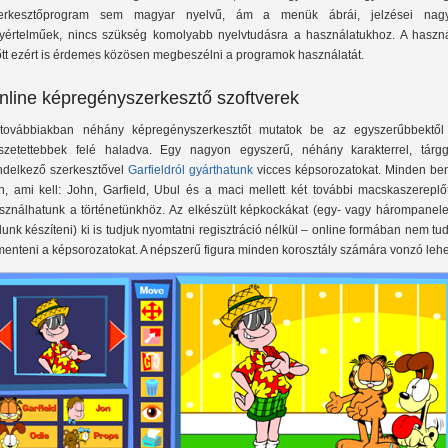
erkesztőprogram sem magyar nyelvű, ám a menük ábrái, jelzései nag
yértelműek, nincs szükség komolyabb nyelvtudásra a használatukhoz. A haszná
őtt ezért is érdemes közösen megbeszélni a programok használatát.
nline képregényszerkesztő szoftverek
továbbiakban néhány képregényszerkesztőt mutatok be az egyszerűbbektől
szetettebbek felé haladva. Egy nagyon egyszerű, néhány karakterrel, tárgg
ndelkező szerkesztővel
Garfieldról gyárthatunk
vicces képsorozatokat. Minden be
n, ami kell: John, Garfield, Ubul és a maci mellett két további macskaszereplőt
sználhatunk a történetünkhöz. Az elkészült képkockákat (egy- vagy hárompanele
dunk készíteni) ki is tudjuk nyomtatni regisztráció nélkül
–
online formában nem tud
menteni a képsorozatokat. A népszerű figura minden korosztály számára vonzó lehe