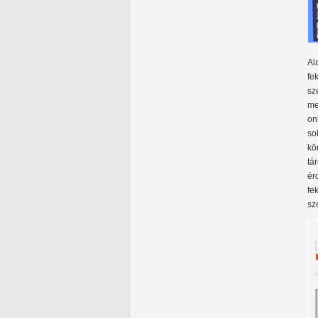
Al
fe
sz
me
on
so
kö
tá
ér
fe
sz