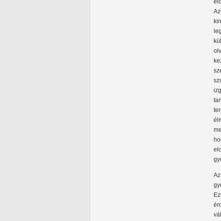
el
Az
ki
le
kü
ol
ke
sz
sz
iz
ta
te
él
me
ho
el
gy
Az
gy
Ez
ér
vá