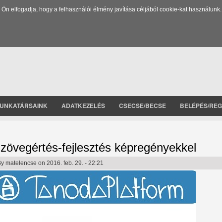
 elfogadja, hogy a felhasználói élmény javítása céljából cookie-kat használunk.
UNKATÁRSAINK
ADATKEZELÉS
CSECSE/BECSE
BELÉPÉS/REG
zövegértés-fejlesztés képregényekkel
By
matelencse
on 2016. feb. 29. - 22:21