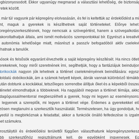
gbizonyosodott. Ekkor ugyanúgy megmarad a választási lehetőség, de biztonsá
retek között.
 már túl vagyunk pár képregény elolvasásán, és fel is keltettük az érdeklődést a m
ánt, maguk a gyerekek is készíthetnek saját történeteket. Előnye lehe
pregényszerkesztésnek, hogy nemcsak a szövegértést, hanem a szövegalkotást
akoroltathatjuk általa, ami ismét motivációs szempontokkal bír. Egyrészt a kreativi
 autonómia lehetősége miatt, másrészt a passzív befogadóból aktív cselekv
lhatnak a tanulók.
sósok és felsősök egyaránt élvezhetik a saját képregény készítését. Ha nincs ötle
erekeknek, hogy miről szeretnének írni, segíthetjük, hogy a fantáziájuk beinduljo
torikockák
nagyon jók lehetnek a történet cselekményének beindítására: egysz
toldalú dobókockák, ám a számok helyett képek, ábrák vannak különböző témákb
után dobtunk a kockákkal, tetszőleges sorrendbe állítjuk őket és a képekből össze
rténetet elmondhatjuk a többieknek. Ha nagyjából megvan a történet témája, akko
dagógussal/mentorral megbeszélheti a gyerek, hogy mi legyen az eseménysoroz
k legyenek a szereplők, mi legyen a történet vége. Érdemes a gyerekekkel el
zösen megtanulni a szerkesztők használatát. Természetesen, ha úgy gondoljuk, h
yedül is megbirkóznak a feladattal, akkor a funkciók önálló felfedezése is izga
het számukra.
rosztálytól és érdeklődési területtől függően választhatunk képregényszerkeszt
bb szerkesztőhöz regisztrálnunk kell, de egyébként ingyenesek. Eg