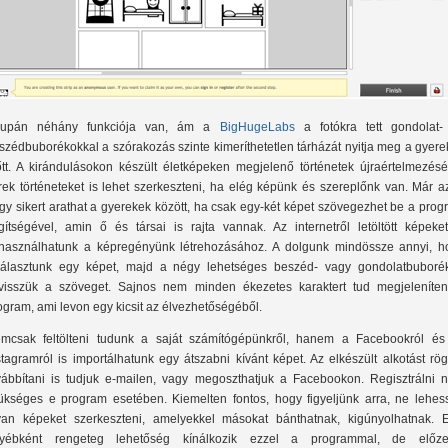
upán néhány funkciója van, ám a
BigHugeLabs
a fotókra tett gondolat-
szédbuborékokkal a szórakozás szinte kimeríthetetlen tárházát nyitja meg a gyer
őtt. A kirándulásokon készült életképeken megjelenő történetek újraértelmezésé
rek történeteket is lehet szerkeszteni, ha elég képünk és szereplőnk van. Már a
gy sikert arathat a gyerekek között, ha csak egy-két képet szövegezhet be a pro
gítségével, amin ő és társai is rajta vannak. Az internetről letöltött képeket
lhasználhatunk a képregényünk létrehozásához. A dolgunk mindössze annyi, h
választunk egy képet, majd a négy lehetséges beszéd- vagy gondolatbuboré
lvisszük a szöveget. Sajnos nem minden ékezetes karaktert tud megjeleníten
ogram, ami levon egy kicsit az élvezhetőségéből.
mcsak feltölteni tudunk a saját számítógépünkről, hanem a Facebookról és
stagramról is importálhatunk egy átszabni kívánt képet. Az elkészült alkotást rö
vábbítani is tudjuk e-mailen, vagy megoszthatjuk a Facebookon. Regisztrálni 
ükséges e program esetében. Kiemelten fontos, hogy figyeljünk arra, ne lehes
yan képeket szerkeszteni, amelyekkel másokat bánthatnak, kigúnyolhatnak. E
yébként rengeteg lehetőség kínálkozik ezzel a programmal, de előze