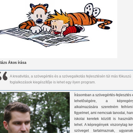
lázs Ákos írása
A kreativitás, a szövegértés és a szövegalkotás fejlesztésén túl más fókuszú
foglalkozások kiegészítője is lehet egy ilyen program.
Írásomban a szövegértés-fejlesztés
lehetőségére, a képregén
alkalmazására szeretném felhívn
figyelmet, ami nemcsak tanodai, ha
iskolai keretek között is használh
lehet. A képregények viszonylag ke
szöveget tartalmaznak, ugyanak