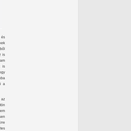
 és
ekek
ből
z is
gram
 is
ogy
kba
i a
 az
gtön
nem
sen
rre
tes