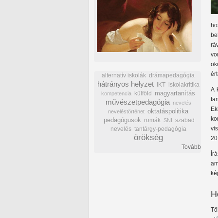
ho
be
rá
vo
ok
ér
alternatív iskolák
drámapedagógia
hátrányos helyzet
IKT
iskolakritika
A 
külföld
magyartanítás
kompetencia
ta
művészetpedagógia
nevelés
Ek
oktatáspolitika
neveléstörténet
ko
pedagógusok
romák
szabad
SNI
vi
nevelés
tantárgy-pedagógia
örökség
20
Tovább
Ír
am
ké
H
Tö