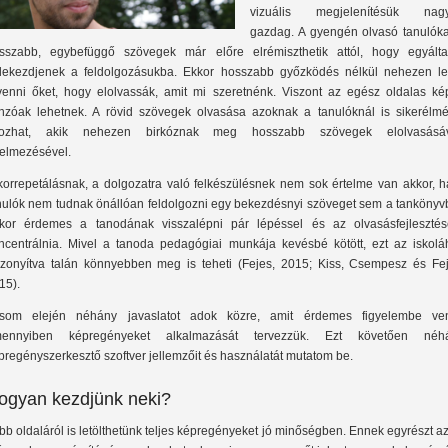
vizuális megjelenítésük nag
gazdag. A gyengén olvasó tanulóka
sszabb, egybefüggő szövegek már előre elrémiszthetik attól, hogy egyálta
lekezdjenek a feldolgozásukba. Ekkor hosszabb győzködés nélkül nehezen le
venni őket, hogy elolvassák, amit mi szeretnénk. Viszont az egész oldalas ké
nzóak lehetnek. A rövid szövegek olvasása azoknak a tanulóknál is sikerélmé
ozhat, akik nehezen birkóznak meg hosszabb szövegek elolvasásáv
telmezésével.
korrepetálásnak, a dolgozatra való felkészülésnek nem sok értelme van akkor, h
nulók nem tudnak önállóan feldolgozni egy bekezdésnyi szöveget sem a tankönyvb
kor érdemes a tanodának visszalépni pár lépéssel és az olvasásfejlesztés
ncentrálnia. Mivel a tanoda pedagógiai munkája kevésbé kötött, ezt az iskolá
szonyítva talán könnyebben meg is teheti (Fejes, 2015; Kiss, Csempesz és Fej
15).
ásom elején néhány javaslatot adok közre, amit érdemes figyelembe ven
ennyiben képregényeket alkalmazását tervezzük. Ezt követően néh
pregényszerkesztő szoftver jellemzőit és használatát mutatom be.
ogyan kezdjünk neki?
bb oldaláról is letölthetünk teljes képregényeket jó minőségben. Ennek egyrészt a