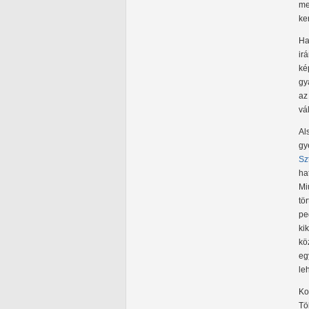
me
ke
Ha
ir
ké
gy
az
vá
Al
gy
Sz
ha
Mi
tö
pe
ki
kö
eg
le
Ko
Tö