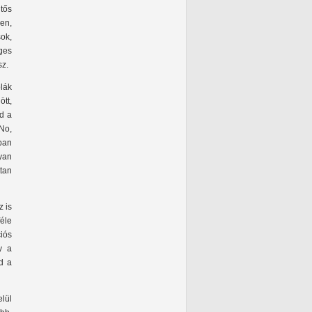
tős
en,
ok,
ges
sz.
lák
ött,
d a
No,
ban
yan
tan
 is
éle
iós
y a
d a
lül