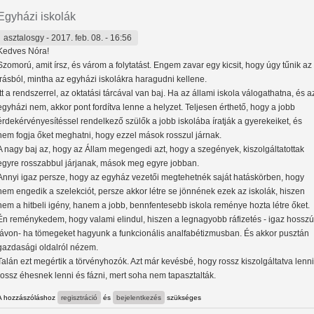
Egyházi iskolák
asztalosgy
- 2017. feb. 08. - 16:56
Kedves Nóra!
Szomorú, amit írsz, és várom a folytatást. Engem zavar egy kicsit, hogy úgy tűnik az
írásból, mintha az egyházi iskolákra haragudni kellene.
Itt a rendszerrel, az oktatási tárcával van baj. Ha az állami iskola válogathatna, és a
egyházi nem, akkor pont fordítva lenne a helyzet. Teljesen érthető, hogy a jobb
érdekérvényesítéssel rendelkező szülők a jobb iskolába íratják a gyerekeiket, és
nem fogja őket meghatni, hogy ezzel mások rosszul járnak.
A nagy baj az, hogy az Állam megengedi azt, hogy a szegények, kiszolgáltatottak
egyre rosszabbul járjanak, mások meg egyre jobban.
Annyi igaz persze, hogy az egyház vezetői megtehetnék saját hatáskörben, hogy
nem engedik a szelekciót, persze akkor létre se jönnének ezek az iskolák, hiszen
nem a hitbeli igény, hanem a jobb, bennfentesebb iskola reménye hozta létre őket.
Én reménykedem, hogy valami elindul, hiszen a legnagyobb ráfizetés - igaz hosszú
távon- ha tömegeket hagyunk a funkcionális analfabétizmusban. És akkor pusztán
gazdasági oldalról nézem.
Talán ezt megértik a törvényhozók. Azt már kevésbé, hogy rossz kiszolgáltatva lenni
rossz éhesnek lenni és fázni, mert soha nem tapasztalták.
A hozzászóláshoz
regisztráció
és
bejelentkezés
szükséges