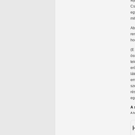
fe
Cs
eg
mi
Ab
re
ho
(E
ös
te
er
lá
em
sz
ré
eg
A 
A 