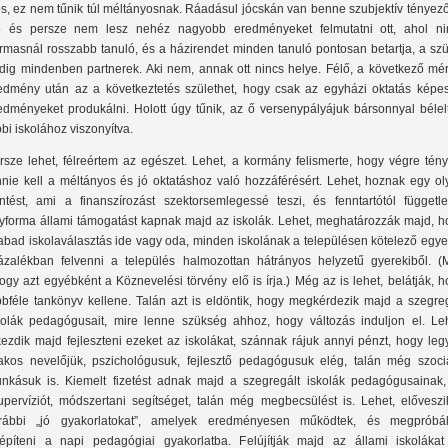
s, ez nem tűnik túl méltányosnak. Ráadásul jócskán van benne szubjektív tényező
 és persze nem lesz nehéz nagyobb eredményeket felmutatni ott, ahol ni
rmasnál rosszabb tanuló, és a házirendet minden tanuló pontosan betartja, a szü
dig mindenben partnerek. Aki nem, annak ott nincs helye. Félő, a következő mér
edmény után az a következtetés születhet, hogy csak az egyházi oktatás képes
edményeket produkálni. Holott úgy tűnik, az ő versenypályájuk bársonnyal bélelt
bbi iskolához viszonyítva.
rsze lehet, félreértem az egészet. Lehet, a kormány felismerte, hogy végre tény
nnie kell a méltányos és jó oktatáshoz való hozzáférésért. Lehet, hoznak egy ol
ntést, ami a finanszírozást szektorsemlegessé teszi, és fenntartótól függetle
yforma állami támogatást kapnak majd az iskolák. Lehet, meghatározzák majd, h
abad iskolaválasztás ide vagy oda, minden iskolának a településen kötelező egye
ázalékban felvenni a település halmozottan hátrányos helyzetű gyerekiből. (M
ogy azt egyébként a Köznevelési törvény elő is írja.) Még az is lehet, belátják, 
bbféle tankönyv kellene. Talán azt is eldöntik, hogy megkérdezik majd a szegreg
kolák pedagógusait, mire lenne szükség ahhoz, hogy változás induljon el. Leh
kezdik majd fejleszteni ezeket az iskolákat, szánnak rájuk annyi pénzt, hogy le
akos nevelőjük, pszichológusuk, fejlesztő pedagógusuk elég, talán még szociá
nkásuk is. Kiemelt fizetést adnak majd a szegregált iskolák pedagógusainak,
upervíziót, módszertani segítséget, talán még megbecsülést is. Lehet, előveszi
rábbi „jó gyakorlatokat”, amelyek eredményesen működtek, és megpróbál
építeni a napi pedagógiai gyakorlatba. Felújítják majd az állami iskolákat 