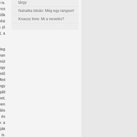
tárgy
 is.
ncs
Nahalka István: Még egy rangsor!
lők
Knausz Imre: Mi a nevelés?
ési
 jó
, a
leg
yan
nül
ogy
nlő
int
hogy
ált
et,
gyen
lis
 és
k a
ják
is.