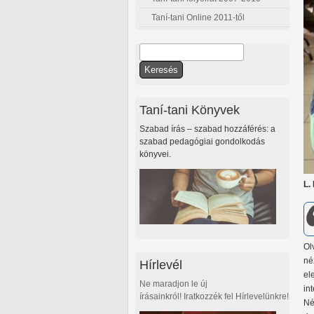
Taní-tani Online 2011-től
Keresés
Keresés űrlap
Taní-tani Könyvek
Szabad írás – szabad hozzáférés: a
szabad pedagógiai gondolkodás
könyvei.
L.
Ol
n
Hírlevél
el
Ne maradjon le új
in
írásainkról! Iratkozzék fel Hírlevelünkre!
Né