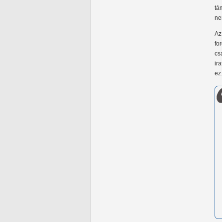
tá
ne
Az
fo
cs
ir
ez