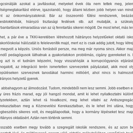
gcsinálják azokat a javításokat, melyeket évek óta nem tettek meg, jelen
ltségmegtakarítást elérve, igazolandó, hogy állami kézben jobb helyen van mind
nt az önkormányzatoknál. Bár az összeomló fűtési rendszerek, beázás
zesblokkhibák, hiányzó tisztasági festések stb. azt mutatják, a szüksé
rbantartások elmaradása van az új fenntartás sikerei mögött. De most lehet, más le
het, a pár éve a TKKI-keretében létrehozott hátrányos helyzetűeket oktató isko
akorlóiskolai hálózatát is felelevenítik majd, mert ez is csak addig jutott, hogy létrej
 megvolt a képzés. Uniós forrásból persze, ma meg már nyoma sincs. Akkor maj
endő pedagógusok láthatnak a gyakorlatokon problémás, cigány gyerekeket is. 
g azt is el tudnám képzelni, hogy visszahívják a korrupciógyanús eljárás
mogatott, az integráció terén ismertetlen szervezetek pályázatait, akik most ol
lepüléseken szerveznek tanodákat harminc millióért, ahol nincs is halmozot
trányos helyzetű gyerek.
 abbahagyom az álmodozást. Tudom, mindebből nem lesz semmi. Jobb esetben ez
y üres frázis marad, egy jól hangzó mondat, amit ki lehet nyilatkoztatni különf
lyzetekben, aztán lehet rá hivatkozni, meg lehet vitatni az Antiszegregác
rekasztalban meg a Köznevelési Kerekasztalban, és le lehet írni utána, hog
gbeszélés sikeres volt, és megállapodtak, hogy a kormány lépéseket tesz maj
ltányos oktatásért. Aztán nem történik semmi.
sszabb esetben megy tovább a szegregált iskolák rendszere, és az azon be