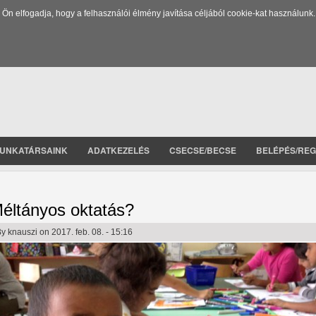
 elfogadja, hogy a felhasználói élmény javítása céljából cookie-kat használunk.
UNKATÁRSAINK
ADATKEZELÉS
CSECSE/BECSE
BELÉPÉS/REG
éltányos oktatás?
By
knauszi
on 2017. feb. 08. - 15:16