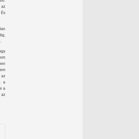
bb.
y az
 És
alan
dig,
.
agy
rom
nen
 nem
 az
s a
ni a
 az