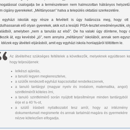
mogatással csalogatja be a természetesen nem halmozottan hátrányos helyzetű
m cigány gyerekeket. „Méltányosan” hatva a település oktatási szerkezetére.
 egyházi iskolák egy része a felvételt is úgy határozza meg, hogy ott
rdulhassanak elő olyan gyerekek, akik ezt a lesújtó PISA-tesztet eredményezték, o
aládból, amelyben „nem a tanulás az első”. De ha valaki úgy döntene, hogy 
atkozik át, egy kevésbé „jó”, nem annyira „méltányos” iskolából, annak sem egys
. Idézek egy átvételi eljárásból, amit egy egyházi iskola honlapjáról töltöttem le.
Az átvételhez szükséges feltételek a következők, melyeknek együttesen kel
hogy teljesüljenek:
lelkészi ajánlás,
a tanuló legyen megkeresztelve,
a szülők rendezett egyházi kapcsolattal rendelkezzenek,
a tanuló tantárgyi (magyar nyelv és irodalom, matematika, angol)
szintfelmérőt köteles írni,
a tanuló szintfelmérő során nyújtott teljesítménye minden tantárgyból
érje el a 40 %-ot,
a szülő írásbeli nyilatkozatot tesz arról, hogy az intézmény
dokumentumait megismerte és annak tartalmát magára és gyermekére
nézve kötelezően elfogadja.