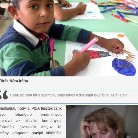
 Ritók Nóra írása
Csak az nem fér a fejembe, hogy teheti ezt a saját iskoláival az állam?
vashatjuk, hogy a PISA tesztek ránk
ézve lehangoló eredményeit
emezve az oktatási kormányzat
tézkedési javaslatot dolgoz ki.
hány kiragadott pontját különféle