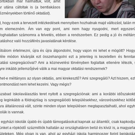
portokban már hallhattuk, volt, amit
r utána cáfoltak is (a bentlakásos
tézményekben történő oktatást).
t, hogy ezek a tervezett intézkedések mennyiben hozhatnak majd változást, talán 
m elemezném. Ám van egy pont, ami nem hagy nyugodni, mert egyszer
lfoghatatlan számomra a felvetés, ebben a rendszerben. Ez pedig a jó és méltán
tatáshoz való hozzáférés javaslatának kérdése.
óbálom értelmezni, újra és újra átgondolni, hogy vajon mi lehet e mögött? Hogy
féle módon kívánják ezt összehangolni ezt a jelenleg is kezeletlen és fenntart
tatási szegregációval? Ami a köznevelési törvényben foglaltak ellenére létezik, 
yre inkább jellemzőjévé válik a mai magyar oktatási rendszernek?
het-e méltányos az olyan oktatás, ami kirekesztő? Ami szegregáló? Azt hiszem, ez
lentmondást nem lehet kezelni. Vagy mégis?
szabad iskolaválasztás teret nyitott a szegregációnak: ami a korábbi időszakok
g leginkább a földrajzilag is szegregálódó településekhez, városrészekhez kötőd
ra általánossá vált, szinte minden olyan településen megtapasztalható, ahol egy
kolák is vannak.
 egyházi iskolák újabb és újabb támogatásokat kapnak az államtól, csak kapkodju
jünket a röpködő százmilliók hallatán az országhatáron belül és kívül is, a magyarl
rületeken. Még olyan is van, ahol az egyházi iskola harmincezer forint beiskolá