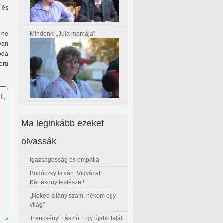
 és
Mindenki „Jula mamája”
 ne
lyan
oda
zerű
l,
Ma leginkább ezeket
olvassák
Igazságosság és empátia
Bodóczky István: Vigyázat!
Kártékony festészet!
„Neked silány szám, nékem egy
világ”
Trencsényi László: Egy újabb talált