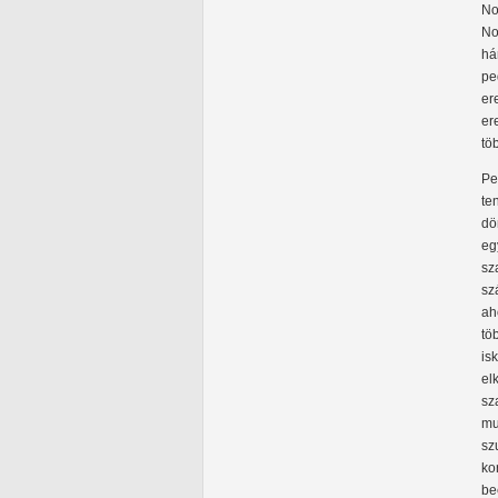
No
No
há
pe
er
er
tö
Pe
te
dö
eg
sz
sz
ah
tö
is
el
sz
mu
sz
ko
be