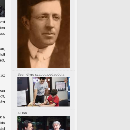
most
űen
yos
an,
ott
sőt,
Személyre szabott pedagógia
t az
ban
ött,
házi
A Don
k a
akta
zási