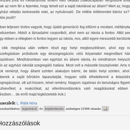
jlesztett jóvá és méltányossá sosem váló oktatás zsákutcájában vergődünk tová
ak az nem fér a fejembe, hogy teheti ezt a saját iskoláival az állam? Mert az, hog
yházi oktatás kedvesebb neki, az nyilvánvaló. De miféle értékrendet tükröz ez?
féle jövőt?
ban teljesen biztos vagyok, hogy újabb generáció fog eltűnni a mostani, méltányt
ndszerben. Abból a társadalmi csoportból, ahol nem az iskola a fontos. Attól pe
gy ebben a rétegben is fontos legyen az iskola, nos, attól egyre messzebb kerülünk
 cikk megírása után vettem részt egy helyi megbeszélésen, ahol egy n
szefogásban próbálunk egy deszegregációs célú folyamatot megindítani há
lepülésen. Mindháromban van egyházi és állami iskola, és mindhárom helyszí
ős az egyházi iskolák szegregáló hatása. Most volt a második összejövetel. Arra
tok reményt, hogy állami szinten alakuljon bármi, de talán helyi szinten, ahol
berek a saját bőrükön tapasztalják, hogyan válik élhetetlenné a települé
egregációval, ott azt hiszem, lehet remény. Nagyon izgalmas és tanulságos figyel
sztvevőket, a reakciókat, az ellentmondásokra való reagálásokat ebben
észben… de erről majd legközelebb írok.)
szerzőről:
L. Ritók Nóra
hozzászóláshoz
regisztráció
és
bejelentkezés
szükséges
21566 olvasás
Hozzászólások