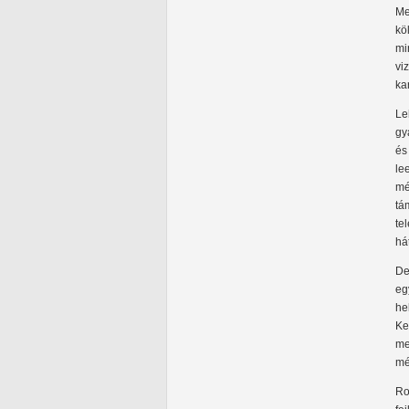
Me
kö
mi
vi
ka
Le
gy
és
le
mé
tá
te
há
De
eg
he
Ke
me
mé
Ro