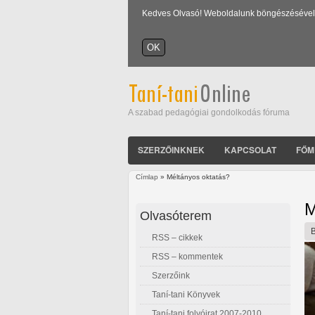
Kedves Olvasó! Weboldalunk böngészésével Ön
A szabad pedagógiai gondolkodás fóruma
SZERZŐINKNEK
KAPCSOLAT
FŐM
Címlap
» Méltányos oktatás?
Jelenlegi hely
M
Olvasóterem
RSS – cikkek
RSS – kommentek
Szerzőink
Taní-tani Könyvek
Taní-tani folyóirat 2007-2010