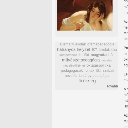
ri
má
in
Az
ne
fe
ok
alternatív iskolák
drámapedagógia
Pr
hátrányos helyzet
IKT
iskolakritika
mi
külföld
magyartanítás
kompetencia
művészetpedagógia
ok
nevelés
oktatáspolitika
eg
neveléstörténet
pedagógusok
romák
szabad
SNI
Le
nevelés
tantárgy-pedagógia
örökség
el
Tovább
A 
mé
má
is
Az
fe
te