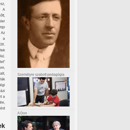
esz,
. A
tt,
ler
rgy
 Az
i a
XIX.
tek
a).
let”
lom,
lt,
Személyre szabott pedagógia
olák
égi
ázi
zt a
re,
tést
A Don
ek