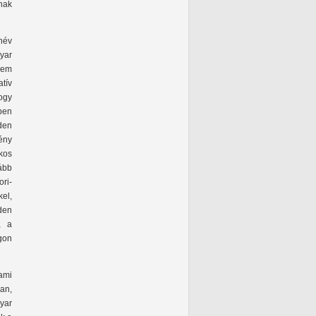
nak
név
yar
nem
tív
hogy
yben
den
ény
kos
ább
ri-
el,
den
, a
gon
ami
an,
yar