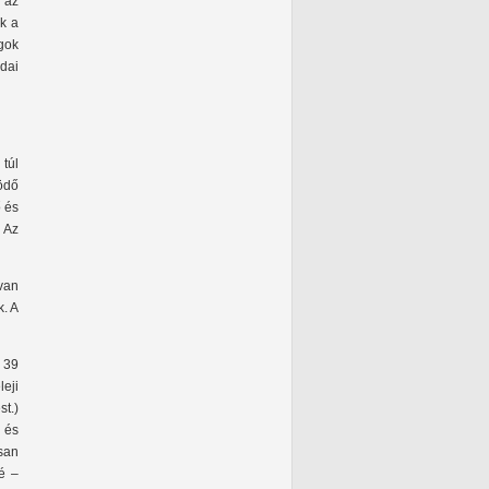
n az
ők a
ogok
odai
 túl
ködő
ő és
 Az
van
k. A
 39
eji
st.)
a és
san
é –