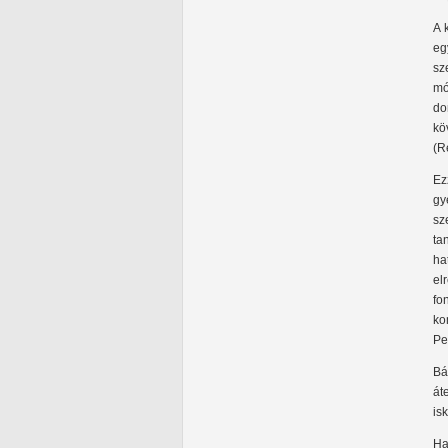
A 
eg
sz
mó
do
kö
(R
Ez
gy
sz
ta
ha
el
fo
ko
Pe
Bá
át
is
Ha