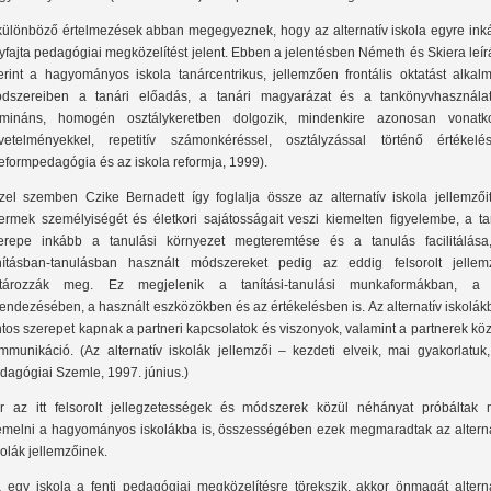
különböző értelmezések abban megegyeznek, hogy az alternatív iskola egyre ink
yfajta pedagógiai megközelítést jelent. Ebben a jelentésben Németh és Skiera leí
erint a hagyományos iskola tanárcentrikus, jellemzően frontális oktatást alkalm
dszereiben a tanári előadás, a tanári magyarázat és a tankönyvhasznála
mináns, homogén osztálykeretben dolgozik, mindenkire azonosan vonatk
vetelményekkel, repetitív számonkéréssel, osztályzással történő értékelés
eformpedagógia és az iskola reformja, 1999).
zel szemben Czike Bernadett így foglalja össze az alternatív iskola jellemzőit
ermek személyiségét és életkori sajátosságait veszi kiemelten figyelembe, a ta
erepe inkább a tanulási környezet megteremtése és a tanulás facilitálása
nításban-tanulásban használt módszereket pedig az eddig felsorolt jellem
tározzák meg. Ez megjelenik a tanítási-tanulási munkaformákban, a 
rendezésében, a használt eszközökben és az értékelésben is. Az alternatív iskolá
ntos szerepet kapnak a partneri kapcsolatok és viszonyok, valamint a partnerek köz
mmunikáció. (Az alternatív iskolák jellemzői – kezdeti elveik, mai gyakorlatuk,
dagógiai Szemle, 1997. június.)
r az itt felsorolt jellegzetességek és módszerek közül néhányat próbáltak 
emelni a hagyományos iskolákba is, összességében ezek megmaradtak az alterna
kolák jellemzőinek.
 egy iskola a fenti pedagógiai megközelítésre törekszik, akkor önmagát alterna