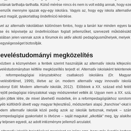
kolának tarthatja-tarthatta. Külső mérése nincs és nem is volt eddig annak, hogy ez
llemzők mennyire igazak egy-egy iskolára. Vagyis az, hogy egy iskola alternatív
vezi magát, gyakorlatilag öndefiníció kérdése.
vel az alternatív iskolákban különösen fontos, hogy a tanári kar minden egyes t
tse és képviselje az öndefinícióban foglalt jellemzőket, szervezeti működésük
talában jelen vannak azok a fórumok és aktív alkotó pedagógusműhelyek, melyek 
 egységességet biztosítják.
eveléstudományi megközelítés
közben a köznyelvben a fentiek szerint használják az alternatív iskola kifejezés
veléstudományban kétféle megközelítés terjedt el. Alternatív iskolaként tekintene
. reformpedagógiai irányzatokhoz csatlakozó iskolákra (Dr. Magyar
veléstörténet, 1999), illetve az ún. modern alternatív vagy innovatív iskolá
odonyi Edit: Modern alternatív iskolák, 2012). Előbbiek a XX. század első felé
trejött pedagógiai irányzatokat vagy módszereket vették át. Ugyan nem a XX. szá
ején jöttek létre, de mivel átvehető modellek, én a reformpedagógiákhoz sorolom
yéb külföldről átvett vagy magyar fejlesztésű, módszertani alapú „franchise”-okat i
dern alternatív iskolák közé pedig azok az iskolák tartoznak, melyek – szá
formpedagógiai gyakorlatot is ötvözve – saját magukat „alkották” meg, így alakítv
y teljesen egyedi, az adott intézményre jellemző arculatot.