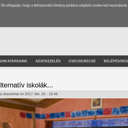
 elfogadja, hogy a felhasználói élmény javítása céljából cookie-kat használunk.
UNKATÁRSAINK
ADATKEZELÉS
CSECSE/BECSE
BELÉPÉS/REG
lternatív iskolák...
By
diaszirmai
on 2017. feb. 19. - 16:46