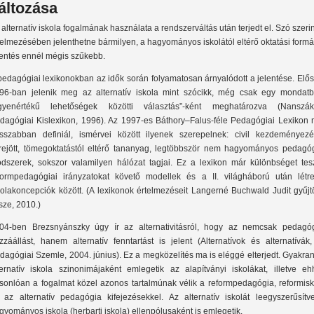
áltozása
 alternatív iskola fogalmának használata a rendszerváltás után terjedt el. Szó szerin
telmezésében jelenthetne bármilyen, a hagyományos iskolától eltérő oktatási formát
lentés ennél mégis szűkebb.
pedagógiai lexikonokban az idők során folyamatosan árnyalódott a jelentése. Elő
96-ban jelenik meg az alternatív iskola mint szócikk, még csak egy mondatb
gyenértékű lehetőségek közötti választás”-ként meghatározva (Nanszák
dagógiai Kislexikon, 1996). Az 1997-es Báthory–Falus-féle Pedagógiai Lexikon 
sszabban definiál, ismérvei között ilyenek szerepelnek: civil kezdeményezé
trejött, tömegoktatástól eltérő tananyag, legtöbbször nem hagyományos pedagóg
dszerek, sokszor valamilyen hálózat tagjai. Ez a lexikon már különbséget tes
formpedagógiai irányzatokat követő modellek és a II. világháború után létrej
kolakoncepciók között. (A lexikonok értelmezéseit Langerné Buchwald Judit gyűjt
sze, 2010.)
04-ben Brezsnyánszky úgy ír az alternativitásról, hogy az nemcsak pedagóg
zzáállást, hanem alternatív fenntartást is jelent (Alternatívok és alternatívák
dagógiai Szemle, 2004. június). Ez a megközelítés ma is eléggé elterjedt. Gyakra
ternatív iskola szinonimájaként emlegetik az alapítványi iskolákat, illetve eh
sonlóan a fogalmat közel azonos tartalmúnak vélik a reformpedagógia, reformisk
 az alternatív pedagógia kifejezésekkel. Az alternatív iskolát leegyszerűsítv
gyományos iskola (herbarti iskola) ellenpólusaként is emlegetik.