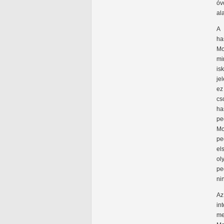
óv
al
A 
ha
Mo
mi
is
je
ez
cs
ha
pe
Mo
pe
el
ol
pe
ni
Az
in
me