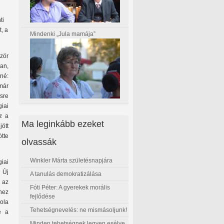
ti
, a
Mindenki „Jula mamája”
ször
an,
né:
már
sre
iai
z a
Ma leginkább ezeket
ött
ötte
olvassák
Winkler Márta születésnapjára
iai
, Új
A tanulás demokratizálása
n az
Fóti Péter: A gyerekek morális
hez
fejlődése
ola
Tehetségnevelés: ne mismásoljunk!
e a
Minden tehetségnek legyen esélye