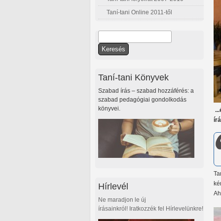
Taní-tani Online 2011-től
Keresés
Keresés űrlap
Taní-tani Könyvek
Szabad írás – szabad hozzáférés: a
szabad pedagógiai gondolkodás
könyvei.
..
ír
Ta
ké
Hírlevél
Ah
Ne maradjon le új
írásainkról! Iratkozzék fel Hírlevelünkre!