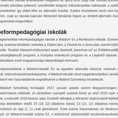
 alternatív iskolák terjedésével megjelent az igény arra, hogy már óvodás korba
ternatív iskolákra jellemző szemlélettel dolgozó intézményekbe írathassák a szül
ermekeiket, így jöttek létre az alternatív óvodák. Ezekre részletesen most nem f
térni, csak az iskolák kapcsán felmerülő témáknál fogom az érintett alternatív óv
ogramokat megemlíteni.
eformpedagógiai iskolák
legismertebb reformpedagógiai iskolák a Waldorf- és a Montessori-iskolák. Ezeken
leg szakmai körökben ismertek a Dalton-terv, a Freinet és a Jena-plan szerint mű
kolák. További elterjedt módszertani alapú átvehető „franchise-ok” az Értékközvetít
pességfejlesztő program, a Komplex instrukciós program és a Lépésről lépésre.
ábbiakban ezek magyarországi elterjedtségét elemzem.
legismertebbek a
Waldorf-iskolák
. Ez az egyetlen alternatív irányzat, melynek 
ját, intézményesült tanárképzése. A Waldorf-iskolák mind magánfenntartású iskolá
ldorf név használatának engedélyével a Waldorf Szövetség rendelkezik.
Waldorf Szövetség honlapján 2017. januári adatok szerint Magyarországon
ldorf-iskola működik. (A zárójelben szereplő számok közül az első 2015 nyár el
at, a második 2016 tavaszi adat. Ezekből láthatjuk a két tanév alatt lezajlott fejlődé
kolai tekintetben ebből 25 (18, 22) általános iskola, 13 (13, 12) általános iskol
mnázium és egy (1, 1) csak gimnázium. Ezek száma folyamatosan és látványo
vül. (A Waldorf-óvodák száma 53, a különböző adminisztrált kezdeményezések