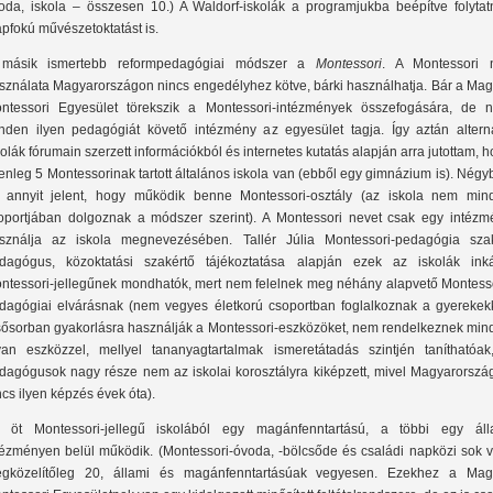
oda, iskola – összesen 10.) A Waldorf-iskolák a programjukba beépítve folytat
apfokú művészetoktatást is.
másik ismertebb reformpedagógiai módszer a
Montessori
. A Montessori 
sználata Magyarországon nincs engedélyhez kötve, bárki használhatja. Bár a Mag
ntessori Egyesület törekszik a Montessori-intézmények összefogására, de 
nden ilyen pedagógiát követő intézmény az egyesület tagja. Így aztán alterna
kolák fórumain szerzett információkból és internetes kutatás alapján arra jutottam, 
lenleg 5 Montessorinak tartott általános iskola van (ebből egy gimnázium is). Nég
 annyit jelent, hogy működik benne Montessori-osztály (az iskola nem min
oportjában dolgoznak a módszer szerint). A Montessori nevet csak egy intézm
sználja az iskola megnevezésében. Tallér Júlia Montessori-pedagógia sza
dagógus, közoktatási szakértő tájékoztatása alapján ezek az iskolák ink
ntessori-jellegűnek mondhatók, mert nem felelnek meg néhány alapvető Montesso
dagógiai elvárásnak (nem vegyes életkorú csoportban foglalkoznak a gyerekekk
sősorban gyakorlásra használják a Montessori-eszközöket, nem rendelkeznek min
yan eszközzel, mellyel tananyagtartalmak ismeretátadás szintjén taníthatóak
dagógusok nagy része nem az iskolai korosztályra kiképzett, mivel Magyarorszá
ncs ilyen képzés évek óta).
 öt Montessori-jellegű iskolából egy magánfenntartású, a többi egy áll
tézményen belül működik. (Montessori-óvoda, -bölcsőde és családi napközi sok v
gközelítőleg 20, állami és magánfenntartásúak vegyesen. Ezekhez a Mag