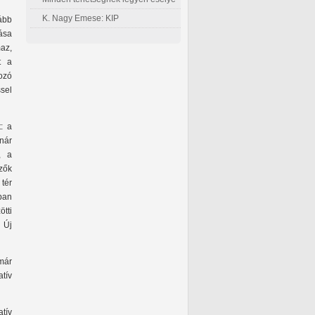
K. Nagy Emese: KIP
ább
rása
az,
t a
ozó
sel
: a
nár
, a
zők
tér
kban
ötti
 Új
már
tív
tív