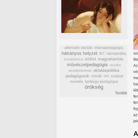
alternatív iskolák
drámapedagógia
hátrányos helyzet
sz
IKT
iskolakritika
külföld
magyartanítás
kompetencia
Ma
művészetpedagógia
nevelés
Az
oktatáspolitika
neveléstörténet
né
pedagógusok
romák
szabad
SNI
me
nevelés
tantárgy-pedagógia
ha
örökség
lé
Tovább
fe
fe
fo
az
je
A