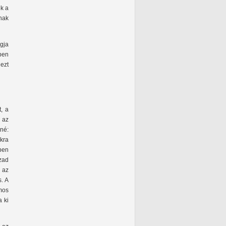
ek a
nak
agja
ben
ezt
t, a
k az
né:
kra
ben
zad
 az
s. A
mos
a ki