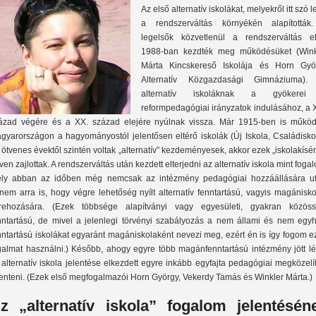
Az első alternatív iskolákat, melyekről itt szó l
a rendszerváltás környékén alapították
legelsők közvetlenül a rendszerváltás elő
1988-ban kezdték meg működésüket (Wink
Márta Kincskereső Iskolája és Horn Gyö
Alternatív Közgazdasági Gimnáziuma).
alternatív iskoláknak a gyökere
reformpedagógiai irányzatok indulásához, a 
ázad végére és a XX. század elejére nyúlnak vissza. Már 1915-ben is működ
gyarországon a hagyományostól jelentősen eltérő iskolák (Új Iskola, Családiskol
 ötvenes évektől szintén voltak „alternatív” kezdeményesek, akkor ezek „iskolakísér
ven zajlottak. A rendszerváltás után kezdett elterjedni az alternatív iskola mint foga
ly abban az időben még nemcsak az intézmény pedagógiai hozzáállására uta
nem arra is, hogy végre lehetőség nyílt alternatív fenntartású, vagyis magánisk
trehozására. (Ezek többsége alapítványi vagy egyesületi, gyakran közöss
nntartású, de mivel a jelenlegi törvényi szabályozás a nem állami és nem egyh
nntartású iskolákat egyaránt magániskolaként nevezi meg, ezért én is így fogom e
galmat használni.) Később, ahogy egyre több magánfenntartású intézmény jött lét
 alternatív iskola jelentése elkezdett egyre inkább egyfajta pedagógiai megközelí
lenteni. (Ezek első megfogalmazói Horn György, Vekerdy Tamás és Winkler Márta.)
z „alternatív iskola” fogalom jelentésén