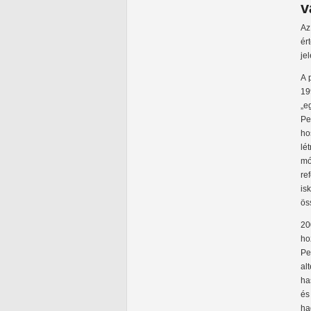
v
Az
ér
je
A 
19
„e
Pe
ho
lé
mó
re
is
ös
20
ho
Pe
al
ha
és
ha