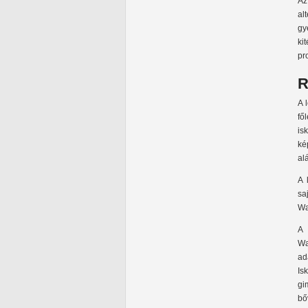
Az
al
gy
ki
pr
R
A 
fő
is
ké
al
A 
sa
Wa
A 
Wa
ad
Is
gi
bő