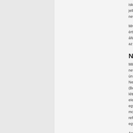
is
je
ne
Mi
ér
ál
az
N
Mi
ne
ún
Ne
(B
lé
el
eg
mo
re
eg