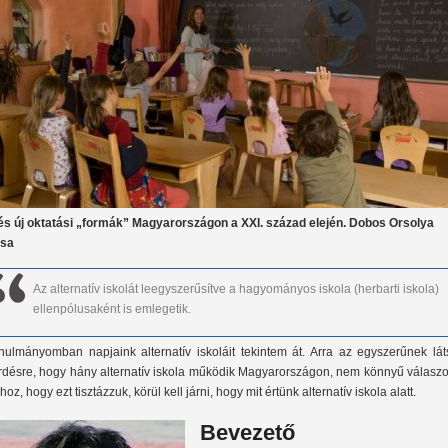
.és új oktatási „formák” Magyarországon a XXI. század elején.
Dobos Orsolya
ása
Az alternatív iskolát leegyszerűsítve a hagyományos iskola (herbarti iskola)
ellenpólusaként is emlegetik.
nulmányomban napjaink alternatív iskoláit tekintem át. Arra az egyszerűnek lát
rdésre, hogy hány alternatív iskola működik Magyarországon, nem könnyű válaszol
hoz, hogy ezt tisztázzuk, körül kell járni, hogy mit értünk alternatív iskola alatt.
Bevezető