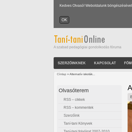
Kedves Olvasó! Weboldalunk böngészésével Ön
A szabad pedagógiai gondolkodás fóruma
SZERZŐINKNEK
KAPCSOLAT
FŐM
Címlap
» Alternatív iskolák...
Jelenlegi hely
A
Olvasóterem
RSS – cikkek
RSS – kommentek
Szerzőink
Taní-tani Könyvek
Taní-tani folyóirat 2007-2010