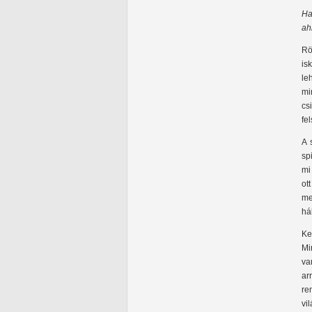
Ha
ah
Rö
is
le
mi
cs
fe
A 
sp
mi
ot
me
há
Ke
Mi
va
ar
re
vi