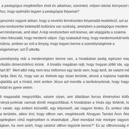
 a pedagógus megfelelően érett és alkalmas, szerinted, milyen iskolai környezet 
hoz, hogy optimális legyen a pedagógiai folyamat?
geszmés vagyok abban, hogy a nevelés természetes folyamatát modellező, azt az
kola-rendszerbe betelepítő kultúrára van szükség, amelyben a pedagógus mestere
het mindannak, amit átad. A régi rendszerben volt kisinas, aki végigjárta a szakma
nden fokozatát, hogy mesterré váljon. Úgy szabadult meg, hogy mestermunkát kelle
inálnia, amiben az volt a lényeg, hogy legyen benne a személyiségének a
lségjelvénye: azt Ő alkotta.
személyiség már a mesterségben benne van, a hivatásban pedig egészen ma
irituális dimenziókhoz érünk. A hivatás magában rejti, hogy hogyan jöttél ide, u
 tart itt? Mert attól még nem lesz milliomos egy tanár sem, hogy tanít, de valami m
t tartja őket. Az, hogy van az életnek egy olyan területe, ahová a hajlama hajtott
gtalálta azt a hívást, mint amikor Jézus azt mondta a tanítványoknak, hogy hagy
lódat és gyere velem.
ll magasabb megszólítás, valami olyan, ami általában furcsa élményhez kötőd
ndnyá-junknak vannak döntő megszólításai. A hivatásban a hívás úgy történik, h
n valaki, egy emberi közvetítő, egy képviselő, aki nagyon fontos. És amikor ráta
ra területre, akkor érzi, hogy otthon van, megérkezett. Ahogyan Tamási Áron Ábe
ngetegben című regényében is olvashatjuk: „Ábel mondjad már mivégre vagyun
lágban, ha nem azért, hogy valahol otthon legyünk benne?” Ez az otthonosság m