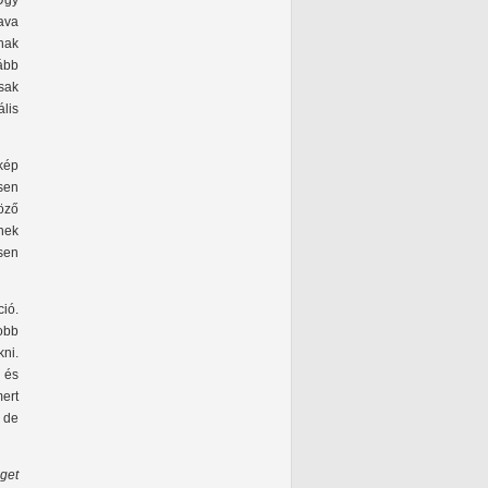
 Úgy
sava
nak
ább
sak
lis
kép
sen
böző
nek
sen
ió.
obb
kni.
n és
mert
 de
get