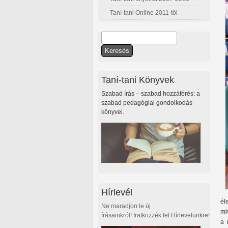
Taní-tani Online 2011-től
Keresés
Keresés űrlap
Taní-tani Könyvek
Szabad írás – szabad hozzáférés: a
szabad pedagógiai gondolkodás
könyvei.
Hírlevél
él
Ne maradjon le új
mi
írásainkról! Iratkozzék fel Hírlevelünkre!
a 