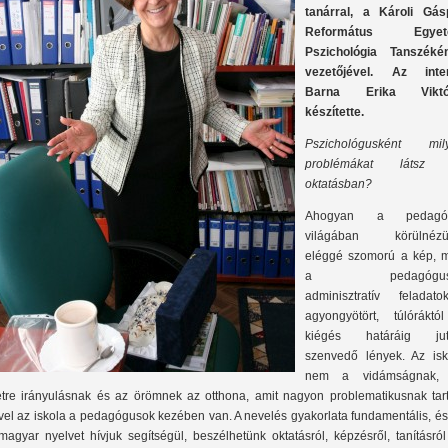
tanárral, a Károli Gás
Református Egyet
Pszichológia Tanszéké
vezetőjével. Az inter
Barna Erika Viktó
készítette.
Pszic
hológusként mil
problémákat látsz
oktatásban?
Ahogyan a pedagó
világában körülnézü
eléggé szomorú a kép, m
a pedagógus
adminisztratív feladatok
agyongyötört, túlóráktó
kiégés határáig juto
szenvedő lények. Az isk
nem a vidámságnak,
etre irányulásnak és az örömnek az otthona, amit nagyon problematikusnak tart
vel az iskola a pedagógusok kezében van. A nevelés gyakorlata fundamentális, és
magyar nyelvet hívjuk segítségül, beszélhetünk oktatásról, képzésről, tanításró