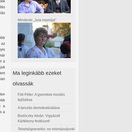
pek
tás
olás
Mindenki „Jula mamája”
öbb
n az
gyis
már
t a
juk
Ma leginkább ezeket
nem
van
olvassák
len
Fóti Péter: A gyerekek morális
fejlődése
ebb
k a
A tanulás demokratizálása
s a
Bodóczky István: Vigyázat!
Kártékony festészet!
Tehetségnevelés: ne mismásoljunk!