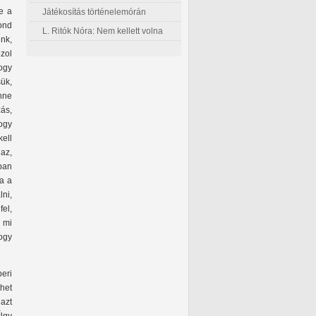
re a
Játékosítás történelemórán
ond
L. Ritók Nóra: Nem kellett volna
nk,
ozol
hogy
sük,
nne
zás,
ogy
ell
 az,
ban
ta a
lni,
fel,
 mi
ogy
eri
ehet
 azt