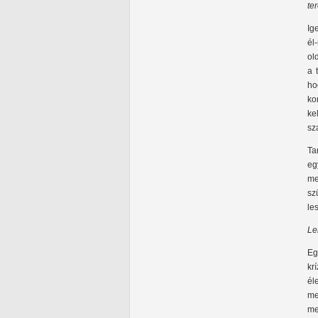
te
Ig
él
ol
a 
ho
ko
ke
sz
Ta
eg
me
sz
le
Le
Eg
kr
él
me
me