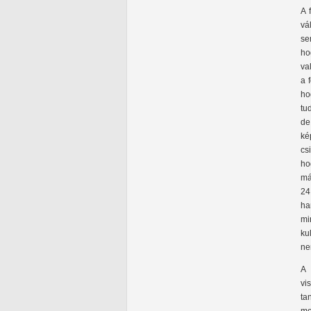
A 
vá
se
ho
va
a 
ho
tu
de
ké
cs
ho
má
24
ha
mi
ku
ne
A 
vi
ta