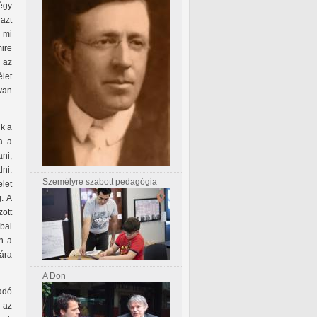
négy
 azt
a mi
ire
s az
let
van
ik a
a a
ni,
ni.
Személyre szabott pedagógia
let
. A
zott
 bal
n a
ára
A Don
adó
 az