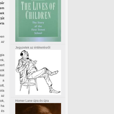
pár
em
nek
jút
ria
yen
 az
Jegyzetek az értékelésről
gia
nk,
ert
ok
kal
l a
tt,
ola
 az
Homer Lane újra és újra
ok,
 ha
l és