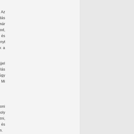
. Az
udás
 már
od,
 és
ényt
k a
jel
lás
úgy
. Mi
oni
oly
zni,
 és
n.