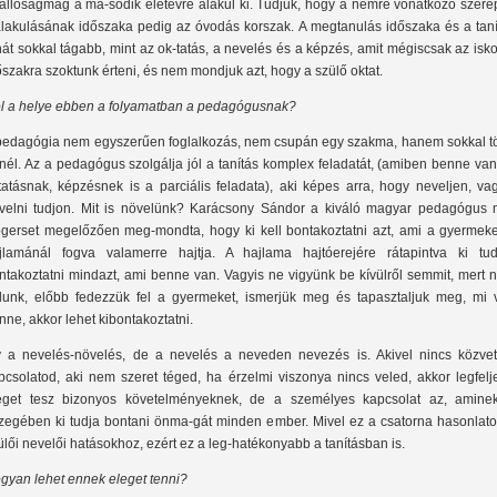
állóságmag a má-sodik életévre alakul ki. Tudjuk, hogy a nemre vonatkozó szere
alakulásának időszaka pedig az óvodás korszak. A megtanulás időszaka és a taní
hát sokkal tágabb, mint az ok-tatás, a nevelés és a képzés, amit mégiscsak az isk
őszakra szoktunk érteni, és nem mondjuk azt, hogy a szülő oktat.
l a helye ebben a folyamatban a pedagógusnak?
pedagógia nem egyszerűen foglalkozás, nem csupán egy szakma, hanem sokkal t
nél. Az a pedagógus szolgálja jól a tanítás komplex feladatát, (amiben benne va
tatásnak, képzésnek is a parciális feladata), aki képes arra, hogy neveljen, va
velni tudjon. Mit is növelünk? Karácsony Sándor a kiváló magyar pedagógus 
gerset megelőzően meg-mondta, hogy ki kell bontakoztatni azt, ami a gyermeke
jlamánál fogva valamerre hajtja. A hajlama hajtóerejére rátapintva ki tud
ntakoztatni mindazt, ami benne van. Vagyis ne vigyünk be kívülről semmit, mert 
dunk, előbb fedezzük fel a gyermeket, ismerjük meg és tapasztaljuk meg, mi 
nne, akkor lehet kibontakoztatni.
y a nevelés-növelés, de a nevelés a neveden nevezés is. Akivel nincs közvet
pcsolatod, aki nem szeret téged, ha érzelmi viszonya nincs veled, akkor legfelj
eget tesz bizonyos követelményeknek, de a személyes kapcsolat az, amine
zegében ki tudja bontani önma-gát minden ember. Mivel ez a csatorna hasonlato
ülői nevelői hatásokhoz, ezért ez a leg-hatékonyabb a tanításban is.
gyan lehet ennek eleget tenni?