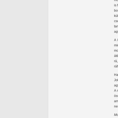
mo
is
bo
kü
cs
ta
ag
A 
mi
mo
át
rá
rá
Ha
Jo
ag
A 
ös
ar
ne
Mo