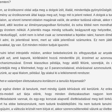
remteni?
en, az érzékszervi oldal adja meg a dolgok ízét, illatát, mindenfajta gyönyörűségét
-mény az érzékszervek által kapja meg azt, hogy mit is jelent neked. A dolgok a t
dalon, az elvont ismeret oldalon magának valók, de amikor tudássá válnak, akkor
tieid, attól kezdve az élményanyagodban fürösztöd, és soha többé nem mondhat
gy érzelem nélküli. A jelentés maga mindig szituatív, beágyazott egy helyzetbe,
ntextusfüggő, ezért nem is lehet csak az ismereteket a fejekbe rakni, hanem élm
ll adni, és jelentéssé tenni, mert az válik jelentőssé számunkra. Ez nem játé
avakkal, így van. Ezt minden módon tudjuk igazolni.
nulni lehet introjektív módon, amikor bekebelezünk és elfogyasztjuk az anyatej
yütt azt, amit kapunk, körítésként hozzá mindenféle jót, érzelmet az azonosu
chanizmusával. Ennek klasszikus példája, hogy akitől félünk, szeretjük, és 
üntetjük meg a félelmeket, hogy az ő parancsolataival, elvárásaival azonosulunk
szünk, az apai tilalom, például. Így alakul ki a lelkiismereti rendszer.
het-e valamilyen életszakaszra korlátozni a tanulás folyamatát?
y egész életen át tanulunk, mert mindig újabb kihívások elé kerülünk. Az eriks
ízis-modell azt tárja elénk, hogy minden életszakaszban nagyon kom
etfeladataink vannak, és egy-egy korszak alapvető életfeladatával meg kell birkó
rt ha ebbe beleszorulunk, nem tudunk továbbfejlődni. Ha nem tudunk tanulni
gújulni, a változás krízisét nem bírjuk el, akkor szerencsétlenekké válunk az életbe