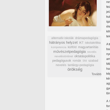
ne
fe
je
ku
ig
él
ki
te
alternatív iskolák
drámapedagógia
hátrányos helyzet
IKT
iskolakritika
A 
külföld
magyartanítás
kompetencia
ba
művészetpedagógia
nevelés
ny
oktatáspolitika
neveléstörténet
am
pedagógusok
romák
szabad
SNI
Mé
nevelés
tantárgy-pedagógia
örökség
ha
ké
Tovább
ké
ag
gy
tö
A 
fo