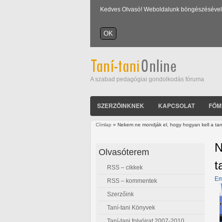
Kedves Olvasó! Weboldalunk böngészésével Ön
A szabad pedagógiai gondolkodás fóruma
SZERZŐINKNEK
KAPCSOLAT
FŐM
Címlap
» Nekem ne mondják el, hogy hogyan kell a tan
Jelenlegi hely
N
Olvasóterem
t
RSS – cikkek
Em
RSS – kommentek
Szerzőink
Taní-tani Könyvek
Taní-tani folyóirat 2007-2010