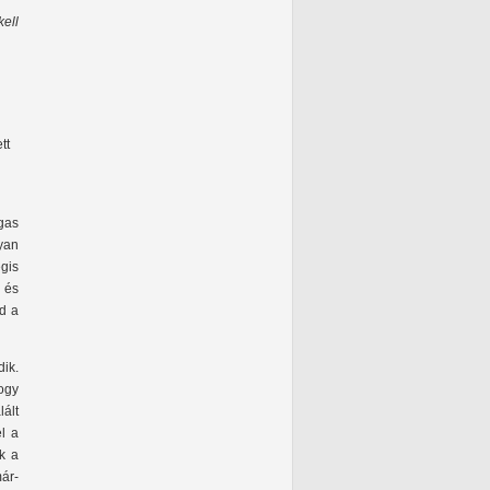
kell
tt
gas
gyan
égis
a és
d a
ik.
ogy
lált
l a
k a
ár-