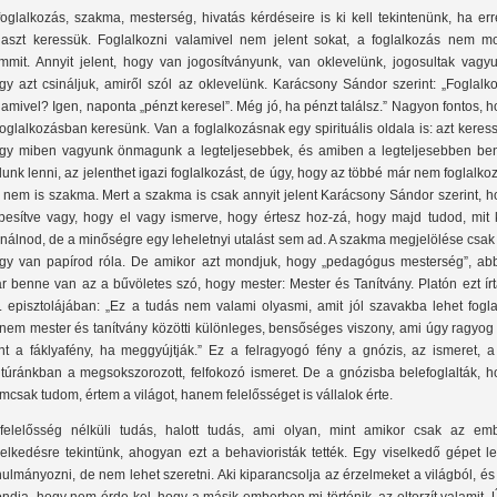
foglalkozás, szakma, mesterség, hivatás kérdéseire is ki kell tekintenünk, ha er
laszt keressük. Foglalkozni valamivel nem jelent sokat, a foglalkozás nem m
mmit. Annyit jelent, hogy van jogosítványunk, van oklevelünk, jogosultak vagyu
gy azt csináljuk, amiről szól az oklevelünk. Karácsony Sándor szerint: „Foglalk
lamivel? Igen, naponta „pénzt keresel”. Még jó, ha pénzt találsz.” Nagyon fontos, 
foglalkozásban keresünk. Van a foglalkozásnak egy spirituális oldala is: azt keres
gy miben vagyunk önmagunk a legteljesebbek, és amiben a legteljesebben be
dunk lenni, az jelenthet igazi foglalkozást, de úgy, hogy az többé már nem foglalko
 nem is szakma. Mert a szakma is csak annyit jelent Karácsony Sándor szerint, h
pesítve vagy, hogy el vagy ismerve, hogy értesz hoz-zá, hogy majd tudod, mit k
inálnod, de a minőségre egy leheletnyi utalást sem ad. A szakma megjelölése csak
gy van papírod róla. De amikor azt mondjuk, hogy „pedagógus mesterség”, ab
r benne van az a bűvöletes szó, hogy mester: Mester és Tanítvány. Platón ezt ír
. episztolájában: „Ez a tudás nem valami olyasmi, amit jól szavakba lehet fogla
nem mester és tanítvány közötti különleges, bensőséges viszony, ami úgy ragyog 
nt a fáklyafény, ha meggyújtják.” Ez a felragyogó fény a gnózis, az ismeret, a
ltúránkban a megsokszorozott, felfokozó ismeret. De a gnózisba belefoglalták, h
mcsak tudom, értem a világot, hanem felelősséget is vállalok érte.
felelősség nélküli tudás, halott tudás, ami olyan, mint amikor csak az emb
selkedésre tekintünk, ahogyan ezt a behavioristák tették. Egy viselkedő gépet l
nulmányozni, de nem lehet szeretni. Aki kiparancsolja az érzelmeket a világból, és