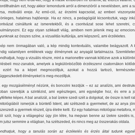
ndja, hogy nem érde-kel, hogy a másik emberben mi történik, az eltorzít valamit.
 fordíthatnám ezt, hogy akkor lemondunk arról a dimenzióról a nevelésben, ami a 
rsa, motiváló ereje. Az emó-ció, az érzelmi kapcsolat, az emberi viszonyok
lönleges, hatalmas hajtóereje. Ha ez nincs, a pedagógiát kicsontoztuk, vagy ink
ontvázat csináltunk az ismeretekből, és a csontvázat sose lehet szeretni, c
nulmányozni. Ez egy olyan szikkadt világ, amiben nem jelenik meg az emocioná
yunknak az összes színe, a vizualitás kultúrája, ami képszerű, ami érzékletes.
kép nem önmagában való, a kép mindig kontextuális, valamibe beágyazott. A 
ndig valamilyen emléknek vagy élménynek az anyagát tartalmazza. Szemlélete
ndhatjuk, hogy a vizuális részre, mint a marionettre vannak kötözve azok a külön
élésbeli moz-zanatok, amelyek a legkülönbözőbb érzékszervi csatornákon kötőd
, ezért ha a képet megmozdítjuk, azokat a hozzá tartozó, természete
függeszkedett élményeket is meg-mozdítjuk.
 egy mozgásélményt nézünk, és boncolni kezdjük – ez az analízis, ami destrukc
bban szeretjük a szintézist, ami egészleges, ami egységbe hoz, és erre a j
yfélteke képes. A bal analizál, a bal ízekre szedi szét a dolgokat, de össze is kell ra
mitológiából ismerjük a büntető Istent, aki szétszedi a gyermeket, de az anya jö
szeszedi a gyermek részeit, újra életre kelti. Ez egy hatalmas mitológiai metafora, 
ról szól, hogy a világegész úgy jön létre, ha megvan benne az ízekre szedés is,
m jutsz semmire a világban, ha szétszeded, és nincs meg az összerakás oldala.
ndhatjuk, hogy a tanulás során az érzékelés és érzés által tudunk egysé