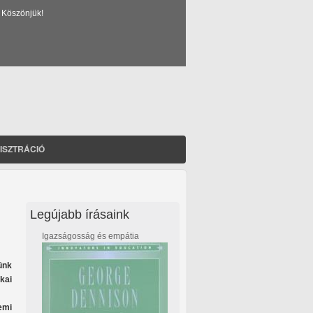
 Köszönjük!
ISZTRÁCIÓ
Legújabb írásaink
Igazságosság és empátia
ünk
kai
emi