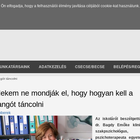
 elfogadja, hogy a felhasználói élmény javítása céljából cookie-kat használunk.
UNKATÁRSAINK
ADATKEZELÉS
CSECSE/BECSE
BELÉPÉS/REG
gót táncolni
ekem ne mondják el, hogy hogyan kell a
angót táncolni
berek
A
z iskoláról beszélgett
dr. Bagdy Emőke klini
szakpszichológus,
pszichoterapeuta egyet