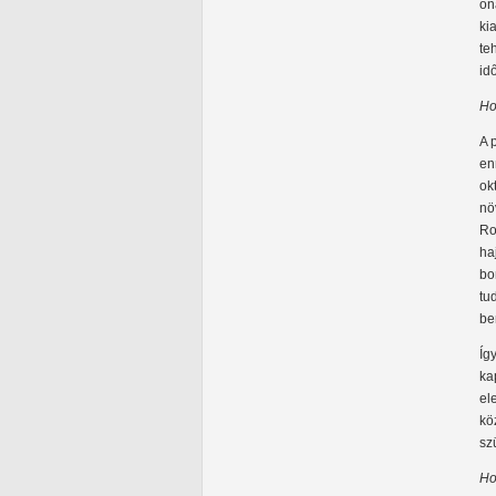
ön
ki
te
id
Ho
A 
en
ok
nö
Ro
ha
bo
tu
be
Íg
ka
el
kö
sz
Ho