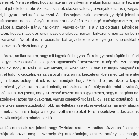
velésről. Nem véletlen, hogy a magyar nyelv ilyen árnyaltan fogalmaz, mert ez a 
ladat jól elkülöníthető. Az oktatás az ok-okozati valóságtörvények feltárása, vagyis
lzi, hogyan lehet tudást szerezni. A tudás sajnos csak ismeretek gyertyáit jelenti 
ltúránkban, nem a fáklyát, a mindent bevilágító és átfogó valóságismeretet, am
azából a szándék irányulna: oktatni, vagyis okítani is a világ dolgaira. Létkérdé
etben, hogyan látjuk és értelmezzük a világot, hogyan birkózunk meg az emberi é
hívásaival. Az oktatás a racionális bal agyfélteke tevékenysége: ismeretekkel 
letömve a kötelező tananyag.
tudás az, amikor tudom, hogy mit tegyek és hogyan. És a hogyannal rögtön bekúsz
l agyféltekés oktatásnak a jobb agyféltekés édestestvére: a képzés. Azt mondj
elvünk, hogy KÉPzés, KÉPet alkotni, KÉPben lenni. Csak azt tudjuk megvalósíta
it el tudunk képzelni, és az valósul meg, ami a képzeletünkben meg tud teremtőd
g a fóbiás betege-inknek is azt mondjuk, hogy KÉPzeld el, és akkor a képze
talmával győzni tudunk, ami mindig erőszakosabb és súlyosabb, mint a valóság
pzés tehát azt jelenti, hogy KÉPessé teszem arra a gyermeket, hogy a magával ho
szségeket átfordítsa gyakorlati, vagyis cselekvő tudássá. Így lesz az oktatásból, a
yféltekés ismeretátadásból jobb agyféltekés cselekvés-gyakorlás, aminek alapjá
ermek alkalmazni tudja a megszerzett ismereteket. Erre a cselekvő tudás átadás
rekszik valójában minden tanító.
tanítás nemcsak azt jelenti, hogy TANokat átadni. A tanítás közvetlen és minta
rmája alapozza meg a személyiség autonómiáját, aminek parányi kis magja,