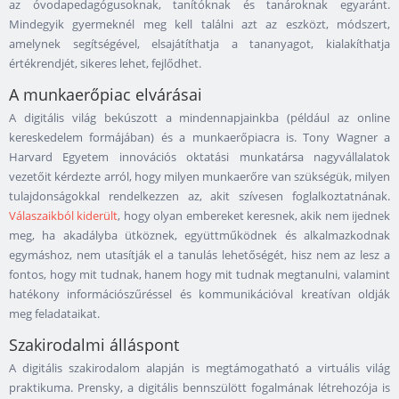
az óvodapedagógusoknak, tanítóknak és tanároknak egyaránt.
Mindegyik gyermeknél meg kell találni azt az eszközt, módszert,
amelynek segítségével, elsajátíthatja a tananyagot, kialakíthatja
értékrendjét, sikeres lehet, fejlődhet.
A munkaerőpiac elvárásai
A digitális világ bekúszott a mindennapjainkba (például az online
kereskedelem formájában) és a munkaerőpiacra is. Tony Wagner a
Harvard Egyetem innovációs oktatási munkatársa nagyvállalatok
vezetőit kérdezte arról, hogy milyen munkaerőre van szükségük, milyen
tulajdonságokkal rendelkezzen az, akit szívesen foglalkoztatnának.
Válaszaikból kiderült
, hogy olyan embereket keresnek, akik nem ijednek
meg, ha akadályba ütköznek, együttműködnek és alkalmazkodnak
egymáshoz, nem utasítják el a tanulás lehetőségét, hisz nem az lesz a
fontos, hogy mit tudnak, hanem hogy mit tudnak megtanulni, valamint
hatékony információszűréssel és kommunikációval kreatívan oldják
meg feladataikat.
Szakirodalmi álláspont
A digitális szakirodalom alapján is megtámogatható a virtuális világ
praktikuma. Prensky, a digitális bennszülött fogalmának létrehozója is