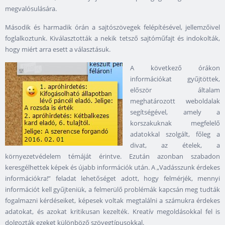
megvalósulására.
Második és harmadik órán a sajtószövegek felépítésével, jellemzőivel
foglalkoztunk. Kiválasztották a nekik tetsző sajtóműfajt és indokolták,
hogy miért arra esett a választásuk.
A következő órákon
információkat gyűjtöttek,
először általam
meghatározott weboldalak
segítségével, amely a
korszakuknak megfelelő
adatokkal szolgált, főleg a
divat, az ételek, a
környezetvédelem témáját érintve. Ezután azonban szabadon
keresgélhettek képek és újabb információk után. A „Vadásszunk érdekes
információkra!” feladat lehetőséget adott, hogy felmérjék, mennyi
információt kell gyűjteniük, a felmerülő problémák kapcsán meg tudták
fogalmazni kérdéseiket, képesek voltak megtalálni a számukra érdekes
adatokat, és azokat kritikusan kezelték. Kreatív megoldásokkal fel is
dolgozták ezeket különböző szövegtípusokkal.