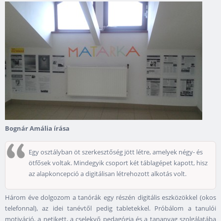
Bognár Amália írása
Egy osztályban öt szerkesztőség jött létre, amelyek négy- és
ötfősek voltak. Mindegyik csoport két táblagépet kapott, hisz
az alapkoncepció a digitálisan létrehozott alkotás volt.
Három éve dolgozom a tanórák egy részén digitális eszközökkel (okos
telefonnal), az idei tanévtől pedig tabletekkel. Próbálom a tanulói
motiváció, a netikett, a cselekvő pedagógia és a tananyag szolgálatába