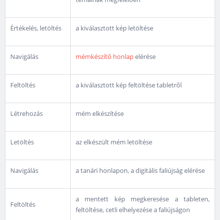
Értékelés, letöltés
a kiválasztott kép letöltése
Navigálás
mémkészítő honlap
elérése
Feltöltés
a kiválasztott kép feltöltése tabletről
Létrehozás
mém elkészítése
Letöltés
az elkészült mém letöltése
Navigálás
a tanári honlapon, a digitális faliújság elérése
a mentett kép megkeresése a tableten,
Feltöltés
feltöltése, cetli elhelyezése a faliújságon