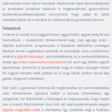
zajló oktatás során rejtve maradtak. Alkalmaztak olyan illemszabályokat
is, amelyeket korábban többször is megbeszéltünk, gyakoroltunk.
Kezdeményezőképességüket bizonyította, hogy újabb és újabb
ötletekkel álltak elő a témákat és a felhasznált programokat tekintve.
Feladatok
A három 8. osztály közül eggyel három, eggyel kettő, eggyel pedig fél éve
használtunk – kiválasztott témaköröknél vagy csak egy-egy órán –
digitális eszközöket, programokat. A feladatok eléréséhez szükséges
felületet ennek megfelelően ismerték és használták. Ezen a platformon
érték el a
digitális faliújságot
, ahol ötletelhettek, és a szerkesztőfelületet,
amely egy
online dokumentumszerkesztő
volt, azon egy időben, együtt
alkothattak. Otthonról is követhették, hogy ki milyen szöveget töltött
fel, nagyon tetszett nekik például az is, hogy látták, amikor társuk épp
gépelt, dolgozott a felületen.
Első órán a gyakorlati információk megbeszélése és szemrevételezése
után mindenkinek ajánlania kellett a korszak ismeretében, egy
újságcímet. Ezt feltöltötték a faliújságra és megszavazták, hogy melyik
lesz a csoport folyóiratának címe. Volt, aki saját kezdeményezés alapján
digitális megoldást talált
a döntéshez. Így születtek meg a Tudókor,