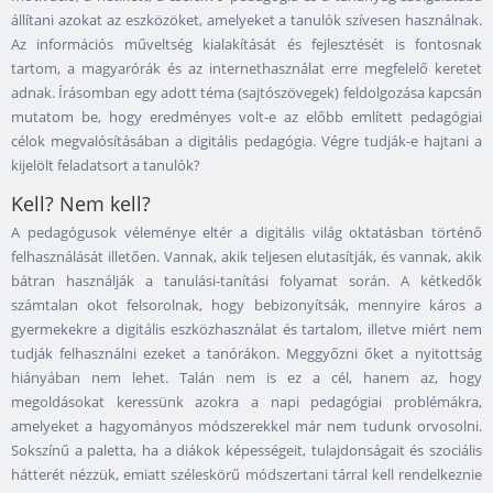
állítani azokat az eszközöket, amelyeket a tanulók szívesen használnak.
Az információs műveltség kialakítását és fejlesztését is fontosnak
tartom, a magyarórák és az internethasználat erre megfelelő keretet
adnak. Írásomban egy adott téma (sajtószövegek) feldolgozása kapcsán
mutatom be, hogy eredményes volt-e az előbb említett pedagógiai
célok megvalósításában a digitális pedagógia. Végre tudják-e hajtani a
kijelölt feladatsort a tanulók?
Kell? Nem kell?
A pedagógusok véleménye eltér a digitális világ oktatásban történő
felhasználását illetően. Vannak, akik teljesen elutasítják, és vannak, akik
bátran használják a tanulási-tanítási folyamat során. A kétkedők
számtalan okot felsorolnak, hogy bebizonyítsák, mennyire káros a
gyermekekre a digitális eszközhasználat és tartalom, illetve miért nem
tudják felhasználni ezeket a tanórákon. Meggyőzni őket a nyitottság
hiányában nem lehet. Talán nem is ez a cél, hanem az, hogy
megoldásokat keressünk azokra a napi pedagógiai problémákra,
amelyeket a hagyományos módszerekkel már nem tudunk orvosolni.
Sokszínű a paletta, ha a diákok képességeit, tulajdonságait és szociális
hátterét nézzük, emiatt széleskörű módszertani tárral kell rendelkeznie