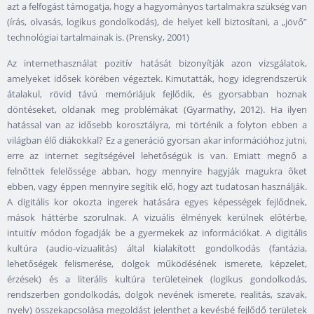
azt a felfogást támogatja, hogy a hagyományos tartalmakra szükség van
(írás, olvasás, logikus gondolkodás), de helyet kell biztosítani, a „jövő”
technológiai tartalmainak is. (Prensky, 2001)
Az internethasználat pozitív hatását bizonyítják azon vizsgálatok,
amelyeket idősek körében végeztek. Kimutatták, hogy idegrendszerük
átalakul, rövid távú memóriájuk fejlődik, és gyorsabban hoznak
döntéseket, oldanak meg problémákat (Gyarmathy, 2012). Ha ilyen
hatással van az idősebb korosztályra, mi történik a folyton ebben a
világban élő diákokkal? Ez a generáció gyorsan akar információhoz jutni,
erre az internet segítségével lehetőségük is van. Emiatt megnő a
felnőttek felelőssége abban, hogy mennyire hagyják magukra őket
ebben, vagy éppen mennyire segítik elő, hogy azt tudatosan használják.
A digitális kor okozta ingerek hatására egyes képességek fejlődnek,
mások háttérbe szorulnak. A vizuális élmények kerülnek előtérbe,
intuitív módon fogadják be a gyermekek az információkat. A digitális
kultúra (audio-vizualitás) által kialakított gondolkodás (fantázia,
lehetőségek felismerése, dolgok működésének ismerete, képzelet,
érzések) és a literális kultúra területeinek (logikus gondolkodás,
rendszerben gondolkodás, dolgok nevének ismerete, realitás, szavak,
nyelv) összekapcsolása megoldást jelenthet a kevésbé fejlődő területek