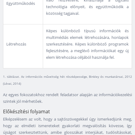
való részvételre, kihasználja a digitális
Együttműködés
technológia előnyeit, és együttműködik a
közösség tagjaival.
Képes különböző típusú információk és
multimédiás elemek létrehozására, honlapok
Létrehozás
szerkesztésére. Képes különböző programok
fejlesztésére, a meglévő információkat egy új
elem létrehozása céljából használja fel.
1. táblázat. Az információs műveltség hét részképessége, Binkley és munkatársai, 2012
(Lévai, 2014)
Az egyes fokozatokhoz rendelt feladatsor alapján az információkezelési
szintek jól mérhetőek.
Előkészítési folyamat
Elképzelésem az volt, hogy a sajtószövegekkel úgy ismerkedjünk meg,
hogy az elméleti ismereteket gyakorlati megvalósítás kövesse, így
újságot szerkesztettünk, amibe glosszákat interjúkat, tudósításokat,