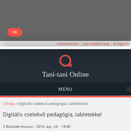
Kedves Olvasó! Weboldalunk böngészésével Ön elfogadja, hogy a
felhasználói élmény javítása céljából cookie-kat használunk.
Köszönjük!
Impresszum
Jogi nyilatkozat
A logóról
Taní-tani Online
MENU
Jelenlegi hely
Címlap
» Digitális cselekvő pedagógia, tabletekkel
Digitális cselekvő pedagógia, tabletekkel
Beküldte
knauszi
- 2016. ápr. 24. - 18:46