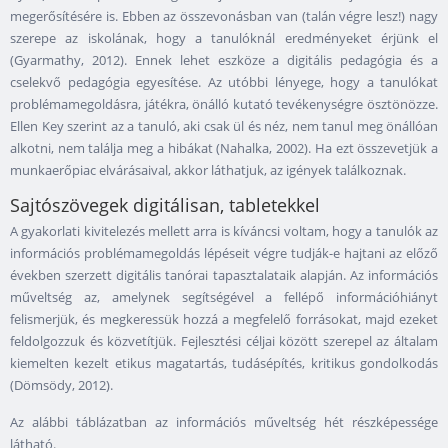
megerősítésére is. Ebben az összevonásban van (talán végre lesz!) nagy
szerepe az iskolának, hogy a tanulóknál eredményeket érjünk el
(Gyarmathy, 2012). Ennek lehet eszköze a digitális pedagógia és a
cselekvő pedagógia egyesítése. Az utóbbi lényege, hogy a tanulókat
problémamegoldásra, játékra, önálló kutató tevékenységre ösztönözze.
Ellen Key szerint az a tanuló, aki csak ül és néz, nem tanul meg önállóan
alkotni, nem találja meg a hibákat (Nahalka, 2002). Ha ezt összevetjük a
munkaerőpiac elvárásaival, akkor láthatjuk, az igények találkoznak.
Sajtószövegek digitálisan, tabletekkel
A gyakorlati kivitelezés mellett arra is kíváncsi voltam, hogy a tanulók az
információs problémamegoldás lépéseit végre tudják-e hajtani az előző
években szerzett digitális tanórai tapasztalataik alapján. Az információs
műveltség az, amelynek segítségével a fellépő információhiányt
felismerjük, és megkeressük hozzá a megfelelő forrásokat, majd ezeket
feldolgozzuk és közvetítjük. Fejlesztési céljai között szerepel az általam
kiemelten kezelt etikus magatartás, tudásépítés, kritikus gondolkodás
(Dömsödy, 2012).
Az alábbi táblázatban az információs műveltség hét részképessége
látható.