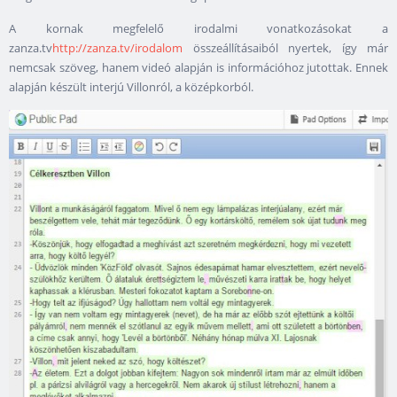
A kornak megfelelő irodalmi vonatkozásokat a
zanza.tv
http://zanza.tv/irodalom
összeállításaiból nyertek, így már
nemcsak szöveg, hanem videó alapján is információhoz jutottak. Ennek
alapján készült interjú Villonról, a középkorból.