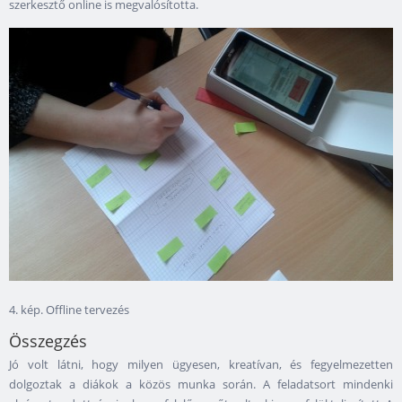
szerkesztő online is megvalósította.
4. kép. Offline tervezés
Összegzés
Jó volt látni, hogy milyen ügyesen, kreatívan, és fegyelmezetten
dolgoztak a diákok a közös munka során. A feladatsort mindenki