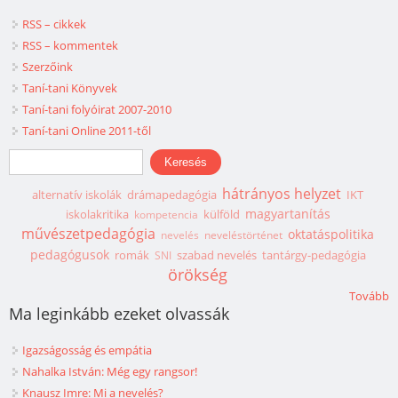
RSS – cikkek
RSS – kommentek
Szerzőink
Taní-tani Könyvek
Taní-tani folyóirat 2007-2010
Taní-tani Online 2011-től
Keresés űrlap
Keresés
hátrányos helyzet
alternatív iskolák
drámapedagógia
IKT
magyartanítás
iskolakritika
külföld
kompetencia
művészetpedagógia
oktatáspolitika
nevelés
neveléstörténet
pedagógusok
romák
szabad nevelés
tantárgy-pedagógia
SNI
örökség
Tovább
Ma leginkább ezeket olvassák
Igazságosság és empátia
Nahalka István: Még egy rangsor!
Knausz Imre: Mi a nevelés?