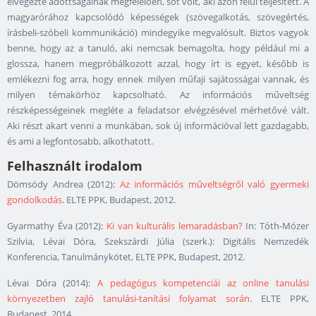
elvégezte adottságainak megfelelően, sőt volt, aki azon felül teljesített. A
magyarórához kapcsolódó képességek (szövegalkotás, szövegértés,
írásbeli-szóbeli kommunikáció) mindegyike megvalósult. Biztos vagyok
benne, hogy az a tanuló, aki nemcsak bemagolta, hogy például mi a
glossza, hanem megpróbálkozott azzal, hogy írt is egyet, később is
emlékezni fog arra, hogy ennek milyen műfaji sajátosságai vannak, és
milyen témakörhöz kapcsolható. Az információs műveltség
részképességeinek megléte a feladatsor elvégzésével mérhetővé vált.
Aki részt akart venni a munkában, sok új információval lett gazdagabb,
és ami a legfontosabb, alkothatott.
Felhasznált irodalom
Dömsödy Andrea (2012):
Az információs műveltségről való gyermeki
gondolkodás
. ELTE PPK, Budapest, 2012.
Gyarmathy Éva (2012):
Ki van kulturális lemaradásban?
In: Tóth-Mózer
Szilvia, Lévai Dóra, Szekszárdi Júlia (szerk.): Digitális Nemzedék
Konferencia, Tanulmánykötet, ELTE PPK, Budapest, 2012.
Lévai Dóra (2014):
A pedagógus kompetenciái az online tanulási
környezetben zajló tanulási-tanítási folyamat során
. ELTE PPK,
Budapest, 2014.