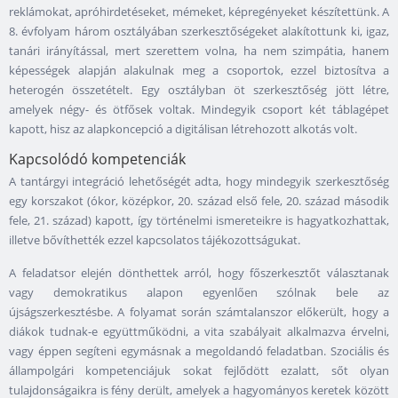
reklámokat, apróhirdetéseket, mémeket, képregényeket készítettünk. A
8. évfolyam három osztályában szerkesztőségeket alakítottunk ki, igaz,
tanári irányítással, mert szerettem volna, ha nem szimpátia, hanem
képességek alapján alakulnak meg a csoportok, ezzel biztosítva a
heterogén összetételt. Egy osztályban öt szerkesztőség jött létre,
amelyek négy- és ötfősek voltak. Mindegyik csoport két táblagépet
kapott, hisz az alapkoncepció a digitálisan létrehozott alkotás volt.
Kapcsolódó kompetenciák
A tantárgyi integráció lehetőségét adta, hogy mindegyik szerkesztőség
egy korszakot (ókor, középkor, 20. század első fele, 20. század második
fele, 21. század) kapott, így történelmi ismereteikre is hagyatkozhattak,
illetve bővíthették ezzel kapcsolatos tájékozottságukat.
A feladatsor elején dönthettek arról, hogy főszerkesztőt választanak
vagy demokratikus alapon egyenlően szólnak bele az
újságszerkesztésbe. A folyamat során számtalanszor előkerült, hogy a
diákok tudnak-e együttműködni, a vita szabályait alkalmazva érvelni,
vagy éppen segíteni egymásnak a megoldandó feladatban. Szociális és
állampolgári kompetenciájuk sokat fejlődött ezalatt, sőt olyan
tulajdonságaikra is fény derült, amelyek a hagyományos keretek között