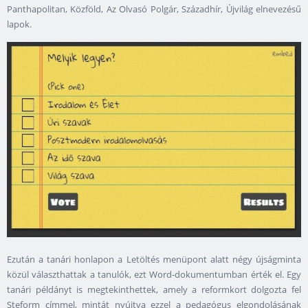
Panthapolitan, Közföld, Az Olvasó Polgár, Századhír, Újvilág elnevezésű
lapok.
Ezután a tanári honlapon a Letöltés menüpont alatt négy újságminta
közül választhattak a tanulók, ezt Word-dokumentumban érték el. Egy
tanári példányt is megtekinthettek, amely a reformkort dolgozta fel
Steform címmel, mintát nyújtva ezzel a pedagógus elgondolásának