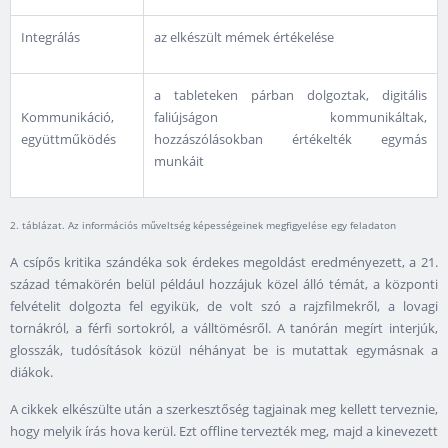
Integrálás
az elkészült mémek értékelése
a tableteken párban dolgoztak, digitális
Kommunikáció,
faliújságon kommunikáltak,
együttműködés
hozzászólásokban értékelték egymás
munkáit
2. táblázat. Az információs műveltség képességeinek megfigyelése egy feladaton
A csípős kritika szándéka sok érdekes megoldást eredményezett, a 21.
század témakörén belül például hozzájuk közel álló témát, a központi
felvételit dolgozta fel egyikük, de volt szó a rajzfilmekről, a lovagi
tornákról, a férfi sortokról, a válltömésről. A tanórán megírt interjúk,
glosszák, tudósítások közül néhányat be is mutattak egymásnak a
diákok.
A cikkek elkészülte után a szerkesztőség tagjainak meg kellett terveznie,
hogy melyik írás hova kerül. Ezt offline tervezték meg, majd a kinevezett